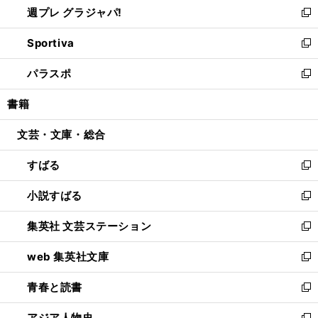
週プレ グラジャパ!
く
で
ィ
い
新
開
ン
ウ
し
Sportiva
く
ド
ィ
い
新
ウ
ン
ウ
し
パラスポ
で
ド
ィ
い
新
開
ウ
ン
ウ
し
書籍
く
で
ド
ィ
い
開
ウ
ン
ウ
文芸・文庫・総合
く
で
ド
ィ
開
ウ
ン
すばる
く
で
ド
新
開
ウ
し
小説すばる
く
で
い
新
開
ウ
し
集英社 文芸ステーション
く
ィ
い
新
ン
ウ
し
web 集英社文庫
ド
ィ
い
新
ウ
ン
ウ
し
青春と読書
で
ド
ィ
い
新
開
ウ
ン
ウ
し
アジア人物史
く
で