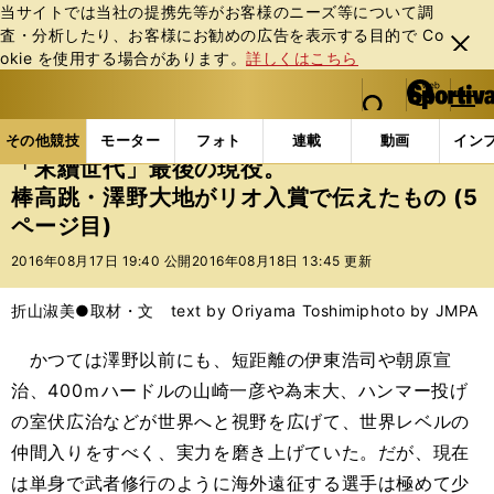
当サイトでは当社の提携先等がお客様のニーズ等について調
査・分析したり、お客様にお勧めの広告を表⽰する⽬的で Co
閉じ
okie を使⽤する場合があります。
詳しくはこちら
る
マイペ
web Sportiva (webスポルティーバ)
検索
メニュ
we
ー
その他競技の記事一覧
陸上
「末續世代」最後の現
b
ジ
その他競技
モーター
フォト
連載
動画
イン
ス
「末續世代」最後の現役。
ポ
棒高跳・澤野大地がリオ入賞で伝えたもの (5
ル
ページ目)
テ
ィ
2016年08月17日 19:40 公開
2016年08月18日 13:45 更新
ー
バ
折山淑美●取材・文 text by Oriyama Toshimi
photo by JMPA
かつては澤野以前にも、短距離の伊東浩司や朝原宣
治、400ｍハードルの山崎一彦や為末大、ハンマー投げ
の室伏広治などが世界へと視野を広げて、世界レベルの
仲間入りをすべく、実力を磨き上げていた。だが、現在
は単身で武者修行のように海外遠征する選手は極めて少