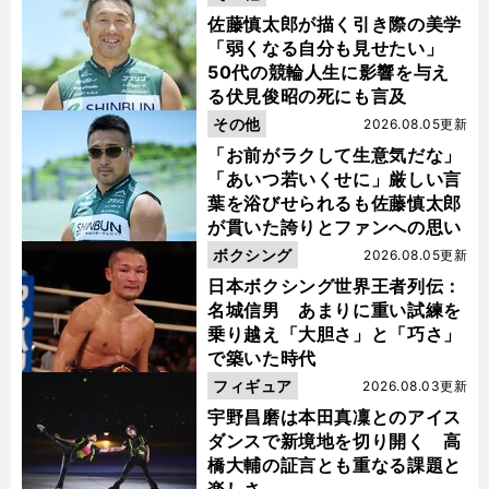
佐藤慎太郎が描く引き際の美学
「弱くなる自分も見せたい」
50代の競輪人生に影響を与え
る伏見俊昭の死にも言及
その他
2026.08.05更新
「お前がラクして生意気だな」
「あいつ若いくせに」厳しい言
葉を浴びせられるも佐藤慎太郎
が貫いた誇りとファンへの思い
ボクシング
2026.08.05更新
日本ボクシング世界王者列伝：
名城信男 あまりに重い試練を
乗り越え「大胆さ」と「巧さ」
で築いた時代
フィギュア
2026.08.03更新
宇野昌磨は本田真凜とのアイス
ダンスで新境地を切り開く 高
橋大輔の証言とも重なる課題と