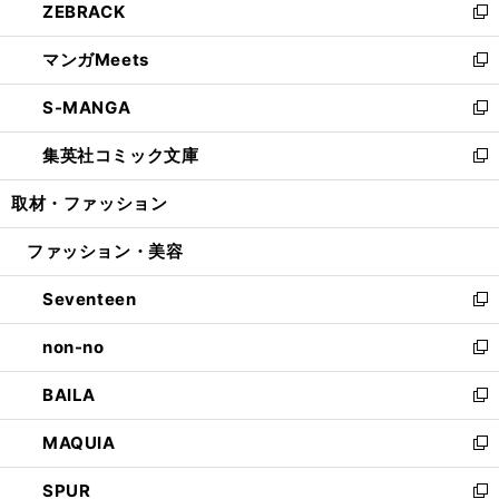
ZEBRACK
く
で
ド
ィ
い
新
開
ウ
ン
ウ
し
マンガMeets
く
で
ド
ィ
い
新
開
ウ
ン
ウ
し
S-MANGA
く
で
ド
ィ
い
新
開
ウ
ン
ウ
し
集英社コミック文庫
く
で
ド
ィ
い
新
開
ウ
ン
ウ
し
取材・ファッション
く
で
ド
ィ
い
開
ウ
ン
ウ
ファッション・美容
く
で
ド
ィ
開
ウ
ン
Seventeen
く
で
ド
新
開
ウ
し
non-no
く
で
い
新
開
ウ
し
BAILA
く
ィ
い
新
ン
ウ
し
MAQUIA
ド
ィ
い
新
ウ
ン
ウ
し
SPUR
で
ド
ィ
い
新