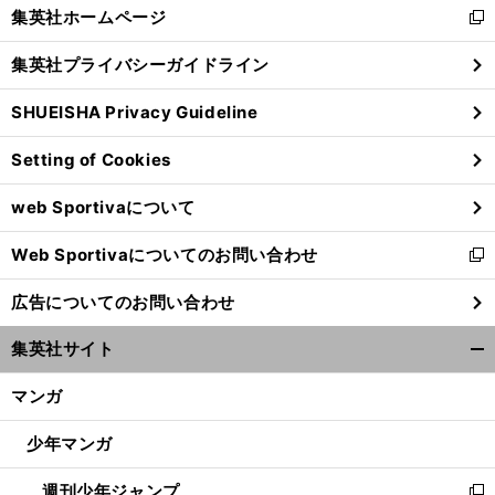
く/
集英社ホームページ
新
閉
し
じ
集英社プライバシーガイドライン
い
る
ウ
SHUEISHA Privacy Guideline
ィ
ン
Setting of Cookies
ド
ウ
web Sportivaについて
で
マ
、
開
イナーゆえの手厚い強化が
荒井広宙の競歩五輪初メダルを生んだ
Web Sportivaについてのお問い合わせ
く
新
し
広告についてのお問い合わせ
い
ウ
集英社サイト
ィ
開
ン
く/
マンガ
ド
閉
ウ
じ
少年マンガ
で
る
開
週刊少年ジャンプ
く