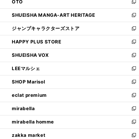
OTO
で
ド
新
開
ウ
し
SHUEISHA MANGA-ART HERITAGE
く
で
い
新
開
ウ
し
ジャンプキャラクターズストア
く
ィ
い
新
ン
ウ
し
HAPPY PLUS STORE
ド
ィ
い
新
ウ
ン
ウ
し
SHUEISHA VOX
で
ド
ィ
い
新
開
ウ
ン
ウ
し
LEEマルシェ
く
で
ド
ィ
い
新
開
ウ
ン
ウ
し
SHOP Marisol
く
で
ド
ィ
い
新
開
ウ
ン
ウ
し
eclat premium
く
で
ド
ィ
い
新
開
ウ
ン
ウ
し
mirabella
く
で
ド
ィ
い
新
開
ウ
ン
ウ
し
mirabella homme
く
で
ド
ィ
い
新
開
ウ
ン
ウ
し
zakka market
く
で
ド
ィ
い
新