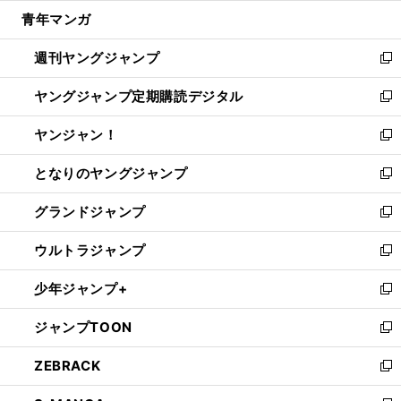
ウ
ン
ウ
し
青年マンガ
く
で
ド
ィ
い
開
ウ
ン
ウ
週刊ヤングジャンプ
く
で
ド
ィ
新
開
ウ
ン
し
ヤングジャンプ定期購読デジタル
く
で
ド
い
新
開
ウ
ウ
し
ヤンジャン！
く
で
ィ
い
新
開
ン
ウ
し
となりのヤングジャンプ
く
ド
ィ
い
新
ウ
ン
ウ
し
グランドジャンプ
で
ド
ィ
い
新
開
ウ
ン
ウ
し
ウルトラジャンプ
く
で
ド
ィ
い
新
開
ウ
ン
ウ
し
少年ジャンプ+
く
で
ド
ィ
い
新
開
ウ
ン
ウ
し
ジャンプTOON
く
で
ド
ィ
い
新
開
ウ
ン
ウ
し
ZEBRACK
く
で
ド
ィ
い
新
開
ウ
ン
ウ
し