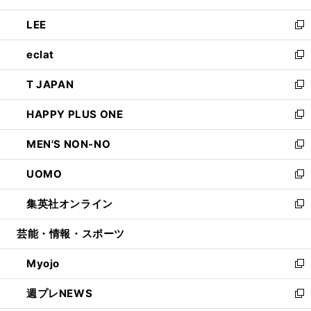
開
ウ
ン
ウ
し
LEE
く
で
ド
ィ
い
新
開
ウ
ン
ウ
し
eclat
く
で
ド
ィ
い
新
開
ウ
ン
ウ
し
T JAPAN
く
で
ド
ィ
い
新
開
ウ
ン
ウ
し
HAPPY PLUS ONE
く
で
ド
ィ
い
新
開
ウ
ン
ウ
し
MEN'S NON-NO
く
で
ド
ィ
い
新
開
ウ
ン
ウ
し
UOMO
く
で
ド
ィ
い
新
開
ウ
ン
ウ
し
集英社オンライン
く
で
ド
ィ
い
新
開
ウ
ン
ウ
し
芸能・情報・スポーツ
く
で
ド
ィ
い
開
ウ
ン
ウ
Myojo
く
で
ド
ィ
新
開
ウ
ン
し
週プレNEWS
く
で
ド
い
新
開
ウ
ウ
し