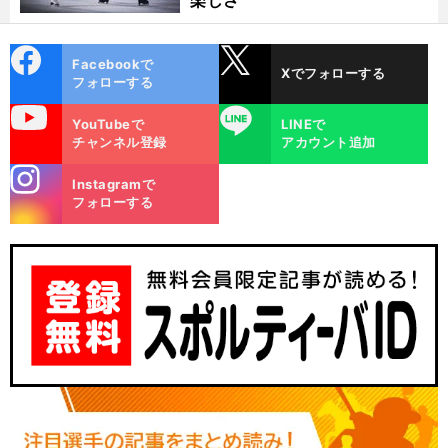
楽しさ
cebo
X
Facebookで
Xでフォローする
ok
フォローする
uTube
LINE
YouTubeで
LINEで
チャンネル登録
アカウント追加
stagra
Instagramで
m
フォローする