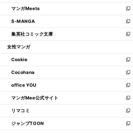
開
ウ
ン
ウ
し
マンガMeets
く
で
ド
ィ
い
新
開
ウ
ン
ウ
し
S-MANGA
く
で
ド
ィ
い
新
開
ウ
ン
ウ
し
集英社コミック文庫
く
で
ド
ィ
い
新
開
ウ
ン
ウ
し
女性マンガ
く
で
ド
ィ
い
開
ウ
ン
ウ
Cookie
く
で
ド
ィ
新
開
ウ
ン
し
Cocohana
く
で
ド
い
新
開
ウ
ウ
し
office YOU
く
で
ィ
い
新
開
ン
ウ
し
マンガMee公式サイト
く
ド
ィ
い
新
ウ
ン
ウ
し
リマコミ
で
ド
ィ
い
新
開
ウ
ン
ウ
し
ジャンプTOON
く
で
ド
ィ
い
新
開
ウ
ン
ウ
し