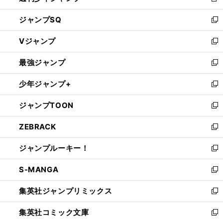
新
し
ジャンプSQ
い
新
ウ
し
Vジャンプ
ィ
い
新
ン
ウ
し
最強ジャンプ
ド
ィ
い
新
ウ
ン
ウ
し
少年ジャンプ+
で
ド
ィ
い
新
開
ウ
ン
ウ
し
ジャンプTOON
く
で
ド
ィ
い
新
開
ウ
ン
ウ
し
ZEBRACK
く
で
ド
ィ
い
新
開
ウ
ン
ウ
し
ジャンプルーキー！
く
で
ド
ィ
い
新
開
ウ
ン
ウ
し
S-MANGA
く
で
ド
ィ
い
新
開
ウ
ン
ウ
し
集英社ジャンプリミックス
く
で
ド
ィ
い
新
開
ウ
ン
ウ
し
集英社コミック文庫
く
で
ド
ィ
い
新
開