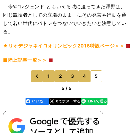
今や"レジェンド"ともいえる域に迫ってきた澤野は、
同じ競技者としての立場のまま、にその発言や行動を通
して若い世代にバトンをつないでいきたいと決意してい
る。
★リオデジャネイロオリンピック2016特設ページ＞＞
■陸上記事一覧＞＞
1
2
3
4
5
のページへ
前
5 / 5
いいね
Xでポストする
LINEで送る
line
faceboo
x
k