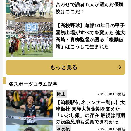
合わせで識者５人が選んだ優勝
校はここだ！
5
【高校野球】創部10年目の甲子
園初出場がすべてを変えた 健大
高崎・青栁監督が語る「機動破
壊」はこうして生まれた
もっと見る
各スポーツコラム記事
陸上
2026.08.06更新
【箱根駅伝 名ランナー列伝】大
津顕杜 東洋大黄金期を支えた
「いぶし銀」の存在 最後は同期
の設楽兄弟も受賞できなかった
金栗杯に輝く
その他
2026.08.05更新