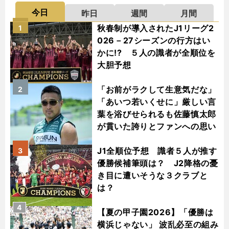
今日
昨日
週間
月間
秋春制が導入されたJ1リーグ2
1
026－27シーズンの行方はい
かに!? ５人の識者が全順位を
大胆予想
「お前がラクして生意気だな」
2
「あいつ若いくせに」厳しい言
葉を浴びせられるも佐藤慎太郎
が貫いた誇りとファンへの思い
J1全順位予想 識者５人が推す
3
優勝候補筆頭は？ J2降格の憂
き目に遭いそうな３クラブと
は？
4
【夏の甲子園2026】「優勝は
横浜じゃない」 波乱必至の組み