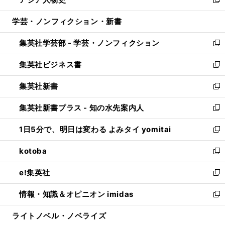
ド
ィ
い
新
開
ウ
ン
ウ
し
学芸・ノンフィクション・新書
く
で
ド
ィ
い
開
ウ
ン
ウ
集英社学芸部 - 学芸・ノンフィクション
く
で
ド
ィ
新
開
ウ
ン
し
集英社ビジネス書
く
で
ド
い
新
開
ウ
ウ
し
集英社新書
く
で
ィ
い
新
開
ン
ウ
し
集英社新書プラス - 知の水先案内人
く
ド
ィ
い
新
ウ
ン
ウ
し
1日5分で、明日は変わる よみタイ yomitai
で
ド
ィ
い
新
開
ウ
ン
ウ
し
kotoba
く
で
ド
ィ
い
新
開
ウ
ン
ウ
し
e!集英社
く
で
ド
ィ
い
新
開
ウ
ン
ウ
し
情報・知識＆オピニオン imidas
く
で
ド
ィ
い
新
開
ウ
ン
ウ
し
ライトノベル・ノベライズ
く
で
ド
ィ
い