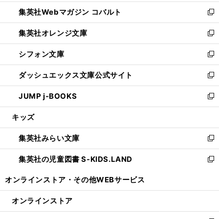
開
ウ
ン
ウ
集英社Webマガジン コバルト
く
で
ド
ィ
新
開
ウ
ン
し
集英社オレンジ文庫
く
で
ド
い
新
開
ウ
ウ
し
シフォン文庫
く
で
ィ
い
新
開
ン
ウ
し
ダッシュエックス文庫公式サイト
く
ド
ィ
い
新
ウ
ン
ウ
し
JUMP j-BOOKS
で
ド
ィ
い
新
開
ウ
ン
ウ
し
キッズ
く
で
ド
ィ
い
開
ウ
ン
ウ
集英社みらい文庫
く
で
ド
ィ
新
開
ウ
ン
し
集英社の児童図書 S-KIDS.LAND
く
で
ド
い
新
開
ウ
ウ
し
オンラインストア・
その他WEBサービス
く
で
ィ
い
開
ン
ウ
オンラインストア
く
ド
ィ
ウ
ン