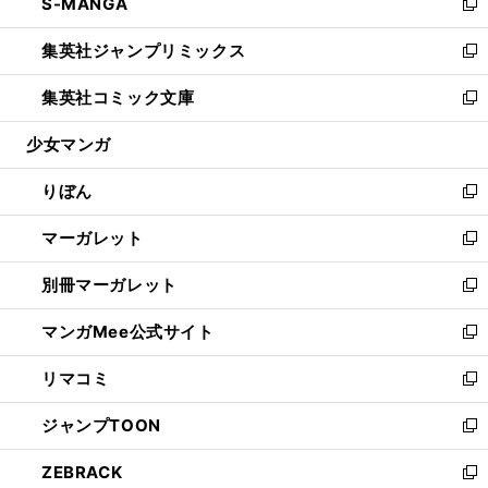
S-MANGA
く
で
ド
ィ
い
新
開
ウ
ン
ウ
し
集英社ジャンプリミックス
く
で
ド
ィ
い
新
開
ウ
ン
ウ
し
集英社コミック文庫
く
で
ド
ィ
い
新
開
ウ
ン
ウ
し
少女マンガ
く
で
ド
ィ
い
開
ウ
ン
ウ
りぼん
く
で
ド
ィ
新
開
ウ
ン
し
マーガレット
く
で
ド
い
新
開
ウ
ウ
し
別冊マーガレット
く
で
ィ
い
新
開
ン
ウ
し
マンガMee公式サイト
く
ド
ィ
い
新
ウ
ン
ウ
し
リマコミ
で
ド
ィ
い
新
開
ウ
ン
ウ
し
ジャンプTOON
く
で
ド
ィ
い
新
開
ウ
ン
ウ
し
ZEBRACK
く
で
ド
ィ
い
新