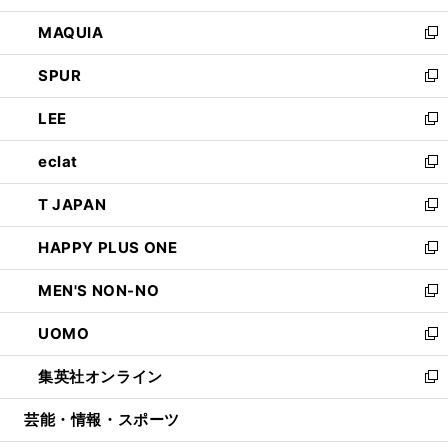
ン
ウ
し
MAQUIA
ド
ィ
い
新
ウ
ン
ウ
し
SPUR
で
ド
ィ
い
新
開
ウ
ン
ウ
し
LEE
く
で
ド
ィ
い
新
開
ウ
ン
ウ
し
eclat
く
で
ド
ィ
い
新
開
ウ
ン
ウ
し
T JAPAN
く
で
ド
ィ
い
新
開
ウ
ン
ウ
し
HAPPY PLUS ONE
く
で
ド
ィ
い
新
開
ウ
ン
ウ
し
MEN'S NON-NO
く
で
ド
ィ
い
新
開
ウ
ン
ウ
し
UOMO
く
で
ド
ィ
い
新
開
ウ
ン
ウ
し
集英社オンライン
く
で
ド
ィ
い
新
開
ウ
ン
ウ
し
芸能・情報・スポーツ
く
で
ド
ィ
い
開
ウ
ン
ウ