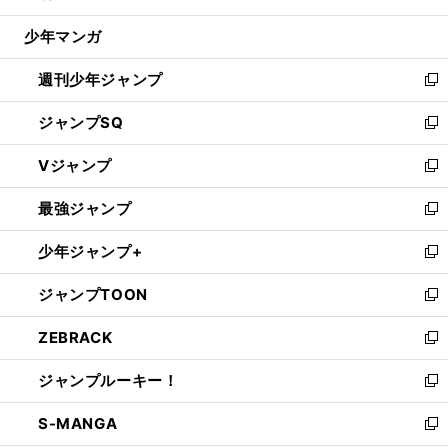
閉
ウ
じ
少年マンガ
で
る
開
週刊少年ジャンプ
く
新
し
ジャンプSQ
い
新
ウ
し
Vジャンプ
ィ
い
新
ン
ウ
し
最強ジャンプ
ド
ィ
い
新
ウ
ン
ウ
し
少年ジャンプ+
で
ド
ィ
い
新
開
ウ
ン
ウ
し
ジャンプTOON
く
で
ド
ィ
い
新
開
ウ
ン
ウ
し
ZEBRACK
く
で
ド
ィ
い
新
開
ウ
ン
ウ
し
ジャンプルーキー！
く
で
ド
ィ
い
新
開
ウ
ン
ウ
し
S-MANGA
く
で
ド
ィ
い
新
開
ウ
ン
ウ