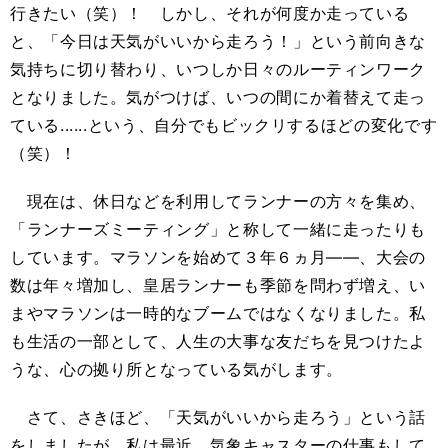
行きたい（笑）！ しかし、それが何度か走っている
と、「今日は天気がいいから走ろう！」という前向きな
気持ちに切り替わり、いつしか日々のルーティンワーク
となりました。気がつけば、いつの間にか着替えて走っ
ている......という、自分でもビックリするほどの変化です
（笑）！
現在は、休日などを利用してランナーの方々を集め、
「ランナーズミーティング」と称して一緒に走ったりも
しています。マラソンを始めて３年６ヵ月――、大会の
数は年々増加し、皇居ランナーも季節を問わず増え、い
まやマラソンは一時的なブームではなくなりました。私
も生活の一部として、人生の大事な友だちを見つけたよ
うな、心の拠り所となっている気がします。
さて、さきほど、「天気がいいから走ろう」という話
をしましたが、私は最近、気象キャスターの仕事もして