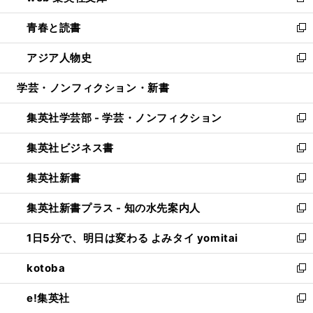
新
ウ
ン
ウ
し
青春と読書
で
ド
ィ
い
新
開
ウ
ン
ウ
し
アジア人物史
く
で
ド
ィ
い
新
開
ウ
ン
ウ
し
学芸・ノンフィクション・新書
く
で
ド
ィ
い
開
ウ
ン
ウ
集英社学芸部 - 学芸・ノンフィクション
く
で
ド
ィ
新
開
ウ
ン
し
集英社ビジネス書
く
で
ド
い
新
開
ウ
ウ
し
集英社新書
く
で
ィ
い
新
開
ン
ウ
し
集英社新書プラス - 知の水先案内人
く
ド
ィ
い
新
ウ
ン
ウ
し
1日5分で、明日は変わる よみタイ yomitai
で
ド
ィ
い
新
開
ウ
ン
ウ
し
kotoba
く
で
ド
ィ
い
新
開
ウ
ン
ウ
し
e!集英社
く
で
ド
ィ
い
新
開