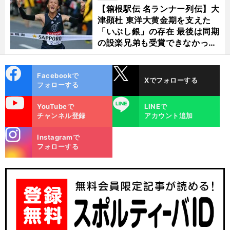
【箱根駅伝 名ランナー列伝】大
津顕杜 東洋大黄金期を支えた
「いぶし銀」の存在 最後は同期
の設楽兄弟も受賞できなかった
金栗杯に輝く
cebo
X
Facebookで
Xでフォローする
ok
フォローする
uTube
LINE
YouTubeで
LINEで
チャンネル登録
アカウント追加
stagra
Instagramで
m
フォローする