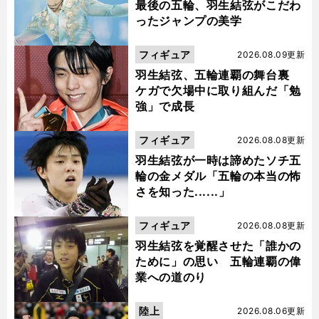
最後の五輪、羽生結弦がこだわ
ったジャンプの美学
フィギュア
2026.08.09更新
羽生結弦、五輪連覇の舞台裏
ケガで欠場中に取り組んだ「勉
強」で成長
フィギュア
2026.08.08更新
羽生結弦が一時は諦めたソチ五
輪の金メダル「五輪の本当の怖
さを知った......」
フィギュア
2026.08.08更新
羽生結弦を覚醒させた「誰かの
ために」の思い 五輪連覇の偉
業への道のり
陸上
2026.08.06更新