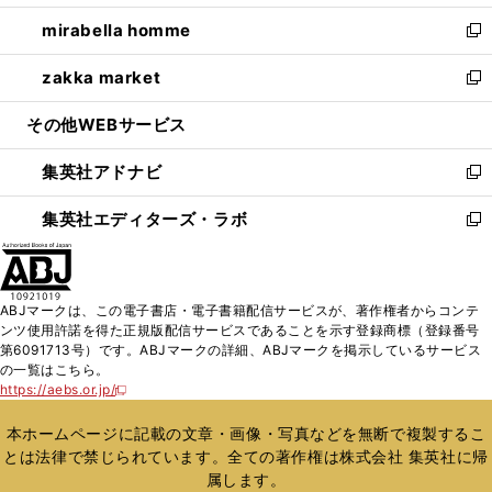
開
ウ
ン
ウ
し
mirabella homme
く
で
ド
ィ
い
新
開
ウ
ン
ウ
し
zakka market
く
で
ド
ィ
い
新
開
ウ
ン
ウ
し
その他WEBサービス
く
で
ド
ィ
い
開
ウ
ン
ウ
集英社アドナビ
く
で
ド
ィ
新
開
ウ
ン
し
集英社エディターズ・ラボ
く
で
ド
い
新
開
ウ
ウ
し
く
で
ィ
い
開
ン
ウ
ABJマークは、この電子書店・電子書籍配信サービスが、著作権者からコンテ
く
ド
ィ
ンツ使用許諾を得た正規版配信サービスであることを示す登録商標（登録番号
ウ
ン
第6091713号）です。ABJマークの詳細、ABJマークを掲示しているサービス
で
ド
の一覧はこちら。
開
ウ
https://aebs.or.jp/
新
く
で
し
い
開
本ホームページに記載の文章・画像・写真などを無断で複製するこ
ウ
く
とは法律で禁じられています。全ての著作権は株式会社 集英社に帰
ィ
属します。
ン