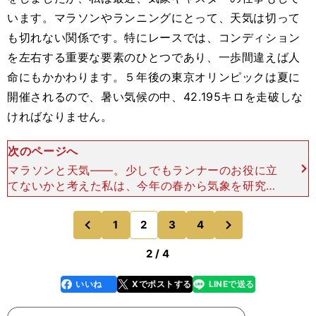
います。マラソンやランニングにとって、天気は切って
も切れない関係です。特にレースでは、コンディション
を左右する重要な要素のひとつであり、一歩間違えば人
命にもかかわります。５年後の東京オリンピックは夏に
開催されるので、暑い気候の中、42.195キロを走破しな
ければなりません。
次のページへ
マラソンと天気――。少しでもランナーのお役に立
てないかと考えた私は、今年の春から気象を研究す
る大学院に通うことにしました。４月からは働きな
がら大学院生として気象のことを勉強し、東京マラ
次
1
2
3
4
のページへ
のページへ
ソンに参加する方
前
2 / 4
いいね
Xでポストする
LINEで送る
line
faceboo
x
k