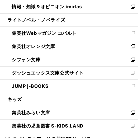
ウ
ン
ウ
し
情報・知識＆オピニオン imidas
く
で
ド
ィ
い
新
開
ウ
ン
ウ
し
ライトノベル・ノベライズ
く
で
ド
ィ
い
開
ウ
ン
ウ
集英社Webマガジン コバルト
く
で
ド
ィ
新
開
ウ
ン
し
集英社オレンジ文庫
く
で
ド
い
新
開
ウ
ウ
し
シフォン文庫
く
で
ィ
い
新
開
ン
ウ
し
ダッシュエックス文庫公式サイト
く
ド
ィ
い
新
ウ
ン
ウ
し
JUMP j-BOOKS
で
ド
ィ
い
新
開
ウ
ン
ウ
し
キッズ
く
で
ド
ィ
い
開
ウ
ン
ウ
集英社みらい文庫
く
で
ド
ィ
新
開
ウ
ン
し
集英社の児童図書 S-KIDS.LAND
く
で
ド
い
新
開
ウ
ウ
し