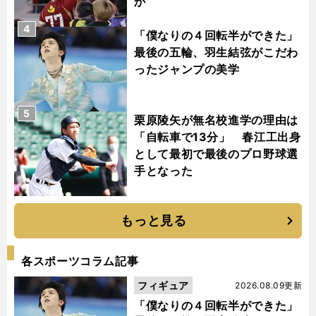
か
4
「僕なりの４回転半ができた」
最後の五輪、羽生結弦がこだわ
ったジャンプの美学
5
栗原陵矢が無名校進学の理由は
「自転車で13分」 春江工出身
として最初で最後のプロ野球選
手となった
もっと見る
各スポーツコラム記事
フィギュア
2026.08.09更新
「僕なりの４回転半ができた」