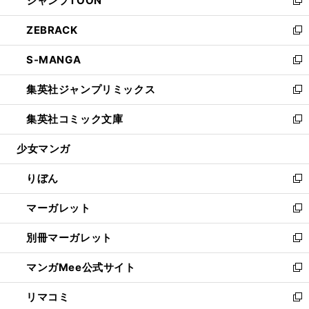
ジャンプTOON
で
ド
ィ
い
新
開
ウ
ン
ウ
し
ZEBRACK
く
で
ド
ィ
い
新
開
ウ
ン
ウ
し
S-MANGA
く
で
ド
ィ
い
新
開
ウ
ン
ウ
し
集英社ジャンプリミックス
く
で
ド
ィ
い
新
開
ウ
ン
ウ
し
集英社コミック文庫
く
で
ド
ィ
い
新
開
ウ
ン
ウ
し
少女マンガ
く
で
ド
ィ
い
開
ウ
ン
ウ
りぼん
く
で
ド
ィ
新
開
ウ
ン
し
マーガレット
く
で
ド
い
新
開
ウ
ウ
し
別冊マーガレット
く
で
ィ
い
新
開
ン
ウ
し
マンガMee公式サイト
く
ド
ィ
い
新
ウ
ン
ウ
し
リマコミ
で
ド
ィ
い
新