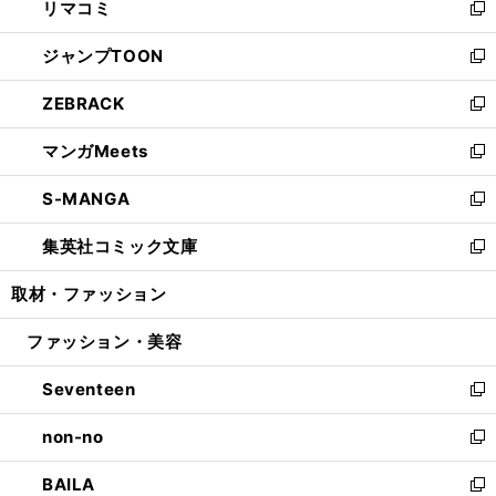
リマコミ
で
ド
ィ
い
新
開
ウ
ン
ウ
し
ジャンプTOON
く
で
ド
ィ
い
新
開
ウ
ン
ウ
し
ZEBRACK
く
で
ド
ィ
い
新
開
ウ
ン
ウ
し
マンガMeets
く
で
ド
ィ
い
新
開
ウ
ン
ウ
し
S-MANGA
く
で
ド
ィ
い
新
開
ウ
ン
ウ
し
集英社コミック文庫
く
で
ド
ィ
い
新
開
ウ
ン
ウ
し
取材・ファッション
く
で
ド
ィ
い
開
ウ
ン
ウ
ファッション・美容
く
で
ド
ィ
開
ウ
ン
Seventeen
く
で
ド
新
開
ウ
し
non-no
く
で
い
新
開
ウ
し
BAILA
く
ィ
い
新