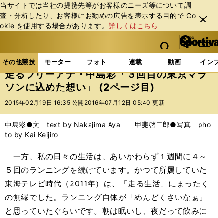
当サイトでは当社の提携先等がお客様のニーズ等について調
査・分析したり、お客様にお勧めの広告を表⽰する⽬的で Co
閉じ
okie を使⽤する場合があります。
詳しくはこちら
る
マイペ
web Sportiva (webスポルティーバ)
検索
メニュ
we
ー
その他競技の記事一覧
陸上
走るフリーアナ・中島
b
ジ
その他競技
モーター
フォト
連載
動画
イン
ス
走るフリーアナ・中島彩「３回目の東京マラ
ポ
ソンに込めた想い」 (2ページ目)
ル
テ
2015年02月19日 16:35 公開
2016年07月12日 05:40 更新
ィ
ー
中島彩●文 text by Nakajima Aya 甲斐啓二郎●写真 pho
バ
to by Kai Keijiro
一方、私の日々の生活は、あいかわらず１週間に４～
５回のランニングを続けています。かつて所属していた
東海テレビ時代（2011年）は、「走る生活」にまったく
の無縁でした。ランニング自体が「めんどくさいなぁ」
と思っていたぐらいです。朝は眠いし、夜だって飲みに