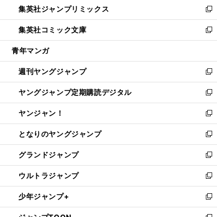
し
集英社ジャンプリミックス
く
で
ド
ィ
い
新
開
ウ
ン
ウ
し
集英社コミック文庫
く
で
ド
ィ
い
新
開
ウ
ン
ウ
し
青年マンガ
く
で
ド
ィ
い
開
ウ
ン
ウ
週刊ヤングジャンプ
く
で
ド
ィ
新
開
ウ
ン
し
ヤングジャンプ定期購読デジタル
く
で
ド
い
新
開
ウ
ウ
し
ヤンジャン！
く
で
ィ
い
新
開
ン
ウ
し
となりのヤングジャンプ
く
ド
ィ
い
新
ウ
ン
ウ
し
グランドジャンプ
で
ド
ィ
い
新
開
ウ
ン
ウ
し
ウルトラジャンプ
く
で
ド
ィ
い
新
開
ウ
ン
ウ
し
少年ジャンプ+
く
で
ド
ィ
い
新
開
ウ
ン
ウ
し
く