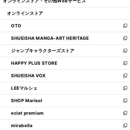
オンラインストア・
その他WEBサービス
く
で
ィ
い
開
ン
ウ
オンラインストア
く
ド
ィ
ウ
ン
OTO
で
ド
新
開
ウ
し
SHUEISHA MANGA-ART HERITAGE
く
で
い
新
開
ウ
し
ジャンプキャラクターズストア
く
ィ
い
新
ン
ウ
し
HAPPY PLUS STORE
ド
ィ
い
新
ウ
ン
ウ
し
SHUEISHA VOX
で
ド
ィ
い
新
開
ウ
ン
ウ
し
LEEマルシェ
く
で
ド
ィ
い
新
開
ウ
ン
ウ
し
SHOP Marisol
く
で
ド
ィ
い
新
開
ウ
ン
ウ
し
eclat premium
く
で
ド
ィ
い
新
開
ウ
ン
ウ
し
mirabella
く
で
ド
ィ
い
新