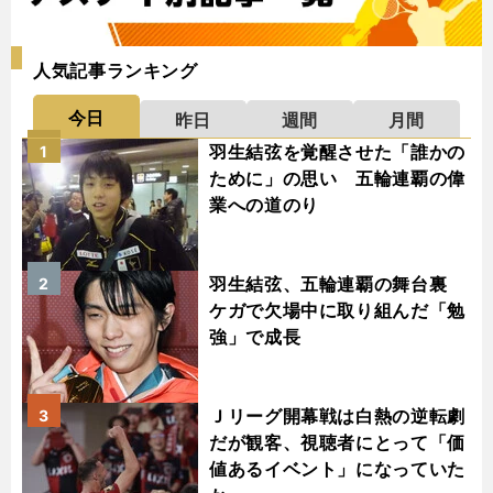
人気記事ランキング
今日
昨日
週間
月間
羽生結弦を覚醒させた「誰かの
1
ために」の思い 五輪連覇の偉
業への道のり
羽生結弦、五輪連覇の舞台裏
2
ケガで欠場中に取り組んだ「勉
強」で成長
Ｊリーグ開幕戦は白熱の逆転劇
3
だが観客、視聴者にとって「価
値あるイベント」になっていた