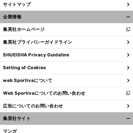
サイトマップ
企業情報
開
く/
集英社ホームページ
新
閉
し
じ
集英社プライバシーガイドライン
い
る
ウ
SHUEISHA Privacy Guideline
ィ
ン
Setting of Cookies
ド
ウ
前
へ
web Sportivaについて
で
開
Web Sportivaについてのお問い合わせ
く
新
し
広告についてのお問い合わせ
い
ウ
集英社サイト
ィ
開
ン
く/
マンガ
ド