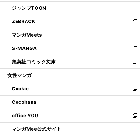
開
ウ
ン
ウ
し
ジャンプTOON
く
で
ド
ィ
い
新
開
ウ
ン
ウ
し
ZEBRACK
く
で
ド
ィ
い
新
開
ウ
ン
ウ
し
マンガMeets
く
で
ド
ィ
い
新
開
ウ
ン
ウ
し
S-MANGA
く
で
ド
ィ
い
新
開
ウ
ン
ウ
し
集英社コミック文庫
く
で
ド
ィ
い
新
開
ウ
ン
ウ
し
女性マンガ
く
で
ド
ィ
い
開
ウ
ン
ウ
Cookie
く
で
ド
ィ
新
開
ウ
ン
し
Cocohana
く
で
ド
い
新
開
ウ
ウ
し
office YOU
く
で
ィ
い
新
開
ン
ウ
し
マンガMee公式サイト
く
ド
ィ
い
新
ウ
ン
ウ
し