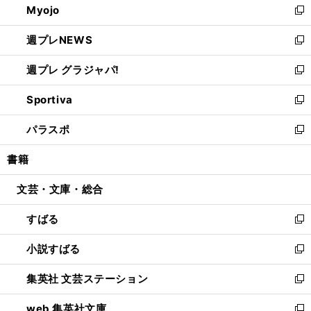
Myojo
く
で
ド
ィ
新
開
ウ
ン
し
週プレNEWS
く
で
ド
い
新
開
ウ
ウ
し
週プレ グラジャパ!
く
で
ィ
い
新
開
ン
ウ
し
Sportiva
く
ド
ィ
い
新
ウ
ン
ウ
し
パラスポ
で
ド
ィ
い
新
開
ウ
ン
ウ
し
書籍
く
で
ド
ィ
い
開
ウ
ン
ウ
文芸・文庫・総合
く
で
ド
ィ
開
ウ
ン
すばる
く
で
ド
新
開
ウ
し
小説すばる
く
で
い
新
開
ウ
し
集英社 文芸ステーション
く
ィ
い
新
ン
ウ
し
web 集英社文庫
ド
ィ
い