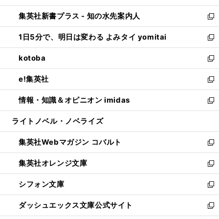
開
ン
ウ
し
集英社新書プラス - 知の水先案内人
く
ド
ィ
い
新
ウ
ン
ウ
し
1日5分で、明日は変わる よみタイ yomitai
で
ド
ィ
い
新
開
ウ
ン
ウ
し
kotoba
く
で
ド
ィ
い
新
開
ウ
ン
ウ
し
e!集英社
く
で
ド
ィ
い
新
開
ウ
ン
ウ
し
情報・知識＆オピニオン imidas
く
で
ド
ィ
い
新
開
ウ
ン
ウ
し
ライトノベル・ノベライズ
く
で
ド
ィ
い
開
ウ
ン
ウ
集英社Webマガジン コバルト
く
で
ド
ィ
新
開
ウ
ン
し
集英社オレンジ文庫
く
で
ド
い
新
開
ウ
ウ
し
シフォン文庫
く
で
ィ
い
新
開
ン
ウ
し
ダッシュエックス文庫公式サイト
く
ド
ィ
い
新
ウ
ン
ウ
し