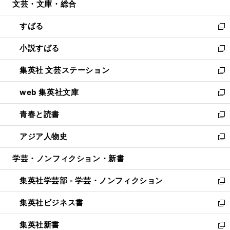
文芸・文庫・総合
く
で
ド
ィ
開
ウ
ン
すばる
く
で
ド
新
開
ウ
し
小説すばる
く
で
い
新
開
ウ
し
集英社 文芸ステーション
く
ィ
い
新
ン
ウ
し
web 集英社文庫
ド
ィ
い
新
ウ
ン
ウ
し
青春と読書
で
ド
ィ
い
新
開
ウ
ン
ウ
し
アジア人物史
く
で
ド
ィ
い
新
開
ウ
ン
ウ
し
学芸・ノンフィクション・新書
く
で
ド
ィ
い
開
ウ
ン
ウ
集英社学芸部 - 学芸・ノンフィクション
く
で
ド
ィ
新
開
ウ
ン
し
集英社ビジネス書
く
で
ド
い
新
開
ウ
ウ
し
集英社新書
く
で
ィ
い
新