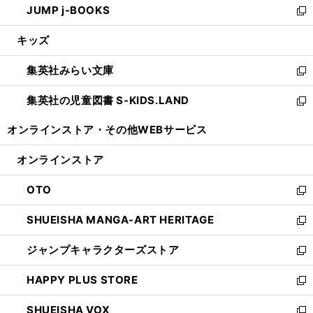
JUMP j-BOOKS
で
ド
ィ
い
新
開
ウ
ン
ウ
し
キッズ
く
で
ド
ィ
い
開
ウ
ン
ウ
集英社みらい文庫
く
で
ド
ィ
新
開
ウ
ン
し
集英社の児童図書 S-KIDS.LAND
く
で
ド
い
新
開
ウ
ウ
し
オンラインストア・
その他WEBサービス
く
で
ィ
い
開
ン
ウ
オンラインストア
く
ド
ィ
ウ
ン
OTO
で
ド
新
開
ウ
し
SHUEISHA MANGA-ART HERITAGE
く
で
い
新
開
ウ
し
ジャンプキャラクターズストア
く
ィ
い
新
ン
ウ
し
HAPPY PLUS STORE
ド
ィ
い
新
ウ
ン
ウ
し
SHUEISHA VOX
で
ド
ィ
い