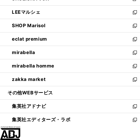
新
開
ウ
ン
ウ
し
LEEマルシェ
く
で
ド
ィ
い
新
開
ウ
ン
ウ
し
SHOP Marisol
く
で
ド
ィ
い
新
開
ウ
ン
ウ
し
eclat premium
く
で
ド
ィ
い
新
開
ウ
ン
ウ
し
mirabella
く
で
ド
ィ
い
新
開
ウ
ン
ウ
し
mirabella homme
く
で
ド
ィ
い
新
開
ウ
ン
ウ
し
zakka market
く
で
ド
ィ
い
新
開
ウ
ン
ウ
し
その他WEBサービス
く
で
ド
ィ
い
開
ウ
ン
ウ
集英社アドナビ
く
で
ド
ィ
新
開
ウ
ン
し
集英社エディターズ・ラボ
く
で
ド
い
新
開
ウ
ウ
し
く
で
ィ
い
開