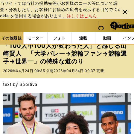
当サイトでは当社の提携先等がお客様のニーズ等について調
査・分析したり、お客様にお勧めの広告を表⽰する⽬的で Co
閉じ
okie を使⽤する場合があります。
詳しくはこちら
る
マイペ
web Sportiva (webスポルティーバ)
検索
メニュ
we
ー
その他競技の記事一覧
その他競技
その他
「10
b
ジ
その他競技
モーター
フォト
連載
動画
イン
ス
「100人中100人が変わった人」と感じる山
ポ
崎賢人 「大学バレー→競輪ファン→競輪選
ル
手→世界一」の特殊な道のり
テ
ィ
2026年04月24日 09:35 公開
2026年04月24日 09:37 更新
ー
バ
text by Sportiva