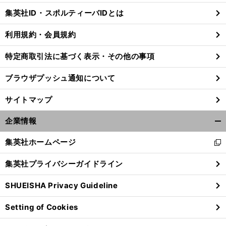
じ
集英社ID・スポルティーバIDとは
る
利用規約・会員規約
特定商取引法に基づく表示・その他の事項
ブラウザプッシュ通知について
サイトマップ
企業情報
開
く/
集英社ホームページ
新
閉
し
じ
集英社プライバシーガイドライン
い
る
ウ
SHUEISHA Privacy Guideline
ィ
ン
Setting of Cookies
ド
ウ