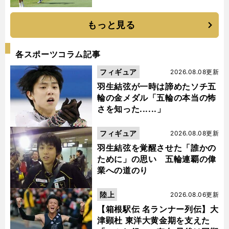
もっと見る
各スポーツコラム記事
フィギュア
2026.08.08更新
羽生結弦が一時は諦めたソチ五
輪の金メダル「五輪の本当の怖
さを知った......」
フィギュア
2026.08.08更新
羽生結弦を覚醒させた「誰かの
ために」の思い 五輪連覇の偉
業への道のり
陸上
2026.08.06更新
【箱根駅伝 名ランナー列伝】大
津顕杜 東洋大黄金期を支えた