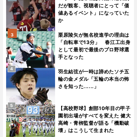
だが観客、視聴者にとって「価
値あるイベント」になっていた
か
栗原陵矢が無名校進学の理由は
3
「自転車で13分」 春江工出身
として最初で最後のプロ野球選
手となった
4
羽生結弦が一時は諦めたソチ五
輪の金メダル「五輪の本当の怖
さを知った......」
5
【高校野球】創部10年目の甲子
園初出場がすべてを変えた 健大
高崎・青栁監督が語る「機動破
壊」はこうして生まれた