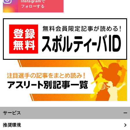
Instagramで
m
フォローする
敬
」
・
難
笑
前
へ
サービス
開
く/
推奨環境
閉