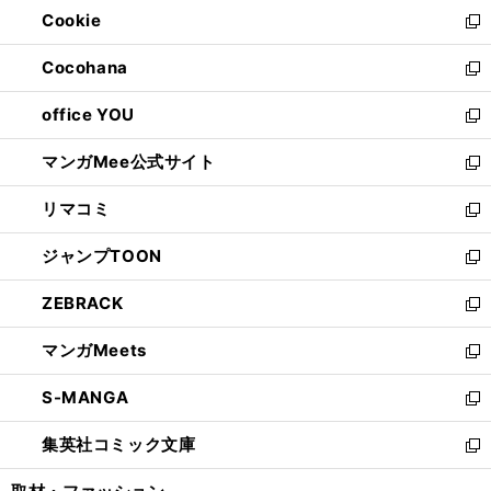
ウ
Cookie
く
で
ド
ィ
新
開
ウ
ン
し
Cocohana
く
で
ド
い
新
開
ウ
ウ
し
office YOU
く
で
ィ
い
新
開
ン
ウ
し
マンガMee公式サイト
く
ド
ィ
い
新
ウ
ン
ウ
し
リマコミ
で
ド
ィ
い
新
開
ウ
ン
ウ
し
ジャンプTOON
く
で
ド
ィ
い
新
開
ウ
ン
ウ
し
ZEBRACK
く
で
ド
ィ
い
新
開
ウ
ン
ウ
し
マンガMeets
く
で
ド
ィ
い
新
開
ウ
ン
ウ
し
S-MANGA
く
で
ド
ィ
い
新
開
ウ
ン
ウ
し
集英社コミック文庫
く
で
ド
ィ
い
新
開
ウ
ン
ウ
し