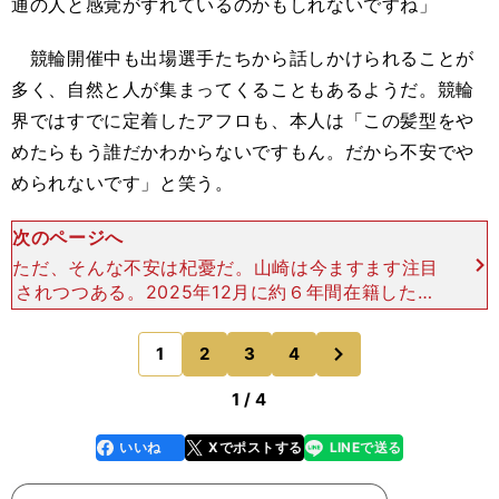
通の人と感覚がずれているのかもしれないですね」
競輪開催中も出場選手たちから話しかけられることが
多く、自然と人が集まってくることもあるようだ。競輪
界ではすでに定着したアフロも、本人は「この髪型をや
めたらもう誰だかわからないですもん。だから不安でや
められないです」と笑う。
次のページへ
ただ、そんな不安は杞憂だ。山崎は今ますます注目
されつつある。2025年12月に約６年間在籍したナ
ショナルチームを引退し、今年１月から競輪に専
念。２月のGⅠ「全日本選抜競輪」こそ目立った成績
次
1
2
3
4
のページへ
は残せなかっ
1 / 4
いいね
Xでポストする
LINEで送る
line
faceboo
x
k