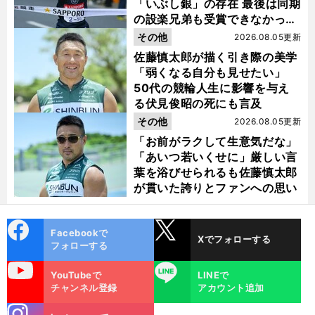
「いぶし銀」の存在 最後は同期
の設楽兄弟も受賞できなかった
金栗杯に輝く
その他
2026.08.05更新
佐藤慎太郎が描く引き際の美学
「弱くなる自分も見せたい」
50代の競輪人生に影響を与え
る伏見俊昭の死にも言及
その他
2026.08.05更新
「お前がラクして生意気だな」
「あいつ若いくせに」厳しい言
葉を浴びせられるも佐藤慎太郎
が貫いた誇りとファンへの思い
cebo
X
Facebookで
Xでフォローする
ok
フォローする
uTube
LINE
YouTubeで
LINEで
チャンネル登録
アカウント追加
stagra