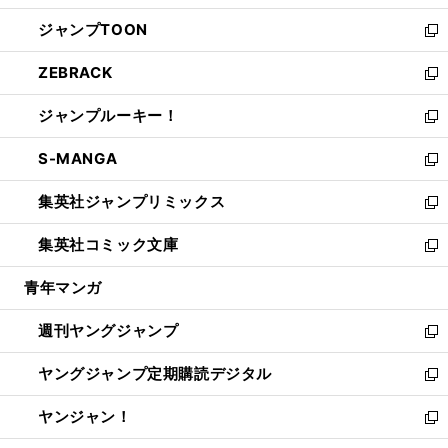
開
ウ
ン
ウ
し
ジャンプTOON
く
で
ド
ィ
い
新
開
ウ
ン
ウ
し
ZEBRACK
く
で
ド
ィ
い
新
開
ウ
ン
ウ
し
ジャンプルーキー！
く
で
ド
ィ
い
新
開
ウ
ン
ウ
し
S-MANGA
く
で
ド
ィ
い
新
開
ウ
ン
ウ
し
集英社ジャンプリミックス
く
で
ド
ィ
い
新
開
ウ
ン
ウ
し
集英社コミック文庫
く
で
ド
ィ
い
新
開
ウ
ン
ウ
し
青年マンガ
く
で
ド
ィ
い
開
ウ
ン
ウ
週刊ヤングジャンプ
く
で
ド
ィ
新
開
ウ
ン
し
ヤングジャンプ定期購読デジタル
く
で
ド
い
新
開
ウ
ウ
し
ヤンジャン！
く
で
ィ
い
新
開
ン
ウ
し