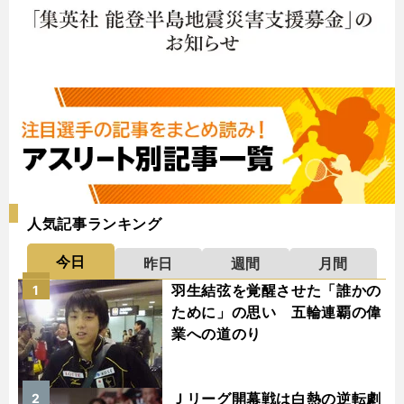
人気記事ランキング
今日
昨日
週間
月間
羽生結弦を覚醒させた「誰かの
1
ために」の思い 五輪連覇の偉
業への道のり
Ｊリーグ開幕戦は白熱の逆転劇
2