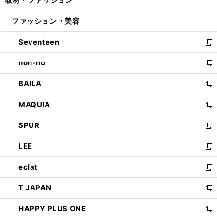
取材・ファッション
く
で
ド
ィ
い
開
ウ
ン
ウ
ファッション・美容
く
で
ド
ィ
開
ウ
ン
Seventeen
く
で
ド
新
開
ウ
し
non-no
く
で
い
新
開
ウ
し
BAILA
く
ィ
い
新
ン
ウ
し
MAQUIA
ド
ィ
い
新
ウ
ン
ウ
し
SPUR
で
ド
ィ
い
新
開
ウ
ン
ウ
し
LEE
く
で
ド
ィ
い
新
開
ウ
ン
ウ
し
eclat
く
で
ド
ィ
い
新
開
ウ
ン
ウ
し
T JAPAN
く
で
ド
ィ
い
新
開
ウ
ン
ウ
し
HAPPY PLUS ONE
く
で
ド
ィ
い
新