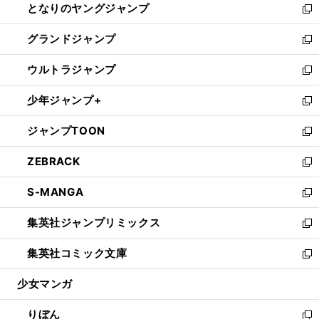
となりのヤングジャンプ
く
ド
ィ
い
新
ウ
ン
ウ
し
グランドジャンプ
で
ド
ィ
い
新
開
ウ
ン
ウ
し
ウルトラジャンプ
く
で
ド
ィ
い
新
開
ウ
ン
ウ
し
少年ジャンプ+
く
で
ド
ィ
い
新
開
ウ
ン
ウ
し
ジャンプTOON
く
で
ド
ィ
い
新
開
ウ
ン
ウ
し
ZEBRACK
く
で
ド
ィ
い
新
開
ウ
ン
ウ
し
S-MANGA
く
で
ド
ィ
い
新
開
ウ
ン
ウ
し
集英社ジャンプリミックス
く
で
ド
ィ
い
新
開
ウ
ン
ウ
し
集英社コミック文庫
く
で
ド
ィ
い
新
開
ウ
ン
ウ
し
少女マンガ
く
で
ド
ィ
い
開
ウ
ン
ウ
りぼん
く
で
ド
ィ
新