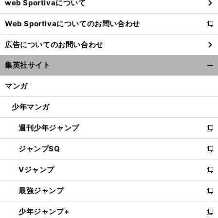
web Sportivaについて
で
開
Web Sportivaについてのお問い合わせ
く
新
し
広告についてのお問い合わせ
い
ウ
集英社サイト
ィ
開
ン
く/
マンガ
ド
閉
ウ
じ
少年マンガ
で
る
開
週刊少年ジャンプ
く
新
し
ジャンプSQ
い
新
ウ
し
Vジャンプ
ィ
い
新
ン
ウ
し
最強ジャンプ
ド
ィ
い
新
ウ
ン
ウ
し
少年ジャンプ+
で
ド
ィ
い
新