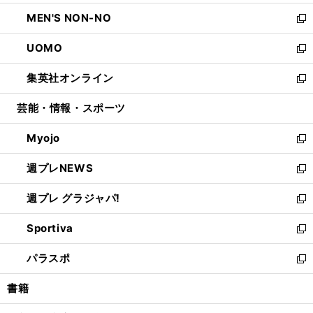
開
ウ
ン
ウ
し
MEN'S NON-NO
く
で
ド
ィ
い
新
開
ウ
ン
ウ
し
UOMO
く
で
ド
ィ
い
新
開
ウ
ン
ウ
し
集英社オンライン
く
で
ド
ィ
い
新
開
ウ
ン
ウ
し
芸能・情報・スポーツ
く
で
ド
ィ
い
開
ウ
ン
ウ
Myojo
く
で
ド
ィ
新
開
ウ
ン
し
週プレNEWS
く
で
ド
い
新
開
ウ
ウ
し
週プレ グラジャパ!
く
で
ィ
い
新
開
ン
ウ
し
Sportiva
く
ド
ィ
い
新
ウ
ン
ウ
し
パラスポ
で
ド
ィ
い
新
開
ウ
ン
ウ
し
書籍
く
で
ド
ィ
い
開
ウ
ン
ウ