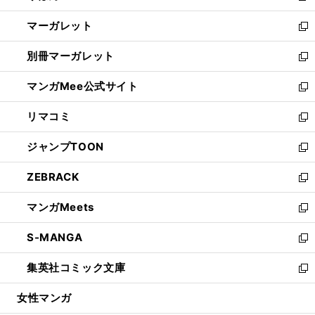
開
ウ
ン
し
マーガレット
く
で
ド
い
新
開
ウ
ウ
し
別冊マーガレット
く
で
ィ
い
新
開
ン
ウ
し
マンガMee公式サイト
く
ド
ィ
い
新
ウ
ン
ウ
し
リマコミ
で
ド
ィ
い
新
開
ウ
ン
ウ
し
ジャンプTOON
く
で
ド
ィ
い
新
開
ウ
ン
ウ
し
ZEBRACK
く
で
ド
ィ
い
新
開
ウ
ン
ウ
し
マンガMeets
く
で
ド
ィ
い
新
開
ウ
ン
ウ
し
S-MANGA
く
で
ド
ィ
い
新
開
ウ
ン
ウ
し
集英社コミック文庫
く
で
ド
ィ
い
新
開
ウ
ン
ウ
し
女性マンガ
く
で
ド
ィ
い
開
ウ
ン