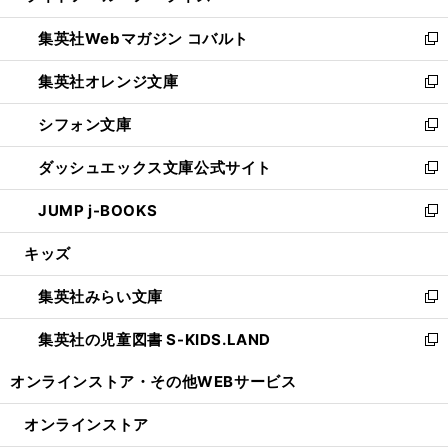
開
ウ
ン
ウ
集英社Webマガジン コバルト
く
で
ド
ィ
新
開
ウ
ン
し
集英社オレンジ文庫
く
で
ド
い
新
開
ウ
ウ
し
シフォン文庫
く
で
ィ
い
新
開
ン
ウ
し
ダッシュエックス文庫公式サイト
く
ド
ィ
い
新
ウ
ン
ウ
し
JUMP j-BOOKS
で
ド
ィ
い
新
開
ウ
ン
ウ
し
キッズ
く
で
ド
ィ
い
開
ウ
ン
ウ
集英社みらい文庫
く
で
ド
ィ
新
開
ウ
ン
し
集英社の児童図書 S-KIDS.LAND
く
で
ド
い
新
開
ウ
ウ
し
オンラインストア・
その他WEBサービス
く
で
ィ
い
開
ン
ウ
オンラインストア
く
ド
ィ
ウ