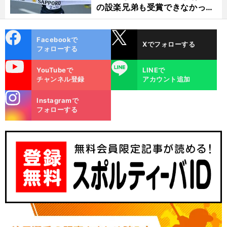
の設楽兄弟も受賞できなかった
金栗杯に輝く
cebo
X
Facebookで
Xでフォローする
ok
フォローする
uTube
LINE
YouTubeで
LINEで
チャンネル登録
アカウント追加
stagra
Instagramで
m
フォローする
：
】
角
前