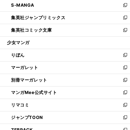
S-MANGA
く
で
ド
ィ
い
新
開
ウ
ン
ウ
し
集英社ジャンプリミックス
く
で
ド
ィ
い
新
開
ウ
ン
ウ
し
集英社コミック文庫
く
で
ド
ィ
い
新
開
ウ
ン
ウ
し
少女マンガ
く
で
ド
ィ
い
開
ウ
ン
ウ
りぼん
く
で
ド
ィ
新
開
ウ
ン
し
マーガレット
く
で
ド
い
新
開
ウ
ウ
し
別冊マーガレット
く
で
ィ
い
新
開
ン
ウ
し
マンガMee公式サイト
く
ド
ィ
い
新
ウ
ン
ウ
し
リマコミ
で
ド
ィ
い
新
開
ウ
ン
ウ
し
ジャンプTOON
く
で
ド
ィ
い
新
開
ウ
ン
ウ
し
ZEBRACK
く
で