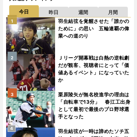
今日
昨日
週間
月間
羽生結弦を覚醒させた「誰かの
1
ために」の思い 五輪連覇の偉
業への道のり
Ｊリーグ開幕戦は白熱の逆転劇
2
だが観客、視聴者にとって「価
値あるイベント」になっていた
か
栗原陵矢が無名校進学の理由は
3
「自転車で13分」 春江工出身
として最初で最後のプロ野球選
手となった
4
羽生結弦が一時は諦めたソチ五