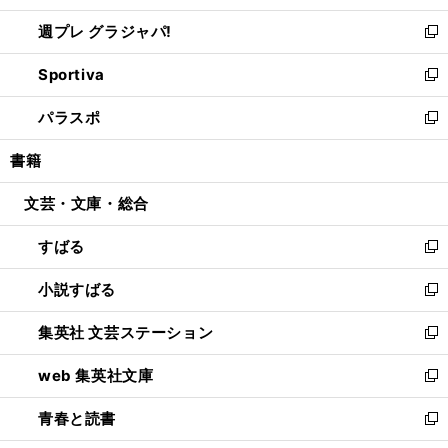
開
ウ
ウ
し
週プレ グラジャパ!
く
で
ィ
い
新
開
ン
ウ
し
Sportiva
く
ド
ィ
い
新
ウ
ン
ウ
し
パラスポ
で
ド
ィ
い
新
開
ウ
ン
ウ
し
書籍
く
で
ド
ィ
い
開
ウ
ン
ウ
文芸・文庫・総合
く
で
ド
ィ
開
ウ
ン
すばる
く
で
ド
新
開
ウ
し
小説すばる
く
で
い
新
開
ウ
し
集英社 文芸ステーション
く
ィ
い
新
ン
ウ
し
web 集英社文庫
ド
ィ
い
新
ウ
ン
ウ
し
青春と読書
で
ド
ィ
い
新
開
ウ
ン
ウ
し