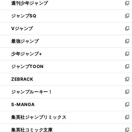
週刊少年ジャンプ
く
新
し
ジャンプSQ
い
新
ウ
し
Vジャンプ
ィ
い
新
ン
ウ
し
最強ジャンプ
ド
ィ
い
新
ウ
ン
ウ
し
少年ジャンプ+
で
ド
ィ
い
新
開
ウ
ン
ウ
し
ジャンプTOON
く
で
ド
ィ
い
新
開
ウ
ン
ウ
し
ZEBRACK
く
で
ド
ィ
い
新
開
ウ
ン
ウ
し
ジャンプルーキー！
く
で
ド
ィ
い
新
開
ウ
ン
ウ
し
S-MANGA
く
で
ド
ィ
い
新
開
ウ
ン
ウ
し
集英社ジャンプリミックス
く
で
ド
ィ
い
新
開
ウ
ン
ウ
し
集英社コミック文庫
く
で
ド
ィ
い
新