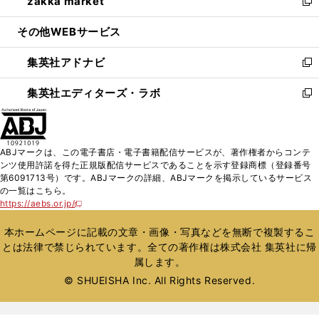
zakka market
く
で
ド
ィ
い
新
開
ウ
ン
ウ
し
その他WEBサービス
く
で
ド
ィ
い
開
ウ
ン
ウ
集英社アドナビ
く
で
ド
ィ
新
開
ウ
ン
し
集英社エディターズ・ラボ
く
で
ド
い
新
開
ウ
ウ
し
く
で
ィ
い
開
ン
ウ
ABJマークは、この電子書店・電子書籍配信サービスが、著作権者からコンテ
く
ド
ィ
ンツ使用許諾を得た正規版配信サービスであることを示す登録商標（登録番号
ウ
ン
第6091713号）です。ABJマークの詳細、ABJマークを掲示しているサービス
で
ド
の一覧はこちら。
開
ウ
https://aebs.or.jp/
新
く
で
し
い
開
本ホームページに記載の文章・画像・写真などを無断で複製するこ
ウ
く
とは法律で禁じられています。全ての著作権は株式会社 集英社に帰
ィ
属します。
ン
ド
© SHUEISHA Inc. All Rights Reserved.
ウ
で
開
く