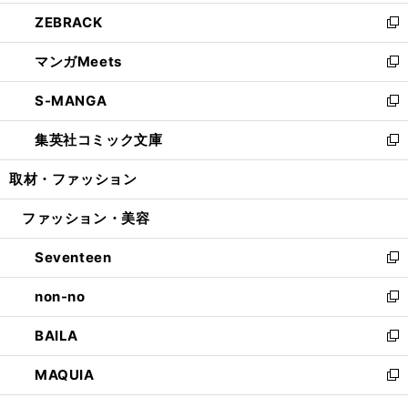
開
ウ
ン
ウ
し
ZEBRACK
く
で
ド
ィ
い
新
開
ウ
ン
ウ
し
マンガMeets
く
で
ド
ィ
い
新
開
ウ
ン
ウ
し
S-MANGA
く
で
ド
ィ
い
新
開
ウ
ン
ウ
し
集英社コミック文庫
く
で
ド
ィ
い
新
開
ウ
ン
ウ
し
取材・ファッション
く
で
ド
ィ
い
開
ウ
ン
ウ
ファッション・美容
く
で
ド
ィ
開
ウ
ン
Seventeen
く
で
ド
新
開
ウ
し
non-no
く
で
い
新
開
ウ
し
BAILA
く
ィ
い
新
ン
ウ
し
MAQUIA
ド
ィ
い
新
ウ
ン
ウ
し