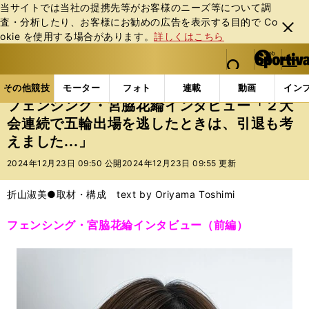
当サイトでは当社の提携先等がお客様のニーズ等について調
査・分析したり、お客様にお勧めの広告を表⽰する⽬的で Co
閉じ
okie を使⽤する場合があります。
詳しくはこちら
る
マイペ
web Sportiva (webスポルティーバ)
検索
メニュ
we
ー
その他競技の記事一覧
その他競技
その他
フェン
b
ジ
その他競技
モーター
フォト
連載
動画
イン
ス
フェンシング・宮脇花綸インタビュー「２大
ポ
会連続で五輪出場を逃したときは、引退も考
ル
えました...」
テ
ィ
2024年12月23日 09:50 公開
2024年12月23日 09:55 更新
ー
バ
折山淑美●取材・構成 text by Oriyama Toshimi
フェンシング・宮脇花綸インタビュー（前編）