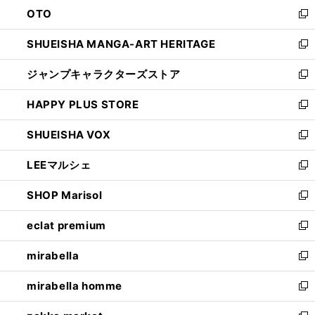
ン
OTO
で
ド
新
開
ウ
し
SHUEISHA MANGA-ART HERITAGE
く
で
い
新
開
ウ
し
ジャンプキャラクターズストア
く
ィ
い
新
ン
ウ
し
HAPPY PLUS STORE
ド
ィ
い
新
ウ
ン
ウ
し
SHUEISHA VOX
で
ド
ィ
い
新
開
ウ
ン
ウ
し
LEEマルシェ
く
で
ド
ィ
い
新
開
ウ
ン
ウ
し
SHOP Marisol
く
で
ド
ィ
い
新
開
ウ
ン
ウ
し
eclat premium
く
で
ド
ィ
い
新
開
ウ
ン
ウ
し
mirabella
く
で
ド
ィ
い
新
開
ウ
ン
ウ
し
mirabella homme
く
で
ド
ィ
い
新
開
ウ
ン
ウ
し