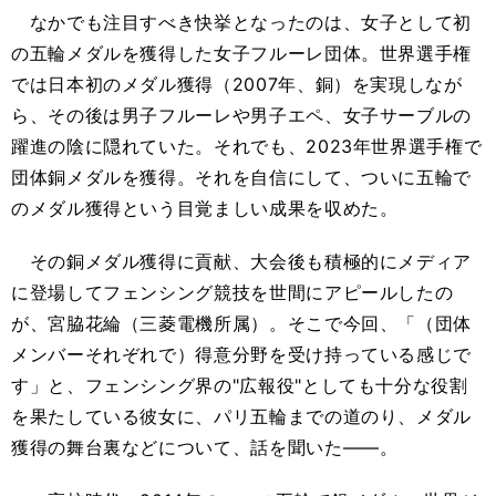
なかでも注目すべき快挙となったのは、女子として初
の五輪メダルを獲得した女子フルーレ団体。世界選手権
では日本初のメダル獲得（2007年、銅）を実現しなが
ら、その後は男子フルーレや男子エペ、女子サーブルの
躍進の陰に隠れていた。それでも、2023年世界選手権で
団体銅メダルを獲得。それを自信にして、ついに五輪で
のメダル獲得という目覚ましい成果を収めた。
その銅メダル獲得に貢献、大会後も積極的にメディア
に登場してフェンシング競技を世間にアピールしたの
が、宮脇花綸（三菱電機所属）。そこで今回、「（団体
メンバーそれぞれで）得意分野を受け持っている感じで
す」と、フェンシング界の"広報役"としても十分な役割
を果たしている彼女に、パリ五輪までの道のり、メダル
獲得の舞台裏などについて、話を聞いた――。