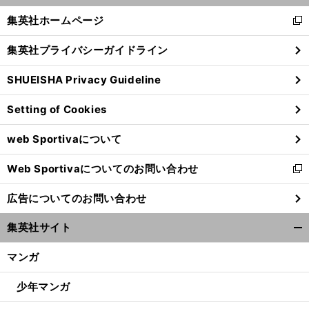
く/
集英社ホームページ
新
閉
し
じ
集英社プライバシーガイドライン
い
る
ウ
SHUEISHA Privacy Guideline
ィ
ン
Setting of Cookies
ド
ウ
web Sportivaについて
で
開
Web Sportivaについてのお問い合わせ
く
新
し
広告についてのお問い合わせ
い
ウ
集英社サイト
ィ
開
ン
く/
マンガ
ド
閉
ウ
じ
少年マンガ
で
る
開