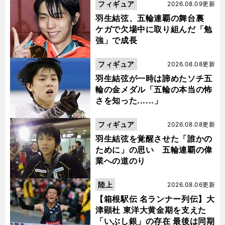
フィギュア
2026.08.09更新
羽生結弦、五輪連覇の舞台裏
ケガで欠場中に取り組んだ「勉
強」で成長
フィギュア
2026.08.08更新
羽生結弦が一時は諦めたソチ五
輪の金メダル「五輪の本当の怖
さを知った......」
フィギュア
2026.08.08更新
羽生結弦を覚醒させた「誰かの
ために」の思い 五輪連覇の偉
業への道のり
陸上
2026.08.06更新
【箱根駅伝 名ランナー列伝】大
津顕杜 東洋大黄金期を支えた
「いぶし銀」の存在 最後は同期