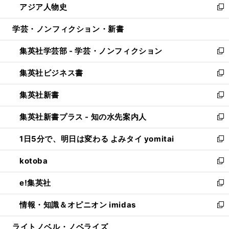
アジア人物史
く
で
ド
ィ
い
新
開
ウ
ン
ウ
し
学芸・ノンフィクション・新書
く
で
ド
ィ
い
開
ウ
ン
ウ
集英社学芸部 - 学芸・ノンフィクション
く
で
ド
ィ
新
開
ウ
ン
し
集英社ビジネス書
く
で
ド
い
新
開
ウ
ウ
し
集英社新書
く
で
ィ
い
新
開
ン
ウ
し
集英社新書プラス - 知の水先案内人
く
ド
ィ
い
新
ウ
ン
ウ
し
1日5分で、明日は変わる よみタイ yomitai
で
ド
ィ
い
新
開
ウ
ン
ウ
し
kotoba
く
で
ド
ィ
い
新
開
ウ
ン
ウ
し
e!集英社
く
で
ド
ィ
い
新
開
ウ
ン
ウ
し
情報・知識＆オピニオン imidas
く
で
ド
ィ
い
新
開
ウ
ン
ウ
し
ライトノベル・ノベライズ
く
で
ド
ィ
い