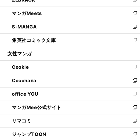
ド
ィ
い
新
開
ウ
ン
ウ
し
マンガMeets
く
で
ド
ィ
い
新
開
ウ
ン
ウ
し
S-MANGA
く
で
ド
ィ
い
新
開
ウ
ン
ウ
し
集英社コミック文庫
く
で
ド
ィ
い
新
開
ウ
ン
ウ
し
女性マンガ
く
で
ド
ィ
い
開
ウ
ン
ウ
Cookie
く
で
ド
ィ
新
開
ウ
ン
し
Cocohana
く
で
ド
い
新
開
ウ
ウ
し
office YOU
く
で
ィ
い
新
開
ン
ウ
し
マンガMee公式サイト
く
ド
ィ
い
新
ウ
ン
ウ
し
リマコミ
で
ド
ィ
い
新
開
ウ
ン
ウ
し
ジャンプTOON
く
で
ド
ィ
い
新