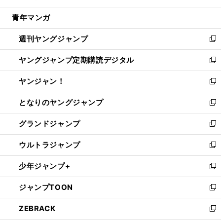
開
ウ
ン
ウ
し
青年マンガ
く
で
ド
ィ
い
開
ウ
ン
ウ
週刊ヤングジャンプ
く
で
ド
ィ
新
開
ウ
ン
し
ヤングジャンプ定期購読デジタル
く
で
ド
い
新
開
ウ
ウ
し
ヤンジャン！
く
で
ィ
い
新
開
ン
ウ
し
となりのヤングジャンプ
く
ド
ィ
い
新
ウ
ン
ウ
し
グランドジャンプ
で
ド
ィ
い
新
開
ウ
ン
ウ
し
ウルトラジャンプ
く
で
ド
ィ
い
新
開
ウ
ン
ウ
し
少年ジャンプ+
く
で
ド
ィ
い
新
開
ウ
ン
ウ
し
ジャンプTOON
く
で
ド
ィ
い
新
開
ウ
ン
ウ
し
ZEBRACK
く
で
ド
ィ
い
新
開
ウ
ン
ウ
し