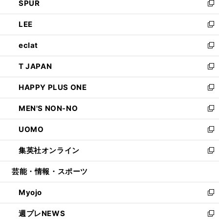
SPUR
で
ド
ィ
い
新
開
ウ
ン
ウ
し
LEE
く
で
ド
ィ
い
新
開
ウ
ン
ウ
し
eclat
く
で
ド
ィ
い
新
開
ウ
ン
ウ
し
T JAPAN
く
で
ド
ィ
い
新
開
ウ
ン
ウ
し
HAPPY PLUS ONE
く
で
ド
ィ
い
新
開
ウ
ン
ウ
し
MEN'S NON-NO
く
で
ド
ィ
い
新
開
ウ
ン
ウ
し
UOMO
く
で
ド
ィ
い
新
開
ウ
ン
ウ
し
集英社オンライン
く
で
ド
ィ
い
新
開
ウ
ン
ウ
し
芸能・情報・スポーツ
く
で
ド
ィ
い
開
ウ
ン
ウ
Myojo
く
で
ド
ィ
新
開
ウ
ン
し
週プレNEWS
く
で
ド
い
新