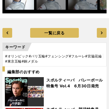
一覧に戻る
キーワード
#オリンピック
#パリ五輪
#フェンシング
#フルーレ
#宮脇花綸
#東京五輪
#銅メダル
編集部のおすすめ
スポルティーバ バレーボール
特集号 Vol.4 6月30日発売