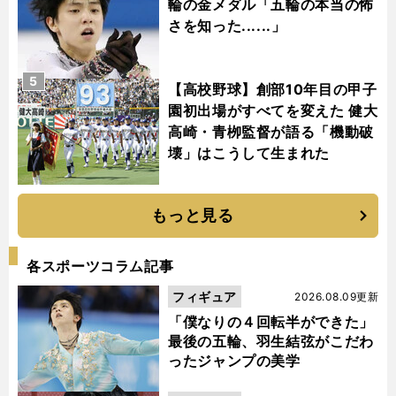
輪の金メダル「五輪の本当の怖
さを知った......」
5
【高校野球】創部10年目の甲子
園初出場がすべてを変えた 健大
高崎・青栁監督が語る「機動破
壊」はこうして生まれた
もっと見る
各スポーツコラム記事
フィギュア
2026.08.09更新
「僕なりの４回転半ができた」
最後の五輪、羽生結弦がこだわ
ったジャンプの美学