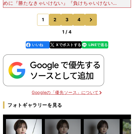
めに『勝たなきゃいけない』『負けちゃいけない』
という思いが強くなってしまって、思いきってやる
とか、リスクを冒してでも何かをする、勝負にい
次
1
2
3
4
のページへ
く、ということが試
1 / 4
いいね
Xでポストする
LINEで送る
line
faceboo
x
k
Googleの「優先ソース」について
フォトギャラリーを見る