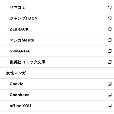
ウ
ン
ウ
し
リマコミ
で
ド
ィ
い
新
開
ウ
ン
ウ
し
ジャンプTOON
く
で
ド
ィ
い
新
開
ウ
ン
ウ
し
ZEBRACK
く
で
ド
ィ
い
新
開
ウ
ン
ウ
し
マンガMeets
く
で
ド
ィ
い
新
開
ウ
ン
ウ
し
S-MANGA
く
で
ド
ィ
い
新
開
ウ
ン
ウ
し
集英社コミック文庫
く
で
ド
ィ
い
新
開
ウ
ン
ウ
し
女性マンガ
く
で
ド
ィ
い
開
ウ
ン
ウ
Cookie
く
で
ド
ィ
新
開
ウ
ン
し
Cocohana
く
で
ド
い
新
開
ウ
ウ
し
office YOU
く
で
ィ
い
新
開
ン
ウ
し