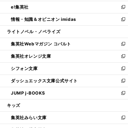
開
ウ
ン
ウ
し
e!集英社
く
で
ド
ィ
い
新
開
ウ
ン
ウ
し
情報・知識＆オピニオン imidas
く
で
ド
ィ
い
新
開
ウ
ン
ウ
し
ライトノベル・ノベライズ
く
で
ド
ィ
い
開
ウ
ン
ウ
集英社Webマガジン コバルト
く
で
ド
ィ
新
開
ウ
ン
し
集英社オレンジ文庫
く
で
ド
い
新
開
ウ
ウ
し
シフォン文庫
く
で
ィ
い
新
開
ン
ウ
し
ダッシュエックス文庫公式サイト
く
ド
ィ
い
新
ウ
ン
ウ
し
JUMP j-BOOKS
で
ド
ィ
い
新
開
ウ
ン
ウ
し
キッズ
く
で
ド
ィ
い
開
ウ
ン
ウ
集英社みらい文庫
く
で
ド
ィ
新
開
ウ
ン
し