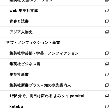
ィ
い
新
ン
ウ
し
web 集英社文庫
ド
ィ
い
新
ウ
ン
ウ
し
青春と読書
で
ド
ィ
い
新
開
ウ
ン
ウ
し
アジア人物史
く
で
ド
ィ
い
新
開
ウ
ン
ウ
し
学芸・ノンフィクション・新書
く
で
ド
ィ
い
開
ウ
ン
ウ
集英社学芸部 - 学芸・ノンフィクション
く
で
ド
ィ
新
開
ウ
ン
し
集英社ビジネス書
く
で
ド
い
新
開
ウ
ウ
し
集英社新書
く
で
ィ
い
新
開
ン
ウ
し
集英社新書プラス - 知の水先案内人
く
ド
ィ
い
新
ウ
ン
ウ
し
1日5分で、明日は変わる よみタイ yomitai
で
ド
ィ
い
新
開
ウ
ン
ウ
し
kotoba
く
で
ド
ィ
い
新