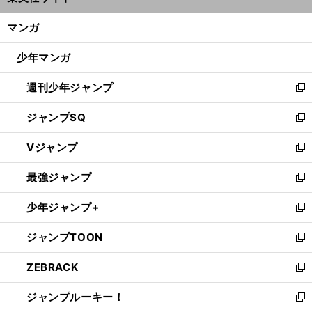
開
ン
く/
マンガ
ド
：
】
異
」
閉
カ
・
楽
」
つ
」
ーリング女子日本代表
上野美優が振り返る「
しかった
日本選手権と「
らかった
世界選手権
ウ
じ
少年マンガ
で
る
開
週刊少年ジャンプ
く
新
し
ジャンプSQ
い
新
ウ
し
Vジャンプ
ィ
い
新
ン
ウ
し
最強ジャンプ
ド
ィ
い
新
ウ
ン
ウ
し
少年ジャンプ+
で
ド
ィ
い
新
開
ウ
ン
ウ
し
ジャンプTOON
く
で
ド
ィ
い
新
開
ウ
ン
ウ
し
ZEBRACK
く
で
ド
ィ
い
新
開
ウ
ン
ウ
し
ジャンプルーキー！
く
で
ド
ィ
い
新
開