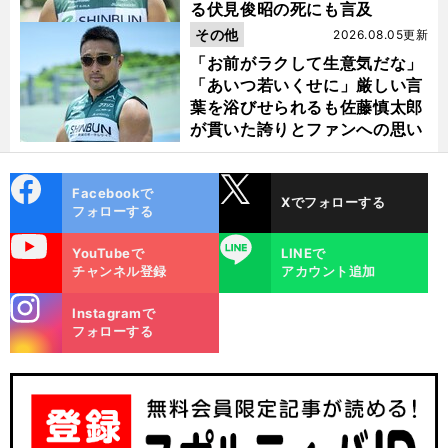
る伏見俊昭の死にも言及
その他
2026.08.05更新
「お前がラクして生意気だな」
「あいつ若いくせに」厳しい言
葉を浴びせられるも佐藤慎太郎
が貫いた誇りとファンへの思い
cebo
X
Facebookで
Xでフォローする
ok
フォローする
uTube
LINE
YouTubeで
LINEで
チャンネル登録
アカウント追加
stagra
Instagramで
m
フォローする