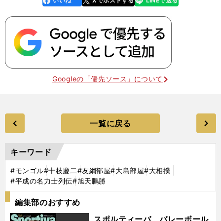
いいね
Xでポストする
LINEで送る
k
Googleの「優先ソース」について
一覧に戻る
キーワード
#モンゴル
#十枝慶二
#友綱部屋
#大島部屋
#大相撲
#平成の名力士列伝
#旭天鵬勝
編集部のおすすめ
スポルティーバ バレーボール