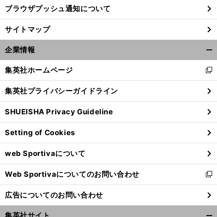
ブラウザプッシュ通知について
サイトマップ
企業情報
開
く/
集英社ホームページ
新
閉
し
じ
集英社プライバシーガイドライン
い
る
ウ
SHUEISHA Privacy Guideline
ィ
ン
Setting of Cookies
ド
ウ
web Sportivaについて
で
開
Web Sportivaについてのお問い合わせ
く
新
し
広告についてのお問い合わせ
い
ウ
集英社サイト
ィ