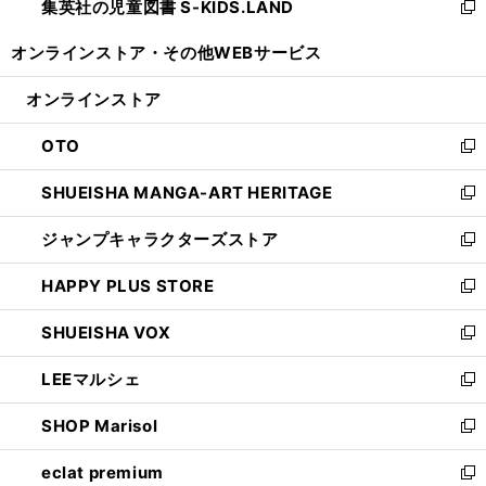
集英社の児童図書 S-KIDS.LAND
く
で
ド
い
新
開
ウ
ウ
し
オンラインストア・
その他WEBサービス
く
で
ィ
い
開
ン
ウ
オンラインストア
く
ド
ィ
ウ
ン
OTO
で
ド
新
開
ウ
し
SHUEISHA MANGA-ART HERITAGE
く
で
い
新
開
ウ
し
ジャンプキャラクターズストア
く
ィ
い
新
ン
ウ
し
HAPPY PLUS STORE
ド
ィ
い
新
ウ
ン
ウ
し
SHUEISHA VOX
で
ド
ィ
い
新
開
ウ
ン
ウ
し
LEEマルシェ
く
で
ド
ィ
い
新
開
ウ
ン
ウ
し
SHOP Marisol
く
で
ド
ィ
い
新
開
ウ
ン
ウ
し
eclat premium
く
で
ド
ィ
い
新