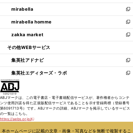
開
ウ
ン
ウ
し
mirabella
く
で
ド
ィ
い
新
開
ウ
ン
ウ
し
mirabella homme
く
で
ド
ィ
い
新
開
ウ
ン
ウ
し
zakka market
く
で
ド
ィ
い
新
開
ウ
ン
ウ
し
その他WEBサービス
く
で
ド
ィ
い
開
ウ
ン
ウ
集英社アドナビ
く
で
ド
ィ
新
開
ウ
ン
し
集英社エディターズ・ラボ
く
で
ド
い
新
開
ウ
ウ
し
く
で
ィ
い
開
ン
ウ
ABJマークは、この電子書店・電子書籍配信サービスが、著作権者からコンテ
く
ド
ィ
ンツ使用許諾を得た正規版配信サービスであることを示す登録商標（登録番号
ウ
ン
第6091713号）です。ABJマークの詳細、ABJマークを掲示しているサービス
で
ド
の一覧はこちら。
開
ウ
https://aebs.or.jp/
新
く
で
し
い
開
本ホームページに記載の文章・画像・写真などを無断で複製するこ