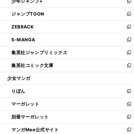
少年ジャンプ+
く
で
ド
ィ
い
新
開
ウ
ン
ウ
し
ジャンプTOON
く
で
ド
ィ
い
新
開
ウ
ン
ウ
し
ZEBRACK
く
で
ド
ィ
い
新
開
ウ
ン
ウ
し
S-MANGA
く
で
ド
ィ
い
新
開
ウ
ン
ウ
し
集英社ジャンプリミックス
く
で
ド
ィ
い
新
開
ウ
ン
ウ
し
集英社コミック文庫
く
で
ド
ィ
い
新
開
ウ
ン
ウ
し
少女マンガ
く
で
ド
ィ
い
開
ウ
ン
ウ
りぼん
く
で
ド
ィ
新
開
ウ
ン
し
マーガレット
く
で
ド
い
新
開
ウ
ウ
し
別冊マーガレット
く
で
ィ
い
新
開
ン
ウ
し
マンガMee公式サイト
く
ド
ィ
い
新