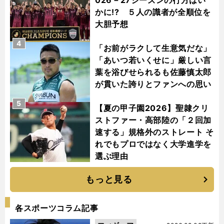
026－27シーズンの行方はい
かに!? ５人の識者が全順位を
大胆予想
4
「お前がラクして生意気だな」
「あいつ若いくせに」厳しい言
葉を浴びせられるも佐藤慎太郎
が貫いた誇りとファンへの思い
5
【夏の甲子園2026】聖隷クリ
ストファー・高部陸の「２回加
速する」規格外のストレート そ
れでもプロではなく大学進学を
選ぶ理由
もっと見る
各スポーツコラム記事