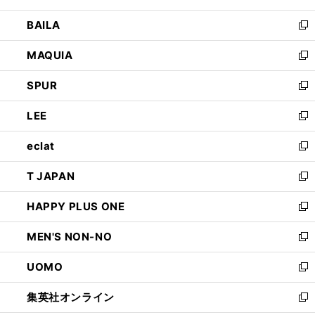
開
ウ
し
BAILA
く
ィ
い
新
ン
ウ
し
MAQUIA
ド
ィ
い
新
ウ
ン
ウ
し
SPUR
で
ド
ィ
い
新
開
ウ
ン
ウ
し
LEE
く
で
ド
ィ
い
新
開
ウ
ン
ウ
し
eclat
く
で
ド
ィ
い
新
開
ウ
ン
ウ
し
T JAPAN
く
で
ド
ィ
い
新
開
ウ
ン
ウ
し
HAPPY PLUS ONE
く
で
ド
ィ
い
新
開
ウ
ン
ウ
し
MEN'S NON-NO
く
で
ド
ィ
い
新
開
ウ
ン
ウ
し
UOMO
く
で
ド
ィ
い
新
開
ウ
ン
ウ
し
集英社オンライン
く
で
ド
ィ
い
新
開
ウ
ン
ウ
し