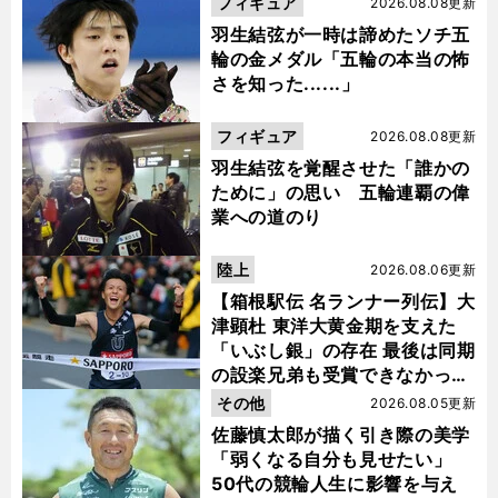
フィギュア
2026.08.08更新
羽生結弦が一時は諦めたソチ五
輪の金メダル「五輪の本当の怖
さを知った......」
フィギュア
2026.08.08更新
羽生結弦を覚醒させた「誰かの
ために」の思い 五輪連覇の偉
業への道のり
陸上
2026.08.06更新
【箱根駅伝 名ランナー列伝】大
津顕杜 東洋大黄金期を支えた
「いぶし銀」の存在 最後は同期
の設楽兄弟も受賞できなかった
金栗杯に輝く
その他
2026.08.05更新
佐藤慎太郎が描く引き際の美学
「弱くなる自分も見せたい」
50代の競輪人生に影響を与え