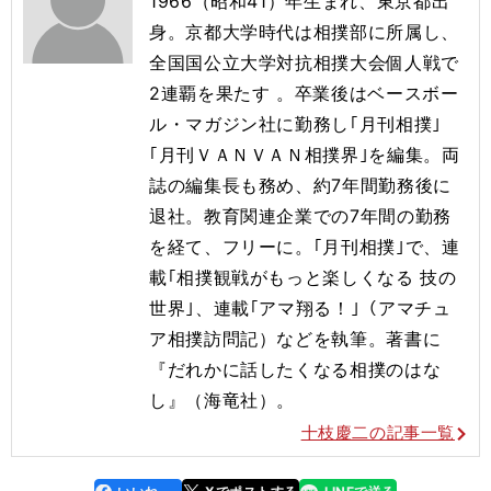
1966（昭和41）年生まれ、東京都出
身。京都大学時代は相撲部に所属し、
全国国公立大学対抗相撲大会個人戦で
2連覇を果たす 。卒業後はベースボー
ル・マガジン社に勤務し｢月刊相撲｣
｢月刊ＶＡＮＶＡＮ相撲界｣を編集。両
誌の編集長も務め、約7年間勤務後に
退社。教育関連企業での7年間の勤務
を経て、フリーに。｢月刊相撲｣で、連
載｢相撲観戦がもっと楽しくなる 技の
世界｣、連載｢アマ翔る！｣（アマチュ
ア相撲訪問記）などを執筆。著書に
『だれかに話したくなる相撲のはな
し』（海竜社）。
十枝慶二の記事一覧
line
faceboo
x