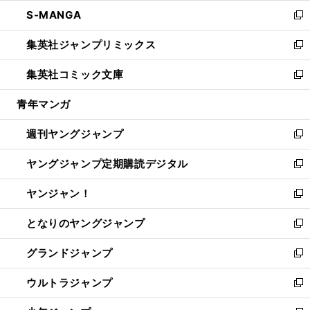
ウ
ン
ウ
し
S-MANGA
く
で
ド
ィ
い
新
開
ウ
ン
ウ
し
集英社ジャンプリミックス
く
で
ド
ィ
い
新
開
ウ
ン
ウ
し
集英社コミック文庫
く
で
ド
ィ
い
新
開
ウ
ン
ウ
し
青年マンガ
く
で
ド
ィ
い
開
ウ
ン
ウ
週刊ヤングジャンプ
く
で
ド
ィ
新
開
ウ
ン
し
ヤングジャンプ定期購読デジタル
く
で
ド
い
新
開
ウ
ウ
し
ヤンジャン！
く
で
ィ
い
新
開
ン
ウ
し
となりのヤングジャンプ
く
ド
ィ
い
新
ウ
ン
ウ
し
グランドジャンプ
で
ド
ィ
い
新
開
ウ
ン
ウ
し
ウルトラジャンプ
く
で
ド
ィ
い
新
開
ウ
ン
ウ
し