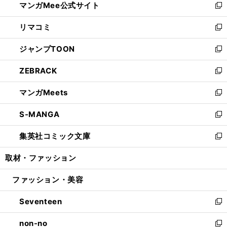
マンガMee公式サイト
く
ド
ィ
い
新
ウ
ン
ウ
し
リマコミ
で
ド
ィ
い
新
開
ウ
ン
ウ
し
ジャンプTOON
く
で
ド
ィ
い
新
開
ウ
ン
ウ
し
ZEBRACK
く
で
ド
ィ
い
新
開
ウ
ン
ウ
し
マンガMeets
く
で
ド
ィ
い
新
開
ウ
ン
ウ
し
S-MANGA
く
で
ド
ィ
い
新
開
ウ
ン
ウ
し
集英社コミック文庫
く
で
ド
ィ
い
新
開
ウ
ン
ウ
し
取材・ファッション
く
で
ド
ィ
い
開
ウ
ン
ウ
ファッション・美容
く
で
ド
ィ
開
ウ
ン
Seventeen
く
で
ド
新
開
ウ
し
non-no
く
で
い
新