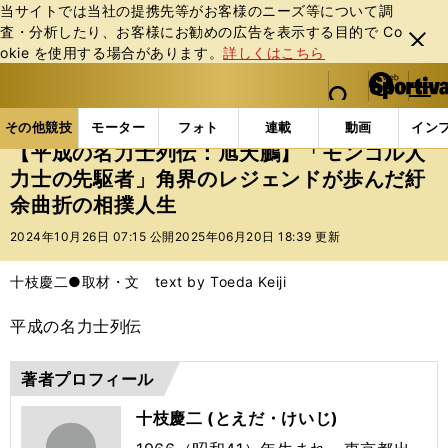
当サイトでは当社の提携先等がお客様のニーズ等について調
査・分析したり、お客様にお勧めの広告を表⽰する⽬的で Co
閉じ
okie を使⽤する場合があります。
詳しくはこちら
る
マイペ
web Sportiva (webスポルティーバ)
検索
メニュ
we
ー
その他競技の記事一覧
その他競技
大相撲
【平
b
ジ
その他競技
モーター
フォト
連載
動画
イン
ス
【平成の名力士列伝：旭天鵬】「モンゴル人
ポ
力士の先駆者」角界のレジェンドが歩んだ紆
ル
余曲折の相撲人生
テ
ィ
2024年10月26日 07:15 公開
2025年06月20日 18:39 更新
ー
バ
十枝慶二●取材・文 text by Toeda Keiji
平成の名力士列伝
著者プロフィール
十枝慶二 (とえだ・けいじ)