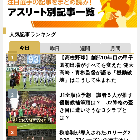
人気記事ランキング
今日
昨日
週間
月間
【高校野球】創部10年目の甲子
1
園初出場がすべてを変えた 健大
高崎・青栁監督が語る「機動破
壊」はこうして生まれた
J1全順位予想 識者５人が推す
2
優勝候補筆頭は？ J2降格の憂
き目に遭いそうな３クラブと
は？
秋春制が導入されたJ1リーグ2
3