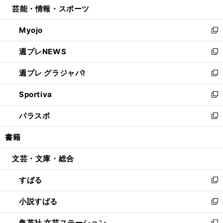
芸能・情報・スポーツ
く
で
ド
ィ
い
開
ウ
ン
ウ
Myojo
く
で
ド
ィ
新
開
ウ
ン
し
週プレNEWS
く
で
ド
い
新
開
ウ
ウ
し
週プレ グラジャパ!
く
で
ィ
い
新
開
ン
ウ
し
Sportiva
く
ド
ィ
い
新
ウ
ン
ウ
し
パラスポ
で
ド
ィ
い
新
開
ウ
ン
ウ
し
書籍
く
で
ド
ィ
い
開
ウ
ン
ウ
文芸・文庫・総合
く
で
ド
ィ
開
ウ
ン
すばる
く
で
ド
新
開
ウ
し
小説すばる
く
で
い
新
開
ウ
し
集英社 文芸ステーション
く