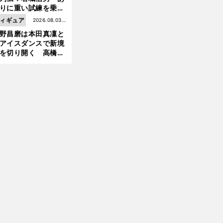
りに重い試練を乗り
え「大胆さ」と「巧
ィギュア
2026.08.03更
」で築いた時代
野昌磨は本田真凜と
新
アイスダンスで新境
人
！
気女子キャンパーが厳選
カップルで行くのにおすすめな都内近郊キャンプ場５選
を切り開く 高橋大
の証言とも重なる課
と楽しさ