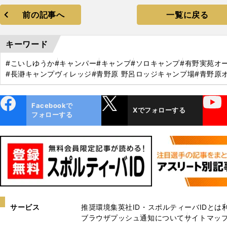
前の記事へ
一覧に戻る
キーワード
#こいしゆうか
#キャンパー
#キャンプ
#ソロキャンプ
#有野実苑オ
#長瀞キャンプヴィレッジ
#青野原 野呂ロッジキャンプ場
#青野原
ebo
X
YouTube
Facebookで
Xでフォローする
ok
フォローする
サービス
推奨環境
集英社ID・スポルティーバIDとは
ブラウザプッシュ通知について
サイトマッ