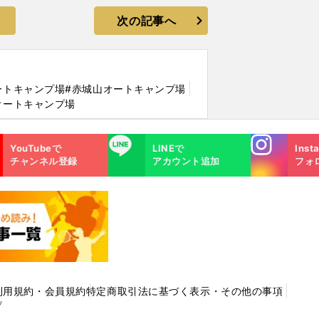
次の記事へ
ートキャンプ場
#赤城山オートキャンプ場
オートキャンプ場
Instagra
LINE
YouTubeで
LINEで
Inst
m
チャンネル登録
アカウント追加
フォ
利用規約・会員規約
特定商取引法に基づく表示・その他の事項
プ