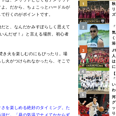
秋
1
すよ。だから、ちょこっとハードルが
リ
して行くのがポイントです。
ズ
を
物だと、なんだかみすぼらしく思えて
「
2
気
コいいんだぜ！』と言える場所。初心者
く
浴
太
J
3
焚き火を楽しむのにもぴったり。場
ァ
人
もし火がつけられなかったら、そこで
は
に
4
と
【
「
い
わ
5
だ
河
グ
けさを楽しめる絶好のタイミング。た
ッ
り
必須だ。「昼の気温でナメてかからず