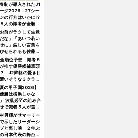
春制が導入されたJ1
ーグ2026－27シー
ンの行方はいかに!?
５人の識者が全順位
大胆予想
お前がラクして生意
だな」「あいつ若い
せに」厳しい言葉を
びせられるも佐藤慎
郎が貫いた誇りとフ
1全順位予想 識者５
ンへの思い
が推す優勝候補筆頭
？ J2降格の憂き目
遭いそうな３クラブ
は？
夏の甲子園2026】
優勝は横浜じゃな
」 波乱必至の組み合
せで識者５人が選ん
優勝校はここだ！
村勇輝がサマーリー
で示したリーダーシ
プと悔し涙 ２年ぶ
の日本代表の舞台を