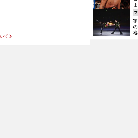
ま
越
フ
さ
宇
の
地
ついて
輔
題