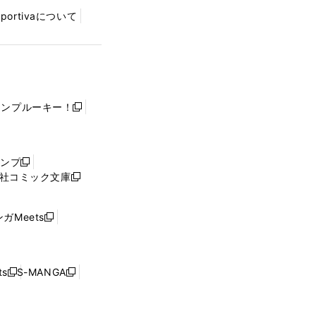
Sportivaについて
ャンプルーキー！
新
し
い
ウ
ャンプ
新
ィ
社コミック文庫
し
新
ン
い
し
ド
ウ
い
ウ
ガMeets
新
ィ
ウ
で
し
ン
ィ
開
い
ド
ン
く
ウ
ウ
ド
s
S-MANGA
新
新
ィ
で
ウ
し
し
ン
開
で
い
い
ド
く
開