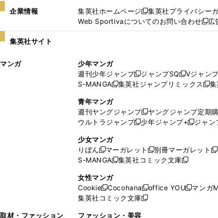
企業情報
集英社ホームページ
集英社プライバシー
新
Web Sportivaについてのお問い合わせ
広
し
新
い
し
集英社サイト
ウ
い
ィ
ウ
マンガ
少年マンガ
ン
ィ
週刊少年ジャンプ
ジャンプSQ
Vジャン
ド
ン
新
新
S-MANGA
集英社ジャンプリミックス
集
ウ
ド
新
し
し
新
で
ウ
し
い
い
し
青年マンガ
開
で
い
ウ
ウ
い
週刊ヤングジャンプ
ヤングジャンプ定期
新
く
開
ウ
ィ
ィ
ウ
ウルトラジャンプ
少年ジャンプ+
ジャン
新
し
新
く
ィ
ン
ン
ィ
し
い
し
ン
ド
ド
ン
少女マンガ
い
ウ
い
ド
ウ
ウ
ド
りぼん
マーガレット
別冊マーガレット
新
新
新
ウ
ィ
ウ
ウ
で
で
ウ
S-MANGA
集英社コミック文庫
し
新
し
新
ィ
ン
ィ
で
開
開
で
い
し
い
し
ン
ド
ン
女性マンガ
開
く
く
開
ウ
い
ウ
い
ド
ウ
ド
Cookie
Cocohana
office YOU
マンガM
く
く
新
新
新
ィ
ウ
ィ
ウ
ウ
で
ウ
集英社コミック文庫
し
新
し
し
ン
ィ
ン
ィ
で
開
で
い
し
い
い
ド
ン
ド
ン
取材・ファッション
ファッション・美容
開
く
開