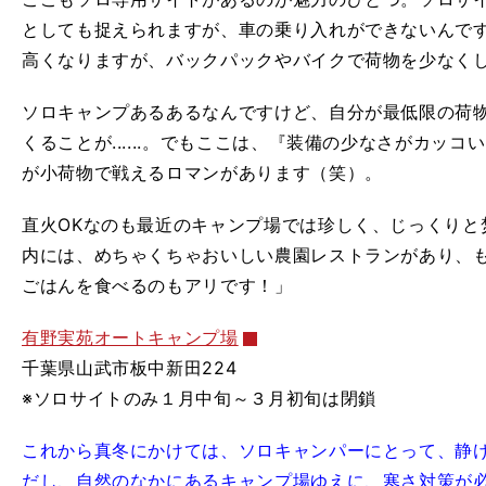
としても捉えられますが、車の乗り入れができないんで
高くなりますが、バックパックやバイクで荷物を少なく
ソロキャンプあるあるなんですけど、自分が最低限の荷
くることが......。でもここは、『装備の少なさがカッ
が小荷物で戦えるロマンがあります（笑）。
直火OKなのも最近のキャンプ場では珍しく、じっくりと
内には、めちゃくちゃおいしい農園レストランがあり、
ごはんを食べるのもアリです！」
有野実苑オートキャンプ場
千葉県山武市板中新田224
※ソロサイトのみ１月中旬～３月初旬は閉鎖
これから真冬にかけては、ソロキャンパーにとって、静
だし、自然のなかにあるキャンプ場ゆえに、寒さ対策が