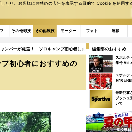
たり、お客様にお勧めの広告を表⽰する⽬的で Cookie を使⽤す
フ
その他球技
その他競技
モーター
フォト
連載
キャンパーが厳選！ ソロキャンプ初心者におすすめの都内近郊キャ
編集部のおすすめ
スポルテ
ンプ初心者におすすめの
集号 Vol
スポルテ
月16日発
最新記事
プッシュ
いて