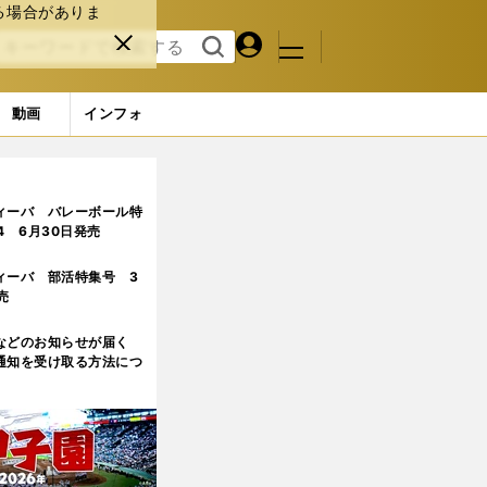
る場合がありま
マイペ
閉じ
検索
メニュ
ー
る
す
ジ
る
動画
インフォ
ンプ場５選
5ページ目
ィーバ バレーボール特
.4 6月30日発売
ィーバ 部活特集号 3
売
などのお知らせが届く
通知を受け取る方法につ