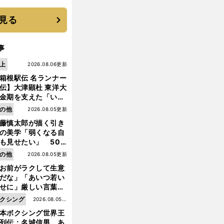
に３年目のNBA挑戦
続く
見る
事
上
2026.08.06更新
箱根駅伝 名ランナー
伝】大津顕杜 東洋大
金期を支えた「いぶ
銀」の存在 最後は同
の他
2026.08.05更新
の設楽兄弟も受賞で
藤慎太郎が描く引き
なかった金栗杯に輝
の美学「弱くなる自
も見せたい」 50
の競輪人生に影響を
の他
2026.08.05更新
える伏見俊昭の死に
お前がラクして生意
言及
だな」「あいつ若い
せに」厳しい言葉を
びせられるも佐藤慎
クシング
2026.08.05更
郎が貫いた誇りとフ
本ボクシング世界王
新
ンへの思い
列伝：名城信男 あ