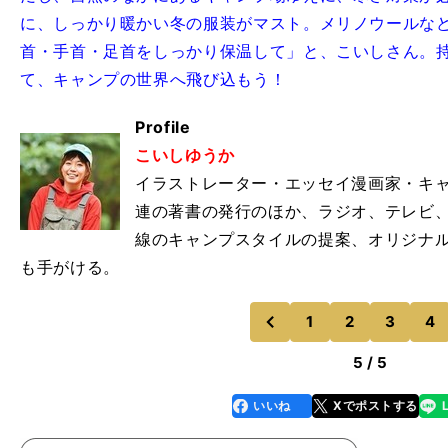
に、しっかり暖かい冬の服装がマスト。メリノウールな
首・手首・足首をしっかり保温して」と、こいしさん。
て、キャンプの世界へ飛び込もう！
Profile
こいしゆうか
イラストレーター・エッセイ漫画家・キ
連の著書の発行のほか、ラジオ、テレビ
線のキャンプスタイルの提案、オリジナル
も手がける。
1
2
3
4
のページへ
前
5 / 5
いいね
Xでポストする
line
faceboo
x
k