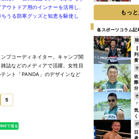
糧
どアウトドア用のインナーを活用し、
は
もっと
持ちうる防寒グッズと知恵を駆使し
各スポーツコラム記
陸
【
列
ャンプコーディネイター。キャンプ関
黄
、雑誌などのメディアで活躍。女性目
し
そ
期
テント「PANDA」のデザインなど
佐
き
際
く
分
代
そ
5
与
「
も
気
く
浴
ボ
LINEで送る
太
日
ァ
者