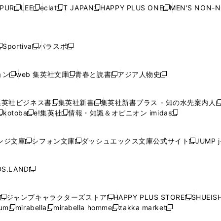
ウ
ウ
ウ
ウ
ウ
ウ
ウ
ウ
ウ
PUR
LEE
eclat
T JAPAN
HAPPY PLUS ONE
MEN'S NON-
く
く
く
く
新
新
新
新
新
ィ
ィ
ィ
ィ
で
で
で
で
で
し
し
し
し
し
ン
ン
ン
ン
開
開
開
開
開
い
い
い
い
い
ド
ド
ド
ド
く
く
く
く
く
ウ
ウ
ウ
ウ
ウ
ウ
ウ
ウ
ウ
Sportiva
パラスポ
新
新
ィ
ィ
ィ
ィ
ィ
で
で
で
で
し
し
し
ン
ン
ン
ン
ン
開
開
開
開
い
い
い
ド
ド
ド
ド
ド
ョン
web 集英社文庫
青春と読書
アジア人物史
く
く
く
く
新
新
新
新
ウ
ウ
ウ
ウ
ウ
ウ
ウ
ウ
し
し
し
し
ィ
ィ
ィ
で
で
で
で
で
い
い
い
い
ン
ン
ン
集英社ビジネス書
集英社新書
集英社新書プラス - 知の水先案内人
開
開
開
開
開
新
新
新
ウ
ウ
ウ
ウ
ド
ド
ド
kotoba
e!集英社
情報・知識＆オピニオン imidas
く
く
く
く
く
新
し
新
し
新
ィ
ィ
ィ
ィ
ウ
ウ
ウ
し
し
い
し
い
し
ン
ン
ン
ン
で
で
で
い
い
ウ
い
ウ
い
ド
ド
ド
ド
ンジ文庫
シフォン文庫
ダッシュエックス文庫公式サイト
JUMP 
開
開
開
新
新
新
ウ
ウ
ィ
ウ
ィ
ウ
ウ
ウ
ウ
ウ
く
く
く
し
し
し
ィ
ィ
ン
ィ
ン
ィ
で
で
で
で
い
い
い
ン
ン
ド
ン
ド
ン
S.LAND
開
開
開
開
新
ウ
ウ
ウ
ド
ド
ウ
ド
ウ
ド
く
く
く
く
し
ィ
ィ
ィ
ウ
ウ
で
ウ
で
ウ
い
ン
ン
ン
ジャンプキャラクターズストア
HAPPY PLUS STORE
SHUEIS
で
で
開
で
開
で
新
新
新
ウ
ド
ド
ド
ium
mirabella
mirabella homme
zakka market
開
開
く
開
く
開
し
新
新
新
し
新
し
ィ
ウ
ウ
ウ
く
く
く
く
い
し
し
い
し
し
い