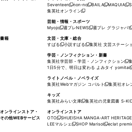
ウ
い
ウ
ウ
ウ
ド
ウ
ド
Seventeen
non-no
BAILA
MAQUIA
S
く
く
新
新
新
新
ィ
ウ
ィ
ィ
で
ウ
で
ウ
集英社オンライン
し
新
し
し
し
ン
ィ
ン
ン
開
で
開
で
い
し
い
い
い
ド
ン
ド
ド
芸能・情報・スポーツ
く
開
く
開
ウ
い
ウ
ウ
ウ
ウ
ド
ウ
ウ
Myojo
週プレNEWS
週プレ グラジャパ!
く
く
新
新
新
ィ
ウ
ィ
ィ
ィ
で
ウ
で
で
し
し
ン
ィ
ン
ン
ン
書籍
文芸・文庫・総合
開
で
開
開
い
い
ド
ン
ド
ド
ド
すばる
小説すばる
集英社 文芸ステーシ
く
開
く
く
新
新
ウ
ウ
ウ
ド
ウ
ウ
ウ
く
し
し
ィ
ィ
学芸・ノンフィクション・新書
で
ウ
で
で
で
い
い
ン
ン
集英社学芸部 - 学芸・ノンフィクション
開
で
開
開
開
新
ウ
ウ
ド
ド
1日5分で、明日は変わる よみタイ yomitai
く
開
く
く
く
し
新
ィ
ィ
ウ
ウ
く
い
ン
ン
ライトノベル・ノベライズ
で
で
ウ
ド
ド
集英社Webマガジン コバルト
集英社オレ
開
開
新
ィ
ウ
ウ
く
く
し
ン
キッズ
で
で
い
ド
集英社みらい文庫
集英社の児童図書 S-KID
開
開
新
ウ
ウ
く
く
し
ィ
オンラインストア・
オンラインストア
で
い
ン
その他WEBサービス
OTO
SHUEISHA MANGA-ART HERITAGE
開
新
ウ
ド
LEEマルシェ
SHOP Marisol
eclat prem
く
し
新
新
ィ
ウ
い
し
し