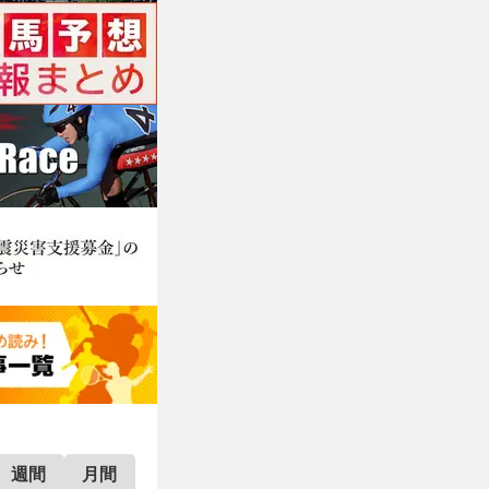
週間
月間