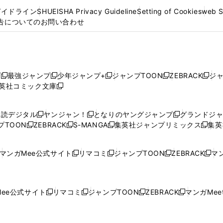
ガイドライン
SHUEISHA Privacy Guideline
Setting of Cookies
web 
告についてのお問い合わせ
プ
最強ジャンプ
少年ジャンプ+
ジャンプTOON
ZEBRACK
ジ
新
新
新
新
新
英社コミック文庫
し
新
し
し
し
し
い
い
し
い
い
い
ウ
ウ
い
ウ
ウ
ウ
購読デジタル
ヤンジャン！
となりのヤングジャンプ
グランドジ
新
新
新
ィ
ィ
ウ
ィ
ィ
ィ
プTOON
ZEBRACK
S-MANGA
集英社ジャンプリミックス
集英
新
し
新
し
新
し
新
ン
ン
ィ
ン
ン
ン
し
い
し
い
し
い
し
ド
ド
ン
ド
ド
ド
い
ウ
い
ウ
い
ウ
い
ウ
ウ
ド
ウ
ウ
ウ
マンガMee公式サイト
リマコミ
ジャンプTOON
ZEBRACK
マン
新
新
新
新
ウ
ィ
ウ
ィ
ウ
ィ
ウ
で
で
ウ
で
で
で
し
し
し
し
し
ィ
ン
ィ
ン
ィ
ン
ィ
開
開
で
開
開
開
い
い
い
い
い
ン
ド
ン
ド
ン
ド
ン
く
く
開
く
く
く
ウ
ウ
ウ
ウ
ウ
ド
ウ
ド
ウ
ド
ウ
ド
ee公式サイト
リマコミ
ジャンプTOON
ZEBRACK
マンガMeet
く
新
新
新
新
ィ
ィ
ィ
ィ
ィ
ウ
で
ウ
で
ウ
で
ウ
し
し
し
し
ン
ン
ン
ン
ン
で
開
で
開
で
開
で
い
い
い
い
ド
ド
ド
ド
ド
開
く
開
く
開
く
開