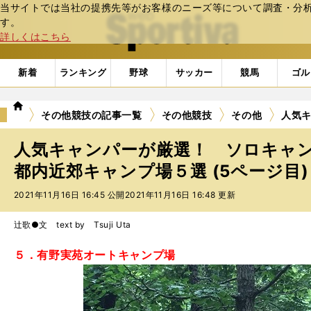
当サイトでは当社の提携先等がお客様のニーズ等について調査・分析し
web Sportiva (webスポルティーバ)
す。
詳しくはこちら
新着
ランキング
野球
サッカー
競馬
ゴル
we
その他競技の記事一覧
その他競技
その他
人気
b
ス
人気キャンパーが厳選！ ソロキャ
ポ
ル
都内近郊キャンプ場５選 (5ページ目)
テ
2021年11月16日 16:45 公開
2021年11月16日 16:48 更新
ィ
ー
バ
辻歌●文 text by Tsuji Uta
５．有野実苑オートキャンプ場