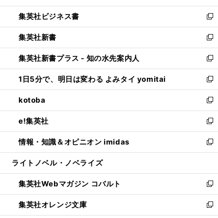
開
ウ
ン
し
集英社ビジネス書
く
で
ド
い
新
開
ウ
ウ
し
集英社新書
く
で
ィ
い
新
開
ン
ウ
し
集英社新書プラス - 知の水先案内人
く
ド
ィ
い
新
ウ
ン
ウ
し
1日5分で、明日は変わる よみタイ yomitai
で
ド
ィ
い
新
開
ウ
ン
ウ
し
kotoba
く
で
ド
ィ
い
新
開
ウ
ン
ウ
し
e!集英社
く
で
ド
ィ
い
新
開
ウ
ン
ウ
し
情報・知識＆オピニオン imidas
く
で
ド
ィ
い
新
開
ウ
ン
ウ
し
ライトノベル・ノベライズ
く
で
ド
ィ
い
開
ウ
ン
ウ
集英社Webマガジン コバルト
く
で
ド
ィ
新
開
ウ
ン
し
集英社オレンジ文庫
く
で
ド
い
新
開
ウ
ウ
し