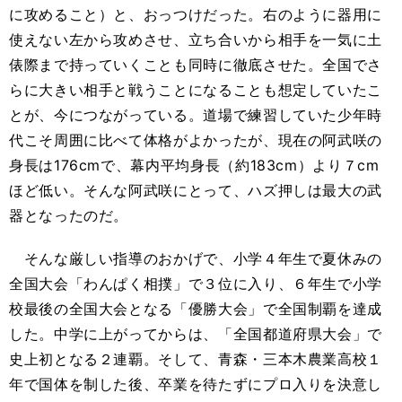
に攻めること）と、おっつけだった。右のように器用に
使えない左から攻めさせ、立ち合いから相手を一気に土
俵際まで持っていくことも同時に徹底させた。全国でさ
らに大きい相手と戦うことになることも想定していたこ
とが、今につながっている。道場で練習していた少年時
代こそ周囲に比べて体格がよかったが、現在の阿武咲の
身長は176cmで、幕内平均身長（約183cm）より７cm
ほど低い。そんな阿武咲にとって、ハズ押しは最大の武
器となったのだ。
そんな厳しい指導のおかげで、小学４年生で夏休みの
全国大会「わんぱく相撲」で３位に入り、６年生で小学
校最後の全国大会となる「優勝大会」で全国制覇を達成
した。中学に上がってからは、「全国都道府県大会」で
史上初となる２連覇。そして、青森・三本木農業高校１
年で国体を制した後、卒業を待たずにプロ入りを決意し