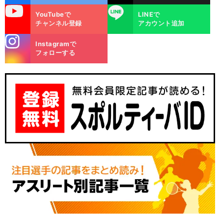
uTube
LINE
YouTubeで
LINEで
チャンネル登録
アカウント追加
stagra
Instagramで
m
フォローする