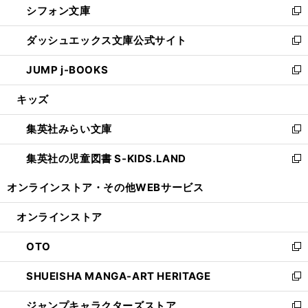
シフォン文庫
く
で
ィ
い
新
開
ン
ウ
し
ダッシュエックス文庫公式サイト
く
ド
ィ
い
新
ウ
ン
ウ
し
JUMP j-BOOKS
で
ド
ィ
い
新
開
ウ
ン
ウ
し
キッズ
く
で
ド
ィ
い
開
ウ
ン
ウ
集英社みらい文庫
く
で
ド
ィ
新
開
ウ
ン
し
集英社の児童図書 S-KIDS.LAND
く
で
ド
い
新
開
ウ
ウ
し
オンラインストア・
その他WEBサービス
く
で
ィ
い
開
ン
ウ
オンラインストア
く
ド
ィ
ウ
ン
OTO
で
ド
新
開
ウ
し
SHUEISHA MANGA-ART HERITAGE
く
で
い
新
開
ウ
し
ジャンプキャラクターズストア
く
ィ
い