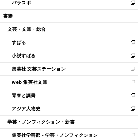
パラスポ
で
ド
ィ
い
新
開
ウ
ン
ウ
し
書籍
く
で
ド
ィ
い
開
ウ
ン
ウ
文芸・文庫・総合
く
で
ド
ィ
開
ウ
ン
すばる
く
で
ド
新
開
ウ
し
小説すばる
く
で
い
新
開
ウ
し
集英社 文芸ステーション
く
ィ
い
新
ン
ウ
し
web 集英社文庫
ド
ィ
い
新
ウ
ン
ウ
し
青春と読書
で
ド
ィ
い
新
開
ウ
ン
ウ
し
アジア人物史
く
で
ド
ィ
い
新
開
ウ
ン
ウ
し
学芸・ノンフィクション・新書
く
で
ド
ィ
い
開
ウ
ン
ウ
集英社学芸部 - 学芸・ノンフィクション
く
で
ド
ィ
新