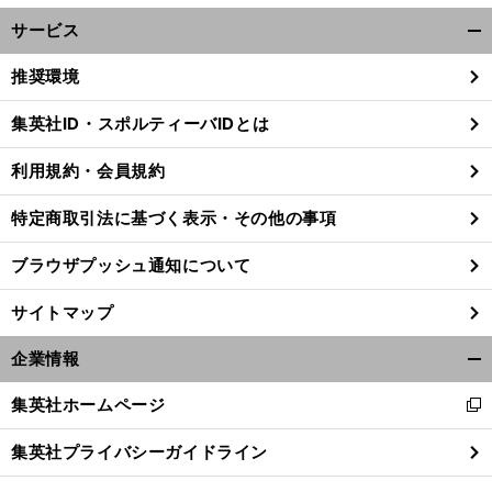
サービス
開
く/
推奨環境
閉
じ
集英社ID・スポルティーバIDとは
る
利用規約・会員規約
特定商取引法に基づく表示・その他の事項
ブラウザプッシュ通知について
サイトマップ
企業情報
開
く/
集英社ホームページ
新
前
閉
へ
し
じ
集英社プライバシーガイドライン
い
る
ウ