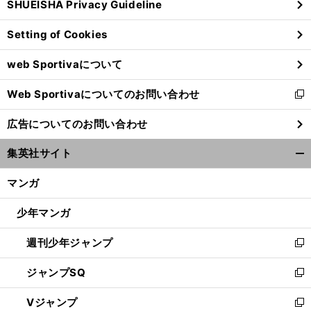
SHUEISHA Privacy Guideline
ィ
ン
Setting of Cookies
ド
ウ
web Sportivaについて
で
開
Web Sportivaについてのお問い合わせ
く
新
し
広告についてのお問い合わせ
い
ウ
集英社サイト
ィ
開
ン
く/
マンガ
ド
閉
ウ
じ
少年マンガ
で
る
開
週刊少年ジャンプ
く
新
し
ジャンプSQ
い
新
ウ
し
Vジャンプ
ィ
い
新