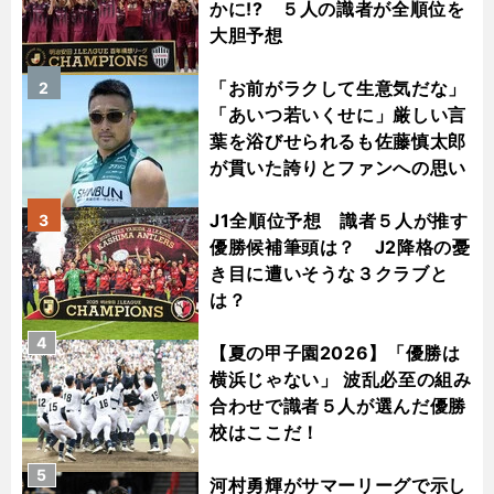
かに!? ５人の識者が全順位を
大胆予想
「お前がラクして生意気だな」
2
「あいつ若いくせに」厳しい言
葉を浴びせられるも佐藤慎太郎
が貫いた誇りとファンへの思い
J1全順位予想 識者５人が推す
3
優勝候補筆頭は？ J2降格の憂
き目に遭いそうな３クラブと
は？
4
【夏の甲子園2026】「優勝は
横浜じゃない」 波乱必至の組み
合わせで識者５人が選んだ優勝
校はここだ！
5
河村勇輝がサマーリーグで示し