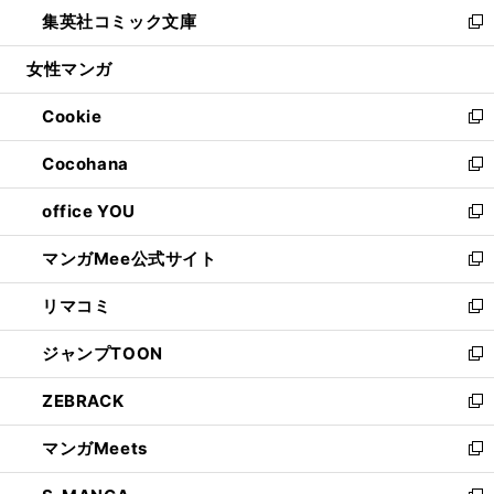
ウ
し
集英社コミック文庫
く
で
ド
ィ
い
新
開
ウ
ン
ウ
し
女性マンガ
く
で
ド
ィ
い
開
ウ
ン
ウ
Cookie
く
で
ド
ィ
新
開
ウ
ン
し
Cocohana
く
で
ド
い
新
開
ウ
ウ
し
office YOU
く
で
ィ
い
新
開
ン
ウ
し
マンガMee公式サイト
く
ド
ィ
い
新
ウ
ン
ウ
し
リマコミ
で
ド
ィ
い
新
開
ウ
ン
ウ
し
ジャンプTOON
く
で
ド
ィ
い
新
開
ウ
ン
ウ
し
ZEBRACK
く
で
ド
ィ
い
新
開
ウ
ン
ウ
し
マンガMeets
く
で
ド
ィ
い
新
開
ウ
ン
ウ
し