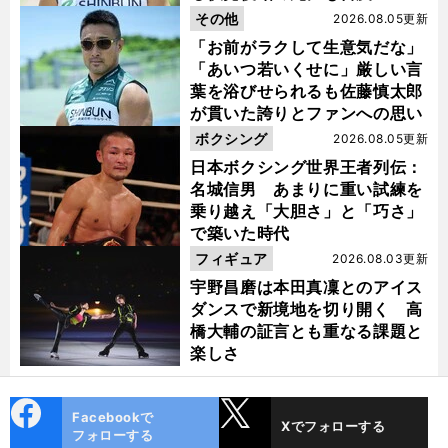
その他
2026.08.05更新
「お前がラクして生意気だな」
「あいつ若いくせに」厳しい言
葉を浴びせられるも佐藤慎太郎
が貫いた誇りとファンへの思い
ボクシング
2026.08.05更新
日本ボクシング世界王者列伝：
名城信男 あまりに重い試練を
乗り越え「大胆さ」と「巧さ」
で築いた時代
フィギュア
2026.08.03更新
宇野昌磨は本田真凜とのアイス
ダンスで新境地を切り開く 高
橋大輔の証言とも重なる課題と
楽しさ
cebo
X
Facebookで
Xでフォローする
ok
フォローする