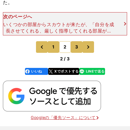
た。
次のページへ
いくつかの部屋からスカウトが来たが、「自分を成
長させてくれる、厳しく指導してくれる部屋がい
い」と、元関脇・益荒雄（ますらお）の阿武松（お
うのまつ）親方が師匠を務め、猛稽古で知られる阿
次
1
2
3
のページへ
のページへ
武松部屋の門を叩い
前
2 / 3
いいね
Xでポストする
LINEで送る
line
faceboo
x
k
Googleの「優先ソース」について