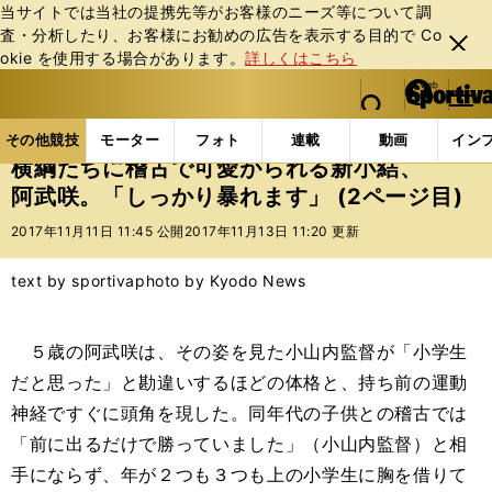
当サイトでは当社の提携先等がお客様のニーズ等について調
査・分析したり、お客様にお勧めの広告を表⽰する⽬的で Co
閉じ
okie を使⽤する場合があります。
詳しくはこちら
る
マイペ
web Sportiva (webスポルティーバ)
検索
メニュ
we
ー
その他競技の記事一覧
その他競技
大相撲
横綱
b
ジ
その他競技
モーター
フォト
連載
動画
イン
ス
横綱たちに稽古で可愛がられる新小結、
ポ
阿武咲。「しっかり暴れます」 (2ページ目)
ル
テ
2017年11月11日 11:45 公開
2017年11月13日 11:20 更新
ィ
ー
text by sportiva
photo by Kyodo News
バ
５歳の阿武咲は、その姿を見た小山内監督が「小学生
だと思った」と勘違いするほどの体格と、持ち前の運動
神経ですぐに頭角を現した。同年代の子供との稽古では
「前に出るだけで勝っていました」（小山内監督）と相
手にならず、年が２つも３つも上の小学生に胸を借りて