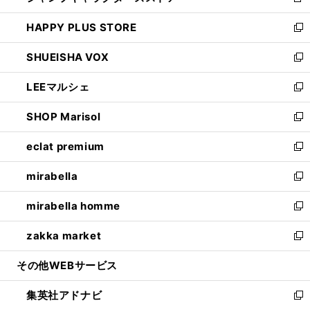
新
ン
ウ
し
HAPPY PLUS STORE
ド
ィ
い
新
ウ
ン
ウ
し
SHUEISHA VOX
で
ド
ィ
い
新
開
ウ
ン
ウ
し
LEEマルシェ
く
で
ド
ィ
い
新
開
ウ
ン
ウ
し
SHOP Marisol
く
で
ド
ィ
い
新
開
ウ
ン
ウ
し
eclat premium
く
で
ド
ィ
い
新
開
ウ
ン
ウ
し
mirabella
く
で
ド
ィ
い
新
開
ウ
ン
ウ
し
mirabella homme
く
で
ド
ィ
い
新
開
ウ
ン
ウ
し
zakka market
く
で
ド
ィ
い
新
開
ウ
ン
ウ
し
その他WEBサービス
く
で
ド
ィ
い
開
ウ
ン
ウ
集英社アドナビ
く
で
ド
ィ
新
開