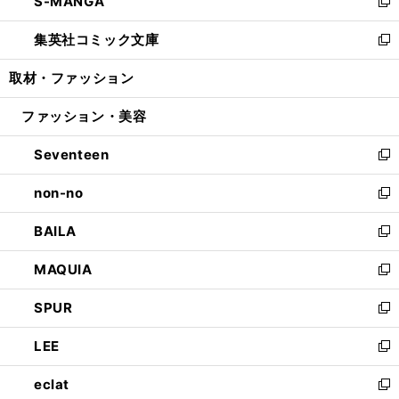
S-MANGA
く
で
ド
ィ
い
新
開
ウ
ン
ウ
し
集英社コミック文庫
く
で
ド
ィ
い
新
開
ウ
ン
ウ
し
取材・ファッション
く
で
ド
ィ
い
開
ウ
ン
ウ
ファッション・美容
く
で
ド
ィ
開
ウ
ン
Seventeen
く
で
ド
新
開
ウ
し
non-no
く
で
い
新
開
ウ
し
BAILA
く
ィ
い
新
ン
ウ
し
MAQUIA
ド
ィ
い
新
ウ
ン
ウ
し
SPUR
で
ド
ィ
い
新
開
ウ
ン
ウ
し
LEE
く
で
ド
ィ
い
新
開
ウ
ン
ウ
し
eclat
く
で
ド
ィ
い
新