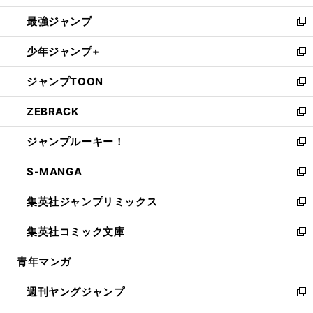
ン
ウ
し
最強ジャンプ
ド
ィ
い
新
ウ
ン
ウ
し
少年ジャンプ+
で
ド
ィ
い
新
開
ウ
ン
ウ
し
ジャンプTOON
く
で
ド
ィ
い
新
開
ウ
ン
ウ
し
ZEBRACK
く
で
ド
ィ
い
新
開
ウ
ン
ウ
し
ジャンプルーキー！
く
で
ド
ィ
い
新
開
ウ
ン
ウ
し
S-MANGA
く
で
ド
ィ
い
新
開
ウ
ン
ウ
し
集英社ジャンプリミックス
く
で
ド
ィ
い
新
開
ウ
ン
ウ
し
集英社コミック文庫
く
で
ド
ィ
い
新
開
ウ
ン
ウ
し
青年マンガ
く
で
ド
ィ
い
開
ウ
ン
ウ
週刊ヤングジャンプ
く
で
ド
ィ
新
開
ウ
ン
し