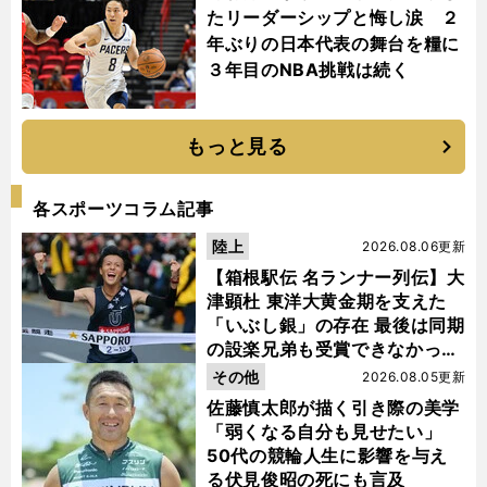
たリーダーシップと悔し涙 ２
年ぶりの日本代表の舞台を糧に
３年目のNBA挑戦は続く
もっと見る
各スポーツコラム記事
陸上
2026.08.06更新
【箱根駅伝 名ランナー列伝】大
津顕杜 東洋大黄金期を支えた
「いぶし銀」の存在 最後は同期
の設楽兄弟も受賞できなかった
金栗杯に輝く
その他
2026.08.05更新
佐藤慎太郎が描く引き際の美学
「弱くなる自分も見せたい」
50代の競輪人生に影響を与え
る伏見俊昭の死にも言及