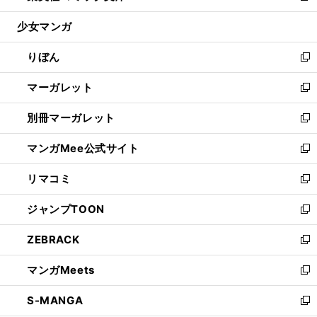
開
ウ
ン
ウ
し
少女マンガ
く
で
ド
ィ
い
開
ウ
ン
ウ
りぼん
く
で
ド
ィ
新
開
ウ
ン
し
マーガレット
く
で
ド
い
新
開
ウ
ウ
し
別冊マーガレット
く
で
ィ
い
新
開
ン
ウ
し
マンガMee公式サイト
く
ド
ィ
い
新
ウ
ン
ウ
し
リマコミ
で
ド
ィ
い
新
開
ウ
ン
ウ
し
ジャンプTOON
く
で
ド
ィ
い
新
開
ウ
ン
ウ
し
ZEBRACK
く
で
ド
ィ
い
新
開
ウ
ン
ウ
し
マンガMeets
く
で
ド
ィ
い
新
開
ウ
ン
ウ
し
S-MANGA
く
で
ド
ィ
い
新
開
ウ
ン