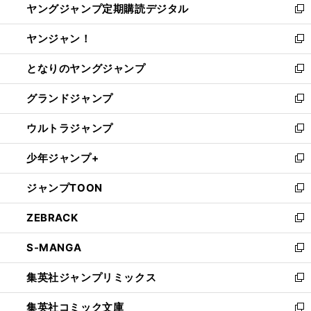
ヤングジャンプ定期購読デジタル
く
で
ド
い
新
開
ウ
ウ
し
ヤンジャン！
く
で
ィ
い
新
開
ン
ウ
し
となりのヤングジャンプ
く
ド
ィ
い
新
ウ
ン
ウ
し
グランドジャンプ
で
ド
ィ
い
新
開
ウ
ン
ウ
し
ウルトラジャンプ
く
で
ド
ィ
い
新
開
ウ
ン
ウ
し
少年ジャンプ+
く
で
ド
ィ
い
新
開
ウ
ン
ウ
し
ジャンプTOON
く
で
ド
ィ
い
新
開
ウ
ン
ウ
し
ZEBRACK
く
で
ド
ィ
い
新
開
ウ
ン
ウ
し
S-MANGA
く
で
ド
ィ
い
新
開
ウ
ン
ウ
し
集英社ジャンプリミックス
く
で
ド
ィ
い
新
開
ウ
ン
ウ
し
集英社コミック文庫
く
で
ド
ィ
い
新