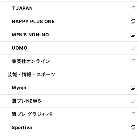
開
ウ
ン
ウ
し
T JAPAN
く
で
ド
ィ
い
新
開
ウ
ン
ウ
し
HAPPY PLUS ONE
く
で
ド
ィ
い
新
開
ウ
ン
ウ
し
MEN'S NON-NO
く
で
ド
ィ
い
新
開
ウ
ン
ウ
し
UOMO
く
で
ド
ィ
い
新
開
ウ
ン
ウ
し
集英社オンライン
く
で
ド
ィ
い
新
開
ウ
ン
ウ
し
芸能・情報・スポーツ
く
で
ド
ィ
い
開
ウ
ン
ウ
Myojo
く
で
ド
ィ
新
開
ウ
ン
し
週プレNEWS
く
で
ド
い
新
開
ウ
ウ
し
週プレ グラジャパ!
く
で
ィ
い
新
開
ン
ウ
し
Sportiva
く
ド
ィ
い
新
ウ
ン
ウ
し