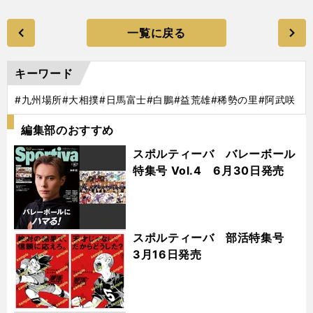
一覧に戻る
キーワード
#九州場所
#大相撲
#日馬富士
#白鵬
#益荒雄
#稀勢の里
#阿武咲
編集部のおすすめ
スポルティーバ バレーボール
特集号 Vol.4 6月30日発売
スポルティーバ 部活特集号
3月16日発売