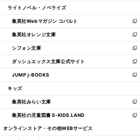
開
ウ
ン
ウ
し
ライトノベル・ノベライズ
く
で
ド
ィ
い
開
ウ
ン
ウ
集英社Webマガジン コバルト
く
で
ド
ィ
新
開
ウ
ン
し
集英社オレンジ文庫
く
で
ド
い
新
開
ウ
ウ
し
シフォン文庫
く
で
ィ
い
新
開
ン
ウ
し
ダッシュエックス文庫公式サイト
く
ド
ィ
い
新
ウ
ン
ウ
し
JUMP j-BOOKS
で
ド
ィ
い
新
開
ウ
ン
ウ
し
キッズ
く
で
ド
ィ
い
開
ウ
ン
ウ
集英社みらい文庫
く
で
ド
ィ
新
開
ウ
ン
し
集英社の児童図書 S-KIDS.LAND
く
で
ド
い
新
開
ウ
ウ
し
オンラインストア・
その他WEBサービス
く
で
ィ
い
開
ン
ウ