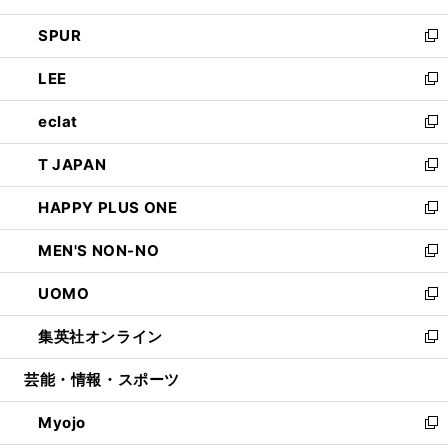
ウ
ン
ウ
し
SPUR
で
ド
ィ
い
新
開
ウ
ン
ウ
し
LEE
く
で
ド
ィ
い
新
開
ウ
ン
ウ
し
eclat
く
で
ド
ィ
い
新
開
ウ
ン
ウ
し
T JAPAN
く
で
ド
ィ
い
新
開
ウ
ン
ウ
し
HAPPY PLUS ONE
く
で
ド
ィ
い
新
開
ウ
ン
ウ
し
MEN'S NON-NO
く
で
ド
ィ
い
新
開
ウ
ン
ウ
し
UOMO
く
で
ド
ィ
い
新
開
ウ
ン
ウ
し
集英社オンライン
く
で
ド
ィ
い
新
開
ウ
ン
ウ
し
芸能・情報・スポーツ
く
で
ド
ィ
い
開
ウ
ン
ウ
Myojo
く
で
ド
ィ
新
開
ウ
ン
し