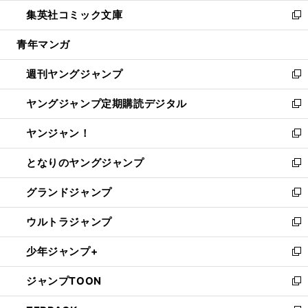
ウ
ン
ウ
し
集英社コミック文庫
く
で
ド
ィ
い
新
開
ウ
ン
ウ
し
青年マンガ
く
で
ド
ィ
い
開
ウ
ン
ウ
週刊ヤングジャンプ
く
で
ド
ィ
新
開
ウ
ン
し
ヤングジャンプ定期購読デジタル
く
で
ド
い
新
開
ウ
ウ
し
ヤンジャン！
く
で
ィ
い
新
開
ン
ウ
し
となりのヤングジャンプ
く
ド
ィ
い
新
ウ
ン
ウ
し
グランドジャンプ
で
ド
ィ
い
新
開
ウ
ン
ウ
し
ウルトラジャンプ
く
で
ド
ィ
い
新
開
ウ
ン
ウ
し
少年ジャンプ+
く
で
ド
ィ
い
新
開
ウ
ン
ウ
し
ジャンプTOON
く
で
ド
ィ
い
新
開
ウ
ン
ウ
し