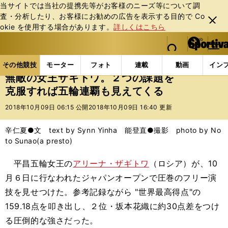
当サイトでは当社の提携先等がお客様のニーズ等について調
査・分析したり、お客様にお勧めの広告を表⽰する⽬的で Co
閉じ
okie を使⽤する場合があります。
詳しくはこちら
る
マイペ
web Sportiva (webスポルティーバ)
検索
メニュ
we
ー
その他競技の記事一覧
フィギュア
無敵の女王ザギ
b
ジ
その他競技
モーター
フォト
連載
動画
イン
ス
無敵の女王ザギトワ。２つの課題を
ポ
克服すれば五輪連覇も見えてくる
ル
テ
2018年10月09日 06:15 公開
2018年10月09日 16:40 更新
ィ
ー
辛仁夏●文 text by Synn Yinha 能登直●撮影 photo by No
バ
to Sunao(a presto)
平昌五輪女王の
アリーナ・ザギトワ
（ロシア）が、10
月６日に行なわれたジャパンオープンで圧巻のフリー演
技を見せつけた。参考記録ながら "世界最高得点"の
159.18点を叩き出し、２位・坂本花織に約30点差をつけ
る圧倒的な強さだった。