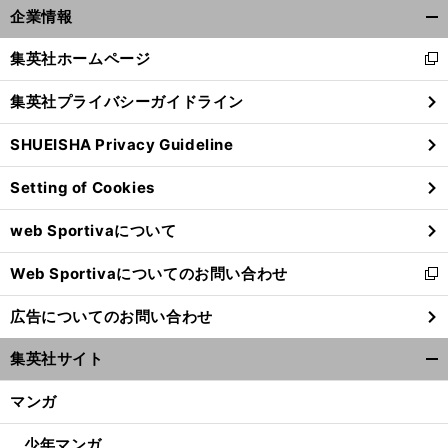
、
ザ
」
前
企業情報
へ
30
開
く/
集英社ホームページ
新
閉
し
じ
集英社プライバシーガイドライン
い
る
ウ
SHUEISHA Privacy Guideline
ィ
ン
Setting of Cookies
ド
ウ
web Sportivaについて
で
開
Web Sportivaについてのお問い合わせ
く
新
し
広告についてのお問い合わせ
い
ウ
集英社サイト
ィ
開
ン
く/
マンガ
ド
閉
ウ
じ
少年マンガ
で