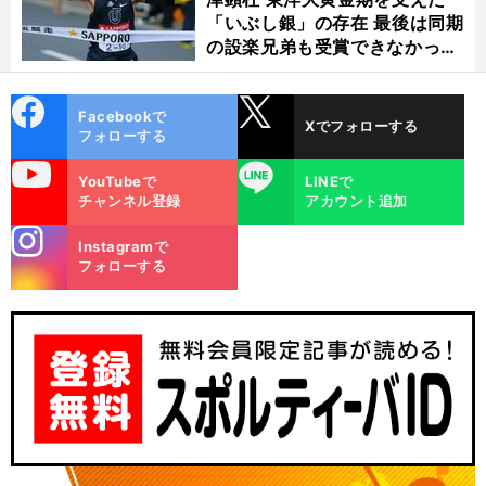
「いぶし銀」の存在 最後は同期
の設楽兄弟も受賞できなかった
金栗杯に輝く
cebo
X
Facebookで
Xでフォローする
ok
フォローする
uTube
LINE
YouTubeで
LINEで
チャンネル登録
アカウント追加
stagra
Instagramで
m
フォローする