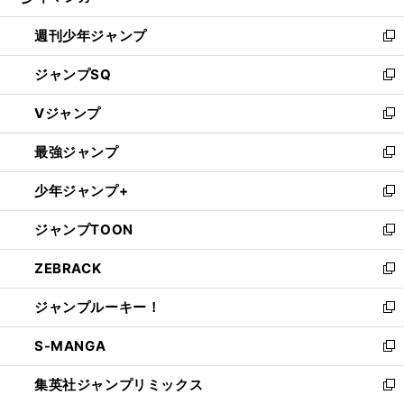
る
開
週刊少年ジャンプ
く
新
し
ジャンプSQ
い
新
ウ
し
Vジャンプ
ィ
い
新
ン
ウ
し
最強ジャンプ
ド
ィ
い
新
ウ
ン
ウ
し
少年ジャンプ+
で
ド
ィ
い
新
開
ウ
ン
ウ
し
ジャンプTOON
く
で
ド
ィ
い
新
開
ウ
ン
ウ
し
ZEBRACK
く
で
ド
ィ
い
新
開
ウ
ン
ウ
し
ジャンプルーキー！
く
で
ド
ィ
い
新
開
ウ
ン
ウ
し
S-MANGA
く
で
ド
ィ
い
新
開
ウ
ン
ウ
し
集英社ジャンプリミックス
く
で
ド
ィ
い
新
開