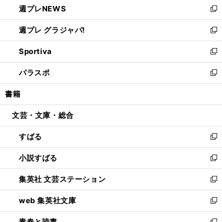
週プレNEWS
く
で
ド
い
新
開
ウ
ウ
し
週プレ グラジャパ!
く
で
ィ
い
新
開
ン
ウ
し
Sportiva
く
ド
ィ
い
新
ウ
ン
ウ
し
パラスポ
で
ド
ィ
い
新
開
ウ
ン
ウ
し
書籍
く
で
ド
ィ
い
開
ウ
ン
ウ
文芸・文庫・総合
く
で
ド
ィ
開
ウ
ン
すばる
く
で
ド
新
開
ウ
し
小説すばる
く
で
い
新
開
ウ
し
集英社 文芸ステーション
く
ィ
い
新
ン
ウ
し
web 集英社文庫
ド
ィ
い
新
ウ
ン
ウ
し
青春と読書
で