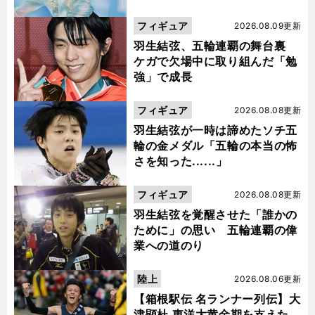
フィギュア
2026.08.09更新
羽生結弦、五輪連覇の舞台裏
ケガで欠場中に取り組んだ「勉
強」で成長
フィギュア
2026.08.08更新
羽生結弦が一時は諦めたソチ五
輪の金メダル「五輪の本当の怖
さを知った......」
フィギュア
2026.08.08更新
羽生結弦を覚醒させた「誰かの
ために」の思い 五輪連覇の偉
業への道のり
陸上
2026.08.06更新
【箱根駅伝 名ランナー列伝】大
津顕杜 東洋大黄金期を支えた