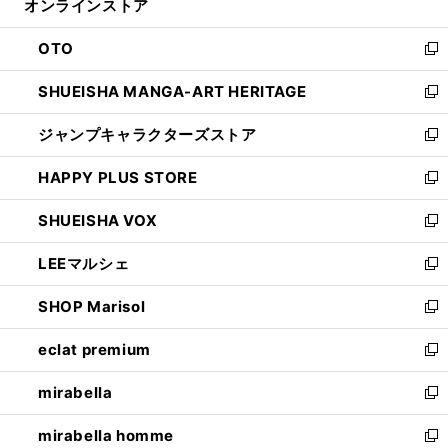
オンラインストア
く
ド
ィ
ウ
ン
OTO
で
ド
新
開
ウ
し
SHUEISHA MANGA-ART HERITAGE
く
で
い
新
開
ウ
し
ジャンプキャラクターズストア
く
ィ
い
新
ン
ウ
し
HAPPY PLUS STORE
ド
ィ
い
新
ウ
ン
ウ
し
SHUEISHA VOX
で
ド
ィ
い
新
開
ウ
ン
ウ
し
LEEマルシェ
く
で
ド
ィ
い
新
開
ウ
ン
ウ
し
SHOP Marisol
く
で
ド
ィ
い
新
開
ウ
ン
ウ
し
eclat premium
く
で
ド
ィ
い
新
開
ウ
ン
ウ
し
mirabella
く
で
ド
ィ
い
新
開
ウ
ン
ウ
し
mirabella homme
く
で
ド
ィ
い
新