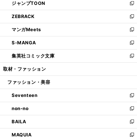
ジャンプTOON
く
で
ド
ィ
い
新
開
ウ
ン
ウ
し
ZEBRACK
く
で
ド
ィ
い
新
開
ウ
ン
ウ
し
マンガMeets
く
で
ド
ィ
い
新
開
ウ
ン
ウ
し
S-MANGA
く
で
ド
ィ
い
新
開
ウ
ン
ウ
し
集英社コミック文庫
く
で
ド
ィ
い
新
開
ウ
ン
ウ
し
取材・ファッション
く
で
ド
ィ
い
開
ウ
ン
ウ
ファッション・美容
く
で
ド
ィ
開
ウ
ン
Seventeen
く
で
ド
新
開
ウ
し
non-no
く
で
い
新
開
ウ
し
BAILA
く
ィ
い
新
ン
ウ
し
MAQUIA
ド
ィ
い
新