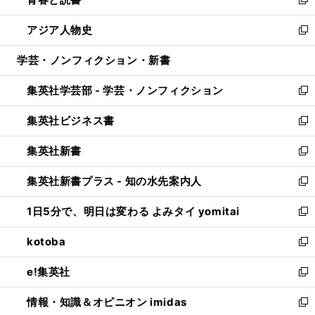
ド
ィ
い
新
開
ウ
ン
ウ
し
アジア人物史
く
で
ド
ィ
い
新
開
ウ
ン
ウ
し
学芸・ノンフィクション・新書
く
で
ド
ィ
い
開
ウ
ン
ウ
集英社学芸部 - 学芸・ノンフィクション
く
で
ド
ィ
新
開
ウ
ン
し
集英社ビジネス書
く
で
ド
い
新
開
ウ
ウ
し
集英社新書
く
で
ィ
い
新
開
ン
ウ
し
集英社新書プラス - 知の水先案内人
く
ド
ィ
い
新
ウ
ン
ウ
し
1日5分で、明日は変わる よみタイ yomitai
で
ド
ィ
い
新
開
ウ
ン
ウ
し
kotoba
く
で
ド
ィ
い
新
開
ウ
ン
ウ
し
e!集英社
く
で
ド
ィ
い
新
開
ウ
ン
ウ
し
情報・知識＆オピニオン imidas
く
で
ド
ィ
い
新