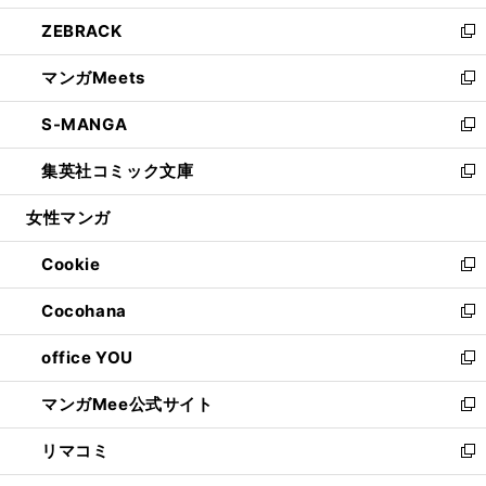
開
ウ
ン
ウ
し
ZEBRACK
く
で
ド
ィ
い
新
開
ウ
ン
ウ
し
マンガMeets
く
で
ド
ィ
い
新
開
ウ
ン
ウ
し
S-MANGA
く
で
ド
ィ
い
新
開
ウ
ン
ウ
し
集英社コミック文庫
く
で
ド
ィ
い
新
開
ウ
ン
ウ
し
女性マンガ
く
で
ド
ィ
い
開
ウ
ン
ウ
Cookie
く
で
ド
ィ
新
開
ウ
ン
し
Cocohana
く
で
ド
い
新
開
ウ
ウ
し
office YOU
く
で
ィ
い
新
開
ン
ウ
し
マンガMee公式サイト
く
ド
ィ
い
新
ウ
ン
ウ
し
リマコミ
で
ド
ィ
い
新
開
ウ
ン
ウ
し