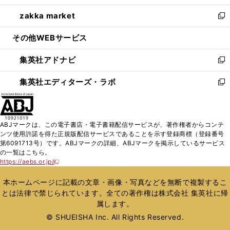
開
ウ
ン
ウ
し
zakka market
く
で
ド
ィ
い
新
開
ウ
ン
ウ
し
その他WEBサービス
く
で
ド
ィ
い
開
ウ
ン
ウ
集英社アドナビ
く
で
ド
ィ
新
開
ウ
ン
し
集英社エディターズ・ラボ
く
で
ド
い
新
開
ウ
ウ
し
く
で
ィ
い
開
ン
ウ
ABJマークは、この電子書店・電子書籍配信サービスが、著作権者からコンテ
く
ド
ィ
ンツ使用許諾を得た正規版配信サービスであることを示す登録商標（登録番号
ウ
ン
第6091713号）です。ABJマークの詳細、ABJマークを掲示しているサービス
で
ド
の一覧はこちら。
開
ウ
https://aebs.or.jp/
新
く
で
し
い
開
本ホームページに記載の文章・画像・写真などを無断で複製するこ
ウ
く
とは法律で禁じられています。全ての著作権は株式会社 集英社に帰
ィ
属します。
ン
ド
© SHUEISHA Inc. All Rights Reserved.
ウ
で