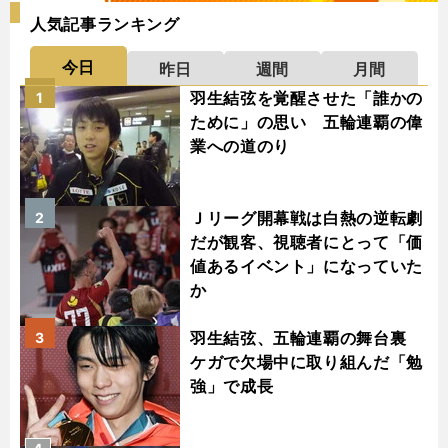
人気記事ランキング
今日
昨日
週間
月間
羽生結弦を覚醒させた「誰かの
1
ために」の思い 五輪連覇の偉
業への道のり
Ｊリーグ開幕戦は白熱の逆転劇
2
だが観客、視聴者にとって「価
値あるイベント」になっていた
か
羽生結弦、五輪連覇の舞台裏
3
ケガで欠場中に取り組んだ「勉
強」で成長