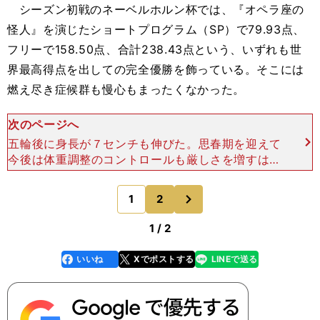
シーズン初戦のネーベルホルン杯では、『オペラ座の
怪人』を演じたショートプログラム（SP）で79.93点、
フリーで158.50点、合計238.43点という、いずれも世
界最高得点を出しての完全優勝を飾っている。そこには
燃え尽き症候群も慢心もまったくなかった。
次のページへ
五輪後に身長が７センチも伸びた。思春期を迎えて
今後は体重調整のコントロールも厳しさを増すはず
だ。彼女にとっては、今後もいまのようなスタイル
を保てるかどうかが、最重要課題になるに違いな
次
1
2
のページへ
い。記者会見で「試
1 / 2
いいね
Xでポストする
LINEで送る
line
faceboo
x
k