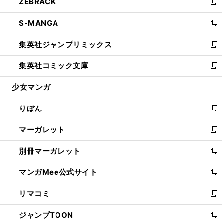
ZEBRACK
く
で
ド
ィ
い
新
開
ウ
ン
ウ
し
S-MANGA
く
で
ド
ィ
い
新
開
ウ
ン
ウ
し
集英社ジャンプリミックス
く
で
ド
ィ
い
新
開
ウ
ン
ウ
し
集英社コミック文庫
く
で
ド
ィ
い
新
開
ウ
ン
ウ
し
少女マンガ
く
で
ド
ィ
い
開
ウ
ン
ウ
りぼん
く
で
ド
ィ
新
開
ウ
ン
し
マーガレット
く
で
ド
い
新
開
ウ
ウ
し
別冊マーガレット
く
で
ィ
い
新
開
ン
ウ
し
マンガMee公式サイト
く
ド
ィ
い
新
ウ
ン
ウ
し
リマコミ
で
ド
ィ
い
新
開
ウ
ン
ウ
し
ジャンプTOON
く
で
ド
ィ
い
新