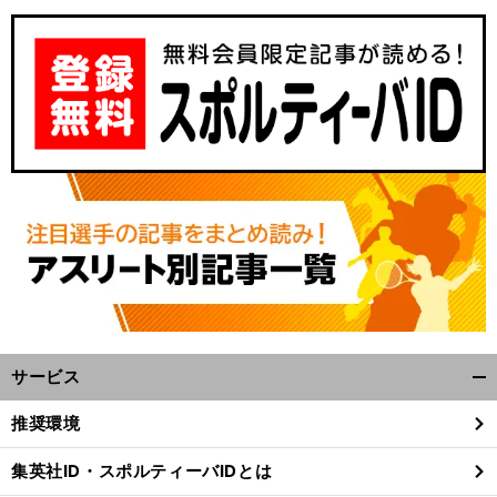
二
」
ビ
.
前
へ
サービス
開
く/
推奨環境
閉
じ
集英社ID・スポルティーバIDとは
る