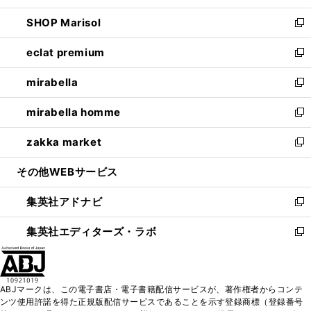
開
ウ
ン
ウ
し
SHOP Marisol
く
で
ド
ィ
い
新
開
ウ
ン
ウ
し
eclat premium
く
で
ド
ィ
い
新
開
ウ
ン
ウ
し
mirabella
く
で
ド
ィ
い
新
開
ウ
ン
ウ
し
mirabella homme
く
で
ド
ィ
い
新
開
ウ
ン
ウ
し
zakka market
く
で
ド
ィ
い
新
開
ウ
ン
ウ
し
その他WEBサービス
く
で
ド
ィ
い
開
ウ
ン
ウ
集英社アドナビ
く
で
ド
ィ
新
開
ウ
ン
し
集英社エディターズ・ラボ
く
で
ド
い
新
開
ウ
ウ
し
く
で
ィ
い
開
ン
ウ
ABJマークは、この電子書店・電子書籍配信サービスが、著作権者からコンテ
く
ド
ィ
ンツ使用許諾を得た正規版配信サービスであることを示す登録商標（登録番号
ウ
ン