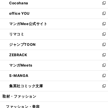
Cocohana
く
で
ド
い
新
開
ウ
ウ
し
office YOU
く
で
ィ
い
新
開
ン
ウ
し
マンガMee公式サイト
く
ド
ィ
い
新
ウ
ン
ウ
し
リマコミ
で
ド
ィ
い
新
開
ウ
ン
ウ
し
ジャンプTOON
く
で
ド
ィ
い
新
開
ウ
ン
ウ
し
ZEBRACK
く
で
ド
ィ
い
新
開
ウ
ン
ウ
し
マンガMeets
く
で
ド
ィ
い
新
開
ウ
ン
ウ
し
S-MANGA
く
で
ド
ィ
い
新
開
ウ
ン
ウ
し
集英社コミック文庫
く
で
ド
ィ
い
新
開
ウ
ン
ウ
し
取材・ファッション
く
で
ド
ィ
い
開
ウ
ン
ウ
ファッション・美容
く
で
ド
ィ