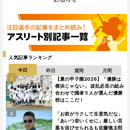
人気記事ランキング
今日
昨日
週間
月間
【夏の甲子園2026】「優勝は
1
横浜じゃない」 波乱必至の組み
合わせで識者５人が選んだ優勝
校はここだ！
「お前がラクして生意気だな」
2
「あいつ若いくせに」厳しい言
葉を浴びせられるも佐藤慎太郎