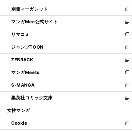
開
ウ
ウ
し
別冊マーガレット
く
で
ィ
い
新
開
ン
ウ
し
マンガMee公式サイト
く
ド
ィ
い
新
ウ
ン
ウ
し
リマコミ
で
ド
ィ
い
新
開
ウ
ン
ウ
し
ジャンプTOON
く
で
ド
ィ
い
新
開
ウ
ン
ウ
し
ZEBRACK
く
で
ド
ィ
い
新
開
ウ
ン
ウ
し
マンガMeets
く
で
ド
ィ
い
新
開
ウ
ン
ウ
し
S-MANGA
く
で
ド
ィ
い
新
開
ウ
ン
ウ
し
集英社コミック文庫
く
で
ド
ィ
い
新
開
ウ
ン
ウ
し
女性マンガ
く
で
ド
ィ
い
開
ウ
ン
ウ
Cookie
く
で
ド
ィ
新
開
ウ
ン
し