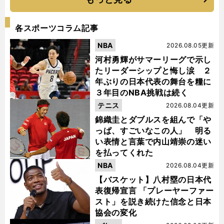
各スポーツコラム記事
NBA
2026.08.05更新
河村勇輝がサマーリーグで示し
たリーダーシップと悔し涙 ２
年ぶりの日本代表の舞台を糧に
３年目のNBA挑戦は続く
テニス
2026.08.04更新
錦織圭とダブルスを組んで「や
っぱ、すごいなこの人」 明る
い表情と言葉で内山靖崇の迷い
を払ってくれた
NBA
2026.08.04更新
【バスケット】八村塁の日本代
表復帰宣言 「プレーヤーファー
スト」を説き続けた信念と日本
協会の変化