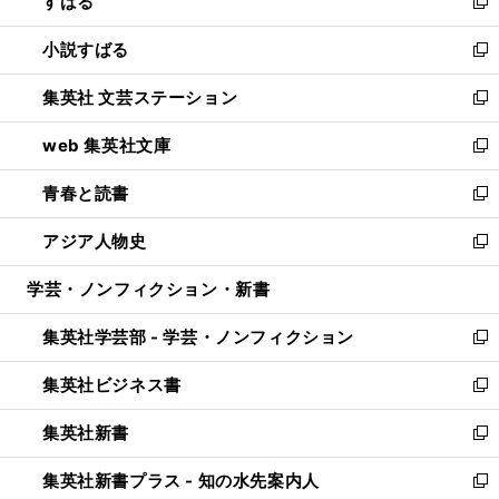
すばる
く
で
ド
新
開
ウ
し
小説すばる
く
で
い
新
開
ウ
し
集英社 文芸ステーション
く
ィ
い
新
ン
ウ
し
web 集英社文庫
ド
ィ
い
新
ウ
ン
ウ
し
青春と読書
で
ド
ィ
い
新
開
ウ
ン
ウ
し
アジア人物史
く
で
ド
ィ
い
新
開
ウ
ン
ウ
し
学芸・ノンフィクション・新書
く
で
ド
ィ
い
開
ウ
ン
ウ
集英社学芸部 - 学芸・ノンフィクション
く
で
ド
ィ
新
開
ウ
ン
し
集英社ビジネス書
く
で
ド
い
新
開
ウ
ウ
し
集英社新書
く
で
ィ
い
新
開
ン
ウ
し
集英社新書プラス - 知の水先案内人
く
ド
ィ
い
新