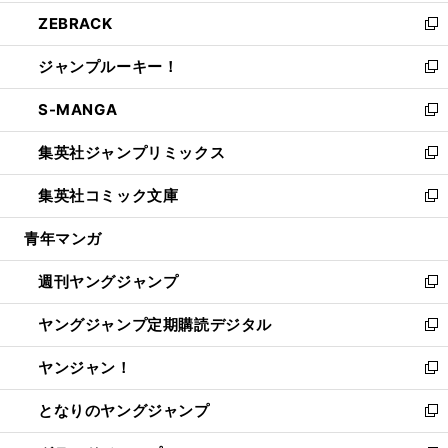
開
ウ
ン
ウ
し
ZEBRACK
く
で
ド
ィ
い
新
開
ウ
ン
ウ
し
ジャンプルーキー！
く
で
ド
ィ
い
新
開
ウ
ン
ウ
し
S-MANGA
く
で
ド
ィ
い
新
開
ウ
ン
ウ
し
集英社ジャンプリミックス
く
で
ド
ィ
い
新
開
ウ
ン
ウ
し
集英社コミック文庫
く
で
ド
ィ
い
新
開
ウ
ン
ウ
し
青年マンガ
く
で
ド
ィ
い
開
ウ
ン
ウ
週刊ヤングジャンプ
く
で
ド
ィ
新
開
ウ
ン
し
ヤングジャンプ定期購読デジタル
く
で
ド
い
新
開
ウ
ウ
し
ヤンジャン！
く
で
ィ
い
新
開
ン
ウ
し
となりのヤングジャンプ
く
ド
ィ
い
新
ウ
ン
ウ
し