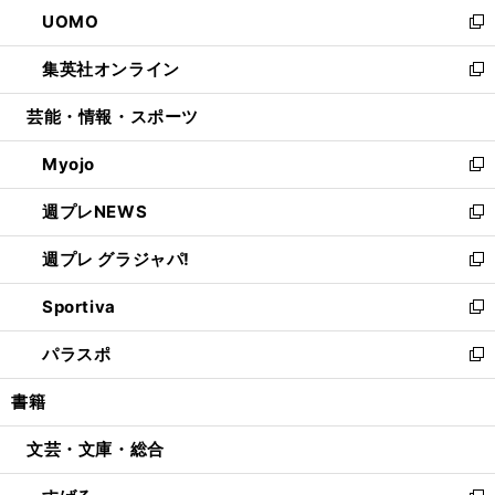
ウ
し
UOMO
く
で
ド
ィ
い
新
開
ウ
ン
ウ
し
集英社オンライン
く
で
ド
ィ
い
新
開
ウ
ン
ウ
し
芸能・情報・スポーツ
く
で
ド
ィ
い
開
ウ
ン
ウ
Myojo
く
で
ド
ィ
新
開
ウ
ン
し
週プレNEWS
く
で
ド
い
新
開
ウ
ウ
し
週プレ グラジャパ!
く
で
ィ
い
新
開
ン
ウ
し
Sportiva
く
ド
ィ
い
新
ウ
ン
ウ
し
パラスポ
で
ド
ィ
い
新
開
ウ
ン
ウ
し
書籍
く
で
ド
ィ
い
開
ウ
ン
ウ
文芸・文庫・総合
く
で
ド
ィ
開
ウ
ン