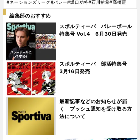
#ネーションズリーグ
#バレー
#坂口功将
#石川祐希
#髙橋藍
編集部のおすすめ
スポルティーバ バレーボール
特集号 Vol.4 6月30日発売
スポルティーバ 部活特集号
3月16日発売
最新記事などのお知らせが届
く プッシュ通知を受け取る方
法について