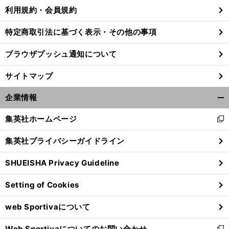
利用規約・会員規約
特定商取引法に基づく表示・その他の事項
ブラウザプッシュ通知について
サイトマップ
企業情報
開
く/
集英社ホームページ
新
閉
し
じ
集英社プライバシーガイドライン
い
る
ウ
SHUEISHA Privacy Guideline
ィ
ン
Setting of Cookies
ド
ウ
web Sportivaについて
で
開
Web Sportivaについてのお問い合わせ
く