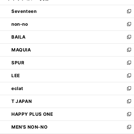
開
ウ
ン
Seventeen
く
で
ド
新
開
ウ
し
non-no
く
で
い
新
開
ウ
し
BAILA
く
ィ
い
新
ン
ウ
し
MAQUIA
ド
ィ
い
新
ウ
ン
ウ
し
SPUR
で
ド
ィ
い
新
開
ウ
ン
ウ
し
LEE
く
で
ド
ィ
い
新
開
ウ
ン
ウ
し
eclat
く
で
ド
ィ
い
新
開
ウ
ン
ウ
し
T JAPAN
く
で
ド
ィ
い
新
開
ウ
ン
ウ
し
HAPPY PLUS ONE
く
で
ド
ィ
い
新
開
ウ
ン
ウ
し
MEN'S NON-NO
く
で
ド
ィ
い
新
開
ウ
ン