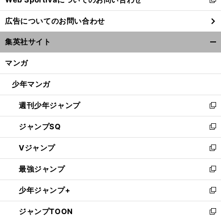
新
し
広告についてのお問い合わせ
い
ウ
集英社サイト
ィ
開
ン
く/
マンガ
ド
閉
ウ
じ
少年マンガ
で
る
開
週刊少年ジャンプ
く
新
し
ジャンプSQ
い
新
ウ
し
Vジャンプ
ィ
い
新
ン
ウ
し
最強ジャンプ
ド
ィ
い
新
ウ
ン
ウ
し
少年ジャンプ+
で
ド
ィ
い
新
開
ウ
ン
ウ
し
ジャンプTOON
く
で
ド
ィ
い
新