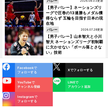
バレー
2026.08.03更新
【男子バレー】ネーションズリ
ーグで圧巻の13連勝もメダル獲
得ならず 五輪を目指す日本の現
在地
バレー
2026.07.28更新
【男子バレー】山本智大と小川
智大 ネーションズリーグ初制覇
に欠かせない「ボール落とさな
い」技術
cebo
X
Facebookで
Xでフォローする
ok
フォローする
uTube
LINE
YouTubeで
LINEで
チャンネル登録
アカウント追加
stagra
Instagramで
m
フォローする