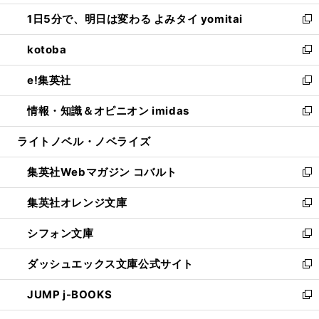
ウ
ン
ウ
し
1日5分で、明日は変わる よみタイ yomitai
で
ド
ィ
い
新
開
ウ
ン
ウ
し
kotoba
く
で
ド
ィ
い
新
開
ウ
ン
ウ
し
e!集英社
く
で
ド
ィ
い
新
開
ウ
ン
ウ
し
情報・知識＆オピニオン imidas
く
で
ド
ィ
い
新
開
ウ
ン
ウ
し
ライトノベル・ノベライズ
く
で
ド
ィ
い
開
ウ
ン
ウ
集英社Webマガジン コバルト
く
で
ド
ィ
新
開
ウ
ン
し
集英社オレンジ文庫
く
で
ド
い
新
開
ウ
ウ
し
シフォン文庫
く
で
ィ
い
新
開
ン
ウ
し
ダッシュエックス文庫公式サイト
く
ド
ィ
い
新
ウ
ン
ウ
し
JUMP j-BOOKS
で
ド
ィ
い
新
開
ウ
ン
ウ
し