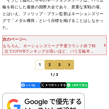
そうして臨んだ今年のネーションズリーグは、パリ五
輪を前にした最後の国際大会であり、貴重な実戦の場。
とはいえ、フィリップ・ブラン監督はネーションズリー
グで「メダル獲得」という目標を掲げることはしなかっ
た。
次のページへ
もちろん、ネーションズリーグ予選ラウンド終了時
点でのFIVBランキングが高いほど、パリ五輪本番
のプール分け（予選ラウンド）で同ランキング上位
勢との対戦を避けられるため、ブラン監督は「（ラ
次
1
2
3
のページへ
ンキングの）上
1 / 3
いいね
Xでポストする
LINEで送る
line
faceboo
x
k