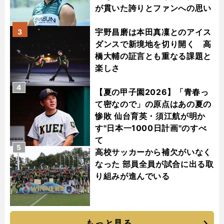
が貫いた誇りとファンへの思い
宇野昌磨は本田真凜とのアイス
3
ダンスで新境地を切り開く 高
橋大輔の証言とも重なる課題と
楽しさ
4
【夏の甲子園2026】「青春っ
て密なので」の原点はあの夏の
惨敗 仙台育英・須江航が明か
す"日本一1000日計画"のすべ
て
5
高校サッカーから補欠がいなく
なった 部員全員が試合に出る取
り組みが進んでいる
もっと見る