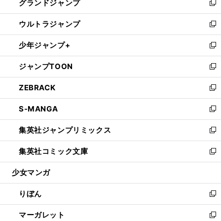
グランドジャンプ
で
ド
ィ
い
新
開
ウ
ン
ウ
し
ウルトラジャンプ
く
で
ド
ィ
い
新
開
ウ
ン
ウ
し
少年ジャンプ+
く
で
ド
ィ
い
新
開
ウ
ン
ウ
し
ジャンプTOON
く
で
ド
ィ
い
新
開
ウ
ン
ウ
し
ZEBRACK
く
で
ド
ィ
い
新
開
ウ
ン
ウ
し
S-MANGA
く
で
ド
ィ
い
新
開
ウ
ン
ウ
し
集英社ジャンプリミックス
く
で
ド
ィ
い
新
開
ウ
ン
ウ
し
集英社コミック文庫
く
で
ド
ィ
い
新
開
ウ
ン
ウ
し
少女マンガ
く
で
ド
ィ
い
開
ウ
ン
ウ
りぼん
く
で
ド
ィ
新
開
ウ
ン
し
マーガレット
く
で
ド
い
新