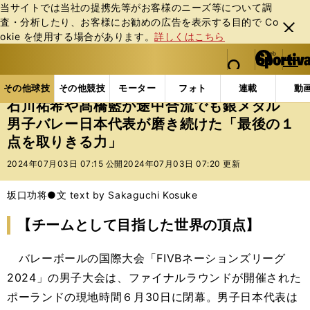
当サイトでは当社の提携先等がお客様のニーズ等について調
査・分析したり、お客様にお勧めの広告を表⽰する⽬的で Co
閉じ
okie を使⽤する場合があります。
詳しくはこちら
る
マイペ
web Sportiva (webスポルティーバ)
検索
メニュ
we
ー
その他球技の記事一覧
バレー
石川祐希や髙橋藍が
b
ジ
その他球技
その他競技
モーター
フォト
連載
動
ス
石川祐希や髙橋藍が途中合流でも銀メダル
ポ
男子バレー日本代表が磨き続けた「最後の１
ル
点を取りきる力」
テ
ィ
2024年07月03日 07:15 公開
2024年07月03日 07:20 更新
ー
バ
坂口功将●文 text by Sakaguchi Kosuke
【チームとして目指した世界の頂点】
バレーボールの国際大会「FIVBネーションズリーグ
2024」の男子大会は、ファイナルラウンドが開催された
ポーランドの現地時間６月30日に閉幕。男子日本代表は