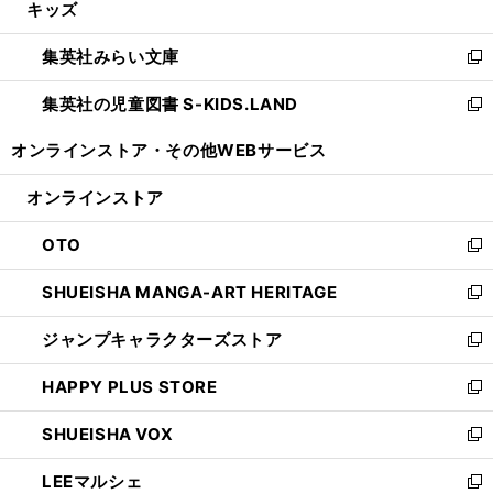
キッズ
く
で
ド
ィ
い
開
ウ
ン
ウ
集英社みらい文庫
く
で
ド
ィ
新
開
ウ
ン
し
集英社の児童図書 S-KIDS.LAND
く
で
ド
い
新
開
ウ
ウ
し
オンラインストア・
その他WEBサービス
く
で
ィ
い
開
ン
ウ
オンラインストア
く
ド
ィ
ウ
ン
OTO
で
ド
新
開
ウ
し
SHUEISHA MANGA-ART HERITAGE
く
で
い
新
開
ウ
し
ジャンプキャラクターズストア
く
ィ
い
新
ン
ウ
し
HAPPY PLUS STORE
ド
ィ
い
新
ウ
ン
ウ
し
SHUEISHA VOX
で
ド
ィ
い
新
開
ウ
ン
ウ
し
LEEマルシェ
く
で
ド
ィ
い
新