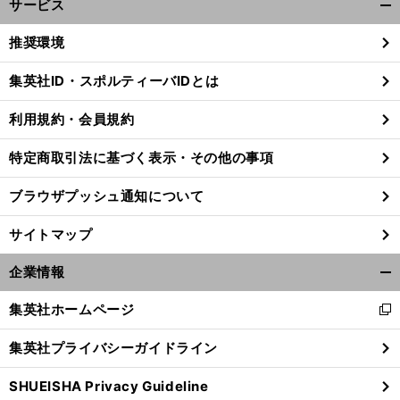
サービス
開
く/
推奨環境
閉
じ
集英社ID・スポルティーバIDとは
る
利用規約・会員規約
特定商取引法に基づく表示・その他の事項
ブラウザプッシュ通知について
サイトマップ
企業情報
開
く/
集英社ホームページ
新
閉
し
じ
集英社プライバシーガイドライン
い
る
ウ
SHUEISHA Privacy Guideline
ィ