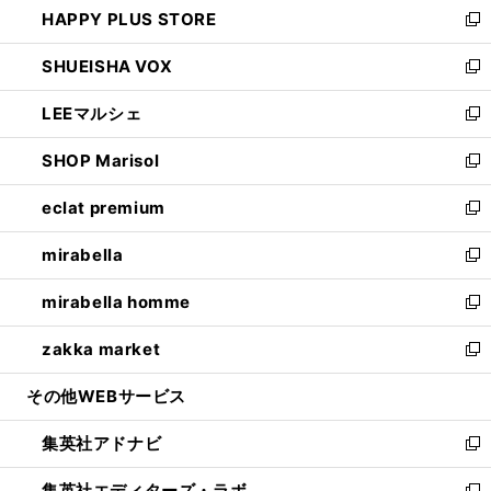
HAPPY PLUS STORE
ド
ィ
い
新
ウ
ン
ウ
し
SHUEISHA VOX
で
ド
ィ
い
新
開
ウ
ン
ウ
し
LEEマルシェ
く
で
ド
ィ
い
新
開
ウ
ン
ウ
し
SHOP Marisol
く
で
ド
ィ
い
新
開
ウ
ン
ウ
し
eclat premium
く
で
ド
ィ
い
新
開
ウ
ン
ウ
し
mirabella
く
で
ド
ィ
い
新
開
ウ
ン
ウ
し
mirabella homme
く
で
ド
ィ
い
新
開
ウ
ン
ウ
し
zakka market
く
で
ド
ィ
い
新
開
ウ
ン
ウ
し
その他WEBサービス
く
で
ド
ィ
い
開
ウ
ン
ウ
集英社アドナビ
く
で
ド
ィ
新
開
ウ
ン
し
集英社エディターズ・ラボ
く
で