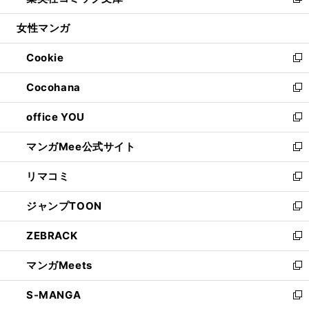
い
新
開
ウ
ン
ウ
し
女性マンガ
く
で
ド
ィ
い
開
ウ
ン
ウ
Cookie
く
で
ド
ィ
新
開
ウ
ン
し
Cocohana
く
で
ド
い
新
開
ウ
ウ
し
office YOU
く
で
ィ
い
新
開
ン
ウ
し
マンガMee公式サイト
く
ド
ィ
い
新
ウ
ン
ウ
し
リマコミ
で
ド
ィ
い
新
開
ウ
ン
ウ
し
ジャンプTOON
く
で
ド
ィ
い
新
開
ウ
ン
ウ
し
ZEBRACK
く
で
ド
ィ
い
新
開
ウ
ン
ウ
し
マンガMeets
く
で
ド
ィ
い
新
開
ウ
ン
ウ
し
S-MANGA
く
で
ド
ィ
い
新