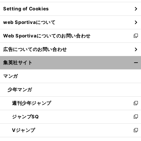
ン
Setting of Cookies
ド
ウ
web Sportivaについて
で
開
Web Sportivaについてのお問い合わせ
く
新
し
広告についてのお問い合わせ
い
ウ
集英社サイト
ィ
開
ン
く/
マンガ
ド
閉
ウ
じ
少年マンガ
で
る
開
週刊少年ジャンプ
く
新
し
ジャンプSQ
い
新
ウ
し
Vジャンプ
ィ
い
新
ン
ウ
し