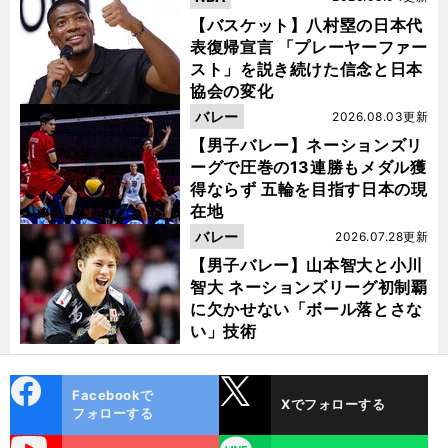
【バスケット】八村塁の日本代
表復帰宣言 「プレーヤーファー
スト」を説き続けた信念と日本
協会の変化
バレー
2026.08.03更新
【男子バレー】ネーションズリ
ーグで圧巻の13連勝もメダル獲
得ならず 五輪を目指す日本の現
在地
バレー
2026.07.28更新
【男子バレー】山本智大と小川
智大 ネーションズリーグ初制覇
に欠かせない「ボール落とさな
い」技術
cebo
X
Facebookで
Xでフォローする
ok
フォローする
uTube
LINE