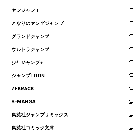
開
ウ
ウ
し
ヤンジャン！
く
で
ィ
い
新
開
ン
ウ
し
となりのヤングジャンプ
く
ド
ィ
い
新
ウ
ン
ウ
し
グランドジャンプ
で
ド
ィ
い
新
開
ウ
ン
ウ
し
ウルトラジャンプ
く
で
ド
ィ
い
新
開
ウ
ン
ウ
し
少年ジャンプ+
く
で
ド
ィ
い
新
開
ウ
ン
ウ
し
ジャンプTOON
く
で
ド
ィ
い
新
開
ウ
ン
ウ
し
ZEBRACK
く
で
ド
ィ
い
新
開
ウ
ン
ウ
し
S-MANGA
く
で
ド
ィ
い
新
開
ウ
ン
ウ
し
集英社ジャンプリミックス
く
で
ド
ィ
い
新
開
ウ
ン
ウ
し
集英社コミック文庫
く
で
ド
ィ
い
新
開
ウ
ン
ウ
し