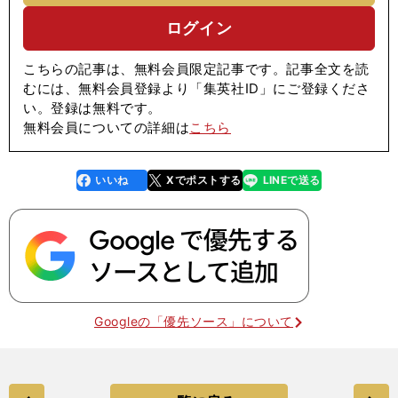
ログイン
こちらの記事は、無料会員限定記事です。記事全文を読
むには、無料会員登録より「集英社ID」にご登録くださ
い。登録は無料です。
無料会員についての詳細は
こちら
いいね
Xでポストする
LINEで送る
line
faceboo
x
k
Googleの「優先ソース」について