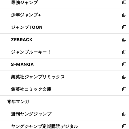
最強ジャンプ
ド
ィ
い
新
ウ
ン
ウ
し
少年ジャンプ+
で
ド
ィ
い
新
開
ウ
ン
ウ
し
ジャンプTOON
く
で
ド
ィ
い
新
開
ウ
ン
ウ
し
ZEBRACK
く
で
ド
ィ
い
新
開
ウ
ン
ウ
し
ジャンプルーキー！
く
で
ド
ィ
い
新
開
ウ
ン
ウ
し
S-MANGA
く
で
ド
ィ
い
新
開
ウ
ン
ウ
し
集英社ジャンプリミックス
く
で
ド
ィ
い
新
開
ウ
ン
ウ
し
集英社コミック文庫
く
で
ド
ィ
い
新
開
ウ
ン
ウ
し
青年マンガ
く
で
ド
ィ
い
開
ウ
ン
ウ
週刊ヤングジャンプ
く
で
ド
ィ
新
開
ウ
ン
し
ヤングジャンプ定期購読デジタル
く
で
ド
い
新