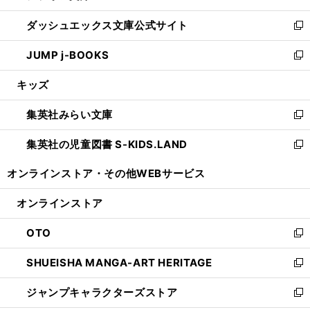
開
ン
ウ
し
ダッシュエックス文庫公式サイト
く
ド
ィ
い
新
ウ
ン
ウ
し
JUMP j-BOOKS
で
ド
ィ
い
新
開
ウ
ン
ウ
し
キッズ
く
で
ド
ィ
い
開
ウ
ン
ウ
集英社みらい文庫
く
で
ド
ィ
新
開
ウ
ン
し
集英社の児童図書 S-KIDS.LAND
く
で
ド
い
新
開
ウ
ウ
し
オンラインストア・
その他WEBサービス
く
で
ィ
い
開
ン
ウ
オンラインストア
く
ド
ィ
ウ
ン
OTO
で
ド
新
開
ウ
し
SHUEISHA MANGA-ART HERITAGE
く
で
い
新
開
ウ
し
ジャンプキャラクターズストア
く
ィ
い
新
ン
ウ
し