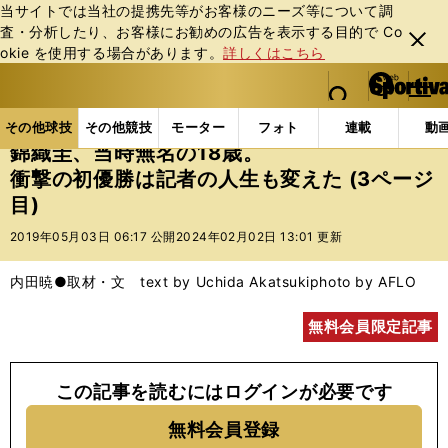
当サイトでは当社の提携先等がお客様のニーズ等について調
査・分析したり、お客様にお勧めの広告を表⽰する⽬的で Co
閉じ
okie を使⽤する場合があります。
詳しくはこちら
る
マイペ
web Sportiva (webスポルティーバ)
検索
メニュ
we
ー
その他球技の記事一覧
テニス
錦織圭、当時無名の1
b
ジ
その他球技
その他競技
モーター
フォト
連載
動
ス
錦織圭、当時無名の18歳。
ポ
衝撃の初優勝は記者の人生も変えた (3ページ
ル
目)
テ
ィ
2019年05月03日 06:17 公開
2024年02月02日 13:01 更新
ー
バ
内田暁●取材・文 text by Uchida Akatsuki
photo by AFLO
無料会員限定記事
この記事を読むにはログインが必要です
無料会員登録