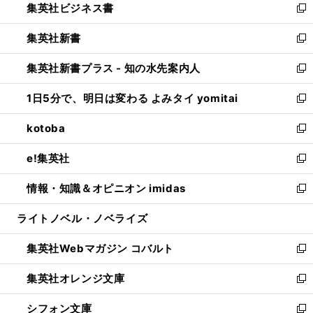
集英社ビジネス書
く
で
ド
い
新
開
ウ
ウ
し
集英社新書
く
で
ィ
い
新
開
ン
ウ
し
集英社新書プラス - 知の水先案内人
く
ド
ィ
い
新
ウ
ン
ウ
し
1日5分で、明日は変わる よみタイ yomitai
で
ド
ィ
い
新
開
ウ
ン
ウ
し
kotoba
く
で
ド
ィ
い
新
開
ウ
ン
ウ
し
e!集英社
く
で
ド
ィ
い
新
開
ウ
ン
ウ
し
情報・知識＆オピニオン imidas
く
で
ド
ィ
い
新
開
ウ
ン
ウ
し
ライトノベル・ノベライズ
く
で
ド
ィ
い
開
ウ
ン
ウ
集英社Webマガジン コバルト
く
で
ド
ィ
新
開
ウ
ン
し
集英社オレンジ文庫
く
で
ド
い
新
開
ウ
ウ
し
シフォン文庫
く
で
ィ
い
新