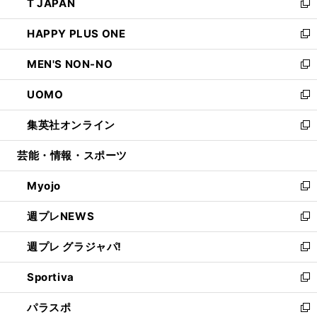
T JAPAN
く
で
ド
ィ
い
新
開
ウ
ン
ウ
し
HAPPY PLUS ONE
く
で
ド
ィ
い
新
開
ウ
ン
ウ
し
MEN'S NON-NO
く
で
ド
ィ
い
新
開
ウ
ン
ウ
し
UOMO
く
で
ド
ィ
い
新
開
ウ
ン
ウ
し
集英社オンライン
く
で
ド
ィ
い
新
開
ウ
ン
ウ
し
芸能・情報・スポーツ
く
で
ド
ィ
い
開
ウ
ン
ウ
Myojo
く
で
ド
ィ
新
開
ウ
ン
し
週プレNEWS
く
で
ド
い
新
開
ウ
ウ
し
週プレ グラジャパ!
く
で
ィ
い
新
開
ン
ウ
し
Sportiva
く
ド
ィ
い
新
ウ
ン
ウ
し
パラスポ
で
ド
ィ
い
新