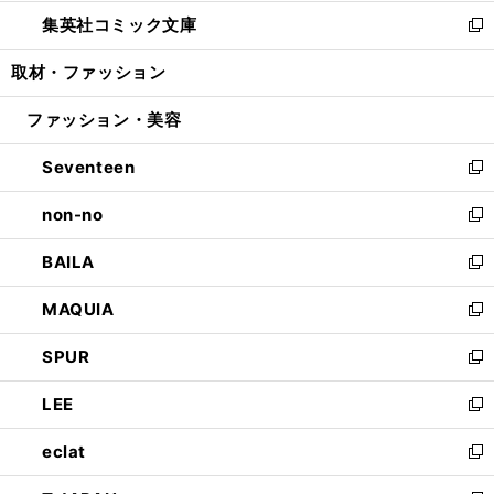
開
ウ
ン
ウ
し
集英社コミック文庫
く
で
ド
ィ
い
新
開
ウ
ン
ウ
し
取材・ファッション
く
で
ド
ィ
い
開
ウ
ン
ウ
ファッション・美容
く
で
ド
ィ
開
ウ
ン
Seventeen
く
で
ド
新
開
ウ
し
non-no
く
で
い
新
開
ウ
し
BAILA
く
ィ
い
新
ン
ウ
し
MAQUIA
ド
ィ
い
新
ウ
ン
ウ
し
SPUR
で
ド
ィ
い
新
開
ウ
ン
ウ
し
LEE
く
で
ド
ィ
い
新
開
ウ
ン
ウ
し
eclat
く
で
ド
ィ
い
新
開
ウ
ン
ウ
し