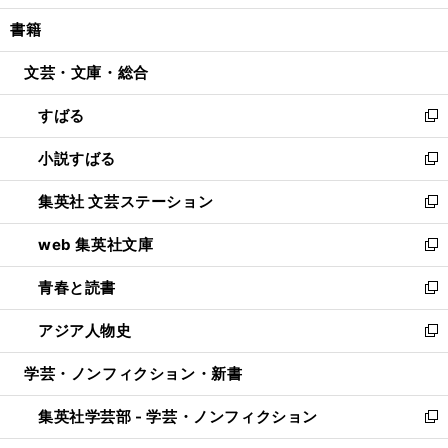
開
ウ
ン
ウ
し
書籍
く
で
ド
ィ
い
開
ウ
ン
ウ
文芸・文庫・総合
く
で
ド
ィ
開
ウ
ン
すばる
く
で
ド
新
開
ウ
し
小説すばる
く
で
い
新
開
ウ
し
集英社 文芸ステーション
く
ィ
い
新
ン
ウ
し
web 集英社文庫
ド
ィ
い
新
ウ
ン
ウ
し
青春と読書
で
ド
ィ
い
新
開
ウ
ン
ウ
し
アジア人物史
く
で
ド
ィ
い
新
開
ウ
ン
ウ
し
学芸・ノンフィクション・新書
く
で
ド
ィ
い
開
ウ
ン
ウ
集英社学芸部 - 学芸・ノンフィクション
く
で
ド
ィ
新
開
ウ
ン
し