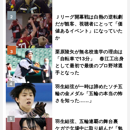
Ｊリーグ開幕戦は白熱の逆転劇
2
だが観客、視聴者にとって「価
値あるイベント」になっていた
か
栗原陵矢が無名校進学の理由は
3
「自転車で13分」 春江工出身
として最初で最後のプロ野球選
手となった
4
羽生結弦が一時は諦めたソチ五
輪の金メダル「五輪の本当の怖
さを知った......」
5
羽生結弦、五輪連覇の舞台裏
ケガで欠場中に取り組んだ「勉