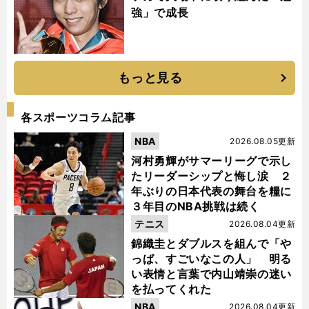
強」で成長
もっと見る
各スポーツコラム記事
NBA
2026.08.05更新
河村勇輝がサマーリーグで示し
たリーダーシップと悔し涙 ２
年ぶりの日本代表の舞台を糧に
３年目のNBA挑戦は続く
テニス
2026.08.04更新
錦織圭とダブルスを組んで「や
っぱ、すごいなこの人」 明る
い表情と言葉で内山靖崇の迷い
を払ってくれた
NBA
2026.08.04更新