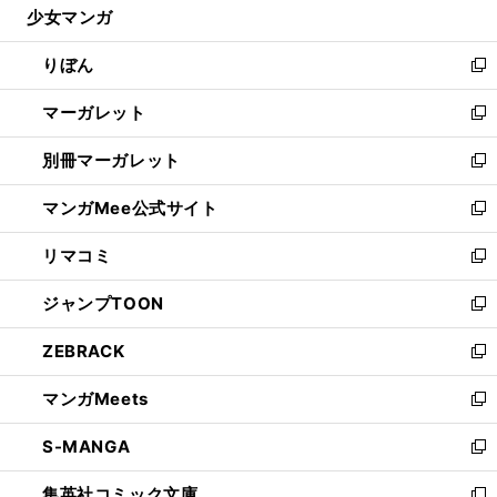
少女マンガ
く
で
ド
ィ
い
開
ウ
ン
ウ
りぼん
く
で
ド
ィ
新
開
ウ
ン
し
マーガレット
く
で
ド
い
新
開
ウ
ウ
し
別冊マーガレット
く
で
ィ
い
新
開
ン
ウ
し
マンガMee公式サイト
く
ド
ィ
い
新
ウ
ン
ウ
し
リマコミ
で
ド
ィ
い
新
開
ウ
ン
ウ
し
ジャンプTOON
く
で
ド
ィ
い
新
開
ウ
ン
ウ
し
ZEBRACK
く
で
ド
ィ
い
新
開
ウ
ン
ウ
し
マンガMeets
く
で
ド
ィ
い
新
開
ウ
ン
ウ
し
S-MANGA
く
で
ド
ィ
い
新
開
ウ
ン
ウ
し
集英社コミック文庫
く
で
ド
ィ