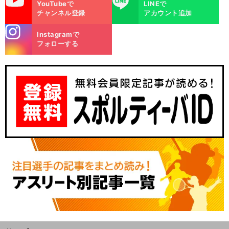
YouTubeで
LINEで
チャンネル登録
アカウント追加
stagra
Instagramで
m
フォローする