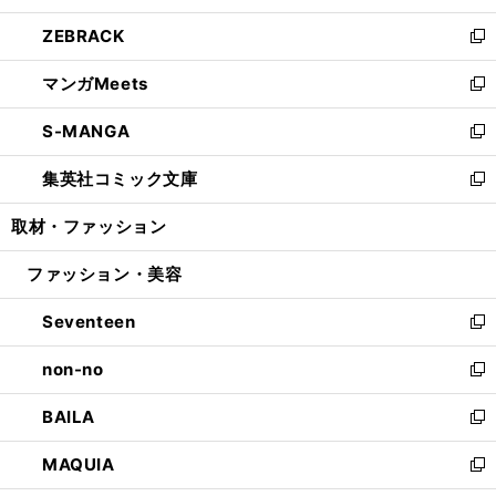
開
ウ
ン
ウ
し
ZEBRACK
く
で
ド
ィ
い
新
開
ウ
ン
ウ
し
マンガMeets
く
で
ド
ィ
い
新
開
ウ
ン
ウ
し
S-MANGA
く
で
ド
ィ
い
新
開
ウ
ン
ウ
し
集英社コミック文庫
く
で
ド
ィ
い
新
開
ウ
ン
ウ
し
取材・ファッション
く
で
ド
ィ
い
開
ウ
ン
ウ
ファッション・美容
く
で
ド
ィ
開
ウ
ン
Seventeen
く
で
ド
新
開
ウ
し
non-no
く
で
い
新
開
ウ
し
BAILA
く
ィ
い
新
ン
ウ
し
MAQUIA
ド
ィ
い
新
ウ
ン
ウ
し