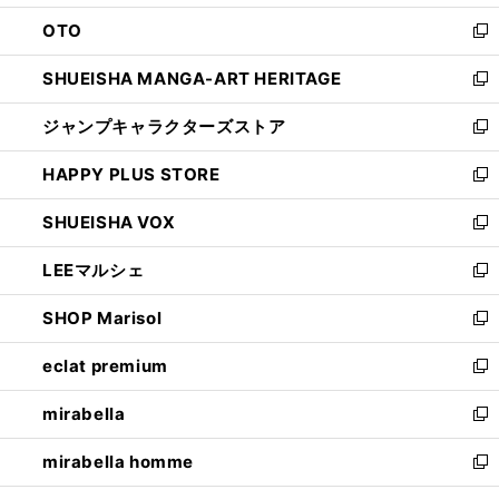
ウ
ン
OTO
で
ド
新
開
ウ
し
SHUEISHA MANGA-ART HERITAGE
く
で
い
新
開
ウ
し
ジャンプキャラクターズストア
く
ィ
い
新
ン
ウ
し
HAPPY PLUS STORE
ド
ィ
い
新
ウ
ン
ウ
し
SHUEISHA VOX
で
ド
ィ
い
新
開
ウ
ン
ウ
し
LEEマルシェ
く
で
ド
ィ
い
新
開
ウ
ン
ウ
し
SHOP Marisol
く
で
ド
ィ
い
新
開
ウ
ン
ウ
し
eclat premium
く
で
ド
ィ
い
新
開
ウ
ン
ウ
し
mirabella
く
で
ド
ィ
い
新
開
ウ
ン
ウ
し
mirabella homme
く
で
ド
ィ
い
新
開
ウ
ン
ウ
し