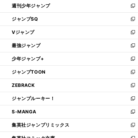
週刊少年ジャンプ
く
新
し
ジャンプSQ
い
新
ウ
し
Vジャンプ
ィ
い
新
ン
ウ
し
最強ジャンプ
ド
ィ
い
新
ウ
ン
ウ
し
少年ジャンプ+
で
ド
ィ
い
新
開
ウ
ン
ウ
し
ジャンプTOON
く
で
ド
ィ
い
新
開
ウ
ン
ウ
し
ZEBRACK
く
で
ド
ィ
い
新
開
ウ
ン
ウ
し
ジャンプルーキー！
く
で
ド
ィ
い
新
開
ウ
ン
ウ
し
S-MANGA
く
で
ド
ィ
い
新
開
ウ
ン
ウ
し
集英社ジャンプリミックス
く
で
ド
ィ
い
新
開
ウ
ン
ウ
し
く