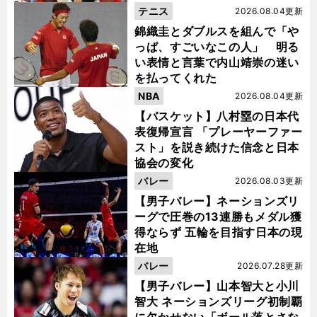
テニス
2026.08.04更新
錦織圭とダブルスを組んで「や
っぱ、すごいなこの人」 明る
い表情と言葉で内山靖崇の迷い
を払ってくれた
NBA
2026.08.04更新
【バスケット】八村塁の日本代
表復帰宣言 「プレーヤーファー
スト」を説き続けた信念と日本
協会の変化
バレー
2026.08.03更新
【男子バレー】ネーションズリ
ーグで圧巻の13連勝もメダル獲
得ならず 五輪を目指す日本の現
在地
バレー
2026.07.28更新
【男子バレー】山本智大と小川
智大 ネーションズリーグ初制覇