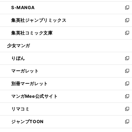
開
ウ
ン
ウ
し
S-MANGA
く
で
ド
ィ
い
新
開
ウ
ン
ウ
し
集英社ジャンプリミックス
く
で
ド
ィ
い
新
開
ウ
ン
ウ
し
集英社コミック文庫
く
で
ド
ィ
い
新
開
ウ
ン
ウ
し
少女マンガ
く
で
ド
ィ
い
開
ウ
ン
ウ
りぼん
く
で
ド
ィ
新
開
ウ
ン
し
マーガレット
く
で
ド
い
新
開
ウ
ウ
し
別冊マーガレット
く
で
ィ
い
新
開
ン
ウ
し
マンガMee公式サイト
く
ド
ィ
い
新
ウ
ン
ウ
し
リマコミ
で
ド
ィ
い
新
開
ウ
ン
ウ
し
ジャンプTOON
く
で
ド
ィ
い
新
開
ウ
ン
ウ
し