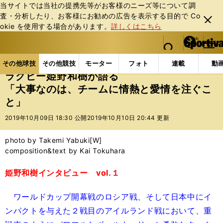
当サイトでは当社の提携先等がお客様のニーズ等について調
査・分析したり、お客様にお勧めの広告を表⽰する⽬的で Co
閉じ
okie を使⽤する場合があります。
詳しくはこちら
る
マイペ
web Sportiva (webスポルティーバ)
検索
メニュ
we
ー
その他球技の記事一覧
ラグビー
ラグビー姫野和樹
b
ジ
その他球技
その他競技
モーター
フォト
連載
動
ス
ラグビー姫野和樹が語る
ポ
「大事なのは、チームに情熱と愛情を注ぐこ
ル
と」
テ
ィ
2019年10月09日 18:30 公開
2019年10月10日 20:44 更新
ー
バ
photo by Takemi Yabuki[W]
composition&text by Kai Tokuhara
姫野和樹インタビュー vol.１
ワールドカップ開幕戦のロシア戦、そして日本中にイ
ンパクトを与えた２戦目のアイルランド戦において、重