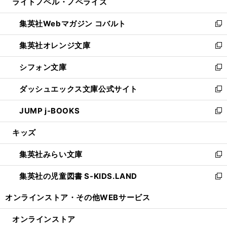
ライトノベル・ノベライズ
く
で
ド
ィ
い
開
ウ
ン
ウ
集英社Webマガジン コバルト
く
で
ド
ィ
新
開
ウ
ン
し
集英社オレンジ文庫
く
で
ド
い
新
開
ウ
ウ
し
シフォン文庫
く
で
ィ
い
新
開
ン
ウ
し
ダッシュエックス文庫公式サイト
く
ド
ィ
い
新
ウ
ン
ウ
し
JUMP j-BOOKS
で
ド
ィ
い
新
開
ウ
ン
ウ
し
キッズ
く
で
ド
ィ
い
開
ウ
ン
ウ
集英社みらい文庫
く
で
ド
ィ
新
開
ウ
ン
し
集英社の児童図書 S-KIDS.LAND
く
で
ド
い
新
開
ウ
ウ
し
オンラインストア・
その他WEBサービス
く
で
ィ
い
開
ン
ウ
オンラインストア
く
ド
ィ