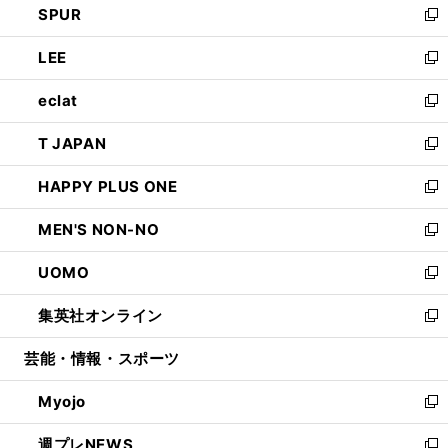
SPUR
で
ド
ィ
い
新
開
ウ
ン
ウ
し
LEE
く
で
ド
ィ
い
新
開
ウ
ン
ウ
し
eclat
く
で
ド
ィ
い
新
開
ウ
ン
ウ
し
T JAPAN
く
で
ド
ィ
い
新
開
ウ
ン
ウ
し
HAPPY PLUS ONE
く
で
ド
ィ
い
新
開
ウ
ン
ウ
し
MEN'S NON-NO
く
で
ド
ィ
い
新
開
ウ
ン
ウ
し
UOMO
く
で
ド
ィ
い
新
開
ウ
ン
ウ
し
集英社オンライン
く
で
ド
ィ
い
新
開
ウ
ン
ウ
し
芸能・情報・スポーツ
く
で
ド
ィ
い
開
ウ
ン
ウ
Myojo
く
で
ド
ィ
新
開
ウ
ン
し
週プレNEWS
く
で
ド
い