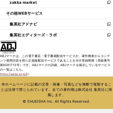
zakka market
く
で
ド
ィ
い
新
開
ウ
ン
ウ
し
その他WEBサービス
く
で
ド
ィ
い
開
ウ
ン
ウ
集英社アドナビ
く
で
ド
ィ
新
開
ウ
ン
し
集英社エディターズ・ラボ
く
で
ド
い
新
開
ウ
ウ
し
く
で
ィ
い
開
ン
ウ
ABJマークは、この電子書店・電子書籍配信サービスが、著作権者からコンテ
く
ド
ィ
ンツ使用許諾を得た正規版配信サービスであることを示す登録商標（登録番号
ウ
ン
第6091713号）です。ABJマークの詳細、ABJマークを掲示しているサービス
で
ド
の一覧はこちら。
開
ウ
https://aebs.or.jp/
新
く
で
し
い
開
本ホームページに記載の文章・画像・写真などを無断で複製するこ
ウ
く
とは法律で禁じられています。全ての著作権は株式会社 集英社に帰
ィ
属します。
ン
ド
© SHUEISHA Inc. All Rights Reserved.
ウ
で
開