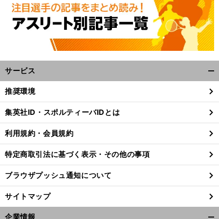
サービス
開
く/
推奨環境
閉
。
爆
じ
前
集英社ID・スポルティーバIDとは
へ
る
利用規約・会員規約
特定商取引法に基づく表示・その他の事項
ブラウザプッシュ通知について
サイトマップ
企業情報