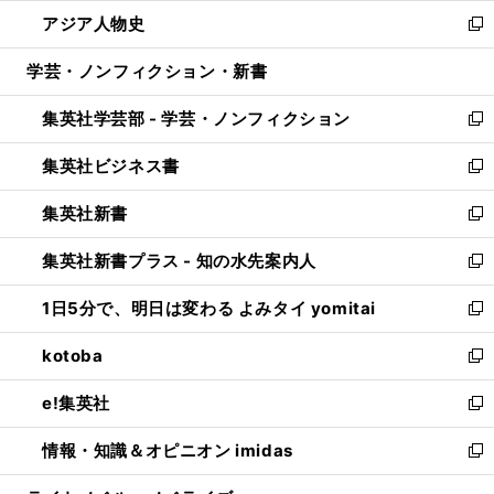
ウ
ン
ウ
し
アジア人物史
く
で
ド
ィ
い
新
開
ウ
ン
ウ
し
学芸・ノンフィクション・新書
く
で
ド
ィ
い
開
ウ
ン
ウ
集英社学芸部 - 学芸・ノンフィクション
く
で
ド
ィ
新
開
ウ
ン
し
集英社ビジネス書
く
で
ド
い
新
開
ウ
ウ
し
集英社新書
く
で
ィ
い
新
開
ン
ウ
し
集英社新書プラス - 知の水先案内人
く
ド
ィ
い
新
ウ
ン
ウ
し
1日5分で、明日は変わる よみタイ yomitai
で
ド
ィ
い
新
開
ウ
ン
ウ
し
kotoba
く
で
ド
ィ
い
新
開
ウ
ン
ウ
し
e!集英社
く
で
ド
ィ
い
新
開
ウ
ン
ウ
し
情報・知識＆オピニオン imidas
く
で
ド
ィ
い
新
開
ウ
ン
ウ
し