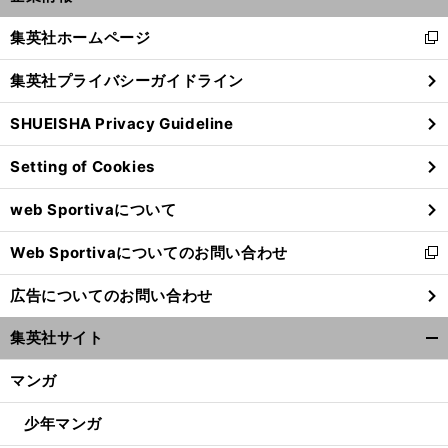
開
く/
集英社ホームページ
新
閉
し
じ
集英社プライバシーガイドライン
い
る
ウ
SHUEISHA Privacy Guideline
ィ
ン
Setting of Cookies
ド
ウ
web Sportivaについて
で
開
Web Sportivaについてのお問い合わせ
く
新
し
広告についてのお問い合わせ
い
ウ
集英社サイト
ィ
開
ン
く/
マンガ
ド
閉
ウ
じ
少年マンガ
で
る
開