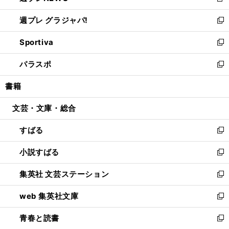
新
開
ウ
ウ
し
週プレ グラジャパ!
く
で
ィ
い
新
開
ン
ウ
し
Sportiva
く
ド
ィ
い
新
ウ
ン
ウ
し
パラスポ
で
ド
ィ
い
新
開
ウ
ン
ウ
し
書籍
く
で
ド
ィ
い
開
ウ
ン
ウ
文芸・文庫・総合
く
で
ド
ィ
開
ウ
ン
すばる
く
で
ド
新
開
ウ
し
小説すばる
く
で
い
新
開
ウ
し
集英社 文芸ステーション
く
ィ
い
新
ン
ウ
し
web 集英社文庫
ド
ィ
い
新
ウ
ン
ウ
し
青春と読書
で
ド
ィ
い
新
開