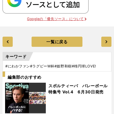
Googleの「優先ソース」について
一覧に戻る
キーワード
#にわかファン
#ラグビーW杯
#姫野和樹
#楕円球LOVE!
編集部のおすすめ
スポルティーバ バレーボール
特集号 Vol.4 6月30日発売