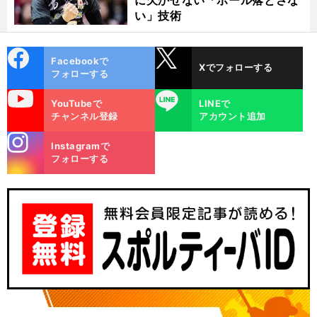
に欠かせない「ボール落とさな
い」技術
cebo
X
Facebookで
Xでフォローする
ok
フォローする
uTube
LINE
YouTubeで
LINEで
チャンネル登録
アカウント追加
stagra
Instagramで
m
フォローする