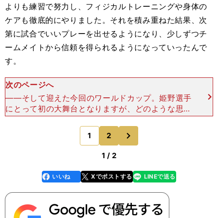
よりも練習で努力し、フィジカルトレーニングや身体の
ケアも徹底的にやりました。それを積み重ねた結果、次
第に試合でいいプレーを出せるようになり、少しずつチ
ームメイトから信頼を得られるようになっていったんで
す。
次のページへ
――そして迎えた今回のワールドカップ。姫野選手
にとって初の大舞台となりますが、どのような思い
で本大会に臨みますか？前回大会、日本代表が南ア
フリカ代表に勝利した試合を大学の寮で観たとき
次
1
2
のページへ
に、心から感激し
1 / 2
いいね
Xでポストする
LINEで送る
line
faceboo
x
k