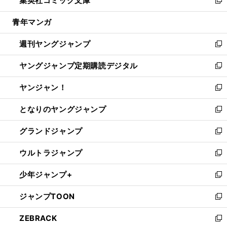
集英社コミック文庫
で
ド
ィ
い
新
開
ウ
ン
ウ
し
青年マンガ
く
で
ド
ィ
い
開
ウ
ン
ウ
週刊ヤングジャンプ
く
で
ド
ィ
新
開
ウ
ン
し
ヤングジャンプ定期購読デジタル
く
で
ド
い
新
開
ウ
ウ
し
ヤンジャン！
く
で
ィ
い
新
開
ン
ウ
し
となりのヤングジャンプ
く
ド
ィ
い
新
ウ
ン
ウ
し
グランドジャンプ
で
ド
ィ
い
新
開
ウ
ン
ウ
し
ウルトラジャンプ
く
で
ド
ィ
い
新
開
ウ
ン
ウ
し
少年ジャンプ+
く
で
ド
ィ
い
新
開
ウ
ン
ウ
し
ジャンプTOON
く
で
ド
ィ
い
新
開
ウ
ン
ウ
し
ZEBRACK
く
で
ド
ィ
い
新