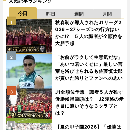
人気記事ランキング
今日
昨日
週間
月間
秋春制が導入されたJ1リーグ2
1
026－27シーズンの行方はい
かに!? ５人の識者が全順位を
大胆予想
「お前がラクして生意気だな」
2
「あいつ若いくせに」厳しい言
葉を浴びせられるも佐藤慎太郎
が貫いた誇りとファンへの思い
J1全順位予想 識者５人が推す
3
優勝候補筆頭は？ J2降格の憂
き目に遭いそうな３クラブと
は？
4
【夏の甲子園2026】「優勝は