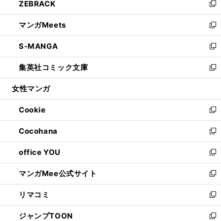
ZEBRACK
く
で
ド
ィ
い
新
開
ウ
ン
ウ
し
マンガMeets
く
で
ド
ィ
い
新
開
ウ
ン
ウ
し
S-MANGA
く
で
ド
ィ
い
新
開
ウ
ン
ウ
し
集英社コミック文庫
く
で
ド
ィ
い
新
開
ウ
ン
ウ
し
女性マンガ
く
で
ド
ィ
い
開
ウ
ン
ウ
Cookie
く
で
ド
ィ
新
開
ウ
ン
し
Cocohana
く
で
ド
い
新
開
ウ
ウ
し
office YOU
く
で
ィ
い
新
開
ン
ウ
し
マンガMee公式サイト
く
ド
ィ
い
新
ウ
ン
ウ
し
リマコミ
で
ド
ィ
い
新
開
ウ
ン
ウ
し
ジャンプTOON
く
で
ド
ィ
い
新