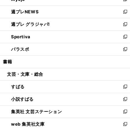
新
開
ウ
ン
し
週プレNEWS
く
で
ド
い
新
開
ウ
ウ
し
週プレ グラジャパ!
く
で
ィ
い
新
開
ン
ウ
し
Sportiva
く
ド
ィ
い
新
ウ
ン
ウ
し
パラスポ
で
ド
ィ
い
新
開
ウ
ン
ウ
し
書籍
く
で
ド
ィ
い
開
ウ
ン
ウ
文芸・文庫・総合
く
で
ド
ィ
開
ウ
ン
すばる
く
で
ド
新
開
ウ
し
小説すばる
く
で
い
新
開
ウ
し
集英社 文芸ステーション
く
ィ
い
新
ン
ウ
し
web 集英社文庫
ド
ィ
い
新