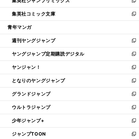
集英社ジャンプリミックス
く
で
ド
ィ
い
新
開
ウ
ン
ウ
し
集英社コミック文庫
く
で
ド
ィ
い
新
開
ウ
ン
ウ
し
青年マンガ
く
で
ド
ィ
い
開
ウ
ン
ウ
週刊ヤングジャンプ
く
で
ド
ィ
新
開
ウ
ン
し
ヤングジャンプ定期購読デジタル
く
で
ド
い
新
開
ウ
ウ
し
ヤンジャン！
く
で
ィ
い
新
開
ン
ウ
し
となりのヤングジャンプ
く
ド
ィ
い
新
ウ
ン
ウ
し
グランドジャンプ
で
ド
ィ
い
新
開
ウ
ン
ウ
し
ウルトラジャンプ
く
で
ド
ィ
い
新
開
ウ
ン
ウ
し
少年ジャンプ+
く
で
ド
ィ
い
新
開
ウ
ン
ウ
し
ジャンプTOON
く
で
ド
ィ
い
新