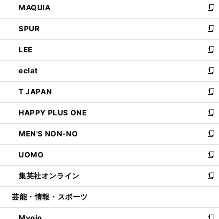
MAQUIA
ド
ィ
い
新
ウ
ン
ウ
し
SPUR
で
ド
ィ
い
新
開
ウ
ン
ウ
し
LEE
く
で
ド
ィ
い
新
開
ウ
ン
ウ
し
eclat
く
で
ド
ィ
い
新
開
ウ
ン
ウ
し
T JAPAN
く
で
ド
ィ
い
新
開
ウ
ン
ウ
し
HAPPY PLUS ONE
く
で
ド
ィ
い
新
開
ウ
ン
ウ
し
MEN'S NON-NO
く
で
ド
ィ
い
新
開
ウ
ン
ウ
し
UOMO
く
で
ド
ィ
い
新
開
ウ
ン
ウ
し
集英社オンライン
く
で
ド
ィ
い
新
開
ウ
ン
ウ
し
芸能・情報・スポーツ
く
で
ド
ィ
い
開
ウ
ン
ウ
Myojo
く
で
ド
ィ