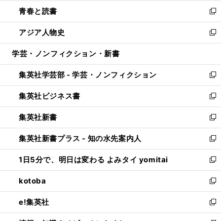
ウ
ン
ウ
し
青春と読書
で
ド
ィ
い
新
開
ウ
ン
ウ
し
アジア人物史
く
で
ド
ィ
い
新
開
ウ
ン
ウ
し
学芸・ノンフィクション・新書
く
で
ド
ィ
い
開
ウ
ン
ウ
集英社学芸部 - 学芸・ノンフィクション
く
で
ド
ィ
新
開
ウ
ン
し
集英社ビジネス書
く
で
ド
い
新
開
ウ
ウ
し
集英社新書
く
で
ィ
い
新
開
ン
ウ
し
集英社新書プラス - 知の水先案内人
く
ド
ィ
い
新
ウ
ン
ウ
し
1日5分で、明日は変わる よみタイ yomitai
で
ド
ィ
い
新
開
ウ
ン
ウ
し
kotoba
く
で
ド
ィ
い
新
開
ウ
ン
ウ
し
e!集英社
く
で
ド
ィ
い
新
開
ウ
ン
ウ
し