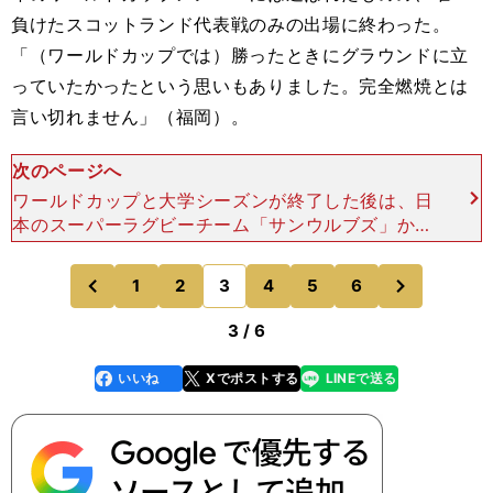
負けたスコットランド代表戦のみの出場に終わった。
「（ワールドカップでは）勝ったときにグラウンドに立
っていたかったという思いもありました。完全燃焼とは
言い切れません」（福岡）。
次のページへ
ワールドカップと大学シーズンが終了した後は、日
本のスーパーラグビーチーム「サンウルブズ」から
の誘いを断り、｢オリンピックはどのアスリートに
とっても最高の挑戦の舞台｣と７人制ラグビーに専
次
1
2
3
4
5
6
のページへ
のページへ
念した。2016
前
3 / 6
いいね
Xでポストする
LINEで送る
line
faceboo
x
k