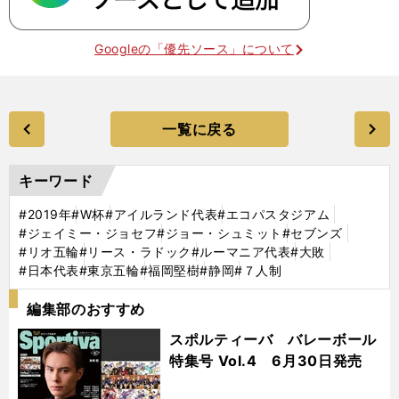
Googleの「優先ソース」について
一覧に戻る
キーワード
#2019年
#W杯
#アイルランド代表
#エコパスタジアム
#ジェイミー・ジョセフ
#ジョー・シュミット
#セブンズ
#リオ五輪
#リース・ラドック
#ルーマニア代表
#大敗
#日本代表
#東京五輪
#福岡堅樹
#静岡
#７人制
編集部のおすすめ
スポルティーバ バレーボール
特集号 Vol.4 6月30日発売