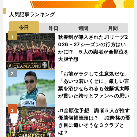
人気記事ランキング
今日
昨日
週間
月間
秋春制が導入されたJ1リーグ2
1
026－27シーズンの行方はい
かに!? ５人の識者が全順位を
大胆予想
「お前がラクして生意気だな」
2
「あいつ若いくせに」厳しい言
葉を浴びせられるも佐藤慎太郎
が貫いた誇りとファンへの思い
J1全順位予想 識者５人が推す
3
優勝候補筆頭は？ J2降格の憂
き目に遭いそうな３クラブと
は？