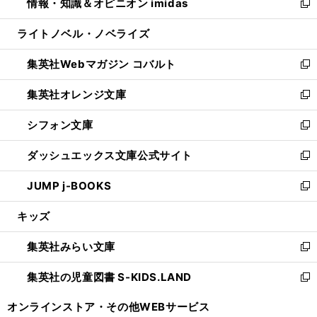
情報・知識＆オピニオン imidas
く
で
ド
ィ
い
新
開
ウ
ン
ウ
し
ライトノベル・ノベライズ
く
で
ド
ィ
い
開
ウ
ン
ウ
集英社Webマガジン コバルト
く
で
ド
ィ
新
開
ウ
ン
し
集英社オレンジ文庫
く
で
ド
い
新
開
ウ
ウ
し
シフォン文庫
く
で
ィ
い
新
開
ン
ウ
し
ダッシュエックス文庫公式サイト
く
ド
ィ
い
新
ウ
ン
ウ
し
JUMP j-BOOKS
で
ド
ィ
い
新
開
ウ
ン
ウ
し
キッズ
く
で
ド
ィ
い
開
ウ
ン
ウ
集英社みらい文庫
く
で
ド
ィ
新
開
ウ
ン
し
集英社の児童図書 S-KIDS.LAND
く
で
ド
い
新
開
ウ
ウ
し
オンラインストア・
その他WEBサービス
く
で
ィ
い