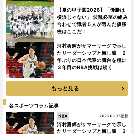
4
【夏の甲子園2026】「優勝は
横浜じゃない」 波乱必至の組み
合わせで識者５人が選んだ優勝
校はここだ！
5
河村勇輝がサマーリーグで示し
たリーダーシップと悔し涙 ２
年ぶりの日本代表の舞台を糧に
３年目のNBA挑戦は続く
もっと見る
各スポーツコラム記事
NBA
2026.08.05更新
河村勇輝がサマーリーグで示し
たリーダーシップと悔し涙 ２