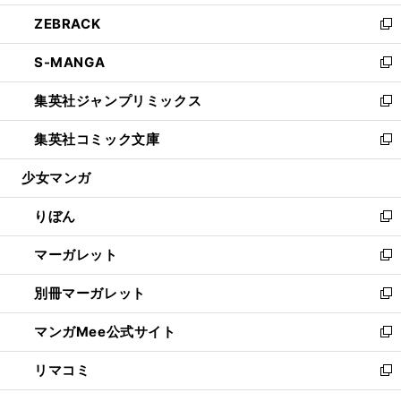
開
ウ
ン
ウ
し
ZEBRACK
く
で
ド
ィ
い
新
開
ウ
ン
ウ
し
S-MANGA
く
で
ド
ィ
い
新
開
ウ
ン
ウ
し
集英社ジャンプリミックス
く
で
ド
ィ
い
新
開
ウ
ン
ウ
し
集英社コミック文庫
く
で
ド
ィ
い
新
開
ウ
ン
ウ
し
少女マンガ
く
で
ド
ィ
い
開
ウ
ン
ウ
りぼん
く
で
ド
ィ
新
開
ウ
ン
し
マーガレット
く
で
ド
い
新
開
ウ
ウ
し
別冊マーガレット
く
で
ィ
い
新
開
ン
ウ
し
マンガMee公式サイト
く
ド
ィ
い
新
ウ
ン
ウ
し
リマコミ
で
ド
ィ
い
新
開
ウ
ン
ウ
し