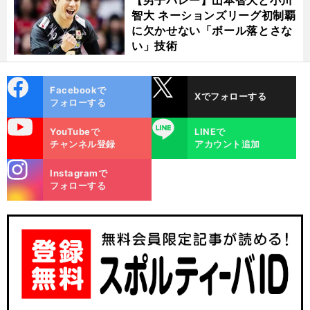
【男子バレー】山本智大と小川
智大 ネーションズリーグ初制覇
に欠かせない「ボール落とさな
い」技術
cebo
X
Facebookで
Xでフォローする
ok
フォローする
uTube
LINE
YouTubeで
LINEで
チャンネル登録
アカウント追加
stagra
Instagramで
m
フォローする