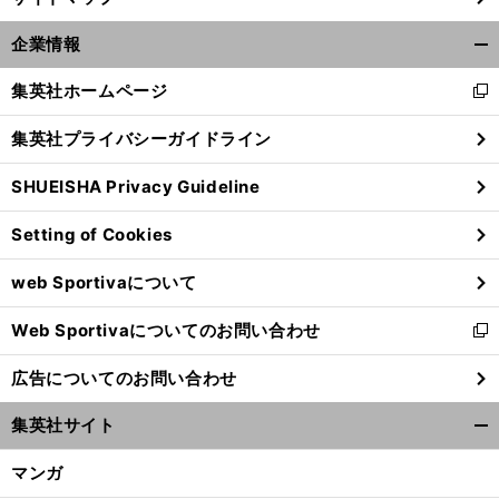
企業情報
開
く/
集英社ホームページ
新
閉
し
じ
集英社プライバシーガイドライン
い
る
ウ
SHUEISHA Privacy Guideline
ィ
ン
Setting of Cookies
ド
ウ
前
web Sportivaについて
へ
で
開
Web Sportivaについてのお問い合わせ
く
新
し
広告についてのお問い合わせ
い
ウ
集英社サイト
ィ
開
ン
く/
マンガ
ド
閉
ウ