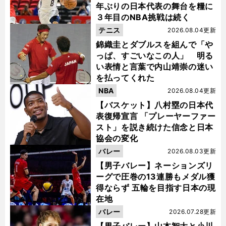
年ぶりの日本代表の舞台を糧に
３年目のNBA挑戦は続く
テニス
2026.08.04更新
錦織圭とダブルスを組んで「や
っぱ、すごいなこの人」 明る
い表情と言葉で内山靖崇の迷い
を払ってくれた
NBA
2026.08.04更新
【バスケット】八村塁の日本代
表復帰宣言 「プレーヤーファー
スト」を説き続けた信念と日本
協会の変化
バレー
2026.08.03更新
【男子バレー】ネーションズリ
ーグで圧巻の13連勝もメダル獲
得ならず 五輪を目指す日本の現
在地
バレー
2026.07.28更新