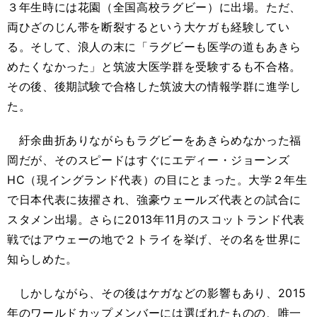
３年生時には花園（全国高校ラグビー）に出場。ただ、
両ひざのじん帯を断裂するという大ケガも経験してい
る。そして、浪人の末に「ラグビーも医学の道もあきら
めたくなかった」と筑波大医学群を受験するも不合格。
その後、後期試験で合格した筑波大の情報学群に進学し
た。
紆余曲折ありながらもラグビーをあきらめなかった福
岡だが、そのスピードはすぐにエディー・ジョーンズ
HC（現イングランド代表）の目にとまった。大学２年生
で日本代表に抜擢され、強豪ウェールズ代表との試合に
スタメン出場。さらに2013年11月のスコットランド代表
戦ではアウェーの地で２トライを挙げ、その名を世界に
知らしめた。
しかしながら、その後はケガなどの影響もあり、2015
年のワールドカップメンバーには選ばれたものの、唯一