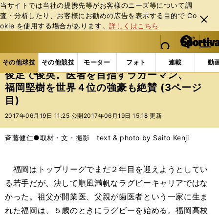
当サイトでは当社の提携先等がお客様のニーズ等について調
査・分析したり、お客様にお勧めの広告を表⽰する⽬的で Co
閉じ
okie を使⽤する場合があります。
詳しくはこちら
る
マイペ
web Sportiva (webスポルティーバ)
検索
メニュ
we
ー
その他球技の記事一覧
ラグビー
俊足で俊英。医者
b
ジ
その他球技
その他競技
モーター
フォト
連載
動
ス
俊足で俊英。医者を目指すラガーマン、
ポ
福岡堅樹を世界４位の強豪も絶賛 (3ページ
ル
目)
テ
ィ
2017年06月19日 11:25 公開
2017年06月19日 15:18 更新
ー
バ
斉藤健仁●取材・文・撮影 text & photo by Saito Kenji
福岡はトップリーグでまだ２年目を迎えようとしてい
る若手だが、決して順風満帆なラグビーキャリアではな
かった。祖父が開業医、父親が歯医者という一家に生ま
れた福岡は、５歳のときにラグビーを始める。福岡高校