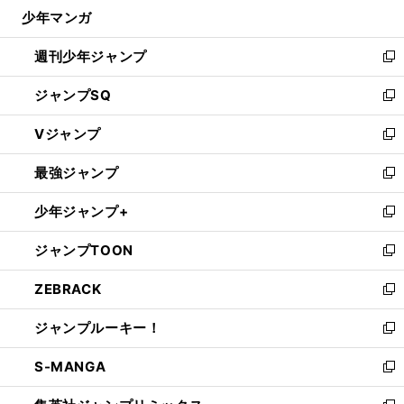
じ
少年マンガ
で
る
開
週刊少年ジャンプ
く
新
し
ジャンプSQ
い
新
ウ
し
Vジャンプ
ィ
い
新
ン
ウ
し
最強ジャンプ
ド
ィ
い
新
ウ
ン
ウ
し
少年ジャンプ+
で
ド
ィ
い
新
開
ウ
ン
ウ
し
ジャンプTOON
く
で
ド
ィ
い
新
開
ウ
ン
ウ
し
ZEBRACK
く
で
ド
ィ
い
新
開
ウ
ン
ウ
し
ジャンプルーキー！
く
で
ド
ィ
い
新
開
ウ
ン
ウ
し
S-MANGA
く
で
ド
ィ
い
新
開
ウ
ン
ウ
し