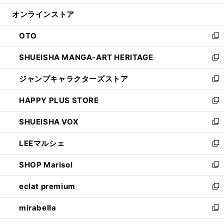
開
ン
ウ
オンラインストア
く
ド
ィ
ウ
ン
OTO
で
ド
新
開
ウ
し
SHUEISHA MANGA-ART HERITAGE
く
で
い
新
開
ウ
し
ジャンプキャラクターズストア
く
ィ
い
新
ン
ウ
し
HAPPY PLUS STORE
ド
ィ
い
新
ウ
ン
ウ
し
SHUEISHA VOX
で
ド
ィ
い
新
開
ウ
ン
ウ
し
LEEマルシェ
く
で
ド
ィ
い
新
開
ウ
ン
ウ
し
SHOP Marisol
く
で
ド
ィ
い
新
開
ウ
ン
ウ
し
eclat premium
く
で
ド
ィ
い
新
開
ウ
ン
ウ
し
mirabella
く
で
ド
ィ
い
新
開
ウ
ン
ウ
し