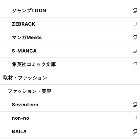
開
ウ
ン
ウ
し
ジャンプTOON
く
で
ド
ィ
い
新
開
ウ
ン
ウ
し
ZEBRACK
く
で
ド
ィ
い
新
開
ウ
ン
ウ
し
マンガMeets
く
で
ド
ィ
い
新
開
ウ
ン
ウ
し
S-MANGA
く
で
ド
ィ
い
新
開
ウ
ン
ウ
し
集英社コミック文庫
く
で
ド
ィ
い
新
開
ウ
ン
ウ
し
取材・ファッション
く
で
ド
ィ
い
開
ウ
ン
ウ
ファッション・美容
く
で
ド
ィ
開
ウ
ン
Seventeen
く
で
ド
新
開
ウ
し
non-no
く
で
い
新
開
ウ
し
BAILA
く
ィ
い
新
ン
ウ
し