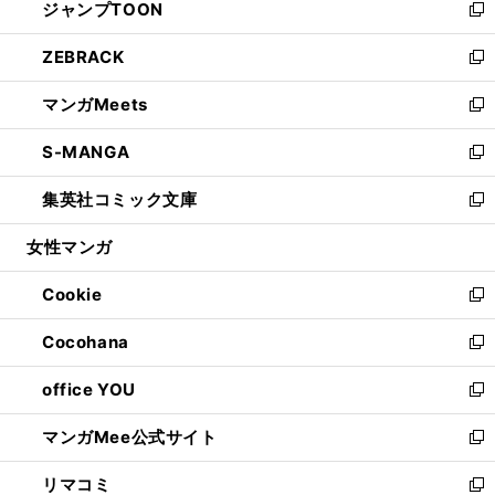
ジャンプTOON
く
で
ド
ィ
い
新
開
ウ
ン
ウ
し
ZEBRACK
く
で
ド
ィ
い
新
開
ウ
ン
ウ
し
マンガMeets
く
で
ド
ィ
い
新
開
ウ
ン
ウ
し
S-MANGA
く
で
ド
ィ
い
新
開
ウ
ン
ウ
し
集英社コミック文庫
く
で
ド
ィ
い
新
開
ウ
ン
ウ
し
女性マンガ
く
で
ド
ィ
い
開
ウ
ン
ウ
Cookie
く
で
ド
ィ
新
開
ウ
ン
し
Cocohana
く
で
ド
い
新
開
ウ
ウ
し
office YOU
く
で
ィ
い
新
開
ン
ウ
し
マンガMee公式サイト
く
ド
ィ
い
新
ウ
ン
ウ
し
リマコミ
で
ド
ィ
い
新