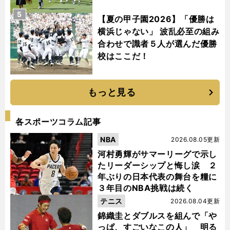
5
【夏の甲子園2026】「優勝は
横浜じゃない」 波乱必至の組み
合わせで識者５人が選んだ優勝
校はここだ！
もっと見る
各スポーツコラム記事
NBA
2026.08.05更新
河村勇輝がサマーリーグで示し
たリーダーシップと悔し涙 ２
年ぶりの日本代表の舞台を糧に
３年目のNBA挑戦は続く
テニス
2026.08.04更新
錦織圭とダブルスを組んで「や
っぱ、すごいなこの人」 明る