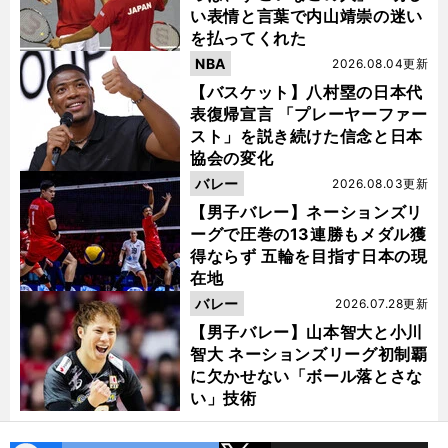
い表情と言葉で内山靖崇の迷い
を払ってくれた
NBA
2026.08.04更新
【バスケット】八村塁の日本代
表復帰宣言 「プレーヤーファー
スト」を説き続けた信念と日本
協会の変化
バレー
2026.08.03更新
【男子バレー】ネーションズリ
ーグで圧巻の13連勝もメダル獲
得ならず 五輪を目指す日本の現
在地
バレー
2026.07.28更新
【男子バレー】山本智大と小川
智大 ネーションズリーグ初制覇
に欠かせない「ボール落とさな
い」技術
特
」
前
へ
2
NBA
PG