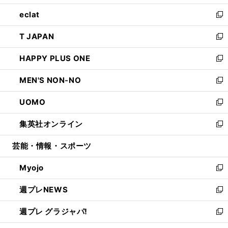
開
ウ
ン
ウ
し
eclat
く
で
ド
ィ
い
新
開
ウ
ン
ウ
し
T JAPAN
く
で
ド
ィ
い
新
開
ウ
ン
ウ
し
HAPPY PLUS ONE
く
で
ド
ィ
い
新
開
ウ
ン
ウ
し
MEN'S NON-NO
く
で
ド
ィ
い
新
開
ウ
ン
ウ
し
UOMO
く
で
ド
ィ
い
新
開
ウ
ン
ウ
し
集英社オンライン
く
で
ド
ィ
い
新
開
ウ
ン
ウ
し
芸能・情報・スポーツ
く
で
ド
ィ
い
開
ウ
ン
ウ
Myojo
く
で
ド
ィ
新
開
ウ
ン
し
週プレNEWS
く
で
ド
い
新
開
ウ
ウ
し
週プレ グラジャパ!
く
で
ィ
い
新
開
ン
ウ
し