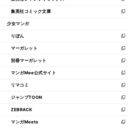
新
開
ウ
ン
ウ
し
集英社コミック文庫
く
で
ド
ィ
い
新
開
ウ
ン
ウ
し
少女マンガ
く
で
ド
ィ
い
開
ウ
ン
ウ
りぼん
く
で
ド
ィ
新
開
ウ
ン
し
マーガレット
く
で
ド
い
新
開
ウ
ウ
し
別冊マーガレット
く
で
ィ
い
新
開
ン
ウ
し
マンガMee公式サイト
く
ド
ィ
い
新
ウ
ン
ウ
し
リマコミ
で
ド
ィ
い
新
開
ウ
ン
ウ
し
ジャンプTOON
く
で
ド
ィ
い
新
開
ウ
ン
ウ
し
ZEBRACK
く
で
ド
ィ
い
新
開
ウ
ン
ウ
し
マンガMeets
く
で
ド
ィ
い
新
開