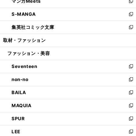
マンガMeets
く
で
ド
ィ
い
新
開
ウ
ン
ウ
し
S-MANGA
く
で
ド
ィ
い
新
開
ウ
ン
ウ
し
集英社コミック文庫
く
で
ド
ィ
い
新
開
ウ
ン
ウ
し
取材・ファッション
く
で
ド
ィ
い
開
ウ
ン
ウ
ファッション・美容
く
で
ド
ィ
開
ウ
ン
Seventeen
く
で
ド
新
開
ウ
し
non-no
く
で
い
新
開
ウ
し
BAILA
く
ィ
い
新
ン
ウ
し
MAQUIA
ド
ィ
い
新
ウ
ン
ウ
し
SPUR
で
ド
ィ
い
新
開
ウ
ン
ウ
し
LEE
く
で
ド
ィ
い
新