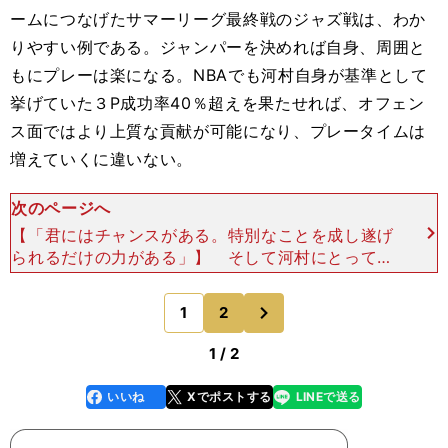
ームにつなげたサマーリーグ最終戦のジャズ戦は、わか
りやすい例である。ジャンパーを決めれば自身、周囲と
もにプレーは楽になる。NBAでも河村自身が基準として
挙げていた３P成功率40％超えを果たせれば、オフェン
ス面ではより上質な貢献が可能になり、プレータイムは
増えていくに違いない。
次のページへ
【「君にはチャンスがある。特別なことを成し遂げ
られるだけの力がある」】 そして河村にとって最
大のポイントは、常にディフェンスである。特にサ
イズ、フィジカルの強さともに世界最高のNBAで
次
1
2
のページへ
プレーするので
1 / 2
いいね
Xでポストする
LINEで送る
line
faceboo
x
k