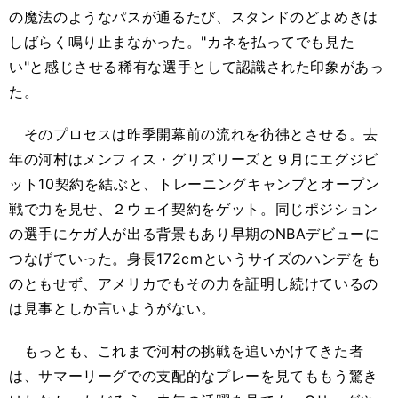
の魔法のようなパスが通るたび、スタンドのどよめきは
しばらく鳴り止まなかった。"カネを払ってでも見た
い"と感じさせる稀有な選手として認識された印象があっ
た。
そのプロセスは昨季開幕前の流れを彷彿とさせる。去
年の河村はメンフィス・グリズリーズと９月にエグジビ
ット10契約を結ぶと、トレーニングキャンプとオープン
戦で力を見せ、２ウェイ契約をゲット。同じポジション
の選手にケガ人が出る背景もあり早期のNBAデビューに
つなげていった。身長172cmというサイズのハンデをも
のともせず、アメリカでもその力を証明し続けているの
は見事としか言いようがない。
もっとも、これまで河村の挑戦を追いかけてきた者
は、サマーリーグでの支配的なプレーを見てももう驚き