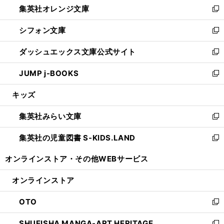
集英社オレンジ文庫
く
で
ド
い
新
開
ウ
ウ
し
シフォン文庫
く
で
ィ
い
新
開
ン
ウ
し
ダッシュエックス文庫公式サイト
く
ド
ィ
い
新
ウ
ン
ウ
し
JUMP j-BOOKS
で
ド
ィ
い
新
開
ウ
ン
ウ
し
キッズ
く
で
ド
ィ
い
開
ウ
ン
ウ
集英社みらい文庫
く
で
ド
ィ
新
開
ウ
ン
し
集英社の児童図書 S-KIDS.LAND
く
で
ド
い
新
開
ウ
ウ
し
オンラインストア・
その他WEBサービス
く
で
ィ
い
開
ン
ウ
オンラインストア
く
ド
ィ
ウ
ン
OTO
で
ド
新
開
ウ
し
SHUEISHA MANGA-ART HERITAGE
く
で