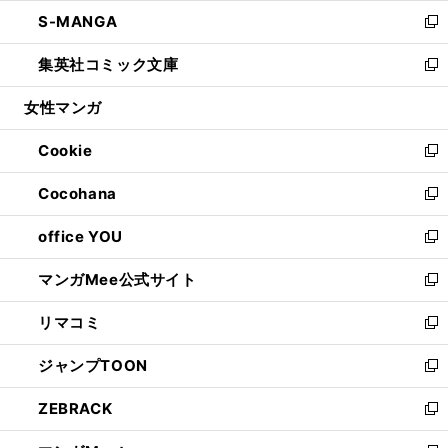
ウ
ン
ウ
し
S-MANGA
く
で
ド
ィ
い
新
開
ウ
ン
ウ
し
集英社コミック文庫
く
で
ド
ィ
い
新
開
ウ
ン
ウ
し
女性マンガ
く
で
ド
ィ
い
開
ウ
ン
ウ
Cookie
く
で
ド
ィ
新
開
ウ
ン
し
Cocohana
く
で
ド
い
新
開
ウ
ウ
し
office YOU
く
で
ィ
い
新
開
ン
ウ
し
マンガMee公式サイト
く
ド
ィ
い
新
ウ
ン
ウ
し
リマコミ
で
ド
ィ
い
新
開
ウ
ン
ウ
し
ジャンプTOON
く
で
ド
ィ
い
新
開
ウ
ン
ウ
し
ZEBRACK
く
で
ド
ィ
い
新
開
ウ
ン
ウ
し