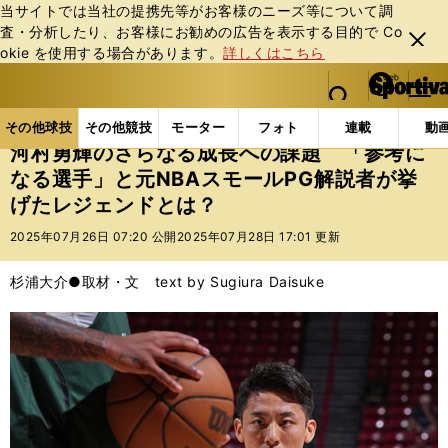
当サイトでは当社の提携先等がお客様のニーズ等について調
査・分析したり、お客様にお勧めの広告を表⽰する⽬的で Co
閉じ
okie を使⽤する場合があります。
詳しくはこちら
る
マイペ
web Sportiva (webスポルティーバ)
検索
メニュ
we
ー
その他球技の記事一覧
バスケットボール
NBA
b
ジ
その他球技
その他競技
モーター
フォト
連載
動
ス
河村勇輝のさらなる成長への課題 「参考に
ポ
なる選手」と元NBAスモールPG解説者が挙
ル
げたレジェンドとは？
テ
ィ
2025年07月26日 07:20 公開
2025年07月28日 17:01 更新
ー
バ
杉浦大介●取材・文 text by Sugiura Daisuke