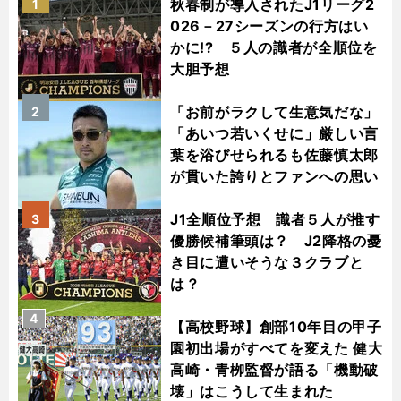
秋春制が導入されたJ1リーグ2
1
026－27シーズンの行方はい
かに!? ５人の識者が全順位を
大胆予想
「お前がラクして生意気だな」
2
「あいつ若いくせに」厳しい言
葉を浴びせられるも佐藤慎太郎
が貫いた誇りとファンへの思い
J1全順位予想 識者５人が推す
3
優勝候補筆頭は？ J2降格の憂
き目に遭いそうな３クラブと
は？
4
【高校野球】創部10年目の甲子
園初出場がすべてを変えた 健大
高崎・青栁監督が語る「機動破
壊」はこうして生まれた