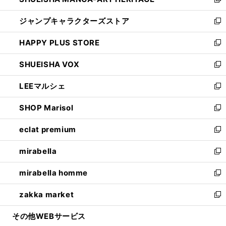
い
新
開
ウ
し
ジャンプキャラクターズストア
く
ィ
い
新
ン
ウ
し
HAPPY PLUS STORE
ド
ィ
い
新
ウ
ン
ウ
し
SHUEISHA VOX
で
ド
ィ
い
新
開
ウ
ン
ウ
し
LEEマルシェ
く
で
ド
ィ
い
新
開
ウ
ン
ウ
し
SHOP Marisol
く
で
ド
ィ
い
新
開
ウ
ン
ウ
し
eclat premium
く
で
ド
ィ
い
新
開
ウ
ン
ウ
し
mirabella
く
で
ド
ィ
い
新
開
ウ
ン
ウ
し
mirabella homme
く
で
ド
ィ
い
新
開
ウ
ン
ウ
し
zakka market
く
で
ド
ィ
い
新
開
ウ
ン
ウ
し
その他WEBサービス
く
で
ド
ィ
い