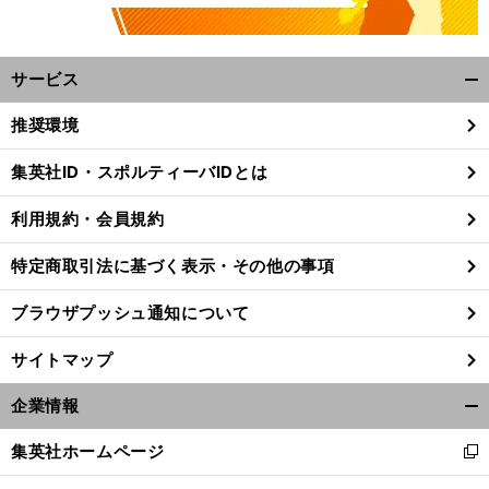
サービス
開
く/
推奨環境
閉
じ
集英社ID・スポルティーバIDとは
る
利用規約・会員規約
特定商取引法に基づく表示・その他の事項
ブラウザプッシュ通知について
サイトマップ
企業情報
開
く/
集英社ホームページ
新
閉
し
じ