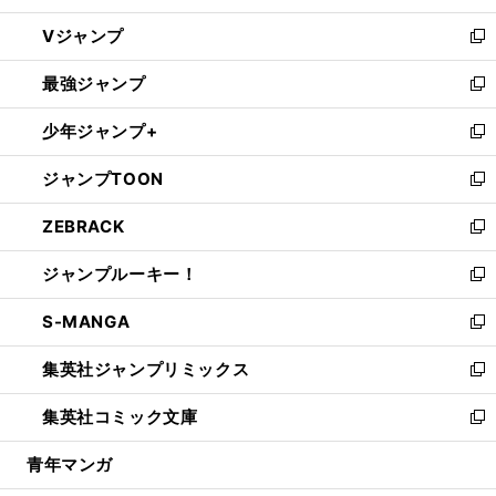
ウ
し
Vジャンプ
ィ
い
新
ン
ウ
し
最強ジャンプ
ド
ィ
い
新
ウ
ン
ウ
し
少年ジャンプ+
で
ド
ィ
い
新
開
ウ
ン
ウ
し
ジャンプTOON
く
で
ド
ィ
い
新
開
ウ
ン
ウ
し
ZEBRACK
く
で
ド
ィ
い
新
開
ウ
ン
ウ
し
ジャンプルーキー！
く
で
ド
ィ
い
新
開
ウ
ン
ウ
し
S-MANGA
く
で
ド
ィ
い
新
開
ウ
ン
ウ
し
集英社ジャンプリミックス
く
で
ド
ィ
い
新
開
ウ
ン
ウ
し
集英社コミック文庫
く
で
ド
ィ
い
新
開
ウ
ン
ウ
し
青年マンガ
く
で
ド
ィ
い
開
ウ
ン
ウ