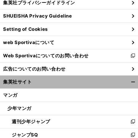
集英社プライバシーガイドライン
い
る
ウ
SHUEISHA Privacy Guideline
ィ
ン
Setting of Cookies
ド
ウ
web Sportivaについて
で
開
Web Sportivaについてのお問い合わせ
く
新
し
広告についてのお問い合わせ
い
ウ
集英社サイト
ィ
開
ン
く/
マンガ
ド
閉
ウ
じ
少年マンガ
で
る
開
週刊少年ジャンプ
く
新
し
ジャンプSQ
い
新