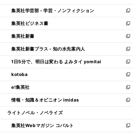
開
ウ
ン
ウ
集英社学芸部 - 学芸・ノンフィクション
く
で
ド
ィ
新
開
ウ
ン
し
集英社ビジネス書
く
で
ド
い
新
開
ウ
ウ
し
集英社新書
く
で
ィ
い
新
開
ン
ウ
し
集英社新書プラス - 知の水先案内人
く
ド
ィ
い
新
ウ
ン
ウ
し
1日5分で、明日は変わる よみタイ yomitai
で
ド
ィ
い
新
開
ウ
ン
ウ
し
kotoba
く
で
ド
ィ
い
新
開
ウ
ン
ウ
し
e!集英社
く
で
ド
ィ
い
新
開
ウ
ン
ウ
し
情報・知識＆オピニオン imidas
く
で
ド
ィ
い
新
開
ウ
ン
ウ
し
ライトノベル・ノベライズ
く
で
ド
ィ
い
開
ウ
ン
ウ
集英社Webマガジン コバルト
く
で
ド
ィ
新
開
ウ
ン
し