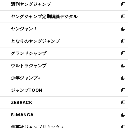
週刊ヤングジャンプ
く
で
ド
ィ
新
開
ウ
ン
し
ヤングジャンプ定期購読デジタル
く
で
ド
い
新
開
ウ
ウ
し
ヤンジャン！
く
で
ィ
い
新
開
ン
ウ
し
となりのヤングジャンプ
く
ド
ィ
い
新
ウ
ン
ウ
し
グランドジャンプ
で
ド
ィ
い
新
開
ウ
ン
ウ
し
ウルトラジャンプ
く
で
ド
ィ
い
新
開
ウ
ン
ウ
し
少年ジャンプ+
く
で
ド
ィ
い
新
開
ウ
ン
ウ
し
ジャンプTOON
く
で
ド
ィ
い
新
開
ウ
ン
ウ
し
ZEBRACK
く
で
ド
ィ
い
新
開
ウ
ン
ウ
し
S-MANGA
く
で
ド
ィ
い
新
開
ウ
ン
ウ
し
集英社ジャンプリミックス
く
で
ド
ィ
い