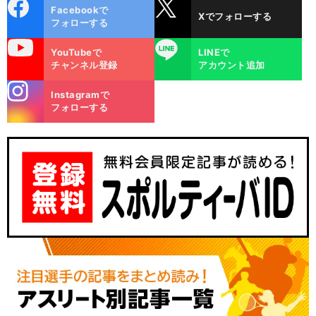
cebo
X
Facebookで
Xでフォローする
ok
フォローする
uTube
LINE
YouTubeで
LINEで
チャンネル登録
アカウント追加
stagra
Instagramで
m
フォローする