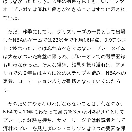
はしなかっただろう。去年の活躍を見ても、Gリーグや
オープン戦では優れた働きができることはすでに示され
ていた。
ただ、昨季にしても、グリズリーズの一員として出場
したNBAのゲームでは22試合で平均1.6得点、0.9アシス
トで終わったことは忘れるべきではない。プレータイム
は大差がついた終盤に限られ、プレーオフでの選手登録
も叶わなかった。そんな経緯、結果を振り返れば、アメ
リカでの２年目はさらに次のステップを踏み、NBAへの
定着、ローテーション入りが目標となっていくのだろ
う。
そのためにやらなければならないことは、何なのか。
NBAでも10年にわたって身長183cmと小柄なPGとして
プレーした経験を持ち、サマーリーグでは解説者として
河村のプレーを見たダレン・コリソンは２つの要素を課