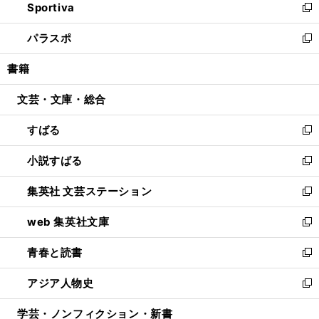
Sportiva
く
ド
ィ
い
新
ウ
ン
ウ
し
パラスポ
で
ド
ィ
い
新
開
ウ
ン
ウ
し
書籍
く
で
ド
ィ
い
開
ウ
ン
ウ
文芸・文庫・総合
く
で
ド
ィ
開
ウ
ン
すばる
く
で
ド
新
開
ウ
し
小説すばる
く
で
い
新
開
ウ
し
集英社 文芸ステーション
く
ィ
い
新
ン
ウ
し
web 集英社文庫
ド
ィ
い
新
ウ
ン
ウ
し
青春と読書
で
ド
ィ
い
新
開
ウ
ン
ウ
し
アジア人物史
く
で
ド
ィ
い
新
開
ウ
ン
ウ
し
学芸・ノンフィクション・新書
く
で
ド
ィ
い