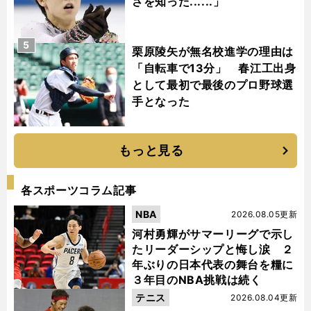
さを知った......」
5
栗原陵矢が無名校進学の理由は
「自転車で13分」 春江工出身
として最初で最後のプロ野球選
手となった
もっと見る
各スポーツコラム記事
NBA
2026.08.05更新
河村勇輝がサマーリーグで示し
たリーダーシップと悔し涙 ２
年ぶりの日本代表の舞台を糧に
３年目のNBA挑戦は続く
テニス
2026.08.04更新