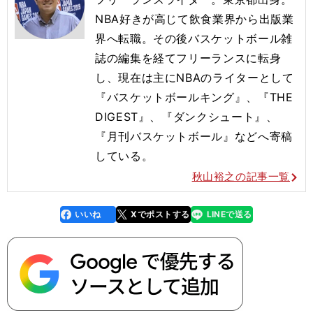
NBA
好きが高じて飲食業界から出版業
界へ転職。その後バスケットボール雑
誌の編集を経てフリーランスに転身
し、現在は主に
NBA
のライターとして
『バスケットボールキング』、『
THE
DIGEST
』、『ダンクシュート』、
『月刊バスケットボール』などへ寄稿
している。
秋山裕之の記事一覧
いいね
Xでポストする
LINEで送る
line
faceboo
x
k