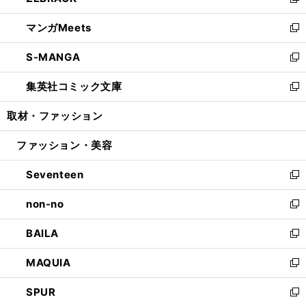
い
新
開
ウ
ン
ウ
し
マンガMeets
く
で
ド
ィ
い
新
開
ウ
ン
ウ
し
S-MANGA
く
で
ド
ィ
い
新
開
ウ
ン
ウ
し
集英社コミック文庫
く
で
ド
ィ
い
新
開
ウ
ン
ウ
し
取材・ファッション
く
で
ド
ィ
い
開
ウ
ン
ウ
ファッション・美容
く
で
ド
ィ
開
ウ
ン
Seventeen
く
で
ド
新
開
ウ
し
non-no
く
で
い
新
開
ウ
し
BAILA
く
ィ
い
新
ン
ウ
し
MAQUIA
ド
ィ
い
新
ウ
ン
ウ
し
SPUR
で
ド
ィ
い
新