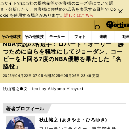
当サイトでは当社の提携先等がお客様のニーズ等について調
査・分析したり、お客様にお勧めの広告を表⽰する⽬的で Co
閉じ
okie を使⽤する場合があります。
詳しくはこちら
る
マイペ
web Sportiva (webスポルティーバ)
検索
メニュ
we
ー
その他球技の記事一覧
バスケットボール
NBA
b
ジ
その他球技
その他競技
モーター
フォト
連載
動
ス
NBA伝説の名選手：ロバート・オーリー 勝
ポ
つために自らを犠牲にしてジョーダン、コー
ル
ビーを上回る7度のNBA優勝を果たした「名
テ
ィ
脇役」
ー
2025年04月22日 07:05 公開
2025年05月06日 23:49 更新
バ
秋山裕之●文 text by Akiyama Hiroyuki
著者プロフィール
秋山裕之 (あきやま・ひろゆき)
フリーランスライター。東京都出身。