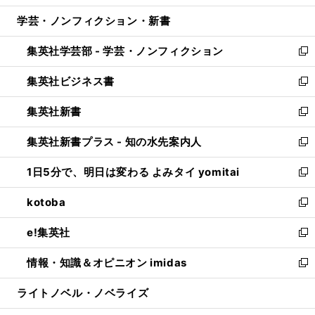
開
ウ
ン
ウ
し
学芸・ノンフィクション・新書
く
で
ド
ィ
い
開
ウ
ン
ウ
集英社学芸部 - 学芸・ノンフィクション
く
で
ド
ィ
新
開
ウ
ン
し
集英社ビジネス書
く
で
ド
い
新
開
ウ
ウ
し
集英社新書
く
で
ィ
い
新
開
ン
ウ
し
集英社新書プラス - 知の水先案内人
く
ド
ィ
い
新
ウ
ン
ウ
し
1日5分で、明日は変わる よみタイ yomitai
で
ド
ィ
い
新
開
ウ
ン
ウ
し
kotoba
く
で
ド
ィ
い
新
開
ウ
ン
ウ
し
e!集英社
く
で
ド
ィ
い
新
開
ウ
ン
ウ
し
情報・知識＆オピニオン imidas
く
で
ド
ィ
い
新
開
ウ
ン
ウ
し
ライトノベル・ノベライズ
く
で
ド
ィ
い
開
ウ
ン
ウ