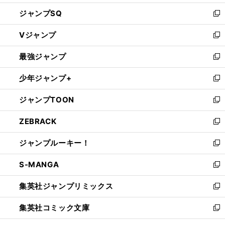
し
ジャンプSQ
い
新
ウ
し
Vジャンプ
ィ
い
新
ン
ウ
し
最強ジャンプ
ド
ィ
い
新
ウ
ン
ウ
し
少年ジャンプ+
で
ド
ィ
い
新
開
ウ
ン
ウ
し
ジャンプTOON
く
で
ド
ィ
い
新
開
ウ
ン
ウ
し
ZEBRACK
く
で
ド
ィ
い
新
開
ウ
ン
ウ
し
ジャンプルーキー！
く
で
ド
ィ
い
新
開
ウ
ン
ウ
し
S-MANGA
く
で
ド
ィ
い
新
開
ウ
ン
ウ
し
集英社ジャンプリミックス
く
で
ド
ィ
い
新
開
ウ
ン
ウ
し
集英社コミック文庫
く
で
ド
ィ
い
新
開
ウ
ン
ウ
し