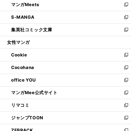
マンガMeets
く
で
ド
ィ
い
新
開
ウ
ン
ウ
し
S-MANGA
く
で
ド
ィ
い
新
開
ウ
ン
ウ
し
集英社コミック文庫
く
で
ド
ィ
い
新
開
ウ
ン
ウ
し
女性マンガ
く
で
ド
ィ
い
開
ウ
ン
ウ
Cookie
く
で
ド
ィ
新
開
ウ
ン
し
Cocohana
く
で
ド
い
新
開
ウ
ウ
し
office YOU
く
で
ィ
い
新
開
ン
ウ
し
マンガMee公式サイト
く
ド
ィ
い
新
ウ
ン
ウ
し
リマコミ
で
ド
ィ
い
新
開
ウ
ン
ウ
し
ジャンプTOON
く
で
ド
ィ
い
新
開
ウ
ン
ウ
し
ZEBRACK
く
で
ド
ィ