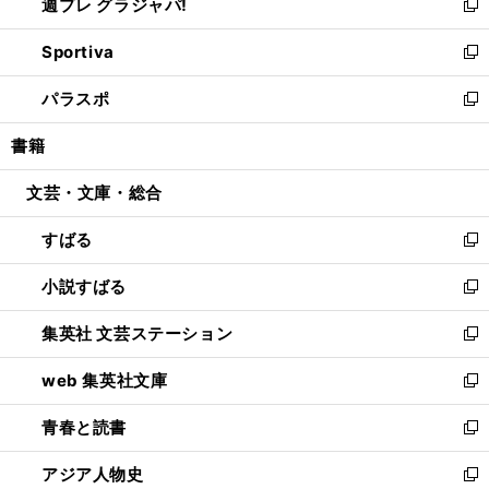
週プレ グラジャパ!
く
で
ィ
い
新
開
ン
ウ
し
Sportiva
く
ド
ィ
い
新
ウ
ン
ウ
し
パラスポ
で
ド
ィ
い
新
開
ウ
ン
ウ
し
書籍
く
で
ド
ィ
い
開
ウ
ン
ウ
文芸・文庫・総合
く
で
ド
ィ
開
ウ
ン
すばる
く
で
ド
新
開
ウ
し
小説すばる
く
で
い
新
開
ウ
し
集英社 文芸ステーション
く
ィ
い
新
ン
ウ
し
web 集英社文庫
ド
ィ
い
新
ウ
ン
ウ
し
青春と読書
で
ド
ィ
い
新
開
ウ
ン
ウ
し
アジア人物史
く
で
ド
ィ
い
新