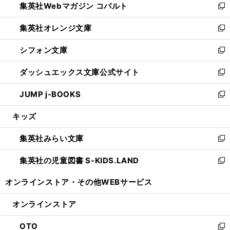
集英社Webマガジン コバルト
く
で
ド
ィ
新
開
ウ
ン
し
集英社オレンジ文庫
く
で
ド
い
新
開
ウ
ウ
し
シフォン文庫
く
で
ィ
い
新
開
ン
ウ
し
ダッシュエックス文庫公式サイト
く
ド
ィ
い
新
ウ
ン
ウ
し
JUMP j-BOOKS
で
ド
ィ
い
新
開
ウ
ン
ウ
し
キッズ
く
で
ド
ィ
い
開
ウ
ン
ウ
集英社みらい文庫
く
で
ド
ィ
新
開
ウ
ン
し
集英社の児童図書 S-KIDS.LAND
く
で
ド
い
新
開
ウ
ウ
し
オンラインストア・
その他WEBサービス
く
で
ィ
い
開
ン
ウ
オンラインストア
く
ド
ィ
ウ
ン
OTO
で
ド
新