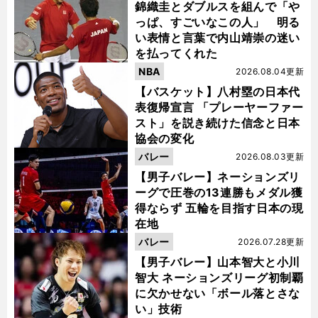
錦織圭とダブルスを組んで「や
っぱ、すごいなこの人」 明る
い表情と言葉で内山靖崇の迷い
を払ってくれた
NBA
2026.08.04更新
【バスケット】八村塁の日本代
表復帰宣言 「プレーヤーファー
スト」を説き続けた信念と日本
協会の変化
バレー
2026.08.03更新
【男子バレー】ネーションズリ
ーグで圧巻の13連勝もメダル獲
得ならず 五輪を目指す日本の現
在地
バレー
2026.07.28更新
【男子バレー】山本智大と小川
智大 ネーションズリーグ初制覇
に欠かせない「ボール落とさな
い」技術