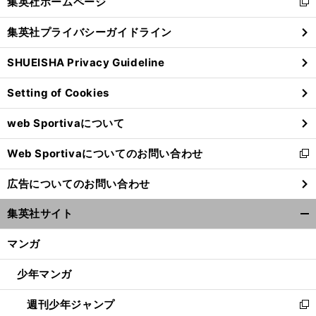
集英社ホームページ
新
閉
し
じ
集英社プライバシーガイドライン
い
る
ウ
SHUEISHA Privacy Guideline
ィ
ン
Setting of Cookies
ド
ウ
web Sportivaについて
で
開
Web Sportivaについてのお問い合わせ
く
新
し
広告についてのお問い合わせ
い
ウ
集英社サイト
ィ
開
ン
く/
マンガ
ド
閉
ウ
じ
少年マンガ
で
る
開
】
・
史
な
.
」
」
.
N
：
・
ハ
」
週刊少年ジャンプ
く
新
BA伝説の名選手
ジョン
スタークス
ドラフト外から成り上がり「
ート＆ソウル
としてニューヨーカーに愛されたタフガイ
PG