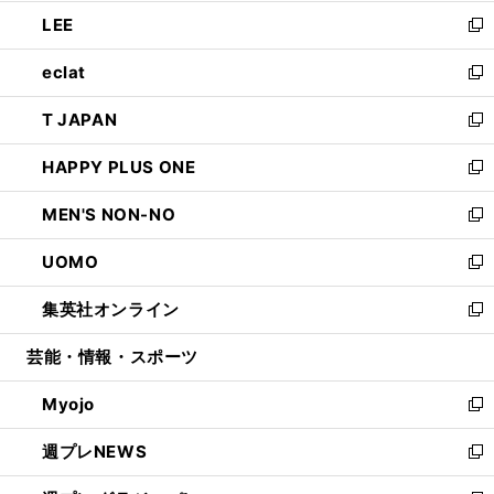
開
ウ
ン
ウ
し
LEE
く
で
ド
ィ
い
新
開
ウ
ン
ウ
し
eclat
く
で
ド
ィ
い
新
開
ウ
ン
ウ
し
T JAPAN
く
で
ド
ィ
い
新
開
ウ
ン
ウ
し
HAPPY PLUS ONE
く
で
ド
ィ
い
新
開
ウ
ン
ウ
し
MEN'S NON-NO
く
で
ド
ィ
い
新
開
ウ
ン
ウ
し
UOMO
く
で
ド
ィ
い
新
開
ウ
ン
ウ
し
集英社オンライン
く
で
ド
ィ
い
新
開
ウ
ン
ウ
し
芸能・情報・スポーツ
く
で
ド
ィ
い
開
ウ
ン
ウ
Myojo
く
で
ド
ィ
新
開
ウ
ン
し
週プレNEWS
く
で
ド
い
新
開
ウ
ウ
し