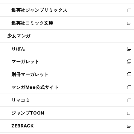
開
ウ
ン
ウ
し
集英社ジャンプリミックス
く
で
ド
ィ
い
新
開
ウ
ン
ウ
し
集英社コミック文庫
く
で
ド
ィ
い
新
開
ウ
ン
ウ
し
少女マンガ
く
で
ド
ィ
い
開
ウ
ン
ウ
りぼん
く
で
ド
ィ
新
開
ウ
ン
し
マーガレット
く
で
ド
い
新
開
ウ
ウ
し
別冊マーガレット
く
で
ィ
い
新
開
ン
ウ
し
マンガMee公式サイト
く
ド
ィ
い
新
ウ
ン
ウ
し
リマコミ
で
ド
ィ
い
新
開
ウ
ン
ウ
し
ジャンプTOON
く
で
ド
ィ
い
新
開
ウ
ン
ウ
し
ZEBRACK
く
で
ド
ィ
い
新
開
ウ
ン
ウ
し