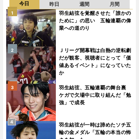
今日
昨日
週間
月間
羽生結弦を覚醒させた「誰かの
1
ために」の思い 五輪連覇の偉
業への道のり
Ｊリーグ開幕戦は白熱の逆転劇
2
だが観客、視聴者にとって「価
値あるイベント」になっていた
か
羽生結弦、五輪連覇の舞台裏
3
ケガで欠場中に取り組んだ「勉
強」で成長
4
羽生結弦が一時は諦めたソチ五
輪の金メダル「五輪の本当の怖