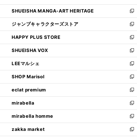
開
ウ
し
SHUEISHA MANGA-ART HERITAGE
く
で
い
新
開
ウ
し
ジャンプキャラクターズストア
く
ィ
い
新
ン
ウ
し
HAPPY PLUS STORE
ド
ィ
い
新
ウ
ン
ウ
し
SHUEISHA VOX
で
ド
ィ
い
新
開
ウ
ン
ウ
し
LEEマルシェ
く
で
ド
ィ
い
新
開
ウ
ン
ウ
し
SHOP Marisol
く
で
ド
ィ
い
新
開
ウ
ン
ウ
し
eclat premium
く
で
ド
ィ
い
新
開
ウ
ン
ウ
し
mirabella
く
で
ド
ィ
い
新
開
ウ
ン
ウ
し
mirabella homme
く
で
ド
ィ
い
新
開
ウ
ン
ウ
し
zakka market
く
で
ド
ィ
い
新
開
ウ
ン
ウ
し