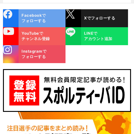
cebo
X
Facebookで
Xでフォローする
ok
フォローする
uTube
LINE
YouTubeで
LINEで
チャンネル登録
アカウント追加
stagra
Instagramで
m
フォローする