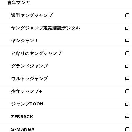
青年マンガ
く
で
ド
ィ
い
開
ウ
ン
ウ
週刊ヤングジャンプ
く
で
ド
ィ
新
開
ウ
ン
し
ヤングジャンプ定期購読デジタル
く
で
ド
い
新
開
ウ
ウ
し
ヤンジャン！
く
で
ィ
い
新
開
ン
ウ
し
となりのヤングジャンプ
く
ド
ィ
い
新
ウ
ン
ウ
し
グランドジャンプ
で
ド
ィ
い
新
開
ウ
ン
ウ
し
ウルトラジャンプ
く
で
ド
ィ
い
新
開
ウ
ン
ウ
し
少年ジャンプ+
く
で
ド
ィ
い
新
開
ウ
ン
ウ
し
ジャンプTOON
く
で
ド
ィ
い
新
開
ウ
ン
ウ
し
ZEBRACK
く
で
ド
ィ
い
新
開
ウ
ン
ウ
し
S-MANGA
く
で
ド
ィ
い
新