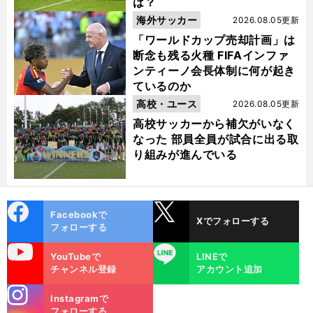
は？
海外サッカー
2026.08.05更新
「ワールドカップ売却計画」は
断念も残る火種 FIFAインファ
ンティーノ会長体制に何が起き
ているのか
高校・ユース
2026.08.05更新
高校サッカーから補欠がいなく
なった 部員全員が試合に出る取
り組みが進んでいる
cebo
X
Facebookで
Xでフォローする
ok
フォローする
uTube
LINE
YouTubeで
LINEで
チャンネル登録
アカウント追加
stagra
Instagramで
m
フォローする