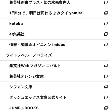
集英社新書プラス - 知の水先案内人
く
ド
ィ
い
新
ウ
ン
ウ
し
1日5分で、明日は変わる よみタイ yomitai
で
ド
ィ
い
新
開
ウ
ン
ウ
し
kotoba
く
で
ド
ィ
い
新
開
ウ
ン
ウ
し
e!集英社
く
で
ド
ィ
い
新
開
ウ
ン
ウ
し
情報・知識＆オピニオン imidas
く
で
ド
ィ
い
新
開
ウ
ン
ウ
し
ライトノベル・ノベライズ
く
で
ド
ィ
い
開
ウ
ン
ウ
集英社Webマガジン コバルト
く
で
ド
ィ
新
開
ウ
ン
し
集英社オレンジ文庫
く
で
ド
い
新
開
ウ
ウ
し
シフォン文庫
く
で
ィ
い
新
開
ン
ウ
し
ダッシュエックス文庫公式サイト
く
ド
ィ
い
新
ウ
ン
ウ
し
JUMP j-BOOKS
で
ド
ィ
い
新