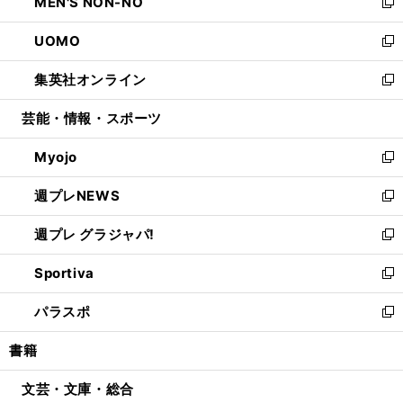
MEN'S NON-NO
く
で
ド
ィ
い
新
開
ウ
ン
ウ
し
UOMO
く
で
ド
ィ
い
新
開
ウ
ン
ウ
し
集英社オンライン
く
で
ド
ィ
い
新
開
ウ
ン
ウ
し
芸能・情報・スポーツ
く
で
ド
ィ
い
開
ウ
ン
ウ
Myojo
く
で
ド
ィ
新
開
ウ
ン
し
週プレNEWS
く
で
ド
い
新
開
ウ
ウ
し
週プレ グラジャパ!
く
で
ィ
い
新
開
ン
ウ
し
Sportiva
く
ド
ィ
い
新
ウ
ン
ウ
し
パラスポ
で
ド
ィ
い
新
開
ウ
ン
ウ
し
書籍
く
で
ド
ィ
い
開
ウ
ン
ウ
文芸・文庫・総合
く
で
ド
ィ