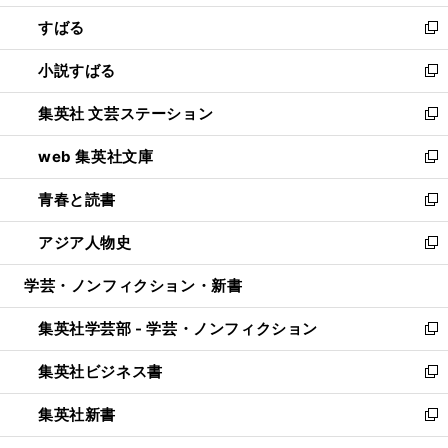
開
ウ
ン
すばる
く
で
ド
新
開
ウ
し
小説すばる
く
で
い
新
開
ウ
し
集英社 文芸ステーション
く
ィ
い
新
ン
ウ
し
web 集英社文庫
ド
ィ
い
新
ウ
ン
ウ
し
青春と読書
で
ド
ィ
い
新
開
ウ
ン
ウ
し
アジア人物史
く
で
ド
ィ
い
新
開
ウ
ン
ウ
し
学芸・ノンフィクション・新書
く
で
ド
ィ
い
開
ウ
ン
ウ
集英社学芸部 - 学芸・ノンフィクション
く
で
ド
ィ
新
開
ウ
ン
し
集英社ビジネス書
く
で
ド
い
新
開
ウ
ウ
し
集英社新書
く
で
ィ
い
新
開
ン
ウ
し