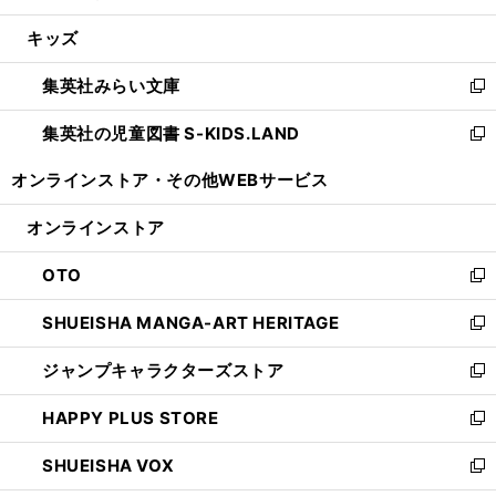
開
ウ
ン
ウ
し
キッズ
く
で
ド
ィ
い
開
ウ
ン
ウ
集英社みらい文庫
く
で
ド
ィ
新
開
ウ
ン
し
集英社の児童図書 S-KIDS.LAND
く
で
ド
い
新
開
ウ
ウ
し
オンラインストア・
その他WEBサービス
く
で
ィ
い
開
ン
ウ
オンラインストア
く
ド
ィ
ウ
ン
OTO
で
ド
新
開
ウ
し
SHUEISHA MANGA-ART HERITAGE
く
で
い
新
開
ウ
し
ジャンプキャラクターズストア
く
ィ
い
新
ン
ウ
し
HAPPY PLUS STORE
ド
ィ
い
新
ウ
ン
ウ
し
SHUEISHA VOX
で
ド
ィ
い
新
開
ウ
ン
ウ
し