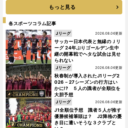
もっと見る
各スポーツコラム記事
Jリーグ
2026.08.06更新
サッカー日本代表と無縁のＪリ
ーグ 24年ぶりゴールデン生中
継の開幕戦でヘタな試合は見せ
られない
Jリーグ
2026.08.06更新
秋春制が導入されたJ1リーグ2
026－27シーズンの行方はい
かに!? ５人の識者が全順位を
大胆予想
Jリーグ
2026.08.06更新
J1全順位予想 識者５人が推す
優勝候補筆頭は？ J2降格の憂
き目に遭いそうな３クラブと