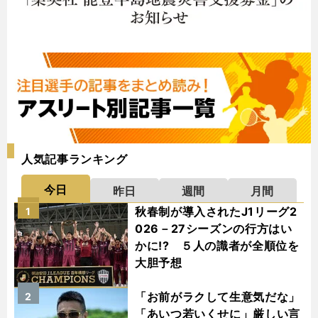
人気記事ランキング
今日
昨日
週間
月間
秋春制が導入されたJ1リーグ2
1
026－27シーズンの行方はい
かに!? ５人の識者が全順位を
大胆予想
「お前がラクして生意気だな」
2
「あいつ若いくせに」厳しい言