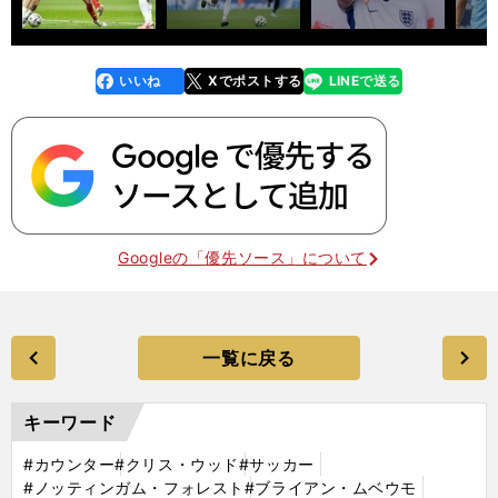
いいね
Xでポストする
LINEで送る
line
faceboo
x
k
Googleの「優先ソース」について
一覧に戻る
キーワード
#カウンター
#クリス・ウッド
#サッカー
#ノッティンガム・フォレスト
#ブライアン・ムベウモ