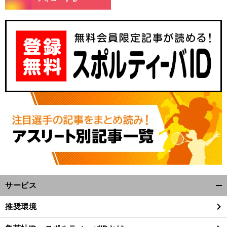
サービス
開
く/
推奨環境
閉
じ