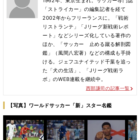
1962年、東京生まれ。サッカー専門誌
「ストライカー」の編集記者を経て
2002年からフリーランスに。「戦術
リストランテ」「Jリーグ新戦術レポ
ート」などシリーズ化している著作の
ほか、「サッカー 止める蹴る解剖図
鑑」（風間八宏著）などの構成も手掛
ける。ジェフユナイテッド千葉を追っ
た「犬の生活」、「Jリーグ戦術ラ
ボ」のWEB連載を継続中。
西部謙司の記事一覧
【写真】ワールドサッカー「新」スター名鑑