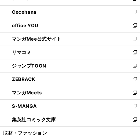
開
ウ
ン
し
Cocohana
く
で
ド
い
新
開
ウ
ウ
し
office YOU
く
で
ィ
い
新
開
ン
ウ
し
マンガMee公式サイト
く
ド
ィ
い
新
ウ
ン
ウ
し
リマコミ
で
ド
ィ
い
新
開
ウ
ン
ウ
し
ジャンプTOON
く
で
ド
ィ
い
新
開
ウ
ン
ウ
し
ZEBRACK
く
で
ド
ィ
い
新
開
ウ
ン
ウ
し
マンガMeets
く
で
ド
ィ
い
新
開
ウ
ン
ウ
し
S-MANGA
く
で
ド
ィ
い
新
開
ウ
ン
ウ
し
集英社コミック文庫
く
で
ド
ィ
い
新
開
ウ
ン
ウ
し
取材・ファッション
く
で
ド
ィ
い
開
ウ