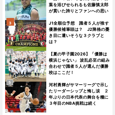
葉を浴びせられるも佐藤慎太郎
が貫いた誇りとファンへの思い
J1全順位予想 識者５人が推す
3
優勝候補筆頭は？ J2降格の憂
き目に遭いそうな３クラブと
は？
4
【夏の甲子園2026】「優勝は
横浜じゃない」 波乱必至の組み
合わせで識者５人が選んだ優勝
校はここだ！
5
河村勇輝がサマーリーグで示し
たリーダーシップと悔し涙 ２
年ぶりの日本代表の舞台を糧に
３年目のNBA挑戦は続く