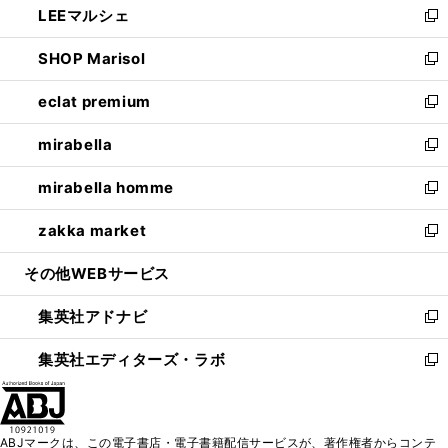
LEEマルシェ
く
で
ド
ィ
い
新
開
ウ
ン
ウ
し
SHOP Marisol
く
で
ド
ィ
い
新
開
ウ
ン
ウ
し
eclat premium
く
で
ド
ィ
い
新
開
ウ
ン
ウ
し
mirabella
く
で
ド
ィ
い
新
開
ウ
ン
ウ
し
mirabella homme
く
で
ド
ィ
い
新
開
ウ
ン
ウ
し
zakka market
く
で
ド
ィ
い
新
開
ウ
ン
ウ
し
その他WEBサービス
く
で
ド
ィ
い
開
ウ
ン
ウ
集英社アドナビ
く
で
ド
ィ
新
開
ウ
ン
し
集英社エディターズ・ラボ
く
で
ド
い
新
開
ウ
ウ
し
く
で
ィ
い
開
ン
ウ
ABJマークは、この電子書店・電子書籍配信サービスが、著作権者からコンテ
く
ド
ィ