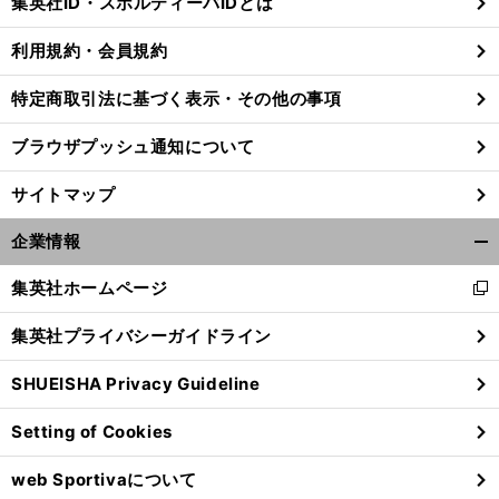
集英社ID・スポルティーバIDとは
る
利用規約・会員規約
特定商取引法に基づく表示・その他の事項
ブラウザプッシュ通知について
サイトマップ
企業情報
開
く/
集英社ホームページ
新
閉
し
じ
集英社プライバシーガイドライン
い
る
ウ
SHUEISHA Privacy Guideline
ィ
ン
Setting of Cookies
ド
ウ
web Sportivaについて
で