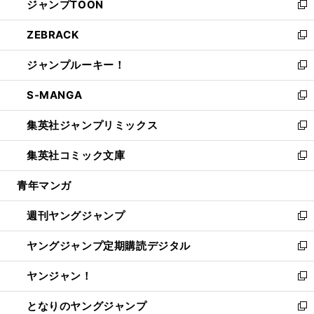
ジャンプTOON
く
で
ド
ィ
い
新
開
ウ
ン
ウ
し
ZEBRACK
く
で
ド
ィ
い
新
開
ウ
ン
ウ
し
ジャンプルーキー！
く
で
ド
ィ
い
新
開
ウ
ン
ウ
し
S-MANGA
く
で
ド
ィ
い
新
開
ウ
ン
ウ
し
集英社ジャンプリミックス
く
で
ド
ィ
い
新
開
ウ
ン
ウ
し
集英社コミック文庫
く
で
ド
ィ
い
新
開
ウ
ン
ウ
し
青年マンガ
く
で
ド
ィ
い
開
ウ
ン
ウ
週刊ヤングジャンプ
く
で
ド
ィ
新
開
ウ
ン
し
ヤングジャンプ定期購読デジタル
く
で
ド
い
新
開
ウ
ウ
し
ヤンジャン！
く
で
ィ
い
新
開
ン
ウ
し
となりのヤングジャンプ
く
ド
ィ
い
新