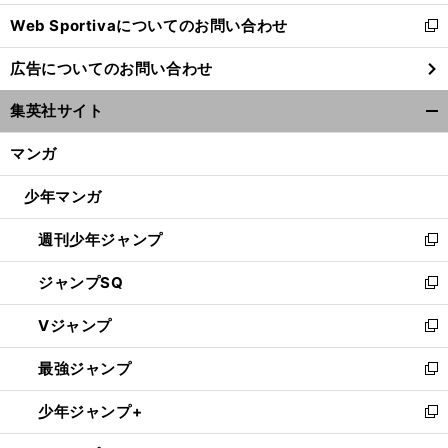
開
Web Sportivaについてのお問い合わせ
く
新
し
広告についてのお問い合わせ
い
ウ
？
プ
？
集英社サイト
ィ
レミアリーグで今見逃せないクラブは
水沼貴史がオススメのチームのよさを徹底解説
開
ン
く/
マンガ
ド
閉
ウ
じ
少年マンガ
で
る
開
週刊少年ジャンプ
く
新
し
ジャンプSQ
い
新
ウ
し
Vジャンプ
ィ
い
新
ン
ウ
し
最強ジャンプ
ド
ィ
い
新
ウ
ン
ウ
し
少年ジャンプ+
で
ド
ィ
い
新
開
ウ
ン
ウ
し