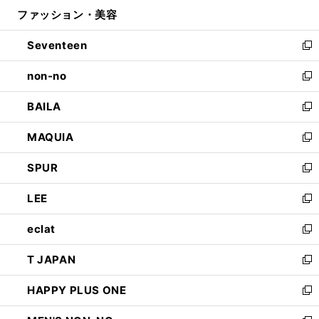
ン
ウ
ファッション・美容
く
で
ド
ィ
開
ウ
ン
Seventeen
く
で
ド
新
開
ウ
し
non-no
く
で
い
新
開
ウ
し
BAILA
く
ィ
い
新
ン
ウ
し
MAQUIA
ド
ィ
い
新
ウ
ン
ウ
し
SPUR
で
ド
ィ
い
新
開
ウ
ン
ウ
し
LEE
く
で
ド
ィ
い
新
開
ウ
ン
ウ
し
eclat
く
で
ド
ィ
い
新
開
ウ
ン
ウ
し
T JAPAN
く
で
ド
ィ
い
新
開
ウ
ン
ウ
し
HAPPY PLUS ONE
く
で
ド
ィ
い
新
開
ウ
ン
ウ
し