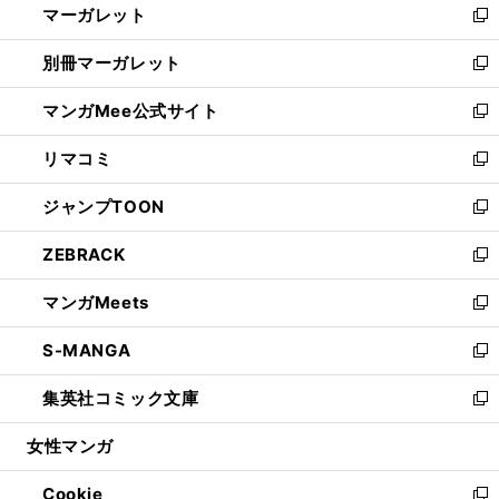
マーガレット
く
で
ド
い
新
開
ウ
ウ
し
別冊マーガレット
く
で
ィ
い
新
開
ン
ウ
し
マンガMee公式サイト
く
ド
ィ
い
新
ウ
ン
ウ
し
リマコミ
で
ド
ィ
い
新
開
ウ
ン
ウ
し
ジャンプTOON
く
で
ド
ィ
い
新
開
ウ
ン
ウ
し
ZEBRACK
く
で
ド
ィ
い
新
開
ウ
ン
ウ
し
マンガMeets
く
で
ド
ィ
い
新
開
ウ
ン
ウ
し
S-MANGA
く
で
ド
ィ
い
新
開
ウ
ン
ウ
し
集英社コミック文庫
く
で
ド
ィ
い
新
開
ウ
ン
ウ
し
女性マンガ
く
で
ド
ィ
い
開
ウ
ン
ウ
Cookie
く
で
ド
ィ
新