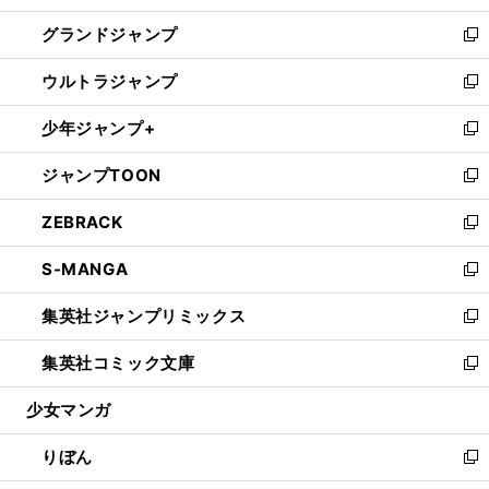
ウ
ン
ウ
し
グランドジャンプ
で
ド
ィ
い
新
開
ウ
ン
ウ
し
ウルトラジャンプ
く
で
ド
ィ
い
新
開
ウ
ン
ウ
し
少年ジャンプ+
く
で
ド
ィ
い
新
開
ウ
ン
ウ
し
ジャンプTOON
く
で
ド
ィ
い
新
開
ウ
ン
ウ
し
ZEBRACK
く
で
ド
ィ
い
新
開
ウ
ン
ウ
し
S-MANGA
く
で
ド
ィ
い
新
開
ウ
ン
ウ
し
集英社ジャンプリミックス
く
で
ド
ィ
い
新
開
ウ
ン
ウ
し
集英社コミック文庫
く
で
ド
ィ
い
新
開
ウ
ン
ウ
し
少女マンガ
く
で
ド
ィ
い
開
ウ
ン
ウ
りぼん
く
で
ド
ィ
新
開
ウ
ン
し