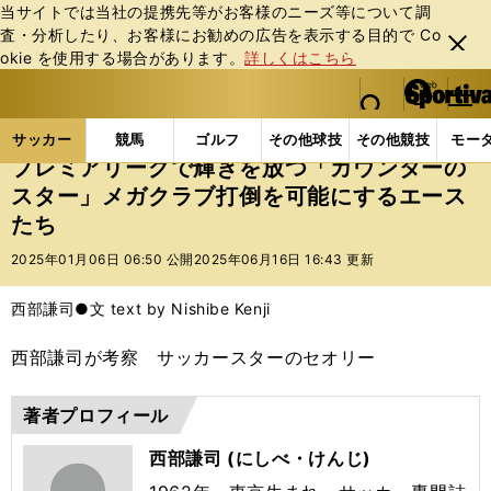
当サイトでは当社の提携先等がお客様のニーズ等について調
査・分析したり、お客様にお勧めの広告を表⽰する⽬的で Co
閉じ
okie を使⽤する場合があります。
詳しくはこちら
る
マイペ
web Sportiva (webスポルティーバ)
検索
メニュ
we
ー
サッカーの記事一覧
海外サッカー
海外サッカー
b
ジ
サッカー
競馬
ゴルフ
その他球技
その他競技
モー
ス
プレミアリーグで輝きを放つ「カウンターの
ポ
スター」メガクラブ打倒を可能にするエース
ル
たち
テ
ィ
2025年01月06日 06:50 公開
2025年06月16日 16:43 更新
ー
バ
西部謙司●文 text by Nishibe Kenji
西部謙司が考察 サッカースターのセオリー
著者プロフィール
西部謙司 (にしべ・けんじ)