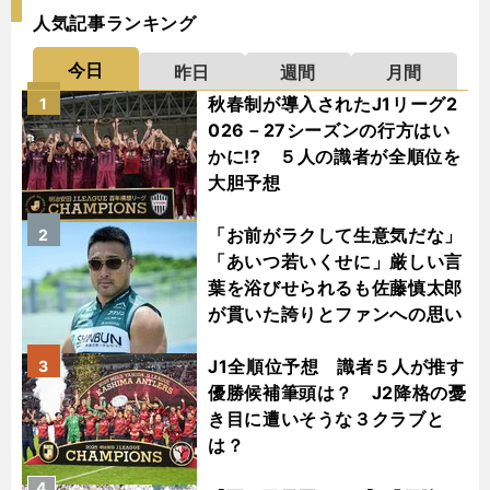
人気記事ランキング
今日
昨日
週間
月間
秋春制が導入されたJ1リーグ2
1
026－27シーズンの行方はい
かに!? ５人の識者が全順位を
大胆予想
「お前がラクして生意気だな」
2
「あいつ若いくせに」厳しい言
葉を浴びせられるも佐藤慎太郎
が貫いた誇りとファンへの思い
J1全順位予想 識者５人が推す
3
優勝候補筆頭は？ J2降格の憂
き目に遭いそうな３クラブと
は？
4