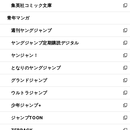
し
集英社コミック文庫
く
で
ド
ィ
い
新
開
ウ
ン
ウ
し
青年マンガ
く
で
ド
ィ
い
開
ウ
ン
ウ
週刊ヤングジャンプ
く
で
ド
ィ
新
開
ウ
ン
し
ヤングジャンプ定期購読デジタル
く
で
ド
い
新
開
ウ
ウ
し
ヤンジャン！
く
で
ィ
い
新
開
ン
ウ
し
となりのヤングジャンプ
く
ド
ィ
い
新
ウ
ン
ウ
し
グランドジャンプ
で
ド
ィ
い
新
開
ウ
ン
ウ
し
ウルトラジャンプ
く
で
ド
ィ
い
新
開
ウ
ン
ウ
し
少年ジャンプ+
く
で
ド
ィ
い
新
開
ウ
ン
ウ
し
ジャンプTOON
く
で
ド
ィ
い
新
開
ウ
ン
ウ
し
く