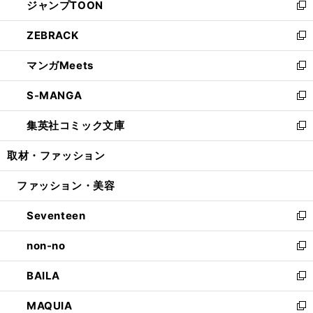
ジャンプTOON
く
で
ド
ィ
い
新
開
ウ
ン
ウ
し
ZEBRACK
く
で
ド
ィ
い
新
開
ウ
ン
ウ
し
マンガMeets
く
で
ド
ィ
い
新
開
ウ
ン
ウ
し
S-MANGA
く
で
ド
ィ
い
新
開
ウ
ン
ウ
し
集英社コミック文庫
く
で
ド
ィ
い
新
開
ウ
ン
ウ
し
取材・ファッション
く
で
ド
ィ
い
開
ウ
ン
ウ
ファッション・美容
く
で
ド
ィ
開
ウ
ン
Seventeen
く
で
ド
新
開
ウ
し
non-no
く
で
い
新
開
ウ
し
BAILA
く
ィ
い
新
ン
ウ
し
MAQUIA
ド
ィ
い
新