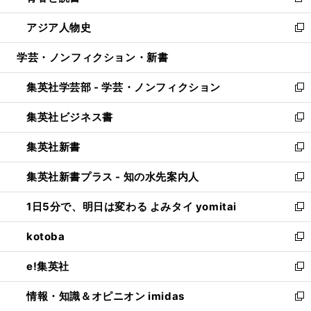
新
開
ウ
ン
ウ
し
アジア人物史
く
で
ド
ィ
い
新
開
ウ
ン
ウ
し
学芸・ノンフィクション・新書
く
で
ド
ィ
い
開
ウ
ン
ウ
集英社学芸部 - 学芸・ノンフィクション
く
で
ド
ィ
新
開
ウ
ン
し
集英社ビジネス書
く
で
ド
い
新
開
ウ
ウ
し
集英社新書
く
で
ィ
い
新
開
ン
ウ
し
集英社新書プラス - 知の水先案内人
く
ド
ィ
い
新
ウ
ン
ウ
し
1日5分で、明日は変わる よみタイ yomitai
で
ド
ィ
い
新
開
ウ
ン
ウ
し
kotoba
く
で
ド
ィ
い
新
開
ウ
ン
ウ
し
e!集英社
く
で
ド
ィ
い
新
開
ウ
ン
ウ
し
情報・知識＆オピニオン imidas
く
で
ド
ィ
い
新
開