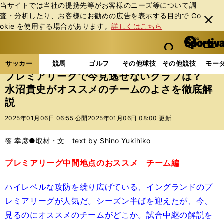
当サイトでは当社の提携先等がお客様のニーズ等について調
査・分析したり、お客様にお勧めの広告を表⽰する⽬的で Co
閉じ
okie を使⽤する場合があります。
詳しくはこちら
る
マイペ
web Sportiva (webスポルティーバ)
検索
メニュ
we
ー
サッカーの記事一覧
海外サッカー
海外サッカー
b
ジ
サッカー
競馬
ゴルフ
その他球技
その他競技
モー
ス
プレミアリーグで今見逃せないクラブは？
ポ
水沼貴史がオススメのチームのよさを徹底解
ル
説
テ
ィ
2025年01月06日 06:55 公開
2025年01月06日 08:00 更新
ー
バ
篠 幸彦●取材・文 text by Shino Yukihiko
プレミアリーグ中間地点のおススメ チーム編
ハイレベルな攻防を繰り広げている、イングランドのプ
レミアリーグが人気だ。シーズン半ばを迎えたが、今、
見るのにオススメのチームがどこか。試合中継の解説を