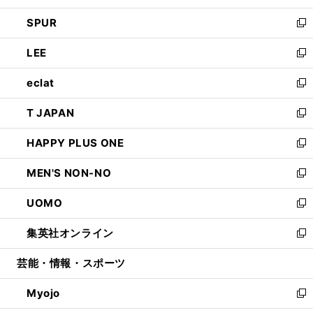
ウ
ン
ウ
し
SPUR
で
ド
ィ
い
新
開
ウ
ン
ウ
し
LEE
く
で
ド
ィ
い
新
開
ウ
ン
ウ
し
eclat
く
で
ド
ィ
い
新
開
ウ
ン
ウ
し
T JAPAN
く
で
ド
ィ
い
新
開
ウ
ン
ウ
し
HAPPY PLUS ONE
く
で
ド
ィ
い
新
開
ウ
ン
ウ
し
MEN'S NON-NO
く
で
ド
ィ
い
新
開
ウ
ン
ウ
し
UOMO
く
で
ド
ィ
い
新
開
ウ
ン
ウ
し
集英社オンライン
く
で
ド
ィ
い
新
開
ウ
ン
ウ
し
芸能・情報・スポーツ
く
で
ド
ィ
い
開
ウ
ン
ウ
Myojo
く
で
ド
ィ
新
開
ウ
ン
し