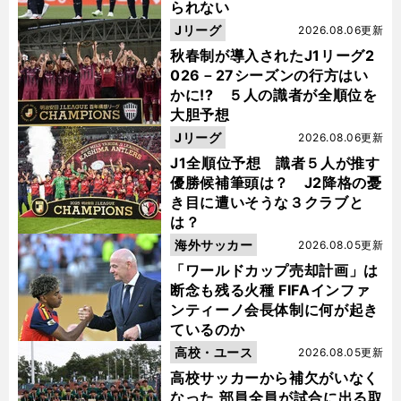
られない
Jリーグ
2026.08.06更新
秋春制が導入されたJ1リーグ2
026－27シーズンの行方はい
かに!? ５人の識者が全順位を
大胆予想
Jリーグ
2026.08.06更新
J1全順位予想 識者５人が推す
優勝候補筆頭は？ J2降格の憂
き目に遭いそうな３クラブと
は？
海外サッカー
2026.08.05更新
「ワールドカップ売却計画」は
断念も残る火種 FIFAインファ
ンティーノ会長体制に何が起き
ているのか
高校・ユース
2026.08.05更新
高校サッカーから補欠がいなく
なった 部員全員が試合に出る取