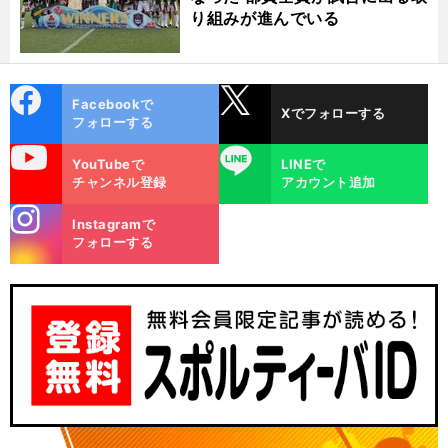
り組みが進んでいる
cebo
X
Facebookで
Xでフォローする
ok
フォローする
uTube
LINE
YouTubeで
LINEで
チャンネル登録
アカウント追加
stagra
カ
」
Instagramで
前
m
へ
フォローする