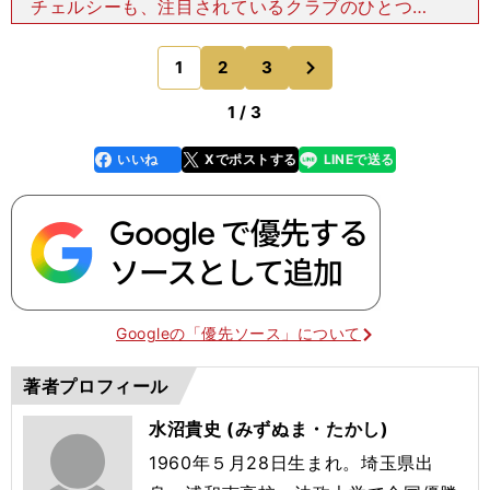
チェルシーも、注目されているクラブのひとつ。
今見ていて非常に面白いチームだ。ここ何年かは監
督がすぐに変わってなかなかうまくいかなかったけ
次
1
2
3
のページへ
れど、今季から
1 / 3
いいね
Xでポストする
LINEで送る
line
faceboo
x
k
Googleの「優先ソース」について
著者プロフィール
水沼貴史 (みずぬま・たかし)
1960年５月28日生まれ。埼玉県出