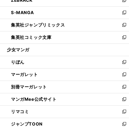
ZEBRACK
で
ド
ィ
い
新
開
ウ
ン
ウ
し
S-MANGA
く
で
ド
ィ
い
新
開
ウ
ン
ウ
し
集英社ジャンプリミックス
く
で
ド
ィ
い
新
開
ウ
ン
ウ
し
集英社コミック文庫
く
で
ド
ィ
い
新
開
ウ
ン
ウ
し
少女マンガ
く
で
ド
ィ
い
開
ウ
ン
ウ
りぼん
く
で
ド
ィ
新
開
ウ
ン
し
マーガレット
く
で
ド
い
新
開
ウ
ウ
し
別冊マーガレット
く
で
ィ
い
新
開
ン
ウ
し
マンガMee公式サイト
く
ド
ィ
い
新
ウ
ン
ウ
し
リマコミ
で
ド
ィ
い
新
開
ウ
ン
ウ
し
ジャンプTOON
く
で
ド
ィ
い
新