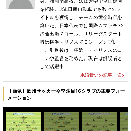
身。浦和南高校、法政大学で全国優勝
を経験。JSL日産自動車でも数々のタ
イトルを獲得し、チームの黄金時代を
築いた。日本代表では国際Ａマッチ32
試合出場７ゴール。Ｊリーグスタート
時は横浜マリノスで３シーズンプレ
ー。引退後は、横浜Ｆ・マリノスのコ
ーチや監督を務めた。現在は解説者と
して活躍中。
水沼貴史の記事一覧
【画像】欧州サッカー今季注目16クラブの主要フォー
メーション