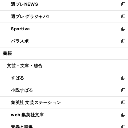
週プレNEWS
く
で
ド
い
新
開
ウ
ウ
し
週プレ グラジャパ!
く
で
ィ
い
新
開
ン
ウ
し
Sportiva
く
ド
ィ
い
新
ウ
ン
ウ
し
パラスポ
で
ド
ィ
い
新
開
ウ
ン
ウ
し
書籍
く
で
ド
ィ
い
開
ウ
ン
ウ
文芸・文庫・総合
く
で
ド
ィ
開
ウ
ン
すばる
く
で
ド
新
開
ウ
し
小説すばる
く
で
い
新
開
ウ
し
集英社 文芸ステーション
く
ィ
い
新
ン
ウ
し
web 集英社文庫
ド
ィ
い
新
ウ
ン
ウ
し
青春と読書
で
ド
ィ
い