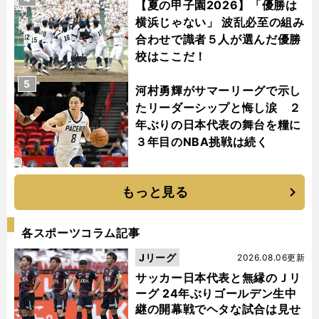
【夏の甲子園2026】「優勝は
横浜じゃない」 波乱必至の組み
合わせで識者５人が選んだ優勝
校はここだ！
5
河村勇輝がサマーリーグで示し
たリーダーシップと悔し涙 ２
年ぶりの日本代表の舞台を糧に
３年目のNBA挑戦は続く
もっと見る
各スポーツコラム記事
Jリーグ
2026.08.06更新
サッカー日本代表と無縁のＪリ
ーグ 24年ぶりゴールデン生中
継の開幕戦でヘタな試合は見せ