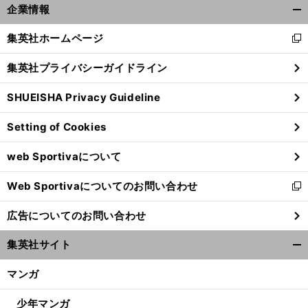
企業情報
開
く/
集英社ホームページ
新
閉
し
じ
集英社プライバシーガイドライン
い
る
ウ
SHUEISHA Privacy Guideline
ィ
ン
Setting of Cookies
ド
ウ
web Sportivaについて
で
開
Web Sportivaについてのお問い合わせ
く
新
し
広告についてのお問い合わせ
い
ウ
集英社サイト
ィ
開
ン
く/
マンガ
ド
閉
ウ
じ
少年マンガ
で