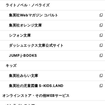
ウ
ン
ウ
し
ライトノベル・ノベライズ
く
で
ド
ィ
い
開
ウ
ン
ウ
集英社Webマガジン コバルト
く
で
ド
ィ
新
開
ウ
ン
し
集英社オレンジ文庫
く
で
ド
い
新
開
ウ
ウ
し
シフォン文庫
く
で
ィ
い
新
開
ン
ウ
し
ダッシュエックス文庫公式サイト
く
ド
ィ
い
新
ウ
ン
ウ
し
JUMP j-BOOKS
で
ド
ィ
い
新
開
ウ
ン
ウ
し
キッズ
く
で
ド
ィ
い
開
ウ
ン
ウ
集英社みらい文庫
く
で
ド
ィ
新
開
ウ
ン
し
集英社の児童図書 S-KIDS.LAND
く
で
ド
い
新
開
ウ
ウ
し
オンラインストア・
その他WEBサービス
く
で
ィ
い
開
ン
ウ