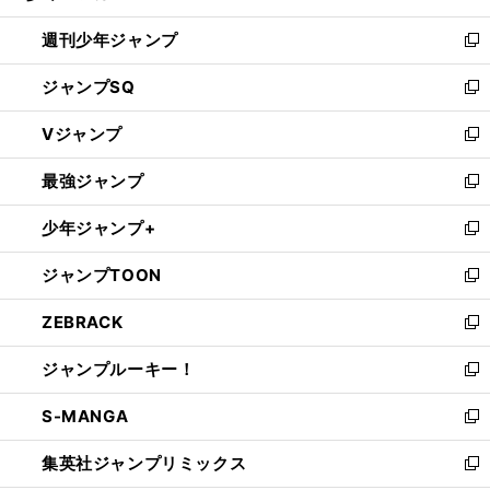
る
開
週刊少年ジャンプ
く
新
し
ジャンプSQ
い
新
ウ
し
Vジャンプ
ィ
い
新
ン
ウ
し
最強ジャンプ
ド
ィ
い
新
ウ
ン
ウ
し
少年ジャンプ+
で
ド
ィ
い
新
開
ウ
ン
ウ
し
ジャンプTOON
く
で
ド
ィ
い
新
開
ウ
ン
ウ
し
ZEBRACK
く
で
ド
ィ
い
新
開
ウ
ン
ウ
し
ジャンプルーキー！
く
で
ド
ィ
い
新
開
ウ
ン
ウ
し
S-MANGA
く
で
ド
ィ
い
新
開
ウ
ン
ウ
し
集英社ジャンプリミックス
く
で
ド
ィ
い
新
開
ウ
ン
ウ