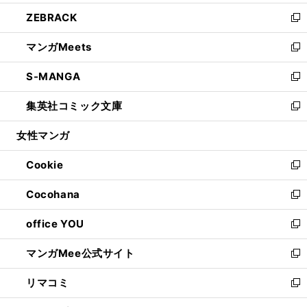
開
ウ
ン
ウ
し
ZEBRACK
く
で
ド
ィ
い
新
開
ウ
ン
ウ
し
マンガMeets
く
で
ド
ィ
い
新
開
ウ
ン
ウ
し
S-MANGA
く
で
ド
ィ
い
新
開
ウ
ン
ウ
し
集英社コミック文庫
く
で
ド
ィ
い
新
開
ウ
ン
ウ
し
女性マンガ
く
で
ド
ィ
い
開
ウ
ン
ウ
Cookie
く
で
ド
ィ
新
開
ウ
ン
し
Cocohana
く
で
ド
い
新
開
ウ
ウ
し
office YOU
く
で
ィ
い
新
開
ン
ウ
し
マンガMee公式サイト
く
ド
ィ
い
新
ウ
ン
ウ
し
リマコミ
で
ド
ィ
い
新
開
ウ
ン
ウ
し