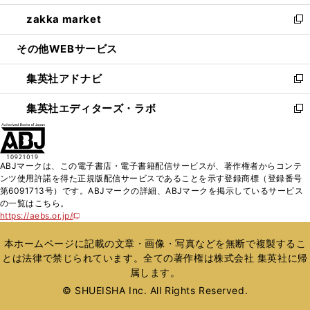
開
ウ
ン
ウ
し
zakka market
く
で
ド
ィ
い
新
開
ウ
ン
ウ
し
その他WEBサービス
く
で
ド
ィ
い
開
ウ
ン
ウ
集英社アドナビ
く
で
ド
ィ
新
開
ウ
ン
し
集英社エディターズ・ラボ
く
で
ド
い
新
開
ウ
ウ
し
く
で
ィ
い
開
ン
ウ
ABJマークは、この電子書店・電子書籍配信サービスが、著作権者からコンテ
く
ド
ィ
ンツ使用許諾を得た正規版配信サービスであることを示す登録商標（登録番号
ウ
ン
第6091713号）です。ABJマークの詳細、ABJマークを掲示しているサービス
で
ド
の一覧はこちら。
開
ウ
https://aebs.or.jp/
新
く
で
し
い
開
本ホームページに記載の文章・画像・写真などを無断で複製するこ
ウ
く
とは法律で禁じられています。全ての著作権は株式会社 集英社に帰
ィ
属します。
ン
ド
© SHUEISHA Inc. All Rights Reserved.
ウ
で