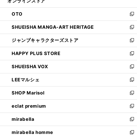
オンラインストア
く
ド
ィ
ウ
ン
OTO
で
ド
新
開
ウ
し
SHUEISHA MANGA-ART HERITAGE
く
で
い
新
開
ウ
し
ジャンプキャラクターズストア
く
ィ
い
新
ン
ウ
し
HAPPY PLUS STORE
ド
ィ
い
新
ウ
ン
ウ
し
SHUEISHA VOX
で
ド
ィ
い
新
開
ウ
ン
ウ
し
LEEマルシェ
く
で
ド
ィ
い
新
開
ウ
ン
ウ
し
SHOP Marisol
く
で
ド
ィ
い
新
開
ウ
ン
ウ
し
eclat premium
く
で
ド
ィ
い
新
開
ウ
ン
ウ
し
mirabella
く
で
ド
ィ
い
新
開
ウ
ン
ウ
し
mirabella homme
く
で
ド
ィ
い
新