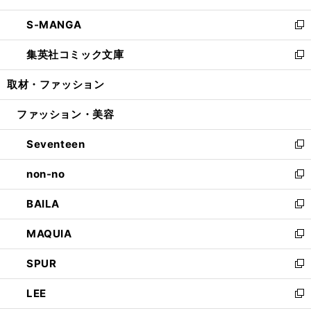
開
ウ
ン
ウ
し
S-MANGA
く
で
ド
ィ
い
新
開
ウ
ン
ウ
し
集英社コミック文庫
く
で
ド
ィ
い
新
開
ウ
ン
ウ
し
取材・ファッション
く
で
ド
ィ
い
開
ウ
ン
ウ
ファッション・美容
く
で
ド
ィ
開
ウ
ン
Seventeen
く
で
ド
新
開
ウ
し
non-no
く
で
い
新
開
ウ
し
BAILA
く
ィ
い
新
ン
ウ
し
MAQUIA
ド
ィ
い
新
ウ
ン
ウ
し
SPUR
で
ド
ィ
い
新
開
ウ
ン
ウ
し
LEE
く
で
ド
ィ
い
新
開
ウ
ン
ウ
し