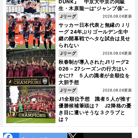
DUNK』 中京大中京の同級
生・木原龍一は"ジャンプ係"だ
った
Jリーグ
2026.08.06更新
サッカー日本代表と無縁のＪリ
ーグ 24年ぶりゴールデン生中
継の開幕戦でヘタな試合は見せ
られない
Jリーグ
2026.08.06更新
秋春制が導入されたJ1リーグ2
026－27シーズンの行方はい
かに!? ５人の識者が全順位を
大胆予想
Jリーグ
2026.08.06更新
J1全順位予想 識者５人が推す
優勝候補筆頭は？ J2降格の憂
き目に遭いそうな３クラブと
は？
cebo
X