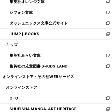
集英社オレンジ文庫
く
で
ド
い
新
開
ウ
ウ
し
シフォン文庫
く
で
ィ
い
新
開
ン
ウ
し
ダッシュエックス文庫公式サイト
く
ド
ィ
い
新
ウ
ン
ウ
し
JUMP j-BOOKS
で
ド
ィ
い
新
開
ウ
ン
ウ
し
キッズ
く
で
ド
ィ
い
開
ウ
ン
ウ
集英社みらい文庫
く
で
ド
ィ
新
開
ウ
ン
し
集英社の児童図書 S-KIDS.LAND
く
で
ド
い
新
開
ウ
ウ
し
オンラインストア・
その他WEBサービス
く
で
ィ
い
開
ン
ウ
オンラインストア
く
ド
ィ
ウ
ン
OTO
で
ド
新
開
ウ
し
SHUEISHA MANGA-ART HERITAGE
く
で
い
新