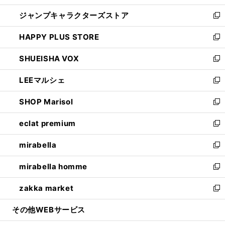
開
ウ
し
ジャンプキャラクターズストア
く
ィ
い
新
ン
ウ
し
HAPPY PLUS STORE
ド
ィ
い
新
ウ
ン
ウ
し
SHUEISHA VOX
で
ド
ィ
い
新
開
ウ
ン
ウ
し
LEEマルシェ
く
で
ド
ィ
い
新
開
ウ
ン
ウ
し
SHOP Marisol
く
で
ド
ィ
い
新
開
ウ
ン
ウ
し
eclat premium
く
で
ド
ィ
い
新
開
ウ
ン
ウ
し
mirabella
く
で
ド
ィ
い
新
開
ウ
ン
ウ
し
mirabella homme
く
で
ド
ィ
い
新
開
ウ
ン
ウ
し
zakka market
く
で
ド
ィ
い
新
開
ウ
ン
ウ
し
その他WEBサービス
く
で
ド
ィ
い
開
ウ
ン
ウ