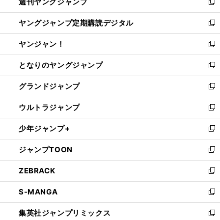
週刊ヤングジャンプ
く
で
ド
ィ
新
開
ウ
ン
し
ヤングジャンプ定期購読デジタル
く
で
ド
い
新
開
ウ
ウ
し
ヤンジャン！
く
で
ィ
い
新
開
ン
ウ
し
となりのヤングジャンプ
く
ド
ィ
い
新
ウ
ン
ウ
し
グランドジャンプ
で
ド
ィ
い
新
開
ウ
ン
ウ
し
ウルトラジャンプ
く
で
ド
ィ
い
新
開
ウ
ン
ウ
し
少年ジャンプ+
く
で
ド
ィ
い
新
開
ウ
ン
ウ
し
ジャンプTOON
く
で
ド
ィ
い
新
開
ウ
ン
ウ
し
ZEBRACK
く
で
ド
ィ
い
新
開
ウ
ン
ウ
し
S-MANGA
く
で
ド
ィ
い
新
開
ウ
ン
ウ
し
集英社ジャンプリミックス
く
で
ド
ィ
い
新