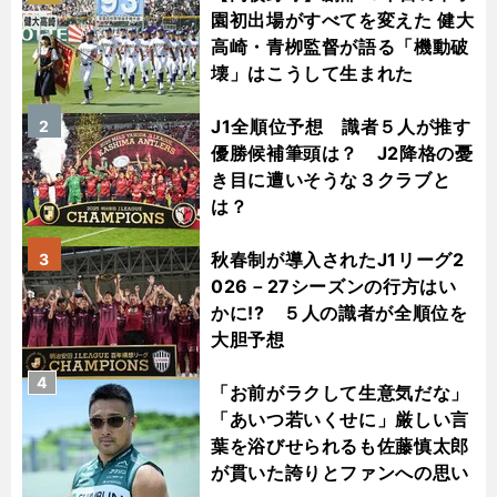
園初出場がすべてを変えた 健大
高崎・青栁監督が語る「機動破
壊」はこうして生まれた
J1全順位予想 識者５人が推す
2
優勝候補筆頭は？ J2降格の憂
き目に遭いそうな３クラブと
は？
秋春制が導入されたJ1リーグ2
3
026－27シーズンの行方はい
かに!? ５人の識者が全順位を
大胆予想
4
「お前がラクして生意気だな」
「あいつ若いくせに」厳しい言
葉を浴びせられるも佐藤慎太郎
が貫いた誇りとファンへの思い