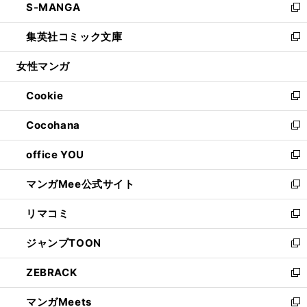
S-MANGA
く
で
ド
ィ
い
新
開
ウ
ン
ウ
し
集英社コミック文庫
く
で
ド
ィ
い
新
開
ウ
ン
ウ
し
女性マンガ
く
で
ド
ィ
い
開
ウ
ン
ウ
Cookie
く
で
ド
ィ
新
開
ウ
ン
し
Cocohana
く
で
ド
い
新
開
ウ
ウ
し
office YOU
く
で
ィ
い
新
開
ン
ウ
し
マンガMee公式サイト
く
ド
ィ
い
新
ウ
ン
ウ
し
リマコミ
で
ド
ィ
い
新
開
ウ
ン
ウ
し
ジャンプTOON
く
で
ド
ィ
い
新
開
ウ
ン
ウ
し
ZEBRACK
く
で
ド
ィ
い
新
開
ウ
ン
ウ
し
マンガMeets
く
で
ド
ィ
い
新