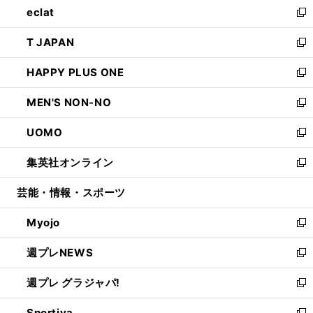
eclat
く
で
ド
ィ
い
新
開
ウ
ン
ウ
し
T JAPAN
く
で
ド
ィ
い
新
開
ウ
ン
ウ
し
HAPPY PLUS ONE
く
で
ド
ィ
い
新
開
ウ
ン
ウ
し
MEN'S NON-NO
く
で
ド
ィ
い
新
開
ウ
ン
ウ
し
UOMO
く
で
ド
ィ
い
新
開
ウ
ン
ウ
し
集英社オンライン
く
で
ド
ィ
い
新
開
ウ
ン
ウ
し
芸能・情報・スポーツ
く
で
ド
ィ
い
開
ウ
ン
ウ
Myojo
く
で
ド
ィ
新
開
ウ
ン
し
週プレNEWS
く
で
ド
い
新
開
ウ
ウ
し
週プレ グラジャパ!
く
で
ィ
い
新
開
ン
ウ
し
Sportiva
く