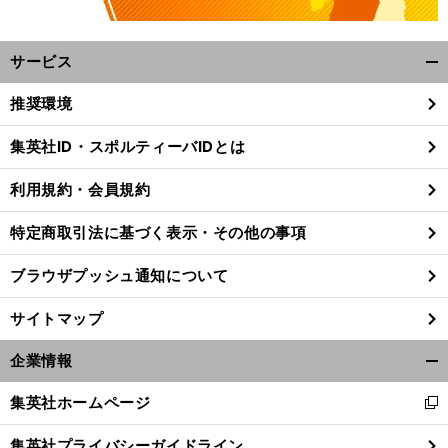
サービス
開
く/
推奨環境
閉
じ
集英社ID・スポルティーバIDとは
る
利用規約・会員規約
特定商取引法に基づく表示・その他の事項
ブラウザプッシュ通知について
サイトマップ
企業情報
開
く/
集英社ホームページ
新
閉
し
じ
集英社プライバシーガイドライン