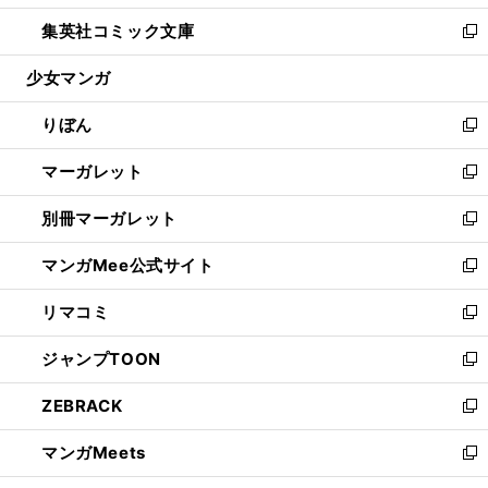
開
ウ
ン
ウ
し
集英社コミック文庫
く
で
ド
ィ
い
新
開
ウ
ン
ウ
し
少女マンガ
く
で
ド
ィ
い
開
ウ
ン
ウ
りぼん
く
で
ド
ィ
新
開
ウ
ン
し
マーガレット
く
で
ド
い
新
開
ウ
ウ
し
別冊マーガレット
く
で
ィ
い
新
開
ン
ウ
し
マンガMee公式サイト
く
ド
ィ
い
新
ウ
ン
ウ
し
リマコミ
で
ド
ィ
い
新
開
ウ
ン
ウ
し
ジャンプTOON
く
で
ド
ィ
い
新
開
ウ
ン
ウ
し
ZEBRACK
く
で
ド
ィ
い
新
開
ウ
ン
ウ
し
マンガMeets
く
で
ド
ィ
い
新
開
ウ
ン
ウ
し