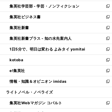
開
ウ
ン
ウ
集英社学芸部 - 学芸・ノンフィクション
く
で
ド
ィ
新
開
ウ
ン
し
集英社ビジネス書
く
で
ド
い
新
開
ウ
ウ
し
集英社新書
く
で
ィ
い
新
開
ン
ウ
し
集英社新書プラス - 知の水先案内人
く
ド
ィ
い
新
ウ
ン
ウ
し
1日5分で、明日は変わる よみタイ yomitai
で
ド
ィ
い
新
開
ウ
ン
ウ
し
kotoba
く
で
ド
ィ
い
新
開
ウ
ン
ウ
し
e!集英社
く
で
ド
ィ
い
新
開
ウ
ン
ウ
し
情報・知識＆オピニオン imidas
く
で
ド
ィ
い
新
開
ウ
ン
ウ
し
ライトノベル・ノベライズ
く
で
ド
ィ
い
開
ウ
ン
ウ
集英社Webマガジン コバルト
く
で
ド
ィ
新
開
ウ
ン
し