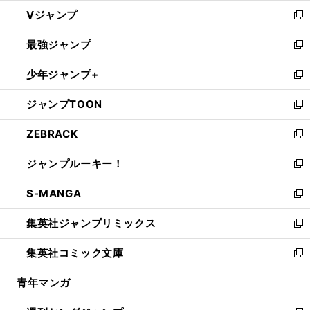
ウ
し
Vジャンプ
ィ
い
新
ン
ウ
し
最強ジャンプ
ド
ィ
い
新
ウ
ン
ウ
し
少年ジャンプ+
で
ド
ィ
い
新
開
ウ
ン
ウ
し
ジャンプTOON
く
で
ド
ィ
い
新
開
ウ
ン
ウ
し
ZEBRACK
く
で
ド
ィ
い
新
開
ウ
ン
ウ
し
ジャンプルーキー！
く
で
ド
ィ
い
新
開
ウ
ン
ウ
し
S-MANGA
く
で
ド
ィ
い
新
開
ウ
ン
ウ
し
集英社ジャンプリミックス
く
で
ド
ィ
い
新
開
ウ
ン
ウ
し
集英社コミック文庫
く
で
ド
ィ
い
新
開
ウ
ン
ウ
し
青年マンガ
く
で
ド
ィ
い
開
ウ
ン
ウ