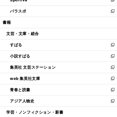
ド
ィ
い
新
ウ
ン
ウ
し
パラスポ
で
ド
ィ
い
新
開
ウ
ン
ウ
し
書籍
く
で
ド
ィ
い
開
ウ
ン
ウ
文芸・文庫・総合
く
で
ド
ィ
開
ウ
ン
すばる
く
で
ド
新
開
ウ
し
小説すばる
く
で
い
新
開
ウ
し
集英社 文芸ステーション
く
ィ
い
新
ン
ウ
し
web 集英社文庫
ド
ィ
い
新
ウ
ン
ウ
し
青春と読書
で
ド
ィ
い
新
開
ウ
ン
ウ
し
アジア人物史
く
で
ド
ィ
い
新
開
ウ
ン
ウ
し
学芸・ノンフィクション・新書
く
で
ド
ィ
い