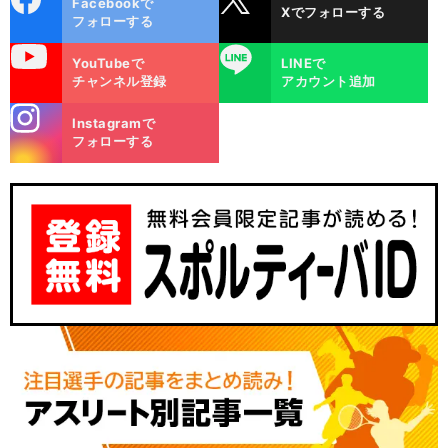
Facebookで
Xでフォローする
ok
フォローする
uTube
LINE
YouTubeで
LINEで
チャンネル登録
アカウント追加
stagra
Instagramで
m
フォローする
前
へ
F