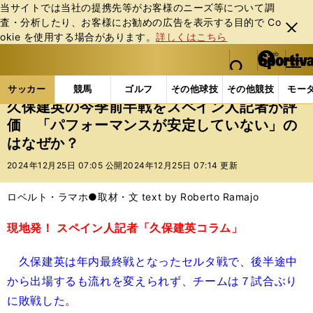
当サイトでは当社の提携先等がお客様のニーズ等について調
査・分析したり、お客様にお勧めの広告を表⽰する⽬的で Co
閉じ
okie を使⽤する場合があります。
詳しくはこちら
る
マイペ
web Sportiva (webスポルティーバ)
検索
メニュ
we
ー
サッカーの記事一覧
海外サッカー
海外サッカー
b
ジ
サッカー
競馬
ゴルフ
その他球技
その他競技
モー
ス
久保建英の今季前半戦をスペイン人記者が評
ポ
価 「パフォーマンスが安定していない」の
ル
はなぜか？
テ
ィ
2024年12月25日 07:05 公開
2024年12月25日 07:14 更新
ー
バ
ロベルト・ラマホ●取材・文 text by Roberto Ramajo
現地発！ スペイン人記者「久保建英コラム」
久保建英は年内最終戦となったセルタ戦で、後半途中
から出場するも流れを変えられず、チームは７試合ぶり
に敗戦した。