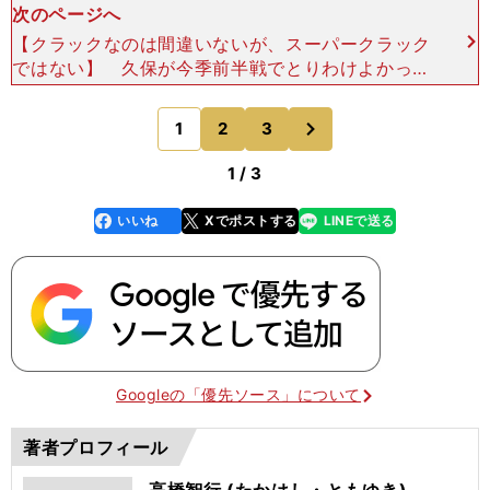
次のページへ
【クラックなのは間違いないが、スーパークラック
ではない】 久保が今季前半戦でとりわけよかった
点は、突破力と攻撃の主軸となる能力だ。その一方
でプレーに一貫性がなく、継続していい試合をする
次
1
2
3
のページへ
のに苦労してい
1 / 3
いいね
Xでポストする
LINEで送る
line
faceboo
x
k
Googleの「優先ソース」について
著者プロフィール
高橋智行 (たかはし・ともゆき)