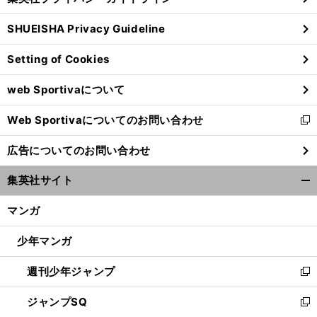
い
る
ウ
SHUEISHA Privacy Guideline
ィ
ン
Setting of Cookies
ド
ウ
web Sportivaについて
で
開
Web Sportivaについてのお問い合わせ
く
新
し
広告についてのお問い合わせ
い
ウ
集英社サイト
ィ
開
ン
く/
マンガ
ド
閉
ウ
じ
少年マンガ
で
る
開
週刊少年ジャンプ
く
新
し
ジャンプSQ
い
新