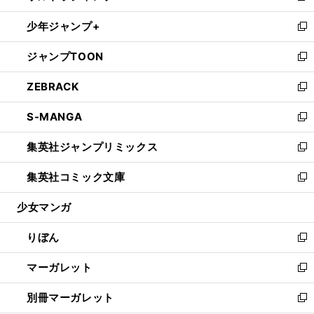
開
ウ
ン
ウ
し
少年ジャンプ+
く
で
ド
ィ
い
新
開
ウ
ン
ウ
し
ジャンプTOON
く
で
ド
ィ
い
新
開
ウ
ン
ウ
し
ZEBRACK
く
で
ド
ィ
い
新
開
ウ
ン
ウ
し
S-MANGA
く
で
ド
ィ
い
新
開
ウ
ン
ウ
し
集英社ジャンプリミックス
く
で
ド
ィ
い
新
開
ウ
ン
ウ
し
集英社コミック文庫
く
で
ド
ィ
い
新
開
ウ
ン
ウ
し
少女マンガ
く
で
ド
ィ
い
開
ウ
ン
ウ
りぼん
く
で
ド
ィ
新
開
ウ
ン
し
マーガレット
く
で
ド
い
新
開
ウ
ウ
し
別冊マーガレット
く
で
ィ
い
新
開
ン