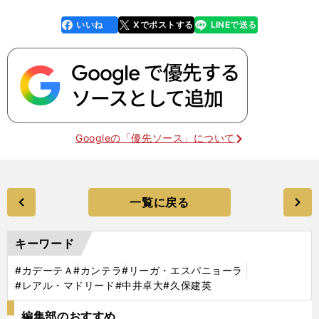
いいね
Xでポストする
LINEで送る
line
faceboo
x
k
Googleの「優先ソース」について
一覧に戻る
キーワード
#カデーテＡ
#カンテラ
#リーガ・エスパニョーラ
#レアル・マドリード
#中井卓大
#久保建英
編集部のおすすめ