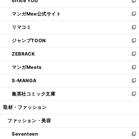
office YOU
く
で
ィ
い
新
開
ン
ウ
し
マンガMee公式サイト
く
ド
ィ
い
新
ウ
ン
ウ
し
リマコミ
で
ド
ィ
い
新
開
ウ
ン
ウ
し
ジャンプTOON
く
で
ド
ィ
い
新
開
ウ
ン
ウ
し
ZEBRACK
く
で
ド
ィ
い
新
開
ウ
ン
ウ
し
マンガMeets
く
で
ド
ィ
い
新
開
ウ
ン
ウ
し
S-MANGA
く
で
ド
ィ
い
新
開
ウ
ン
ウ
し
集英社コミック文庫
く
で
ド
ィ
い
新
開
ウ
ン
ウ
し
取材・ファッション
く
で
ド
ィ
い
開
ウ
ン
ウ
ファッション・美容
く
で
ド
ィ
開
ウ
ン
Seventeen
く
で
ド
新