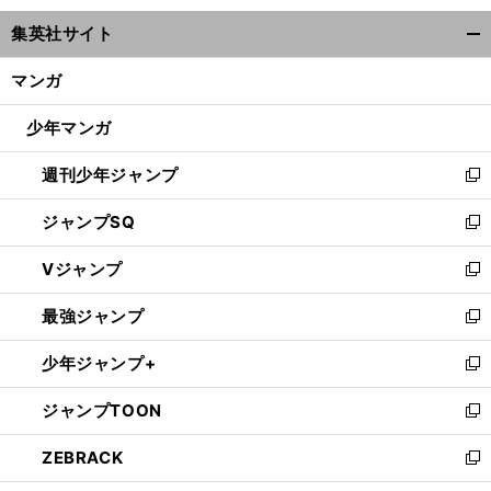
ウ
集英社サイト
ィ
開
ン
く/
マンガ
ド
閉
ウ
じ
少年マンガ
で
る
開
週刊少年ジャンプ
く
新
し
ジャンプSQ
い
新
ウ
し
Vジャンプ
ィ
い
新
ン
ウ
し
最強ジャンプ
ド
ィ
い
新
ウ
ン
ウ
し
少年ジャンプ+
で
ド
ィ
い
新
開
ウ
ン
ウ
し
ジャンプTOON
く
で
ド
ィ
い
新
開
ウ
ン
ウ
し
ZEBRACK
く
で
ド
ィ
い
新
開
ウ
ン
ウ
し