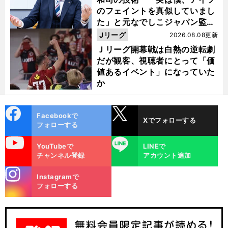
のフェイントを真似していまし
た」と元なでしこジャパン監
督・佐々木則夫
Jリーグ
2026.08.08更新
Ｊリーグ開幕戦は白熱の逆転劇
だが観客、視聴者にとって「価
値あるイベント」になっていた
か
cebo
X
Facebookで
Xでフォローする
ok
フォローする
uTube
LINE
YouTubeで
LINEで
チャンネル登録
アカウント追加
stagra
Instagramで
m
フォローする