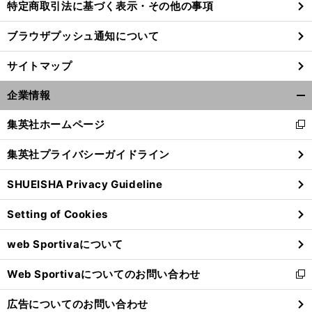
特定商取引法に基づく表示・その他の事項
ブラウザプッシュ通知について
サイトマップ
企業情報
開
く/
集英社ホームページ
新
閉
し
じ
集英社プライバシーガイドライン
い
る
ウ
SHUEISHA Privacy Guideline
ィ
ン
ネ
。
？
イマールに襲いかかる逆風
パリ市民との関係修復は可能なのか
Setting of Cookies
ド
ウ
web Sportivaについて
で
開
Web Sportivaについてのお問い合わせ
く
新
し
広告についてのお問い合わせ
い