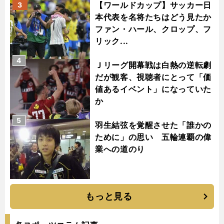
【ワールドカップ】サッカー日
3
本代表を名将たちはどう見たか
ファン・ハール、クロップ、フ
リック...
4
Ｊリーグ開幕戦は白熱の逆転劇
だが観客、視聴者にとって「価
値あるイベント」になっていた
か
5
羽生結弦を覚醒させた「誰かの
ために」の思い 五輪連覇の偉
業への道のり
もっと見る