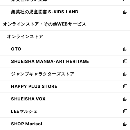
新
開
ウ
ン
し
集英社の児童図書 S-KIDS.LAND
く
で
ド
い
新
開
ウ
ウ
し
オンラインストア・
その他WEBサービス
く
で
ィ
い
開
ン
ウ
オンラインストア
く
ド
ィ
ウ
ン
OTO
で
ド
新
開
ウ
し
SHUEISHA MANGA-ART HERITAGE
く
で
い
新
開
ウ
し
ジャンプキャラクターズストア
く
ィ
い
新
ン
ウ
し
HAPPY PLUS STORE
ド
ィ
い
新
ウ
ン
ウ
し
SHUEISHA VOX
で
ド
ィ
い
新
開
ウ
ン
ウ
し
LEEマルシェ
く
で
ド
ィ
い
新
開
ウ
ン
ウ
し
SHOP Marisol
く
で
ド
ィ
い
新
開