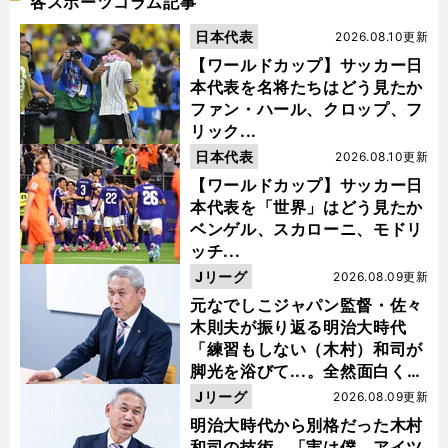
各スポーツコラム記事
日本代表
2026.08.10更新
【ワールドカップ】サッカー日
本代表を名将たちはどう見たか
ファン・ハール、クロップ、フ
リック...
日本代表
2026.08.10更新
【ワールドカップ】サッカー日
本代表を「世界」はどう見たか
ベンゲル、スカローニ、モドリ
ッチ...
Jリーグ
2026.08.09更新
元なでしこジャパン監督・佐々
木則夫が振り返る明治大時代
「練習もしない（木村）和司が
脚光を浴びて...。全然面白くな
い４年間でした」
Jリーグ
2026.08.09更新
明治大時代から別格だった木村
和司の技術 「実は僕、アイツ