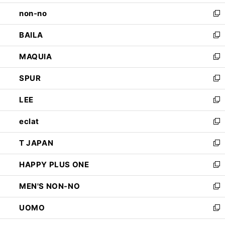
開
ウ
し
non-no
く
で
い
新
開
ウ
し
BAILA
く
ィ
い
新
ン
ウ
し
MAQUIA
ド
ィ
い
新
ウ
ン
ウ
し
SPUR
で
ド
ィ
い
新
開
ウ
ン
ウ
し
LEE
く
で
ド
ィ
い
新
開
ウ
ン
ウ
し
eclat
く
で
ド
ィ
い
新
開
ウ
ン
ウ
し
T JAPAN
く
で
ド
ィ
い
新
開
ウ
ン
ウ
し
HAPPY PLUS ONE
く
で
ド
ィ
い
新
開
ウ
ン
ウ
し
MEN'S NON-NO
く
で
ド
ィ
い
新
開
ウ
ン
ウ
し
UOMO
く
で
ド
ィ
い
新
開
ウ
ン
ウ
し