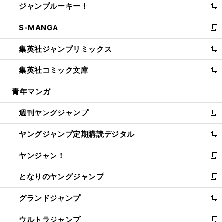
ジャンプルーキー！
く
で
ド
ィ
い
新
開
ウ
ン
ウ
し
S-MANGA
く
で
ド
ィ
い
新
開
ウ
ン
ウ
し
集英社ジャンプリミックス
く
で
ド
ィ
い
新
開
ウ
ン
ウ
し
集英社コミック文庫
く
で
ド
ィ
い
新
開
ウ
ン
ウ
し
青年マンガ
く
で
ド
ィ
い
開
ウ
ン
ウ
週刊ヤングジャンプ
く
で
ド
ィ
新
開
ウ
ン
し
ヤングジャンプ定期購読デジタル
く
で
ド
い
新
開
ウ
ウ
し
ヤンジャン！
く
で
ィ
い
新
開
ン
ウ
し
となりのヤングジャンプ
く
ド
ィ
い
新
ウ
ン
ウ
し
グランドジャンプ
で
ド
ィ
い
新
開
ウ
ン
ウ
し
ウルトラジャンプ
く
で
ド
ィ
い
新