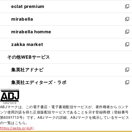
ウ
ン
ウ
し
eclat premium
く
で
ド
ィ
い
新
開
ウ
ン
ウ
し
mirabella
く
で
ド
ィ
い
新
開
ウ
ン
ウ
し
mirabella homme
く
で
ド
ィ
い
新
開
ウ
ン
ウ
し
zakka market
く
で
ド
ィ
い
新
開
ウ
ン
ウ
し
その他WEBサービス
く
で
ド
ィ
い
開
ウ
ン
ウ
集英社アドナビ
く
で
ド
ィ
新
開
ウ
ン
し
集英社エディターズ・ラボ
く
で
ド
い
新
開
ウ
ウ
し
く
で
ィ
い
開
ン
ウ
ABJマークは、この電子書店・電子書籍配信サービスが、著作権者からコンテ
く
ド
ィ
ンツ使用許諾を得た正規版配信サービスであることを示す登録商標（登録番号
ウ
ン
第6091713号）です。ABJマークの詳細、ABJマークを掲示しているサービス
で
ド
の一覧はこちら。
開
ウ
https://aebs.or.jp/
新