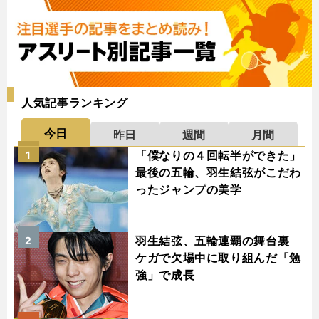
人気記事ランキング
今日
昨日
週間
月間
「僕なりの４回転半ができた」
1
最後の五輪、羽生結弦がこだわ
ったジャンプの美学
羽生結弦、五輪連覇の舞台裏
2
ケガで欠場中に取り組んだ「勉
強」で成長