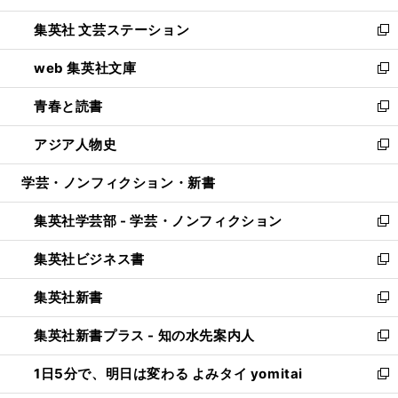
開
ウ
し
集英社 文芸ステーション
く
ィ
い
新
ン
ウ
し
web 集英社文庫
ド
ィ
い
新
ウ
ン
ウ
し
青春と読書
で
ド
ィ
い
新
開
ウ
ン
ウ
し
アジア人物史
く
で
ド
ィ
い
新
開
ウ
ン
ウ
し
学芸・ノンフィクション・新書
く
で
ド
ィ
い
開
ウ
ン
ウ
集英社学芸部 - 学芸・ノンフィクション
く
で
ド
ィ
新
開
ウ
ン
し
集英社ビジネス書
く
で
ド
い
新
開
ウ
ウ
し
集英社新書
く
で
ィ
い
新
開
ン
ウ
し
集英社新書プラス - 知の水先案内人
く
ド
ィ
い
新
ウ
ン
ウ
し
1日5分で、明日は変わる よみタイ yomitai
で
ド
ィ
い
新
開
ウ
ン
ウ
し