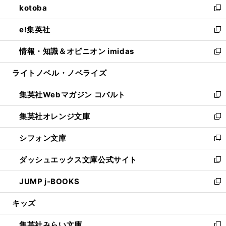
kotoba
く
で
ド
ィ
い
新
開
ウ
ン
ウ
し
e!集英社
く
で
ド
ィ
い
新
開
ウ
ン
ウ
し
情報・知識＆オピニオン imidas
く
で
ド
ィ
い
新
開
ウ
ン
ウ
し
ライトノベル・ノベライズ
く
で
ド
ィ
い
開
ウ
ン
ウ
集英社Webマガジン コバルト
く
で
ド
ィ
新
開
ウ
ン
し
集英社オレンジ文庫
く
で
ド
い
新
開
ウ
ウ
し
シフォン文庫
く
で
ィ
い
新
開
ン
ウ
し
ダッシュエックス文庫公式サイト
く
ド
ィ
い
新
ウ
ン
ウ
し
JUMP j-BOOKS
で
ド
ィ
い
新
開
ウ
ン
ウ
し
キッズ
く
で
ド
ィ
い
開
ウ
ン
ウ
集英社みらい文庫
く
で
ド
ィ