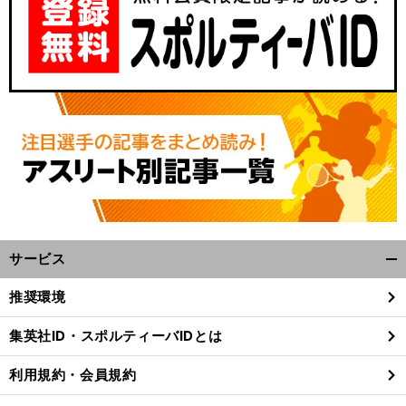
サービス
開
く/
推奨環境
閉
じ
集英社ID・スポルティーバIDとは
る
利用規約・会員規約