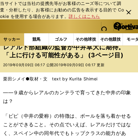
当サイトでは当社の提携先等がお客様のニーズ等について調
査・分析したり、お客様にお勧めの広告を表⽰する⽬的で Co
閉じ
okie を使⽤する場合があります。
詳しくはこちら
る
マイペ
web Sportiva (webスポルティーバ)
検索
メニュ
we
ー
サッカーの記事一覧
海外サッカー
海外サッカー
b
ジ
サッカー
競馬
ゴルフ
その他球技
その他競技
モー
ス
レアル下部組織の監督が中井卓大に期待。
ポ
「上に行ける可能性がある」 (3ページ目)
ル
テ
2019年09月09日 06:17 公開
2019年09月09日 06:17 更新
ィ
ー
栗田シメイ●取材・文 text by Kurita Shimei
バ
――９歳からレアルのカンテラで育ってきた中井の印象
は？
「ピピ（中井の愛称）の特徴は、ボールを落ち着かせる
ことができること。その点でいえば、レアルだけではな
く、スペイン中の同年代でもトップクラスの能力があ