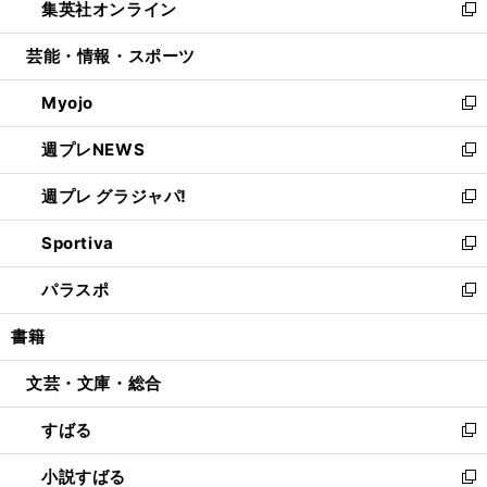
集英社オンライン
く
で
ド
ィ
い
新
開
ウ
ン
ウ
し
芸能・情報・スポーツ
く
で
ド
ィ
い
開
ウ
ン
ウ
Myojo
く
で
ド
ィ
新
開
ウ
ン
し
週プレNEWS
く
で
ド
い
新
開
ウ
ウ
し
週プレ グラジャパ!
く
で
ィ
い
新
開
ン
ウ
し
Sportiva
く
ド
ィ
い
新
ウ
ン
ウ
し
パラスポ
で
ド
ィ
い
新
開
ウ
ン
ウ
し
書籍
く
で
ド
ィ
い
開
ウ
ン
ウ
文芸・文庫・総合
く
で
ド
ィ
開
ウ
ン
すばる
く
で
ド
新
開
ウ
し
小説すばる
く
で
い
新