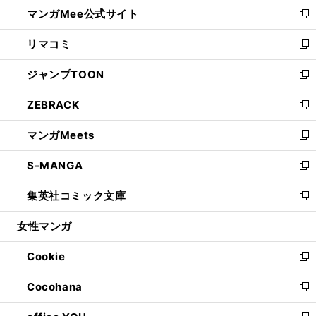
ウ
し
マンガMee公式サイト
く
ド
ィ
い
新
ウ
ン
ウ
し
リマコミ
で
ド
ィ
い
新
開
ウ
ン
ウ
し
ジャンプTOON
く
で
ド
ィ
い
新
開
ウ
ン
ウ
し
ZEBRACK
く
で
ド
ィ
い
新
開
ウ
ン
ウ
し
マンガMeets
く
で
ド
ィ
い
新
開
ウ
ン
ウ
し
S-MANGA
く
で
ド
ィ
い
新
開
ウ
ン
ウ
し
集英社コミック文庫
く
で
ド
ィ
い
新
開
ウ
ン
ウ
し
女性マンガ
く
で
ド
ィ
い
開
ウ
ン
ウ
Cookie
く
で
ド
ィ
新
開
ウ
ン
し
Cocohana
く
で
ド
い
新
開
ウ
ウ
し