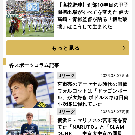
5
【高校野球】創部10年目の甲子
園初出場がすべてを変えた 健大
高崎・青栁監督が語る「機動破
壊」はこうして生まれた
もっと見る
各スポーツコラム記事
Jリーグ
2026.08.07更新
宮市亮のアーセナル時代の同僚
ウォルコットは『ドラゴンボー
ル』が大好き ポドルスキは日向
小次郎に憧れていた
Jリーグ
2026.08.07更新
横浜Ｆ・マリノスの宮市亮を育
てた『NARUTO』と『SLAM
DUNK』 中京大中京の同級