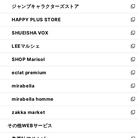
ウ
し
ジャンプキャラクターズストア
く
ィ
い
新
ン
ウ
し
HAPPY PLUS STORE
ド
ィ
い
新
ウ
ン
ウ
し
SHUEISHA VOX
で
ド
ィ
い
新
開
ウ
ン
ウ
し
LEEマルシェ
く
で
ド
ィ
い
新
開
ウ
ン
ウ
し
SHOP Marisol
く
で
ド
ィ
い
新
開
ウ
ン
ウ
し
eclat premium
く
で
ド
ィ
い
新
開
ウ
ン
ウ
し
mirabella
く
で
ド
ィ
い
新
開
ウ
ン
ウ
し
mirabella homme
く
で
ド
ィ
い
新
開
ウ
ン
ウ
し
zakka market
く
で
ド
ィ
い
新
開
ウ
ン
ウ
し
その他WEBサービス
く
で
ド
ィ
い
開
ウ
ン
ウ