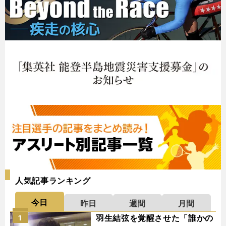
人気記事ランキング
今日
昨日
週間
月間
羽生結弦を覚醒させた「誰かの
1