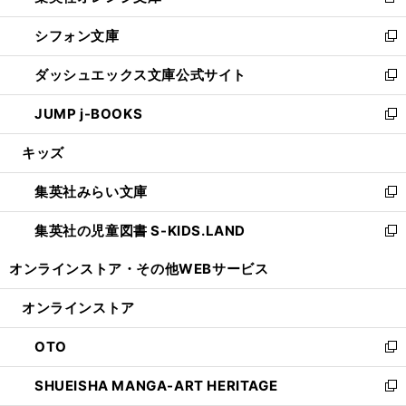
新
開
ウ
ウ
し
シフォン文庫
く
で
ィ
い
新
開
ン
ウ
し
ダッシュエックス文庫公式サイト
く
ド
ィ
い
新
ウ
ン
ウ
し
JUMP j-BOOKS
で
ド
ィ
い
新
開
ウ
ン
ウ
し
キッズ
く
で
ド
ィ
い
開
ウ
ン
ウ
集英社みらい文庫
く
で
ド
ィ
新
開
ウ
ン
し
集英社の児童図書 S-KIDS.LAND
く
で
ド
い
新
開
ウ
ウ
し
オンラインストア・
その他WEBサービス
く
で
ィ
い
開
ン
ウ
オンラインストア
く
ド
ィ
ウ
ン
OTO
で
ド
新
開
ウ
し
SHUEISHA MANGA-ART HERITAGE
く
で
い
新
開