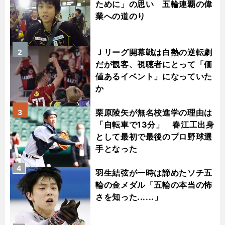
ために」の思い 五輪連覇の偉
業への道のり
Ｊリーグ開幕戦は白熱の逆転劇
2
だが観客、視聴者にとって「価
値あるイベント」になっていた
か
栗原陵矢が無名校進学の理由は
3
「自転車で13分」 春江工出身
として最初で最後のプロ野球選
手となった
4
羽生結弦が一時は諦めたソチ五
輪の金メダル「五輪の本当の怖
さを知った......」