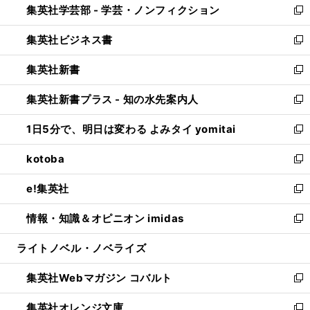
集英社学芸部 - 学芸・ノンフィクション
く
で
ド
ィ
新
開
ウ
ン
し
集英社ビジネス書
く
で
ド
い
新
開
ウ
ウ
し
集英社新書
く
で
ィ
い
新
開
ン
ウ
し
集英社新書プラス - 知の水先案内人
く
ド
ィ
い
新
ウ
ン
ウ
し
1日5分で、明日は変わる よみタイ yomitai
で
ド
ィ
い
新
開
ウ
ン
ウ
し
kotoba
く
で
ド
ィ
い
新
開
ウ
ン
ウ
し
e!集英社
く
で
ド
ィ
い
新
開
ウ
ン
ウ
し
情報・知識＆オピニオン imidas
く
で
ド
ィ
い
新
開
ウ
ン
ウ
し
ライトノベル・ノベライズ
く
で
ド
ィ
い
開
ウ
ン
ウ
集英社Webマガジン コバルト
く
で
ド
ィ
新
開
ウ
ン
し
集英社オレンジ文庫
く
で
ド
い