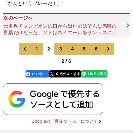
「なんというプレーだ！」
次のページへ
元世界チャンピオンの口から出たのはそんな感嘆の
言葉だけだった。ジトはネイマールをサントスに導
いただけでなく、その後６年間、少年の成長のため
に手を貸した。大きな恩義を受けたネイマールは、
次
1
2
3
4
5
6
のページへ
のページへ
ジトが2015年
前
2 / 6
いいね
Xでポストする
LINEで送る
line
faceboo
x
k
Googleの「優先ソース」について