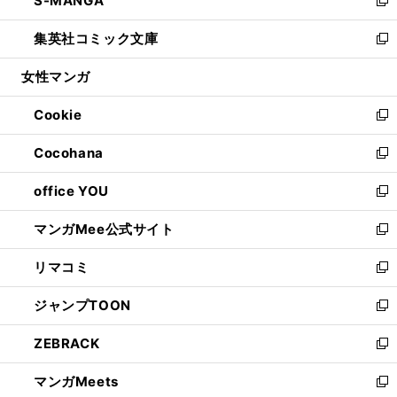
S-MANGA
で
ド
ィ
い
新
開
ウ
ン
ウ
し
集英社コミック文庫
く
で
ド
ィ
い
新
開
ウ
ン
ウ
し
女性マンガ
く
で
ド
ィ
い
開
ウ
ン
ウ
Cookie
く
で
ド
ィ
新
開
ウ
ン
し
Cocohana
く
で
ド
い
新
開
ウ
ウ
し
office YOU
く
で
ィ
い
新
開
ン
ウ
し
マンガMee公式サイト
く
ド
ィ
い
新
ウ
ン
ウ
し
リマコミ
で
ド
ィ
い
新
開
ウ
ン
ウ
し
ジャンプTOON
く
で
ド
ィ
い
新
開
ウ
ン
ウ
し
ZEBRACK
く
で
ド
ィ
い
新
開
ウ
ン
ウ
し
マンガMeets
く
で
ド
ィ
い
新