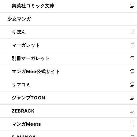
し
集英社コミック文庫
く
で
ド
ィ
い
新
開
ウ
ン
ウ
し
少女マンガ
く
で
ド
ィ
い
開
ウ
ン
ウ
りぼん
く
で
ド
ィ
新
開
ウ
ン
し
マーガレット
く
で
ド
い
新
開
ウ
ウ
し
別冊マーガレット
く
で
ィ
い
新
開
ン
ウ
し
マンガMee公式サイト
く
ド
ィ
い
新
ウ
ン
ウ
し
リマコミ
で
ド
ィ
い
新
開
ウ
ン
ウ
し
ジャンプTOON
く
で
ド
ィ
い
新
開
ウ
ン
ウ
し
ZEBRACK
く
で
ド
ィ
い
新
開
ウ
ン
ウ
し
マンガMeets
く
で
ド
ィ
い
新
開
ウ
ン
ウ
し
く