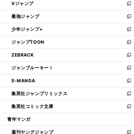
Vジャンプ
ィ
い
新
ン
ウ
し
最強ジャンプ
ド
ィ
い
新
ウ
ン
ウ
し
少年ジャンプ+
で
ド
ィ
い
新
開
ウ
ン
ウ
し
ジャンプTOON
く
で
ド
ィ
い
新
開
ウ
ン
ウ
し
ZEBRACK
く
で
ド
ィ
い
新
開
ウ
ン
ウ
し
ジャンプルーキー！
く
で
ド
ィ
い
新
開
ウ
ン
ウ
し
S-MANGA
く
で
ド
ィ
い
新
開
ウ
ン
ウ
し
集英社ジャンプリミックス
く
で
ド
ィ
い
新
開
ウ
ン
ウ
し
集英社コミック文庫
く
で
ド
ィ
い
新
開
ウ
ン
ウ
し
青年マンガ
く
で
ド
ィ
い
開
ウ
ン
ウ
週刊ヤングジャンプ
く
で
ド
ィ
新