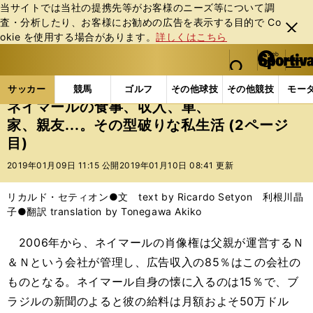
当サイトでは当社の提携先等がお客様のニーズ等について調
査・分析したり、お客様にお勧めの広告を表⽰する⽬的で Co
閉じ
okie を使⽤する場合があります。
詳しくはこちら
る
マイペ
web Sportiva (webスポルティーバ)
検索
メニュ
we
ー
サッカーの記事一覧
海外サッカー
海外サッカー
b
ジ
サッカー
競馬
ゴルフ
その他球技
その他競技
モー
ス
ネイマールの食事、収入、車、
ポ
家、親友...。その型破りな私生活 (2ページ
ル
目)
テ
ィ
2019年01月09日 11:15 公開
2019年01月10日 08:41 更新
ー
バ
リカルド・セティオン●文 text by Ricardo Setyon 利根川晶
子●翻訳 translation by Tonegawa Akiko
2006年から、ネイマールの肖像権は父親が運営するＮ
＆Ｎという会社が管理し、広告収入の85％はこの会社の
ものとなる。ネイマール自身の懐に入るのは15％で、ブ
ラジルの新聞のよると彼の給料は月額およそ50万ドル