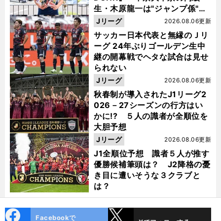
生・木原龍一は"ジャンプ係"だ
った
Jリーグ
2026.08.06更新
サッカー日本代表と無縁のＪリ
ーグ 24年ぶりゴールデン生中
継の開幕戦でヘタな試合は見せ
られない
Jリーグ
2026.08.06更新
秋春制が導入されたJ1リーグ2
026－27シーズンの行方はい
かに!? ５人の識者が全順位を
大胆予想
Jリーグ
2026.08.06更新
J1全順位予想 識者５人が推す
優勝候補筆頭は？ J2降格の憂
き目に遭いそうな３クラブと
は？
cebo
X
Facebookで