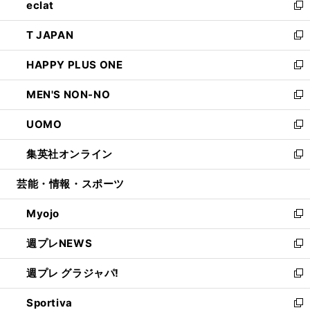
eclat
く
で
ド
ィ
い
新
開
ウ
ン
ウ
し
T JAPAN
く
で
ド
ィ
い
新
開
ウ
ン
ウ
し
HAPPY PLUS ONE
く
で
ド
ィ
い
新
開
ウ
ン
ウ
し
MEN'S NON-NO
く
で
ド
ィ
い
新
開
ウ
ン
ウ
し
UOMO
く
で
ド
ィ
い
新
開
ウ
ン
ウ
し
集英社オンライン
く
で
ド
ィ
い
新
開
ウ
ン
ウ
し
芸能・情報・スポーツ
く
で
ド
ィ
い
開
ウ
ン
ウ
Myojo
く
で
ド
ィ
新
開
ウ
ン
し
週プレNEWS
く
で
ド
い
新
開
ウ
ウ
し
週プレ グラジャパ!
く
で
ィ
い
新
開
ン
ウ
し
Sportiva
く
ド
ィ
い
新