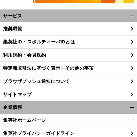
サービス
開
く/
推奨環境
閉
じ
集英社ID・スポルティーバIDとは
る
利用規約・会員規約
特定商取引法に基づく表示・その他の事項
ブラウザプッシュ通知について
サイトマップ
企業情報
開
く/
集英社ホームページ
新
前
閉
へ
し
じ
集英社プライバシーガイドライン
い
る