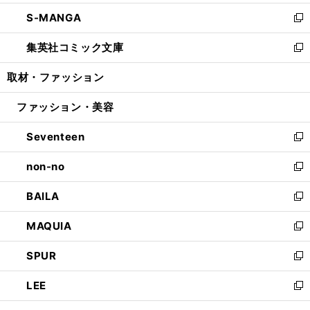
開
ウ
ン
ウ
し
S-MANGA
く
で
ド
ィ
い
新
開
ウ
ン
ウ
し
集英社コミック文庫
く
で
ド
ィ
い
新
開
ウ
ン
ウ
し
取材・ファッション
く
で
ド
ィ
い
開
ウ
ン
ウ
ファッション・美容
く
で
ド
ィ
開
ウ
ン
Seventeen
く
で
ド
新
開
ウ
し
non-no
く
で
い
新
開
ウ
し
BAILA
く
ィ
い
新
ン
ウ
し
MAQUIA
ド
ィ
い
新
ウ
ン
ウ
し
SPUR
で
ド
ィ
い
新
開
ウ
ン
ウ
し
LEE
く
で
ド
ィ
い
新
開
ウ
ン
ウ
し