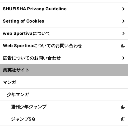
ウ
SHUEISHA Privacy Guideline
ィ
ン
Setting of Cookies
ド
ウ
web Sportivaについて
で
開
Web Sportivaについてのお問い合わせ
く
新
し
広告についてのお問い合わせ
い
ウ
集英社サイト
ィ
開
ン
く/
マンガ
ド
閉
ウ
じ
少年マンガ
で
る
開
週刊少年ジャンプ
く
新
し
ジャンプSQ
い
新
ウ
し