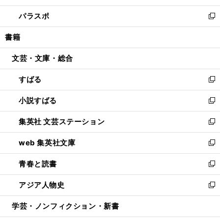
ウ
ン
ウ
し
パラスポ
で
ド
ィ
い
新
開
ウ
ン
ウ
し
書籍
く
で
ド
ィ
い
開
ウ
ン
ウ
文芸・文庫・総合
く
で
ド
ィ
開
ウ
ン
すばる
く
で
ド
新
開
ウ
し
小説すばる
く
で
い
新
開
ウ
し
集英社 文芸ステーション
く
ィ
い
新
ン
ウ
し
web 集英社文庫
ド
ィ
い
新
ウ
ン
ウ
し
青春と読書
で
ド
ィ
い
新
開
ウ
ン
ウ
し
アジア人物史
く
で
ド
ィ
い
新
開
ウ
ン
ウ
し
学芸・ノンフィクション・新書
く
で
ド
ィ
い
開
ウ
ン
ウ