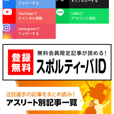
Xでフォローする
ok
フォローする
uTube
LINE
YouTubeで
LINEで
チャンネル登録
アカウント追加
stagra
Instagramで
m
フォローする