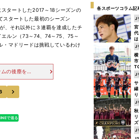
各スポーツコラム記
タートした2017～18シーズンの
てスタートした最初のシーズン
J
るが、それ以外に３連覇を達成したチ
宮
代
イエルン（73～74、74～75、75～
は
アル・マドリードは挑戦しているわけ
が
J
日
横
た
市
T
ナムの後塵を拝
K
J
戦では、他の組
級
サ
ャ
どころは、その
縁
次
6
り
開
J
見
秋
リ
LINEで送る
ズ
J
を
J