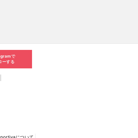
agramで
ローする
Sportivaについて