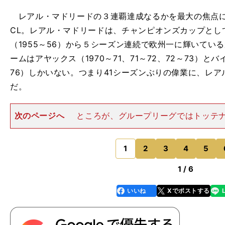
レアル・マドリードの３連覇達成なるかを最大の焦点にス
CL。レアル・マドリードは、チャンピオンズカップとし
（1955～56）から５シーズン連続で欧州一に輝いてい
ームはアヤックス（1970～71、71～72、72～73）とバ
76）しかいない。つまり41シーズンぶりの偉業に、レ
だ。
次のページへ
ところが、グループリーグではトッテ
し、２位に甘んじた。したがって決勝トーナメント１回
の首位チームと対戦することになった。抽選会最大の見
対戦相手だった。 抽選の
1
2
3
4
5
のページへ
1 / 6
いいね
Xでポストする
line
faceboo
x
k