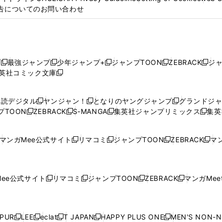
告についてのお問い合わせ
プ
最強ジャンプ
少年ジャンプ+
ジャンプTOON
ZEBRACK
ジ
新
新
新
新
新
英社コミック文庫
し
新
し
し
し
し
い
い
し
い
い
い
ウ
ウ
い
ウ
ウ
ウ
購読デジタル
ヤンジャン！
となりのヤングジャンプ
グランドジ
新
新
新
ィ
ィ
ウ
ィ
ィ
ィ
プTOON
ZEBRACK
S-MANGA
集英社ジャンプリミックス
集英
新
し
新
し
新
し
新
ン
ン
ィ
ン
ン
ン
し
い
し
い
し
い
し
ド
ド
ン
ド
ド
ド
い
ウ
い
ウ
い
ウ
い
ウ
ウ
ド
ウ
ウ
ウ
マンガMee公式サイト
リマコミ
ジャンプTOON
ZEBRACK
マン
新
新
新
新
ウ
ィ
ウ
ィ
ウ
ィ
ウ
で
で
ウ
で
で
で
し
し
し
し
し
ィ
ン
ィ
ン
ィ
ン
ィ
開
開
で
開
開
開
い
い
い
い
い
ン
ド
ン
ド
ン
ド
ン
く
く
開
く
く
く
ウ
ウ
ウ
ウ
ウ
ド
ウ
ド
ウ
ド
ウ
ド
ee公式サイト
リマコミ
ジャンプTOON
ZEBRACK
マンガMeet
く
新
新
新
新
ィ
ィ
ィ
ィ
ィ
ウ
で
ウ
で
ウ
で
ウ
し
し
し
し
ン
ン
ン
ン
ン
で
開
で
開
で
開
で
い
い
い
い
ド
ド
ド
ド
ド
開
く
開
く
開
く
開
ウ
ウ
ウ
ウ
ウ
ウ
ウ
ウ
ウ
PUR
LEE
eclat
T JAPAN
HAPPY PLUS ONE
MEN'S NON-
く
く
く
く
新
新
新
新
新
ィ
ィ
ィ
ィ