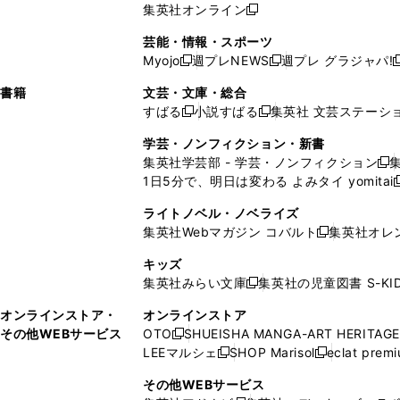
で
ウ
で
ウ
集英社オンライン
し
新
し
し
し
ン
ィ
ン
ン
開
で
開
で
い
し
い
い
い
ド
ン
ド
ド
芸能・情報・スポーツ
く
開
く
開
ウ
い
ウ
ウ
ウ
ウ
ド
ウ
ウ
Myojo
週プレNEWS
週プレ グラジャパ!
く
く
新
新
新
ィ
ウ
ィ
ィ
ィ
で
ウ
で
で
し
し
ン
ィ
ン
ン
ン
書籍
文芸・文庫・総合
開
で
開
開
い
い
ド
ン
ド
ド
ド
すばる
小説すばる
集英社 文芸ステーシ
く
開
く
く
新
新
ウ
ウ
ウ
ド
ウ
ウ
ウ
く
し
し
ィ
ィ
学芸・ノンフィクション・新書
で
ウ
で
で
で
い
い
ン
ン
集英社学芸部 - 学芸・ノンフィクション
開
で
開
開
開
新
ウ
ウ
ド
ド
1日5分で、明日は変わる よみタイ yomitai
く
開
く
く
く
し
新
ィ
ィ
ウ
ウ
く
い
ン
ン
ライトノベル・ノベライズ
で
で
ウ
ド
ド
集英社Webマガジン コバルト
集英社オレ
開
開
新
ィ
ウ
ウ
く
く
し
ン
キッズ
で
で
い
ド
集英社みらい文庫
集英社の児童図書 S-KID
開
開
新
ウ
ウ
く
く
し
ィ
オンラインストア・
オンラインストア
で
い
ン
その他WEBサービス
OTO
SHUEISHA MANGA-ART HERITAGE
開
新
ウ
ド
LEEマルシェ
SHOP Marisol
eclat prem
く
し
新
新
ィ
ウ
い
し
し
ン
その他WEBサービス
で
ウ
い
い
ド