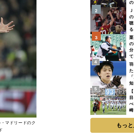
の
Ｊ
2
の
聴
る
い
栗
3
の
分
て
4
球
羽
た
「
知
5
【
目
べ
崎
「
ル・マドリードのク
て
もっと
ド