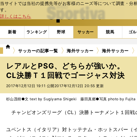
当サイトでは当社の提携先等がお客様のニーズ等について調査・分析し
web Sportiva (webスポルティーバ)
す。
詳しくはこちら
新着
ランキング
野球
サッカー
競馬
ゴル
we
サッカーの記事一覧
海外サッカー
海外サッカー
b
ス
レアルとPSG、どちらが強いか。
ポ
ル
CL決勝Ｔ１回戦でゴージャス対決
テ
2017年12月12日 19:11 公開
2017年12月12日 20:55 更新
ィ
ー
バ
杉山茂樹●文 text by Sugiyama Shigeki 藤田真郷●写真 photo by Fujita 
チャンピオンズリーグ（CL）決勝トーナメント１回戦
ユベントス（イタリア）対トッテナム・ホットスパー（