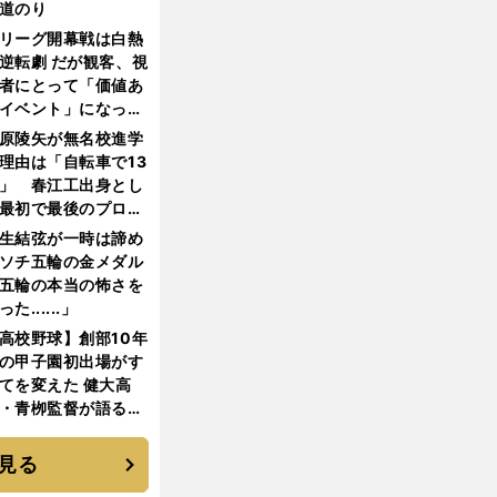
道のり
リーグ開幕戦は白熱
逆転劇 だが観客、視
者にとって「価値あ
イベント」になって
たか
原陵矢が無名校進学
理由は「自転車で13
」 春江工出身とし
最初で最後のプロ野
選手となった
生結弦が一時は諦め
ソチ五輪の金メダル
五輪の本当の怖さを
った......」
高校野球】創部10年
の甲子園初出場がす
てを変えた 健大高
・青栁監督が語る
機動破壊」はこうし
生まれた
見る