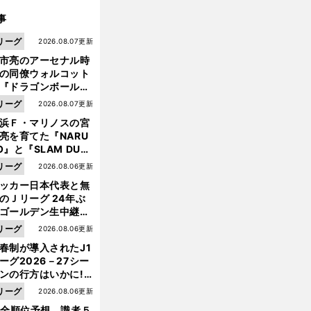
事
リーグ
2026.08.07更新
市亮のアーセナル時
の同僚ウォルコット
『ドラゴンボール』
大好き ポドルスキは
リーグ
2026.08.07更新
向小次郎に憧れてい
浜Ｆ・マリノスの宮
亮を育てた『NARU
O』と『SLAM DUN
』 中京大中京の同
リーグ
2026.08.06更新
生・木原龍一は"ジ
ッカー日本代表と無
ンプ係"だった
のＪリーグ 24年ぶ
ゴールデン生中継の
幕戦でヘタな試合は
リーグ
2026.08.06更新
せられない
春制が導入されたJ1
ーグ2026－27シー
ンの行方はいかに!?
５人の識者が全順位
リーグ
2026.08.06更新
大胆予想
1全順位予想 識者５