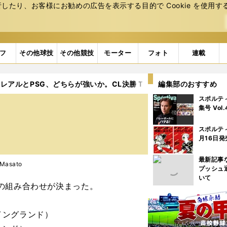
たり、お客様にお勧めの広告を表⽰する⽬的で Cookie を使⽤す
フ
その他球技
その他競技
モーター
フォト
連載
レアルとPSG、どちらが強いか。CL決勝Ｔ１回戦でゴージャス対決
編集部のおすすめ
スポルテ
集号 Vol
スポルテ
月16日発
最新記事
Masato
プッシュ
いて
の組み合わせが決まった。
イングランド）