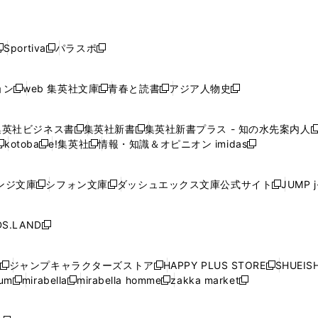
で
で
で
で
で
し
し
し
し
し
ン
ン
ン
ン
開
開
開
開
開
い
い
い
い
い
ド
ド
ド
ド
く
く
く
く
く
ウ
ウ
ウ
ウ
ウ
ウ
ウ
ウ
ウ
Sportiva
パラスポ
新
新
ィ
ィ
ィ
ィ
ィ
で
で
で
で
し
し
し
ン
ン
ン
ン
ン
開
開
開
開
い
い
い
ド
ド
ド
ド
ド
ョン
web 集英社文庫
青春と読書
アジア人物史
く
く
く
く
新
新
新
新
ウ
ウ
ウ
ウ
ウ
ウ
ウ
ウ
し
し
し
し
ィ
ィ
ィ
で
で
で
で
で
い
い
い
い
ン
ン
ン
集英社ビジネス書
集英社新書
集英社新書プラス - 知の水先案内人
開
開
開
開
開
新
新
新
ウ
ウ
ウ
ウ
ド
ド
ド
kotoba
e!集英社
情報・知識＆オピニオン imidas
く
く
く
く
く
新
し
新
し
新
ィ
ィ
ィ
ィ
ウ
ウ
ウ
し
し
い
し
い
し
ン
ン
ン
ン
で
で
で
い
い
ウ
い
ウ
い
ド
ド
ド
ド
ンジ文庫
シフォン文庫
ダッシュエックス文庫公式サイト
JUMP 
開
開
開
新
新
新
ウ
ウ
ィ
ウ
ィ
ウ
ウ
ウ
ウ
ウ
く
く
く
し
し
し
ィ
ィ
ン
ィ
ン
ィ
で
で
で
で
い
い
い
ン
ン
ド
ン
ド
ン
S.LAND
開
開
開
開
新
ウ
ウ
ウ
ド
ド
ウ
ド
ウ
ド
く
く
く
く
し
ィ
ィ
ィ
ウ
ウ
で
ウ
で
ウ
い
ン
ン
ン
ジャンプキャラクターズストア
HAPPY PLUS STORE
SHUEIS
で
で
開
で
開
で
新
新
新
ウ
ド
ド
ド
ium
mirabella
mirabella homme
zakka market
開
開
く
開
く
開
し
新
新
新
し
新
し
ィ
ウ
ウ
ウ
く
く
く
く
い
し
し
い
し
し
い
ン
で
で
で
ウ
い
い
ウ
い
い
ウ
ド