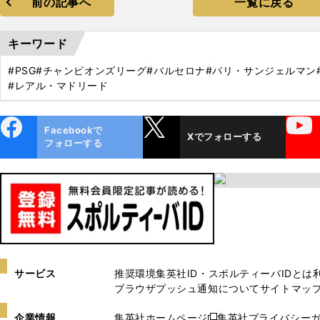
前の記事へ
一覧に戻る
キーワード
#PSG
#チャンピオンズリーグ
#バルセロナ
#パリ・サンジェルマン
#レアル・マドリード
ebo
X
YouTube
Facebookで
Xでフォローする
ok
フォローする
サービス
推奨環境
集英社ID・スポルティーバIDとは
ブラウザプッシュ通知について
サイトマッ
企業情報
集英社ホームページ
集英社プライバシー