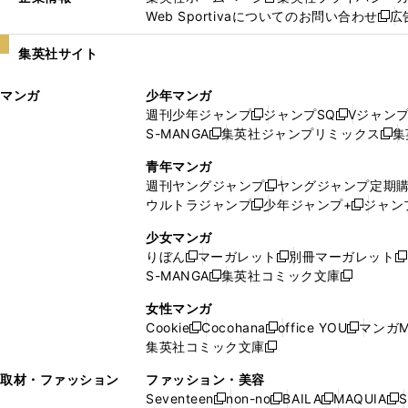
新
Web Sportivaについてのお問い合わせ
広
し
新
い
し
集英社サイト
ウ
い
ィ
ウ
マンガ
少年マンガ
ン
ィ
週刊少年ジャンプ
ジャンプSQ
Vジャン
ド
ン
新
新
S-MANGA
集英社ジャンプリミックス
集
ウ
ド
新
し
し
新
で
ウ
し
い
い
し
青年マンガ
開
で
い
ウ
ウ
い
週刊ヤングジャンプ
ヤングジャンプ定期
新
く
開
ウ
ィ
ィ
ウ
ウルトラジャンプ
少年ジャンプ+
ジャン
新
し
新
く
ィ
ン
ン
ィ
し
い
し
ン
ド
ド
ン
少女マンガ
い
ウ
い
ド
ウ
ウ
ド
りぼん
マーガレット
別冊マーガレット
新
新
新
ウ
ィ
ウ
ウ
で
で
ウ
S-MANGA
集英社コミック文庫
し
新
し
新
ィ
ン
ィ
で
開
開
で
い
し
い
し
ン
ド
ン
女性マンガ
開
く
く
開
ウ
い
ウ
い
ド
ウ
ド
Cookie
Cocohana
office YOU
マンガM
く
く
新
新
新
ィ
ウ
ィ
ウ
ウ
で
ウ
集英社コミック文庫
し
新
し
し
ン
ィ
ン
ィ
で
開
で
い
し
い
い
ド
ン
ド
ン
取材・ファッション
ファッション・美容
開
く
開
ウ
い
ウ
ウ
ウ
ド
ウ
ド
Seventeen
non-no
BAILA
MAQUIA
S
く
く
新
新
新
新
ィ
ウ
ィ
ィ