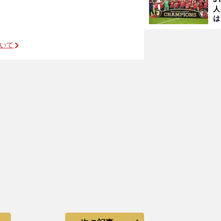
人
は
に
と
ついて
テクニシャンの復活にファン大歓声