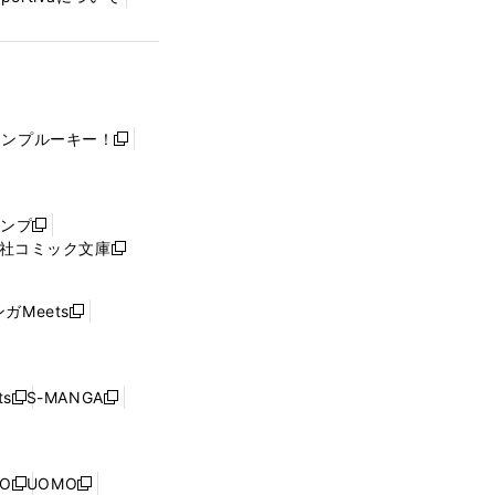
ャンプルーキー！
新
し
い
ウ
ャンプ
新
ィ
社コミック文庫
し
新
ン
い
し
ド
ウ
い
ウ
ガMeets
新
ィ
ウ
で
し
ン
ィ
開
い
ド
ン
く
ウ
ウ
ド
s
S-MANGA
新
新
ィ
で
ウ
し
し
ン
開
で
い
い
ド
く
開
ウ
ウ
ウ
NO
UOMO
く
新
新
ィ
ィ