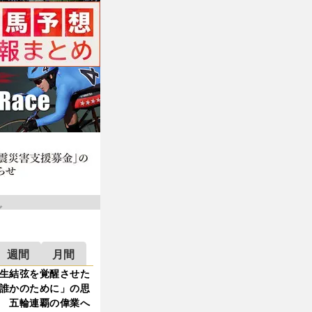
週間
月間
生結弦を覚醒させた
誰かのために」の思
 五輪連覇の偉業へ