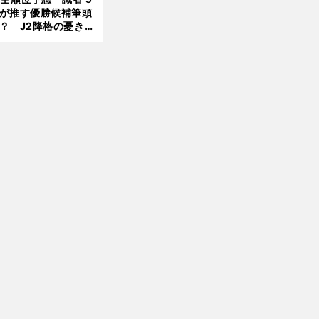
が推す優勝候補筆頭
？ J2降格の憂き目
遭いそうな３クラブ
は？
前
へ