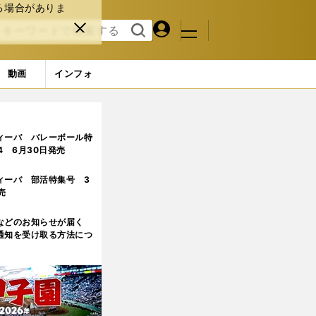
る場合がありま
マイペ
閉じ
検索
メニュ
ー
る
す
ジ
る
動画
インフォ
ィーバ バレーボール特
.4 6月30日発売
ィーバ 部活特集号 3
売
などのお知らせが届く
通知を受け取る方法につ