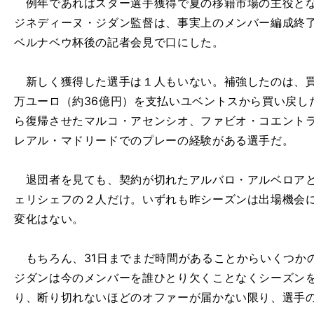
例年であればスター選手獲得で夏の移籍市場の主役とな
ジネディーヌ・ジダン監督は、事実上のメンバー編成終
ベルナベウ杯後の記者会見で口にした。
新しく獲得した選手は１人もいない。補強したのは、買
万ユーロ（約36億円）を支払いユベントスから買い戻し
ら復帰させたマルコ・アセンシオ、ファビオ・コエント
レアル・マドリードでのプレーの経験がある選手だ。
退団者を見ても、契約が切れたアルバロ・アルベロアと
ェリシェフの２人だけ。いずれも昨シーズンは出場機会
変化はない。
もちろん、31日までまだ時間があることからいくつか
ジダンは今のメンバーを誰ひとり欠くことなくシーズン
り、断り切れないほどのオファーが届かない限り、選手