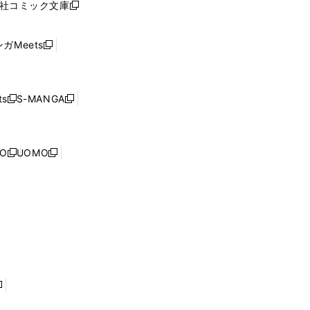
社コミック文庫
し
新
ン
い
し
ド
ウ
い
ウ
ガMeets
新
ィ
ウ
で
し
ン
ィ
開
い
ド
ン
く
ウ
ウ
ド
s
S-MANGA
新
新
ィ
で
ウ
し
し
ン
開
で
い
い
ド
く
開
ウ
ウ
ウ
NO
UOMO
く
新
新
ィ
ィ
で
し
し
ン
ン
開
い
い
ド
ド
く
ウ
ウ
ウ
ウ
ィ
ィ
で
で
ン
ン
開
開
ド
ド
く
く
ウ
ウ
で
で
開
開
く
く
し