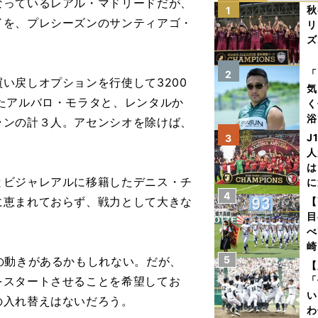
っているレアル・マドリードだが、
秋
1
了を、プレシーズンのサンティアゴ・
リ
ズ
を
「
2
い戻しオプションを行使して3200
気
たアルバロ・モラタと、レンタルか
く
浴
ランの計３人。アセンシオを除けば、
太
J
3
ァ
人
は
ビジャレアルに移籍したデニス・チ
に
4
と
に恵まれておらず、戦力として大きな
【
目
べ
崎
5
の動きがあるかもしれない。だが、
「
【
て
をスタートさせることを希望してお
「
い
の入れ替えはないだろう。
わ