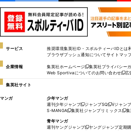
サービス
推奨環境
集英社ID・スポルティーバIDとは
ブラウザプッシュ通知について
サイトマッ
企業情報
集英社ホームページ
集英社プライバシー
新
Web Sportivaについてのお問い合わせ
広
し
新
い
し
集英社サイト
ウ
い
ィ
ウ
マンガ
少年マンガ
ン
ィ
週刊少年ジャンプ
ジャンプSQ
Vジャン
ド
ン
新
新
S-MANGA
集英社ジャンプリミックス
集
ウ
ド
新
し
し
新
で
ウ
し
い
い
し
青年マンガ
開
で
い
ウ
ウ
い
週刊ヤングジャンプ
ヤングジャンプ定期
新
く
開
ウ
ィ
ィ
ウ