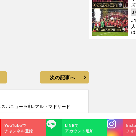
ズ
J
を
J
人
は
に
と
次の記事へ
エスパニョーラ
#レアル・マドリード
Instagra
LINE
YouTubeで
LINEで
Inst
m
チャンネル登録
アカウント追加
フォ