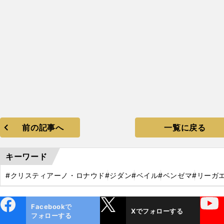
前の記事へ
一覧に戻る
キーワード
#クリスティアーノ・ロナウド
#ジダン
#ベイル
#ベンゼマ
#リーガ
ebo
X
YouTube
Facebookで
Xでフォローする
ok
フォローする