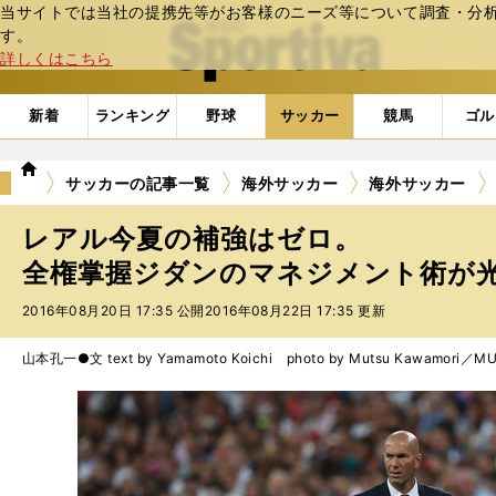
当サイトでは当社の提携先等がお客様のニーズ等について調査・分析し
web Sportiva (webスポルティーバ)
す。
詳しくはこちら
新着
ランキング
野球
サッカー
競馬
ゴル
we
サッカーの記事一覧
海外サッカー
海外サッカー
b
ス
レアル今夏の補強はゼロ。
ポ
ル
全権掌握ジダンのマネジメント術が
テ
2016年08月20日 17:35 公開
2016年08月22日 17:35 更新
ィ
ー
バ
山本孔一●文 text by Yamamoto Koichi photo by Mutsu Kawamori／