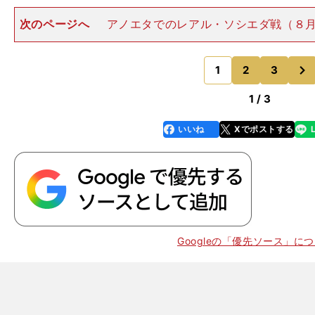
次のページへ
アノエタでのレアル・ソシエダ戦（８月
まる新シーズン、ジダン率いるチームの戦い方は昨シー
更はない。BBC（カリム・ベンゼマ、ガレス・ベイル、
次
ノ・ロナウドの３トッ
1
2
3
のページへ
1 / 3
いいね
Xでポストする
line
faceboo
x
k
Googleの「優先ソース」に
。
CL