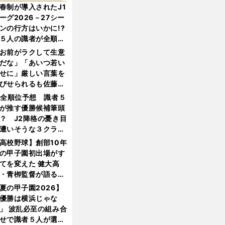
春制が導入されたJ1
ーグ2026－27シー
ンの行方はいかに!?
５人の識者が全順位
大胆予想
お前がラクして生意
だな」「あいつ若い
せに」厳しい言葉を
びせられるも佐藤慎
郎が貫いた誇りとフ
1全順位予想 識者５
ンへの思い
が推す優勝候補筆頭
？ J2降格の憂き目
遭いそうな３クラブ
は？
高校野球】創部10年
の甲子園初出場がす
てを変えた 健大高
・青栁監督が語る
機動破壊」はこうし
夏の甲子園2026】
生まれた
優勝は横浜じゃな
」 波乱必至の組み合
せで識者５人が選ん