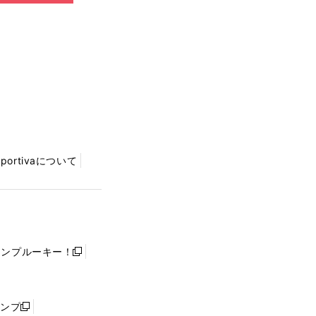
Sportivaについて
ャンプルーキー！
新
し
い
ウ
ャンプ
新
ィ