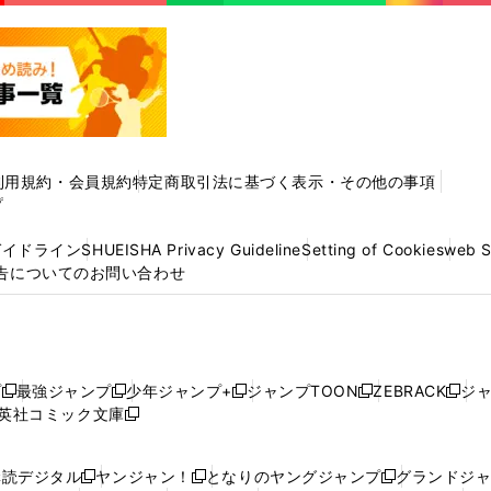
利用規約・会員規約
特定商取引法に基づく表示・その他の事項
プ
ガイドライン
SHUEISHA Privacy Guideline
Setting of Cookies
web 
告についてのお問い合わせ
プ
最強ジャンプ
少年ジャンプ+
ジャンプTOON
ZEBRACK
ジ
新
新
新
新
新
英社コミック文庫
し
新
し
し
し
し
い
い
し
い
い
い
ウ
ウ
い
ウ
ウ
ウ
購読デジタル
ヤンジャン！
となりのヤングジャンプ
グランドジ
新
新
新
ィ
ィ
ウ
ィ
ィ
ィ