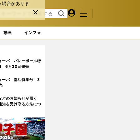
る場合がありま
マイペ
閉じ
検索
メニュ
ー
る
す
ジ
る
動画
インフォ
ィーバ バレーボール特
.4 6月30日発売
ィーバ 部活特集号 3
売
などのお知らせが届く
通知を受け取る方法につ