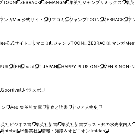
プTOON
ZEBRACK
S-MANGA
集英社ジャンプリミックス
集英
新
し
新
し
新
し
新
ン
ン
ィ
ン
ン
ン
し
い
し
い
し
い
し
ド
ド
ン
ド
ド
ド
い
ウ
い
ウ
い
ウ
い
ウ
ウ
ド
ウ
ウ
ウ
マンガMee公式サイト
リマコミ
ジャンプTOON
ZEBRACK
マン
新
新
新
新
ウ
ィ
ウ
ィ
ウ
ィ
ウ
で
で
ウ
で
で
で
し
し
し
し
し
ィ
ン
ィ
ン
ィ
ン
ィ
開
開
で
開
開
開
い
い
い
い
い
ン
ド
ン
ド
ン
ド
ン
く
く
開
く
く
く
ウ
ウ
ウ
ウ
ウ
ド
ウ
ド
ウ
ド
ウ
ド
ee公式サイト
リマコミ
ジャンプTOON
ZEBRACK
マンガMeet
く
新
新
新
新
ィ
ィ
ィ
ィ
ィ
ウ
で
ウ
で
ウ
で
ウ
し
し
し
し
ン
ン
ン
ン
ン
で
開
で
開
で
開
で
い
い
い
い
ド
ド
ド
ド
ド
開
く
開
く
開
く
開
ウ
ウ
ウ
ウ
ウ
ウ
ウ
ウ
ウ
PUR
LEE
eclat
T JAPAN
HAPPY PLUS ONE
MEN'S NON-
く
く
く
く
新
新
新
新
新
ィ
ィ
ィ
ィ
で
で
で
で
で
し
し
し
し
し
ン
ン
ン
ン
開
開
開
開
開
い
い
い
い
い
ド
ド
ド
ド
く
く
く
く
く
ウ
ウ
ウ
ウ
ウ
ウ
ウ
ウ
ウ
Sportiva
パラスポ
新
新
ィ
ィ
ィ
ィ
ィ
で
で
で
で
し
し
し
ン
ン
ン
ン
ン
開
開
開
開
い
い
い
ド
ド
ド
ド
ド
ョン
web 集英社文庫
青春と読書
アジア人物史
く
く
く
く
新
新
新
新
ウ
ウ
ウ
ウ
ウ
ウ
ウ
ウ
し
し
し
し
ィ
ィ
ィ
で
で
で
で
で
い
い
い
い
ン
ン
ン
集英社ビジネス書
集英社新書
集英社新書プラス - 知の水先案内人
開
開
開
開
開
新
新
新
ウ
ウ
ウ
ウ
ド
ド
ド
kotoba
e!集英社
情報・知識＆オピニオン imidas
く
く
く
く
く
新
し
新
し
新
ィ
ィ
ィ
ィ