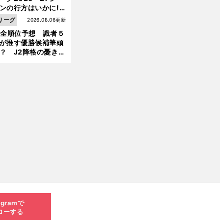
ンの行方はいかに!?
５人の識者が全順位
リーグ
2026.08.06更新
大胆予想
1全順位予想 識者５
が推す優勝候補筆頭
？ J2降格の憂き目
遭いそうな３クラブ
は？
agramで
ローする