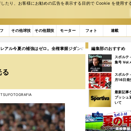
たり、お客様にお勧めの広告を表⽰する⽬的で Cookie を使⽤す
フ
その他球技
その他競技
モーター
フォト
連載
レアル今夏の補強はゼロ。全権掌握ジダンのマネジメント術が光る
編集部のおすすめ
スポルテ
集号 Vol
光る
スポルテ
月16日発
最新記事
MUTSUFOTOGRAFIA
プッシュ
いて