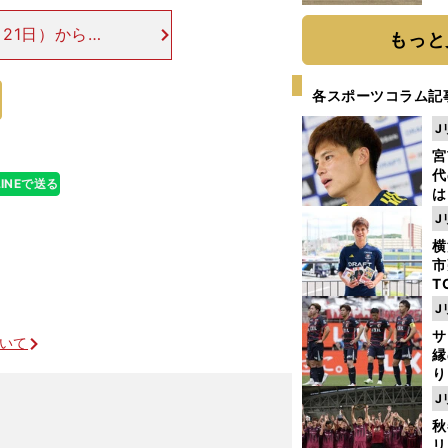
だ
21日）から始
もっと
ズンと大きな変
クリスティアー
各スポーツコラム記
J
宮
代
LINEで送る
は
が
J
日
横
た
市
T
K
J
級
サ
ャ
ついて
縁
り
開
J
見
秋
チームはマジで苦境だった
リ