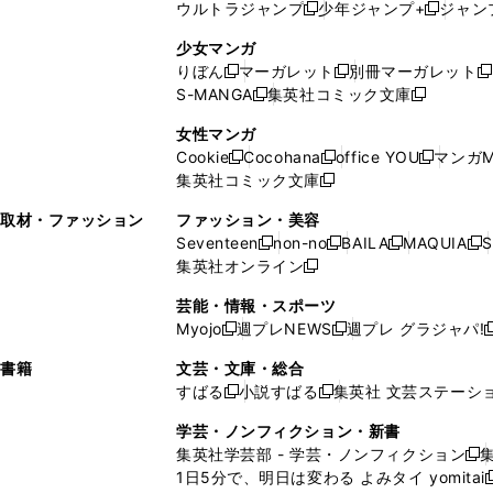
ウルトラジャンプ
少年ジャンプ+
ジャン
新
し
新
く
ィ
ン
ン
ィ
し
い
し
ン
ド
ド
ン
少女マンガ
い
ウ
い
ド
ウ
ウ
ド
りぼん
マーガレット
別冊マーガレット
新
新
新
ウ
ィ
ウ
ウ
で
で
ウ
S-MANGA
集英社コミック文庫
し
新
し
新
ィ
ン
ィ
で
開
開
で
い
し
い
し
ン
ド
ン
女性マンガ
開
く
く
開
ウ
い
ウ
い
ド
ウ
ド
Cookie
Cocohana
office YOU
マンガM
く
く
新
新
新
ィ
ウ
ィ
ウ
ウ
で
ウ
集英社コミック文庫
し
新
し
し
ン
ィ
ン
ィ
で
開
で
い
し
い
い
ド
ン
ド
ン
取材・ファッション
ファッション・美容
開
く
開
ウ
い
ウ
ウ
ウ
ド
ウ
ド
Seventeen
non-no
BAILA
MAQUIA
S
く
く
新
新
新
新
ィ
ウ
ィ
ィ
で
ウ
で
ウ
集英社オンライン
し
新
し
し
し
ン
ィ
ン
ン
開
で
開
で
い
し
い
い
い
ド
ン
ド
ド
芸能・情報・スポーツ
く
開
く
開
ウ
い
ウ
ウ
ウ
ウ
ド
ウ
ウ
Myojo
週プレNEWS
週プレ グラジャパ!
く
く
新
新
新
ィ
ウ
ィ
ィ
ィ
で
ウ
で
で
し
し
ン
ィ
ン
ン
ン
書籍
文芸・文庫・総合
開
で
開
開
い
い
ド
ン
ド
ド
ド
すばる
小説すばる
集英社 文芸ステーシ
く
開
く
く
新
新
ウ
ウ
ウ
ド
ウ
ウ
ウ
く
し
し
ィ
ィ
学芸・ノンフィクション・新書
で
ウ
で
で
で
い
い
ン
ン
集英社学芸部 - 学芸・ノンフィクション
開
で
開
開
開
新
ウ
ウ
ド
ド
1日5分で、明日は変わる よみタイ yomitai
く
開
く
く
く
し
新
ィ
ィ