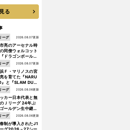
優勝校はここだ！
見る
事
リーグ
2026.08.07更新
市亮のアーセナル時
の同僚ウォルコット
『ドラゴンボール』
大好き ポドルスキは
リーグ
2026.08.07更新
向小次郎に憧れてい
浜Ｆ・マリノスの宮
亮を育てた『NARU
O』と『SLAM DUN
』 中京大中京の同
リーグ
2026.08.06更新
生・木原龍一は"ジ
ッカー日本代表と無
ンプ係"だった
のＪリーグ 24年ぶ
ゴールデン生中継の
幕戦でヘタな試合は
リーグ
2026.08.06更新
せられない
春制が導入されたJ1
前
へ
ーグ2026－27シー