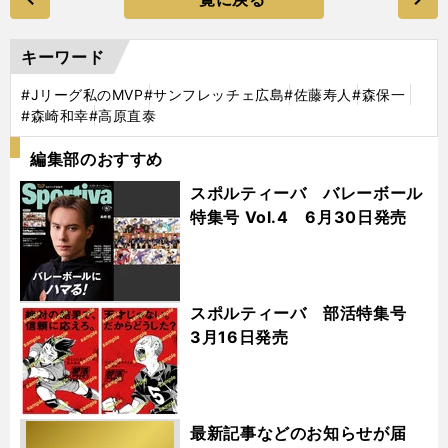
キーワード
#Jリーグ私のMVP
#サンフレッチェ広島
#佐藤寿人
#森保一
#森崎和幸
#高原直泰
編集部のおすすめ
スポルティーバ バレーボール
特集号 Vol.4 6月30日発売
スポルティーバ 部活特集号
3月16日発売
最新記事などのお知らせが届