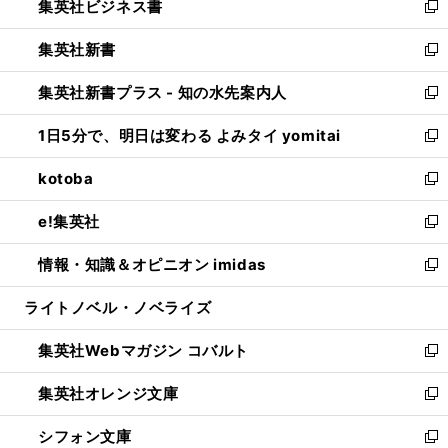
集英社ビジネス書
く
で
ド
い
新
開
ウ
ウ
し
集英社新書
く
で
ィ
い
新
開
ン
ウ
し
集英社新書プラス - 知の水先案内人
く
ド
ィ
い
新
ウ
ン
ウ
し
1日5分で、明日は変わる よみタイ yomitai
で
ド
ィ
い
新
開
ウ
ン
ウ
し
kotoba
く
で
ド
ィ
い
新
開
ウ
ン
ウ
し
e!集英社
く
で
ド
ィ
い
新
開
ウ
ン
ウ
し
情報・知識＆オピニオン imidas
く
で
ド
ィ
い
新
開
ウ
ン
ウ
し
ライトノベル・ノベライズ
く
で
ド
ィ
い
開
ウ
ン
ウ
集英社Webマガジン コバルト
く
で
ド
ィ
新
開
ウ
ン
し
集英社オレンジ文庫
く
で
ド
い
新
開
ウ
ウ
し
シフォン文庫
く
で
ィ
い
新