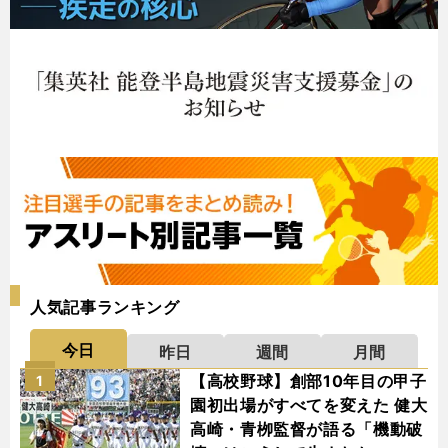
人気記事ランキング
今日
昨日
週間
月間
【高校野球】創部10年目の甲子
1
園初出場がすべてを変えた 健大
高崎・青栁監督が語る「機動破