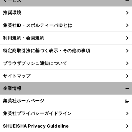
サービス
開
く/
推奨環境
閉
じ
集英社ID・スポルティーバIDとは
る
利用規約・会員規約
特定商取引法に基づく表示・その他の事項
ブラウザプッシュ通知について
サイトマップ
企業情報
開
く/
集英社ホームページ
新
閉
し
じ
集英社プライバシーガイドライン
い
る
ウ
SHUEISHA Privacy Guideline
ィ