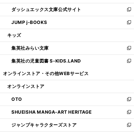
開
ン
ウ
し
ダッシュエックス文庫公式サイト
く
ド
ィ
い
新
ウ
ン
ウ
し
JUMP j-BOOKS
で
ド
ィ
い
新
開
ウ
ン
ウ
し
キッズ
く
で
ド
ィ
い
開
ウ
ン
ウ
集英社みらい文庫
く
で
ド
ィ
新
開
ウ
ン
し
集英社の児童図書 S-KIDS.LAND
く
で
ド
い
新
開
ウ
ウ
し
オンラインストア・
その他WEBサービス
く
で
ィ
い
開
ン
ウ
オンラインストア
く
ド
ィ
ウ
ン
OTO
で
ド
新
開
ウ
し
SHUEISHA MANGA-ART HERITAGE
く
で
い
新
開
ウ
し
ジャンプキャラクターズストア
く
ィ
い
新
ン
ウ
し