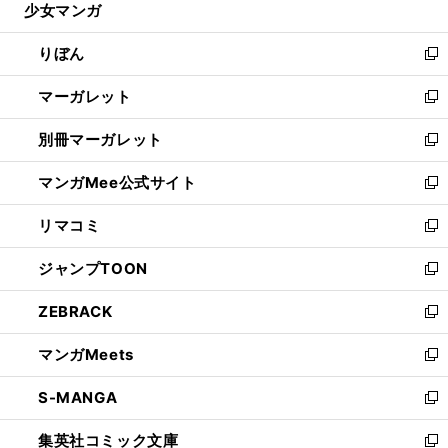
少女マンガ
く
で
ド
ィ
い
開
ウ
ン
ウ
りぼん
く
で
ド
ィ
新
開
ウ
ン
し
マーガレット
く
で
ド
い
新
開
ウ
ウ
し
別冊マーガレット
く
で
ィ
い
新
開
ン
ウ
し
マンガMee公式サイト
く
ド
ィ
い
新
ウ
ン
ウ
し
リマコミ
で
ド
ィ
い
新
開
ウ
ン
ウ
し
ジャンプTOON
く
で
ド
ィ
い
新
開
ウ
ン
ウ
し
ZEBRACK
く
で
ド
ィ
い
新
開
ウ
ン
ウ
し
マンガMeets
く
で
ド
ィ
い
新
開
ウ
ン
ウ
し
S-MANGA
く
で
ド
ィ
い
新
開
ウ
ン
ウ
し
集英社コミック文庫
く
で
ド
ィ
い
新