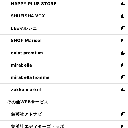
HAPPY PLUS STORE
ド
ィ
い
新
ウ
ン
ウ
し
SHUEISHA VOX
で
ド
ィ
い
新
開
ウ
ン
ウ
し
LEEマルシェ
く
で
ド
ィ
い
新
開
ウ
ン
ウ
し
SHOP Marisol
く
で
ド
ィ
い
新
開
ウ
ン
ウ
し
eclat premium
く
で
ド
ィ
い
新
開
ウ
ン
ウ
し
mirabella
く
で
ド
ィ
い
新
開
ウ
ン
ウ
し
mirabella homme
く
で
ド
ィ
い
新
開
ウ
ン
ウ
し
zakka market
く
で
ド
ィ
い
新
開
ウ
ン
ウ
し
その他WEBサービス
く
で
ド
ィ
い
開
ウ
ン
ウ
集英社アドナビ
く
で
ド
ィ
新
開
ウ
ン
し
集英社エディターズ・ラボ
く
で
ド
い
新