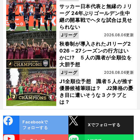
サッカー日本代表と無縁のＪリ
ーグ 24年ぶりゴールデン生中
継の開幕戦でヘタな試合は見せ
られない
Jリーグ
2026.08.06更新
秋春制が導入されたJ1リーグ2
026－27シーズンの行方はい
かに!? ５人の識者が全順位を
大胆予想
Jリーグ
2026.08.06更新
J1全順位予想 識者５人が推す
優勝候補筆頭は？ J2降格の憂
き目に遭いそうな３クラブと
は？
cebo
X
Facebookで
Xでフォローする
ok
フォローする
uTube
LINE