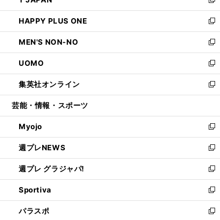
ド
ィ
い
新
開
ウ
ン
ウ
し
HAPPY PLUS ONE
く
で
ド
ィ
い
新
開
ウ
ン
ウ
し
MEN'S NON-NO
く
で
ド
ィ
い
新
開
ウ
ン
ウ
し
UOMO
く
で
ド
ィ
い
新
開
ウ
ン
ウ
し
集英社オンライン
く
で
ド
ィ
い
新
開
ウ
ン
ウ
し
芸能・情報・スポーツ
く
で
ド
ィ
い
開
ウ
ン
ウ
Myojo
く
で
ド
ィ
新
開
ウ
ン
し
週プレNEWS
く
で
ド
い
新
開
ウ
ウ
し
週プレ グラジャパ!
く
で
ィ
い
新
開
ン
ウ
し
Sportiva
く
ド
ィ
い
新
ウ
ン
ウ
し
パラスポ
で
ド
ィ
い
新