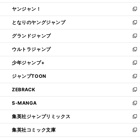
開
ウ
ウ
し
ヤンジャン！
く
で
ィ
い
新
開
ン
ウ
し
となりのヤングジャンプ
く
ド
ィ
い
新
ウ
ン
ウ
し
グランドジャンプ
で
ド
ィ
い
新
開
ウ
ン
ウ
し
ウルトラジャンプ
く
で
ド
ィ
い
新
開
ウ
ン
ウ
し
少年ジャンプ+
く
で
ド
ィ
い
新
開
ウ
ン
ウ
し
ジャンプTOON
く
で
ド
ィ
い
新
開
ウ
ン
ウ
し
ZEBRACK
く
で
ド
ィ
い
新
開
ウ
ン
ウ
し
S-MANGA
く
で
ド
ィ
い
新
開
ウ
ン
ウ
し
集英社ジャンプリミックス
く
で
ド
ィ
い
新
開
ウ
ン
ウ
し
集英社コミック文庫
く
で
ド
ィ
い
新
開
ウ
ン
ウ
し