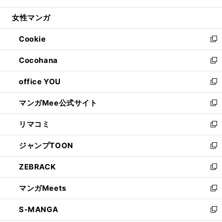
開
ウ
ン
ウ
し
女性マンガ
く
で
ド
ィ
い
開
ウ
ン
ウ
Cookie
く
で
ド
ィ
新
開
ウ
ン
し
Cocohana
く
で
ド
い
新
開
ウ
ウ
し
office YOU
く
で
ィ
い
新
開
ン
ウ
し
マンガMee公式サイト
く
ド
ィ
い
新
ウ
ン
ウ
し
リマコミ
で
ド
ィ
い
新
開
ウ
ン
ウ
し
ジャンプTOON
く
で
ド
ィ
い
新
開
ウ
ン
ウ
し
ZEBRACK
く
で
ド
ィ
い
新
開
ウ
ン
ウ
し
マンガMeets
く
で
ド
ィ
い
新
開
ウ
ン
ウ
し
S-MANGA
く
で
ド
ィ
い
新
開
ウ
ン
ウ
し