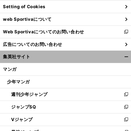
ン
Setting of Cookies
ド
ウ
web Sportivaについて
で
開
Web Sportivaについてのお問い合わせ
く
新
し
広告についてのお問い合わせ
い
ウ
集英社サイト
ィ
開
ン
く/
マンガ
ド
閉
ウ
じ
少年マンガ
で
る
開
週刊少年ジャンプ
く
新
し
ジャンプSQ
い
新
ウ
し
Vジャンプ
ィ
い
新
ン
ウ
し