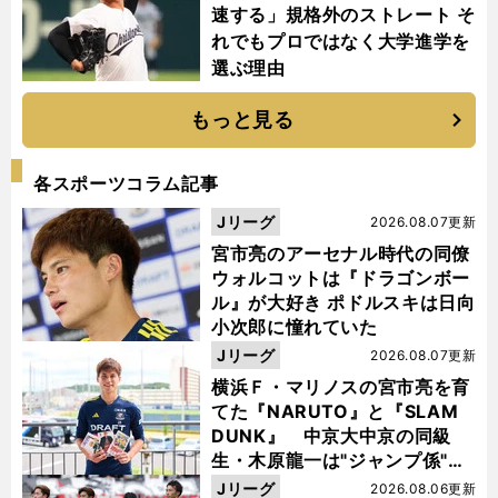
速する」規格外のストレート そ
れでもプロではなく大学進学を
選ぶ理由
もっと見る
各スポーツコラム記事
Jリーグ
2026.08.07更新
宮市亮のアーセナル時代の同僚
ウォルコットは『ドラゴンボー
ル』が大好き ポドルスキは日向
小次郎に憧れていた
Jリーグ
2026.08.07更新
横浜Ｆ・マリノスの宮市亮を育
てた『NARUTO』と『SLAM
DUNK』 中京大中京の同級
生・木原龍一は"ジャンプ係"だ
った
Jリーグ
2026.08.06更新