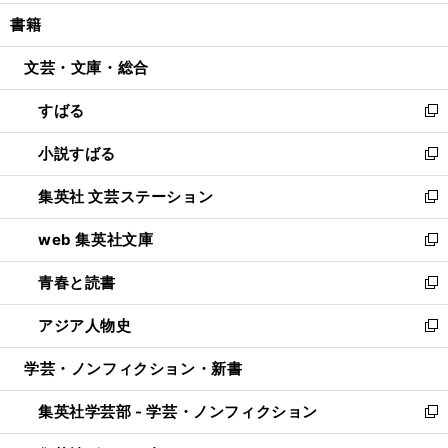
開
ウ
ン
ウ
し
書籍
く
で
ド
ィ
い
開
ウ
ン
ウ
文芸・文庫・総合
く
で
ド
ィ
開
ウ
ン
すばる
く
で
ド
新
開
ウ
し
小説すばる
く
で
い
新
開
ウ
し
集英社 文芸ステーション
く
ィ
い
新
ン
ウ
し
web 集英社文庫
ド
ィ
い
新
ウ
ン
ウ
し
青春と読書
で
ド
ィ
い
新
開
ウ
ン
ウ
し
アジア人物史
く
で
ド
ィ
い
新
開
ウ
ン
ウ
し
学芸・ノンフィクション・新書
く
で
ド
ィ
い
開
ウ
ン
ウ
集英社学芸部 - 学芸・ノンフィクション
く
で
ド
ィ
新
開
ウ
ン
し