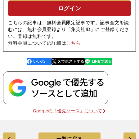
ログイン
こちらの記事は、無料会員限定記事です。記事全文を読
むには、無料会員登録より「集英社ID」にご登録くださ
い。登録は無料です。
無料会員についての詳細は
こちら
いいね
Xでポストする
LINEで送る
line
faceboo
x
k
Googleの「優先ソース」について
一覧に戻る