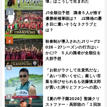
壊」はこうして生まれた
J1全順位予想 識者５人が推す
2
優勝候補筆頭は？ J2降格の憂
き目に遭いそうな３クラブと
は？
秋春制が導入されたJ1リーグ2
3
026－27シーズンの行方はい
かに!? ５人の識者が全順位を
大胆予想
4
「お前がラクして生意気だな」
「あいつ若いくせに」厳しい言
葉を浴びせられるも佐藤慎太郎
が貫いた誇りとファンへの思い
5
【夏の甲子園2026】聖隷クリ
ストファー・高部陸の「２回加