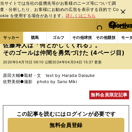
当サイトでは当社の提携先等がお客様のニーズ等について調
査・分析したり、お客様にお勧めの広告を表⽰する⽬的で Co
閉じ
okie を使⽤する場合があります。
詳しくはこちら
る
マイペ
web Sportiva (webスポルティーバ)
検索
メニュ
we
ー
サッカーの記事一覧
Jリーグ他
Jリーグ
佐藤寿
b
ジ
サッカー
競馬
ゴルフ
その他球技
その他競技
モー
ス
佐藤寿人は「何とかしてくれる」。
ポ
そのゴールは仲間を勇気づけた (4ページ目)
ル
テ
2020年04月15日 06:10 公開
2024年04月04日 15:37 更新
ィ
ー
原田大輔●取材・文 text by Harada Daisuke
バ
佐野美樹●撮影 photo by Sano Miki
無料会員限定記事
この記事を読むにはログインが必要です
無料会員登録