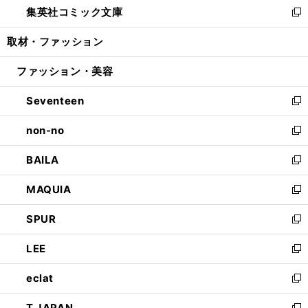
集英社コミック文庫
く
で
ド
ィ
い
新
開
ウ
ン
ウ
し
取材・ファッション
く
で
ド
ィ
い
開
ウ
ン
ウ
ファッション・美容
く
で
ド
ィ
開
ウ
ン
Seventeen
く
で
ド
新
開
ウ
し
non-no
く
で
い
新
開
ウ
し
BAILA
く
ィ
い
新
ン
ウ
し
MAQUIA
ド
ィ
い
新
ウ
ン
ウ
し
SPUR
で
ド
ィ
い
新
開
ウ
ン
ウ
し
LEE
く
で
ド
ィ
い
新
開
ウ
ン
ウ
し
eclat
く
で
ド
ィ
い
新
開
ウ
ン
ウ
し
T JAPAN
く
で