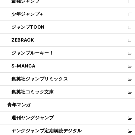
最強ジャンプ
ド
ィ
い
新
ウ
ン
ウ
し
少年ジャンプ+
で
ド
ィ
い
新
開
ウ
ン
ウ
し
ジャンプTOON
く
で
ド
ィ
い
新
開
ウ
ン
ウ
し
ZEBRACK
く
で
ド
ィ
い
新
開
ウ
ン
ウ
し
ジャンプルーキー！
く
で
ド
ィ
い
新
開
ウ
ン
ウ
し
S-MANGA
く
で
ド
ィ
い
新
開
ウ
ン
ウ
し
集英社ジャンプリミックス
く
で
ド
ィ
い
新
開
ウ
ン
ウ
し
集英社コミック文庫
く
で
ド
ィ
い
新
開
ウ
ン
ウ
し
青年マンガ
く
で
ド
ィ
い
開
ウ
ン
ウ
週刊ヤングジャンプ
く
で
ド
ィ
新
開
ウ
ン
し
ヤングジャンプ定期購読デジタル
く
で
ド
い
新