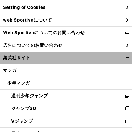
ン
Setting of Cookies
ド
ウ
web Sportivaについて
で
開
Web Sportivaについてのお問い合わせ
く
新
し
前
広告についてのお問い合わせ
い
へ
ウ
集英社サイト
ィ
開
ン
く/
マンガ
ド
閉
ウ
じ
少年マンガ
で
る
開
週刊少年ジャンプ
く
新
し
ジャンプSQ
い
新
ウ
し
Vジャンプ
ィ
い
新
ン
ウ
し