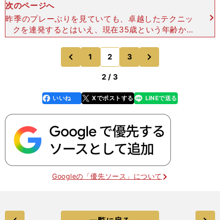
次のページへ
昨季のプレーぶりを見ていても、卓越したテクニッ
クを連発するとはいえ、現在35歳という年齢か
ら、シーズンを通してコンスタントに活躍するのは
難しいと思われた。今季、神戸にはＪリーグのほか
次
1
2
3
のページへ
のページへ
にACLがあり、そ
前
2 / 3
いいね
Xでポストする
LINEで送る
line
faceboo
x
k
Googleの「優先ソース」について