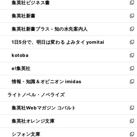
集英社ビジネス書
く
で
ド
い
新
開
ウ
ウ
し
集英社新書
く
で
ィ
い
新
開
ン
ウ
し
集英社新書プラス - 知の水先案内人
く
ド
ィ
い
新
ウ
ン
ウ
し
1日5分で、明日は変わる よみタイ yomitai
で
ド
ィ
い
新
開
ウ
ン
ウ
し
kotoba
く
で
ド
ィ
い
新
開
ウ
ン
ウ
し
e!集英社
く
で
ド
ィ
い
新
開
ウ
ン
ウ
し
情報・知識＆オピニオン imidas
く
で
ド
ィ
い
新
開
ウ
ン
ウ
し
ライトノベル・ノベライズ
く
で
ド
ィ
い
開
ウ
ン
ウ
集英社Webマガジン コバルト
く
で
ド
ィ
新
開
ウ
ン
し
集英社オレンジ文庫
く
で
ド
い
新
開
ウ
ウ
し
シフォン文庫
く
で
ィ
い
新