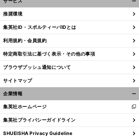
サービス
開
く/
推奨環境
閉
じ
集英社ID・スポルティーバIDとは
る
利用規約・会員規約
特定商取引法に基づく表示・その他の事項
ブラウザプッシュ通知について
サイトマップ
企業情報
開
く/
集英社ホームページ
新
閉
し
じ
集英社プライバシーガイドライン
い
る
ウ
SHUEISHA Privacy Guideline
ィ