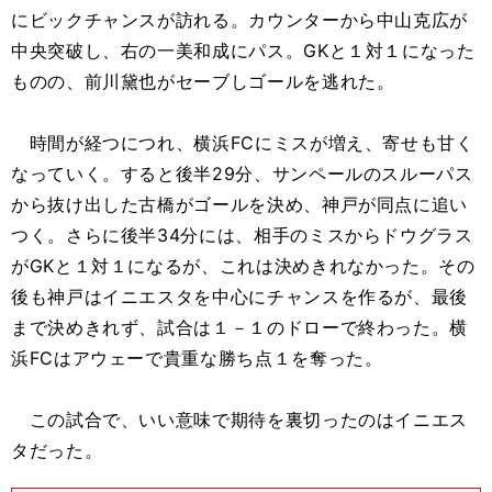
にビックチャンスが訪れる。カウンターから中山克広が
中央突破し、右の一美和成にパス。GKと１対１になった
ものの、前川黛也がセーブしゴールを逃れた。
時間が経つにつれ、横浜FCにミスが増え、寄せも甘く
なっていく。すると後半29分、サンペールのスルーパス
から抜け出した古橋がゴールを決め、神戸が同点に追い
つく。さらに後半34分には、相手のミスからドウグラス
がGKと１対１になるが、これは決めきれなかった。その
後も神戸はイニエスタを中心にチャンスを作るが、最後
まで決めきれず、試合は１－１のドローで終わった。横
浜FCはアウェーで貴重な勝ち点１を奪った。
この試合で、いい意味で期待を裏切ったのはイニエス
タだった。