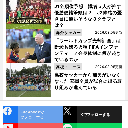
J1全順位予想 識者５人が推す
優勝候補筆頭は？ J2降格の憂
き目に遭いそうな３クラブと
は？
海外サッカー
2026.08.05更新
「ワールドカップ売却計画」は
断念も残る火種 FIFAインファ
ンティーノ会長体制に何が起き
ているのか
高校・ユース
2026.08.05更新
高校サッカーから補欠がいなく
なった 部員全員が試合に出る取
り組みが進んでいる
cebo
X
Facebookで
Xでフォローする
ok
フォローする
uTube
LINE