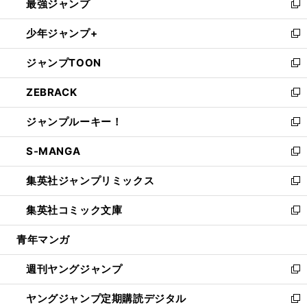
最強ジャンプ
ド
ィ
い
新
ウ
ン
ウ
し
少年ジャンプ+
で
ド
ィ
い
新
開
ウ
ン
ウ
し
ジャンプTOON
く
で
ド
ィ
い
新
開
ウ
ン
ウ
し
ZEBRACK
く
で
ド
ィ
い
新
開
ウ
ン
ウ
し
ジャンプルーキー！
く
で
ド
ィ
い
新
開
ウ
ン
ウ
し
S-MANGA
く
で
ド
ィ
い
新
開
ウ
ン
ウ
し
集英社ジャンプリミックス
く
で
ド
ィ
い
新
開
ウ
ン
ウ
し
集英社コミック文庫
く
で
ド
ィ
い
新
開
ウ
ン
ウ
し
青年マンガ
く
で
ド
ィ
い
開
ウ
ン
ウ
週刊ヤングジャンプ
く
で
ド
ィ
新
開
ウ
ン
し
ヤングジャンプ定期購読デジタル
く
で
ド
い
新