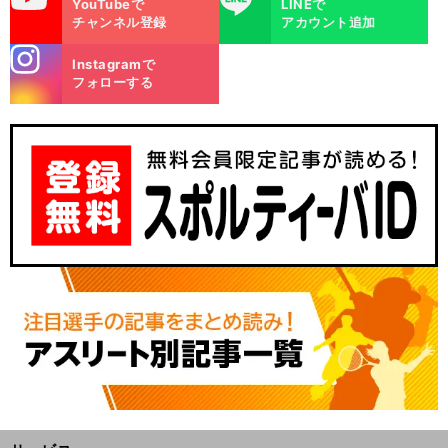
YouTubeで
LINEで
チャンネル登録
アカウント追加
stagra
Instagramで
m
フォローする