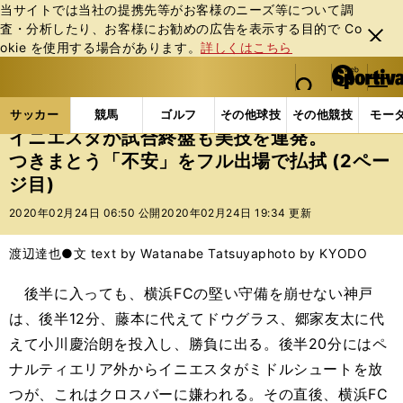
当サイトでは当社の提携先等がお客様のニーズ等について調
査・分析したり、お客様にお勧めの広告を表⽰する⽬的で Co
閉じ
okie を使⽤する場合があります。
詳しくはこちら
る
マイペ
web Sportiva (webスポルティーバ)
検索
メニュ
we
ー
サッカーの記事一覧
Jリーグ他
Jリーグ
イニエ
b
ジ
サッカー
競馬
ゴルフ
その他球技
その他競技
モー
ス
イニエスタが試合終盤も美技を連発。
ポ
つきまとう「不安」をフル出場で払拭 (2ペー
ル
ジ目)
テ
ィ
2020年02月24日 06:50 公開
2020年02月24日 19:34 更新
ー
バ
渡辺達也●文 text by Watanabe Tatsuya
photo by KYODO
後半に入っても、横浜FCの堅い守備を崩せない神戸
は、後半12分、藤本に代えてドウグラス、郷家友太に代
えて小川慶治朗を投入し、勝負に出る。後半20分にはペ
ナルティエリア外からイニエスタがミドルシュートを放
つが、これはクロスバーに嫌われる。その直後、横浜FC