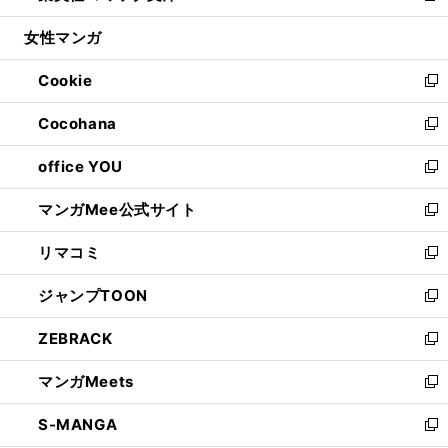
開
ウ
ン
ウ
し
女性マンガ
く
で
ド
ィ
い
開
ウ
ン
ウ
Cookie
く
で
ド
ィ
新
開
ウ
ン
し
Cocohana
く
で
ド
い
新
開
ウ
ウ
し
office YOU
く
で
ィ
い
新
開
ン
ウ
し
マンガMee公式サイト
く
ド
ィ
い
新
ウ
ン
ウ
し
リマコミ
で
ド
ィ
い
新
開
ウ
ン
ウ
し
ジャンプTOON
く
で
ド
ィ
い
新
開
ウ
ン
ウ
し
ZEBRACK
く
で
ド
ィ
い
新
開
ウ
ン
ウ
し
マンガMeets
く
で
ド
ィ
い
新
開
ウ
ン
ウ
し
S-MANGA
く
で
ド
ィ
い
新
開
ウ
ン