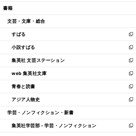
開
ウ
ン
ウ
し
書籍
く
で
ド
ィ
い
開
ウ
ン
ウ
文芸・文庫・総合
く
で
ド
ィ
開
ウ
ン
すばる
く
で
ド
新
開
ウ
し
小説すばる
く
で
い
新
開
ウ
し
集英社 文芸ステーション
く
ィ
い
新
ン
ウ
し
web 集英社文庫
ド
ィ
い
新
ウ
ン
ウ
し
青春と読書
で
ド
ィ
い
新
開
ウ
ン
ウ
し
アジア人物史
く
で
ド
ィ
い
新
開
ウ
ン
ウ
し
学芸・ノンフィクション・新書
く
で
ド
ィ
い
開
ウ
ン
ウ
集英社学芸部 - 学芸・ノンフィクション
く
で
ド
ィ
新
開
ウ
ン
し