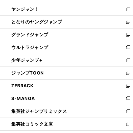
開
ウ
ウ
し
ヤンジャン！
く
で
ィ
い
新
開
ン
ウ
し
となりのヤングジャンプ
く
ド
ィ
い
新
ウ
ン
ウ
し
グランドジャンプ
で
ド
ィ
い
新
開
ウ
ン
ウ
し
ウルトラジャンプ
く
で
ド
ィ
い
新
開
ウ
ン
ウ
し
少年ジャンプ+
く
で
ド
ィ
い
新
開
ウ
ン
ウ
し
ジャンプTOON
く
で
ド
ィ
い
新
開
ウ
ン
ウ
し
ZEBRACK
く
で
ド
ィ
い
新
開
ウ
ン
ウ
し
S-MANGA
く
で
ド
ィ
い
新
開
ウ
ン
ウ
し
集英社ジャンプリミックス
く
で
ド
ィ
い
新
開
ウ
ン
ウ
し
集英社コミック文庫
く
で
ド
ィ
い
新
開
ウ
ン
ウ
し