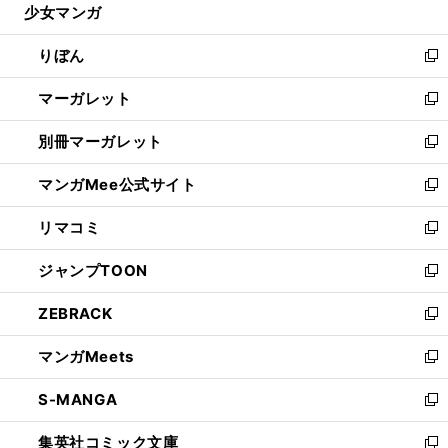
少女マンガ
く
で
ド
ィ
い
開
ウ
ン
ウ
りぼん
く
で
ド
ィ
新
開
ウ
ン
し
マーガレット
く
で
ド
い
新
開
ウ
ウ
し
別冊マーガレット
く
で
ィ
い
新
開
ン
ウ
し
マンガMee公式サイト
く
ド
ィ
い
新
ウ
ン
ウ
し
リマコミ
で
ド
ィ
い
新
開
ウ
ン
ウ
し
ジャンプTOON
く
で
ド
ィ
い
新
開
ウ
ン
ウ
し
ZEBRACK
く
で
ド
ィ
い
新
開
ウ
ン
ウ
し
マンガMeets
く
で
ド
ィ
い
新
開
ウ
ン
ウ
し
S-MANGA
く
で
ド
ィ
い
新
開
ウ
ン
ウ
し
集英社コミック文庫
く
で
ド
ィ
い
新