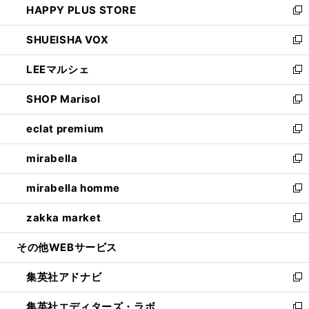
HAPPY PLUS STORE
ド
ィ
い
新
ウ
ン
ウ
し
SHUEISHA VOX
で
ド
ィ
い
新
開
ウ
ン
ウ
し
LEEマルシェ
く
で
ド
ィ
い
新
開
ウ
ン
ウ
し
SHOP Marisol
く
で
ド
ィ
い
新
開
ウ
ン
ウ
し
eclat premium
く
で
ド
ィ
い
新
開
ウ
ン
ウ
し
mirabella
く
で
ド
ィ
い
新
開
ウ
ン
ウ
し
mirabella homme
く
で
ド
ィ
い
新
開
ウ
ン
ウ
し
zakka market
く
で
ド
ィ
い
新
開
ウ
ン
ウ
し
その他WEBサービス
く
で
ド
ィ
い
開
ウ
ン
ウ
集英社アドナビ
く
で
ド
ィ
新
開
ウ
ン
し
集英社エディターズ・ラボ
く
で
ド
い