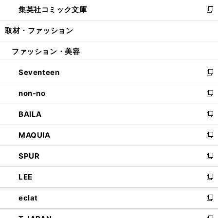
ウ
し
集英社コミック文庫
く
で
ド
ィ
い
新
開
ウ
ン
ウ
し
取材・ファッション
く
で
ド
ィ
い
開
ウ
ン
ウ
ファッション・美容
く
で
ド
ィ
開
ウ
ン
Seventeen
く
で
ド
新
開
ウ
し
non-no
く
で
い
新
開
ウ
し
BAILA
く
ィ
い
新
ン
ウ
し
MAQUIA
ド
ィ
い
新
ウ
ン
ウ
し
SPUR
で
ド
ィ
い
新
開
ウ
ン
ウ
し
LEE
く
で
ド
ィ
い
新
開
ウ
ン
ウ
し
eclat
く
で
ド
ィ
い
新
開
ウ
ン
ウ
し