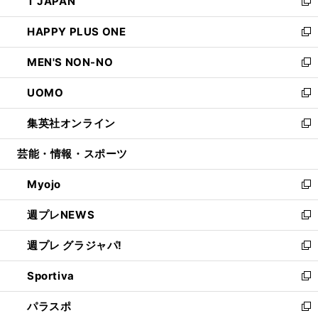
T JAPAN
く
で
ド
ィ
い
新
開
ウ
ン
ウ
し
HAPPY PLUS ONE
く
で
ド
ィ
い
新
開
ウ
ン
ウ
し
MEN'S NON-NO
く
で
ド
ィ
い
新
開
ウ
ン
ウ
し
UOMO
く
で
ド
ィ
い
新
開
ウ
ン
ウ
し
集英社オンライン
く
で
ド
ィ
い
新
開
ウ
ン
ウ
し
芸能・情報・スポーツ
く
で
ド
ィ
い
開
ウ
ン
ウ
Myojo
く
で
ド
ィ
新
開
ウ
ン
し
週プレNEWS
く
で
ド
い
新
開
ウ
ウ
し
週プレ グラジャパ!
く
で
ィ
い
新
開
ン
ウ
し
Sportiva
く
ド
ィ
い
新
ウ
ン
ウ
し
パラスポ
で
ド
ィ
い
新