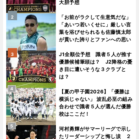
大胆予想
「お前がラクして生意気だな」
2
「あいつ若いくせに」厳しい言
葉を浴びせられるも佐藤慎太郎
が貫いた誇りとファンへの思い
J1全順位予想 識者５人が推す
3
優勝候補筆頭は？ J2降格の憂
き目に遭いそうな３クラブと
は？
4
【夏の甲子園2026】「優勝は
横浜じゃない」 波乱必至の組み
合わせで識者５人が選んだ優勝
校はここだ！
5
河村勇輝がサマーリーグで示し
たリーダーシップと悔し涙 ２