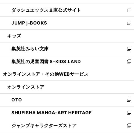
開
ン
ウ
し
ダッシュエックス文庫公式サイト
く
ド
ィ
い
新
ウ
ン
ウ
し
JUMP j-BOOKS
で
ド
ィ
い
新
開
ウ
ン
ウ
し
キッズ
く
で
ド
ィ
い
開
ウ
ン
ウ
集英社みらい文庫
く
で
ド
ィ
新
開
ウ
ン
し
集英社の児童図書 S-KIDS.LAND
く
で
ド
い
新
開
ウ
ウ
し
オンラインストア・
その他WEBサービス
く
で
ィ
い
開
ン
ウ
オンラインストア
く
ド
ィ
ウ
ン
OTO
で
ド
新
開
ウ
し
SHUEISHA MANGA-ART HERITAGE
く
で
い
新
開
ウ
し
ジャンプキャラクターズストア
く
ィ
い
新
ン
ウ
し