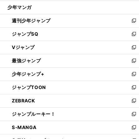
ウ
じ
少年マンガ
で
る
開
週刊少年ジャンプ
く
新
し
ジャンプSQ
い
新
ウ
し
Vジャンプ
ィ
い
新
ン
ウ
し
最強ジャンプ
ド
ィ
い
新
ウ
ン
ウ
し
少年ジャンプ+
で
ド
ィ
い
新
開
ウ
ン
ウ
し
ジャンプTOON
く
で
ド
ィ
い
新
開
ウ
ン
ウ
し
ZEBRACK
く
で
ド
ィ
い
新
開
ウ
ン
ウ
し
ジャンプルーキー！
く
で
ド
ィ
い
新
開
ウ
ン
ウ
し
S-MANGA
く
で
ド
ィ
い
新
開
ウ
ン
ウ
し