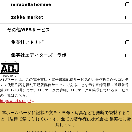
mirabella homme
く
で
ド
ィ
い
新
開
ウ
ン
ウ
し
zakka market
く
で
ド
ィ
い
新
開
ウ
ン
ウ
し
その他WEBサービス
く
で
ド
ィ
い
開
ウ
ン
ウ
集英社アドナビ
く
で
ド
ィ
新
開
ウ
ン
し
集英社エディターズ・ラボ
く
で
ド
い
新
開
ウ
ウ
し
く
で
ィ
い
開
ン
ウ
ABJマークは、この電子書店・電子書籍配信サービスが、著作権者からコンテ
く
ド
ィ
ンツ使用許諾を得た正規版配信サービスであることを示す登録商標（登録番号
ウ
ン
第6091713号）です。ABJマークの詳細、ABJマークを掲示しているサービス
で
ド
の一覧はこちら。
開
ウ
https://aebs.or.jp/
新
く
で
し
い
開
本ホームページに記載の文章・画像・写真などを無断で複製するこ
ウ
く
とは法律で禁じられています。全ての著作権は株式会社 集英社に帰
ィ
属します。
ン
ド