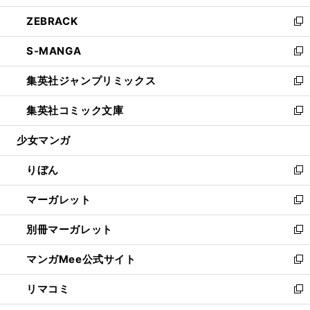
開
ウ
ン
ウ
し
ZEBRACK
く
で
ド
ィ
い
新
開
ウ
ン
ウ
し
S-MANGA
く
で
ド
ィ
い
新
開
ウ
ン
ウ
し
集英社ジャンプリミックス
く
で
ド
ィ
い
新
開
ウ
ン
ウ
し
集英社コミック文庫
く
で
ド
ィ
い
新
開
ウ
ン
ウ
し
少女マンガ
く
で
ド
ィ
い
開
ウ
ン
ウ
りぼん
く
で
ド
ィ
新
開
ウ
ン
し
マーガレット
く
で
ド
い
新
開
ウ
ウ
し
別冊マーガレット
く
で
ィ
い
新
開
ン
ウ
し
マンガMee公式サイト
く
ド
ィ
い
新
ウ
ン
ウ
し
リマコミ
で
ド
ィ
い
新
開
ウ
ン
ウ
し