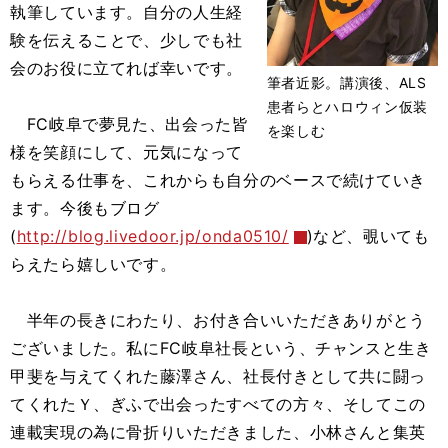
執筆しています。自分の人生経
験を伝えることで、少しでも社
会のお役に立てれば幸いです。
筆者近影。講演後、ALS
患者らとハロウィン仮装
FC岐阜で夢見た、出会った皆
を楽しむ
様を笑顔にして、元気になって
もらえる仕事を、これからも自分のベースで続けていき
ます。今後もブログ
(
http://blog.livedoor.jp/onda0510/
)など、覗いても
らえたら嬉しいです。
半年の長きにわたり、お付き合いいただきありがとう
ございました。私にFC岐阜社長という、チャンスと生き
甲斐を与えてくれた藤澤さん、社長付きとして共に闘っ
てくれたＹ、ぎふで出会ったすべての方々、そしてこの
連載実現の為に骨折りいただきました、小林さんと集英