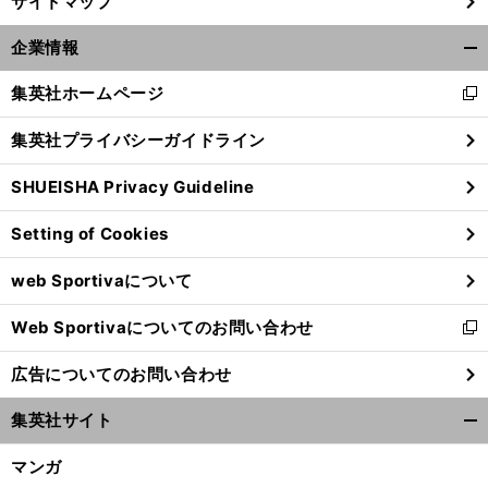
サイトマップ
福
、
第
」
田正博が考える
「
２の久保建英
が日本サッカー界に現れる条件
企業情報
開
く/
集英社ホームページ
新
閉
し
じ
集英社プライバシーガイドライン
い
る
ウ
SHUEISHA Privacy Guideline
ィ
ン
Setting of Cookies
ド
ウ
web Sportivaについて
で
開
Web Sportivaについてのお問い合わせ
く
新
し
広告についてのお問い合わせ
い
ウ
集英社サイト
ィ
開
ン
く/
マンガ
ド
閉