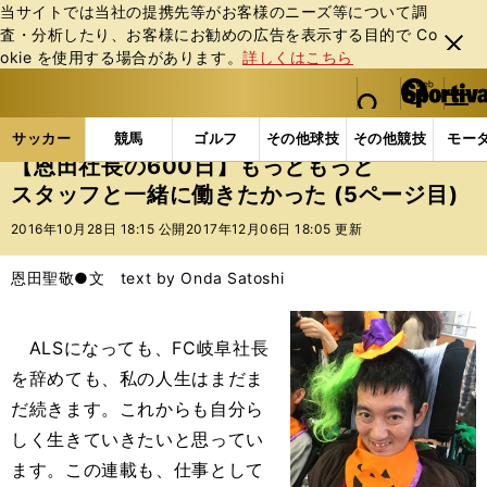
当サイトでは当社の提携先等がお客様のニーズ等について調
査・分析したり、お客様にお勧めの広告を表⽰する⽬的で Co
閉じ
okie を使⽤する場合があります。
詳しくはこちら
る
マイペ
web Sportiva (webスポルティーバ)
検索
メニュ
we
ー
サッカーの記事一覧
Jリーグ他
Jリーグ
【恩田
b
ジ
サッカー
競馬
ゴルフ
その他球技
その他競技
モー
ス
【恩田社長の600日】もっともっと
ポ
スタッフと一緒に働きたかった (5ページ目)
ル
テ
2016年10月28日 18:15 公開
2017年12月06日 18:05 更新
ィ
ー
恩田聖敬●文 text by Onda Satoshi
バ
ALSになっても、FC岐阜社長
を辞めても、私の人生はまだま
だ続きます。これからも自分ら
しく生きていきたいと思ってい
ます。この連載も、仕事として