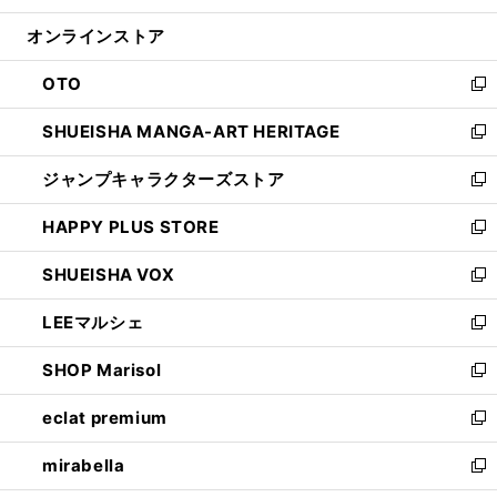
開
ン
ウ
オンラインストア
く
ド
ィ
ウ
ン
OTO
で
ド
新
開
ウ
し
SHUEISHA MANGA-ART HERITAGE
く
で
い
新
開
ウ
し
ジャンプキャラクターズストア
く
ィ
い
新
ン
ウ
し
HAPPY PLUS STORE
ド
ィ
い
新
ウ
ン
ウ
し
SHUEISHA VOX
で
ド
ィ
い
新
開
ウ
ン
ウ
し
LEEマルシェ
く
で
ド
ィ
い
新
開
ウ
ン
ウ
し
SHOP Marisol
く
で
ド
ィ
い
新
開
ウ
ン
ウ
し
eclat premium
く
で
ド
ィ
い
新
開
ウ
ン
ウ
し
mirabella
く
で
ド
ィ
い
新
開
ウ
ン
ウ
し