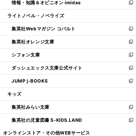
情報・知識＆オピニオン imidas
く
で
ド
ィ
い
新
開
ウ
ン
ウ
し
ライトノベル・ノベライズ
く
で
ド
ィ
い
開
ウ
ン
ウ
集英社Webマガジン コバルト
く
で
ド
ィ
新
開
ウ
ン
し
集英社オレンジ文庫
く
で
ド
い
新
開
ウ
ウ
し
シフォン文庫
く
で
ィ
い
新
開
ン
ウ
し
ダッシュエックス文庫公式サイト
く
ド
ィ
い
新
ウ
ン
ウ
し
JUMP j-BOOKS
で
ド
ィ
い
新
開
ウ
ン
ウ
し
キッズ
く
で
ド
ィ
い
開
ウ
ン
ウ
集英社みらい文庫
く
で
ド
ィ
新
開
ウ
ン
し
集英社の児童図書 S-KIDS.LAND
く
で
ド
い
新
開
ウ
ウ
し
オンラインストア・
その他WEBサービス
く
で
ィ
い