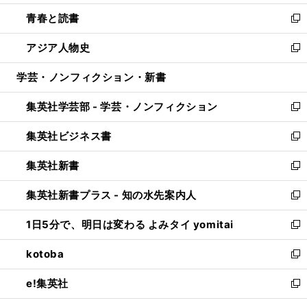
ウ
ン
ウ
し
青春と読書
で
ド
ィ
い
新
開
ウ
ン
ウ
し
アジア人物史
く
で
ド
ィ
い
新
開
ウ
ン
ウ
し
学芸・ノンフィクション・新書
く
で
ド
ィ
い
開
ウ
ン
ウ
集英社学芸部 - 学芸・ノンフィクション
く
で
ド
ィ
新
開
ウ
ン
し
集英社ビジネス書
く
で
ド
い
新
開
ウ
ウ
し
集英社新書
く
で
ィ
い
新
開
ン
ウ
し
集英社新書プラス - 知の水先案内人
く
ド
ィ
い
新
ウ
ン
ウ
し
1日5分で、明日は変わる よみタイ yomitai
で
ド
ィ
い
新
開
ウ
ン
ウ
し
kotoba
く
で
ド
ィ
い
新
開
ウ
ン
ウ
し
e!集英社
く
で
ド
ィ
い
新
開
ウ
ン
ウ
し