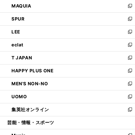
ウ
し
MAQUIA
ド
ィ
い
新
ウ
ン
ウ
し
SPUR
で
ド
ィ
い
新
開
ウ
ン
ウ
し
LEE
く
で
ド
ィ
い
新
開
ウ
ン
ウ
し
eclat
く
で
ド
ィ
い
新
開
ウ
ン
ウ
し
T JAPAN
く
で
ド
ィ
い
新
開
ウ
ン
ウ
し
HAPPY PLUS ONE
く
で
ド
ィ
い
新
開
ウ
ン
ウ
し
MEN'S NON-NO
く
で
ド
ィ
い
新
開
ウ
ン
ウ
し
UOMO
く
で
ド
ィ
い
新
開
ウ
ン
ウ
し
集英社オンライン
く
で
ド
ィ
い
新
開
ウ
ン
ウ
し
芸能・情報・スポーツ
く
で
ド
ィ
い
開
ウ
ン
ウ