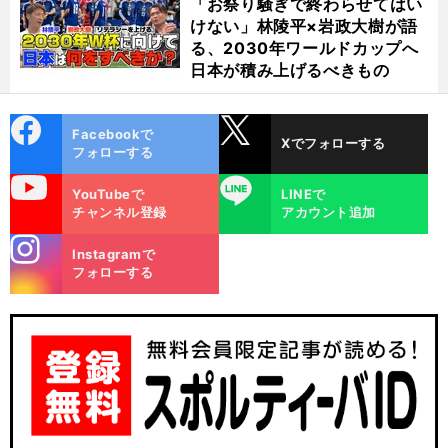
「お祭り騒ぎで終わらせてはい
けない」林陵平×岩政大樹が語
る、2030年ワールドカップへ
日本が積み上げるべきもの
cebo
X
Facebookで
Xでフォローする
ok
フォローする
uTube
LINE
YouTubeで
LINEで
チャンネル登録
アカウント追加
stagra
Instagramで
m
フォローする