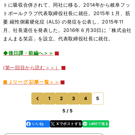
トに吸収合併されて、同社に移る。2014年から岐阜フッ
トボールクラブ代表取締役社長に就任。2015年１月、筋
萎 縮性側索硬化症 (ALS) の発症を公表し、2015年11
月、社長退任を発表した。2016年６月30日に「株式会社
まんまる笑店」を設立。代表取締役社長に就任。
◆後日譚・前編へ＞＞
(第一回目から読む＞＞）
■Ｊリーグ 記事一覧＞＞
1
2
3
4
5
のページへ
前
5 / 5
いいね
Xでポストする
LINEで送る
line
faceboo
x
k