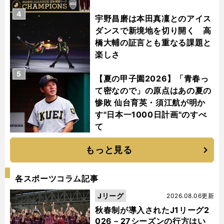
4
宇野昌磨は本田真凜とのアイス
ダンスで新境地を切り開く 高
橋大輔の証言とも重なる課題と
楽しさ
5
【夏の甲子園2026】「青春っ
て密なので」の原点はあの夏の
惨敗 仙台育英・須江航が明か
す"日本一1000日計画"のすべ
て
もっと見る
各スポーツコラム記事
Jリーグ
2026.08.06更新
秋春制が導入されたJ1リーグ2
026－27シーズンの行方はい