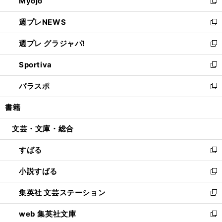
Myojo
く
で
ド
ィ
新
開
ウ
ン
し
週プレNEWS
く
で
ド
い
新
開
ウ
ウ
し
週プレ グラジャパ!
く
で
ィ
い
新
開
ン
ウ
し
Sportiva
く
ド
ィ
い
新
ウ
ン
ウ
し
パラスポ
で
ド
ィ
い
新
開
ウ
ン
ウ
し
書籍
く
で
ド
ィ
い
開
ウ
ン
ウ
文芸・文庫・総合
く
で
ド
ィ
開
ウ
ン
すばる
く
で
ド
新
開
ウ
し
小説すばる
く
で
い
新
開
ウ
し
集英社 文芸ステーション
く
ィ
い
新
ン
ウ
し
web 集英社文庫
ド
ィ
い
新