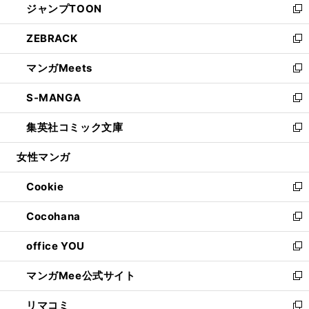
ジャンプTOON
く
で
ド
ィ
い
新
開
ウ
ン
ウ
し
ZEBRACK
く
で
ド
ィ
い
新
開
ウ
ン
ウ
し
マンガMeets
く
で
ド
ィ
い
新
開
ウ
ン
ウ
し
S-MANGA
く
で
ド
ィ
い
新
開
ウ
ン
ウ
し
集英社コミック文庫
く
で
ド
ィ
い
新
開
ウ
ン
ウ
し
女性マンガ
く
で
ド
ィ
い
開
ウ
ン
ウ
Cookie
く
で
ド
ィ
新
開
ウ
ン
し
Cocohana
く
で
ド
い
新
開
ウ
ウ
し
office YOU
く
で
ィ
い
新
開
ン
ウ
し
マンガMee公式サイト
く
ド
ィ
い
新
ウ
ン
ウ
し
リマコミ
で
ド
ィ
い
新