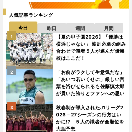
人気記事ランキング
今日
昨日
週間
月間
【夏の甲子園2026】「優勝は
1
横浜じゃない」 波乱必至の組み
合わせで識者５人が選んだ優勝
校はここだ！
「お前がラクして生意気だな」
2
「あいつ若いくせに」厳しい言
葉を浴びせられるも佐藤慎太郎
が貫いた誇りとファンへの思い
秋春制が導入されたJ1リーグ2
3
026－27シーズンの行方はい
かに!? ５人の識者が全順位を
大胆予想