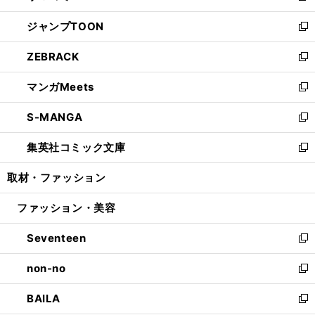
開
ウ
ン
ウ
し
ジャンプTOON
く
で
ド
ィ
い
新
開
ウ
ン
ウ
し
ZEBRACK
く
で
ド
ィ
い
新
開
ウ
ン
ウ
し
マンガMeets
く
で
ド
ィ
い
新
開
ウ
ン
ウ
し
S-MANGA
く
で
ド
ィ
い
新
開
ウ
ン
ウ
し
集英社コミック文庫
く
で
ド
ィ
い
新
開
ウ
ン
ウ
し
取材・ファッション
く
で
ド
ィ
い
開
ウ
ン
ウ
ファッション・美容
く
で
ド
ィ
開
ウ
ン
Seventeen
く
で
ド
新
開
ウ
し
non-no
く
で
い
新
開
ウ
し
BAILA
く
ィ
い
新
ン