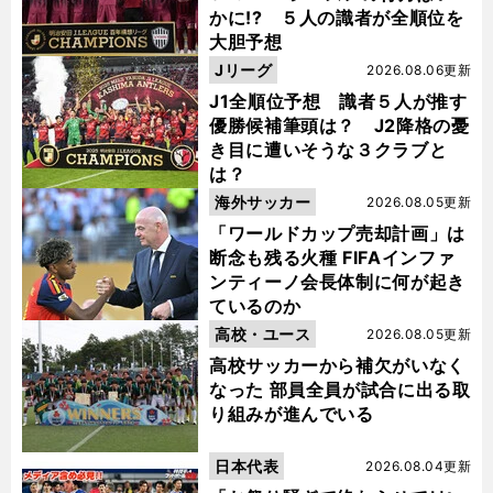
かに!? ５人の識者が全順位を
大胆予想
Jリーグ
2026.08.06更新
J1全順位予想 識者５人が推す
優勝候補筆頭は？ J2降格の憂
き目に遭いそうな３クラブと
は？
海外サッカー
2026.08.05更新
「ワールドカップ売却計画」は
断念も残る火種 FIFAインファ
ンティーノ会長体制に何が起き
ているのか
高校・ユース
2026.08.05更新
高校サッカーから補欠がいなく
なった 部員全員が試合に出る取
り組みが進んでいる
日本代表
2026.08.04更新