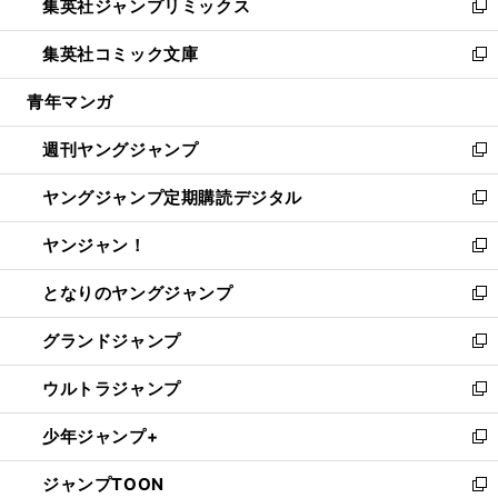
集英社ジャンプリミックス
く
で
ド
ィ
い
新
開
ウ
ン
ウ
し
集英社コミック文庫
く
で
ド
ィ
い
新
開
ウ
ン
ウ
し
青年マンガ
く
で
ド
ィ
い
開
ウ
ン
ウ
週刊ヤングジャンプ
く
で
ド
ィ
新
開
ウ
ン
し
ヤングジャンプ定期購読デジタル
く
で
ド
い
新
開
ウ
ウ
し
ヤンジャン！
く
で
ィ
い
新
開
ン
ウ
し
となりのヤングジャンプ
く
ド
ィ
い
新
ウ
ン
ウ
し
グランドジャンプ
で
ド
ィ
い
新
開
ウ
ン
ウ
し
ウルトラジャンプ
く
で
ド
ィ
い
新
開
ウ
ン
ウ
し
少年ジャンプ+
く
で
ド
ィ
い
新
開
ウ
ン
ウ
し
ジャンプTOON
く
で
ド
ィ
い
新