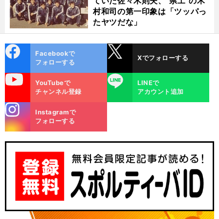
ていた佐々木則夫、"県工"の木
村和司の第一印象は「ツッパっ
たヤツだな」
cebo
X
Facebookで
Xでフォローする
ok
フォローする
uTube
LINE
YouTubeで
LINEで
チャンネル登録
アカウント追加
stagra
Instagramで
m
フォローする