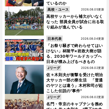
ているのか
高校・ユース
2026.08.05更新
高校サッカーから補欠がいなく
なった 部員全員が試合に出る取
り組みが進んでいる
日本代表
2026.08.04更新
「お祭り騒ぎで終わらせてはい
けない」林陵平×岩政大樹が語
る、2030年ワールドカップへ
日本が積み上げるべきもの
Jリーグ
2026.08.02更新
佐々木則夫が衝撃を受けた明治
大サッカー部の寮生活 「普通
のヤツとは違う」木村和司が起
こした伝説の"事件"
Jリーグ
2026.08.02更新
名門・帝京のキャプテンを務め