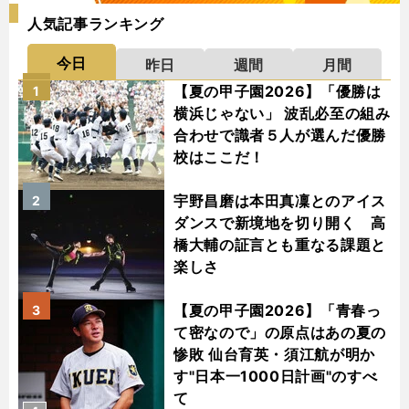
人気記事ランキング
今日
昨日
週間
月間
【夏の甲子園2026】「優勝は
1
横浜じゃない」 波乱必至の組み
合わせで識者５人が選んだ優勝
校はここだ！
宇野昌磨は本田真凜とのアイス
2
ダンスで新境地を切り開く 高
橋大輔の証言とも重なる課題と
楽しさ
【夏の甲子園2026】「青春っ
3
て密なので」の原点はあの夏の
惨敗 仙台育英・須江航が明か
す"日本一1000日計画"のすべ
て