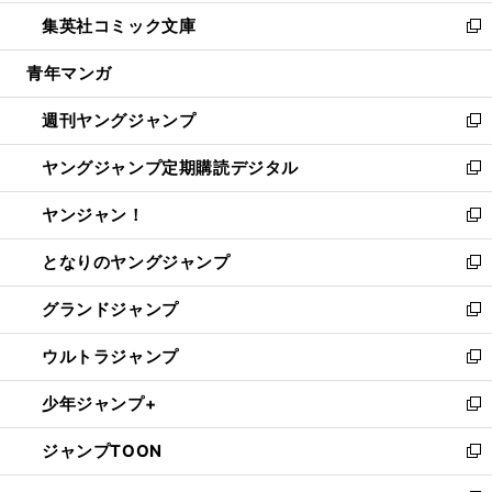
開
ウ
ン
ウ
し
集英社コミック文庫
く
で
ド
ィ
い
新
開
ウ
ン
ウ
し
青年マンガ
く
で
ド
ィ
い
開
ウ
ン
ウ
週刊ヤングジャンプ
く
で
ド
ィ
新
開
ウ
ン
し
ヤングジャンプ定期購読デジタル
く
で
ド
い
新
開
ウ
ウ
し
ヤンジャン！
く
で
ィ
い
新
開
ン
ウ
し
となりのヤングジャンプ
く
ド
ィ
い
新
ウ
ン
ウ
し
グランドジャンプ
で
ド
ィ
い
新
開
ウ
ン
ウ
し
ウルトラジャンプ
く
で
ド
ィ
い
新
開
ウ
ン
ウ
し
少年ジャンプ+
く
で
ド
ィ
い
新
開
ウ
ン
ウ
し
ジャンプTOON
く
で
ド
ィ
い
新
開
ウ
ン
ウ
し