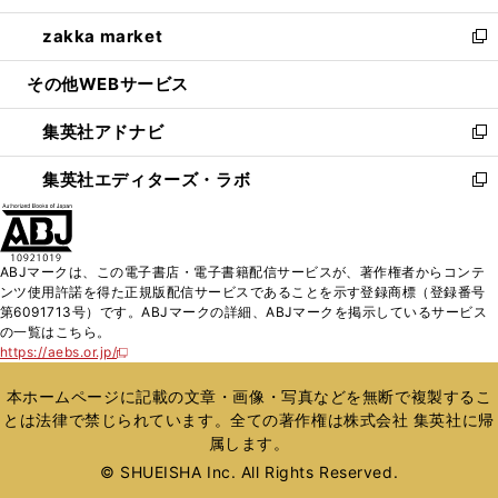
開
ウ
ン
ウ
し
zakka market
く
で
ド
ィ
い
新
開
ウ
ン
ウ
し
その他WEBサービス
く
で
ド
ィ
い
開
ウ
ン
ウ
集英社アドナビ
く
で
ド
ィ
新
開
ウ
ン
し
集英社エディターズ・ラボ
く
で
ド
い
新
開
ウ
ウ
し
く
で
ィ
い
開
ン
ウ
ABJマークは、この電子書店・電子書籍配信サービスが、著作権者からコンテ
く
ド
ィ
ンツ使用許諾を得た正規版配信サービスであることを示す登録商標（登録番号
ウ
ン
第6091713号）です。ABJマークの詳細、ABJマークを掲示しているサービス
で
ド
の一覧はこちら。
開
ウ
https://aebs.or.jp/
新
く
で
し
い
開
本ホームページに記載の文章・画像・写真などを無断で複製するこ
ウ
く
とは法律で禁じられています。全ての著作権は株式会社 集英社に帰
ィ
属します。
ン
ド
© SHUEISHA Inc. All Rights Reserved.
ウ
で