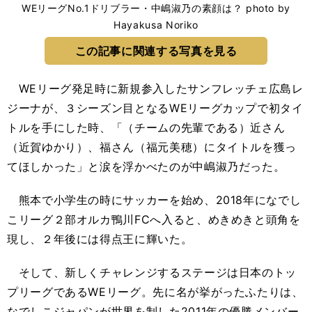
WEリーグNo.1ドリブラー・中嶋淑乃の素顔は？ photo by
Hayakusa Noriko
この記事に関連する写真を見る
WEリーグ発足時に新規参入したサンフレッチェ広島レ
ジーナが、３シーズン目となるWEリーグカップで初タイ
トルを手にした時、「（チームの先輩である）近さん
（近賀ゆかり）、福さん（福元美穂）にタイトルを獲っ
てほしかった」と涙を浮かべたのが中嶋淑乃だった。
熊本で小学生の時にサッカーを始め、2018年になでし
こリーグ２部オルカ鴨川FCへ入ると、めきめきと頭角を
現し、２年後には得点王に輝いた。
そして、新しくチャレンジするステージは日本のトッ
プリーグであるWEリーグ。先に名が挙がったふたりは、
なでしこジャパンが世界を制した2011年の優勝メンバー