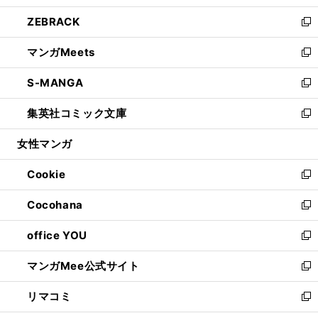
開
ウ
ン
ウ
し
ZEBRACK
く
で
ド
ィ
い
新
開
ウ
ン
ウ
し
マンガMeets
く
で
ド
ィ
い
新
開
ウ
ン
ウ
し
S-MANGA
く
で
ド
ィ
い
新
開
ウ
ン
ウ
し
集英社コミック文庫
く
で
ド
ィ
い
新
開
ウ
ン
ウ
し
女性マンガ
く
で
ド
ィ
い
開
ウ
ン
ウ
Cookie
く
で
ド
ィ
新
開
ウ
ン
し
Cocohana
く
で
ド
い
新
開
ウ
ウ
し
office YOU
く
で
ィ
い
新
開
ン
ウ
し
マンガMee公式サイト
く
ド
ィ
い
新
ウ
ン
ウ
し
リマコミ
で
ド
ィ
い
新
開
ウ
ン
ウ
し