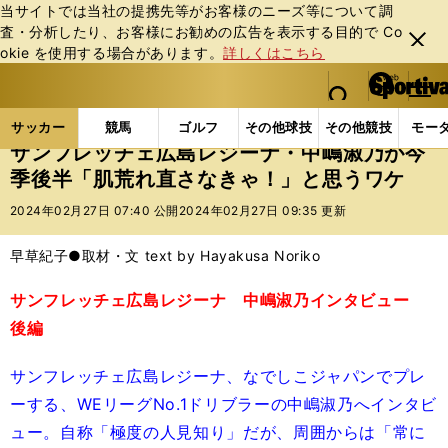
当サイトでは当社の提携先等がお客様のニーズ等について調
査・分析したり、お客様にお勧めの広告を表⽰する⽬的で Co
閉じ
okie を使⽤する場合があります。
詳しくはこちら
る
マイペ
web Sportiva (webスポルティーバ)
検索
メニュ
we
ー
サッカーの記事一覧
サッカー代表
なでしこジャパ
b
ジ
サッカー
競馬
ゴルフ
その他球技
その他競技
モー
ス
サンフレッチェ広島レジーナ・中嶋淑乃が今
ポ
季後半「肌荒れ直さなきゃ！」と思うワケ
ル
テ
2024年02月27日 07:40 公開
2024年02月27日 09:35 更新
ィ
ー
早草紀子●取材・文 text by Hayakusa Noriko
バ
サンフレッチェ広島レジーナ 中嶋淑乃インタビュー
後編
サンフレッチェ広島レジーナ、なでしこジャパンでプレ
ーする、WEリーグNo.1ドリブラーの中嶋淑乃へインタビ
ュー。自称「極度の人見知り」だが、周囲からは「常に