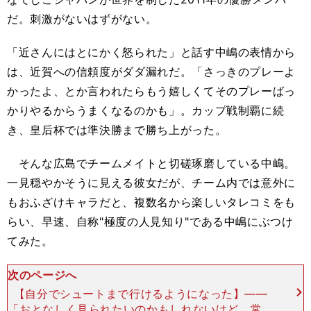
だ。刺激がないはずがない。
「近さんにはとにかく怒られた」と話す中嶋の表情から
は、近賀への信頼度がダダ漏れだ。「さっきのプレーよ
かったよ、とか言われたらもう嬉しくてそのプレーばっ
かりやるからうまくなるのかも」。カップ戦制覇に続
き、皇后杯では準決勝まで勝ち上がった。
そんな広島でチームメイトと切磋琢磨している中嶋。
一見穏やかそうに見える彼女だが、チーム内では意外に
もおふざけキャラだと、複数名から楽しいタレコミをも
らい、早速、自称"極度の人見知り"である中嶋にぶつけ
てみた。
次のページへ
【自分でシュートまで行けるようになった】――
「おとなしく見られたいのかもしれないけど、常に