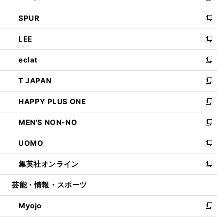
ウ
ン
ウ
し
SPUR
で
ド
ィ
い
新
開
ウ
ン
ウ
し
LEE
く
で
ド
ィ
い
新
開
ウ
ン
ウ
し
eclat
く
で
ド
ィ
い
新
開
ウ
ン
ウ
し
T JAPAN
く
で
ド
ィ
い
新
開
ウ
ン
ウ
し
HAPPY PLUS ONE
く
で
ド
ィ
い
新
開
ウ
ン
ウ
し
MEN'S NON-NO
く
で
ド
ィ
い
新
開
ウ
ン
ウ
し
UOMO
く
で
ド
ィ
い
新
開
ウ
ン
ウ
し
集英社オンライン
く
で
ド
ィ
い
新
開
ウ
ン
ウ
し
芸能・情報・スポーツ
く
で
ド
ィ
い
開
ウ
ン
ウ
Myojo
く
で
ド
ィ
新
開
ウ
ン