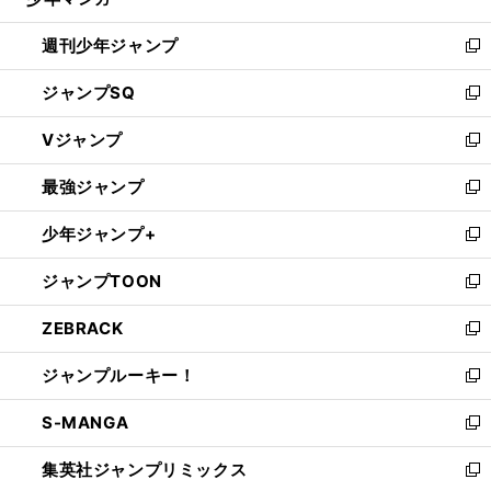
る
開
週刊少年ジャンプ
く
新
し
ジャンプSQ
い
新
ウ
し
Vジャンプ
ィ
い
新
ン
ウ
し
最強ジャンプ
ド
ィ
い
新
ウ
ン
ウ
し
少年ジャンプ+
で
ド
ィ
い
新
開
ウ
ン
ウ
し
ジャンプTOON
く
で
ド
ィ
い
新
開
ウ
ン
ウ
し
ZEBRACK
く
で
ド
ィ
い
新
開
ウ
ン
ウ
し
ジャンプルーキー！
く
で
ド
ィ
い
新
開
ウ
ン
ウ
し
S-MANGA
く
で
ド
ィ
い
新
開
ウ
ン
ウ
し
集英社ジャンプリミックス
く
で
ド
ィ
い
新