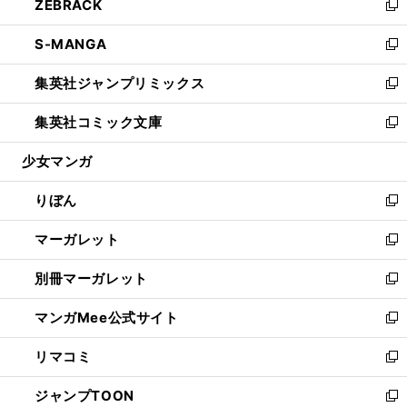
ZEBRACK
く
で
ド
ィ
い
新
開
ウ
ン
ウ
し
S-MANGA
く
で
ド
ィ
い
新
開
ウ
ン
ウ
し
集英社ジャンプリミックス
く
で
ド
ィ
い
新
開
ウ
ン
ウ
し
集英社コミック文庫
く
で
ド
ィ
い
新
開
ウ
ン
ウ
し
少女マンガ
く
で
ド
ィ
い
開
ウ
ン
ウ
りぼん
く
で
ド
ィ
新
開
ウ
ン
し
マーガレット
く
で
ド
い
新
開
ウ
ウ
し
別冊マーガレット
く
で
ィ
い
新
開
ン
ウ
し
マンガMee公式サイト
く
ド
ィ
い
新
ウ
ン
ウ
し
リマコミ
で
ド
ィ
い
新
開
ウ
ン
ウ
し
ジャンプTOON
く
で
ド
ィ
い
新