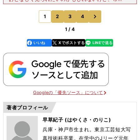
おふざけキャラ」とうかがいました。そしてカタカ
ナ読みに弱くて「エキスプレス」が言えないという
次
1
2
3
4
のページへ
のは本当ですか？
1 / 4
いいね
Xでポストする
LINEで送る
line
faceboo
x
k
Googleの「優先ソース」について
著者プロフィール
早草紀子 (はやくさ・のりこ)
兵庫・神戸市生まれ。東京工芸短大写
真技術科卒業。在学中のJリーグ元年