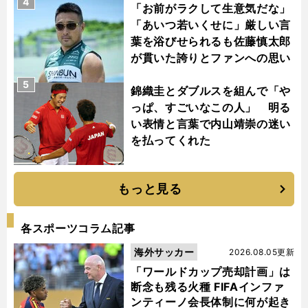
4
「お前がラクして生意気だな」
「あいつ若いくせに」厳しい言
葉を浴びせられるも佐藤慎太郎
が貫いた誇りとファンへの思い
5
錦織圭とダブルスを組んで「や
っぱ、すごいなこの人」 明る
い表情と言葉で内山靖崇の迷い
を払ってくれた
もっと見る
各スポーツコラム記事
海外サッカー
2026.08.05更新
「ワールドカップ売却計画」は
断念も残る火種 FIFAインファ
ンティーノ会長体制に何が起き