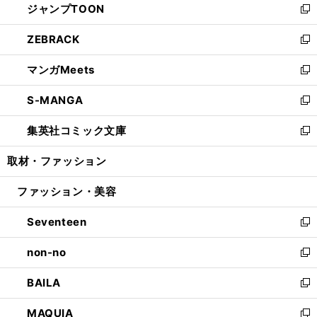
ジャンプTOON
く
で
ド
ィ
い
新
開
ウ
ン
ウ
し
ZEBRACK
く
で
ド
ィ
い
新
開
ウ
ン
ウ
し
マンガMeets
く
で
ド
ィ
い
新
開
ウ
ン
ウ
し
S-MANGA
く
で
ド
ィ
い
新
開
ウ
ン
ウ
し
集英社コミック文庫
く
で
ド
ィ
い
新
開
ウ
ン
ウ
し
取材・ファッション
く
で
ド
ィ
い
開
ウ
ン
ウ
ファッション・美容
く
で
ド
ィ
開
ウ
ン
Seventeen
く
で
ド
新
開
ウ
し
non-no
く
で
い
新
開
ウ
し
BAILA
く
ィ
い
新
ン
ウ
し
MAQUIA
ド
ィ
い
新