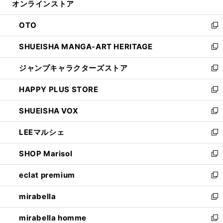
オンラインストア
く
ド
ィ
ウ
ン
OTO
で
ド
新
開
ウ
し
SHUEISHA MANGA-ART HERITAGE
く
で
い
新
開
ウ
し
ジャンプキャラクターズストア
く
ィ
い
新
ン
ウ
し
HAPPY PLUS STORE
ド
ィ
い
新
ウ
ン
ウ
し
SHUEISHA VOX
で
ド
ィ
い
新
開
ウ
ン
ウ
し
LEEマルシェ
く
で
ド
ィ
い
新
開
ウ
ン
ウ
し
SHOP Marisol
く
で
ド
ィ
い
新
開
ウ
ン
ウ
し
eclat premium
く
で
ド
ィ
い
新
開
ウ
ン
ウ
し
mirabella
く
で
ド
ィ
い
新
開
ウ
ン
ウ
し
mirabella homme
く
で
ド
ィ
い
新