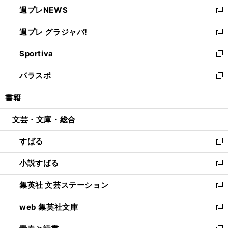
し
週プレNEWS
く
で
ド
い
新
開
ウ
ウ
し
週プレ グラジャパ!
く
で
ィ
い
新
開
ン
ウ
し
Sportiva
く
ド
ィ
い
新
ウ
ン
ウ
し
パラスポ
で
ド
ィ
い
新
開
ウ
ン
ウ
し
書籍
く
で
ド
ィ
い
開
ウ
ン
ウ
文芸・文庫・総合
く
で
ド
ィ
開
ウ
ン
すばる
く
で
ド
新
開
ウ
し
小説すばる
く
で
い
新
開
ウ
し
集英社 文芸ステーション
く
ィ
い
新
ン
ウ
し
web 集英社文庫
ド
ィ
い
新
ウ
ン
ウ
し