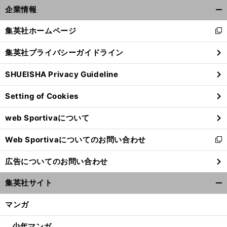
企業情報
開
く/
集英社ホームページ
新
閉
し
じ
集英社プライバシーガイドライン
い
る
ウ
SHUEISHA Privacy Guideline
ィ
ン
Setting of Cookies
ド
ウ
web Sportivaについて
で
開
Web Sportivaについてのお問い合わせ
く
新
し
広告についてのお問い合わせ
い
ウ
集英社サイト
ィ
開
ン
く/
マンガ
ド
閉
ウ
じ
少年マンガ
で