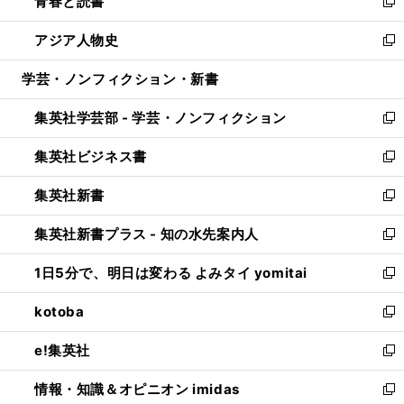
青春と読書
で
ド
ィ
い
新
開
ウ
ン
ウ
し
アジア人物史
く
で
ド
ィ
い
新
開
ウ
ン
ウ
し
学芸・ノンフィクション・新書
く
で
ド
ィ
い
開
ウ
ン
ウ
集英社学芸部 - 学芸・ノンフィクション
く
で
ド
ィ
新
開
ウ
ン
し
集英社ビジネス書
く
で
ド
い
新
開
ウ
ウ
し
集英社新書
く
で
ィ
い
新
開
ン
ウ
し
集英社新書プラス - 知の水先案内人
く
ド
ィ
い
新
ウ
ン
ウ
し
1日5分で、明日は変わる よみタイ yomitai
で
ド
ィ
い
新
開
ウ
ン
ウ
し
kotoba
く
で
ド
ィ
い
新
開
ウ
ン
ウ
し
e!集英社
く
で
ド
ィ
い
新
開
ウ
ン
ウ
し
情報・知識＆オピニオン imidas
く
で
ド
ィ
い
新