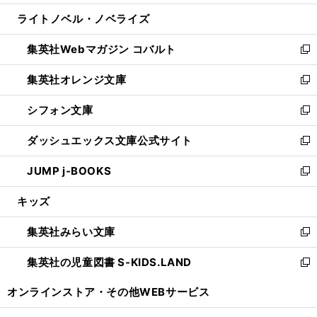
開
ウ
ン
ウ
し
ライトノベル・ノベライズ
く
で
ド
ィ
い
開
ウ
ン
ウ
集英社Webマガジン コバルト
く
で
ド
ィ
新
開
ウ
ン
し
集英社オレンジ文庫
く
で
ド
い
新
開
ウ
ウ
し
シフォン文庫
く
で
ィ
い
新
開
ン
ウ
し
ダッシュエックス文庫公式サイト
く
ド
ィ
い
新
ウ
ン
ウ
し
JUMP j-BOOKS
で
ド
ィ
い
新
開
ウ
ン
ウ
し
キッズ
く
で
ド
ィ
い
開
ウ
ン
ウ
集英社みらい文庫
く
で
ド
ィ
新
開
ウ
ン
し
集英社の児童図書 S-KIDS.LAND
く
で
ド
い
新
開
ウ
ウ
し
オンラインストア・
その他WEBサービス
く
で
ィ
い
開
ン
ウ