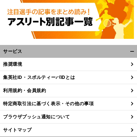
・
極
」
前
へ
サービス
開
く/
推奨環境
閉
じ
集英社ID・スポルティーバIDとは
る
利用規約・会員規約
特定商取引法に基づく表示・その他の事項
ブラウザプッシュ通知について
サイトマップ