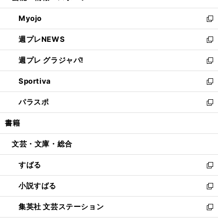
開
ウ
ン
ウ
Myojo
く
で
ド
ィ
新
開
ウ
ン
し
週プレNEWS
く
で
ド
い
新
開
ウ
ウ
し
週プレ グラジャパ!
く
で
ィ
い
新
開
ン
ウ
し
Sportiva
く
ド
ィ
い
新
ウ
ン
ウ
し
パラスポ
で
ド
ィ
い
新
開
ウ
ン
ウ
し
書籍
く
で
ド
ィ
い
開
ウ
ン
ウ
文芸・文庫・総合
く
で
ド
ィ
開
ウ
ン
すばる
く
で
ド
新
開
ウ
し
小説すばる
く
で
い
新
開
ウ
し
集英社 文芸ステーション
く
ィ
い
新