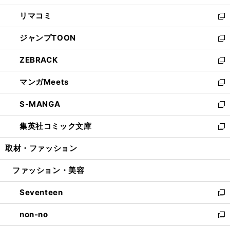
ウ
ン
ウ
し
リマコミ
で
ド
ィ
い
新
開
ウ
ン
ウ
し
ジャンプTOON
く
で
ド
ィ
い
新
開
ウ
ン
ウ
し
ZEBRACK
く
で
ド
ィ
い
新
開
ウ
ン
ウ
し
マンガMeets
く
で
ド
ィ
い
新
開
ウ
ン
ウ
し
S-MANGA
く
で
ド
ィ
い
新
開
ウ
ン
ウ
し
集英社コミック文庫
く
で
ド
ィ
い
新
開
ウ
ン
ウ
し
取材・ファッション
く
で
ド
ィ
い
開
ウ
ン
ウ
ファッション・美容
く
で
ド
ィ
開
ウ
ン
Seventeen
く
で
ド
新
開
ウ
し
non-no
く
で
い
新
開
ウ
し