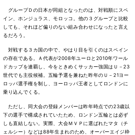
グループＤの日本が同組となったのは、対戦順にスペ
イン、ホンジュラス、モロッコ。他の３グループと比較
しても、それほど偏りのない組み合わせになったと言え
るだろう。
対戦する３カ国の中で、やはり目を引くのはスペイン
の存在である。Ａ代表が2008年ユーロと2010年ワール
ドカップを連覇し、今をときめくサッカー強国はＵ－23
世代でも主役候補。五輪予選を兼ねた昨年のＵ－21ヨー
ロッパ選手権を制し、ヨーロッパ王者としてロンドンに
乗り込んでくる。
ただし、同大会の登録メンバーは昨年時点での23歳以
下の選手で構成されていたため、ロンドン五輪とは必ず
しも直結しない。実際、大会ＭＶＰに選ばれたマタ（チ
ェルシー）などは88年生まれのため、オーバーエイジ枠