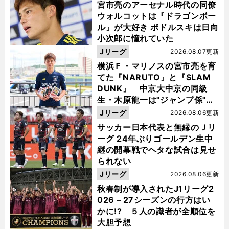
宮市亮のアーセナル時代の同僚
ウォルコットは『ドラゴンボー
ル』が大好き ポドルスキは日向
小次郎に憧れていた
Jリーグ
2026.08.07更新
横浜Ｆ・マリノスの宮市亮を育
てた『NARUTO』と『SLAM
DUNK』 中京大中京の同級
生・木原龍一は"ジャンプ係"だ
った
Jリーグ
2026.08.06更新
サッカー日本代表と無縁のＪリ
ーグ 24年ぶりゴールデン生中
継の開幕戦でヘタな試合は見せ
られない
Jリーグ
2026.08.06更新
秋春制が導入されたJ1リーグ2
026－27シーズンの行方はい
かに!? ５人の識者が全順位を
大胆予想