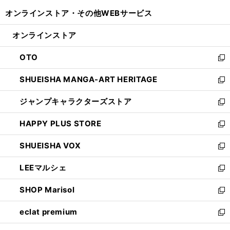
開
ウ
ウ
し
オンラインストア・
その他WEBサービス
く
で
ィ
い
開
ン
ウ
オンラインストア
く
ド
ィ
ウ
ン
OTO
で
ド
新
開
ウ
し
SHUEISHA MANGA-ART HERITAGE
く
で
い
新
開
ウ
し
ジャンプキャラクターズストア
く
ィ
い
新
ン
ウ
し
HAPPY PLUS STORE
ド
ィ
い
新
ウ
ン
ウ
し
SHUEISHA VOX
で
ド
ィ
い
新
開
ウ
ン
ウ
し
LEEマルシェ
く
で
ド
ィ
い
新
開
ウ
ン
ウ
し
SHOP Marisol
く
で
ド
ィ
い
新
開
ウ
ン
ウ
し
eclat premium
く
で
ド
ィ
い
新
開
ウ
ン
ウ
し