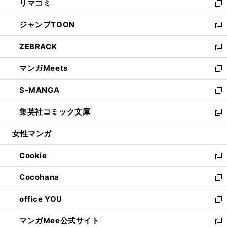
リマコミ
で
ド
ィ
い
新
開
ウ
ン
ウ
し
ジャンプTOON
く
で
ド
ィ
い
新
開
ウ
ン
ウ
し
ZEBRACK
く
で
ド
ィ
い
新
開
ウ
ン
ウ
し
マンガMeets
く
で
ド
ィ
い
新
開
ウ
ン
ウ
し
S-MANGA
く
で
ド
ィ
い
新
開
ウ
ン
ウ
し
集英社コミック文庫
く
で
ド
ィ
い
新
開
ウ
ン
ウ
し
女性マンガ
く
で
ド
ィ
い
開
ウ
ン
ウ
Cookie
く
で
ド
ィ
新
開
ウ
ン
し
Cocohana
く
で
ド
い
新
開
ウ
ウ
し
office YOU
く
で
ィ
い
新
開
ン
ウ
し
マンガMee公式サイト
く
ド
ィ
い
新