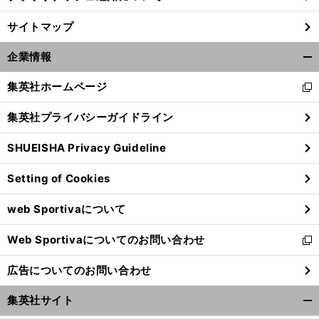
サイトマップ
企業情報
開
く/
集英社ホームページ
新
閉
し
じ
集英社プライバシーガイドライン
い
る
ウ
SHUEISHA Privacy Guideline
ィ
ン
Setting of Cookies
ド
ウ
web Sportivaについて
で
開
Web Sportivaについてのお問い合わせ
く
新
し
広告についてのお問い合わせ
い
ウ
集英社サイト
ィ
開
ン