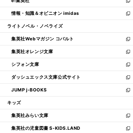
e!集英社
く
で
ド
ィ
い
新
開
ウ
ン
ウ
し
情報・知識＆オピニオン imidas
く
で
ド
ィ
い
新
開
ウ
ン
ウ
し
ライトノベル・ノベライズ
く
で
ド
ィ
い
開
ウ
ン
ウ
集英社Webマガジン コバルト
く
で
ド
ィ
新
開
ウ
ン
し
集英社オレンジ文庫
く
で
ド
い
新
開
ウ
ウ
し
シフォン文庫
く
で
ィ
い
新
開
ン
ウ
し
ダッシュエックス文庫公式サイト
く
ド
ィ
い
新
ウ
ン
ウ
し
JUMP j-BOOKS
で
ド
ィ
い
新
開
ウ
ン
ウ
し
キッズ
く
で
ド
ィ
い
開
ウ
ン
ウ
集英社みらい文庫
く
で
ド
ィ
新
開
ウ
ン
し
集英社の児童図書 S-KIDS.LAND
く
で
ド
い
新