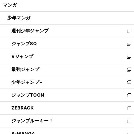
く/
マンガ
ド
閉
ウ
じ
少年マンガ
で
る
開
週刊少年ジャンプ
く
新
し
ジャンプSQ
い
新
ウ
し
Vジャンプ
ィ
い
新
ン
ウ
し
最強ジャンプ
ド
ィ
い
新
ウ
ン
ウ
し
少年ジャンプ+
で
ド
ィ
い
新
開
ウ
ン
ウ
し
ジャンプTOON
く
で
ド
ィ
い
新
開
ウ
ン
ウ
し
ZEBRACK
く
で
ド
ィ
い
新
開
ウ
ン
ウ
し
ジャンプルーキー！
く
で
ド
ィ
い
新
開
ウ
ン
ウ
し
S-MANGA
く
で