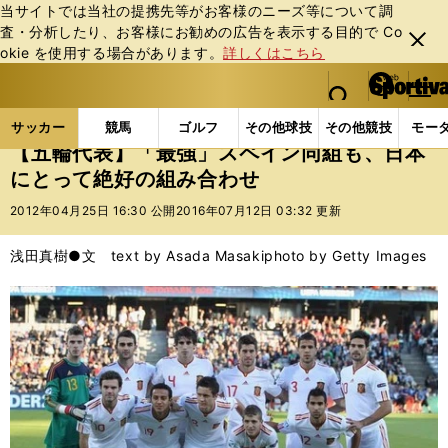
当サイトでは当社の提携先等がお客様のニーズ等について調
査・分析したり、お客様にお勧めの広告を表⽰する⽬的で Co
閉じ
okie を使⽤する場合があります。
詳しくはこちら
る
マイペ
web Sportiva (webスポルティーバ)
検索
メニュ
we
ー
サッカーの記事一覧
サッカー代表
日本代表
【
b
ジ
サッカー
競馬
ゴルフ
その他球技
その他競技
モー
ス
【五輪代表】「最強」スペイン同組も、日本
ポ
にとって絶好の組み合わせ
ル
テ
2012年04月25日 16:30 公開
2016年07月12日 03:32 更新
ィ
ー
浅田真樹●文 text by Asada Masaki
photo by Getty Images
バ