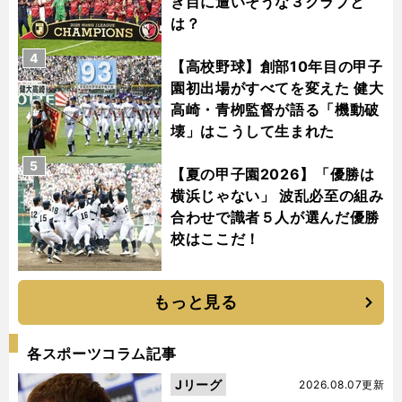
き目に遭いそうな３クラブと
は？
4
【高校野球】創部10年目の甲子
園初出場がすべてを変えた 健大
高崎・青栁監督が語る「機動破
壊」はこうして生まれた
5
【夏の甲子園2026】「優勝は
横浜じゃない」 波乱必至の組み
合わせで識者５人が選んだ優勝
校はここだ！
もっと見る
各スポーツコラム記事
Jリーグ
2026.08.07更新