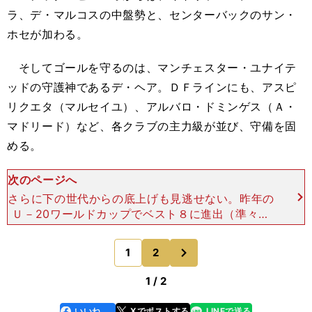
ラ、デ・マルコスの中盤勢と、センターバックのサン・
ホセが加わる。
そしてゴールを守るのは、マンチェスター・ユナイテ
ッドの守護神であるデ・ヘア。ＤＦラインにも、アスピ
リクエタ（マルセイユ）、アルバロ・ドミンゲス（Ａ・
マドリード）など、各クラブの主力級が並び、守備を固
める。
次のページへ
さらに下の世代からの底上げも見逃せない。昨年の
Ｕ－20ワールドカップでベスト８に進出（準々決
勝ではＰＫ戦の末、優勝したブラジルに惜敗）した
チームからも、テジョのほか、バスケス（エスパニ
次
1
2
のページへ
ョール）、コケ（
1 / 2
いいね
Xでポストする
LINEで送る
line
faceboo
x