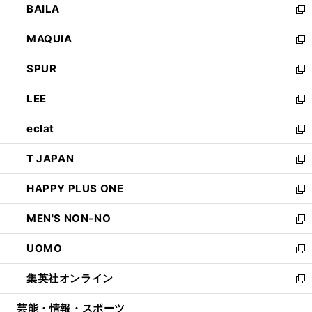
BAILA
く
ィ
い
新
ン
ウ
し
MAQUIA
ド
ィ
い
新
ウ
ン
ウ
し
SPUR
で
ド
ィ
い
新
開
ウ
ン
ウ
し
LEE
く
で
ド
ィ
い
新
開
ウ
ン
ウ
し
eclat
く
で
ド
ィ
い
新
開
ウ
ン
ウ
し
T JAPAN
く
で
ド
ィ
い
新
開
ウ
ン
ウ
し
HAPPY PLUS ONE
く
で
ド
ィ
い
新
開
ウ
ン
ウ
し
MEN'S NON-NO
く
で
ド
ィ
い
新
開
ウ
ン
ウ
し
UOMO
く
で
ド
ィ
い
新
開
ウ
ン
ウ
し
集英社オンライン
く
で
ド
ィ
い
新
開
ウ
ン
ウ
し
芸能・情報・スポーツ
く
で
ド
ィ
い