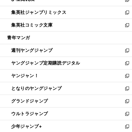
ド
ィ
い
新
開
ウ
ン
ウ
し
集英社ジャンプリミックス
く
で
ド
ィ
い
新
開
ウ
ン
ウ
し
集英社コミック文庫
く
で
ド
ィ
い
新
開
ウ
ン
ウ
し
青年マンガ
く
で
ド
ィ
い
開
ウ
ン
ウ
週刊ヤングジャンプ
く
で
ド
ィ
新
開
ウ
ン
し
ヤングジャンプ定期購読デジタル
く
で
ド
い
新
開
ウ
ウ
し
ヤンジャン！
く
で
ィ
い
新
開
ン
ウ
し
となりのヤングジャンプ
く
ド
ィ
い
新
ウ
ン
ウ
し
グランドジャンプ
で
ド
ィ
い
新
開
ウ
ン
ウ
し
ウルトラジャンプ
く
で
ド
ィ
い
新
開
ウ
ン
ウ
し
少年ジャンプ+
く
で
ド
ィ
い
新