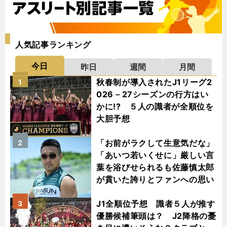
人気記事ランキング
今日
昨日
週間
月間
秋春制が導入されたJ1リーグ2
1
026－27シーズンの行方はい
かに!? ５人の識者が全順位を
大胆予想
「お前がラクして生意気だな」
2
「あいつ若いくせに」厳しい言
葉を浴びせられるも佐藤慎太郎
が貫いた誇りとファンへの思い
J1全順位予想 識者５人が推す
3
優勝候補筆頭は？ J2降格の憂