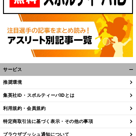
サービス
開
】
・
五
？
く/
前
推奨環境
へ
閉
じ
集英社ID・スポルティーバIDとは
る
利用規約・会員規約
特定商取引法に基づく表示・その他の事項
ブラウザプッシュ通知について