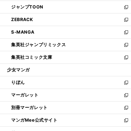
開
ウ
ン
ウ
し
ジャンプTOON
く
で
ド
ィ
い
新
開
ウ
ン
ウ
し
ZEBRACK
く
で
ド
ィ
い
新
開
ウ
ン
ウ
し
S-MANGA
く
で
ド
ィ
い
新
開
ウ
ン
ウ
し
集英社ジャンプリミックス
く
で
ド
ィ
い
新
開
ウ
ン
ウ
し
集英社コミック文庫
く
で
ド
ィ
い
新
開
ウ
ン
ウ
し
少女マンガ
く
で
ド
ィ
い
開
ウ
ン
ウ
りぼん
く
で
ド
ィ
新
開
ウ
ン
し
マーガレット
く
で
ド
い
新
開
ウ
ウ
し
別冊マーガレット
く
で
ィ
い
新
開
ン
ウ
し
マンガMee公式サイト
く
ド
ィ
い
新
ウ
ン
ウ
し