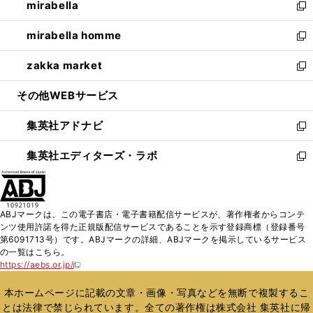
mirabella
く
で
ド
ィ
い
新
開
ウ
ン
ウ
し
mirabella homme
く
で
ド
ィ
い
新
開
ウ
ン
ウ
し
zakka market
く
で
ド
ィ
い
新
開
ウ
ン
ウ
し
その他WEBサービス
く
で
ド
ィ
い
開
ウ
ン
ウ
集英社アドナビ
く
で
ド
ィ
新
開
ウ
ン
し
集英社エディターズ・ラボ
く
で
ド
い
新
開
ウ
ウ
し
く
で
ィ
い
開
ン
ウ
ABJマークは、この電子書店・電子書籍配信サービスが、著作権者からコンテ
く
ド
ィ
ンツ使用許諾を得た正規版配信サービスであることを示す登録商標（登録番号
ウ
ン
第6091713号）です。ABJマークの詳細、ABJマークを掲示しているサービス
で
ド
の一覧はこちら。
開
ウ
https://aebs.or.jp/
新
く
で
し
い
開
本ホームページに記載の文章・画像・写真などを無断で複製するこ
ウ
く
とは法律で禁じられています。全ての著作権は株式会社 集英社に帰
ィ