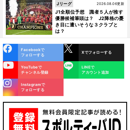
Jリーグ
2026.08.06更新
J1全順位予想 識者５人が推す
優勝候補筆頭は？ J2降格の憂
き目に遭いそうな３クラブと
は？
cebo
X
Facebookで
Xでフォローする
ok
フォローする
uTube
LINE
YouTubeで
LINEで
チャンネル登録
アカウント追加
stagra
Instagramで
m
フォローする