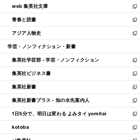
ン
ウ
し
web 集英社文庫
ド
ィ
い
新
ウ
ン
ウ
し
青春と読書
で
ド
ィ
い
新
開
ウ
ン
ウ
し
アジア人物史
く
で
ド
ィ
い
新
開
ウ
ン
ウ
し
学芸・ノンフィクション・新書
く
で
ド
ィ
い
開
ウ
ン
ウ
集英社学芸部 - 学芸・ノンフィクション
く
で
ド
ィ
新
開
ウ
ン
し
集英社ビジネス書
く
で
ド
い
新
開
ウ
ウ
し
集英社新書
く
で
ィ
い
新
開
ン
ウ
し
集英社新書プラス - 知の水先案内人
く
ド
ィ
い
新
ウ
ン
ウ
し
1日5分で、明日は変わる よみタイ yomitai
で
ド
ィ
い
新
開
ウ
ン
ウ
し
kotoba
く
で
ド
ィ
い
新
開
ウ
ン
ウ
し