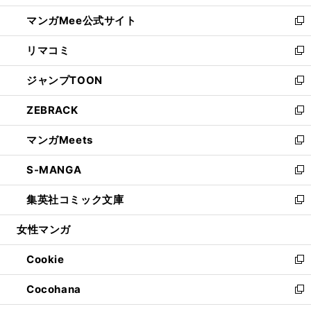
開
ン
ウ
し
マンガMee公式サイト
く
ド
ィ
い
新
ウ
ン
ウ
し
リマコミ
で
ド
ィ
い
新
開
ウ
ン
ウ
し
ジャンプTOON
く
で
ド
ィ
い
新
開
ウ
ン
ウ
し
ZEBRACK
く
で
ド
ィ
い
新
開
ウ
ン
ウ
し
マンガMeets
く
で
ド
ィ
い
新
開
ウ
ン
ウ
し
S-MANGA
く
で
ド
ィ
い
新
開
ウ
ン
ウ
し
集英社コミック文庫
く
で
ド
ィ
い
新
開
ウ
ン
ウ
し
女性マンガ
く
で
ド
ィ
い
開
ウ
ン
ウ
Cookie
く
で
ド
ィ
新
開
ウ
ン
し
Cocohana
く
で
ド
い
新
開
ウ
ウ
し