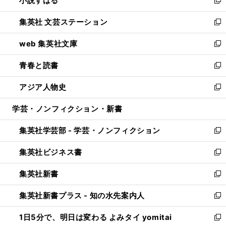
小説すばる
で
い
新
開
ウ
し
集英社 文芸ステーション
く
ィ
い
新
ン
ウ
し
web 集英社文庫
ド
ィ
い
新
ウ
ン
ウ
し
青春と読書
で
ド
ィ
い
新
開
ウ
ン
ウ
し
アジア人物史
く
で
ド
ィ
い
新
開
ウ
ン
ウ
し
学芸・ノンフィクション・新書
く
で
ド
ィ
い
開
ウ
ン
ウ
集英社学芸部 - 学芸・ノンフィクション
く
で
ド
ィ
新
開
ウ
ン
し
集英社ビジネス書
く
で
ド
い
新
開
ウ
ウ
し
集英社新書
く
で
ィ
い
新
開
ン
ウ
し
集英社新書プラス - 知の水先案内人
く
ド
ィ
い
新
ウ
ン
ウ
し
1日5分で、明日は変わる よみタイ yomitai
で
ド
ィ
い
新