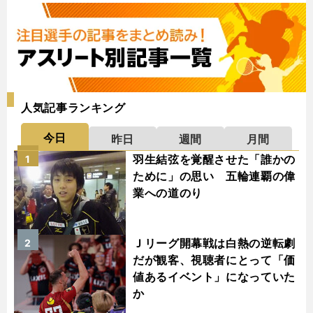
人気記事ランキング
今日
昨日
週間
月間
羽生結弦を覚醒させた「誰かの
1
ために」の思い 五輪連覇の偉
業への道のり
Ｊリーグ開幕戦は白熱の逆転劇
2
だが観客、視聴者にとって「価
値あるイベント」になっていた
か