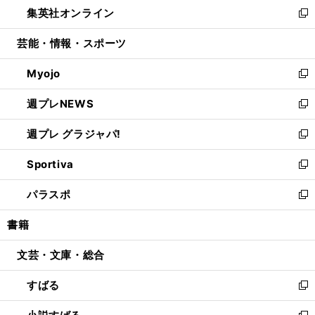
し
集英社オンライン
く
で
ド
ィ
い
新
開
ウ
ン
ウ
し
芸能・情報・スポーツ
く
で
ド
ィ
い
開
ウ
ン
ウ
Myojo
く
で
ド
ィ
新
開
ウ
ン
し
週プレNEWS
く
で
ド
い
新
開
ウ
ウ
し
週プレ グラジャパ!
く
で
ィ
い
新
開
ン
ウ
し
Sportiva
く
ド
ィ
い
新
ウ
ン
ウ
し
パラスポ
で
ド
ィ
い
新
開
ウ
ン
ウ
し
書籍
く
で
ド
ィ
い
開
ウ
ン
ウ
文芸・文庫・総合
く
で
ド
ィ
開
ウ
ン
すばる
く
で
ド
新
開
ウ
し
く