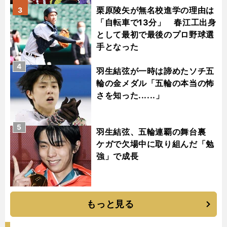
栗原陵矢が無名校進学の理由は
3
「自転車で13分」 春江工出身
として最初で最後のプロ野球選
手となった
4
羽生結弦が一時は諦めたソチ五
輪の金メダル「五輪の本当の怖
さを知った......」
5
羽生結弦、五輪連覇の舞台裏
ケガで欠場中に取り組んだ「勉
強」で成長
もっと見る