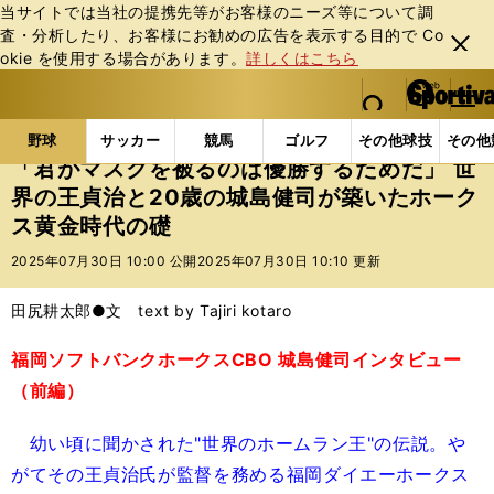
当サイトでは当社の提携先等がお客様のニーズ等について調
査・分析したり、お客様にお勧めの広告を表⽰する⽬的で Co
閉じ
okie を使⽤する場合があります。
詳しくはこちら
る
マイペ
web Sportiva (webスポルティーバ)
検索
メニュ
we
ー
野球の記事一覧
プロ野球
「君がマスクを被るのは優
b
ジ
野球
サッカー
競馬
ゴルフ
その他球技
その他
ス
「君がマスクを被るのは優勝するためだ」 世
ポ
界の王貞治と20歳の城島健司が築いたホーク
ル
ス黄金時代の礎
テ
ィ
2025年07月30日 10:00 公開
2025年07月30日 10:10 更新
ー
バ
田尻耕太郎●文 text by Tajiri kotaro
福岡ソフトバンクホークスCBO 城島健司インタビュー
（前編）
幼い頃に聞かされた"世界のホームラン王"の伝説。や
がてその王貞治氏が監督を務める福岡ダイエーホークス