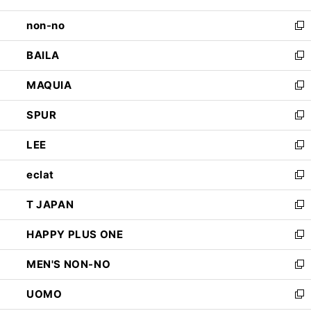
開
ウ
し
non-no
く
で
い
新
開
ウ
し
BAILA
く
ィ
い
新
ン
ウ
し
MAQUIA
ド
ィ
い
新
ウ
ン
ウ
し
SPUR
で
ド
ィ
い
新
開
ウ
ン
ウ
し
LEE
く
で
ド
ィ
い
新
開
ウ
ン
ウ
し
eclat
く
で
ド
ィ
い
新
開
ウ
ン
ウ
し
T JAPAN
く
で
ド
ィ
い
新
開
ウ
ン
ウ
し
HAPPY PLUS ONE
く
で
ド
ィ
い
新
開
ウ
ン
ウ
し
MEN'S NON-NO
く
で
ド
ィ
い
新
開
ウ
ン
ウ
し
UOMO
く
で
ド
ィ
い
新
開
ウ
ン
ウ