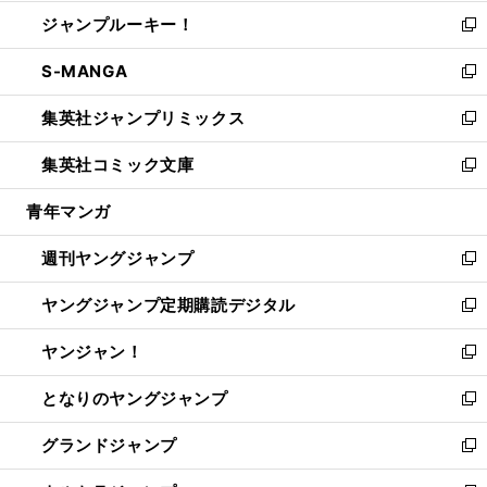
開
ウ
ン
ウ
し
ジャンプルーキー！
く
で
ド
ィ
い
新
開
ウ
ン
ウ
し
S-MANGA
く
で
ド
ィ
い
新
開
ウ
ン
ウ
し
集英社ジャンプリミックス
く
で
ド
ィ
い
新
開
ウ
ン
ウ
し
集英社コミック文庫
く
で
ド
ィ
い
新
開
ウ
ン
ウ
し
青年マンガ
く
で
ド
ィ
い
開
ウ
ン
ウ
週刊ヤングジャンプ
く
で
ド
ィ
新
開
ウ
ン
し
ヤングジャンプ定期購読デジタル
く
で
ド
い
新
開
ウ
ウ
し
ヤンジャン！
く
で
ィ
い
新
開
ン
ウ
し
となりのヤングジャンプ
く
ド
ィ
い
新
ウ
ン
ウ
し
グランドジャンプ
で
ド
ィ
い
新
開
ウ
ン
ウ
し