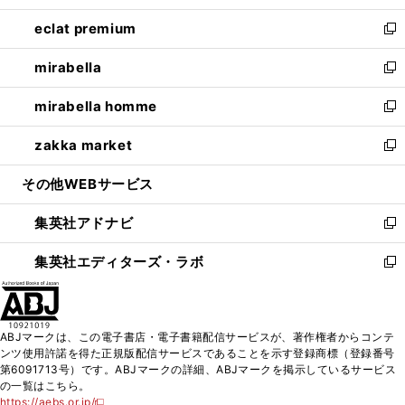
開
ウ
ン
ウ
し
eclat premium
く
で
ド
ィ
い
新
開
ウ
ン
ウ
し
mirabella
く
で
ド
ィ
い
新
開
ウ
ン
ウ
し
mirabella homme
く
で
ド
ィ
い
新
開
ウ
ン
ウ
し
zakka market
く
で
ド
ィ
い
新
開
ウ
ン
ウ
し
その他WEBサービス
く
で
ド
ィ
い
開
ウ
ン
ウ
集英社アドナビ
く
で
ド
ィ
新
開
ウ
ン
し
集英社エディターズ・ラボ
く
で
ド
い
新
開
ウ
ウ
し
く
で
ィ
い
開
ン
ウ
ABJマークは、この電子書店・電子書籍配信サービスが、著作権者からコンテ
く
ド
ィ
ンツ使用許諾を得た正規版配信サービスであることを示す登録商標（登録番号
ウ
ン
第6091713号）です。ABJマークの詳細、ABJマークを掲示しているサービス
で
ド
の一覧はこちら。
開
ウ
https://aebs.or.jp/