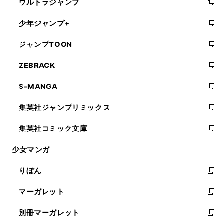
ウルトラジャンプ
く
で
ド
ィ
い
新
開
ウ
ン
ウ
し
少年ジャンプ+
く
で
ド
ィ
い
新
開
ウ
ン
ウ
し
ジャンプTOON
く
で
ド
ィ
い
新
開
ウ
ン
ウ
し
ZEBRACK
く
で
ド
ィ
い
新
開
ウ
ン
ウ
し
S-MANGA
く
で
ド
ィ
い
新
開
ウ
ン
ウ
し
集英社ジャンプリミックス
く
で
ド
ィ
い
新
開
ウ
ン
ウ
し
集英社コミック文庫
く
で
ド
ィ
い
新
開
ウ
ン
ウ
し
少女マンガ
く
で
ド
ィ
い
開
ウ
ン
ウ
りぼん
く
で
ド
ィ
新
開
ウ
ン
し
マーガレット
く
で
ド
い
新
開
ウ
ウ
し
別冊マーガレット
く
で
ィ
い
新