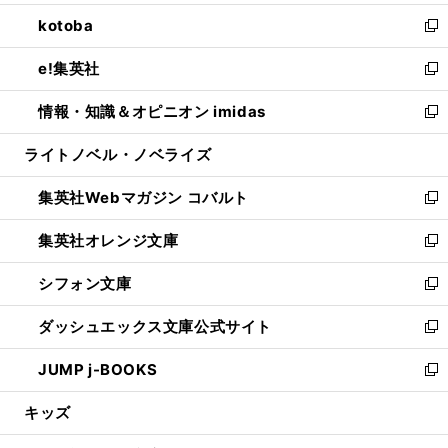
開
ウ
ン
ウ
し
kotoba
く
で
ド
ィ
い
新
開
ウ
ン
ウ
し
e!集英社
く
で
ド
ィ
い
新
開
ウ
ン
ウ
し
情報・知識＆オピニオン imidas
く
で
ド
ィ
い
新
開
ウ
ン
ウ
し
ライトノベル・ノベライズ
く
で
ド
ィ
い
開
ウ
ン
ウ
集英社Webマガジン コバルト
く
で
ド
ィ
新
開
ウ
ン
し
集英社オレンジ文庫
く
で
ド
い
新
開
ウ
ウ
し
シフォン文庫
く
で
ィ
い
新
開
ン
ウ
し
ダッシュエックス文庫公式サイト
く
ド
ィ
い
新
ウ
ン
ウ
し
JUMP j-BOOKS
で
ド
ィ
い
新
開
ウ
ン
ウ
し
キッズ
く
で
ド
ィ
い
開
ウ
ン
ウ