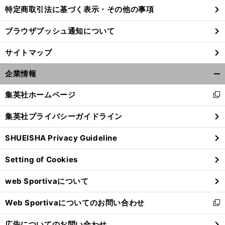
特定商取引法に基づく表示・その他の事項
ブラウザプッシュ通知について
サイトマップ
企業情報
開
く/
集英社ホームページ
新
閉
し
じ
集英社プライバシーガイドライン
い
る
ウ
SHUEISHA Privacy Guideline
ィ
ン
Setting of Cookies
ド
ウ
web Sportivaについて
で
開
Web Sportivaについてのお問い合わせ
く
新
し
広告についてのお問い合わせ