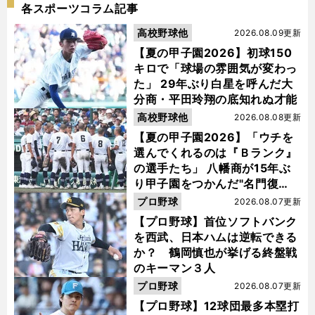
各スポーツコラム記事
高校野球他
2026.08.09更新
【夏の甲子園2026】初球150
キロで「球場の雰囲気が変わっ
た」 29年ぶり白星を呼んだ大
分商・平田玲翔の底知れぬ才能
高校野球他
2026.08.08更新
【夏の甲子園2026】「ウチを
選んでくれるのは『Ｂランク』
の選手たち」 八幡商が15年ぶ
り甲子園をつかんだ"名門復
活"の舞台裏
プロ野球
2026.08.07更新
【プロ野球】首位ソフトバンク
を西武、日本ハムは逆転できる
か？ 鶴岡慎也が挙げる終盤戦
のキーマン３人
プロ野球
2026.08.07更新
【プロ野球】12球団最多本塁打