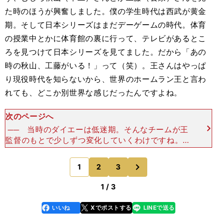
た時のほうが興奮しました。僕の学生時代は西武が黄金
期。そして日本シリーズはまだデーゲームの時代。体育
の授業中とかに体育館の裏に行って、テレビがあるとこ
ろを見つけて日本シリーズを見てました。だから「あの
時の秋山、工藤がいる！」って（笑）。王さんはやっぱ
り現役時代を知らないから、世界のホームラン王と言わ
れても、どこか別世界な感じだったんですよね。
次のページへ
── 当時のダイエーは低迷期。そんなチームが王
監督のもとで少しずつ変化していくわけですね。城
島 僕がルーキーで、王監督は就任したばかりの1
995年のオーストラリアでのキャンプ。その最初の
次
1
2
3
のページへ
ミーティング
1 / 3
いいね
Xでポストする
LINEで送る
line
faceboo
x
k