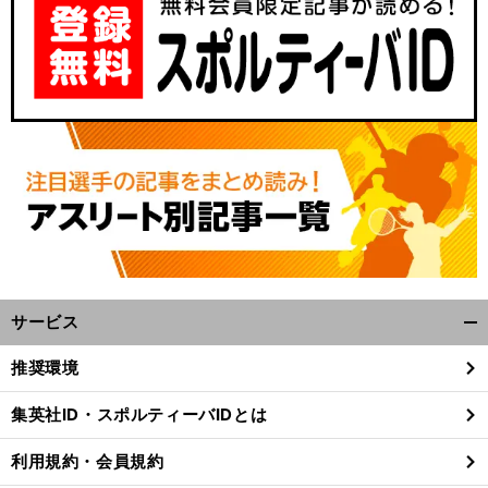
前
へ
サービス
開
く/
推奨環境
閉
じ
集英社ID・スポルティーバIDとは
る
利用規約・会員規約