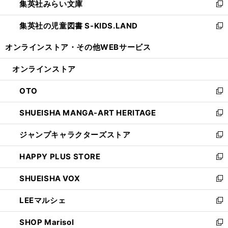
集英社みらい文庫
く
で
ド
ィ
新
開
ウ
ン
し
集英社の児童図書 S-KIDS.LAND
く
で
ド
い
新
開
ウ
ウ
し
オンラインストア・
その他WEBサービス
く
で
ィ
い
開
ン
ウ
オンラインストア
く
ド
ィ
ウ
ン
OTO
で
ド
新
開
ウ
し
SHUEISHA MANGA-ART HERITAGE
く
で
い
新
開
ウ
し
ジャンプキャラクターズストア
く
ィ
い
新
ン
ウ
し
HAPPY PLUS STORE
ド
ィ
い
新
ウ
ン
ウ
し
SHUEISHA VOX
で
ド
ィ
い
新
開
ウ
ン
ウ
し
LEEマルシェ
く
で
ド
ィ
い
新
開
ウ
ン
ウ
し
SHOP Marisol
く
で
ド
ィ
い
新