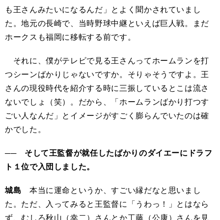
も王さんみたいになるんだ」とよく聞かされていまし
た。地元の長崎で、当時野球中継といえば巨人戦。まだ
ホークスも福岡に移転する前です。
それに、僕がテレビで見る王さんってホームランを打
つシーンばかりじゃないですか。そりゃそうですよ。王
さんの現役時代を紹介する時に三振しているとこは流さ
ないでしょ（笑）。だから、「ホームランばかり打つす
ごい人なんだ」とイメージがすごく膨らんでいたのは確
かでした。
── そして王監督が就任したばかりのダイエーにドラフ
ト１位で入団しました。
城島
本当に運命というか、すごい縁だなと思いまし
た。ただ、入ってみると王監督に「うわっ！」とはなら
ず、むしろ秋山（幸二）さんとか工藤（公康）さんを見