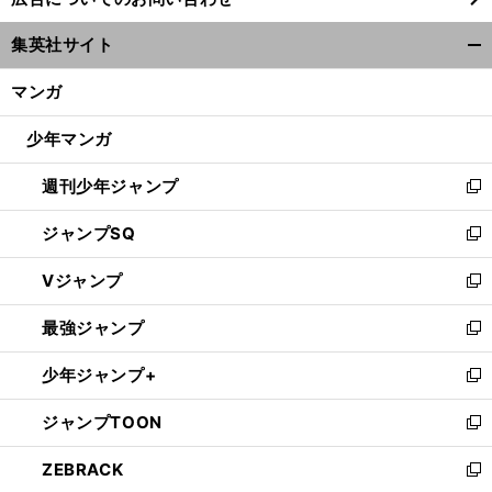
い
ウ
集英社サイト
ィ
開
ン
く/
マンガ
ド
閉
ウ
じ
少年マンガ
で
る
開
週刊少年ジャンプ
く
新
し
ジャンプSQ
い
新
ウ
し
Vジャンプ
ィ
い
新
ン
ウ
し
最強ジャンプ
ド
ィ
い
新
ウ
ン
ウ
し
少年ジャンプ+
で
ド
ィ
い
新
開
ウ
ン
ウ
し
ジャンプTOON
く
で
ド
ィ
い
新
開
ウ
ン
ウ
し
ZEBRACK
く
で
ド
ィ
い
新