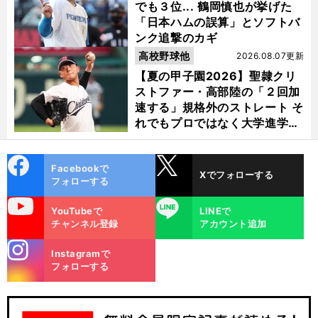
でも３位... 鶴岡慎也が挙げた
「日本ハムの誤算」とソフトバ
ンク追撃のカギ
高校野球他
2026.08.07更新
【夏の甲子園2026】聖隷クリ
ストファー・高部陸の「２回加
速する」規格外のストレート そ
れでもプロではなく大学進学を
選ぶ理由
cebo
X
Facebookで
Xでフォローする
ok
フォローする
uTube
LINE
YouTubeで
LINEで
チャンネル登録
アカウント追加
stagra
Instagramで
m
フォローする