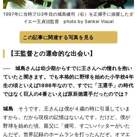
1997年に当時プロ3年目の城島健司（右）を正捕手に抜擢したダ
イエー王貞治監督 photo by Sankei Visual
この記事に関連する写真を見る
【王監督との運命的な出会い】
── 城島さんは幼少期からすでに王さんへの憧れを抱い
ていたと聞きます。でも本格的に野球を始めた小学校4年
生の頃といえば1986年なので、すでに「王選手」の時代
ではなく巨人の4番といえば原辰徳選手だったのでは？
城島
そうです。王さんは僕が４歳の時に引退していま
すから。だから現役の記憶はないんです。だけど、僕が
野球を始めた頃、親父に「健司、すごいバッターがいた
んだぞ。世界記録のホームランを打ったんだぞ。オマエ