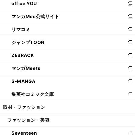
office YOU
く
で
ィ
い
新
開
ン
ウ
し
マンガMee公式サイト
く
ド
ィ
い
新
ウ
ン
ウ
し
リマコミ
で
ド
ィ
い
新
開
ウ
ン
ウ
し
ジャンプTOON
く
で
ド
ィ
い
新
開
ウ
ン
ウ
し
ZEBRACK
く
で
ド
ィ
い
新
開
ウ
ン
ウ
し
マンガMeets
く
で
ド
ィ
い
新
開
ウ
ン
ウ
し
S-MANGA
く
で
ド
ィ
い
新
開
ウ
ン
ウ
し
集英社コミック文庫
く
で
ド
ィ
い
新
開
ウ
ン
ウ
し
取材・ファッション
く
で
ド
ィ
い
開
ウ
ン
ウ
ファッション・美容
く
で
ド
ィ
開
ウ
ン
Seventeen
く
で
ド
新