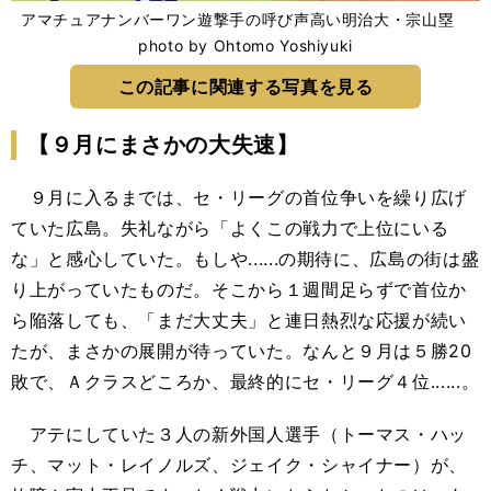
アマチュアナンバーワン遊撃手の呼び声高い明治大・宗山塁
photo by Ohtomo Yoshiyuki
この記事に関連する写真を見る
【９月にまさかの大失速】
９月に入るまでは、セ・リーグの首位争いを繰り広げ
ていた広島。失礼ながら「よくこの戦力で上位にいる
な」と感心していた。もしや......の期待に、広島の街は盛
り上がっていたものだ。そこから１週間足らずで首位か
ら陥落しても、「まだ大丈夫」と連日熱烈な応援が続い
たが、まさかの展開が待っていた。なんと９月は５勝20
敗で、Ａクラスどころか、最終的にセ・リーグ４位......。
アテにしていた３人の新外国人選手（トーマス・ハッ
チ、マット・レイノルズ、ジェイク・シャイナー）が、