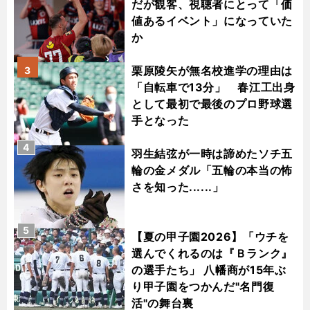
だが観客、視聴者にとって「価
値あるイベント」になっていた
か
栗原陵矢が無名校進学の理由は
3
「自転車で13分」 春江工出身
として最初で最後のプロ野球選
手となった
4
羽生結弦が一時は諦めたソチ五
輪の金メダル「五輪の本当の怖
さを知った......」
5
【夏の甲子園2026】「ウチを
選んでくれるのは『Ｂランク』
の選手たち」 八幡商が15年ぶ
り甲子園をつかんだ"名門復
活"の舞台裏