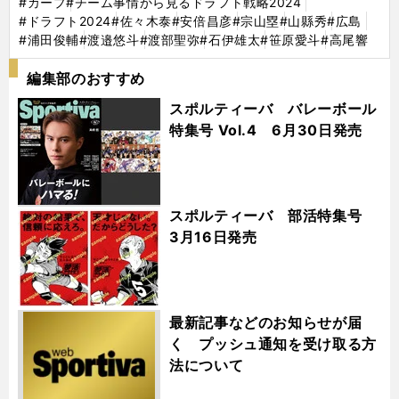
#カープ
#チーム事情から見るドラフト戦略2024
#ドラフト2024
#佐々木泰
#安倍昌彦
#宗山塁
#山縣秀
#広島
#浦田俊輔
#渡邉悠斗
#渡部聖弥
#石伊雄太
#笹原愛斗
#高尾響
編集部のおすすめ
スポルティーバ バレーボール
特集号 Vol.4 6月30日発売
スポルティーバ 部活特集号
3月16日発売
最新記事などのお知らせが届
く プッシュ通知を受け取る方
法について