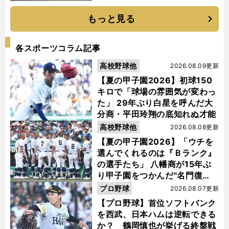
もっと見る
各スポーツコラム記事
高校野球他
2026.08.09更新
【夏の甲子園2026】初球150
キロで「球場の雰囲気が変わっ
た」 29年ぶり白星を呼んだ大
分商・平田玲翔の底知れぬ才能
高校野球他
2026.08.08更新
【夏の甲子園2026】「ウチを
選んでくれるのは『Ｂランク』
の選手たち」 八幡商が15年ぶ
り甲子園をつかんだ"名門復
活"の舞台裏
プロ野球
2026.08.07更新
【プロ野球】首位ソフトバンク
を西武、日本ハムは逆転できる
か？ 鶴岡慎也が挙げる終盤戦