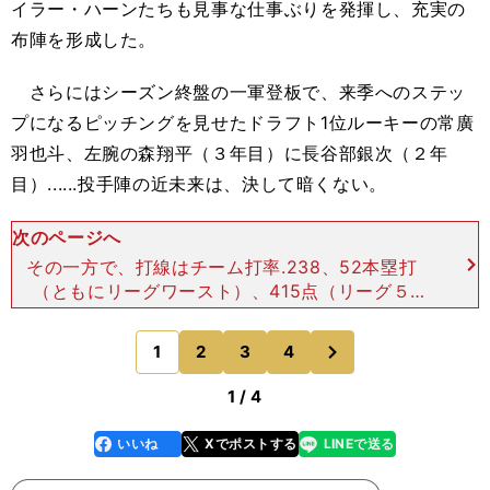
イラー・ハーンたちも見事な仕事ぶりを発揮し、充実の
布陣を形成した。
さらにはシーズン終盤の一軍登板で、来季へのステッ
プになるピッチングを見せたドラフト1位ルーキーの常廣
羽也斗、左腕の森翔平（３年目）に長谷部銀次（２年
目）......投手陣の近未来は、決して暗くない。
次のページへ
その一方で、打線はチーム打率.238、52本塁打
（ともにリーグワースト）、415点（リーグ５
位）。現状を鑑みて、今年は「バットマンだろ
う！」となりそうだが、アマチュアの強打者がひと
次
1
2
3
4
のページへ
り、ふたり加わっただ
1 / 4
いいね
Xでポストする
LINEで送る
line
faceboo
x
k