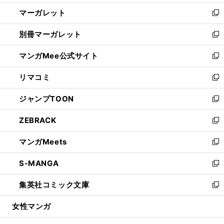
開
ウ
ン
し
マーガレット
く
で
ド
い
新
開
ウ
ウ
し
別冊マーガレット
く
で
ィ
い
新
開
ン
ウ
し
マンガMee公式サイト
く
ド
ィ
い
新
ウ
ン
ウ
し
リマコミ
で
ド
ィ
い
新
開
ウ
ン
ウ
し
ジャンプTOON
く
で
ド
ィ
い
新
開
ウ
ン
ウ
し
ZEBRACK
く
で
ド
ィ
い
新
開
ウ
ン
ウ
し
マンガMeets
く
で
ド
ィ
い
新
開
ウ
ン
ウ
し
S-MANGA
く
で
ド
ィ
い
新
開
ウ
ン
ウ
し
集英社コミック文庫
く
で
ド
ィ
い
新
開
ウ
ン
ウ
し
女性マンガ
く
で
ド
ィ
い
開
ウ
ン
ウ