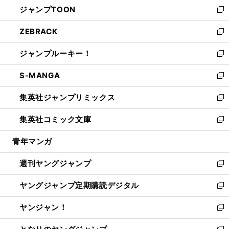
し
ジャンプTOON
く
で
ド
ィ
い
新
開
ウ
ン
ウ
し
ZEBRACK
く
で
ド
ィ
い
新
開
ウ
ン
ウ
し
ジャンプルーキー！
く
で
ド
ィ
い
新
開
ウ
ン
ウ
し
S-MANGA
く
で
ド
ィ
い
新
開
ウ
ン
ウ
し
集英社ジャンプリミックス
く
で
ド
ィ
い
新
開
ウ
ン
ウ
し
集英社コミック文庫
く
で
ド
ィ
い
新
開
ウ
ン
ウ
し
青年マンガ
く
で
ド
ィ
い
開
ウ
ン
ウ
週刊ヤングジャンプ
く
で
ド
ィ
新
開
ウ
ン
し
ヤングジャンプ定期購読デジタル
く
で
ド
い
新
開
ウ
ウ
し
ヤンジャン！
く
で
ィ
い
新
開
ン
ウ
し
く