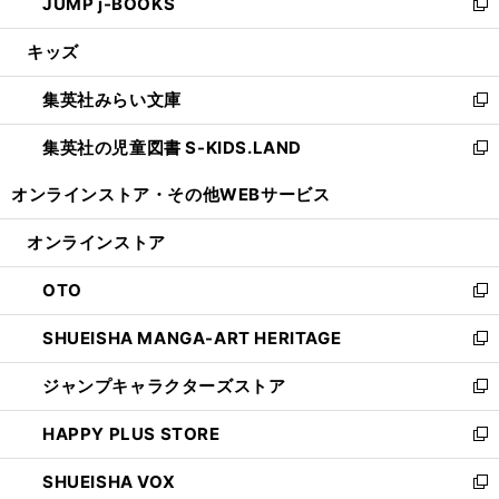
JUMP j-BOOKS
で
ド
ィ
い
新
開
ウ
ン
ウ
し
キッズ
く
で
ド
ィ
い
開
ウ
ン
ウ
集英社みらい文庫
く
で
ド
ィ
新
開
ウ
ン
し
集英社の児童図書 S-KIDS.LAND
く
で
ド
い
新
開
ウ
ウ
し
オンラインストア・
その他WEBサービス
く
で
ィ
い
開
ン
ウ
オンラインストア
く
ド
ィ
ウ
ン
OTO
で
ド
新
開
ウ
し
SHUEISHA MANGA-ART HERITAGE
く
で
い
新
開
ウ
し
ジャンプキャラクターズストア
く
ィ
い
新
ン
ウ
し
HAPPY PLUS STORE
ド
ィ
い
新
ウ
ン
ウ
し
SHUEISHA VOX
で
ド
ィ
い
新