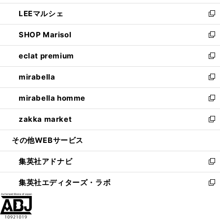
開
ウ
ン
ウ
し
LEEマルシェ
く
で
ド
ィ
い
新
開
ウ
ン
ウ
し
SHOP Marisol
く
で
ド
ィ
い
新
開
ウ
ン
ウ
し
eclat premium
く
で
ド
ィ
い
新
開
ウ
ン
ウ
し
mirabella
く
で
ド
ィ
い
新
開
ウ
ン
ウ
し
mirabella homme
く
で
ド
ィ
い
新
開
ウ
ン
ウ
し
zakka market
く
で
ド
ィ
い
新
開
ウ
ン
ウ
し
その他WEBサービス
く
で
ド
ィ
い
開
ウ
ン
ウ
集英社アドナビ
く
で
ド
ィ
新
開
ウ
ン
し
集英社エディターズ・ラボ
く
で
ド
い
新
開
ウ
ウ
し
く
で
ィ
い
開
ン
ウ