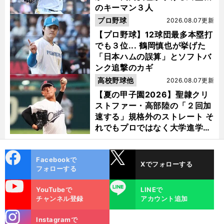
のキーマン３人
プロ野球
2026.08.07更新
【プロ野球】12球団最多本塁打
でも３位... 鶴岡慎也が挙げた
「日本ハムの誤算」とソフトバ
ンク追撃のカギ
高校野球他
2026.08.07更新
【夏の甲子園2026】聖隷クリ
ストファー・高部陸の「２回加
速する」規格外のストレート そ
れでもプロではなく大学進学を
選ぶ理由
cebo
X
Facebookで
Xでフォローする
ok
フォローする
uTube
LINE
YouTubeで
LINEで
チャンネル登録
アカウント追加
stagra
Instagramで