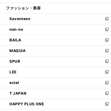
開
ウ
ン
ウ
ファッション・美容
く
で
ド
ィ
開
ウ
ン
Seventeen
く
で
ド
新
開
ウ
し
non-no
く
で
い
新
開
ウ
し
BAILA
く
ィ
い
新
ン
ウ
し
MAQUIA
ド
ィ
い
新
ウ
ン
ウ
し
SPUR
で
ド
ィ
い
新
開
ウ
ン
ウ
し
LEE
く
で
ド
ィ
い
新
開
ウ
ン
ウ
し
eclat
く
で
ド
ィ
い
新
開
ウ
ン
ウ
し
T JAPAN
く
で
ド
ィ
い
新
開
ウ
ン
ウ
し
HAPPY PLUS ONE
く
で
ド
ィ
い
新
開
ウ
ン
ウ
し