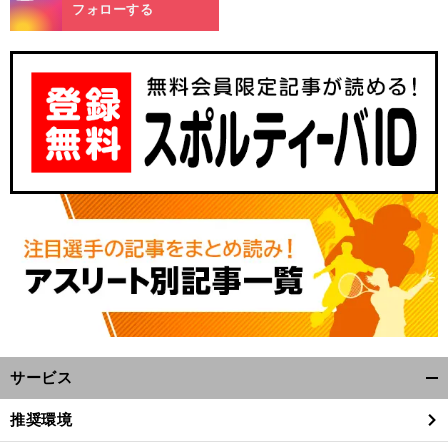
m
フォローする
前
へ
サービス
開
く/
推奨環境
閉