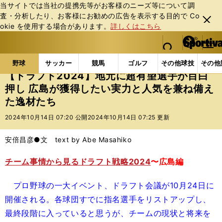
当サイトでは当社の提携先等がお客様のニーズ等について調
査・分析したり、お客様にお勧めの広告を表⽰する⽬的で Co
閉じ
okie を使⽤する場合があります。
詳しくはこちら
る
マイペ
web Sportiva (webスポルティーバ)
検索
メニュ
we
ー
野球の記事一覧
プロ野球
【ドラフト2024】地元
b
ジ
野球
サッカー
競馬
ゴルフ
その他球技
その他
ス
【ドラフト2024】地元に超有望選手が目白
ポ
押し 広島が獲得したい実力と人気を兼ね備え
ル
た逸材たち
テ
ィ
2024年10月14日 07:20 公開
2024年10月14日 07:25 更新
ー
バ
安倍昌彦●文 text by Abe Masahiko
チーム事情から見るドラフト戦略2024
〜広島編
プロ野球の一大イベント、ドラフト会議が10月24日に
開催される。各球団すでに指名選手をリストアップし、
最終段階に入っていると思うが、チームの現状と将来を