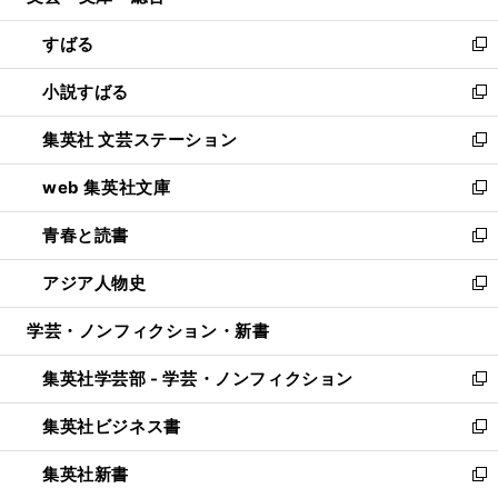
開
ウ
ン
すばる
く
で
ド
新
開
ウ
し
小説すばる
く
で
い
新
開
ウ
し
集英社 文芸ステーション
く
ィ
い
新
ン
ウ
し
web 集英社文庫
ド
ィ
い
新
ウ
ン
ウ
し
青春と読書
で
ド
ィ
い
新
開
ウ
ン
ウ
し
アジア人物史
く
で
ド
ィ
い
新
開
ウ
ン
ウ
し
学芸・ノンフィクション・新書
く
で
ド
ィ
い
開
ウ
ン
ウ
集英社学芸部 - 学芸・ノンフィクション
く
で
ド
ィ
新
開
ウ
ン
し
集英社ビジネス書
く
で
ド
い
新
開
ウ
ウ
し
集英社新書
く
で
ィ
い
新
開