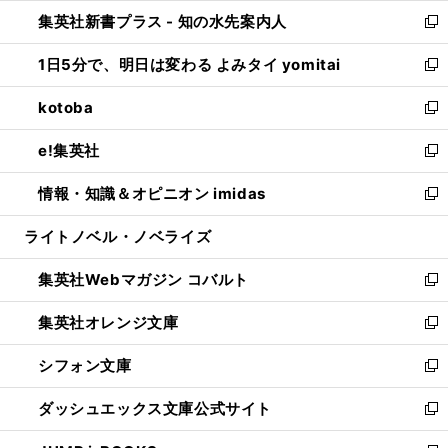
ン
ウ
し
集英社新書プラス - 知の水先案内人
く
ド
ィ
い
新
ウ
ン
ウ
し
1日5分で、明日は変わる よみタイ yomitai
で
ド
ィ
い
新
開
ウ
ン
ウ
し
kotoba
く
で
ド
ィ
い
新
開
ウ
ン
ウ
し
e!集英社
く
で
ド
ィ
い
新
開
ウ
ン
ウ
し
情報・知識＆オピニオン imidas
く
で
ド
ィ
い
新
開
ウ
ン
ウ
し
ライトノベル・ノベライズ
く
で
ド
ィ
い
開
ウ
ン
ウ
集英社Webマガジン コバルト
く
で
ド
ィ
新
開
ウ
ン
し
集英社オレンジ文庫
く
で
ド
い
新
開
ウ
ウ
し
シフォン文庫
く
で
ィ
い
新
開
ン
ウ
し
ダッシュエックス文庫公式サイト
く
ド
ィ
い
新
ウ
ン
ウ
し