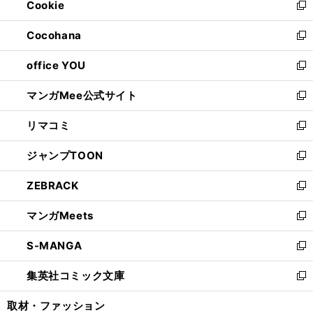
Cookie
く
で
ド
ィ
新
開
ウ
ン
し
Cocohana
く
で
ド
い
新
開
ウ
ウ
し
office YOU
く
で
ィ
い
新
開
ン
ウ
し
マンガMee公式サイト
く
ド
ィ
い
新
ウ
ン
ウ
し
リマコミ
で
ド
ィ
い
新
開
ウ
ン
ウ
し
ジャンプTOON
く
で
ド
ィ
い
新
開
ウ
ン
ウ
し
ZEBRACK
く
で
ド
ィ
い
新
開
ウ
ン
ウ
し
マンガMeets
く
で
ド
ィ
い
新
開
ウ
ン
ウ
し
S-MANGA
く
で
ド
ィ
い
新
開
ウ
ン
ウ
し
集英社コミック文庫
く
で
ド
ィ
い
新
開
ウ
ン
ウ
し
取材・ファッション
く
で
ド
ィ
い