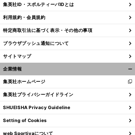
じ
集英社ID・スポルティーバIDとは
る
利用規約・会員規約
特定商取引法に基づく表示・その他の事項
ブラウザプッシュ通知について
サイトマップ
企業情報
開
く/
集英社ホームページ
新
閉
し
じ
集英社プライバシーガイドライン
い
る
ウ
SHUEISHA Privacy Guideline
ィ
ン
Setting of Cookies
ド
ウ
web Sportivaについて
で