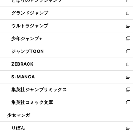
となりのヤングジャンプ
ド
ィ
い
新
ウ
ン
ウ
し
グランドジャンプ
で
ド
ィ
い
新
開
ウ
ン
ウ
し
ウルトラジャンプ
く
で
ド
ィ
い
新
開
ウ
ン
ウ
し
少年ジャンプ+
く
で
ド
ィ
い
新
開
ウ
ン
ウ
し
ジャンプTOON
く
で
ド
ィ
い
新
開
ウ
ン
ウ
し
ZEBRACK
く
で
ド
ィ
い
新
開
ウ
ン
ウ
し
S-MANGA
く
で
ド
ィ
い
新
開
ウ
ン
ウ
し
集英社ジャンプリミックス
く
で
ド
ィ
い
新
開
ウ
ン
ウ
し
集英社コミック文庫
く
で
ド
ィ
い
新
開
ウ
ン
ウ
し
少女マンガ
く
で
ド
ィ
い
開
ウ
ン
ウ
りぼん
く
で
ド
ィ
新