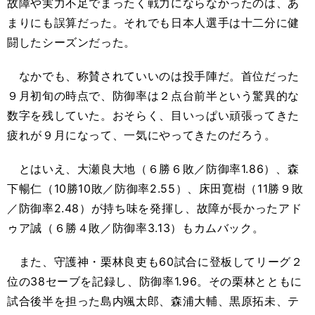
故障や実力不足でまったく戦力にならなかったのは、あ
まりにも誤算だった。それでも日本人選手は十二分に健
闘したシーズンだった。
なかでも、称賛されていいのは投手陣だ。首位だった
９月初旬の時点で、防御率は２点台前半という驚異的な
数字を残していた。おそらく、目いっぱい頑張ってきた
疲れが９月になって、一気にやってきたのだろう。
とはいえ、大瀬良大地（６勝６敗／防御率1.86）、森
下暢仁（10勝10敗／防御率2.55）、床田寛樹（11勝９敗
／防御率2.48）が持ち味を発揮し、故障が長かったアド
ゥア誠（６勝４敗／防御率3.13）もカムバック。
また、守護神・栗林良吏も60試合に登板してリーグ２
位の38セーブを記録し、防御率1.96。その栗林とともに
試合後半を担った島内颯太郎、森浦大輔、黒原拓未、テ