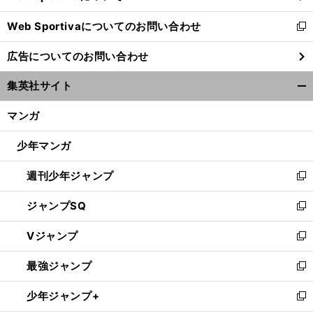
開
Web Sportivaについてのお問い合わせ
く
新
し
広告についてのお問い合わせ
い
ウ
集英社サイト
ィ
開
ン
く/
マンガ
ド
閉
ウ
じ
少年マンガ
で
る
開
週刊少年ジャンプ
く
新
し
ジャンプSQ
い
新
ウ
し
Vジャンプ
ィ
い
新
ン
ウ
し
最強ジャンプ
ド
ィ
い
新
ウ
ン
ウ
し
少年ジャンプ+
で
ド
ィ
い
新
開
ウ
ン
ウ