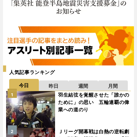
人気記事ランキング
今日
昨日
週間
月間
羽生結弦を覚醒させた「誰かの
1
ために」の思い 五輪連覇の偉
業への道のり
Ｊリーグ開幕戦は白熱の逆転劇
2