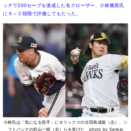
ッテで200セーブを達成した名クローザー、小林雅英氏
にＳ～Ｃ段階で評価してもたった。
小林氏は「気になる投手」にオリックスの古田島成龍（左）、ソ
フトバンクの杉山一樹（右）らを挙げた photo by Sankei