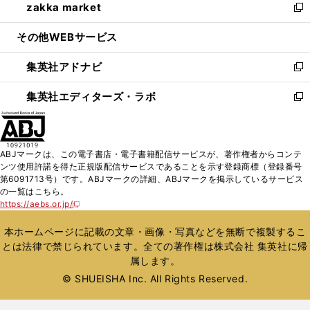
zakka market
く
で
ド
ィ
い
新
開
ウ
ン
ウ
し
その他WEBサービス
く
で
ド
ィ
い
開
ウ
ン
ウ
集英社アドナビ
く
で
ド
ィ
新
開
ウ
ン
し
集英社エディターズ・ラボ
く
で
ド
い
新
開
ウ
ウ
し
く
で
ィ
い
開
ン
ウ
ABJマークは、この電子書店・電子書籍配信サービスが、著作権者からコンテ
く
ド
ィ
ンツ使用許諾を得た正規版配信サービスであることを示す登録商標（登録番号
ウ
ン
第6091713号）です。ABJマークの詳細、ABJマークを掲示しているサービス
で
ド
の一覧はこちら。
開
ウ
https://aebs.or.jp/
新
く
で
し
い
開
本ホームページに記載の文章・画像・写真などを無断で複製するこ
ウ
く
とは法律で禁じられています。全ての著作権は株式会社 集英社に帰
ィ
属します。
ン
ド
© SHUEISHA Inc. All Rights Reserved.
ウ
で
開