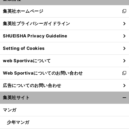
開
く/
集英社ホームページ
新
閉
し
じ
集英社プライバシーガイドライン
い
る
ウ
SHUEISHA Privacy Guideline
ィ
ン
Setting of Cookies
ド
ウ
web Sportivaについて
で
開
Web Sportivaについてのお問い合わせ
く
新
し
広告についてのお問い合わせ
い
ウ
集英社サイト
ィ
開
ン
く/
マンガ
ド
閉
ウ
じ
少年マンガ
で
る
開