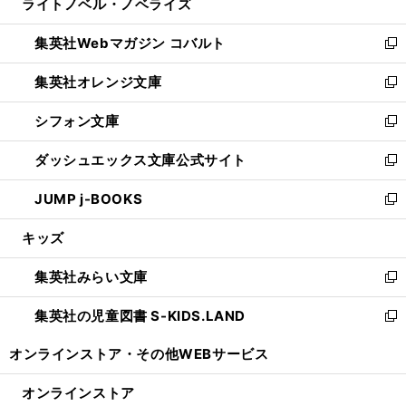
ライトノベル・ノベライズ
く
で
ド
ィ
い
開
ウ
ン
ウ
集英社Webマガジン コバルト
く
で
ド
ィ
新
開
ウ
ン
し
集英社オレンジ文庫
く
で
ド
い
新
開
ウ
ウ
し
シフォン文庫
く
で
ィ
い
新
開
ン
ウ
し
ダッシュエックス文庫公式サイト
く
ド
ィ
い
新
ウ
ン
ウ
し
JUMP j-BOOKS
で
ド
ィ
い
新
開
ウ
ン
ウ
し
キッズ
く
で
ド
ィ
い
開
ウ
ン
ウ
集英社みらい文庫
く
で
ド
ィ
新
開
ウ
ン
し
集英社の児童図書 S-KIDS.LAND
く
で
ド
い
新
開
ウ
ウ
し
オンラインストア・
その他WEBサービス
く
で
ィ
い
開
ン
ウ
オンラインストア
く
ド
ィ