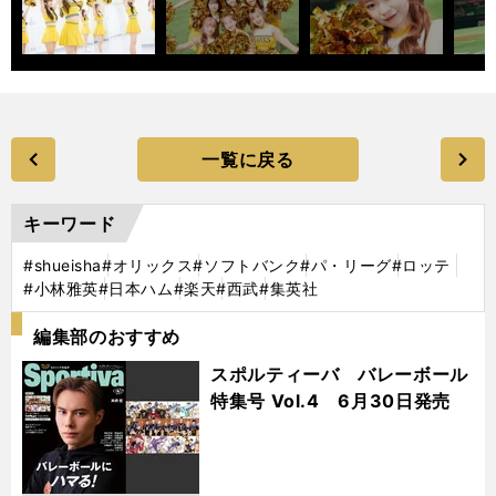
一覧に戻る
キーワード
#shueisha
#オリックス
#ソフトバンク
#パ・リーグ
#ロッテ
#小林雅英
#日本ハム
#楽天
#西武
#集英社
編集部のおすすめ
スポルティーバ バレーボール
特集号 Vol.4 6月30日発売