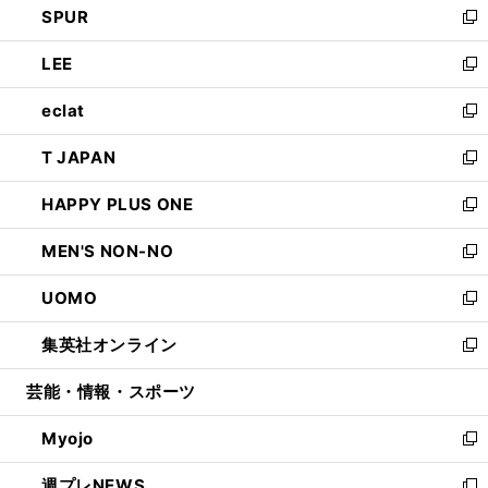
SPUR
で
ド
ィ
い
新
開
ウ
ン
ウ
し
LEE
く
で
ド
ィ
い
新
開
ウ
ン
ウ
し
eclat
く
で
ド
ィ
い
新
開
ウ
ン
ウ
し
T JAPAN
く
で
ド
ィ
い
新
開
ウ
ン
ウ
し
HAPPY PLUS ONE
く
で
ド
ィ
い
新
開
ウ
ン
ウ
し
MEN'S NON-NO
く
で
ド
ィ
い
新
開
ウ
ン
ウ
し
UOMO
く
で
ド
ィ
い
新
開
ウ
ン
ウ
し
集英社オンライン
く
で
ド
ィ
い
新
開
ウ
ン
ウ
し
芸能・情報・スポーツ
く
で
ド
ィ
い
開
ウ
ン
ウ
Myojo
く
で
ド
ィ
新
開
ウ
ン
し
週プレNEWS
く
で
ド