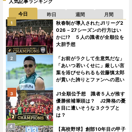
人気記事ランキング
今日
昨日
週間
月間
秋春制が導入されたJ1リーグ2
1
026－27シーズンの行方はい
かに!? ５人の識者が全順位を
大胆予想
「お前がラクして生意気だな」
2
「あいつ若いくせに」厳しい言
葉を浴びせられるも佐藤慎太郎
が貫いた誇りとファンへの思い
J1全順位予想 識者５人が推す
3
優勝候補筆頭は？ J2降格の憂
き目に遭いそうな３クラブと
は？
4
【高校野球】創部10年目の甲子