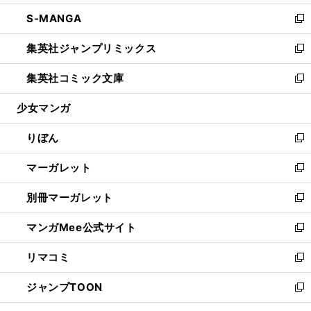
開
ウ
ン
ウ
し
S-MANGA
く
で
ド
ィ
い
新
開
ウ
ン
ウ
し
集英社ジャンプリミックス
く
で
ド
ィ
い
新
開
ウ
ン
ウ
し
集英社コミック文庫
く
で
ド
ィ
い
新
開
ウ
ン
ウ
し
少女マンガ
く
で
ド
ィ
い
開
ウ
ン
ウ
りぼん
く
で
ド
ィ
新
開
ウ
ン
し
マーガレット
く
で
ド
い
新
開
ウ
ウ
し
別冊マーガレット
く
で
ィ
い
新
開
ン
ウ
し
マンガMee公式サイト
く
ド
ィ
い
新
ウ
ン
ウ
し
リマコミ
で
ド
ィ
い
新
開
ウ
ン
ウ
し
ジャンプTOON
く
で
ド
ィ
い
新
開
ウ
ン
ウ
し