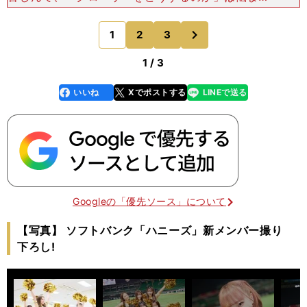
かった。ただ、益田が安定してきてから、チームの
成績も向上してきたように、しばらくはこの体制で
次
1
2
3
のページへ
いくと思います
1 / 3
いいね
Xでポストする
LINEで送る
line
faceboo
x
k
Googleの「優先ソース」について
【写真】 ソフトバンク「ハニーズ」新メンバー撮り
下ろし!