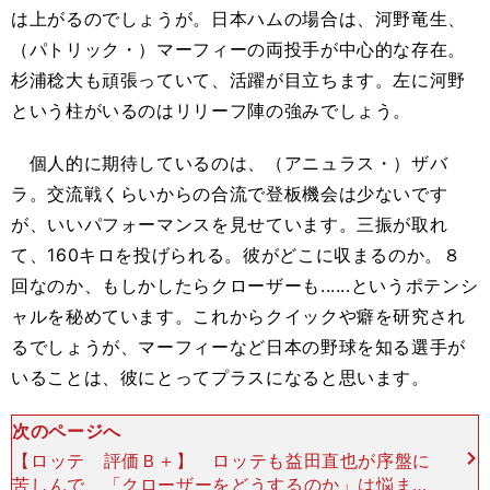
は上がるのでしょうが。日本ハムの場合は、河野竜生、
（パトリック・）マーフィーの両投手が中心的な存在。
杉浦稔大も頑張っていて、活躍が目立ちます。左に河野
という柱がいるのはリリーフ陣の強みでしょう。
個人的に期待しているのは、（アニュラス・）ザバ
ラ。交流戦くらいからの合流で登板機会は少ないです
が、いいパフォーマンスを見せています。三振が取れ
て、160キロを投げられる。彼がどこに収まるのか。８
回なのか、もしかしたらクローザーも......というポテンシ
ャルを秘めています。これからクイックや癖を研究され
るでしょうが、マーフィーなど日本の野球を知る選手が
いることは、彼にとってプラスになると思います。
次のページへ
【ロッテ 評価Ｂ＋】 ロッテも益田直也が序盤に
苦しんで、「クローザーをどうするのか」は悩まし