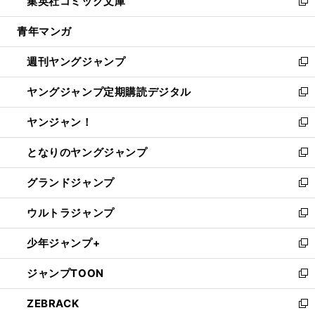
集英社コミック文庫
く
で
ド
ィ
い
新
開
ウ
ン
ウ
し
青年マンガ
く
で
ド
ィ
い
開
ウ
ン
ウ
週刊ヤングジャンプ
く
で
ド
ィ
新
開
ウ
ン
し
ヤングジャンプ定期購読デジタル
く
で
ド
い
新
開
ウ
ウ
し
ヤンジャン！
く
で
ィ
い
新
開
ン
ウ
し
となりのヤングジャンプ
く
ド
ィ
い
新
ウ
ン
ウ
し
グランドジャンプ
で
ド
ィ
い
新
開
ウ
ン
ウ
し
ウルトラジャンプ
く
で
ド
ィ
い
新
開
ウ
ン
ウ
し
少年ジャンプ+
く
で
ド
ィ
い
新
開
ウ
ン
ウ
し
ジャンプTOON
く
で
ド
ィ
い
新
開
ウ
ン
ウ
し
ZEBRACK
く
で
ド
ィ
い
新