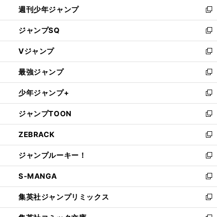
週刊少年ジャンプ
く
新
し
ジャンプSQ
い
新
ウ
し
Vジャンプ
ィ
い
新
ン
ウ
し
最強ジャンプ
ド
ィ
い
新
ウ
ン
ウ
し
少年ジャンプ+
で
ド
ィ
い
新
開
ウ
ン
ウ
し
ジャンプTOON
く
で
ド
ィ
い
新
開
ウ
ン
ウ
し
ZEBRACK
く
で
ド
ィ
い
新
開
ウ
ン
ウ
し
ジャンプルーキー！
く
で
ド
ィ
い
新
開
ウ
ン
ウ
し
S-MANGA
く
で
ド
ィ
い
新
開
ウ
ン
ウ
し
集英社ジャンプリミックス
く
で
ド
ィ
い
新
開
ウ
ン
ウ
し