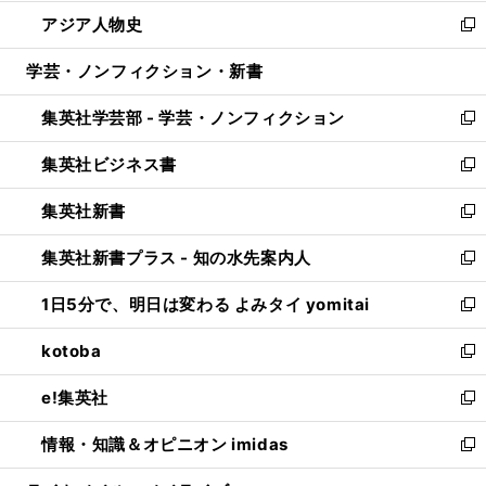
開
ウ
ン
ウ
し
アジア人物史
く
で
ド
ィ
い
新
開
ウ
ン
ウ
し
学芸・ノンフィクション・新書
く
で
ド
ィ
い
開
ウ
ン
ウ
集英社学芸部 - 学芸・ノンフィクション
く
で
ド
ィ
新
開
ウ
ン
し
集英社ビジネス書
く
で
ド
い
新
開
ウ
ウ
し
集英社新書
く
で
ィ
い
新
開
ン
ウ
し
集英社新書プラス - 知の水先案内人
く
ド
ィ
い
新
ウ
ン
ウ
し
1日5分で、明日は変わる よみタイ yomitai
で
ド
ィ
い
新
開
ウ
ン
ウ
し
kotoba
く
で
ド
ィ
い
新
開
ウ
ン
ウ
し
e!集英社
く
で
ド
ィ
い
新
開
ウ
ン
ウ
し
情報・知識＆オピニオン imidas
く
で
ド
ィ
い
新
開
ウ
ン
ウ
し