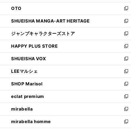
ウ
ン
OTO
で
ド
新
開
ウ
し
SHUEISHA MANGA-ART HERITAGE
く
で
い
新
開
ウ
し
ジャンプキャラクターズストア
く
ィ
い
新
ン
ウ
し
HAPPY PLUS STORE
ド
ィ
い
新
ウ
ン
ウ
し
SHUEISHA VOX
で
ド
ィ
い
新
開
ウ
ン
ウ
し
LEEマルシェ
く
で
ド
ィ
い
新
開
ウ
ン
ウ
し
SHOP Marisol
く
で
ド
ィ
い
新
開
ウ
ン
ウ
し
eclat premium
く
で
ド
ィ
い
新
開
ウ
ン
ウ
し
mirabella
く
で
ド
ィ
い
新
開
ウ
ン
ウ
し
mirabella homme
く
で
ド
ィ
い
新
開
ウ
ン
ウ
し