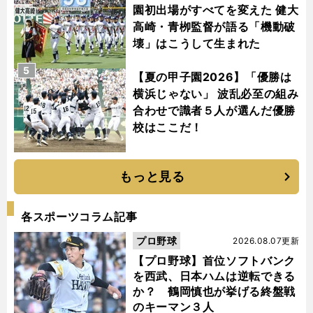
園初出場がすべてを変えた 健大
高崎・青栁監督が語る「機動破
壊」はこうして生まれた
5
【夏の甲子園2026】「優勝は
横浜じゃない」 波乱必至の組み
合わせで識者５人が選んだ優勝
校はここだ！
もっと見る
各スポーツコラム記事
プロ野球
2026.08.07更新
【プロ野球】首位ソフトバンク
を西武、日本ハムは逆転できる
か？ 鶴岡慎也が挙げる終盤戦
のキーマン３人