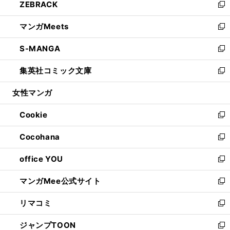
ZEBRACK
く
で
ド
ィ
い
新
開
ウ
ン
ウ
し
マンガMeets
く
で
ド
ィ
い
新
開
ウ
ン
ウ
し
S-MANGA
く
で
ド
ィ
い
新
開
ウ
ン
ウ
し
集英社コミック文庫
く
で
ド
ィ
い
新
開
ウ
ン
ウ
し
女性マンガ
く
で
ド
ィ
い
開
ウ
ン
ウ
Cookie
く
で
ド
ィ
新
開
ウ
ン
し
Cocohana
く
で
ド
い
新
開
ウ
ウ
し
office YOU
く
で
ィ
い
新
開
ン
ウ
し
マンガMee公式サイト
く
ド
ィ
い
新
ウ
ン
ウ
し
リマコミ
で
ド
ィ
い
新
開
ウ
ン
ウ
し
ジャンプTOON
く
で
ド
ィ
い
新