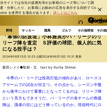
当サイトでは当社の提携先等がお客様のニーズ等について調
査・分析したり、お客様にお勧めの広告を表⽰する⽬的で Co
閉じ
okie を使⽤する場合があります。
詳しくはこちら
る
マイペ
web Sportiva (webスポルティーバ)
検索
メニュ
we
ー
野球の記事一覧
プロ野球
「幕張の防波堤」小林雅
b
ジ
野球
サッカー
競馬
ゴルフ
その他球技
その他
ス
「幕張の防波堤」小林雅英がパ・リーグのリ
ポ
リーフ陣を査定 Ｓ評価の球団、個人的に気
ル
になる投手は？
テ
ィ
2024年06月13日 10:25 公開
2024年06月13日 10:31 更新
ー
バ
栗田シメイ●取材・文 text by Kurita Shimei
今季のパ・リーグは投高打低の傾向があり、ロースコ
アゲームでの試合が目立つ。その点から、シーズン中盤
から後半にかけて重要にとなってくるのは、リリーフ陣
という見方もできそうだ。パ・リーグの各チームの救援
陣は、識者の目にはどう映っているのか。現役時代にロ