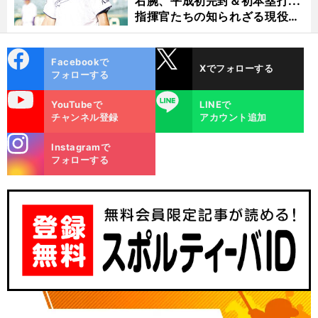
右腕、平成初完封＆初本塁打...
指揮官たちの知られざる現役時
代
cebo
X
Facebookで
Xでフォローする
ok
フォローする
uTube
LINE
YouTubeで
LINEで
チャンネル登録
アカウント追加
stagra
Instagramで
い
m
前
フォローする
へ
0
00