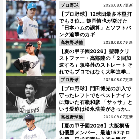
プロ野球
2026.08.07更新
【プロ野球】12球団最多本塁打
でも３位... 鶴岡慎也が挙げた
「日本ハムの誤算」とソフトバ
ンク追撃のカギ
高校野球他
2026.08.07更新
【夏の甲子園2026】聖隷クリ
ストファー・高部陸の「２回加
速する」規格外のストレート そ
れでもプロではなく大学進学を
選ぶ理由
プロ野球
2026.08.07更新
【プロ野球】門田博光の加入で
守ったレフトでもベストナイン
に輝いた石嶺和彦 「サッサ」と
いう愛称は松永浩美がきっか
け？
高校野球他
2026.08.07更新
【夏の甲子園2026】大阪桐蔭
初優勝メンバー、最速157キロ