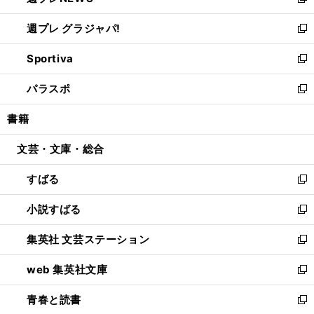
い
新
開
ウ
ウ
し
週プレ グラジャパ!
く
で
ィ
い
新
開
ン
ウ
し
Sportiva
く
ド
ィ
い
新
ウ
ン
ウ
し
パラスポ
で
ド
ィ
い
新
開
ウ
ン
ウ
し
書籍
く
で
ド
ィ
い
開
ウ
ン
ウ
文芸・文庫・総合
く
で
ド
ィ
開
ウ
ン
すばる
く
で
ド
新
開
ウ
し
小説すばる
く
で
い
新
開
ウ
し
集英社 文芸ステーション
く
ィ
い
新
ン
ウ
し
web 集英社文庫
ド
ィ
い
新
ウ
ン
ウ
し
青春と読書
で
ド
ィ
い
新