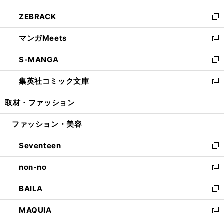
開
ウ
ン
ウ
し
ZEBRACK
く
で
ド
ィ
い
新
開
ウ
ン
ウ
し
マンガMeets
く
で
ド
ィ
い
新
開
ウ
ン
ウ
し
S-MANGA
く
で
ド
ィ
い
新
開
ウ
ン
ウ
し
集英社コミック文庫
く
で
ド
ィ
い
新
開
ウ
ン
ウ
し
取材・ファッション
く
で
ド
ィ
い
開
ウ
ン
ウ
ファッション・美容
く
で
ド
ィ
開
ウ
ン
Seventeen
く
で
ド
新
開
ウ
し
non-no
く
で
い
新
開
ウ
し
BAILA
く
ィ
い
新
ン
ウ
し
MAQUIA
ド
ィ
い
新
ウ
ン
ウ
し