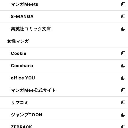
マンガMeets
く
で
ド
ィ
い
新
開
ウ
ン
ウ
し
S-MANGA
く
で
ド
ィ
い
新
開
ウ
ン
ウ
し
集英社コミック文庫
く
で
ド
ィ
い
新
開
ウ
ン
ウ
し
女性マンガ
く
で
ド
ィ
い
開
ウ
ン
ウ
Cookie
く
で
ド
ィ
新
開
ウ
ン
し
Cocohana
く
で
ド
い
新
開
ウ
ウ
し
office YOU
く
で
ィ
い
新
開
ン
ウ
し
マンガMee公式サイト
く
ド
ィ
い
新
ウ
ン
ウ
し
リマコミ
で
ド
ィ
い
新
開
ウ
ン
ウ
し
ジャンプTOON
く
で
ド
ィ
い
新
開
ウ
ン
ウ
し
ZEBRACK
く
で
ド
ィ
い