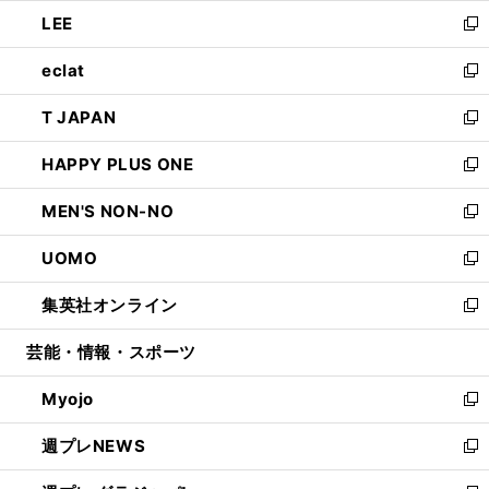
ウ
ン
ウ
し
LEE
く
で
ド
ィ
い
新
開
ウ
ン
ウ
し
eclat
く
で
ド
ィ
い
新
開
ウ
ン
ウ
し
T JAPAN
く
で
ド
ィ
い
新
開
ウ
ン
ウ
し
HAPPY PLUS ONE
く
で
ド
ィ
い
新
開
ウ
ン
ウ
し
MEN'S NON-NO
く
で
ド
ィ
い
新
開
ウ
ン
ウ
し
UOMO
く
で
ド
ィ
い
新
開
ウ
ン
ウ
し
集英社オンライン
く
で
ド
ィ
い
新
開
ウ
ン
ウ
し
芸能・情報・スポーツ
く
で
ド
ィ
い
開
ウ
ン
ウ
Myojo
く
で
ド
ィ
新
開
ウ
ン
し
週プレNEWS
く
で
ド
い
新
開
ウ
ウ
し