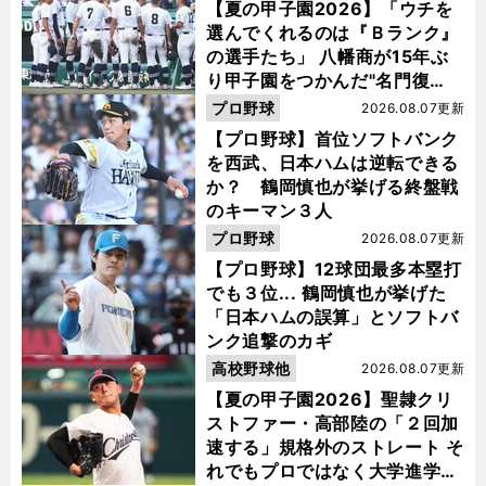
【夏の甲子園2026】「ウチを
選んでくれるのは『Ｂランク』
の選手たち」 八幡商が15年ぶ
り甲子園をつかんだ"名門復
活"の舞台裏
プロ野球
2026.08.07更新
【プロ野球】首位ソフトバンク
を西武、日本ハムは逆転できる
か？ 鶴岡慎也が挙げる終盤戦
のキーマン３人
プロ野球
2026.08.07更新
【プロ野球】12球団最多本塁打
でも３位... 鶴岡慎也が挙げた
「日本ハムの誤算」とソフトバ
ンク追撃のカギ
高校野球他
2026.08.07更新
【夏の甲子園2026】聖隷クリ
ストファー・高部陸の「２回加
速する」規格外のストレート そ
れでもプロではなく大学進学を