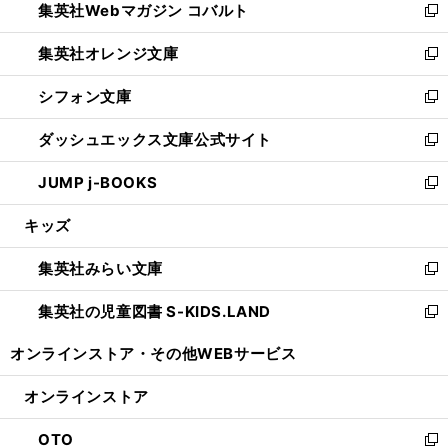
集英社Webマガジン コバルト
く
で
ド
ィ
新
開
ウ
ン
し
集英社オレンジ文庫
く
で
ド
い
新
開
ウ
ウ
し
シフォン文庫
く
で
ィ
い
新
開
ン
ウ
し
ダッシュエックス文庫公式サイト
く
ド
ィ
い
新
ウ
ン
ウ
し
JUMP j-BOOKS
で
ド
ィ
い
新
開
ウ
ン
ウ
し
キッズ
く
で
ド
ィ
い
開
ウ
ン
ウ
集英社みらい文庫
く
で
ド
ィ
新
開
ウ
ン
し
集英社の児童図書 S-KIDS.LAND
く
で
ド
い
新
開
ウ
ウ
し
オンラインストア・
その他WEBサービス
く
で
ィ
い
開
ン
ウ
オンラインストア
く
ド
ィ
ウ
ン
OTO
で
ド
新