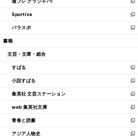
週プレ グラジャパ!
く
で
ィ
い
新
開
ン
ウ
し
Sportiva
く
ド
ィ
い
新
ウ
ン
ウ
し
パラスポ
で
ド
ィ
い
新
開
ウ
ン
ウ
し
書籍
く
で
ド
ィ
い
開
ウ
ン
ウ
文芸・文庫・総合
く
で
ド
ィ
開
ウ
ン
すばる
く
で
ド
新
開
ウ
し
小説すばる
く
で
い
新
開
ウ
し
集英社 文芸ステーション
く
ィ
い
新
ン
ウ
し
web 集英社文庫
ド
ィ
い
新
ウ
ン
ウ
し
青春と読書
で
ド
ィ
い
新
開
ウ
ン
ウ
し
アジア人物史
く
で
ド
ィ
い
新