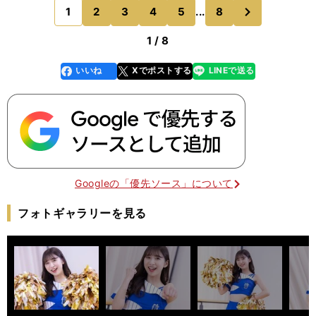
れて、私もカッコいいダンスを踊りたいと
次
1
2
3
4
5
...
8
のページへ
1 / 8
いいね
Xでポストする
LINEで送る
line
faceboo
x
k
Googleの「優先ソース」について
フォトギャラリーを見る