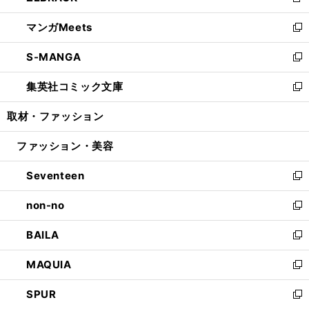
新
開
ウ
ン
ウ
し
マンガMeets
く
で
ド
ィ
い
新
開
ウ
ン
ウ
し
S-MANGA
く
で
ド
ィ
い
新
開
ウ
ン
ウ
し
集英社コミック文庫
く
で
ド
ィ
い
新
開
ウ
ン
ウ
し
取材・ファッション
く
で
ド
ィ
い
開
ウ
ン
ウ
ファッション・美容
く
で
ド
ィ
開
ウ
ン
Seventeen
く
で
ド
新
開
ウ
し
non-no
く
で
い
新
開
ウ
し
BAILA
く
ィ
い
新
ン
ウ
し
MAQUIA
ド
ィ
い
新
ウ
ン
ウ
し
SPUR
で
ド
ィ
い
新
開