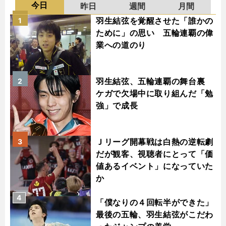
今日
昨日
週間
月間
羽生結弦を覚醒させた「誰かの
1
ために」の思い 五輪連覇の偉
業への道のり
羽生結弦、五輪連覇の舞台裏
2
ケガで欠場中に取り組んだ「勉
強」で成長
Ｊリーグ開幕戦は白熱の逆転劇
3
だが観客、視聴者にとって「価
値あるイベント」になっていた
か
4
「僕なりの４回転半ができた」
最後の五輪、羽生結弦がこだわ