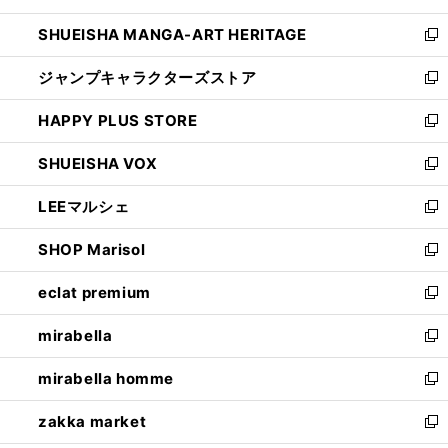
開
ウ
し
SHUEISHA MANGA-ART HERITAGE
く
で
い
新
開
ウ
し
ジャンプキャラクターズストア
く
ィ
い
新
ン
ウ
し
HAPPY PLUS STORE
ド
ィ
い
新
ウ
ン
ウ
し
SHUEISHA VOX
で
ド
ィ
い
新
開
ウ
ン
ウ
し
LEEマルシェ
く
で
ド
ィ
い
新
開
ウ
ン
ウ
し
SHOP Marisol
く
で
ド
ィ
い
新
開
ウ
ン
ウ
し
eclat premium
く
で
ド
ィ
い
新
開
ウ
ン
ウ
し
mirabella
く
で
ド
ィ
い
新
開
ウ
ン
ウ
し
mirabella homme
く
で
ド
ィ
い
新
開
ウ
ン
ウ
し
zakka market
く
で
ド
ィ
い
新
開
ウ
ン
ウ
し