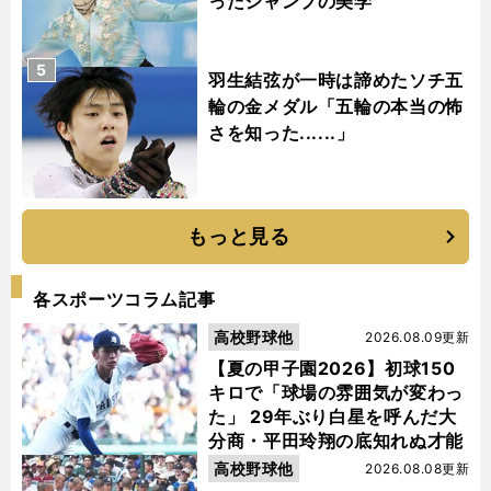
ったジャンプの美学
5
羽生結弦が一時は諦めたソチ五
輪の金メダル「五輪の本当の怖
さを知った......」
もっと見る
各スポーツコラム記事
高校野球他
2026.08.09更新
【夏の甲子園2026】初球150
キロで「球場の雰囲気が変わっ
た」 29年ぶり白星を呼んだ大
分商・平田玲翔の底知れぬ才能
高校野球他
2026.08.08更新