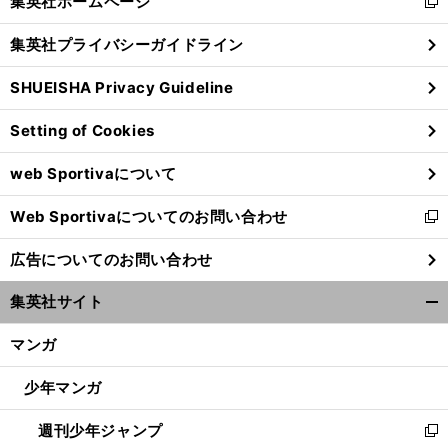
集英社ホームページ
新
閉
し
じ
集英社プライバシーガイドライン
い
る
ウ
SHUEISHA Privacy Guideline
ィ
ン
Setting of Cookies
ド
ウ
web Sportivaについて
で
開
Web Sportivaについてのお問い合わせ
く
新
し
広告についてのお問い合わせ
い
ウ
集英社サイト
ィ
開
ン
く/
マンガ
ド
閉
ウ
じ
少年マンガ
で
る
開
週刊少年ジャンプ
く
新