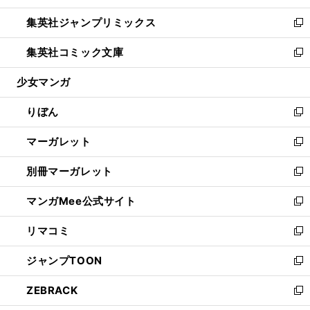
開
ウ
ン
ウ
し
集英社ジャンプリミックス
く
で
ド
ィ
い
新
開
ウ
ン
ウ
し
集英社コミック文庫
く
で
ド
ィ
い
新
開
ウ
ン
ウ
し
少女マンガ
く
で
ド
ィ
い
開
ウ
ン
ウ
りぼん
く
で
ド
ィ
新
開
ウ
ン
し
マーガレット
く
で
ド
い
新
開
ウ
ウ
し
別冊マーガレット
く
で
ィ
い
新
開
ン
ウ
し
マンガMee公式サイト
く
ド
ィ
い
新
ウ
ン
ウ
し
リマコミ
で
ド
ィ
い
新
開
ウ
ン
ウ
し
ジャンプTOON
く
で
ド
ィ
い
新
開
ウ
ン
ウ
し
ZEBRACK
く
で
ド
ィ
い
新
開
ウ
ン
ウ
し