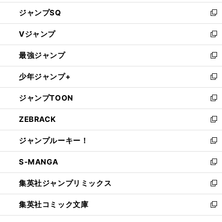
し
ジャンプSQ
い
新
ウ
し
Vジャンプ
ィ
い
新
ン
ウ
し
最強ジャンプ
ド
ィ
い
新
ウ
ン
ウ
し
少年ジャンプ+
で
ド
ィ
い
新
開
ウ
ン
ウ
し
ジャンプTOON
く
で
ド
ィ
い
新
開
ウ
ン
ウ
し
ZEBRACK
く
で
ド
ィ
い
新
開
ウ
ン
ウ
し
ジャンプルーキー！
く
で
ド
ィ
い
新
開
ウ
ン
ウ
し
S-MANGA
く
で
ド
ィ
い
新
開
ウ
ン
ウ
し
集英社ジャンプリミックス
く
で
ド
ィ
い
新
開
ウ
ン
ウ
し
集英社コミック文庫
く
で
ド
ィ
い
新
開
ウ
ン
ウ
し