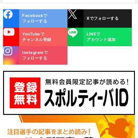
選ぶ理由
cebo
X
Facebookで
Xでフォローする
ok
フォローする
uTube
LINE
YouTubeで
LINEで
チャンネル登録
アカウント追加
stagra
Instagramで
m
。
フォローする
前
へ