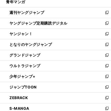
青年マンガ
く
で
ド
ィ
い
開
ウ
ン
ウ
週刊ヤングジャンプ
く
で
ド
ィ
新
開
ウ
ン
し
ヤングジャンプ定期購読デジタル
く
で
ド
い
新
開
ウ
ウ
し
ヤンジャン！
く
で
ィ
い
新
開
ン
ウ
し
となりのヤングジャンプ
く
ド
ィ
い
新
ウ
ン
ウ
し
グランドジャンプ
で
ド
ィ
い
新
開
ウ
ン
ウ
し
ウルトラジャンプ
く
で
ド
ィ
い
新
開
ウ
ン
ウ
し
少年ジャンプ+
く
で
ド
ィ
い
新
開
ウ
ン
ウ
し
ジャンプTOON
く
で
ド
ィ
い
新
開
ウ
ン
ウ
し
ZEBRACK
く
で
ド
ィ
い
新
開
ウ
ン
ウ
し
S-MANGA
く
で
ド
ィ
い
新