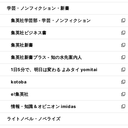
開
ウ
ン
ウ
し
学芸・ノンフィクション・新書
く
で
ド
ィ
い
開
ウ
ン
ウ
集英社学芸部 - 学芸・ノンフィクション
く
で
ド
ィ
新
開
ウ
ン
し
集英社ビジネス書
く
で
ド
い
新
開
ウ
ウ
し
集英社新書
く
で
ィ
い
新
開
ン
ウ
し
集英社新書プラス - 知の水先案内人
く
ド
ィ
い
新
ウ
ン
ウ
し
1日5分で、明日は変わる よみタイ yomitai
で
ド
ィ
い
新
開
ウ
ン
ウ
し
kotoba
く
で
ド
ィ
い
新
開
ウ
ン
ウ
し
e!集英社
く
で
ド
ィ
い
新
開
ウ
ン
ウ
し
情報・知識＆オピニオン imidas
く
で
ド
ィ
い
新
開
ウ
ン
ウ
し
ライトノベル・ノベライズ
く
で
ド
ィ
い
開
ウ
ン
ウ