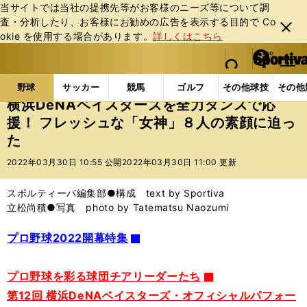
当サイトでは当社の提携先等がお客様のニーズ等について調
査・分析したり、お客様にお勧めの広告を表⽰する⽬的で Co
閉じ
okie を使⽤する場合があります。
詳しくはこちら
る
マイペ
web Sportiva (webスポルティーバ)
検索
メニュ
we
ー
野球の記事一覧
プロ野球
横浜DeNAベイスターズ
b
ジ
野球
サッカー
競馬
ゴルフ
その他球技
その他
ス
横浜DeNAベイスターズを全力ダンスで応
ポ
援！ フレッシュな「女神」８人の素顔に迫っ
ル
た
テ
ィ
2022年03月30日 10:55 公開
2022年03月30日 11:00 更新
ー
バ
スポルティーバ編集部●構成 text by Sportiva
立松尚積●写真 photo by Tatematsu Naozumi
プロ野球2022開幕特集
プロ野球を彩る球団チアリーダーたち
第12回 横浜DeNAベイスターズ・オフィシャルパフォー