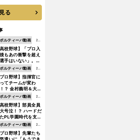
に３年目のNBA挑戦
続く
見る
事
ポルティーバ動画
202
高校野球】「プロ入
6.0
後もあの衝撃を超え
8.0
選手はいない」。PL
6更
園トリオが衝撃を受
ポルティーバ動画
202
新
た選手
プロ野球】指揮官に
6.0
ってチームが変わ
8.0
！？ 金村義明＆大塚
6更
二が語る歴代監督エ
ポルティーバ動画
202
新
ソード
高校野球】部員全員
6.0
大号泣！？ ハードだ
8.0
たPL学園時代を支え
6更
ものとは
ポルティーバ動画
202
新
プロ野球】先輩たち
6.0
気遣いに「もうでき