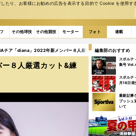
たり、お客様にお勧めの広告を表⽰する⽬的で Cookie を使⽤す
フ
その他球技
その他競技
モーター
フォト
連載
NAチア「diana」2022年新メンバー８人厳選カット&練習風景（38枚
編集部のおすすめ
スポルテ
ンバー８人厳選カット&練
集号 Vol
スポルテ
月16日発
最新記事
プッシュ
いて