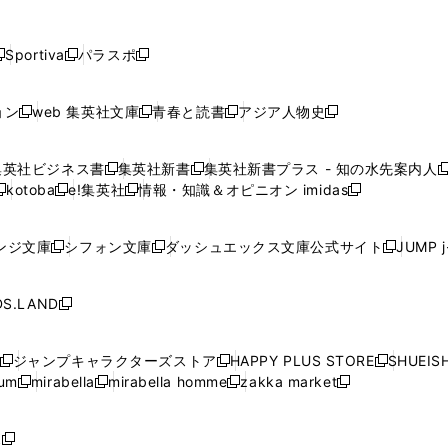
し
し
し
し
し
ン
ン
ン
ン
開
開
開
開
開
い
い
い
い
い
ド
ド
ド
ド
く
く
く
く
く
ウ
ウ
ウ
ウ
ウ
ウ
ウ
ウ
ウ
Sportiva
パラスポ
新
新
ィ
ィ
ィ
ィ
ィ
で
で
で
で
し
し
し
ン
ン
ン
ン
ン
開
開
開
開
い
い
い
ド
ド
ド
ド
ド
ョン
web 集英社文庫
青春と読書
アジア人物史
く
く
く
く
新
新
新
新
ウ
ウ
ウ
ウ
ウ
ウ
ウ
ウ
し
し
し
し
ィ
ィ
ィ
で
で
で
で
で
い
い
い
い
ン
ン
ン
集英社ビジネス書
集英社新書
集英社新書プラス - 知の水先案内人
開
開
開
開
開
新
新
新
ウ
ウ
ウ
ウ
ド
ド
ド
kotoba
e!集英社
情報・知識＆オピニオン imidas
く
く
く
く
く
新
し
新
し
新
ィ
ィ
ィ
ィ
ウ
ウ
ウ
し
し
い
し
い
し
ン
ン
ン
ン
で
で
で
い
い
ウ
い
ウ
い
ド
ド
ド
ド
ンジ文庫
シフォン文庫
ダッシュエックス文庫公式サイト
JUMP 
開
開
開
新
新
新
ウ
ウ
ィ
ウ
ィ
ウ
ウ
ウ
ウ
ウ
く
く
く
し
し
し
ィ
ィ
ン
ィ
ン
ィ
で
で
で
で
い
い
い
ン
ン
ド
ン
ド
ン
S.LAND
開
開
開
開
新
ウ
ウ
ウ
ド
ド
ウ
ド
ウ
ド
く
く
く
く
し
ィ
ィ
ィ
ウ
ウ
で
ウ
で
ウ
い
ン
ン
ン
ジャンプキャラクターズストア
HAPPY PLUS STORE
SHUEIS
で
で
開
で
開
で
新
新
新
ウ
ド
ド
ド
ium
mirabella
mirabella homme
zakka market
開
開
く
開
く
開
し
新
新
新
し
新
し
ィ
ウ
ウ
ウ
く
く
く
く
い
し
し
い
し
し
い
ン
で
で
で
ウ
い
い
ウ
い
い
ウ
ド
ボ
開
開
開
新