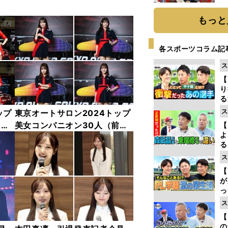
糧
は
もっと
各スポーツコラム記
ス
【
り
る
学
ス
ップ
東京オートサロン2024トップ
け
中
美女コンパニオン30人（前
【
よ
編）「全身フォト」
る
光
ス
ピ
【
が
っ
た
ス
【
の