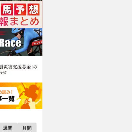
週間
月間