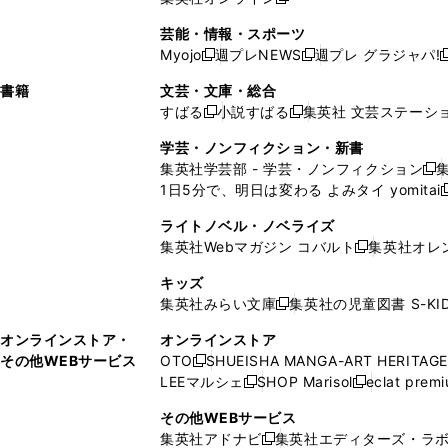
し
新
し
し
し
ン
ィ
ン
ン
開
で
開
で
い
し
い
い
い
ド
ン
ド
ド
芸能・情報・スポーツ
く
開
く
開
ウ
い
ウ
ウ
ウ
ウ
ド
ウ
ウ
Myojo
週プレNEWS
週プレ グラジャパ!
く
く
新
新
新
ィ
ウ
ィ
ィ
ィ
で
ウ
で
で
し
し
ン
ィ
ン
ン
ン
書籍
文芸・文庫・総合
開
で
開
開
い
い
ド
ン
ド
ド
ド
すばる
小説すばる
集英社 文芸ステーシ
く
開
く
く
新
新
ウ
ウ
ウ
ド
ウ
ウ
ウ
く
し
し
ィ
ィ
学芸・ノンフィクション・新書
で
ウ
で
で
で
い
い
ン
ン
集英社学芸部 - 学芸・ノンフィクション
開
で
開
開
開
新
ウ
ウ
ド
ド
1日5分で、明日は変わる よみタイ yomitai
く
開
く
く
く
し
新
ィ
ィ
ウ
ウ
く
い
ン
ン
ライトノベル・ノベライズ
で
で
ウ
ド
ド
集英社Webマガジン コバルト
集英社オレ
開
開
新
ィ
ウ
ウ
く
く
し
ン
キッズ
で
で
い
ド
集英社みらい文庫
集英社の児童図書 S-KID
開
開
新
ウ
ウ
く
く
し
ィ
オンラインストア・
オンラインストア
で
い
ン
その他WEBサービス
OTO
SHUEISHA MANGA-ART HERITAGE
開
新
ウ
ド
LEEマルシェ
SHOP Marisol
eclat prem
く
し
新
新
ィ
ウ
い
し
し
ン
その他WEBサービス
で
ウ
い
い
ド
集英社アドナビ
集英社エディターズ・ラ
開
新