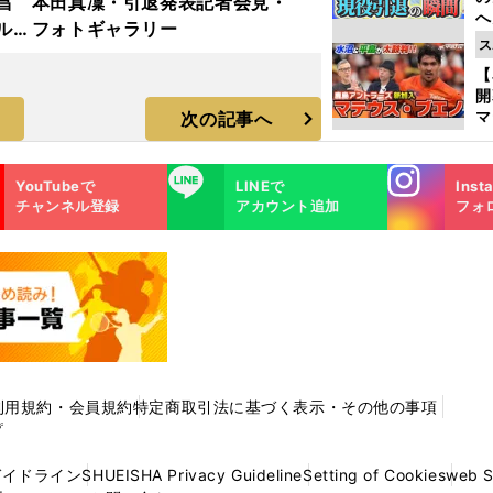
昌
本田真凜・引退発表記者会見・
へ
ルド
フォトギャラリー
大
ス
ラ
エ
【
マ
次の記事へ
島
歳
Instagra
LINE
YouTubeで
LINEで
Inst
m
チャンネル登録
アカウント追加
フォ
利用規約・会員規約
特定商取引法に基づく表示・その他の事項
プ
ガイドライン
SHUEISHA Privacy Guideline
Setting of Cookies
web 