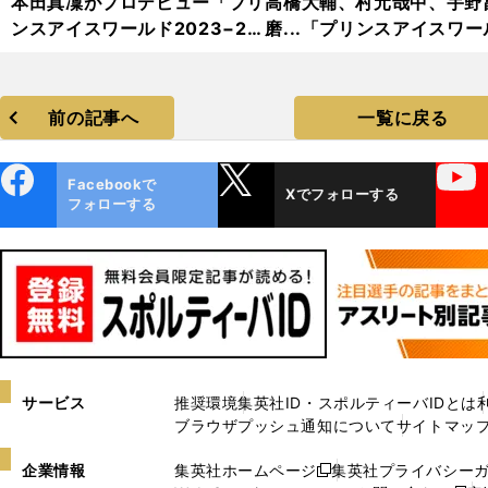
本田真凜がプロデビュー「プリ
高橋大輔、村元哉中、宇野
ンスアイスワールド2023−20
磨...「プリンスアイスワー
24」フォトギャラリー
2023−2024」フォトギャ
リー
前の記事へ
一覧に戻る
ebo
X
YouTube
Facebookで
Xでフォローする
ok
フォローする
サービス
推奨環境
集英社ID・スポルティーバIDとは
ブラウザプッシュ通知について
サイトマッ
企業情報
集英社ホームページ
集英社プライバシー
新