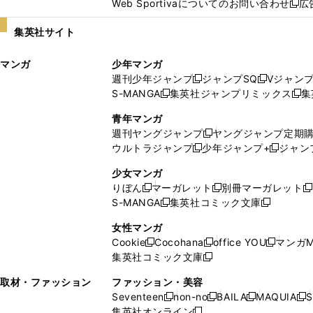
Web Sportivaについてのお問い合わせ
広
し
新
い
し
集英社サイト
ウ
い
ィ
ウ
マンガ
少年マンガ
ン
ィ
週刊少年ジャンプ
ジャンプSQ
Vジャン
ド
ン
新
新
S-MANGA
集英社ジャンプリミックス
集
ウ
ド
新
し
し
新
で
ウ
し
い
い
し
青年マンガ
開
で
い
ウ
ウ
い
週刊ヤングジャンプ
ヤングジャンプ定期
新
く
開
ウ
ィ
ィ
ウ
ウルトラジャンプ
少年ジャンプ+
ジャン
新
し
新
く
ィ
ン
ン
ィ
し
い
し
ン
ド
ド
ン
少女マンガ
い
ウ
い
ド
ウ
ウ
ド
りぼん
マーガレット
別冊マーガレット
新
新
新
ウ
ィ
ウ
ウ
で
で
ウ
S-MANGA
集英社コミック文庫
し
新
し
新
ィ
ン
ィ
で
開
開
で
い
し
い
し
ン
ド
ン
女性マンガ
開
く
く
開
ウ
い
ウ
い
ド
ウ
ド
Cookie
Cocohana
office YOU
マンガM
く
く
新
新
新
ィ
ウ
ィ
ウ
ウ
で
ウ
集英社コミック文庫
し
新
し
し
ン
ィ
ン
ィ
で
開
で
い
し
い
い
ド
ン
ド
ン
取材・ファッション
ファッション・美容
開
く
開
ウ
い
ウ
ウ
ウ
ド
ウ
ド
Seventeen
non-no
BAILA
MAQUIA
S
く
く
新
新
新
新
ィ
ウ
ィ
ィ
で
ウ
で
ウ
集英社オンライン