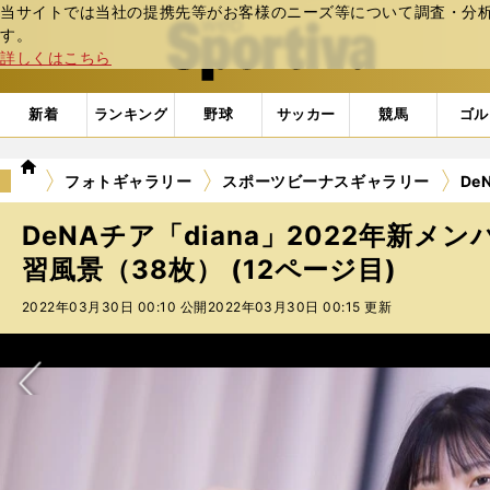
当サイトでは当社の提携先等がお客様のニーズ等について調査・分析し
web Sportiva (webスポルティーバ)
す。
詳しくはこちら
新着
ランキング
野球
サッカー
競馬
ゴル
we
フォトギャラリー
スポーツビーナスギャラリー
De
b
ス
DeNAチア「diana」2022年新メ
ポ
ル
習風景（38枚） (12ページ目)
テ
2022年03月30日 00:10 公開
2022年03月30日 00:15 更新
ィ
ー
バ
次へ