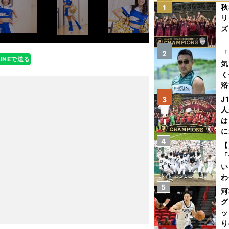
秋
1
リ
ズ
を
「
2
LINEで送る
気
く
浴
太
J
3
ァ
人
は
に
4
と
【
「
い
わ
5
だ
河
グ
ッ
り