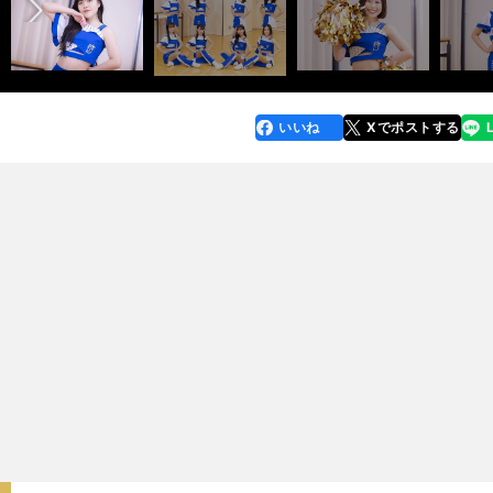
いいね
Xでポストする
line
faceboo
x
k