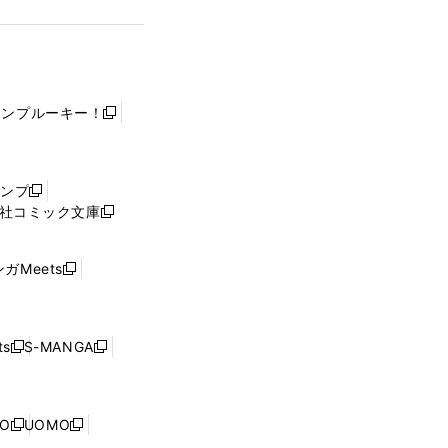
ャンプルーキー！
新
し
い
ウ
ャンプ
新
ィ
社コミック文庫
し
新
ン
い
し
ド
ウ
い
ウ
ガMeets
新
ィ
ウ
で
し
ン
ィ
開
い
ド
ン
く
ウ
ウ
ド
s
S-MANGA
新
新
ィ
で
ウ
し
し
ン
開
で
い
い
ド
く
開
ウ
ウ
ウ
NO
UOMO
く
新
新
ィ
ィ
で