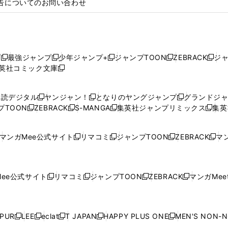
告についてのお問い合わせ
プ
最強ジャンプ
少年ジャンプ+
ジャンプTOON
ZEBRACK
ジ
新
新
新
新
新
英社コミック文庫
し
新
し
し
し
し
い
い
し
い
い
い
ウ
ウ
い
ウ
ウ
ウ
購読デジタル
ヤンジャン！
となりのヤングジャンプ
グランドジ
新
新
新
ィ
ィ
ウ
ィ
ィ
ィ
プTOON
ZEBRACK
S-MANGA
集英社ジャンプリミックス
集英
新
し
新
し
新
し
新
ン
ン
ィ
ン
ン
ン
し
い
し
い
し
い
し
ド
ド
ン
ド
ド
ド
い
ウ
い
ウ
い
ウ
い
ウ
ウ
ド
ウ
ウ
ウ
マンガMee公式サイト
リマコミ
ジャンプTOON
ZEBRACK
マン
新
新
新
新
ウ
ィ
ウ
ィ
ウ
ィ
ウ
で
で
ウ
で
で
で
し
し
し
し
し
ィ
ン
ィ
ン
ィ
ン
ィ
開
開
で
開
開
開
い
い
い
い
い
ン
ド
ン
ド
ン
ド
ン
く
く
開
く
く
く
ウ
ウ
ウ
ウ
ウ
ド
ウ
ド
ウ
ド
ウ
ド
ee公式サイト
リマコミ
ジャンプTOON
ZEBRACK
マンガMeet
く
新
新
新
新
ィ
ィ
ィ
ィ
ィ
ウ
で
ウ
で
ウ
で
ウ
し
し
し
し
ン
ン
ン
ン
ン
で
開
で
開
で
開
で
い
い
い
い
ド
ド
ド
ド
ド
開
く
開
く
開
く
開
ウ
ウ
ウ
ウ
ウ
ウ
ウ
ウ
ウ
PUR
LEE
eclat
T JAPAN
HAPPY PLUS ONE
MEN'S NON-
く
く
く
く
新
新
新
新
新
ィ
ィ
ィ
ィ
で
で
で
で
で