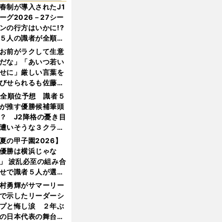
春制が導入されたJ1
ーグ2026－27シー
ンの行方はいかに!?
５人の識者が全順位
大胆予想
お前がラクして生意
だな」「あいつ若い
せに」厳しい言葉を
びせられるも佐藤慎
郎が貫いた誇りとフ
1全順位予想 識者５
ンへの思い
が推す優勝候補筆頭
？ J2降格の憂き目
遭いそうな３クラブ
は？
夏の甲子園2026】
優勝は横浜じゃな
」 波乱必至の組み合
せで識者５人が選ん
優勝校はここだ！
村勇輝がサマーリー
で示したリーダーシ
プと悔し涙 ２年ぶ
の日本代表の舞台を