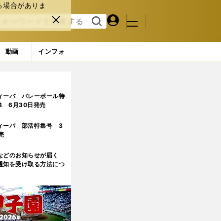
る場合がありま
マイペ
閉じ
検索
メニュ
ー
る
す
ジ
る
動画
インフォ
） (12ページ目)
ィーバ バレーボール特
.4 6月30日発売
ィーバ 部活特集号 3
売
などのお知らせが届く
通知を受け取る方法につ