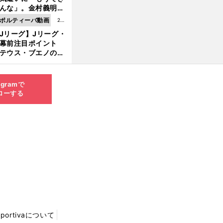
8.0
んな」。金村義明＆
6更
塚光二が明かす引退
ポルティーバ動画
202
新
ピソード！
Jリーグ】Jリーグ・
6.0
開幕前注目ポイント
8.0
テウス・ブエノの鹿
5更
移籍！ 恐るべし15
新
磯部怜夢！
agramで
ローする
Sportivaについて