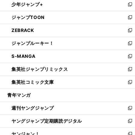
少年ジャンプ+
で
ド
ィ
い
新
開
ウ
ン
ウ
し
ジャンプTOON
く
で
ド
ィ
い
新
開
ウ
ン
ウ
し
ZEBRACK
く
で
ド
ィ
い
新
開
ウ
ン
ウ
し
ジャンプルーキー！
く
で
ド
ィ
い
新
開
ウ
ン
ウ
し
S-MANGA
く
で
ド
ィ
い
新
開
ウ
ン
ウ
し
集英社ジャンプリミックス
く
で
ド
ィ
い
新
開
ウ
ン
ウ
し
集英社コミック文庫
く
で
ド
ィ
い
新
開
ウ
ン
ウ
し
青年マンガ
く
で
ド
ィ
い
開
ウ
ン
ウ
週刊ヤングジャンプ
く
で
ド
ィ
新
開
ウ
ン
し
ヤングジャンプ定期購読デジタル
く
で
ド
い
新
開
ウ
ウ
し
ヤンジャン！
く
で
ィ
い