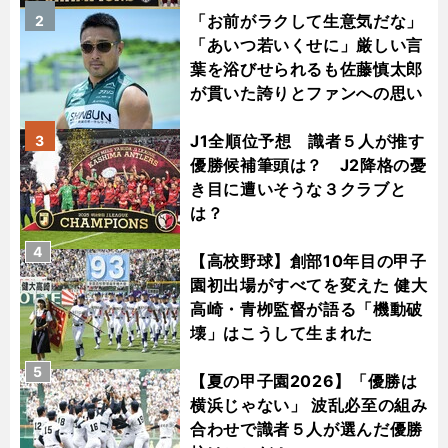
「お前がラクして生意気だな」
2
「あいつ若いくせに」厳しい言
葉を浴びせられるも佐藤慎太郎
が貫いた誇りとファンへの思い
J1全順位予想 識者５人が推す
3
優勝候補筆頭は？ J2降格の憂
き目に遭いそうな３クラブと
は？
4
【高校野球】創部10年目の甲子
園初出場がすべてを変えた 健大
高崎・青栁監督が語る「機動破
壊」はこうして生まれた
5
【夏の甲子園2026】「優勝は
横浜じゃない」 波乱必至の組み
合わせで識者５人が選んだ優勝