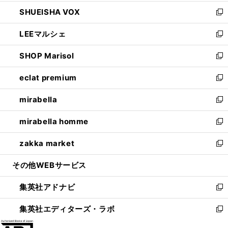
ウ
ン
ウ
し
SHUEISHA VOX
で
ド
ィ
い
新
開
ウ
ン
ウ
し
LEEマルシェ
く
で
ド
ィ
い
新
開
ウ
ン
ウ
し
SHOP Marisol
く
で
ド
ィ
い
新
開
ウ
ン
ウ
し
eclat premium
く
で
ド
ィ
い
新
開
ウ
ン
ウ
し
mirabella
く
で
ド
ィ
い
新
開
ウ
ン
ウ
し
mirabella homme
く
で
ド
ィ
い
新
開
ウ
ン
ウ
し
zakka market
く
で
ド
ィ
い
新
開
ウ
ン
ウ
し
その他WEBサービス
く
で
ド
ィ
い
開
ウ
ン
ウ
集英社アドナビ
く
で
ド
ィ
新
開
ウ
ン
し
集英社エディターズ・ラボ
く
で
ド
い
新
開
ウ
ウ
し