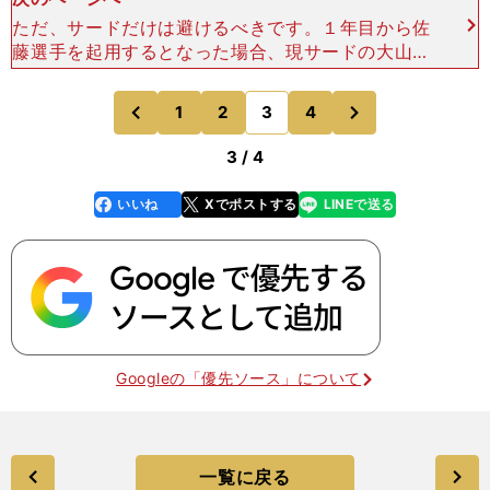
ただ、サードだけは避けるべきです。１年目から佐
藤選手を起用するとなった場合、現サードの大山選
手を別のポジションに移す必要があるからです。今
シーズンの途中で、ケガから復帰したばかりの（ジ
次
1
2
3
4
のページへ
のページへ
ェフリー・）マル
前
3 / 4
いいね
Xでポストする
LINEで送る
line
faceboo
x
k
Googleの「優先ソース」について
一覧に戻る