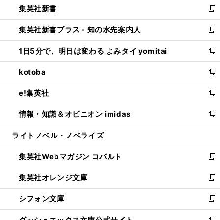
集英社新書
く
で
ィ
い
新
開
ン
ウ
し
集英社新書プラス - 知の水先案内人
く
ド
ィ
い
新
ウ
ン
ウ
し
1日5分で、明日は変わる よみタイ yomitai
で
ド
ィ
い
新
開
ウ
ン
ウ
し
kotoba
く
で
ド
ィ
い
新
開
ウ
ン
ウ
し
e!集英社
く
で
ド
ィ
い
新
開
ウ
ン
ウ
し
情報・知識＆オピニオン imidas
く
で
ド
ィ
い
新
開
ウ
ン
ウ
し
ライトノベル・ノベライズ
く
で
ド
ィ
い
開
ウ
ン
ウ
集英社Webマガジン コバルト
く
で
ド
ィ
新
開
ウ
ン
し
集英社オレンジ文庫
く
で
ド
い
新
開
ウ
ウ
し
シフォン文庫
く
で
ィ
い
新
開
ン
ウ
し
ダッシュエックス文庫公式サイト
く