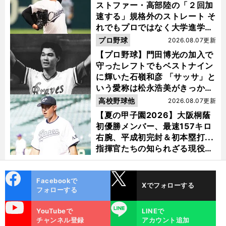
ストファー・高部陸の「２回加
速する」規格外のストレート そ
れでもプロではなく大学進学を
選ぶ理由
プロ野球
2026.08.07更新
【プロ野球】門田博光の加入で
守ったレフトでもベストナイン
に輝いた石嶺和彦 「サッサ」と
いう愛称は松永浩美がきっか
け？
高校野球他
2026.08.07更新
【夏の甲子園2026】大阪桐蔭
初優勝メンバー、最速157キロ
右腕、平成初完封＆初本塁打...
指揮官たちの知られざる現役時
代
cebo
X
Facebookで
Xでフォローする
ok
フォローする
uTube
LINE
YouTubeで
LINEで
チャンネル登録
アカウント追加