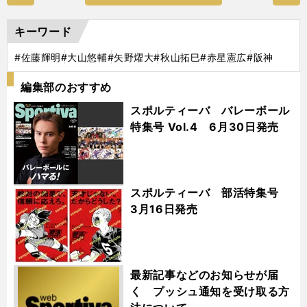
キーワード
#佐藤輝明
#大山悠輔
#矢野燿大
#秋山拓巳
#赤星憲広
#阪神
編集部のおすすめ
スポルティーバ バレーボール
特集号 Vol.4 6月30日発売
スポルティーバ 部活特集号
3月16日発売
最新記事などのお知らせが届
く プッシュ通知を受け取る方