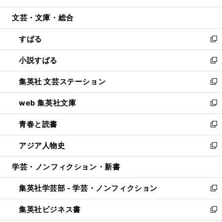
開
ウ
ン
ウ
文芸・文庫・総合
く
で
ド
ィ
開
ウ
ン
すばる
く
で
ド
新
開
ウ
し
小説すばる
く
で
い
新
開
ウ
し
集英社 文芸ステーション
く
ィ
い
新
ン
ウ
し
web 集英社文庫
ド
ィ
い
新
ウ
ン
ウ
し
青春と読書
で
ド
ィ
い
新
開
ウ
ン
ウ
し
アジア人物史
く
で
ド
ィ
い
新
開
ウ
ン
ウ
し
学芸・ノンフィクション・新書
く
で
ド
ィ
い
開
ウ
ン
ウ
集英社学芸部 - 学芸・ノンフィクション
く
で
ド
ィ
新
開
ウ
ン
し
集英社ビジネス書
く
で
ド
い
新
開
ウ
ウ
し