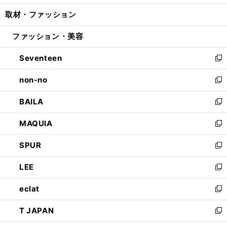
開
ウ
ン
ウ
し
取材・ファッション
く
で
ド
ィ
い
開
ウ
ン
ウ
ファッション・美容
く
で
ド
ィ
開
ウ
ン
Seventeen
く
で
ド
新
開
ウ
し
non-no
く
で
い
新
開
ウ
し
BAILA
く
ィ
い
新
ン
ウ
し
MAQUIA
ド
ィ
い
新
ウ
ン
ウ
し
SPUR
で
ド
ィ
い
新
開
ウ
ン
ウ
し
LEE
く
で
ド
ィ
い
新
開
ウ
ン
ウ
し
eclat
く
で
ド
ィ
い
新
開
ウ
ン
ウ
し
T JAPAN
く
で
ド
ィ
い
新
開
ウ
ン
ウ
し