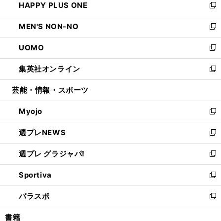
HAPPY PLUS ONE
く
で
ド
ィ
い
新
開
ウ
ン
ウ
し
MEN'S NON-NO
く
で
ド
ィ
い
新
開
ウ
ン
ウ
し
UOMO
く
で
ド
ィ
い
新
開
ウ
ン
ウ
し
集英社オンライン
く
で
ド
ィ
い
新
開
ウ
ン
ウ
し
芸能・情報・スポーツ
く
で
ド
ィ
い
開
ウ
ン
ウ
Myojo
く
で
ド
ィ
新
開
ウ
ン
し
週プレNEWS
く
で
ド
い
新
開
ウ
ウ
し
週プレ グラジャパ!
く
で
ィ
い
新
開
ン
ウ
し
Sportiva
く
ド
ィ
い
新
ウ
ン
ウ
し
パラスポ
で
ド
ィ
い
新
開
ウ
ン
ウ
し
書籍
く
で
ド
ィ
い