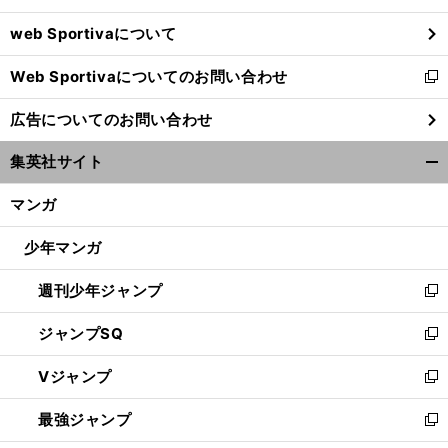
ウ
web Sportivaについて
で
開
Web Sportivaについてのお問い合わせ
く
新
し
広告についてのお問い合わせ
い
ウ
集英社サイト
ィ
開
ン
く/
マンガ
ド
閉
ウ
じ
少年マンガ
で
る
開
週刊少年ジャンプ
く
新
し
ジャンプSQ
い
新
ウ
し
Vジャンプ
ィ
い
新
ン
ウ
し
最強ジャンプ
ド
ィ
い
新
ウ
ン
ウ
し