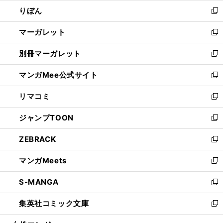
ウ
ン
ウ
りぼん
く
で
ド
ィ
新
開
ウ
ン
し
マーガレット
く
で
ド
い
新
開
ウ
ウ
し
別冊マーガレット
く
で
ィ
い
新
開
ン
ウ
し
マンガMee公式サイト
く
ド
ィ
い
新
ウ
ン
ウ
し
リマコミ
で
ド
ィ
い
新
開
ウ
ン
ウ
し
ジャンプTOON
く
で
ド
ィ
い
新
開
ウ
ン
ウ
し
ZEBRACK
く
で
ド
ィ
い
新
開
ウ
ン
ウ
し
マンガMeets
く
で
ド
ィ
い
新
開
ウ
ン
ウ
し
S-MANGA
く
で
ド
ィ
い
新
開
ウ
ン
ウ
し
集英社コミック文庫
く
で
ド
ィ
い
新
開
ウ
ン
ウ
し