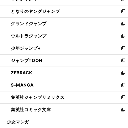
新
開
ン
ウ
し
となりのヤングジャンプ
く
ド
ィ
い
新
ウ
ン
ウ
し
グランドジャンプ
で
ド
ィ
い
新
開
ウ
ン
ウ
し
ウルトラジャンプ
く
で
ド
ィ
い
新
開
ウ
ン
ウ
し
少年ジャンプ+
く
で
ド
ィ
い
新
開
ウ
ン
ウ
し
ジャンプTOON
く
で
ド
ィ
い
新
開
ウ
ン
ウ
し
ZEBRACK
く
で
ド
ィ
い
新
開
ウ
ン
ウ
し
S-MANGA
く
で
ド
ィ
い
新
開
ウ
ン
ウ
し
集英社ジャンプリミックス
く
で
ド
ィ
い
新
開
ウ
ン
ウ
し
集英社コミック文庫
く
で
ド
ィ
い
新
開
ウ
ン
ウ
し
少女マンガ
く
で
ド
ィ
い
開