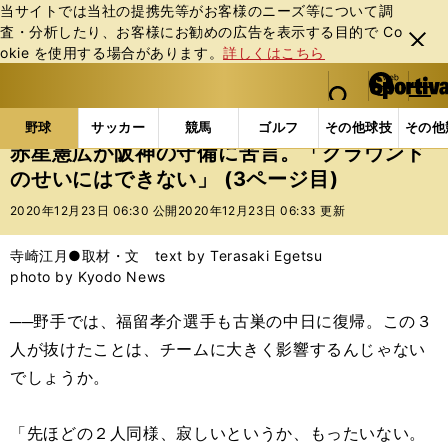
当サイトでは当社の提携先等がお客様のニーズ等について調
査・分析したり、お客様にお勧めの広告を表⽰する⽬的で Co
閉じ
okie を使⽤する場合があります。
詳しくはこちら
る
マイペ
web Sportiva (webスポルティーバ)
検索
メニュ
we
ー
野球の記事一覧
プロ野球
赤星憲広が阪神の守備に
b
ジ
野球
サッカー
競馬
ゴルフ
その他球技
その他
ス
赤星憲広が阪神の守備に苦言。「グラウンド
ポ
のせいにはできない」 (3ページ目)
ル
テ
2020年12月23日 06:30 公開
2020年12月23日 06:33 更新
ィ
ー
寺崎江月●取材・文 text by Terasaki Egetsu
バ
photo by Kyodo News
──野手では、福留孝介選手も古巣の中日に復帰。この３
人が抜けたことは、チームに大きく影響するんじゃない
でしょうか。
「先ほどの２人同様、寂しいというか、もったいない。