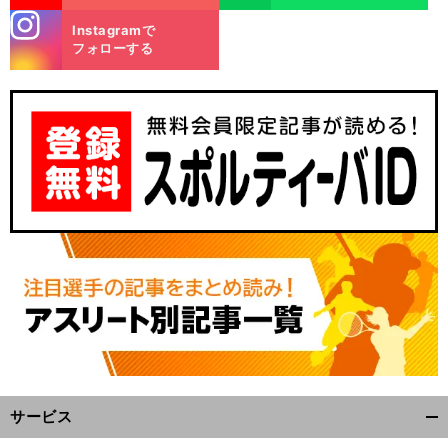
stagra
Instagramで
m
フォローする
サービス
開
く/