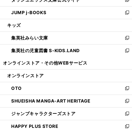
ド
ィ
い
新
ウ
ン
ウ
し
JUMP j-BOOKS
で
ド
ィ
い
新
開
ウ
ン
ウ
し
キッズ
く
で
ド
ィ
い
開
ウ
ン
ウ
集英社みらい文庫
く
で
ド
ィ
新
開
ウ
ン
し
集英社の児童図書 S-KIDS.LAND
く
で
ド
い
新
開
ウ
ウ
し
オンラインストア・
その他WEBサービス
く
で
ィ
い
開
ン
ウ
オンラインストア
く
ド
ィ
ウ
ン
OTO
で
ド
新
開
ウ
し
SHUEISHA MANGA-ART HERITAGE
く
で
い
新
開
ウ
し
ジャンプキャラクターズストア
く
ィ
い
新
ン
ウ
し
HAPPY PLUS STORE
ド
ィ
い
新