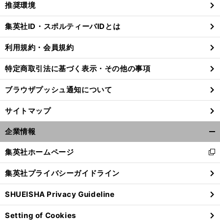
推奨環境
閉
じ
集英社ID・スポルティーバIDとは
る
利用規約・会員規約
特定商取引法に基づく表示・その他の事項
ブラウザプッシュ通知について
サイトマップ
企業情報
開
く/
集英社ホームページ
新
閉
し
じ
集英社プライバシーガイドライン
前
い
る
へ
ウ
SHUEISHA Privacy Guideline
ィ
ン
Setting of Cookies
ド