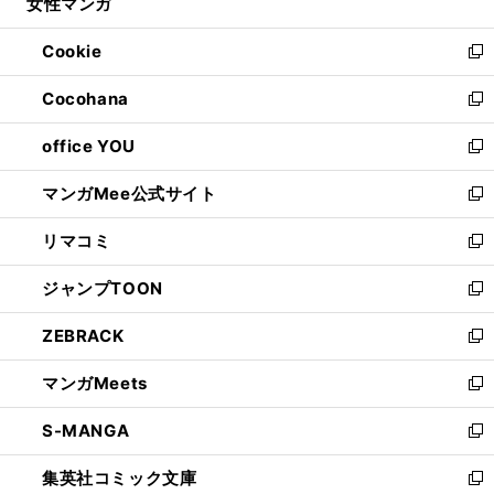
女性マンガ
く
で
ド
ィ
い
開
ウ
ン
ウ
Cookie
く
で
ド
ィ
新
開
ウ
ン
し
Cocohana
く
で
ド
い
新
開
ウ
ウ
し
office YOU
く
で
ィ
い
新
開
ン
ウ
し
マンガMee公式サイト
く
ド
ィ
い
新
ウ
ン
ウ
し
リマコミ
で
ド
ィ
い
新
開
ウ
ン
ウ
し
ジャンプTOON
く
で
ド
ィ
い
新
開
ウ
ン
ウ
し
ZEBRACK
く
で
ド
ィ
い
新
開
ウ
ン
ウ
し
マンガMeets
く
で
ド
ィ
い
新
開
ウ
ン
ウ
し
S-MANGA
く
で
ド
ィ
い
新
開
ウ
ン
ウ
し
集英社コミック文庫
く
で
ド
ィ
い
新