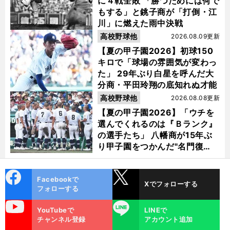
に４戦全敗 「勝つためには何で
もする」と銚子商が「打倒・江
川」に燃えた雨中決戦
高校野球他
2026.08.09更新
【夏の甲子園2026】初球150
キロで「球場の雰囲気が変わっ
た」 29年ぶり白星を呼んだ大
分商・平田玲翔の底知れぬ才能
高校野球他
2026.08.08更新
【夏の甲子園2026】「ウチを
選んでくれるのは『Ｂランク』
の選手たち」 八幡商が15年ぶ
り甲子園をつかんだ"名門復
活"の舞台裏
cebo
X
Facebookで
Xでフォローする
ok
フォローする
uTube
LINE
YouTubeで
LINEで
チャンネル登録
アカウント追加