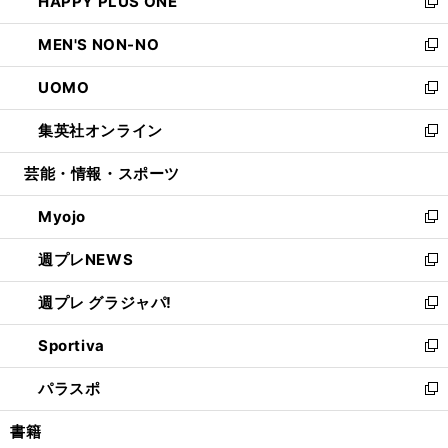
HAPPY PLUS ONE
く
で
ド
ィ
い
新
開
ウ
ン
ウ
し
MEN'S NON-NO
く
で
ド
ィ
い
新
開
ウ
ン
ウ
し
UOMO
く
で
ド
ィ
い
新
開
ウ
ン
ウ
し
集英社オンライン
く
で
ド
ィ
い
新
開
ウ
ン
ウ
し
芸能・情報・スポーツ
く
で
ド
ィ
い
開
ウ
ン
ウ
Myojo
く
で
ド
ィ
新
開
ウ
ン
し
週プレNEWS
く
で
ド
い
新
開
ウ
ウ
し
週プレ グラジャパ!
く
で
ィ
い
新
開
ン
ウ
し
Sportiva
く
ド
ィ
い
新
ウ
ン
ウ
し
パラスポ
で
ド
ィ
い
新
開
ウ
ン
ウ
し
書籍
く
で
ド
ィ
い