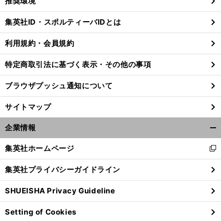
推奨環境
閉
じ
集英社ID・スポルティーバIDとは
る
利用規約・会員規約
特定商取引法に基づく表示・その他の事項
ブラウザプッシュ通知について
サイトマップ
企業情報
開
く/
集英社ホームページ
新
閉
し
じ
集英社プライバシーガイドライン
い
る
ウ
SHUEISHA Privacy Guideline
ィ
ン
Setting of Cookies
ド