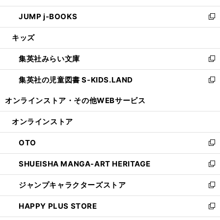
ウ
ン
ウ
し
JUMP j-BOOKS
で
ド
ィ
い
新
開
ウ
ン
ウ
し
キッズ
く
で
ド
ィ
い
開
ウ
ン
ウ
集英社みらい文庫
く
で
ド
ィ
新
開
ウ
ン
し
集英社の児童図書 S-KIDS.LAND
く
で
ド
い
新
開
ウ
ウ
し
オンラインストア・
その他WEBサービス
く
で
ィ
い
開
ン
ウ
オンラインストア
く
ド
ィ
ウ
ン
OTO
で
ド
新
開
ウ
し
SHUEISHA MANGA-ART HERITAGE
く
で
い
新
開
ウ
し
ジャンプキャラクターズストア
く
ィ
い
新
ン
ウ
し
HAPPY PLUS STORE
ド
ィ
い
新
ウ
ン
ウ
し