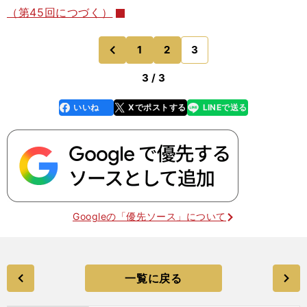
（第45回につづく）
1
2
3
のページへ
前
3 / 3
いいね
Xでポストする
LINEで送る
line
faceboo
x
k
Googleの「優先ソース」について
一覧に戻る