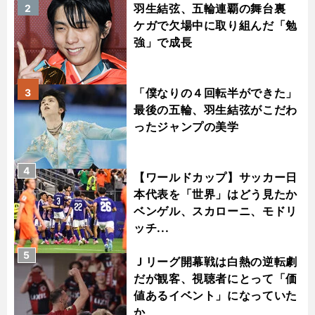
羽生結弦、五輪連覇の舞台裏
2
ケガで欠場中に取り組んだ「勉
強」で成長
「僕なりの４回転半ができた」
3
最後の五輪、羽生結弦がこだわ
ったジャンプの美学
4
【ワールドカップ】サッカー日
本代表を「世界」はどう見たか
ベンゲル、スカローニ、モドリ
ッチ...
5
Ｊリーグ開幕戦は白熱の逆転劇
だが観客、視聴者にとって「価
値あるイベント」になっていた
か