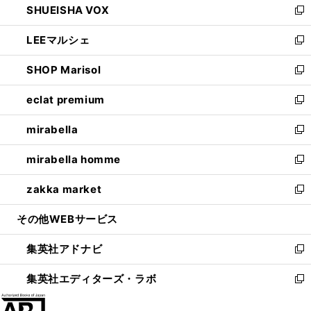
SHUEISHA VOX
で
ド
ィ
い
新
開
ウ
ン
ウ
し
LEEマルシェ
く
で
ド
ィ
い
新
開
ウ
ン
ウ
し
SHOP Marisol
く
で
ド
ィ
い
新
開
ウ
ン
ウ
し
eclat premium
く
で
ド
ィ
い
新
開
ウ
ン
ウ
し
mirabella
く
で
ド
ィ
い
新
開
ウ
ン
ウ
し
mirabella homme
く
で
ド
ィ
い
新
開
ウ
ン
ウ
し
zakka market
く
で
ド
ィ
い
新
開
ウ
ン
ウ
し
その他WEBサービス
く
で
ド
ィ
い
開
ウ
ン
ウ
集英社アドナビ
く
で
ド
ィ
新
開
ウ
ン
し
集英社エディターズ・ラボ
く
で
ド
い
新
開
ウ
ウ
し
く
で
ィ
い