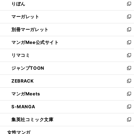
りぼん
く
で
ド
ィ
新
開
ウ
ン
し
マーガレット
く
で
ド
い
新
開
ウ
ウ
し
別冊マーガレット
く
で
ィ
い
新
開
ン
ウ
し
マンガMee公式サイト
く
ド
ィ
い
新
ウ
ン
ウ
し
リマコミ
で
ド
ィ
い
新
開
ウ
ン
ウ
し
ジャンプTOON
く
で
ド
ィ
い
新
開
ウ
ン
ウ
し
ZEBRACK
く
で
ド
ィ
い
新
開
ウ
ン
ウ
し
マンガMeets
く
で
ド
ィ
い
新
開
ウ
ン
ウ
し
S-MANGA
く
で
ド
ィ
い
新
開
ウ
ン
ウ
し
集英社コミック文庫
く
で
ド
ィ
い
新
開
ウ
ン
ウ
し
女性マンガ
く
で
ド
ィ
い