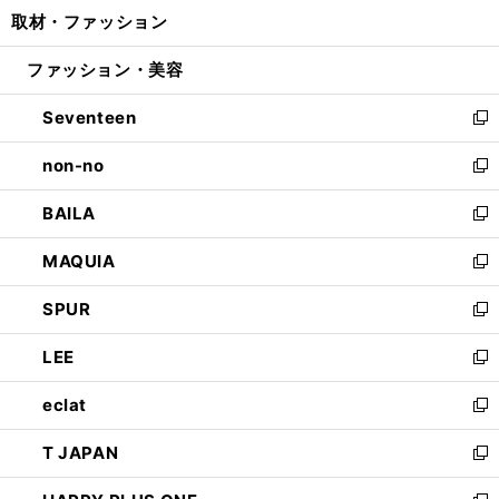
ウ
し
取材・ファッション
く
で
ド
ィ
い
開
ウ
ン
ウ
ファッション・美容
く
で
ド
ィ
開
ウ
ン
Seventeen
く
で
ド
新
開
ウ
し
non-no
く
で
い
新
開
ウ
し
BAILA
く
ィ
い
新
ン
ウ
し
MAQUIA
ド
ィ
い
新
ウ
ン
ウ
し
SPUR
で
ド
ィ
い
新
開
ウ
ン
ウ
し
LEE
く
で
ド
ィ
い
新
開
ウ
ン
ウ
し
eclat
く
で
ド
ィ
い
新
開
ウ
ン
ウ
し
T JAPAN
く
で
ド
ィ
い
新
開
ウ
ン
ウ
し