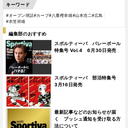
キーワード
#オープン球話
#カープ
#八重樫幸雄
#山本浩二
#広島
#衣笠祥雄
編集部のおすすめ
スポルティーバ バレーボール
特集号 Vol.4 6月30日発売
スポルティーバ 部活特集号
3月16日発売
最新記事などのお知らせが届
く プッシュ通知を受け取る方
法について