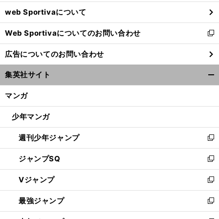
ウ
web Sportivaについて
で
開
Web Sportivaについてのお問い合わせ
く
新
し
広告についてのお問い合わせ
い
ウ
集英社サイト
ィ
開
ン
く/
マンガ
ド
閉
ウ
じ
少年マンガ
で
る
開
週刊少年ジャンプ
く
新
し
ジャンプSQ
い
新
ウ
し
Vジャンプ
ィ
い
新
ン
ウ
し
最強ジャンプ
ド
ィ
い
新
ウ
ン
ウ
し