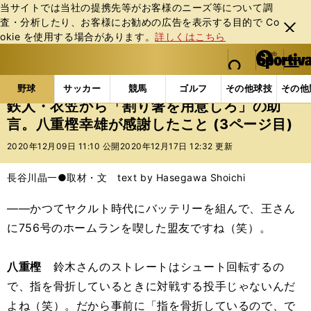
当サイトでは当社の提携先等がお客様のニーズ等について調
査・分析したり、お客様にお勧めの広告を表⽰する⽬的で Co
閉じ
okie を使⽤する場合があります。
詳しくはこちら
る
マイペ
web Sportiva (webスポルティーバ)
検索
メニュ
we
ー
野球の記事一覧
プロ野球
鉄人・衣笠から「割り箸
b
ジ
野球
サッカー
競馬
ゴルフ
その他球技
その他
ス
鉄人・衣笠から「割り箸を用意しろ」の助
ポ
言。八重樫幸雄が感謝したこと (3ページ目)
ル
テ
2020年12月09日 11:10 公開
2020年12月17日 12:32 更新
ィ
ー
長谷川晶一●取材・文 text by Hasegawa Shoichi
バ
――かつてヤクルト時代にバッテリーを組んで、王さん
に756号のホームランを喫した盟友ですね（笑）。
八重樫
鈴木さんのストレートはシュート回転するの
で、指を骨折しているときに対戦する投手じゃないんだ
よね（笑）。だから事前に「指を骨折しているので、で