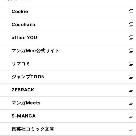
開
ウ
ン
ウ
Cookie
く
で
ド
ィ
新
開
ウ
ン
し
Cocohana
く
で
ド
い
新
開
ウ
ウ
し
office YOU
く
で
ィ
い
新
開
ン
ウ
し
マンガMee公式サイト
く
ド
ィ
い
新
ウ
ン
ウ
し
リマコミ
で
ド
ィ
い
新
開
ウ
ン
ウ
し
ジャンプTOON
く
で
ド
ィ
い
新
開
ウ
ン
ウ
し
ZEBRACK
く
で
ド
ィ
い
新
開
ウ
ン
ウ
し
マンガMeets
く
で
ド
ィ
い
新
開
ウ
ン
ウ
し
S-MANGA
く
で
ド
ィ
い
新
開
ウ
ン
ウ
し
集英社コミック文庫
く
で
ド
ィ
い
新
開
ウ
ン