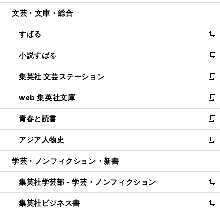
開
ウ
ン
ウ
文芸・文庫・総合
く
で
ド
ィ
開
ウ
ン
すばる
く
で
ド
新
開
ウ
し
小説すばる
く
で
い
新
開
ウ
し
集英社 文芸ステーション
く
ィ
い
新
ン
ウ
し
web 集英社文庫
ド
ィ
い
新
ウ
ン
ウ
し
青春と読書
で
ド
ィ
い
新
開
ウ
ン
ウ
し
アジア人物史
く
で
ド
ィ
い
新
開
ウ
ン
ウ
し
学芸・ノンフィクション・新書
く
で
ド
ィ
い
開
ウ
ン
ウ
集英社学芸部 - 学芸・ノンフィクション
く
で
ド
ィ
新
開
ウ
ン
し
集英社ビジネス書
く
で
ド
い
新
開
ウ
ウ
し