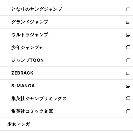
開
ン
ウ
し
となりのヤングジャンプ
く
ド
ィ
い
新
ウ
ン
ウ
し
グランドジャンプ
で
ド
ィ
い
新
開
ウ
ン
ウ
し
ウルトラジャンプ
く
で
ド
ィ
い
新
開
ウ
ン
ウ
し
少年ジャンプ+
く
で
ド
ィ
い
新
開
ウ
ン
ウ
し
ジャンプTOON
く
で
ド
ィ
い
新
開
ウ
ン
ウ
し
ZEBRACK
く
で
ド
ィ
い
新
開
ウ
ン
ウ
し
S-MANGA
く
で
ド
ィ
い
新
開
ウ
ン
ウ
し
集英社ジャンプリミックス
く
で
ド
ィ
い
新
開
ウ
ン
ウ
し
集英社コミック文庫
く
で
ド
ィ
い
新
開
ウ
ン
ウ
し
少女マンガ
く
で
ド
ィ
い
開
ウ
ン
ウ