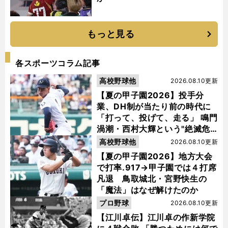
もっと見る
各スポーツコラム記事
高校野球他
2026.08.10更新
【夏の甲子園2026】投手分
業、DH制が当たり前の時代に
「打って、投げて、走る」 鳴門
渦潮・西村大輝という"絶滅危
惧種"
高校野球他
2026.08.10更新
【夏の甲子園2026】地方大会
で打率.917→甲子園では４打席
凡退 鳥取城北・宮野快生の
「魔法」はなぜ解けたのか
プロ野球
2026.08.10更新
【江川卓伝】江川卓の作新学院