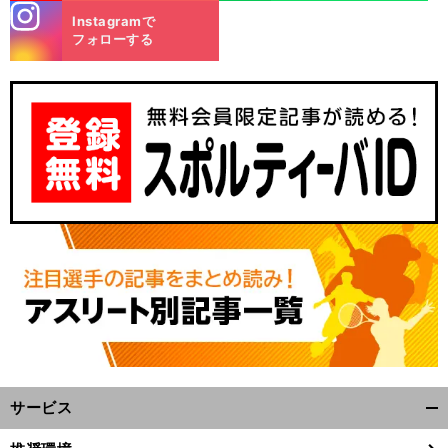
stagra
Instagramで
m
フォローする
奥
。
・
川との星稜バッテリーは実現するか
ヤクルト３位
内山壮真が語った本音
サービス
開
く/