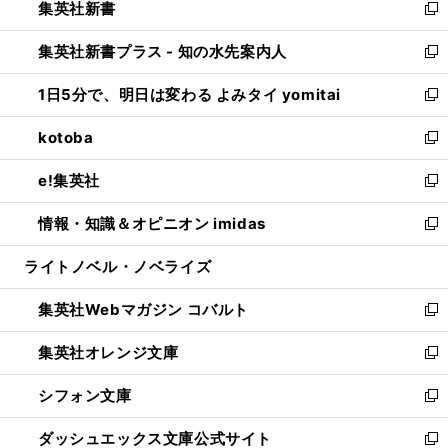
集英社新書
く
で
ィ
い
新
開
ン
ウ
し
集英社新書プラス - 知の水先案内人
く
ド
ィ
い
新
ウ
ン
ウ
し
1日5分で、明日は変わる よみタイ yomitai
で
ド
ィ
い
新
開
ウ
ン
ウ
し
kotoba
く
で
ド
ィ
い
新
開
ウ
ン
ウ
し
e!集英社
く
で
ド
ィ
い
新
開
ウ
ン
ウ
し
情報・知識＆オピニオン imidas
く
で
ド
ィ
い
新
開
ウ
ン
ウ
し
ライトノベル・ノベライズ
く
で
ド
ィ
い
開
ウ
ン
ウ
集英社Webマガジン コバルト
く
で
ド
ィ
新
開
ウ
ン
し
集英社オレンジ文庫
く
で
ド
い
新
開
ウ
ウ
し
シフォン文庫
く
で
ィ
い
新
開
ン
ウ
し
ダッシュエックス文庫公式サイト
く
ド
ィ
い
新