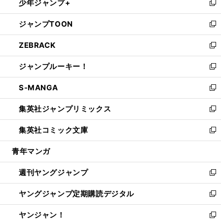
少年ジャンプ+
で
ド
ィ
い
新
開
ウ
ン
ウ
し
ジャンプTOON
く
で
ド
ィ
い
新
開
ウ
ン
ウ
し
ZEBRACK
く
で
ド
ィ
い
新
開
ウ
ン
ウ
し
ジャンプルーキー！
く
で
ド
ィ
い
新
開
ウ
ン
ウ
し
S-MANGA
く
で
ド
ィ
い
新
開
ウ
ン
ウ
し
集英社ジャンプリミックス
く
で
ド
ィ
い
新
開
ウ
ン
ウ
し
集英社コミック文庫
く
で
ド
ィ
い
新
開
ウ
ン
ウ
し
青年マンガ
く
で
ド
ィ
い
開
ウ
ン
ウ
週刊ヤングジャンプ
く
で
ド
ィ
新
開
ウ
ン
し
ヤングジャンプ定期購読デジタル
く
で
ド
い
新
開
ウ
ウ
し
ヤンジャン！
く
で
ィ
い
新