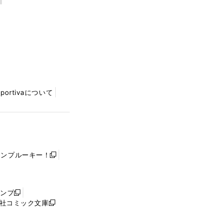
Sportivaについて
ャンプルーキー！
新
し
い
ウ
ャンプ
新
ィ
社コミック文庫
し
新
ン
い
し