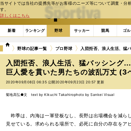
当サイトでは当社の提携先等がお客様のニーズ等について調査・分析し
web Sportiva (webスポルティーバ)
す。
詳しくはこちら
新着
ランキング
野球
サッカー
競馬
ゴル
we
野球の記事一覧
プロ野球
入団拒否、浪人生活、猛バ
b
ス
入団拒否、浪人生活、猛バッシング..
ポ
ル
巨人愛を貫いた男たちの波乱万丈 (3
テ
2020年09月08日 06:35 公開
2020年09月23日 20:57 更新
ィ
ー
バ
菊地高弘●文 text by Kikuchi Takahiro
photo by Sankei Visual
昨季は、内海は一軍登板なし、長野は出場機会を減らし
見せている。求められる場所で、必死に自分の存在をア