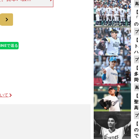
高
人」の道を選ん
【
関係者やファン
次
「
の
手
プ
年
【
だ
LINEで送る
ト
ハ
プ
盤
【
多
岡
ハ
高
バ
ついて
【
聖
高
る
プ
ト
【
く
の
で