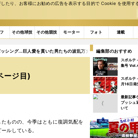
たり、お客様にお勧めの広告を表⽰する⽬的で Cookie を使⽤す
フ
その他球技
その他競技
モーター
フォト
連載
ッシング...巨人愛を貫いた男たちの波乱万丈
編集部のおすすめ
3ページ目
スポルテ
.
集号 Vol
ページ目)
スポルテ
月16日発
最新記事
プッシュ
いて
たものの、今季はともに復調気配を
ピールしている。