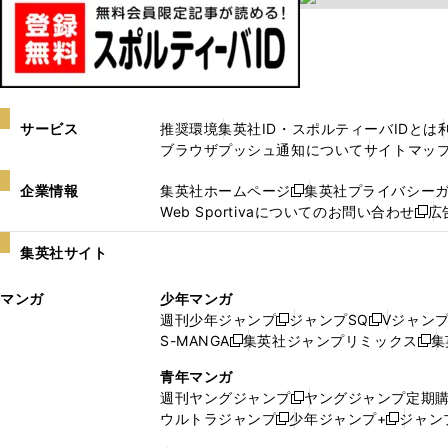
サービス
推奨環境
集英社ID・スポルティーバIDとは
ブラウザプッシュ通知について
サイトマッ
企業情報
集英社ホームページ
集英社プライバシー
新
Web Sportivaについてのお問い合わせ
広
し
新
い
し
集英社サイト
ウ
い
ィ
ウ
マンガ
少年マンガ
ン
ィ
週刊少年ジャンプ
ジャンプSQ
Vジャン
ド
ン
新
新
S-MANGA
集英社ジャンプリミックス
集
ウ
ド
新
し
し
新
で
ウ
し
い
い
し
青年マンガ
開
で
い
ウ
ウ
い
週刊ヤングジャンプ
ヤングジャンプ定期
新
く
開
ウ
ィ
ィ
ウ
ウルトラジャンプ
少年ジャンプ+
ジャン
新
し
新
く
ィ
ン
ン
ィ
し
い
し