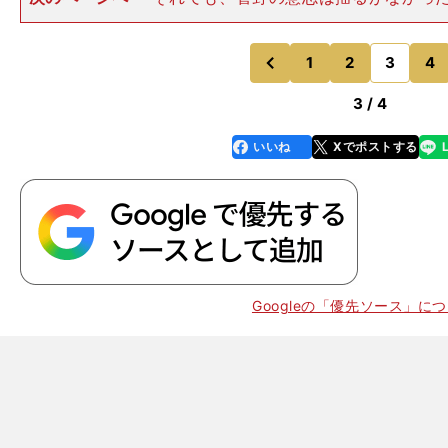
指名を拒否した上で、１年間は大学施設で練習する「浪
だ。１年を棒に振る菅野の決断を、冷ややかに見る球界
も少なくなかった。 翌2
1
2
3
4
のページへ
のページへ
前
3 / 4
いいね
Xでポストする
line
faceboo
x
k
Googleの「優先ソース」に