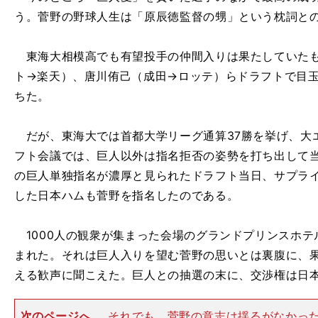
う。菅野の野球人生は「原辰徳監督の甥」という枕詞と
東海大相模高でも有望投手の仲間入りは果たしていたも
ト→楽天）、唐川侑己（成田→ロッテ）らドラフトで目
ちた。
だが、東海大では首都大学リーグ通算37勝を挙げ、大エ
フト会議では、巨人以外は指名拒否の姿勢を打ち出して
の巨人単独指名が濃厚と見られたドラフト当日、サプラ
した日本ハムも菅野を指名したのである。
1000人の観衆が集まった会場のグランドプリンスホテ
まれた。それは巨人入りを望む菅野の思いとは裏腹に、
える歓声に聞こえた。巨人との抽選の末に、交渉権は日
次のページへ
それでも、菅野の意志は揺るがなかっ