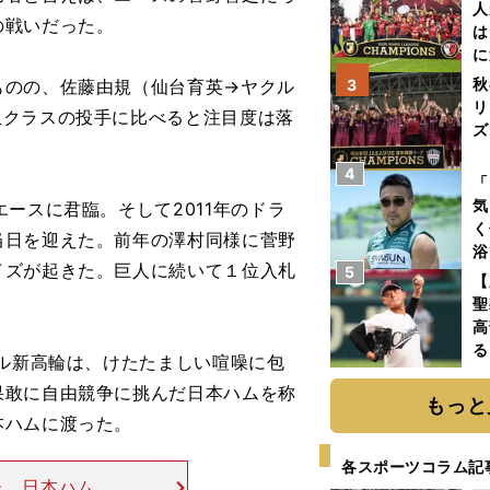
て
人
の戦いだった。
は
に
と
秋
のの、佐藤由規（仙台育英→ヤクル
3
リ
玉クラスの投手に比べると注目度は落
ズ
4
を
「
気
ースに君臨。そして2011年のドラ
く
当日を迎えた。前年の澤村同様に菅野
浴
イズが起きた。巨人に続いて１位入札
5
太
【
ァ
聖
高
る
ル新高輪は、けたたましい喧噪に包
ト
果敢に自由競争に挑んだ日本ハムを称
く
もっと
本ハムに渡った。
各スポーツコラム記
た。日本ハムの