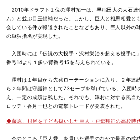
2010年ドラフト１位の澤村拓一は、早稲田大の大石達
ム）と並ぶ目玉候補だった。しかし、巨人と相思相愛とも
会している件が報道されたことなどもあり、巨人以外の
の単独指名が実現した。
入団時には「伝説の大投手・沢村栄治を超える投手に」
番号14より１多い背番号15を与えられている。
澤村は１年目から先発ローテーションに入り、２年連続で
ら２年間は守護神として73セーブを挙げている。入団時
え、一定の成績は残した。それでも、澤村に対する風当
ロッテ・香月一也との電撃トレードが発表された。
◆
藤原、根尾を子ども扱いした巨人・戸郷翔征の高校時
今のところ「巨人愛」を貫いた選手のなかで最高の成功