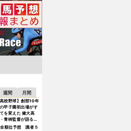
週間
月間
高校野球】創部10年
の甲子園初出場がす
てを変えた 健大高
・青栁監督が語る
機動破壊」はこうし
1全順位予想 識者５