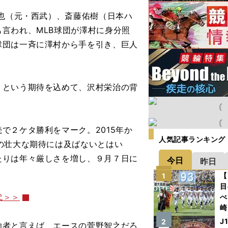
也（元・西武）、斎藤佑樹（日本ハ
言われ、MLB球団が澤村に身分照
球団は一斉に澤村から手を引き、巨人
という期待を込めて、沢村栄治の背
２ケタ勝利をマーク。2015年か
人気記事ランキング
の壮大な期待には及ばないとはい
たりは年々厳しさを増し、９月７日に
今日
昨日
【
1
目
代＞＞
べ
崎
「
J
2
者と言えば、エースの菅野智之だろ