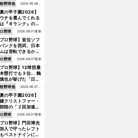
校野球他
2026.08.08更
夏の甲子園2026】
新
ウチを選んでくれる
は『Ｂランク』の選
たち」 八幡商が15
ロ野球
2026.08.07更新
ぶり甲子園をつかん
プロ野球】首位ソフ
"名門復活"の舞台裏
バンクを西武、日本
ムは逆転できるか？
鶴岡慎也が挙げる終
ロ野球
2026.08.07更新
戦のキーマン３人
プロ野球】12球団最
本塁打でも３位... 鶴
慎也が挙げた「日本
ムの誤算」とソフト
校野球他
2026.08.07更
ンク追撃のカギ
夏の甲子園2026】
新
隷クリストファー・
部陸の「２回加速す
」規格外のストレー
ロ野球
2026.08.07更新
 それでもプロではな
プロ野球】門田博光
大学進学を選ぶ理由
前
加入で守ったレフト
へ
もベストナインに輝