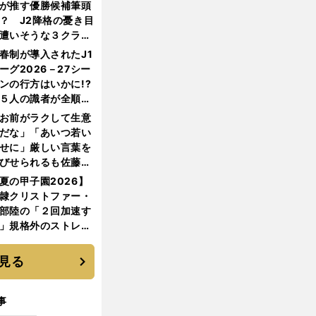
生まれた
が推す優勝候補筆頭
？ J2降格の憂き目
遭いそうな３クラブ
は？
春制が導入されたJ1
ーグ2026－27シー
ンの行方はいかに!?
５人の識者が全順位
大胆予想
お前がラクして生意
だな」「あいつ若い
せに」厳しい言葉を
びせられるも佐藤慎
郎が貫いた誇りとフ
夏の甲子園2026】
ンへの思い
隷クリストファー・
部陸の「２回加速す
」規格外のストレー
 それでもプロではな
大学進学を選ぶ理由
見る
事