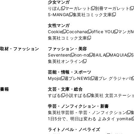
ン
ド
ド
ン
少女マンガ
い
ウ
い
ド
ウ
ウ
ド
りぼん
マーガレット
別冊マーガレット
新
新
新
ウ
ィ
ウ
ウ
で
で
ウ
S-MANGA
集英社コミック文庫
し
新
し
新
ィ
ン
ィ
で
開
開
で
い
し
い
し
ン
ド
ン
女性マンガ
開
く
く
開
ウ
い
ウ
い
ド
ウ
ド
Cookie
Cocohana
office YOU
マンガM
く
く
新
新
新
ィ
ウ
ィ
ウ
ウ
で
ウ
集英社コミック文庫
し
新
し
し
ン
ィ
ン
ィ
で
開
で
い
し
い
い
ド
ン
ド
ン
取材・ファッション
ファッション・美容
開
く
開
ウ
い
ウ
ウ
ウ
ド
ウ
ド
Seventeen
non-no
BAILA
MAQUIA
S
く
く
新
新
新
新
ィ
ウ
ィ
ィ
で
ウ
で
ウ
集英社オンライン
し
新
し
し
し
ン
ィ
ン
ン
開
で
開
で
い
し
い
い
い
ド
ン
ド
ド
芸能・情報・スポーツ
く
開
く
開
ウ
い
ウ
ウ
ウ
ウ
ド
ウ
ウ
Myojo
週プレNEWS
週プレ グラジャパ!
く
く
新
新
新
ィ
ウ
ィ
ィ
ィ
で
ウ
で
で
し
し
ン
ィ
ン
ン
ン
書籍
文芸・文庫・総合
開
で
開
開
い
い
ド
ン
ド
ド
ド
すばる
小説すばる
集英社 文芸ステーシ
く
開
く
く
新
新
ウ
ウ
ウ
ド
ウ
ウ
ウ
く
し
し
ィ
ィ
学芸・ノンフィクション・新書
で
ウ
で
で
で
い
い
ン
ン
集英社学芸部 - 学芸・ノンフィクション
開
で
開
開
開
新
ウ
ウ
ド
ド
1日5分で、明日は変わる よみタイ yomitai
く
開
く
く
く
し
新
ィ
ィ
ウ
ウ
く
い
ン
ン
ライトノベル・ノベライズ
で
で
ウ