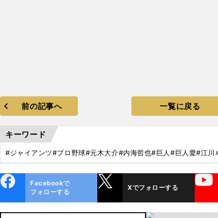
前の記事へ
一覧に戻る
キーワード
#ジャイアンツ
#プロ野球
#元木大介
#内海哲也
#巨人
#巨人愛
#江川
ebo
X
YouTube
Facebookで
Xでフォローする
ok
フォローする