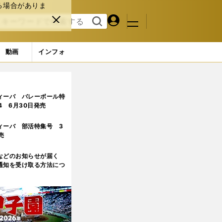
る場合がありま
マイペ
閉じ
検索
メニュ
ー
る
す
ジ
る
動画
インフォ
ィーバ バレーボール特
.4 6月30日発売
ィーバ 部活特集号 3
売
などのお知らせが届く
通知を受け取る方法につ