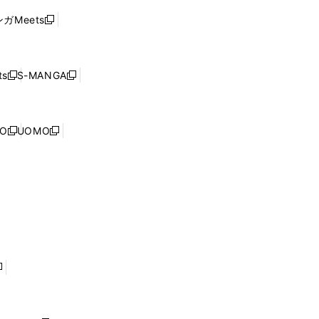
ド
ウ
い
ウ
ガMeets
新
ィ
ウ
で
し
ン
ィ
開
い
ド
ン
く
ウ
ウ
ド
s
S-MANGA
新
新
ィ
で
ウ
し
し
ン
開
で
い
い
ド
く
開
ウ
ウ
ウ
NO
UOMO
く
新
新
ィ
ィ
で
し
し
ン
ン
開
い
い
ド
ド
く
ウ
ウ
ウ
ウ
ィ
ィ
で
で
ン
ン
開
開
ド
ド
く
く
ウ
ウ
で
で
開
開
く
く
し
い
ウ