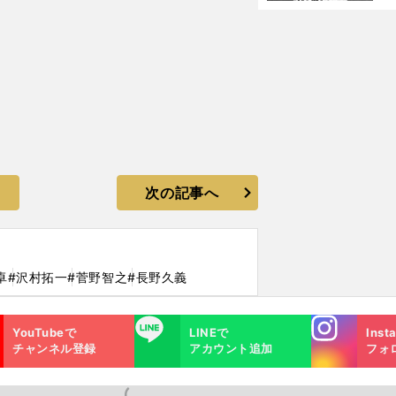
い
サ
浩
次の記事へ
卓
#沢村拓一
#菅野智之
#長野久義
Instagra
LINE
YouTubeで
LINEで
Inst
m
チャンネル登録
アカウント追加
フォ