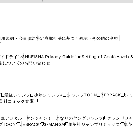
利用規約・会員規約
特定商取引法に基づく表示・その他の事項
プ
ガイドライン
SHUEISHA Privacy Guideline
Setting of Cookies
web 
告についてのお問い合わせ
プ
最強ジャンプ
少年ジャンプ+
ジャンプTOON
ZEBRACK
ジ
新
新
新
新
新
英社コミック文庫
し
新
し
し
し
し
い
い
し
い
い
い
ウ
ウ
い
ウ
ウ
ウ
購読デジタル
ヤンジャン！
となりのヤングジャンプ
グランドジ
新
新
新
ィ
ィ
ウ
ィ
ィ
ィ
プTOON
ZEBRACK
S-MANGA
集英社ジャンプリミックス
集英
新
し
新
し
新
し
新
ン
ン
ィ
ン
ン
ン
し
い
し
い
し
い
し