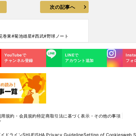
次の記事へ
花巻東
#菊池雄星
#西武
#野球ノート
Instagra
LINE
YouTubeで
LINEで
Inst
m
チャンネル登録
アカウント追加
フォ
利用規約・会員規約
特定商取引法に基づく表示・その他の事項
プ
ガイドライン
SHUEISHA Privacy Guideline
Setting of Cookies
web 