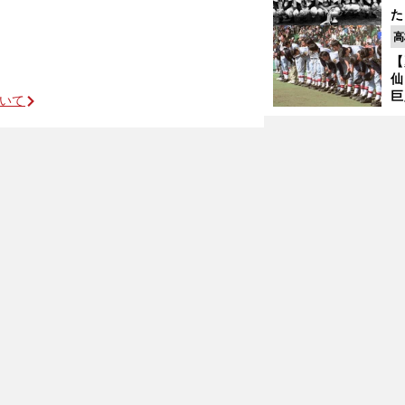
た
控
高
ず
【
で
仙
受
８年目の快投を自ら分析する
巨
ついて
恩
交