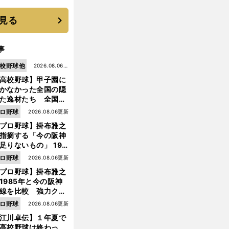
に３年目のNBA挑戦
続く
見る
事
校野球他
2026.08.06更
高校野球】甲子園に
新
かなかった全国の隠
た逸材たち 全国を
って見つけた"幻の
ロ野球
2026.08.06更新
ター候補"たち
プロ野球】掛布雅之
指摘する「今の阪神
足りないもの」 198
年のチームよりもつ
ロ野球
2026.08.06更新
がりを感じない
プロ野球】掛布雅之
1985年と今の阪神
線を比較 強力クリ
ンナップと、チーム
ロ野球
2026.08.06更新
「大きな違い」を語
江川卓伝】１年夏で
た
高校野球は終わっ