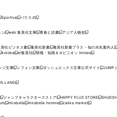
で
で
で
で
で
し
し
し
し
し
ン
ン
ン
ン
開
開
開
開
開
い
い
い
い
い
ド
ド
ド
ド
く
く
く
く
く
ウ
ウ
ウ
ウ
ウ
ウ
ウ
ウ
ウ
Sportiva
パラスポ
新
新
ィ
ィ
ィ
ィ
ィ
で
で
で
で
し
し
し
ン
ン
ン
ン
ン
開
開
開
開
い
い
い
ド
ド
ド
ド
ド
ョン
web 集英社文庫
青春と読書
アジア人物史
く
く
く
く
新
新
新
新
ウ
ウ
ウ
ウ
ウ
ウ
ウ
ウ
し
し
し
し
ィ
ィ
ィ
で
で
で
で
で
い
い
い
い
ン
ン
ン
集英社ビジネス書
集英社新書
集英社新書プラス - 知の水先案内人
開
開
開
開
開
新
新
新
ウ
ウ
ウ
ウ
ド
ド
ド
kotoba
e!集英社
情報・知識＆オピニオン imidas
く
く
く
く
く
新
し
新
し
新
ィ
ィ
ィ
ィ
ウ
ウ
ウ
し
し
い
し
い
し
ン
ン
ン
ン
で
で
で
い
い
ウ
い
ウ
い
ド
ド
ド
ド
ンジ文庫
シフォン文庫
ダッシュエックス文庫公式サイト
JUMP 
開
開
開
新
新
新
ウ
ウ
ィ
ウ
ィ
ウ
ウ
ウ
ウ
ウ
く
く
く
し
し
し
ィ
ィ
ン
ィ
ン
ィ
で
で
で
で
い
い
い
ン
ン
ド
ン
ド
ン
S.LAND
開
開
開
開
新
ウ
ウ
ウ
ド
ド
ウ
ド
ウ
ド
く
く
く
く
し
ィ
ィ
ィ
ウ
ウ
で
ウ
で
ウ
い
ン
ン
ン
ジャンプキャラクターズストア
HAPPY PLUS STORE
SHUEIS
で
で
開
で
開
で
新
新
新
ウ
ド
ド
ド
ium
mirabella
mirabella homme
zakka market
開
開
く
開
く
開
し
新
新
新
し
新
し
ィ
ウ
ウ
ウ
く
く
く
く
い
し
し
い
し
し
い
ン
で
で
で
ウ
い
い
ウ
い
い
ウ
ド