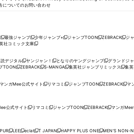
告についてのお問い合わせ
プ
最強ジャンプ
少年ジャンプ+
ジャンプTOON
ZEBRACK
ジ
新
新
新
新
新
英社コミック文庫
し
新
し
し
し
し
い
い
し
い
い
い
ウ
ウ
い
ウ
ウ
ウ
購読デジタル
ヤンジャン！
となりのヤングジャンプ
グランドジ
新
新
新
ィ
ィ
ウ
ィ
ィ
ィ
プTOON
ZEBRACK
S-MANGA
集英社ジャンプリミックス
集英
新
し
新
し
新
し
新
ン
ン
ィ
ン
ン
ン
し
い
し
い
し
い
し
ド
ド
ン
ド
ド
ド
い
ウ
い
ウ
い
ウ
い
ウ
ウ
ド
ウ
ウ
ウ
マンガMee公式サイト
リマコミ
ジャンプTOON
ZEBRACK
マン
新
新
新
新
ウ
ィ
ウ
ィ
ウ
ィ
ウ
で
で
ウ
で
で
で
し
し
し
し
し
ィ
ン
ィ
ン
ィ
ン
ィ
開
開
で
開
開
開
い
い
い
い
い
ン
ド
ン
ド
ン
ド
ン
く
く
開
く
く
く
ウ
ウ
ウ
ウ
ウ
ド
ウ
ド
ウ
ド
ウ
ド
ee公式サイト
リマコミ
ジャンプTOON
ZEBRACK
マンガMeet
く
新
新
新
新
ィ
ィ
ィ
ィ
ィ
ウ
で
ウ
で
ウ
で
ウ
し
し
し
し
ン
ン
ン
ン
ン
で
開
で
開
で
開
で
い
い
い
い
ド
ド
ド
ド
ド
開
く
開
く
開
く
開
ウ
ウ
ウ
ウ
ウ
ウ
ウ
ウ
ウ
PUR
LEE
eclat
T JAPAN
HAPPY PLUS ONE
MEN'S NON-
く
く
く
く
新
新
新
新
新
ィ
ィ
ィ
ィ