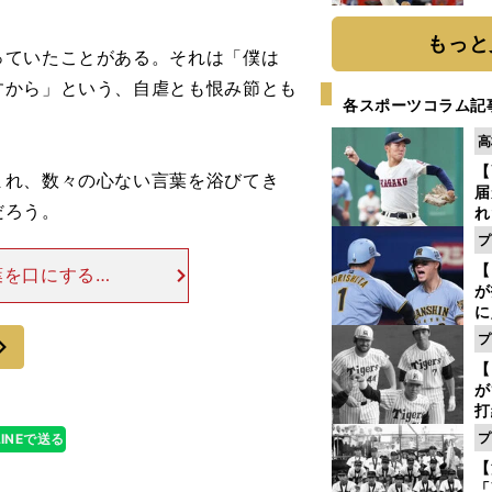
糧
は
もっと
ていたことがある。それは「僕は
すから」という、自虐とも恨み節とも
各スポーツコラム記
高
【
れ、数々の心ない言葉を浴びてき
届
だろう。
れ
巡
プ
ス
【
葉を口にする。
が
ものを目指して
に
るケースが続い
5
次
プ
な
【
が
打
ー
プ
LINEで送る
の
【
っ
「