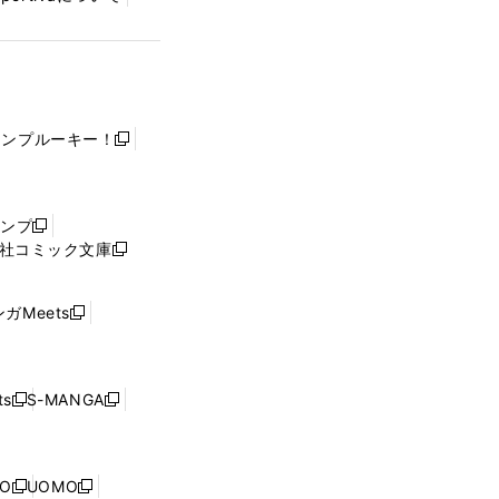
ャンプルーキー！
新
し
い
ウ
ャンプ
新
ィ
社コミック文庫
し
新
ン
い
し
ド
ウ
い
ウ
ガMeets
新
ィ
ウ
で
し
ン
ィ
開
い
ド
ン
く
ウ
ウ
ド
s
S-MANGA
新
新
ィ
で
ウ
し
し
ン
開
で
い
い
ド
く
開
ウ
ウ
ウ
NO
UOMO
く
新
新
ィ
ィ