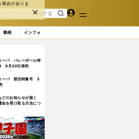
る場合がありま
マイペ
閉じ
検索
メニュ
ー
る
す
ジ
る
動画
インフォ
ィーバ バレーボール特
.4 6月30日発売
ィーバ 部活特集号 3
売
などのお知らせが届く
通知を受け取る方法につ