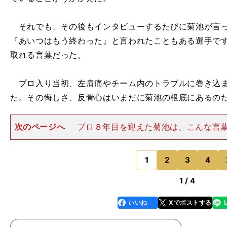
それでも、その後もインタビューするたびに菊池が言っ
『あいつはもう終わった』と言われたこともある選手で
取れる言葉だった。
プロ入り当初、左肩痛やチーム内のトラブルに巻き込ま
た。その悔しさ、反骨心はいまだに菊池の根底にあるの
次のページへ
プロ８年目を迎えた菊池は、こんな言
「もう怖いものは何もない。失敗してもいいから、高い
やっていきます」 今季は開幕からカード初戦で先発す
ている。相手もエース格を
1
2
3
4
のページへ
1 / 4
いいね
Xでポストする
line
faceboo
x
k