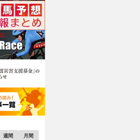
週間
月間