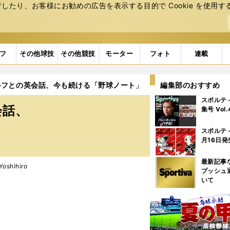
たり、お客様にお勧めの広告を表⽰する⽬的で Cookie を使⽤す
フ
その他球技
その他競技
モーター
フォト
連載
ルフとの英会話、今も続ける「野球ノート」
編集部のおすすめ
スポルテ
会話、
集号 Vol
スポルテ
月16日発
最新記事
shihiro
プッシュ
いて