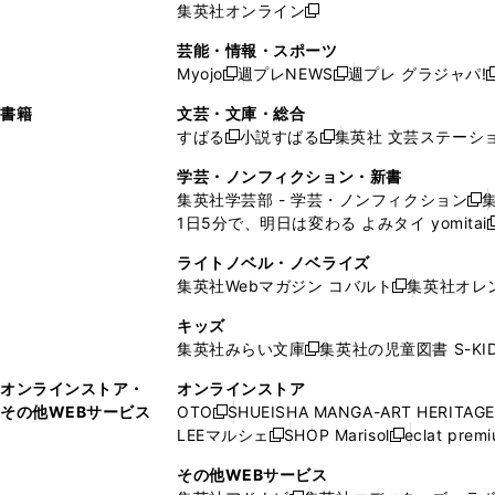
で
ウ
で
ウ
集英社オンライン
し
新
し
し
し
ン
ィ
ン
ン
開
で
開
で
い
し
い
い
い
ド
ン
ド
ド
芸能・情報・スポーツ
く
開
く
開
ウ
い
ウ
ウ
ウ
ウ
ド
ウ
ウ
Myojo
週プレNEWS
週プレ グラジャパ!
く
く
新
新
新
ィ
ウ
ィ
ィ
ィ
で
ウ
で
で
し
し
ン
ィ
ン
ン
ン
書籍
文芸・文庫・総合
開
で
開
開
い
い
ド
ン
ド
ド
ド
すばる
小説すばる
集英社 文芸ステーシ
く
開
く
く
新
新
ウ
ウ
ウ
ド
ウ
ウ
ウ
く
し
し
ィ
ィ
学芸・ノンフィクション・新書
で
ウ
で
で
で
い
い
ン
ン
集英社学芸部 - 学芸・ノンフィクション
開
で
開
開
開
新
ウ
ウ
ド
ド
1日5分で、明日は変わる よみタイ yomitai
く
開
く
く
く
し
新
ィ
ィ
ウ
ウ
く
い
ン
ン
ライトノベル・ノベライズ
で
で
ウ
ド
ド
集英社Webマガジン コバルト
集英社オレ
開
開
新
ィ
ウ
ウ
く
く
し
ン
キッズ
で
で
い
ド
集英社みらい文庫
集英社の児童図書 S-KID
開
開
新
ウ
ウ
く
く
し
ィ
オンラインストア・
オンラインストア
で
い
ン
その他WEBサービス
OTO
SHUEISHA MANGA-ART HERITAGE
開
新
ウ
ド
LEEマルシェ
SHOP Marisol
eclat prem
く
し
新
新
ィ
ウ
い
し
し
ン
その他WEBサービス
で
ウ
い
い
ド