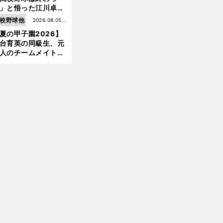
」と悟った江川卓の
え投手は、公式戦わ
校野球他
2026.08.05更
か16イニングの登板
夏の甲子園2026】
新
大洋から２位指名を
前
台育英の同級生、元
けた
へ
人のチームメイト、
師と教え子...聖地で
差する運命の再会