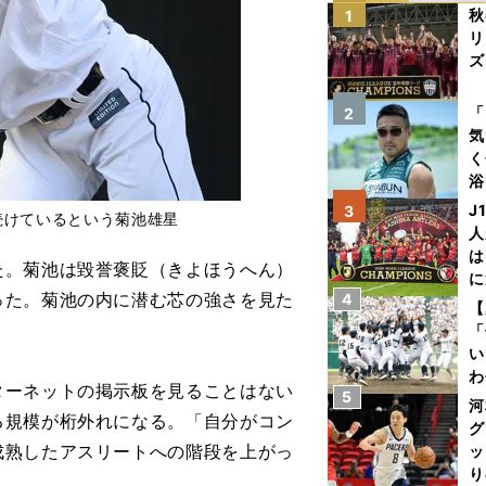
秋
1
リ
ズ
を
「
2
気
く
浴
太
J
3
続けているという菊池雄星
ァ
人
は
。菊池は毀誉褒貶（きよほうへん）
に
った。菊池の内に潜む芯の強さを見た
4
と
【
「
い
わ
ーネットの掲示板を見ることはない
5
だ
河
る規模が桁外れになる。「自分がコン
グ
成熟したアスリートへの階段を上がっ
ッ
り