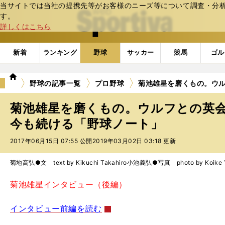
当サイトでは当社の提携先等がお客様のニーズ等について調査・分析し
web Sportiva (webスポルティーバ)
す。
詳しくはこちら
新着
ランキング
野球
サッカー
競馬
ゴル
we
野球の記事一覧
プロ野球
菊池雄星を磨くもの。ウ
b
ス
菊池雄星を磨くもの。ウルフとの英
ポ
ル
今も続ける「野球ノート」
テ
2017年06月15日 07:55 公開
2019年03月02日 03:18 更新
ィ
ー
バ
菊地高弘●文 text by Kikuchi Takahiro
小池義弘●写真 photo by Koike Yo
菊池雄星インタビュー（後編）
インタビュー前編を読む