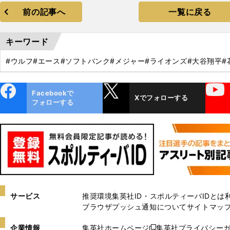
前の記事へ
一覧に戻る
キーワード
#ウルフ
#エース
#ソフトバンク
#メジャー
#ライオンズ
#大谷翔平
#
ebo
X
YouTube
Facebookで
Xでフォローする
ok
フォローする
サービス
推奨環境
集英社ID・スポルティーバIDとは
ブラウザプッシュ通知について
サイトマッ
企業情報
集英社ホームページ
集英社プライバシー
新