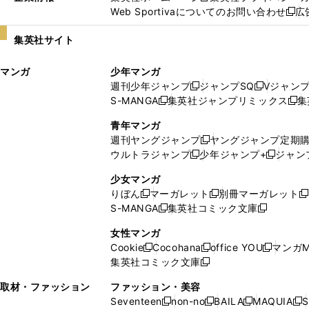
Web Sportivaについてのお問い合わせ
広
し
新
い
し
集英社サイト
ウ
い
ィ
ウ
マンガ
少年マンガ
ン
ィ
週刊少年ジャンプ
ジャンプSQ
Vジャン
ド
ン
新
新
S-MANGA
集英社ジャンプリミックス
集
ウ
ド
新
し
し
新
で
ウ
し
い
い
し
青年マンガ
開
で
い
ウ
ウ
い
週刊ヤングジャンプ
ヤングジャンプ定期
新
く
開
ウ
ィ
ィ
ウ
ウルトラジャンプ
少年ジャンプ+
ジャン
新
し
新
く
ィ
ン
ン
ィ
し
い
し
ン
ド
ド
ン
少女マンガ
い
ウ
い
ド
ウ
ウ
ド
りぼん
マーガレット
別冊マーガレット
新
新
新
ウ
ィ
ウ
ウ
で
で
ウ
S-MANGA
集英社コミック文庫
し
新
し
新
ィ
ン
ィ
で
開
開
で
い
し
い
し
ン
ド
ン
女性マンガ
開
く
く
開
ウ
い
ウ
い
ド
ウ
ド
Cookie
Cocohana
office YOU
マンガM
く
く
新
新
新
ィ
ウ
ィ
ウ
ウ
で
ウ
集英社コミック文庫
し
新
し
し
ン
ィ
ン
ィ
で
開
で
い
し
い
い
ド
ン
ド
ン
取材・ファッション
ファッション・美容
開
く
開
ウ
い
ウ
ウ
ウ
ド
ウ
ド
Seventeen
non-no
BAILA
MAQUIA
S
く
く
新
新
新
新
ィ
ウ
ィ
ィ