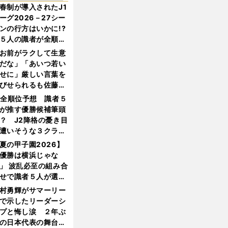
春制が導入されたJ1
ーグ2026－27シー
ンの行方はいかに!?
５人の識者が全順位
大胆予想
お前がラクして生意
だな」「あいつ若い
せに」厳しい言葉を
びせられるも佐藤慎
郎が貫いた誇りとフ
1全順位予想 識者５
ンへの思い
が推す優勝候補筆頭
？ J2降格の憂き目
遭いそうな３クラブ
は？
夏の甲子園2026】
優勝は横浜じゃな
」 波乱必至の組み合
せで識者５人が選ん
優勝校はここだ！
村勇輝がサマーリー
で示したリーダーシ
プと悔し涙 ２年ぶ
の日本代表の舞台を