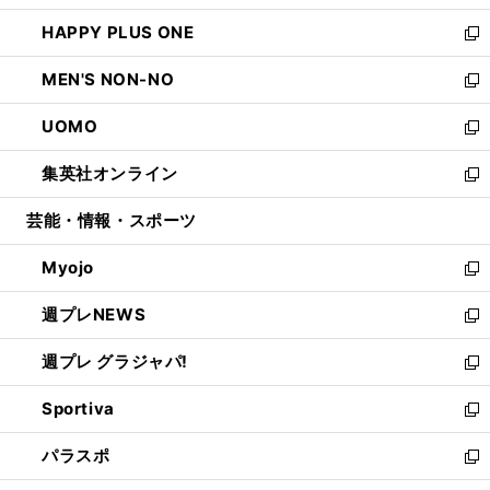
開
ウ
ン
ウ
し
HAPPY PLUS ONE
く
で
ド
ィ
い
新
開
ウ
ン
ウ
し
MEN'S NON-NO
く
で
ド
ィ
い
新
開
ウ
ン
ウ
し
UOMO
く
で
ド
ィ
い
新
開
ウ
ン
ウ
し
集英社オンライン
く
で
ド
ィ
い
新
開
ウ
ン
ウ
し
芸能・情報・スポーツ
く
で
ド
ィ
い
開
ウ
ン
ウ
Myojo
く
で
ド
ィ
新
開
ウ
ン
し
週プレNEWS
く
で
ド
い
新
開
ウ
ウ
し
週プレ グラジャパ!
く
で
ィ
い
新
開
ン
ウ
し
Sportiva
く
ド
ィ
い
新
ウ
ン
ウ
し
パラスポ
で
ド
ィ
い
新
開
ウ
ン
ウ
し