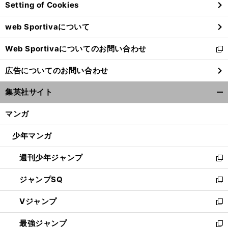
Setting of Cookies
ド
ウ
web Sportivaについて
で
開
Web Sportivaについてのお問い合わせ
く
新
し
広告についてのお問い合わせ
い
ウ
集英社サイト
ィ
開
ン
く/
マンガ
ド
閉
ウ
じ
少年マンガ
で
る
開
週刊少年ジャンプ
く
新
し
ジャンプSQ
い
新
ウ
し
Vジャンプ
ィ
い
新
ン
ウ
し
最強ジャンプ
ド
ィ
い
新