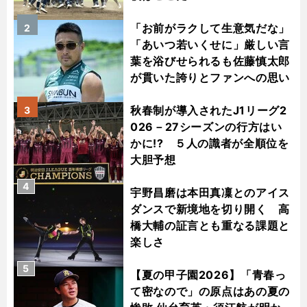
「お前がラクして生意気だな」
2
「あいつ若いくせに」厳しい言
葉を浴びせられるも佐藤慎太郎
が貫いた誇りとファンへの思い
秋春制が導入されたJ1リーグ2
3
026－27シーズンの行方はい
かに!? ５人の識者が全順位を
大胆予想
4
宇野昌磨は本田真凜とのアイス
ダンスで新境地を切り開く 高
橋大輔の証言とも重なる課題と
楽しさ
5
【夏の甲子園2026】「青春っ
て密なので」の原点はあの夏の