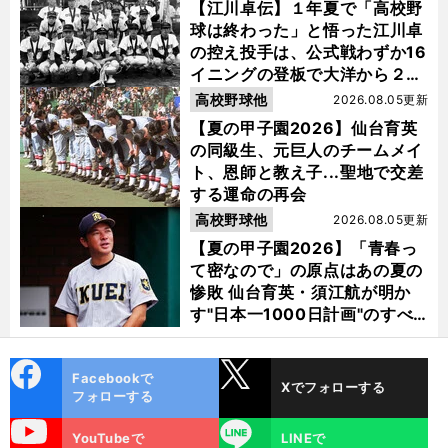
【江川卓伝】１年夏で「高校野
球は終わった」と悟った江川卓
の控え投手は、公式戦わずか16
イニングの登板で大洋から２位
指名を受けた
高校野球他
2026.08.05更新
【夏の甲子園2026】仙台育英
の同級生、元巨人のチームメイ
ト、恩師と教え子...聖地で交差
する運命の再会
高校野球他
2026.08.05更新
【夏の甲子園2026】「青春っ
て密なので」の原点はあの夏の
惨敗 仙台育英・須江航が明か
す"日本一1000日計画"のすべ
て
cebo
X
Facebookで
Xでフォローする
ok
フォローする
uTube
LINE
YouTubeで
LINEで