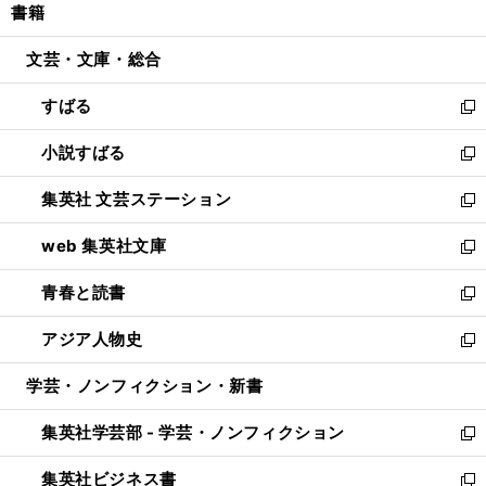
書籍
く
で
ド
ィ
い
開
ウ
ン
ウ
文芸・文庫・総合
く
で
ド
ィ
開
ウ
ン
すばる
く
で
ド
新
開
ウ
し
小説すばる
く
で
い
新
開
ウ
し
集英社 文芸ステーション
く
ィ
い
新
ン
ウ
し
web 集英社文庫
ド
ィ
い
新
ウ
ン
ウ
し
青春と読書
で
ド
ィ
い
新
開
ウ
ン
ウ
し
アジア人物史
く
で
ド
ィ
い
新
開
ウ
ン
ウ
し
学芸・ノンフィクション・新書
く
で
ド
ィ
い
開
ウ
ン
ウ
集英社学芸部 - 学芸・ノンフィクション
く
で
ド
ィ
新
開
ウ
ン
し
集英社ビジネス書
く
で
ド
い
新