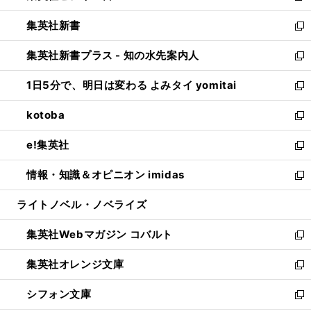
開
ウ
ウ
し
集英社新書
く
で
ィ
い
新
開
ン
ウ
し
集英社新書プラス - 知の水先案内人
く
ド
ィ
い
新
ウ
ン
ウ
し
1日5分で、明日は変わる よみタイ yomitai
で
ド
ィ
い
新
開
ウ
ン
ウ
し
kotoba
く
で
ド
ィ
い
新
開
ウ
ン
ウ
し
e!集英社
く
で
ド
ィ
い
新
開
ウ
ン
ウ
し
情報・知識＆オピニオン imidas
く
で
ド
ィ
い
新
開
ウ
ン
ウ
し
ライトノベル・ノベライズ
く
で
ド
ィ
い
開
ウ
ン
ウ
集英社Webマガジン コバルト
く
で
ド
ィ
新
開
ウ
ン
し
集英社オレンジ文庫
く
で
ド
い
新
開
ウ
ウ
し
シフォン文庫
く
で
ィ
い
新
開
ン