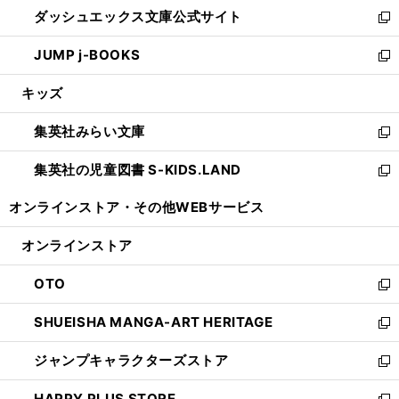
ウ
し
ダッシュエックス文庫公式サイト
く
ド
ィ
い
新
ウ
ン
ウ
し
JUMP j-BOOKS
で
ド
ィ
い
新
開
ウ
ン
ウ
し
キッズ
く
で
ド
ィ
い
開
ウ
ン
ウ
集英社みらい文庫
く
で
ド
ィ
新
開
ウ
ン
し
集英社の児童図書 S-KIDS.LAND
く
で
ド
い
新
開
ウ
ウ
し
オンラインストア・
その他WEBサービス
く
で
ィ
い
開
ン
ウ
オンラインストア
く
ド
ィ
ウ
ン
OTO
で
ド
新
開
ウ
し
SHUEISHA MANGA-ART HERITAGE
く
で
い
新
開
ウ
し
ジャンプキャラクターズストア
く
ィ
い
新
ン
ウ
し
HAPPY PLUS STORE