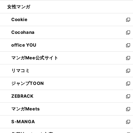
開
ウ
ン
ウ
し
女性マンガ
く
で
ド
ィ
い
開
ウ
ン
ウ
Cookie
く
で
ド
ィ
新
開
ウ
ン
し
Cocohana
く
で
ド
い
新
開
ウ
ウ
し
office YOU
く
で
ィ
い
新
開
ン
ウ
し
マンガMee公式サイト
く
ド
ィ
い
新
ウ
ン
ウ
し
リマコミ
で
ド
ィ
い
新
開
ウ
ン
ウ
し
ジャンプTOON
く
で
ド
ィ
い
新
開
ウ
ン
ウ
し
ZEBRACK
く
で
ド
ィ
い
新
開
ウ
ン
ウ
し
マンガMeets
く
で
ド
ィ
い
新
開
ウ
ン
ウ
し
S-MANGA
く
で
ド
ィ
い
新
開
ウ
ン
ウ
し