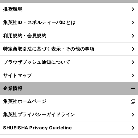
く/
推奨環境
閉
じ
集英社ID・スポルティーバIDとは
る
利用規約・会員規約
特定商取引法に基づく表示・その他の事項
ブラウザプッシュ通知について
サイトマップ
企業情報
開
く/
集英社ホームページ
新
閉
し
じ
前
集英社プライバシーガイドライン
演
演出家
「
リオ
い
へ
る
ウ
SHUEISHA Privacy Guideline
ィ
ン