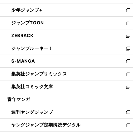
ウ
ン
ウ
し
少年ジャンプ+
で
ド
ィ
い
新
開
ウ
ン
ウ
し
ジャンプTOON
く
で
ド
ィ
い
新
開
ウ
ン
ウ
し
ZEBRACK
く
で
ド
ィ
い
新
開
ウ
ン
ウ
し
ジャンプルーキー！
く
で
ド
ィ
い
新
開
ウ
ン
ウ
し
S-MANGA
く
で
ド
ィ
い
新
開
ウ
ン
ウ
し
集英社ジャンプリミックス
く
で
ド
ィ
い
新
開
ウ
ン
ウ
し
集英社コミック文庫
く
で
ド
ィ
い
新
開
ウ
ン
ウ
し
青年マンガ
く
で
ド
ィ
い
開
ウ
ン
ウ
週刊ヤングジャンプ
く
で
ド
ィ
新
開
ウ
ン
し
ヤングジャンプ定期購読デジタル
く
で
ド
い
新
開
ウ
ウ
し