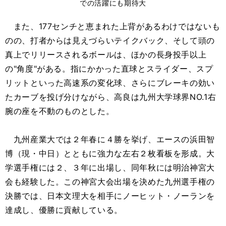
での活躍にも期待大
また、177センチと恵まれた上背があるわけではないも
のの、打者からは見えづらいテイクバック、そして頭の
真上でリリースされるボールは、ほかの長身投手以上
の"角度"がある。指にかかった直球とスライダー、スプ
リットといった高速系の変化球、さらにブレーキの効い
たカーブを投げ分けながら、高良は九州大学球界NO.1右
腕の座を不動のものとした。
九州産業大では２年春に４勝を挙げ、エースの浜田智
博（現・中日）とともに強力な左右２枚看板を形成。大
学選手権には２、３年に出場し、同年秋には明治神宮大
会も経験した。この神宮大会出場を決めた九州選手権の
決勝では、日本文理大を相手にノーヒット・ノーランを
達成し、優勝に貢献している。