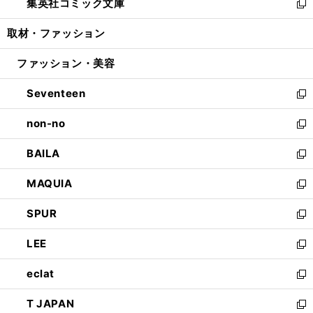
集英社コミック文庫
く
で
ド
ィ
い
新
開
ウ
ン
ウ
し
取材・ファッション
く
で
ド
ィ
い
開
ウ
ン
ウ
ファッション・美容
く
で
ド
ィ
開
ウ
ン
Seventeen
く
で
ド
新
開
ウ
し
non-no
く
で
い
新
開
ウ
し
BAILA
く
ィ
い
新
ン
ウ
し
MAQUIA
ド
ィ
い
新
ウ
ン
ウ
し
SPUR
で
ド
ィ
い
新
開
ウ
ン
ウ
し
LEE
く
で
ド
ィ
い
新
開
ウ
ン
ウ
し
eclat
く
で
ド
ィ
い
新
開
ウ
ン
ウ
し
T JAPAN
く
で
ド
ィ
い
新