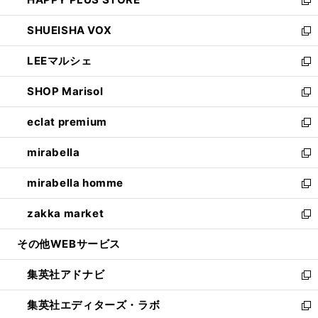
ド
ィ
い
新
ウ
ン
ウ
し
SHUEISHA VOX
で
ド
ィ
い
新
開
ウ
ン
ウ
し
LEEマルシェ
く
で
ド
ィ
い
新
開
ウ
ン
ウ
し
SHOP Marisol
く
で
ド
ィ
い
新
開
ウ
ン
ウ
し
eclat premium
く
で
ド
ィ
い
新
開
ウ
ン
ウ
し
mirabella
く
で
ド
ィ
い
新
開
ウ
ン
ウ
し
mirabella homme
く
で
ド
ィ
い
新
開
ウ
ン
ウ
し
zakka market
く
で
ド
ィ
い
新
開
ウ
ン
ウ
し
その他WEBサービス
く
で
ド
ィ
い
開
ウ
ン
ウ
集英社アドナビ
く
で
ド
ィ
新
開
ウ
ン
し
集英社エディターズ・ラボ
く
で
ド
い
新