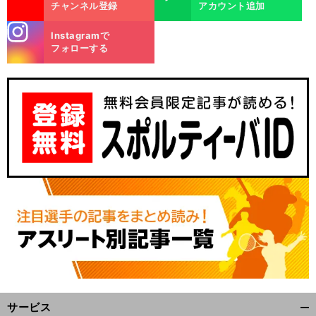
チャンネル登録
アカウント追加
stagra
Instagramで
m
フォローする
サービス
開