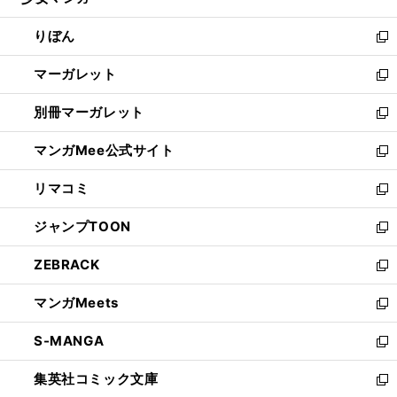
ィ
い
開
ウ
ン
ウ
りぼん
く
で
ド
ィ
新
開
ウ
ン
し
マーガレット
く
で
ド
い
新
開
ウ
ウ
し
別冊マーガレット
く
で
ィ
い
新
開
ン
ウ
し
マンガMee公式サイト
く
ド
ィ
い
新
ウ
ン
ウ
し
リマコミ
で
ド
ィ
い
新
開
ウ
ン
ウ
し
ジャンプTOON
く
で
ド
ィ
い
新
開
ウ
ン
ウ
し
ZEBRACK
く
で
ド
ィ
い
新
開
ウ
ン
ウ
し
マンガMeets
く
で
ド
ィ
い
新
開
ウ
ン
ウ
し
S-MANGA
く
で
ド
ィ
い
新
開
ウ
ン
ウ
し
集英社コミック文庫
く
で
ド
ィ
い
新