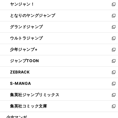
ヤンジャン！
く
で
ィ
い
新
開
ン
ウ
し
となりのヤングジャンプ
く
ド
ィ
い
新
ウ
ン
ウ
し
グランドジャンプ
で
ド
ィ
い
新
開
ウ
ン
ウ
し
ウルトラジャンプ
く
で
ド
ィ
い
新
開
ウ
ン
ウ
し
少年ジャンプ+
く
で
ド
ィ
い
新
開
ウ
ン
ウ
し
ジャンプTOON
く
で
ド
ィ
い
新
開
ウ
ン
ウ
し
ZEBRACK
く
で
ド
ィ
い
新
開
ウ
ン
ウ
し
S-MANGA
く
で
ド
ィ
い
新
開
ウ
ン
ウ
し
集英社ジャンプリミックス
く
で
ド
ィ
い
新
開
ウ
ン
ウ
し
集英社コミック文庫
く
で
ド
ィ
い
新
開
ウ
ン
ウ
し
少女マンガ
く
で
ド