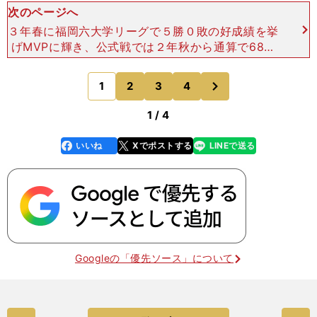
次のページへ
３年春に福岡六大学リーグで５勝０敗の好成績を挙
げMVPに輝き、公式戦では２年秋から通算で68イ
ニング無失点と無敵を誇った。３年春・秋にはベス
トナインにも選出され、４年春前に行なわれたソフ
次
1
2
3
4
のページへ
トバンク三軍と
1 / 4
いいね
Xでポストする
LINEで送る
line
faceboo
x
k
Googleの「優先ソース」について