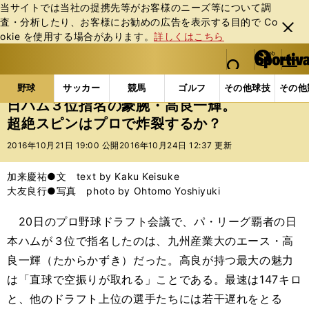
当サイトでは当社の提携先等がお客様のニーズ等について調
査・分析したり、お客様にお勧めの広告を表⽰する⽬的で Co
閉じ
okie を使⽤する場合があります。
詳しくはこちら
る
マイペ
web Sportiva (webスポルティーバ)
検索
メニュ
we
ー
野球の記事一覧
プロ野球
日ハム３位指名の豪腕・
b
ジ
野球
サッカー
競馬
ゴルフ
その他球技
その他
ス
日ハム３位指名の豪腕・高良一輝。
ポ
超絶スピンはプロで炸裂するか？
ル
テ
2016年10月21日 19:00 公開
2016年10月24日 12:37 更新
ィ
ー
加来慶祐●文 text by Kaku Keisuke
バ
大友良行●写真 photo by Ohtomo Yoshiyuki
20日のプロ野球ドラフト会議で、パ・リーグ覇者の日
本ハムが３位で指名したのは、九州産業大のエース・高
良一輝（たからかずき）だった。高良が持つ最大の魅力
は「直球で空振りが取れる」ことである。最速は147キロ
と、他のドラフト上位の選手たちには若干遅れをとる