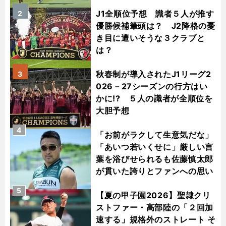
J1全順位予想 識者５人が推す
2
優勝候補筆頭は？ J2降格の憂
き目に遭いそうな３クラブと
は？
秋春制が導入されたJ1リーグ2
3
026－27シーズンの行方はい
かに!? ５人の識者が全順位を
大胆予想
4
「お前がラクして生意気だな」
「あいつ若いくせに」厳しい言
葉を浴びせられるも佐藤慎太郎
が貫いた誇りとファンへの思い
5
【夏の甲子園2026】聖隷クリ
ストファー・高部陸の「２回加
速する」規格外のストレート そ