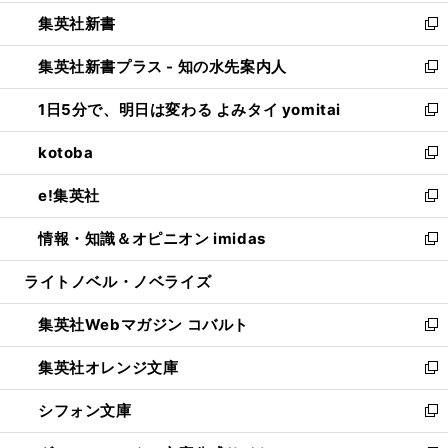
開
ウ
ウ
し
集英社新書
く
で
ィ
い
新
開
ン
ウ
し
集英社新書プラス - 知の水先案内人
く
ド
ィ
い
新
ウ
ン
ウ
し
1日5分で、明日は変わる よみタイ yomitai
で
ド
ィ
い
新
開
ウ
ン
ウ
し
kotoba
く
で
ド
ィ
い
新
開
ウ
ン
ウ
し
e!集英社
く
で
ド
ィ
い
新
開
ウ
ン
ウ
し
情報・知識＆オピニオン imidas
く
で
ド
ィ
い
新
開
ウ
ン
ウ
し
ライトノベル・ノベライズ
く
で
ド
ィ
い
開
ウ
ン
ウ
集英社Webマガジン コバルト
く
で
ド
ィ
新
開
ウ
ン
し
集英社オレンジ文庫
く
で
ド
い
新
開
ウ
ウ
し
シフォン文庫
く
で
ィ
い
新
開
ン
ウ
し