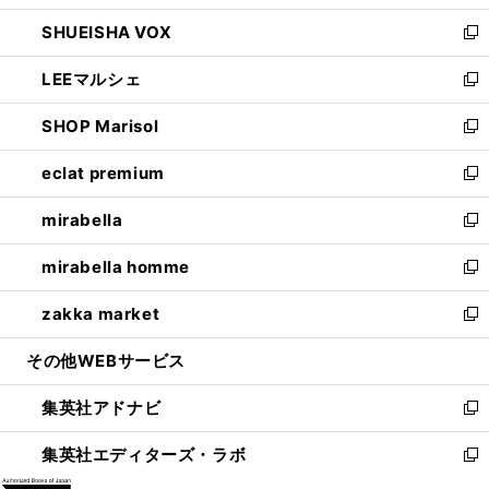
ウ
ン
ウ
し
SHUEISHA VOX
で
ド
ィ
い
新
開
ウ
ン
ウ
し
LEEマルシェ
く
で
ド
ィ
い
新
開
ウ
ン
ウ
し
SHOP Marisol
く
で
ド
ィ
い
新
開
ウ
ン
ウ
し
eclat premium
く
で
ド
ィ
い
新
開
ウ
ン
ウ
し
mirabella
く
で
ド
ィ
い
新
開
ウ
ン
ウ
し
mirabella homme
く
で
ド
ィ
い
新
開
ウ
ン
ウ
し
zakka market
く
で
ド
ィ
い
新
開
ウ
ン
ウ
し
その他WEBサービス
く
で
ド
ィ
い
開
ウ
ン
ウ
集英社アドナビ
く
で
ド
ィ
新
開
ウ
ン
し
集英社エディターズ・ラボ
く
で
ド
い
新
開
ウ
ウ
し