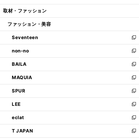
開
ウ
ン
ウ
し
取材・ファッション
く
で
ド
ィ
い
開
ウ
ン
ウ
ファッション・美容
く
で
ド
ィ
開
ウ
ン
Seventeen
く
で
ド
新
開
ウ
し
non-no
く
で
い
新
開
ウ
し
BAILA
く
ィ
い
新
ン
ウ
し
MAQUIA
ド
ィ
い
新
ウ
ン
ウ
し
SPUR
で
ド
ィ
い
新
開
ウ
ン
ウ
し
LEE
く
で
ド
ィ
い
新
開
ウ
ン
ウ
し
eclat
く
で
ド
ィ
い
新
開
ウ
ン
ウ
し
T JAPAN
く
で
ド
ィ
い
新
開
ウ
ン
ウ
し