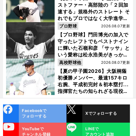
ストファー・高部陸の「２回加
速する」規格外のストレート そ
れでもプロではなく大学進学を
選ぶ理由
プロ野球
2026.08.07更新
【プロ野球】門田博光の加入で
守ったレフトでもベストナイン
に輝いた石嶺和彦 「サッサ」と
いう愛称は松永浩美がきっか
け？
高校野球他
2026.08.07更新
【夏の甲子園2026】大阪桐蔭
初優勝メンバー、最速157キロ
右腕、平成初完封＆初本塁打...
指揮官たちの知られざる現役時
代
cebo
X
Facebookで
Xでフォローする
ok
フォローする
uTube
LINE
YouTubeで
LINEで
チャンネル登録
アカウント追加