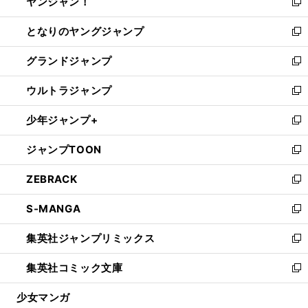
ヤンジャン！
く
で
ィ
い
新
開
ン
ウ
し
となりのヤングジャンプ
く
ド
ィ
い
新
ウ
ン
ウ
し
グランドジャンプ
で
ド
ィ
い
新
開
ウ
ン
ウ
し
ウルトラジャンプ
く
で
ド
ィ
い
新
開
ウ
ン
ウ
し
少年ジャンプ+
く
で
ド
ィ
い
新
開
ウ
ン
ウ
し
ジャンプTOON
く
で
ド
ィ
い
新
開
ウ
ン
ウ
し
ZEBRACK
く
で
ド
ィ
い
新
開
ウ
ン
ウ
し
S-MANGA
く
で
ド
ィ
い
新
開
ウ
ン
ウ
し
集英社ジャンプリミックス
く
で
ド
ィ
い
新
開
ウ
ン
ウ
し
集英社コミック文庫
く
で
ド
ィ
い
新
開
ウ
ン
ウ
し
少女マンガ
く
で
ド
ィ
い