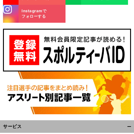
stagra
Instagramで
m
フォローする
サービス
開