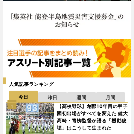
人気記事ランキング
今日
昨日
週間
月間
【高校野球】創部10年目の甲子
1
園初出場がすべてを変えた 健大
高崎・青栁監督が語る「機動破
壊」はこうして生まれた