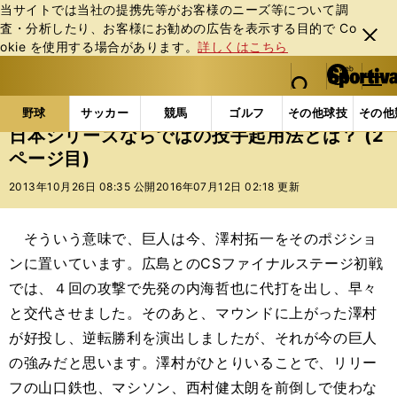
当サイトでは当社の提携先等がお客様のニーズ等について調
査・分析したり、お客様にお勧めの広告を表⽰する⽬的で Co
閉じ
okie を使⽤する場合があります。
詳しくはこちら
る
マイペ
web Sportiva (webスポルティーバ)
検索
メニュ
we
ー
野球の記事一覧
プロ野球
日本シリーズならではの
b
ジ
野球
サッカー
競馬
ゴルフ
その他球技
その他
ス
日本シリーズならではの投手起用法とは？ (2
ポ
ページ目)
ル
テ
2013年10月26日 08:35 公開
2016年07月12日 02:18 更新
ィ
ー
バ
そういう意味で、巨人は今、澤村拓一をそのポジショ
ンに置いています。広島とのCSファイナルステージ初戦
では、４回の攻撃で先発の内海哲也に代打を出し、早々
と交代させました。そのあと、マウンドに上がった澤村
が好投し、逆転勝利を演出しましたが、それが今の巨人
の強みだと思います。澤村がひとりいることで、リリー
フの山口鉄也、マシソン、西村健太朗を前倒しで使わな