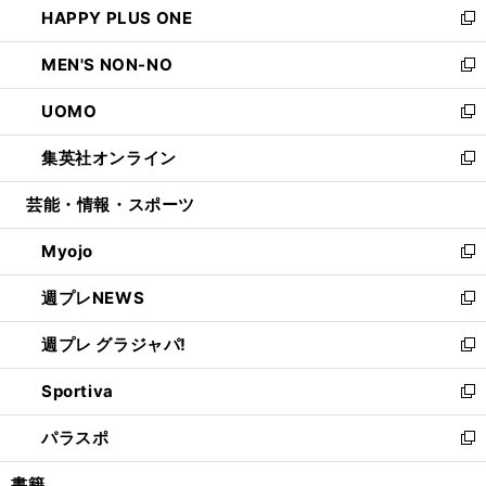
HAPPY PLUS ONE
く
で
ド
ィ
い
新
開
ウ
ン
ウ
し
MEN'S NON-NO
く
で
ド
ィ
い
新
開
ウ
ン
ウ
し
UOMO
く
で
ド
ィ
い
新
開
ウ
ン
ウ
し
集英社オンライン
く
で
ド
ィ
い
新
開
ウ
ン
ウ
し
芸能・情報・スポーツ
く
で
ド
ィ
い
開
ウ
ン
ウ
Myojo
く
で
ド
ィ
新
開
ウ
ン
し
週プレNEWS
く
で
ド
い
新
開
ウ
ウ
し
週プレ グラジャパ!
く
で
ィ
い
新
開
ン
ウ
し
Sportiva
く
ド
ィ
い
新
ウ
ン
ウ
し
パラスポ
で
ド
ィ
い
新
開
ウ
ン
ウ
し
書籍
く
で
ド