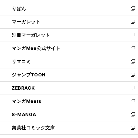
開
ウ
ン
ウ
りぼん
く
で
ド
ィ
新
開
ウ
ン
し
マーガレット
く
で
ド
い
新
開
ウ
ウ
し
別冊マーガレット
く
で
ィ
い
新
開
ン
ウ
し
マンガMee公式サイト
く
ド
ィ
い
新
ウ
ン
ウ
し
リマコミ
で
ド
ィ
い
新
開
ウ
ン
ウ
し
ジャンプTOON
く
で
ド
ィ
い
新
開
ウ
ン
ウ
し
ZEBRACK
く
で
ド
ィ
い
新
開
ウ
ン
ウ
し
マンガMeets
く
で
ド
ィ
い
新
開
ウ
ン
ウ
し
S-MANGA
く
で
ド
ィ
い
新
開
ウ
ン
ウ
し
集英社コミック文庫
く
で
ド
ィ
い
新
開
ウ
ン
ウ
し