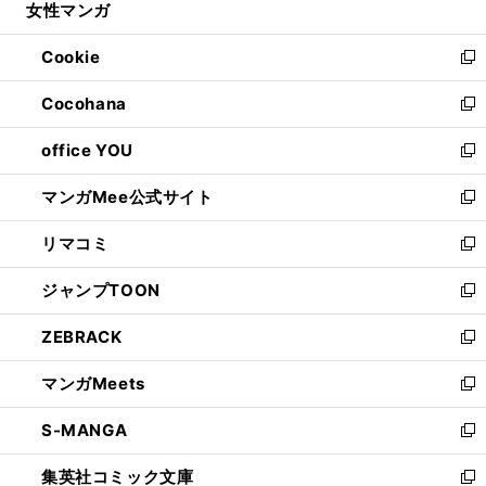
女性マンガ
く
で
ド
ィ
い
開
ウ
ン
ウ
Cookie
く
で
ド
ィ
新
開
ウ
ン
し
Cocohana
く
で
ド
い
新
開
ウ
ウ
し
office YOU
く
で
ィ
い
新
開
ン
ウ
し
マンガMee公式サイト
く
ド
ィ
い
新
ウ
ン
ウ
し
リマコミ
で
ド
ィ
い
新
開
ウ
ン
ウ
し
ジャンプTOON
く
で
ド
ィ
い
新
開
ウ
ン
ウ
し
ZEBRACK
く
で
ド
ィ
い
新
開
ウ
ン
ウ
し
マンガMeets
く
で
ド
ィ
い
新
開
ウ
ン
ウ
し
S-MANGA
く
で
ド
ィ
い
新
開
ウ
ン
ウ
し
集英社コミック文庫
く
で
ド
ィ
い
新