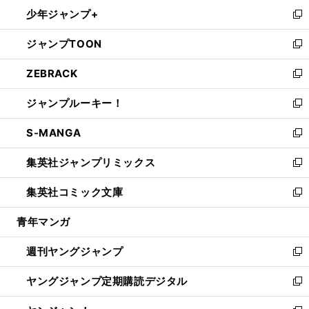
ン
ウ
し
少年ジャンプ+
で
ド
ィ
い
新
開
ウ
ン
ウ
し
ジャンプTOON
く
で
ド
ィ
い
新
開
ウ
ン
ウ
し
ZEBRACK
く
で
ド
ィ
い
新
開
ウ
ン
ウ
し
ジャンプルーキー！
く
で
ド
ィ
い
新
開
ウ
ン
ウ
し
S-MANGA
く
で
ド
ィ
い
新
開
ウ
ン
ウ
し
集英社ジャンプリミックス
く
で
ド
ィ
い
新
開
ウ
ン
ウ
し
集英社コミック文庫
く
で
ド
ィ
い
新
開
ウ
ン
ウ
し
青年マンガ
く
で
ド
ィ
い
開
ウ
ン
ウ
週刊ヤングジャンプ
く
で
ド
ィ
新
開
ウ
ン
し
ヤングジャンプ定期購読デジタル
く
で
ド
い
新
開
ウ
ウ
し