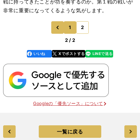
戦に持ってきたことが功を奏するのか。第１戦の戦いが
非常に重要になってくるような気がします。
1
2
のページへ
前
2 / 2
いいね
Xでポストする
LINEで送る
line
faceboo
x
k
Googleの「優先ソース」について
一覧に戻る