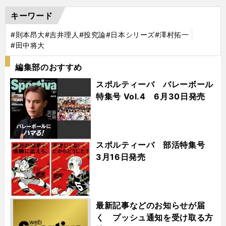
キーワード
#則本昂大
#吉井理人
#投究論
#日本シリーズ
#澤村拓一
#田中将大
編集部のおすすめ
スポルティーバ バレーボール
特集号 Vol.4 6月30日発売
スポルティーバ 部活特集号
3月16日発売
最新記事などのお知らせが届
く プッシュ通知を受け取る方