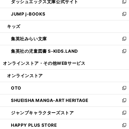
ダッシュエックス文庫公式サイト
く
ド
ィ
い
新
ウ
ン
ウ
し
JUMP j-BOOKS
で
ド
ィ
い
新
開
ウ
ン
ウ
し
キッズ
く
で
ド
ィ
い
開
ウ
ン
ウ
集英社みらい文庫
く
で
ド
ィ
新
開
ウ
ン
し
集英社の児童図書 S-KIDS.LAND
く
で
ド
い
新
開
ウ
ウ
し
オンラインストア・
その他WEBサービス
く
で
ィ
い
開
ン
ウ
オンラインストア
く
ド
ィ
ウ
ン
OTO
で
ド
新
開
ウ
し
SHUEISHA MANGA-ART HERITAGE
く
で
い
新
開
ウ
し
ジャンプキャラクターズストア
く
ィ
い
新
ン
ウ
し
HAPPY PLUS STORE
ド
ィ
い
新