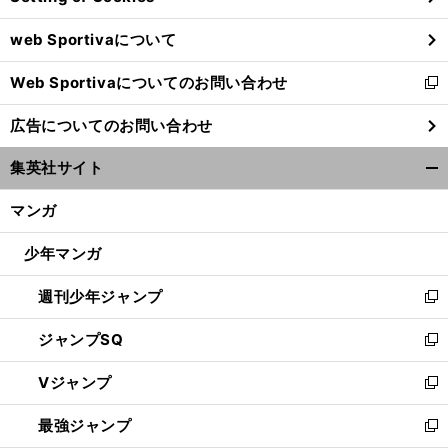
ウ
web Sportivaについて
で
開
Web Sportivaについてのお問い合わせ
く
新
し
広告についてのお問い合わせ
い
ウ
集英社サイト
ィ
開
ン
く/
マンガ
ド
閉
ウ
じ
少年マンガ
で
る
開
週刊少年ジャンプ
く
新
し
ジャンプSQ
い
新
ウ
し
Vジャンプ
ィ
い
新
ン
ウ
し
最強ジャンプ
ド
ィ
い
新
ウ