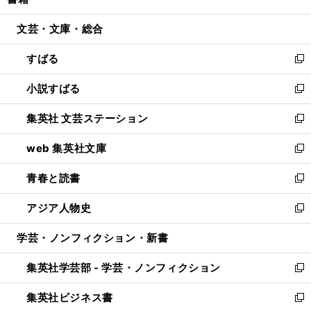
ィ
い
開
ウ
ン
ウ
文芸・文庫・総合
く
で
ド
ィ
開
ウ
ン
すばる
く
で
ド
新
開
ウ
し
小説すばる
く
で
い
新
開
ウ
し
集英社 文芸ステーション
く
ィ
い
新
ン
ウ
し
web 集英社文庫
ド
ィ
い
新
ウ
ン
ウ
し
青春と読書
で
ド
ィ
い
新
開
ウ
ン
ウ
し
アジア人物史
く
で
ド
ィ
い
新
開
ウ
ン
ウ
し
学芸・ノンフィクション・新書
く
で
ド
ィ
い
開
ウ
ン
ウ
集英社学芸部 - 学芸・ノンフィクション
く
で
ド
ィ
新
開
ウ
ン
し
集英社ビジネス書
く
で
ド
い
新