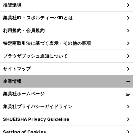
く/
推奨環境
閉
じ
集英社ID・スポルティーバIDとは
る
利用規約・会員規約
古
。
！
特定商取引法に基づく表示・その他の事項
田敦也の激走から20年
もっと三塁打が見たい
ブラウザプッシュ通知について
サイトマップ
企業情報
開
く/
集英社ホームページ
新
閉
し
じ
集英社プライバシーガイドライン
い
る
ウ
SHUEISHA Privacy Guideline
ィ
ン
Setting of Cookies
ド