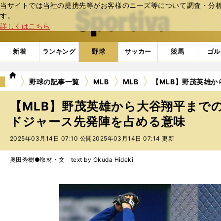
当サイトでは当社の提携先等がお客様のニーズ等について調査・分析し
web Sportiva (webスポルティーバ)
す。
詳しくはこちら
新着
ランキング
野球
サッカー
競馬
ゴル
we
野球の記事一覧
MLB
MLB
【MLB】野茂英雄
b
ス
【MLB】野茂英雄から大谷翔平まで
ポ
ル
ドジャース先発陣を占める意味
テ
2025年03月14日 07:10 公開
2025年03月14日 07:14 更新
ィ
ー
バ
奥田秀樹●取材・文 text by Okuda Hideki