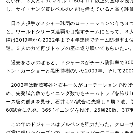
ないが、３人とも90マイル（150キロ）以上の直球を
し、サイ・ヤング賞レベルの才能を備えていると高く評
日本人投手がメジャー球団のローテーションのうち３つ
と。ワールドシリーズ連覇を目指すチームにとって、３
陣は2019年から2022年まで４年連続でチーム防御率１
迷。３人の力で再びトップの座に返り咲いてもらいたい
過去をさかのぼると、ドジャースがチーム防御率で30球
トン・カーショーと黒田博樹のいた2009年、そして200
2003年は野茂英雄と石井一久がローテーションで投げ
め、先発試合数でもイニング数でもチームトップを誇り16
ース級の働きを見せ、石井も27試合に先発し９勝７敗、防
60試合に先発、365.1イニングを投げ、25勝20敗、31
この年のドジャースはブルペンも強力だった。クローザ
グ賞に輝いたシーズンで、セットアッパーのギラモ・モ