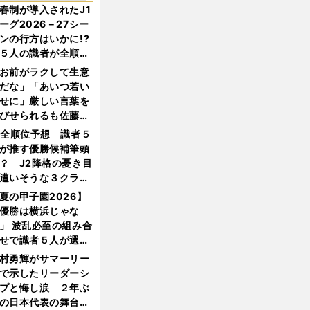
春制が導入されたJ1
ーグ2026－27シー
ンの行方はいかに!?
５人の識者が全順位
大胆予想
お前がラクして生意
だな」「あいつ若い
せに」厳しい言葉を
びせられるも佐藤慎
郎が貫いた誇りとフ
1全順位予想 識者５
ンへの思い
が推す優勝候補筆頭
？ J2降格の憂き目
遭いそうな３クラブ
は？
夏の甲子園2026】
優勝は横浜じゃな
」 波乱必至の組み合
せで識者５人が選ん
優勝校はここだ！
村勇輝がサマーリー
で示したリーダーシ
プと悔し涙 ２年ぶ
の日本代表の舞台を