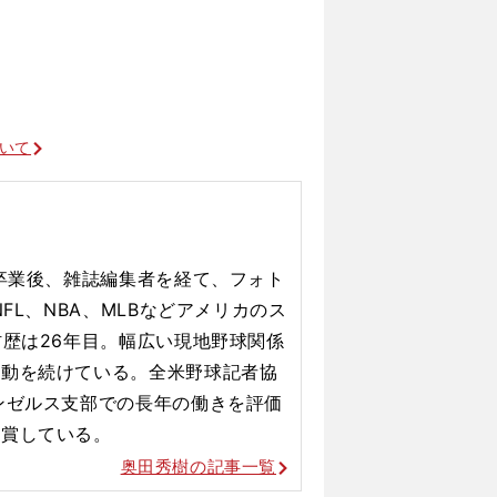
年ぶりのポストシーズンに導けるか
11
ついて
大卒業後、雑誌編集者を経て、フォト
FL、NBA、MLBなどアメリカのス
材歴は26年目。幅広い現地野球関係
活動を続けている。全米野球記者協
ンゼルス支部での長年の働きを評価
受賞している。
奥田秀樹の記事一覧