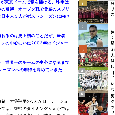
ンが東京ドームで幕を開ける。昨季は
秋
1
伸の飛躍、オープン戦で脅威のスプリ
リ
ズ
と日本人３人がポストシーズンに向け
を
「
2
気
連ねるのは史上初のことだが、筆者
く
ンの中心にいた2003年のドジャー
浴
太
J
3
ァ
人
は
か、世界一のチームの中心になるまで
に
シーズンへの期待を高めていきた
4
と
【
「
い
わ
5
だ
河
希、大谷翔平の3人がローテーショ
グ
ッ
いては、復帰のタイミングが定かでは
り