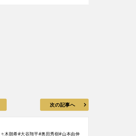
次の記事へ
佐々木朗希
#大谷翔平
#奥田秀樹
#山本由伸