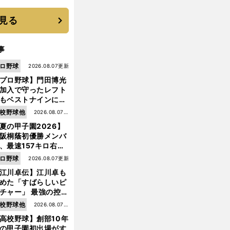
に３年目のNBA挑戦
続く
見る
事
ロ野球
2026.08.07更新
プロ野球】門田博光
加入で守ったレフト
もベストナインに輝
た石嶺和彦 「サッ
校野球他
2026.08.07更
」という愛称は松永
夏の甲子園2026】
新
美がきっかけ？
阪桐蔭初優勝メンバ
、最速157キロ右
、平成初完封＆初本
ロ野球
2026.08.07更新
打... 指揮官たちの知
江川卓伝】江川卓も
れざる現役時代
めた「すばらしいピ
チャー」 最強の控え
手・大橋康延はいか
校野球他
2026.08.07更
して高校３年間を過
高校野球】創部10年
新
したのか
の甲子園初出場がす