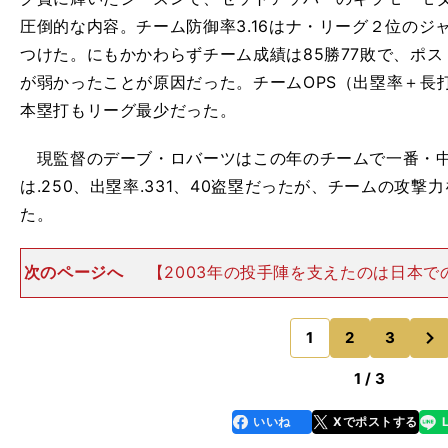
圧倒的な内容。チーム防御率3.16はナ・リーグ２位のジャイ
つけた。にもかかわらずチーム成績は85勝77敗で、ポ
が弱かったことが原因だった。チームOPS（出塁率＋長打率）
本塁打もリーグ最少だった。
現監督のデーブ・ロバーツはこの年のチームで一番・中
は.250、出塁率.331、40盗塁だったが、チームの攻
た。
次のページへ
【2003年の投手陣を支えたのは日本で
るコーチ】 筆者は2003年のドジャースも取材してい
日本人先発投手が成功できた要因は、実力もさることな
次
ルボーン投手コー
1
2
3
のページへ
1 / 3
いいね
Xでポストする
line
faceboo
x
k
」
、