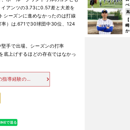
べ
アンツの3.73に0.57差と大差を
崎
高
ストシーズンに進めなかったのは打線
「
【
て
は.671で30球団中30位、124
崎
か
円
を
堅手で出場。シーズンの打率
子
撃力を底上げするほどの存在ではなかっ
の指導経験のあ
たが、ふたりの
がら、ジム・コ
LINEで送る