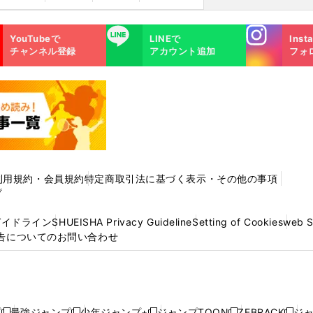
Instagra
LINE
YouTubeで
LINEで
Inst
m
チャンネル登録
アカウント追加
フォ
利用規約・会員規約
特定商取引法に基づく表示・その他の事項
プ
ガイドライン
SHUEISHA Privacy Guideline
Setting of Cookies
web 
告についてのお問い合わせ
プ
最強ジャンプ
少年ジャンプ+
ジャンプTOON
ZEBRACK
ジ