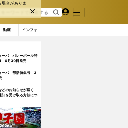
る場合がありま
マイペ
閉じ
検索
メニュ
ー
る
す
ジ
る
動画
インフォ
味
ィーバ バレーボール特
.4 6月30日発売
ィーバ 部活特集号 3
売
などのお知らせが届く
通知を受け取る方法につ