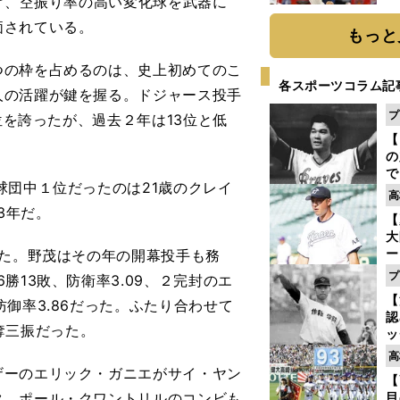
投げ、空振り率の高い変化球を武器に
糧
価されている。
は
もっと
の枠を占めるのは、史上初めてのこ
各スポーツコラム記
人の活躍が鍵を握る。ドジャース投手
プ
位を誇ったが、過去２年は13位と低
【
。
の
で
団中１位だったのは21歳のクレイ
い
高
サ
3年だ。
【
浩
大
ー
た。野茂はその年の開幕投手も務
腕
プ
勝13敗、防衛率3.09、２完封のエ
塁
【
御率3.86だった。ふたり合わせて
ら
認
7奪三振だった。
ッ
投
高
に
ーのエリック・ガニエがサイ・ヤン
【
ご
タ、ポール・クワントリルのコンビも
目