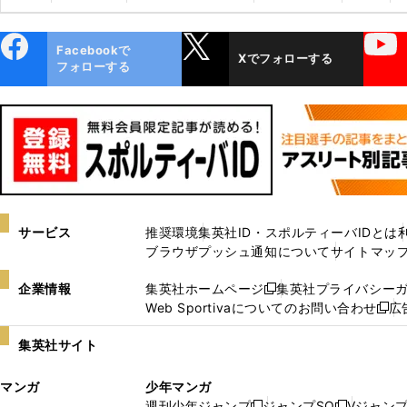
ebo
X
YouTube
Facebookで
Xでフォローする
ok
フォローする
サービス
推奨環境
集英社ID・スポルティーバIDとは
ブラウザプッシュ通知について
サイトマッ
企業情報
集英社ホームページ
集英社プライバシー
新
Web Sportivaについてのお問い合わせ
広
し
新
い
し
集英社サイト
ウ
い
ィ
ウ
マンガ
少年マンガ
ン
ィ
週刊少年ジャンプ
ジャンプSQ
Vジャン
ド
ン