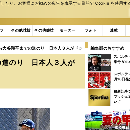
たり、お客様にお勧めの広告を表⽰する⽬的で Cookie を使⽤す
フ
その他球技
その他競技
モーター
フォト
連載
から大谷翔平までの道のり 日本人３人がドジャース先発陣を占める意
編集部のおすすめ
スポルテ
の道のり 日本人３人が
集号 Vol
スポルテ
月16日発
最新記事
プッシュ
いて