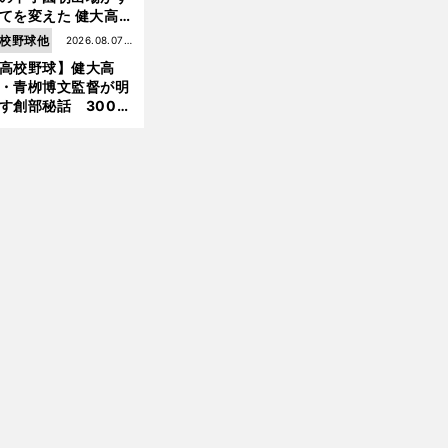
てを変えた 健大高
・青栁監督が語る
校野球他
2026.08.07更
機動破壊」はこうし
高校野球】健大高
新
生まれた
・青栁博文監督が明
す創部秘話 300万
の借金、涙の10年間
経てたどり着いた甲
園
前