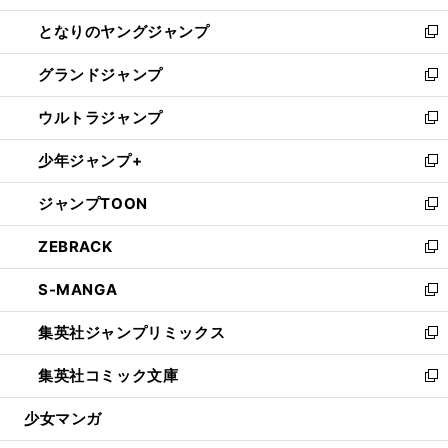
開
ン
ウ
し
となりのヤングジャンプ
く
ド
ィ
い
新
ウ
ン
ウ
し
グランドジャンプ
で
ド
ィ
い
新
開
ウ
ン
ウ
し
ウルトラジャンプ
く
で
ド
ィ
い
新
開
ウ
ン
ウ
し
少年ジャンプ+
く
で
ド
ィ
い
新
開
ウ
ン
ウ
し
ジャンプTOON
く
で
ド
ィ
い
新
開
ウ
ン
ウ
し
ZEBRACK
く
で
ド
ィ
い
新
開
ウ
ン
ウ
し
S-MANGA
く
で
ド
ィ
い
新
開
ウ
ン
ウ
し
集英社ジャンプリミックス
く
で
ド
ィ
い
新
開
ウ
ン
ウ
し
集英社コミック文庫
く
で
ド
ィ
い
新
開
ウ
ン
ウ
し
少女マンガ
く
で
ド
ィ
い
開
ウ
ン
ウ