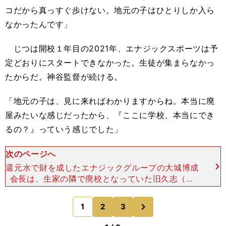
コだから真っすぐ歩けない。地元の子はひとりしか入ら
なかったんです」
じつは開校１年目の2021年、エナジックスポーツは予
定どおりにスタートできなかった。生徒が集まらなかっ
たからだ。神谷監督が続ける。
「地元の子は、見に来ればわかりますからね。本当に廃
屋みたいな感じだったから、『ここに学校、本当にでき
るの？』っていう感じでした」
次のページへ
還元水で財を成したエナジックグループの大城博成
会長は、生家の隣で廃校となっていた旧久志（く
し）小学校の跡地にエナジックスポーツを開校させ
た。故郷を活性化させることが目的だった。 沖縄
次
1
2
3
のページへ
県は北部、中部、