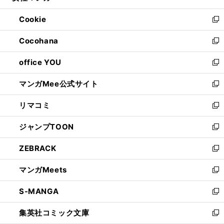
開
ウ
ン
ウ
Cookie
く
で
ド
ィ
新
開
ウ
ン
し
Cocohana
く
で
ド
い
新
開
ウ
ウ
し
office YOU
く
で
ィ
い
新
開
ン
ウ
し
マンガMee公式サイト
く
ド
ィ
い
新
ウ
ン
ウ
し
リマコミ
で
ド
ィ
い
新
開
ウ
ン
ウ
し
ジャンプTOON
く
で
ド
ィ
い
新
開
ウ
ン
ウ
し
ZEBRACK
く
で
ド
ィ
い
新
開
ウ
ン
ウ
し
マンガMeets
く
で
ド
ィ
い
新
開
ウ
ン
ウ
し
S-MANGA
く
で
ド
ィ
い
新
開
ウ
ン
ウ
し
集英社コミック文庫
く
で
ド
ィ
い
新
開
ウ