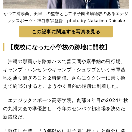
かつて浦添商、美里工の監督として甲子園出場経験のあるエナジ
ックスポーツ・神谷嘉宗監督 photo by Nakajima Daisuke
この記事に関連する写真を見る
【廃校になった小学校の跡地に開校】
沖縄の那覇から路線バスで普天間や嘉手納の飛行場、
キャンプ・ハンセンやキャンプ・シュワブという米軍基
地を通り過ぎること２時間強、さらにタクシーに乗り換
えて約15分すると、ようやく目的の場所に到着した。
エナジックスポーツ高等学院。創部３年目の2024年秋
の九州大会で準優勝し、今年のセンバツ初出場を決めた
新鋭校だ。
「就任した時、『３年以内に甲子園に行く』と自分に発