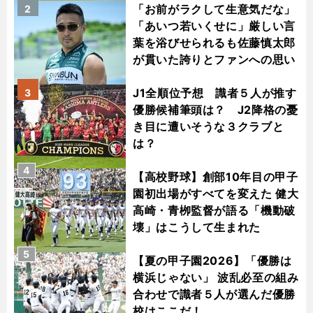
「お前がラクして生意気だな」
2
「あいつ若いくせに」厳しい言
葉を浴びせられるも佐藤慎太郎
が貫いた誇りとファンへの思い
J1全順位予想 識者５人が推す
3
優勝候補筆頭は？ J2降格の憂
き目に遭いそうな３クラブと
は？
4
【高校野球】創部10年目の甲子
園初出場がすべてを変えた 健大
高崎・青栁監督が語る「機動破
壊」はこうして生まれた
5
【夏の甲子園2026】「優勝は
横浜じゃない」 波乱必至の組み
合わせで識者５人が選んだ優勝
校はここだ！