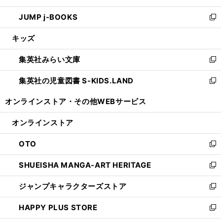
ウ
ン
ウ
し
JUMP j-BOOKS
で
ド
ィ
い
新
開
ウ
ン
ウ
し
キッズ
く
で
ド
ィ
い
開
ウ
ン
ウ
集英社みらい文庫
く
で
ド
ィ
新
開
ウ
ン
し
集英社の児童図書 S-KIDS.LAND
く
で
ド
い
新
開
ウ
ウ
し
オンラインストア・
その他WEBサービス
く
で
ィ
い
開
ン
ウ
オンラインストア
く
ド
ィ
ウ
ン
OTO
で
ド
新
開
ウ
し
SHUEISHA MANGA-ART HERITAGE
く
で
い
新
開
ウ
し
ジャンプキャラクターズストア
く
ィ
い
新
ン
ウ
し
HAPPY PLUS STORE
ド
ィ
い
新
ウ
ン
ウ
し