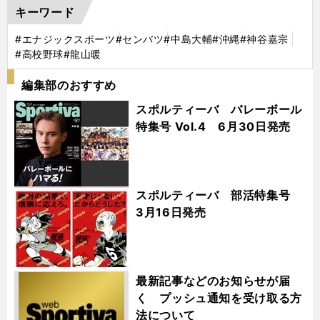
キーワード
#エナジックスポーツ
#センバツ
#中島大輔
#沖縄
#神谷嘉宗
#高校野球
#龍山暖
編集部のおすすめ
スポルティーバ バレーボール
特集号 Vol.4 6月30日発売
スポルティーバ 部活特集号
3月16日発売
最新記事などのお知らせが届
く プッシュ通知を受け取る方
法について