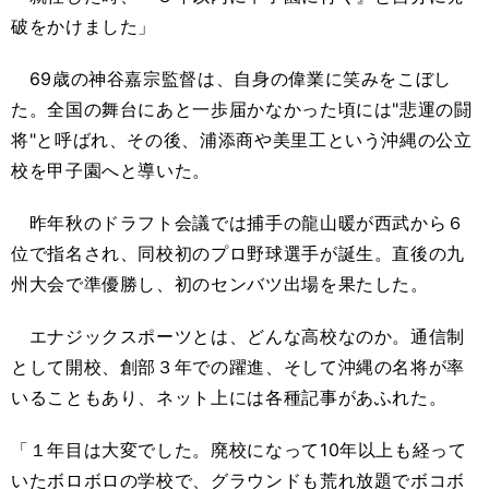
破をかけました」
69歳の神谷嘉宗監督は、自身の偉業に笑みをこぼし
た。全国の舞台にあと一歩届かなかった頃には"悲運の闘
将"と呼ばれ、その後、浦添商や美里工という沖縄の公立
校を甲子園へと導いた。
昨年秋のドラフト会議では捕手の龍山暖が西武から６
位で指名され、同校初のプロ野球選手が誕生。直後の九
州大会で準優勝し、初のセンバツ出場を果たした。
エナジックスポーツとは、どんな高校なのか。通信制
として開校、創部３年での躍進、そして沖縄の名将が率
いることもあり、ネット上には各種記事があふれた。
「１年目は大変でした。廃校になって10年以上も経って
いたボロボロの学校で、グラウンドも荒れ放題でボコボ