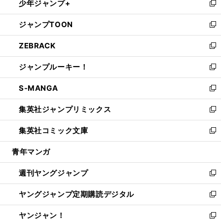
少年ジャンプ+
で
ド
ィ
い
新
開
ウ
ン
ウ
し
ジャンプTOON
く
で
ド
ィ
い
新
開
ウ
ン
ウ
し
ZEBRACK
く
で
ド
ィ
い
新
開
ウ
ン
ウ
し
ジャンプルーキー！
く
で
ド
ィ
い
新
開
ウ
ン
ウ
し
S-MANGA
く
で
ド
ィ
い
新
開
ウ
ン
ウ
し
集英社ジャンプリミックス
く
で
ド
ィ
い
新
開
ウ
ン
ウ
し
集英社コミック文庫
く
で
ド
ィ
い
新
開
ウ
ン
ウ
し
青年マンガ
く
で
ド
ィ
い
開
ウ
ン
ウ
週刊ヤングジャンプ
く
で
ド
ィ
新
開
ウ
ン
し
ヤングジャンプ定期購読デジタル
く
で
ド
い
新
開
ウ
ウ
し
ヤンジャン！
く
で
ィ
い
新