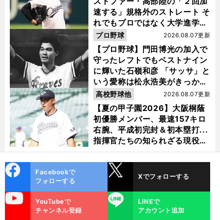
ストファー・高部陸の「２回加
速する」規格外のストレート そ
れでもプロではなく大学進学を
選ぶ理由
プロ野球
2026.08.07更新
【プロ野球】門田博光の加入で
守ったレフトでもベストナイン
に輝いた石嶺和彦 「サッサ」と
いう愛称は松永浩美がきっか
け？
高校野球他
2026.08.07更新
【夏の甲子園2026】大阪桐蔭
初優勝メンバー、最速157キロ
右腕、平成初完封＆初本塁打...
指揮官たちの知られざる現役時
代
cebo
X
Facebookで
Xでフォローする
ok
フォローする
uTube
LINE
YouTubeで
LINEで
チャンネル登録
アカウント追加