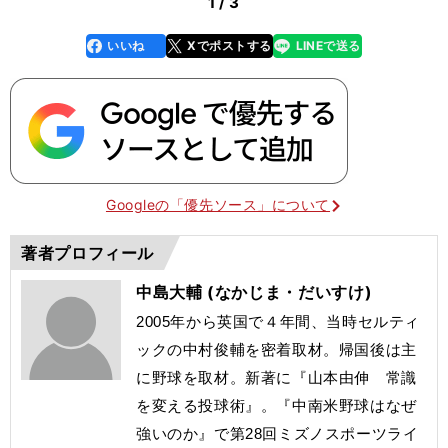
1 / 3
いいね
Xでポストする
LINEで送る
line
faceboo
x
k
Googleの「優先ソース」について
著者プロフィール
中島大輔 (なかじま・だいすけ)
2005年から英国で４年間、当時セルティ
ックの中村俊輔を密着取材。帰国後は主
に野球を取材。新著に『山本由伸 常識
を変える投球術』。
『中南米野球はなぜ
強いのか』で第28回ミズノスポーツライ