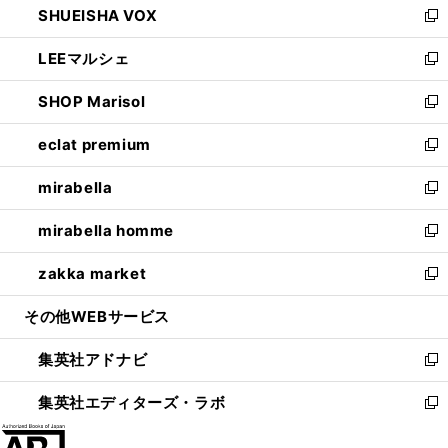
SHUEISHA VOX
で
ド
ィ
い
新
開
ウ
ン
ウ
し
LEEマルシェ
く
で
ド
ィ
い
新
開
ウ
ン
ウ
し
SHOP Marisol
く
で
ド
ィ
い
新
開
ウ
ン
ウ
し
eclat premium
く
で
ド
ィ
い
新
開
ウ
ン
ウ
し
mirabella
く
で
ド
ィ
い
新
開
ウ
ン
ウ
し
mirabella homme
く
で
ド
ィ
い
新
開
ウ
ン
ウ
し
zakka market
く
で
ド
ィ
い
新
開
ウ
ン
ウ
し
その他WEBサービス
く
で
ド
ィ
い
開
ウ
ン
ウ
集英社アドナビ
く
で
ド
ィ
新
開
ウ
ン
し
集英社エディターズ・ラボ
く
で
ド
い
新
開
ウ
ウ
し
く
で
ィ