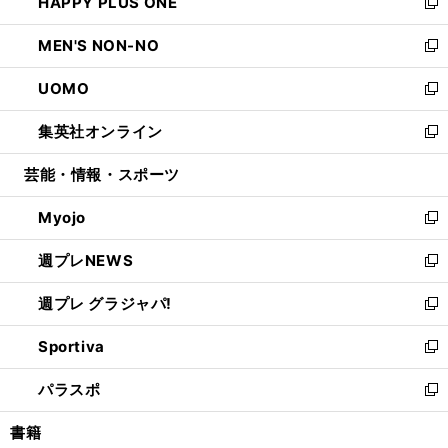
HAPPY PLUS ONE
く
で
ド
ィ
い
新
開
ウ
ン
ウ
し
MEN'S NON-NO
く
で
ド
ィ
い
新
開
ウ
ン
ウ
し
UOMO
く
で
ド
ィ
い
新
開
ウ
ン
ウ
し
集英社オンライン
く
で
ド
ィ
い
新
開
ウ
ン
ウ
し
芸能・情報・スポーツ
く
で
ド
ィ
い
開
ウ
ン
ウ
Myojo
く
で
ド
ィ
新
開
ウ
ン
し
週プレNEWS
く
で
ド
い
新
開
ウ
ウ
し
週プレ グラジャパ!
く
で
ィ
い
新
開
ン
ウ
し
Sportiva
く
ド
ィ
い
新
ウ
ン
ウ
し
パラスポ
で
ド
ィ
い
新
開
ウ
ン
ウ
し
書籍
く
で
ド
ィ
い