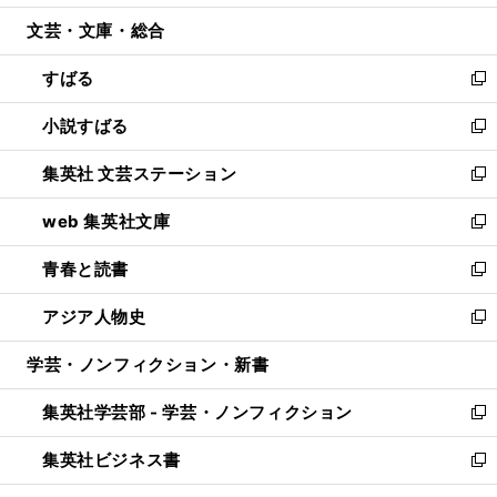
開
ウ
ン
ウ
文芸・文庫・総合
く
で
ド
ィ
開
ウ
ン
すばる
く
で
ド
新
開
ウ
し
小説すばる
く
で
い
新
開
ウ
し
集英社 文芸ステーション
く
ィ
い
新
ン
ウ
し
web 集英社文庫
ド
ィ
い
新
ウ
ン
ウ
し
青春と読書
で
ド
ィ
い
新
開
ウ
ン
ウ
し
アジア人物史
く
で
ド
ィ
い
新
開
ウ
ン
ウ
し
学芸・ノンフィクション・新書
く
で
ド
ィ
い
開
ウ
ン
ウ
集英社学芸部 - 学芸・ノンフィクション
く
で
ド
ィ
新
開
ウ
ン
し
集英社ビジネス書
く
で
ド
い
新
開
ウ
ウ
し