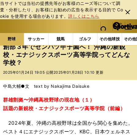
当サイトでは当社の提携先等がお客様のニーズ等について調
査・分析したり、お客様にお勧めの広告を表⽰する⽬的で Co
閉じ
okie を使⽤する場合があります。
詳しくはこちら
る
マイペ
web Sportiva (webスポルティーバ)
検索
メニュ
we
ー
野球の記事一覧
高校野球他
創部３年でセンバツ甲子
b
ジ
野球
サッカー
競馬
ゴルフ
その他球技
その他
ス
創部３年でセンバツ甲子園へ！ 沖縄の新鋭
ポ
校・エナジックスポーツ高等学院ってどんな
ル
学校？
テ
ィ
2025年01月24日 19:05 公開
2025年01月28日 10:10 更新
ー
バ
中島大輔●文 text by Nakajima Daisuke
群雄割拠〜沖縄高校野球の現在地（１）
話題の新鋭校・エナジックスポーツ高等学院（前編）
2024年夏、沖縄の高校野球は全国から関心を集めた。
ベスト４にエナジックスポーツ、KBC、日本ウェルネス