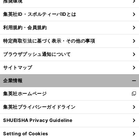
推奨環境
閉
じ
集英社ID・スポルティーバIDとは
る
利用規約・会員規約
特定商取引法に基づく表示・その他の事項
ブラウザプッシュ通知について
サイトマップ
企業情報
開
く/
集英社ホームページ
新
閉
し
じ
集英社プライバシーガイドライン
い
る
ウ
SHUEISHA Privacy Guideline
ィ
ン
Setting of Cookies
ド