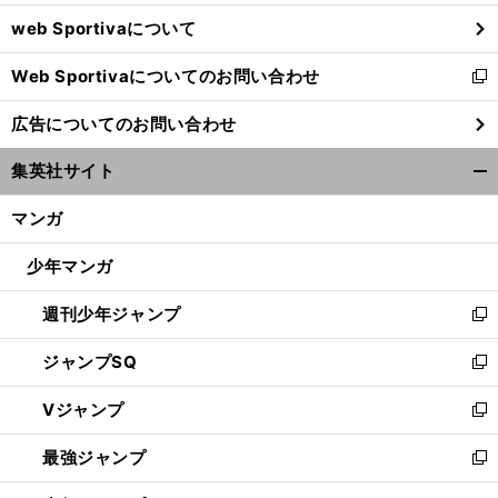
ウ
web Sportivaについて
で
開
Web Sportivaについてのお問い合わせ
く
新
し
広告についてのお問い合わせ
い
ウ
集英社サイト
ィ
開
ン
く/
マンガ
ド
閉
ウ
じ
少年マンガ
で
る
開
週刊少年ジャンプ
く
新
し
ジャンプSQ
い
新
ウ
し
Vジャンプ
ィ
い
新
ン
ウ
し
最強ジャンプ
ド
ィ
い
新
ウ
ン
ウ
し