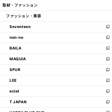
ン
ウ
し
取材・ファッション
く
で
ド
ィ
い
開
ウ
ン
ウ
ファッション・美容
く
で
ド
ィ
開
ウ
ン
Seventeen
く
で
ド
新
開
ウ
し
non-no
く
で
い
新
開
ウ
し
BAILA
く
ィ
い
新
ン
ウ
し
MAQUIA
ド
ィ
い
新
ウ
ン
ウ
し
SPUR
で
ド
ィ
い
新
開
ウ
ン
ウ
し
LEE
く
で
ド
ィ
い
新
開
ウ
ン
ウ
し
eclat
く
で
ド
ィ
い
新
開
ウ
ン
ウ
し
T JAPAN
く
で
ド
ィ
い
新
開
ウ
ン
ウ
し