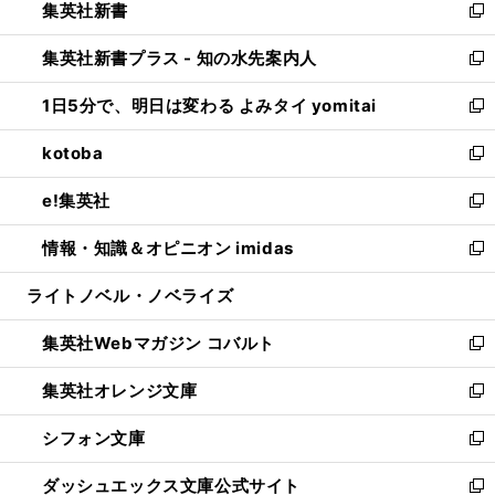
集英社新書
く
で
ィ
い
新
開
ン
ウ
し
集英社新書プラス - 知の水先案内人
く
ド
ィ
い
新
ウ
ン
ウ
し
1日5分で、明日は変わる よみタイ yomitai
で
ド
ィ
い
新
開
ウ
ン
ウ
し
kotoba
く
で
ド
ィ
い
新
開
ウ
ン
ウ
し
e!集英社
く
で
ド
ィ
い
新
開
ウ
ン
ウ
し
情報・知識＆オピニオン imidas
く
で
ド
ィ
い
新
開
ウ
ン
ウ
し
ライトノベル・ノベライズ
く
で
ド
ィ
い
開
ウ
ン
ウ
集英社Webマガジン コバルト
く
で
ド
ィ
新
開
ウ
ン
し
集英社オレンジ文庫
く
で
ド
い
新
開
ウ
ウ
し
シフォン文庫
く
で
ィ
い
新
開
ン
ウ
し
ダッシュエックス文庫公式サイト
く
ド
ィ
い
新