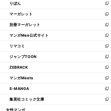
りぼん
く
で
ド
ィ
新
開
ウ
ン
し
マーガレット
く
で
ド
い
新
開
ウ
ウ
し
別冊マーガレット
く
で
ィ
い
新
開
ン
ウ
し
マンガMee公式サイト
く
ド
ィ
い
新
ウ
ン
ウ
し
リマコミ
で
ド
ィ
い
新
開
ウ
ン
ウ
し
ジャンプTOON
く
で
ド
ィ
い
新
開
ウ
ン
ウ
し
ZEBRACK
く
で
ド
ィ
い
新
開
ウ
ン
ウ
し
マンガMeets
く
で
ド
ィ
い
新
開
ウ
ン
ウ
し
S-MANGA
く
で
ド
ィ
い
新
開
ウ
ン
ウ
し
集英社コミック文庫
く
で
ド
ィ
い
新
開
ウ
ン
ウ
し
女性マンガ
く
で
ド
ィ
い