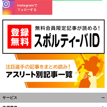
stagra
Instagramで
m
フォローする
前
へ
サービス
開
く/