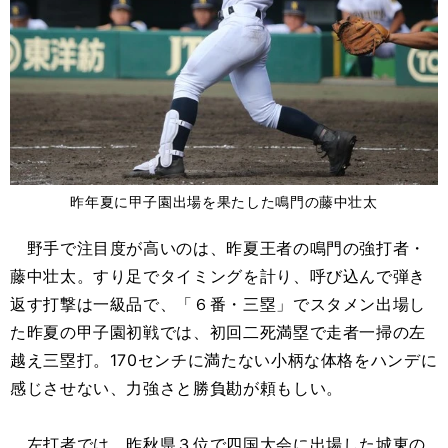
昨年夏に甲子園出場を果たした鳴門の藤中壮太
野手で注目度が高いのは、昨夏王者の鳴門の強打者・
藤中壮太。すり足でタイミングを計り、呼び込んで弾き
返す打撃は一級品で、「６番・三塁」でスタメン出場し
た昨夏の甲子園初戦では、初回二死満塁で走者一掃の左
越え三塁打。170センチに満たない小柄な体格をハンデに
感じさせない、力強さと勝負勘が頼もしい。
左打者では、昨秋県３位で四国大会に出場した城東の