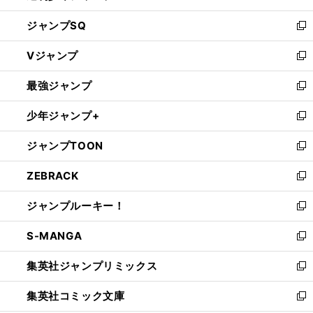
し
ジャンプSQ
い
新
ウ
し
Vジャンプ
ィ
い
新
ン
ウ
し
最強ジャンプ
ド
ィ
い
新
ウ
ン
ウ
し
少年ジャンプ+
で
ド
ィ
い
新
開
ウ
ン
ウ
し
ジャンプTOON
く
で
ド
ィ
い
新
開
ウ
ン
ウ
し
ZEBRACK
く
で
ド
ィ
い
新
開
ウ
ン
ウ
し
ジャンプルーキー！
く
で
ド
ィ
い
新
開
ウ
ン
ウ
し
S-MANGA
く
で
ド
ィ
い
新
開
ウ
ン
ウ
し
集英社ジャンプリミックス
く
で
ド
ィ
い
新
開
ウ
ン
ウ
し
集英社コミック文庫
く
で
ド
ィ
い
新
開
ウ
ン
ウ