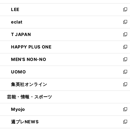
開
ウ
ン
ウ
し
LEE
く
で
ド
ィ
い
新
開
ウ
ン
ウ
し
eclat
く
で
ド
ィ
い
新
開
ウ
ン
ウ
し
T JAPAN
く
で
ド
ィ
い
新
開
ウ
ン
ウ
し
HAPPY PLUS ONE
く
で
ド
ィ
い
新
開
ウ
ン
ウ
し
MEN'S NON-NO
く
で
ド
ィ
い
新
開
ウ
ン
ウ
し
UOMO
く
で
ド
ィ
い
新
開
ウ
ン
ウ
し
集英社オンライン
く
で
ド
ィ
い
新
開
ウ
ン
ウ
し
芸能・情報・スポーツ
く
で
ド
ィ
い
開
ウ
ン
ウ
Myojo
く
で
ド
ィ
新
開
ウ
ン
し
週プレNEWS
く
で
ド
い
新
開
ウ
ウ
し