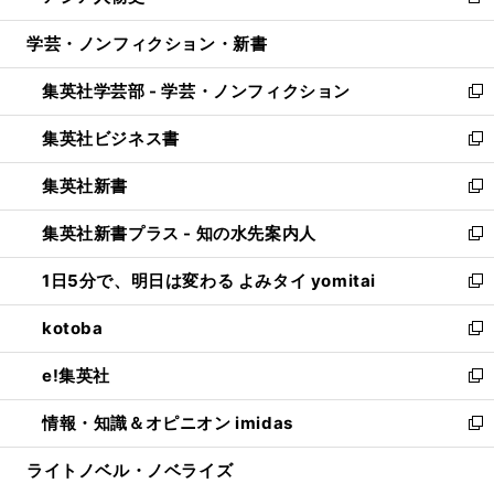
新
開
ウ
ン
ウ
し
学芸・ノンフィクション・新書
く
で
ド
ィ
い
開
ウ
ン
ウ
集英社学芸部 - 学芸・ノンフィクション
く
で
ド
ィ
新
開
ウ
ン
し
集英社ビジネス書
く
で
ド
い
新
開
ウ
ウ
し
集英社新書
く
で
ィ
い
新
開
ン
ウ
し
集英社新書プラス - 知の水先案内人
く
ド
ィ
い
新
ウ
ン
ウ
し
1日5分で、明日は変わる よみタイ yomitai
で
ド
ィ
い
新
開
ウ
ン
ウ
し
kotoba
く
で
ド
ィ
い
新
開
ウ
ン
ウ
し
e!集英社
く
で
ド
ィ
い
新
開
ウ
ン
ウ
し
情報・知識＆オピニオン imidas
く
で
ド
ィ
い
新
開
ウ
ン
ウ
し
ライトノベル・ノベライズ
く
で
ド
ィ
い
開