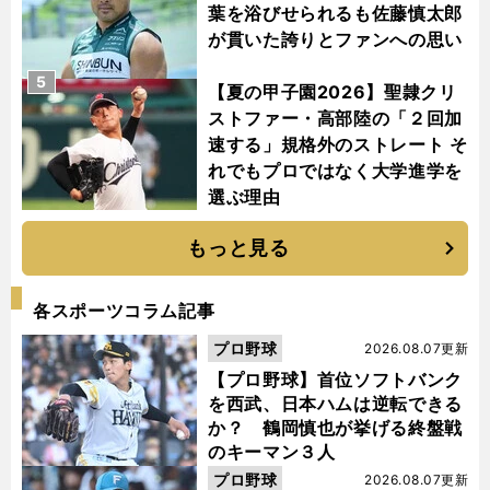
葉を浴びせられるも佐藤慎太郎
が貫いた誇りとファンへの思い
5
【夏の甲子園2026】聖隷クリ
ストファー・高部陸の「２回加
速する」規格外のストレート そ
れでもプロではなく大学進学を
選ぶ理由
もっと見る
各スポーツコラム記事
プロ野球
2026.08.07更新
【プロ野球】首位ソフトバンク
を西武、日本ハムは逆転できる
か？ 鶴岡慎也が挙げる終盤戦
のキーマン３人
プロ野球
2026.08.07更新