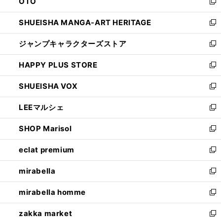
OTO
で
ド
新
開
ウ
し
SHUEISHA MANGA-ART HERITAGE
く
で
い
新
開
ウ
し
ジャンプキャラクターズストア
く
ィ
い
新
ン
ウ
し
HAPPY PLUS STORE
ド
ィ
い
新
ウ
ン
ウ
し
SHUEISHA VOX
で
ド
ィ
い
新
開
ウ
ン
ウ
し
LEEマルシェ
く
で
ド
ィ
い
新
開
ウ
ン
ウ
し
SHOP Marisol
く
で
ド
ィ
い
新
開
ウ
ン
ウ
し
eclat premium
く
で
ド
ィ
い
新
開
ウ
ン
ウ
し
mirabella
く
で
ド
ィ
い
新
開
ウ
ン
ウ
し
mirabella homme
く
で
ド
ィ
い
新
開
ウ
ン
ウ
し
zakka market
く
で
ド
ィ
い
新