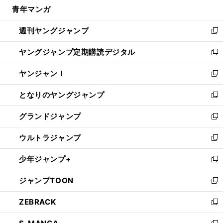
し
青年マンガ
く
で
ド
ィ
い
開
ウ
ン
ウ
週刊ヤングジャンプ
く
で
ド
ィ
新
開
ウ
ン
し
ヤングジャンプ定期購読デジタル
く
で
ド
い
新
開
ウ
ウ
し
ヤンジャン！
く
で
ィ
い
新
開
ン
ウ
し
となりのヤングジャンプ
く
ド
ィ
い
新
ウ
ン
ウ
し
グランドジャンプ
で
ド
ィ
い
新
開
ウ
ン
ウ
し
ウルトラジャンプ
く
で
ド
ィ
い
新
開
ウ
ン
ウ
し
少年ジャンプ+
く
で
ド
ィ
い
新
開
ウ
ン
ウ
し
ジャンプTOON
く
で
ド
ィ
い
新
開
ウ
ン
ウ
し
ZEBRACK
く
で
ド
ィ
い
新
開
ウ
ン
ウ
し
く