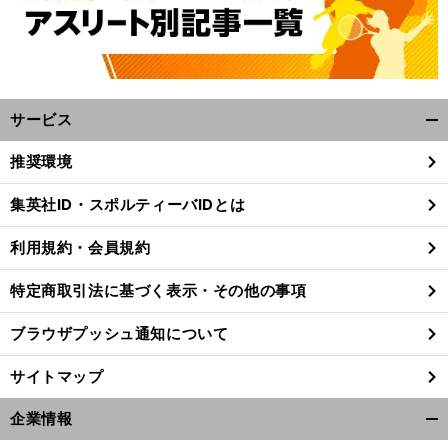
サービス
開
く/
推奨環境
閉
じ
集英社ID・スポルティーバIDとは
る
利用規約・会員規約
特定商取引法に基づく表示・その他の事項
ブラウザプッシュ通知について
サイトマップ
企業情報
開
ポ
、
.
.
.
々
ーカーフェイス投手
打率６割超
山形の有力校の大黒柱は多士済