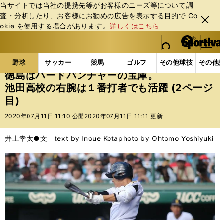
当サイトでは当社の提携先等がお客様のニーズ等について調
査・分析したり、お客様にお勧めの広告を表⽰する⽬的で Co
閉じ
okie を使⽤する場合があります。
詳しくはこちら
る
マイペ
web Sportiva (webスポルティーバ)
検索
メニュ
we
ー
野球の記事一覧
高校野球他
徳島はハードパンチャ
b
ジ
野球
サッカー
競馬
ゴルフ
その他球技
その他
ス
徳島はハードパンチャーの宝庫。
ポ
池田高校の右腕は１番打者でも活躍 (2ページ
ル
目)
テ
ィ
2020年07月11日 11:10 公開
2020年07月11日 11:11 更新
ー
バ
井上幸太●文 text by Inoue Kota
photo by Ohtomo Yoshiyuki