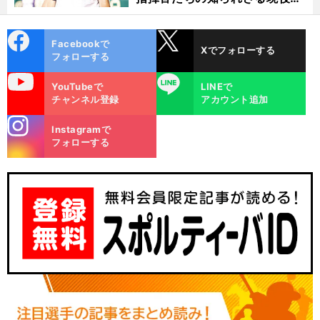
代
cebo
X
Facebookで
Xでフォローする
ok
フォローする
uTube
LINE
YouTubeで
LINEで
チャンネル登録
アカウント追加
stagra
Instagramで
m
フォローする