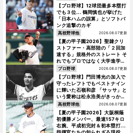
【プロ野球】12球団最多本塁打
でも３位... 鶴岡慎也が挙げた
「日本ハムの誤算」とソフトバ
ンク追撃のカギ
高校野球他
2026.08.07更新
【夏の甲子園2026】聖隷クリ
ストファー・高部陸の「２回加
速する」規格外のストレート そ
れでもプロではなく大学進学を
選ぶ理由
プロ野球
2026.08.07更新
【プロ野球】門田博光の加入で
守ったレフトでもベストナイン
に輝いた石嶺和彦 「サッサ」と
いう愛称は松永浩美がきっか
け？
高校野球他
2026.08.07更新
【夏の甲子園2026】大阪桐蔭
初優勝メンバー、最速157キロ
右腕、平成初完封＆初本塁打...
指揮官たちの知られざる現役時