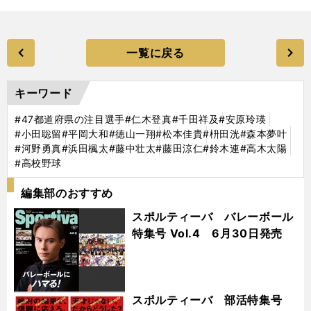
一覧に戻る
キーワード
#47都道府県の注目選手
#仁木登真
#千田祥及
#安原玲瑛
#小田聡留
#平岡大和
#徳山一翔
#松本佳貴
#枡田洸
#森本夢叶
#河野勇真
#浜田楓太
#藤中壮太
#藤田涼仁
#鈴木連
#高木太陽
#高校野球
編集部のおすすめ
スポルティーバ バレーボール
特集号 Vol.4 6月30日発売
スポルティーバ 部活特集号