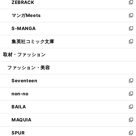
ZEBRACK
く
で
ド
ィ
い
新
開
ウ
ン
ウ
し
マンガMeets
く
で
ド
ィ
い
新
開
ウ
ン
ウ
し
S-MANGA
く
で
ド
ィ
い
新
開
ウ
ン
ウ
し
集英社コミック文庫
く
で
ド
ィ
い
新
開
ウ
ン
ウ
し
取材・ファッション
く
で
ド
ィ
い
開
ウ
ン
ウ
ファッション・美容
く
で
ド
ィ
開
ウ
ン
Seventeen
く
で
ド
新
開
ウ
し
non-no
く
で
い
新
開
ウ
し
BAILA
く
ィ
い
新
ン
ウ
し
MAQUIA
ド
ィ
い
新
ウ
ン
ウ
し
SPUR
で
ド
ィ
い
新