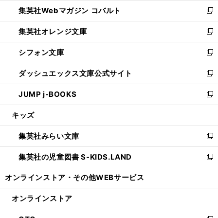
ウ
ン
ウ
集英社Webマガジン コバルト
く
で
ド
ィ
新
開
ウ
ン
し
集英社オレンジ文庫
く
で
ド
い
新
開
ウ
ウ
し
シフォン文庫
く
で
ィ
い
新
開
ン
ウ
し
ダッシュエックス文庫公式サイト
く
ド
ィ
い
新
ウ
ン
ウ
し
JUMP j-BOOKS
で
ド
ィ
い
新
開
ウ
ン
ウ
し
キッズ
く
で
ド
ィ
い
開
ウ
ン
ウ
集英社みらい文庫
く
で
ド
ィ
新
開
ウ
ン
し
集英社の児童図書 S-KIDS.LAND
く
で
ド
い
新
開
ウ
ウ
し
オンラインストア・
その他WEBサービス
く
で
ィ
い
開
ン
ウ
オンラインストア
く
ド
ィ
ウ
ン