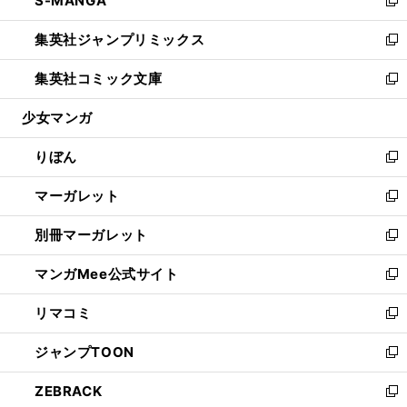
S-MANGA
で
ド
ィ
い
新
開
ウ
ン
ウ
し
集英社ジャンプリミックス
く
で
ド
ィ
い
新
開
ウ
ン
ウ
し
集英社コミック文庫
く
で
ド
ィ
い
新
開
ウ
ン
ウ
し
少女マンガ
く
で
ド
ィ
い
開
ウ
ン
ウ
りぼん
く
で
ド
ィ
新
開
ウ
ン
し
マーガレット
く
で
ド
い
新
開
ウ
ウ
し
別冊マーガレット
く
で
ィ
い
新
開
ン
ウ
し
マンガMee公式サイト
く
ド
ィ
い
新
ウ
ン
ウ
し
リマコミ
で
ド
ィ
い
新
開
ウ
ン
ウ
し
ジャンプTOON
く
で
ド
ィ
い
新
開
ウ
ン
ウ
し
ZEBRACK
く
で
ド
ィ
い
新