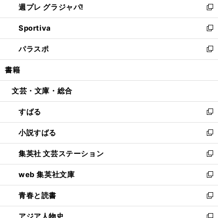
週プレ グラジャパ!
く
で
ィ
い
新
開
ン
ウ
し
Sportiva
く
ド
ィ
い
新
ウ
ン
ウ
し
パラスポ
で
ド
ィ
い
新
開
ウ
ン
ウ
し
書籍
く
で
ド
ィ
い
開
ウ
ン
ウ
文芸・文庫・総合
く
で
ド
ィ
開
ウ
ン
すばる
く
で
ド
新
開
ウ
し
小説すばる
く
で
い
新
開
ウ
し
集英社 文芸ステーション
く
ィ
い
新
ン
ウ
し
web 集英社文庫
ド
ィ
い
新
ウ
ン
ウ
し
青春と読書
で
ド
ィ
い
新
開
ウ
ン
ウ
し
アジア人物史
く
で
ド
ィ
い