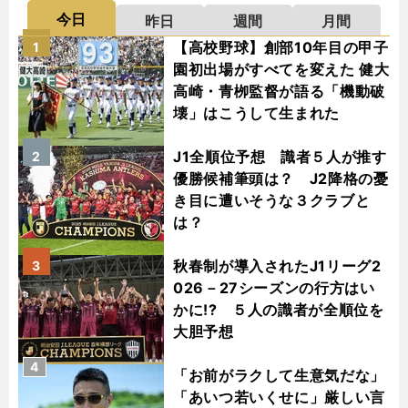
今日
昨日
週間
月間
【高校野球】創部10年目の甲子
1
園初出場がすべてを変えた 健大
高崎・青栁監督が語る「機動破
壊」はこうして生まれた
J1全順位予想 識者５人が推す
2
優勝候補筆頭は？ J2降格の憂
き目に遭いそうな３クラブと
は？
秋春制が導入されたJ1リーグ2
3
026－27シーズンの行方はい
かに!? ５人の識者が全順位を
大胆予想
4
「お前がラクして生意気だな」
「あいつ若いくせに」厳しい言