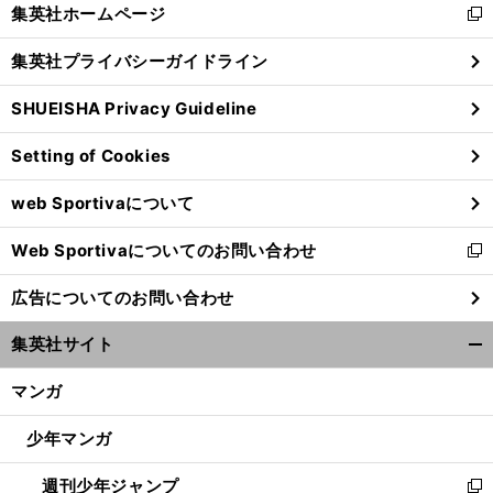
く/
集英社ホームページ
新
閉
し
じ
集英社プライバシーガイドライン
い
る
ウ
SHUEISHA Privacy Guideline
ィ
ン
Setting of Cookies
ド
ウ
web Sportivaについて
で
開
Web Sportivaについてのお問い合わせ
く
新
し
広告についてのお問い合わせ
い
ウ
集英社サイト
ィ
開
ン
く/
マンガ
ド
閉
ウ
じ
少年マンガ
で
る
開
週刊少年ジャンプ
く
新