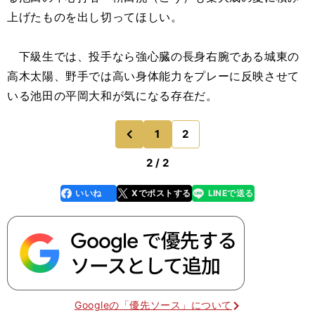
上げたものを出し切ってほしい。
下級生では、投手なら強心臓の長身右腕である城東の
高木太陽、野手では高い身体能力をプレーに反映させて
いる池田の平岡大和が気になる存在だ。
1
2
のページへ
前
2 / 2
いいね
Xでポストする
LINEで送る
line
faceboo
x
k
Googleの「優先ソース」について