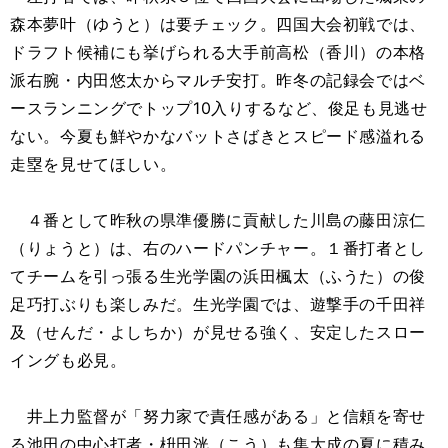
森本夢叶（ゆうと）は要チェック。四国大会初戦では、
ドラフト候補にも挙げられる大手前高松（香川）の本格
派右腕・内田悠太からマルチ安打。昨冬の記録会ではベ
ースランニングでトップ10入りするなど、俊足も見逃せ
ない。今夏も鮮やかなバットさばきとスピード感溢れる
走塁を見せてほしい。
４番として昨秋の県準優勝に貢献した川島の藤田涼仁
（りょうと）は、右のハードパンチャー。１番打者とし
てチームを引っ張る生光学園の浜田楓太（ふうた）の俊
足巧打ぶりも楽しみだ。生光学園では、遊撃手の千田祥
及（せんだ・よしちか）が見せる強く、安定したスロー
イングも必見。
井上力監督が「努力家で責任感がある」と信頼を寄せ
る池田の中心打者・枡田洸（こう）も集大成の夏に積み