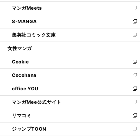
開
ウ
ン
ウ
し
マンガMeets
く
で
ド
ィ
い
新
開
ウ
ン
ウ
し
S-MANGA
く
で
ド
ィ
い
新
開
ウ
ン
ウ
し
集英社コミック文庫
く
で
ド
ィ
い
新
開
ウ
ン
ウ
し
女性マンガ
く
で
ド
ィ
い
開
ウ
ン
ウ
Cookie
く
で
ド
ィ
新
開
ウ
ン
し
Cocohana
く
で
ド
い
新
開
ウ
ウ
し
office YOU
く
で
ィ
い
新
開
ン
ウ
し
マンガMee公式サイト
く
ド
ィ
い
新
ウ
ン
ウ
し
リマコミ
で
ド
ィ
い
新
開
ウ
ン
ウ
し
ジャンプTOON
く
で
ド
ィ
い
新
開
ウ
ン
ウ
し