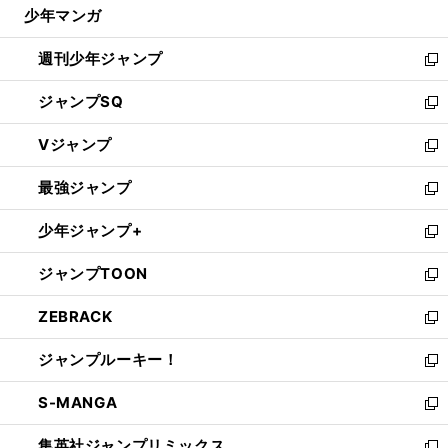
じ
少年マンガ
で
る
開
週刊少年ジャンプ
く
新
し
ジャンプSQ
い
新
ウ
し
Vジャンプ
ィ
い
新
ン
ウ
し
最強ジャンプ
ド
ィ
い
新
ウ
ン
ウ
し
少年ジャンプ+
で
ド
ィ
い
新
開
ウ
ン
ウ
し
ジャンプTOON
く
で
ド
ィ
い
新
開
ウ
ン
ウ
し
ZEBRACK
く
で
ド
ィ
い
新
開
ウ
ン
ウ
し
ジャンプルーキー！
く
で
ド
ィ
い
新
開
ウ
ン
ウ
し
S-MANGA
く
で
ド
ィ
い
新
開
ウ
ン
ウ
し
集英社ジャンプリミックス
く
で
ド