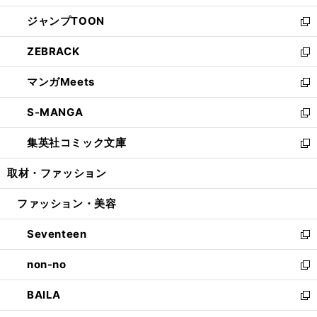
開
ウ
ン
ウ
し
ジャンプTOON
く
で
ド
ィ
い
新
開
ウ
ン
ウ
し
ZEBRACK
く
で
ド
ィ
い
新
開
ウ
ン
ウ
し
マンガMeets
く
で
ド
ィ
い
新
開
ウ
ン
ウ
し
S-MANGA
く
で
ド
ィ
い
新
開
ウ
ン
ウ
し
集英社コミック文庫
く
で
ド
ィ
い
新
開
ウ
ン
ウ
し
取材・ファッション
く
で
ド
ィ
い
開
ウ
ン
ウ
ファッション・美容
く
で
ド
ィ
開
ウ
ン
Seventeen
く
で
ド
新
開
ウ
し
non-no
く
で
い
新
開
ウ
し
BAILA
く
ィ
い
新
ン
ウ
し