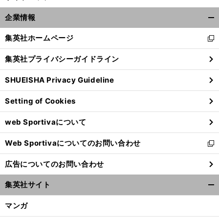
企業情報
開
く/
集英社ホームページ
新
閉
し
じ
集英社プライバシーガイドライン
い
る
ウ
SHUEISHA Privacy Guideline
ィ
ン
Setting of Cookies
ド
ウ
前
web Sportivaについて
で
へ
開
Web Sportivaについてのお問い合わせ
く
新
し
広告についてのお問い合わせ
い
ウ
集英社サイト
ィ
開
ン
く/
マンガ
ド
閉
ウ