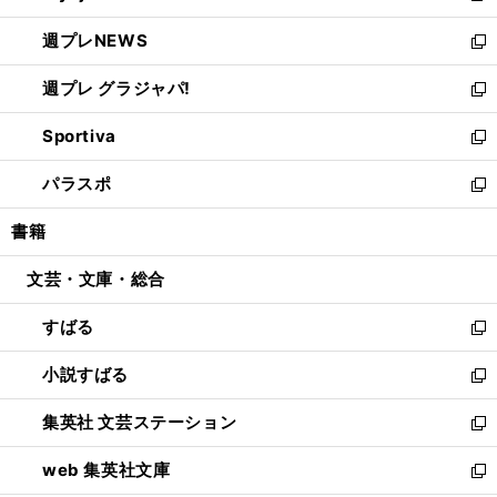
開
ウ
ン
し
週プレNEWS
く
で
ド
い
新
開
ウ
ウ
し
週プレ グラジャパ!
く
で
ィ
い
新
開
ン
ウ
し
Sportiva
く
ド
ィ
い
新
ウ
ン
ウ
し
パラスポ
で
ド
ィ
い
新
開
ウ
ン
ウ
し
書籍
く
で
ド
ィ
い
開
ウ
ン
ウ
文芸・文庫・総合
く
で
ド
ィ
開
ウ
ン
すばる
く
で
ド
新
開
ウ
し
小説すばる
く
で
い
新
開
ウ
し
集英社 文芸ステーション
く
ィ
い
新
ン
ウ
し
web 集英社文庫
ド
ィ
い
新
ウ
ン