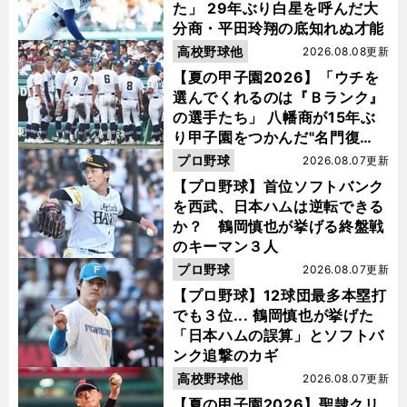
た」 29年ぶり白星を呼んだ大
分商・平田玲翔の底知れぬ才能
高校野球他
2026.08.08更新
【夏の甲子園2026】「ウチを
選んでくれるのは『Ｂランク』
の選手たち」 八幡商が15年ぶ
り甲子園をつかんだ"名門復
活"の舞台裏
プロ野球
2026.08.07更新
【プロ野球】首位ソフトバンク
を西武、日本ハムは逆転できる
か？ 鶴岡慎也が挙げる終盤戦
のキーマン３人
プロ野球
2026.08.07更新
【プロ野球】12球団最多本塁打
でも３位... 鶴岡慎也が挙げた
「日本ハムの誤算」とソフトバ
ンク追撃のカギ
高校野球他
2026.08.07更新
【夏の甲子園2026】聖隷クリ