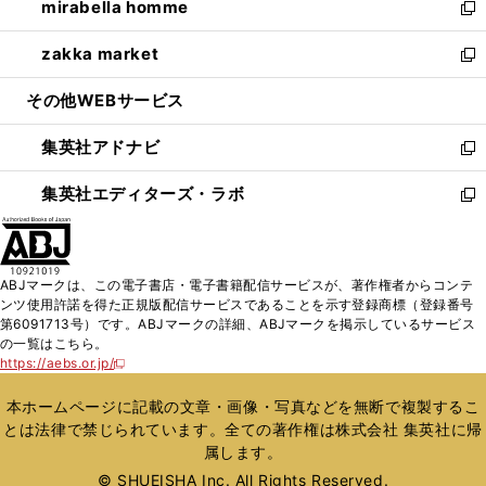
mirabella homme
く
で
ド
ィ
い
新
開
ウ
ン
ウ
し
zakka market
く
で
ド
ィ
い
新
開
ウ
ン
ウ
し
その他WEBサービス
く
で
ド
ィ
い
開
ウ
ン
ウ
集英社アドナビ
く
で
ド
ィ
新
開
ウ
ン
し
集英社エディターズ・ラボ
く
で
ド
い
新
開
ウ
ウ
し
く
で
ィ
い
開
ン
ウ
ABJマークは、この電子書店・電子書籍配信サービスが、著作権者からコンテ
く
ド
ィ
ンツ使用許諾を得た正規版配信サービスであることを示す登録商標（登録番号
ウ
ン
第6091713号）です。ABJマークの詳細、ABJマークを掲示しているサービス
で
ド
の一覧はこちら。
開
ウ
https://aebs.or.jp/
新
く
で
し
い
開
本ホームページに記載の文章・画像・写真などを無断で複製するこ
ウ
く
とは法律で禁じられています。全ての著作権は株式会社 集英社に帰
ィ
属します。
ン
ド
© SHUEISHA Inc. All Rights Reserved.