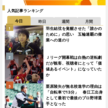
人気記事ランキング
今日
昨日
週間
月間
羽生結弦を覚醒させた「誰かの
1
ために」の思い 五輪連覇の偉
業への道のり
Ｊリーグ開幕戦は白熱の逆転劇
2
だが観客、視聴者にとって「価
値あるイベント」になっていた
か
栗原陵矢が無名校進学の理由は
3
「自転車で13分」 春江工出身
として最初で最後のプロ野球選
手となった