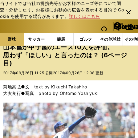
当サイトでは当社の提携先等がお客様のニーズ等について調
査・分析したり、お客様にお勧めの広告を表⽰する⽬的で Co
閉じ
okie を使⽤する場合があります。
詳しくはこちら
る
マイペ
web Sportiva (webスポルティーバ)
検索
メニュ
we
ー
野球の記事一覧
高校野球他
山本昌が甲子園のエース
b
ジ
野球
サッカー
競馬
ゴルフ
その他球技
その他
ス
山本昌が甲子園のエース10人を評価。
ポ
思わず「ほしい」と言ったのは？ (6ページ
ル
目)
テ
ィ
2017年09月26日 11:25 公開
2017年09月26日 12:08 更新
ー
バ
菊地高弘●文 text by Kikuchi Takahiro
大友良行●写真 photo by Ohtomo Yoshiyuki