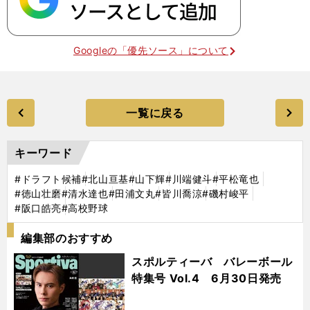
Googleの「優先ソース」について
一覧に戻る
キーワード
#ドラフト候補
#北山亘基
#山下輝
#川端健斗
#平松竜也
#徳山壮磨
#清水達也
#田浦文丸
#皆川喬涼
#磯村峻平
#阪口皓亮
#高校野球
編集部のおすすめ
スポルティーバ バレーボール
特集号 Vol.4 6月30日発売