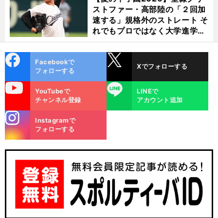
ストファー・高部陸の「２回加
速する」規格外のストレート そ
れでもプロではなく大学進学を
選ぶ理由
cebo
X
Facebookで
Xでフォローする
ok
フォローする
uTube
LINE
YouTubeで
LINEで
チャンネル登録
アカウント追加
stagra
Instagramで
m
フォローする