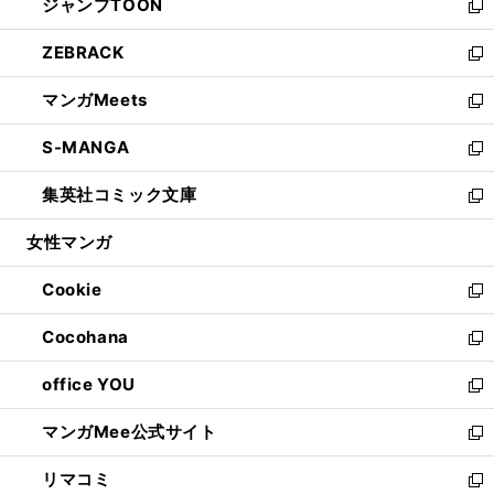
ジャンプTOON
く
で
ド
ィ
い
新
開
ウ
ン
ウ
し
ZEBRACK
く
で
ド
ィ
い
新
開
ウ
ン
ウ
し
マンガMeets
く
で
ド
ィ
い
新
開
ウ
ン
ウ
し
S-MANGA
く
で
ド
ィ
い
新
開
ウ
ン
ウ
し
集英社コミック文庫
く
で
ド
ィ
い
新
開
ウ
ン
ウ
し
女性マンガ
く
で
ド
ィ
い
開
ウ
ン
ウ
Cookie
く
で
ド
ィ
新
開
ウ
ン
し
Cocohana
く
で
ド
い
新
開
ウ
ウ
し
office YOU
く
で
ィ
い
新
開
ン
ウ
し
マンガMee公式サイト
く
ド
ィ
い
新
ウ
ン
ウ
し
リマコミ
で
ド
ィ
い
新