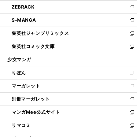
開
ウ
ン
ウ
し
ZEBRACK
く
で
ド
ィ
い
新
開
ウ
ン
ウ
し
S-MANGA
く
で
ド
ィ
い
新
開
ウ
ン
ウ
し
集英社ジャンプリミックス
く
で
ド
ィ
い
新
開
ウ
ン
ウ
し
集英社コミック文庫
く
で
ド
ィ
い
新
開
ウ
ン
ウ
し
少女マンガ
く
で
ド
ィ
い
開
ウ
ン
ウ
りぼん
く
で
ド
ィ
新
開
ウ
ン
し
マーガレット
く
で
ド
い
新
開
ウ
ウ
し
別冊マーガレット
く
で
ィ
い
新
開
ン
ウ
し
マンガMee公式サイト
く
ド
ィ
い
新
ウ
ン
ウ
し
リマコミ
で
ド
ィ
い
新
開
ウ
ン
ウ
し