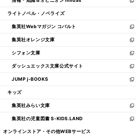
情報・知識＆オピニオン imidas
く
で
ド
ィ
い
新
開
ウ
ン
ウ
し
ライトノベル・ノベライズ
く
で
ド
ィ
い
開
ウ
ン
ウ
集英社Webマガジン コバルト
く
で
ド
ィ
新
開
ウ
ン
し
集英社オレンジ文庫
く
で
ド
い
新
開
ウ
ウ
し
シフォン文庫
く
で
ィ
い
新
開
ン
ウ
し
ダッシュエックス文庫公式サイト
く
ド
ィ
い
新
ウ
ン
ウ
し
JUMP j-BOOKS
で
ド
ィ
い
新
開
ウ
ン
ウ
し
キッズ
く
で
ド
ィ
い
開
ウ
ン
ウ
集英社みらい文庫
く
で
ド
ィ
新
開
ウ
ン
し
集英社の児童図書 S-KIDS.LAND
く
で
ド
い
新
開
ウ
ウ
し
オンラインストア・
その他WEBサービス
く
で
ィ
い