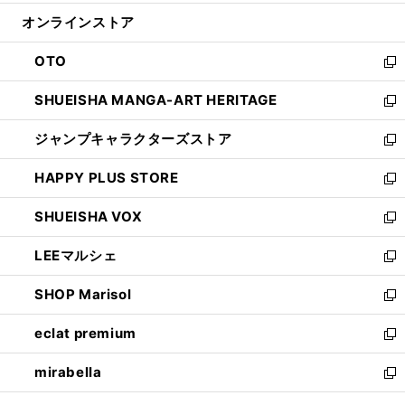
開
ン
ウ
オンラインストア
く
ド
ィ
ウ
ン
OTO
で
ド
新
開
ウ
し
SHUEISHA MANGA-ART HERITAGE
く
で
い
新
開
ウ
し
ジャンプキャラクターズストア
く
ィ
い
新
ン
ウ
し
HAPPY PLUS STORE
ド
ィ
い
新
ウ
ン
ウ
し
SHUEISHA VOX
で
ド
ィ
い
新
開
ウ
ン
ウ
し
LEEマルシェ
く
で
ド
ィ
い
新
開
ウ
ン
ウ
し
SHOP Marisol
く
で
ド
ィ
い
新
開
ウ
ン
ウ
し
eclat premium
く
で
ド
ィ
い
新
開
ウ
ン
ウ
し
mirabella
く
で
ド
ィ
い
新
開
ウ
ン
ウ
し