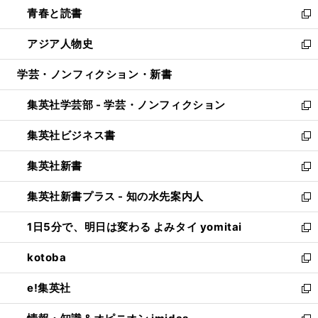
ウ
し
青春と読書
で
ド
ィ
い
新
開
ウ
ン
ウ
し
アジア人物史
く
で
ド
ィ
い
新
開
ウ
ン
ウ
し
学芸・ノンフィクション・新書
く
で
ド
ィ
い
開
ウ
ン
ウ
集英社学芸部 - 学芸・ノンフィクション
く
で
ド
ィ
新
開
ウ
ン
し
集英社ビジネス書
く
で
ド
い
新
開
ウ
ウ
し
集英社新書
く
で
ィ
い
新
開
ン
ウ
し
集英社新書プラス - 知の水先案内人
く
ド
ィ
い
新
ウ
ン
ウ
し
1日5分で、明日は変わる よみタイ yomitai
で
ド
ィ
い
新
開
ウ
ン
ウ
し
kotoba
く
で
ド
ィ
い
新
開
ウ
ン
ウ
し
e!集英社
く
で
ド
ィ
い
新
開
ウ
ン
ウ
し