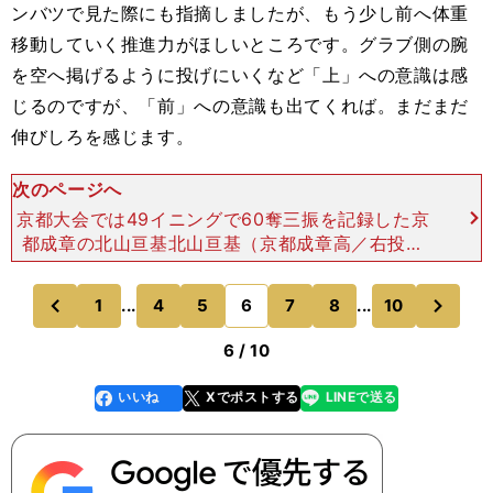
ンバツで見た際にも指摘しましたが、もう少し前へ体重
移動していく推進力がほしいところです。グラブ側の腕
を空へ掲げるように投げにいくなど「上」への意識は感
じるのですが、「前」への意識も出てくれば。まだまだ
伸びしろを感じます。
次のページへ
京都大会では49イニングで60奪三振を記録した京
都成章の北山亘基北山亘基（京都成章高／右投右
打）小気味いいピッチングをする投手ですね。スピ
ードガンの数字より、キレで勝負するタイプ。140
次
1
...
4
5
6
7
8
...
10
のページへ
のページへ
キロ前後でも、
前
6 / 10
いいね
Xでポストする
LINEで送る
line
faceboo
x
k