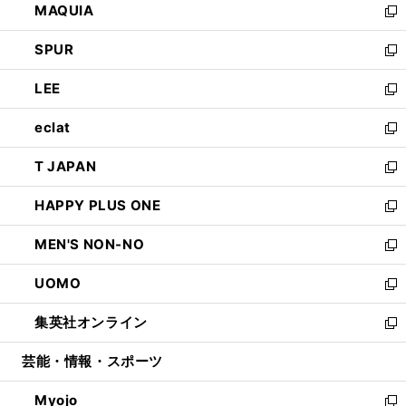
MAQUIA
ド
ィ
い
新
ウ
ン
ウ
し
SPUR
で
ド
ィ
い
新
開
ウ
ン
ウ
し
LEE
く
で
ド
ィ
い
新
開
ウ
ン
ウ
し
eclat
く
で
ド
ィ
い
新
開
ウ
ン
ウ
し
T JAPAN
く
で
ド
ィ
い
新
開
ウ
ン
ウ
し
HAPPY PLUS ONE
く
で
ド
ィ
い
新
開
ウ
ン
ウ
し
MEN'S NON-NO
く
で
ド
ィ
い
新
開
ウ
ン
ウ
し
UOMO
く
で
ド
ィ
い
新
開
ウ
ン
ウ
し
集英社オンライン
く
で
ド
ィ
い
新
開
ウ
ン
ウ
し
芸能・情報・スポーツ
く
で
ド
ィ
い
開
ウ
ン
ウ
Myojo
く
で
ド
ィ
新