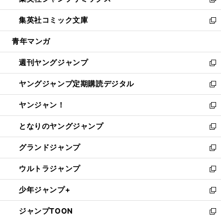
ィ
い
新
開
ウ
ン
ウ
し
集英社コミック文庫
く
で
ド
ィ
い
新
開
ウ
ン
ウ
し
青年マンガ
く
で
ド
ィ
い
開
ウ
ン
ウ
週刊ヤングジャンプ
く
で
ド
ィ
新
開
ウ
ン
し
ヤングジャンプ定期購読デジタル
く
で
ド
い
新
開
ウ
ウ
し
ヤンジャン！
く
で
ィ
い
新
開
ン
ウ
し
となりのヤングジャンプ
く
ド
ィ
い
新
ウ
ン
ウ
し
グランドジャンプ
で
ド
ィ
い
新
開
ウ
ン
ウ
し
ウルトラジャンプ
く
で
ド
ィ
い
新
開
ウ
ン
ウ
し
少年ジャンプ+
く
で
ド
ィ
い
新
開
ウ
ン
ウ
し
ジャンプTOON
く
で
ド
ィ
い
新