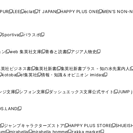
い
い
い
い
ド
ド
ド
ド
ド
開
く
開
く
開
く
開
ウ
ウ
ウ
ウ
ウ
ウ
ウ
ウ
ウ
PUR
LEE
eclat
T JAPAN
HAPPY PLUS ONE
MEN'S NON-
く
く
く
く
新
新
新
新
新
ィ
ィ
ィ
ィ
で
で
で
で
で
し
し
し
し
し
ン
ン
ン
ン
開
開
開
開
開
い
い
い
い
い
ド
ド
ド
ド
く
く
く
く
く
ウ
ウ
ウ
ウ
ウ
ウ
ウ
ウ
ウ
Sportiva
パラスポ
新
新
ィ
ィ
ィ
ィ
ィ
で
で
で
で
し
し
し
ン
ン
ン
ン
ン
開
開
開
開
い
い
い
ド
ド
ド
ド
ド
ョン
web 集英社文庫
青春と読書
アジア人物史
く
く
く
く
新
新
新
新
ウ
ウ
ウ
ウ
ウ
ウ
ウ
ウ
し
し
し
し
ィ
ィ
ィ
で
で
で
で
で
い
い
い
い
ン
ン
ン
集英社ビジネス書
集英社新書
集英社新書プラス - 知の水先案内人
開
開
開
開
開
新
新
新
ウ
ウ
ウ
ウ
ド
ド
ド
kotoba
e!集英社
情報・知識＆オピニオン imidas
く
く
く
く
く
新
し
新
し
新
ィ
ィ
ィ
ィ
ウ
ウ
ウ
し
し
い
し
い
し
ン
ン
ン
ン
で
で
で
い
い
ウ
い
ウ
い
ド
ド
ド
ド
ンジ文庫
シフォン文庫
ダッシュエックス文庫公式サイト
JUMP 
開
開
開
新
新
新
ウ
ウ
ィ
ウ
ィ
ウ
ウ
ウ
ウ
ウ
く
く
く
し
し
し
ィ
ィ
ン
ィ
ン
ィ
で
で
で
で
い
い
い
ン
ン
ド
ン
ド
ン
S.LAND
開
開
開
開
新
ウ
ウ
ウ
ド
ド
ウ
ド
ウ
ド
く
く
く
く
し
ィ
ィ
ィ
ウ
ウ
で
ウ
で
ウ
い
ン
ン
ン
ジャンプキャラクターズストア
HAPPY PLUS STORE
SHUEIS
で
で
開
で
開
で
新
新
新
ウ
ド
ド
ド
ium
mirabella
mirabella homme
zakka market
開
開
く
開
く
開
し
新
新
新
し
新
し