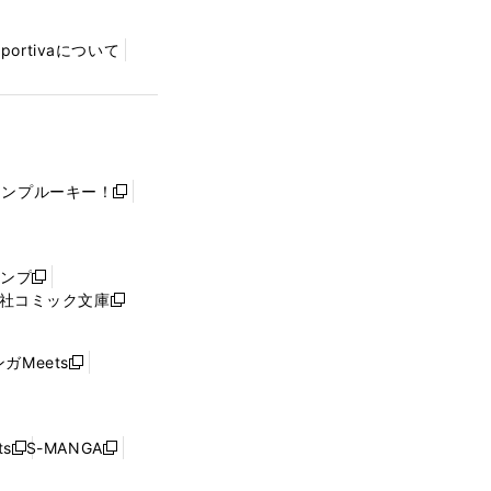
Sportivaについて
ャンプルーキー！
新
し
い
ウ
ャンプ
新
ィ
社コミック文庫
し
新
ン
い
し
ド
ウ
い
ウ
ガMeets
新
ィ
ウ
で
し
ン
ィ
開
い
ド
ン
く
ウ
ウ
ド
s
S-MANGA
新
新
ィ
で
ウ
し
し
ン
開
で