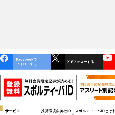
ebo
X
YouTube
Facebookで
Xでフォローする
ok
フォローする
サービス
推奨環境
集英社ID・スポルティーバIDとは