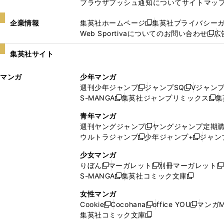
ブラウザプッシュ通知について
サイトマッ
企業情報
集英社ホームページ
集英社プライバシー
新
Web Sportivaについてのお問い合わせ
広
し
新
い
し
集英社サイト
ウ
い
ィ
ウ
マンガ
少年マンガ
ン
ィ
週刊少年ジャンプ
ジャンプSQ
Vジャン
ド
ン
新
新
S-MANGA
集英社ジャンプリミックス
集
ウ
ド
新
し
し
新
で
ウ
し
い
い
し
青年マンガ
開
で
い
ウ
ウ
い
週刊ヤングジャンプ
ヤングジャンプ定期
新
く
開
ウ
ィ
ィ
ウ
ウルトラジャンプ
少年ジャンプ+
ジャン
新
し
新
く
ィ
ン
ン
ィ
し
い
し
ン
ド
ド
ン
少女マンガ
い
ウ
い
ド
ウ
ウ
ド
りぼん
マーガレット
別冊マーガレット
新
新
新
ウ
ィ
ウ
ウ
で
で
ウ
S-MANGA
集英社コミック文庫
し
新
し
新
ィ
ン
ィ
で
開
開
で
い
し
い
し
ン
ド
ン
女性マンガ
開
く
く
開
ウ
い
ウ
い
ド
ウ
ド
Cookie
Cocohana
office YOU
マンガM
く
く
新
新
新
ィ
ウ
ィ
ウ
ウ
で
ウ
集英社コミック文庫
し
新
し
し
ン
ィ
ン
ィ
で
開
で