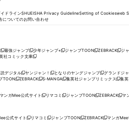
プ
ガイドライン
SHUEISHA Privacy Guideline
Setting of Cookies
web 
告についてのお問い合わせ
プ
最強ジャンプ
少年ジャンプ+
ジャンプTOON
ZEBRACK
ジ
新
新
新
新
新
英社コミック文庫
し
新
し
し
し
し
い
い
し
い
い
い
ウ
ウ
い
ウ
ウ
ウ
購読デジタル
ヤンジャン！
となりのヤングジャンプ
グランドジ
新
新
新
ィ
ィ
ウ
ィ
ィ
ィ
プTOON
ZEBRACK
S-MANGA
集英社ジャンプリミックス
集英
新
し
新
し
新
し
新
ン
ン
ィ
ン
ン
ン
し
い
し
い
し
い
し
ド
ド
ン
ド
ド
ド
い
ウ
い
ウ
い
ウ
い
ウ
ウ
ド
ウ
ウ
ウ
マンガMee公式サイト
リマコミ
ジャンプTOON
ZEBRACK
マン
新
新
新
新
ウ
ィ
ウ
ィ
ウ
ィ
ウ
で
で
ウ
で
で
で
し
し
し
し
し
ィ
ン
ィ
ン
ィ
ン
ィ
開
開
で
開
開
開
い
い
い
い
い
ン
ド
ン
ド
ン
ド
ン
く
く
開
く
く
く
ウ
ウ
ウ
ウ
ウ
ド
ウ
ド
ウ
ド
ウ
ド
ee公式サイト
リマコミ
ジャンプTOON
ZEBRACK
マンガMeet
く
新
新
新
新
ィ
ィ
ィ
ィ
ィ
ウ
で
ウ
で
ウ
で
ウ
し
し
し
し
ン
ン
ン
ン
ン
で
開
で
開
で
開
で