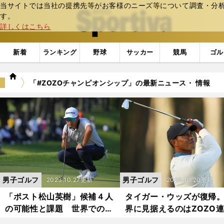
当サイトでは当社の提携先等がお客様のニーズ等について調査・分析し
web Sportiva (webスポルティーバ)
す。
詳しくはこちら
新着
ランキング
野球
サッカー
競馬
ゴル
we
「#ZOZOチャンピオンシップ」の最新ニュース・ 情報
b
ス
ポ
ル
テ
ィ
ー
バ
男子ゴルフ
男子ゴルフ
2023.10.27更新
2020.10.20更新
「ポスト松山英樹」候補４人
タイガー・ウッズが復帰
の可能性と課題 世界での活
界に見据えるのはZOZO
躍が期待される若手の現在地
とマスターズ