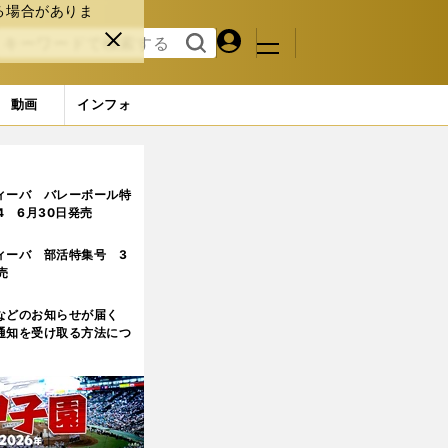
る場合がありま
マイペ
閉じ
検索
メニュ
ー
る
す
ジ
る
動画
インフォ
ィーバ バレーボール特
.4 6月30日発売
ィーバ 部活特集号 3
売
などのお知らせが届く
通知を受け取る方法につ