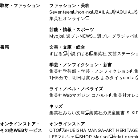
い
し
い
い
ド
ン
ド
ン
取材・ファッション
ファッション・美容
開
く
開
ウ
い
ウ
ウ
ウ
ド
ウ
ド
Seventeen
non-no
BAILA
MAQUIA
S
く
く
新
新
新
新
ィ
ウ
ィ
ィ
で
ウ
で
ウ
集英社オンライン
し
新
し
し
し
ン
ィ
ン
ン
開
で
開
で
い
し
い
い
い
ド
ン
ド
ド
芸能・情報・スポーツ
く
開
く
開
ウ
い
ウ
ウ
ウ
ウ
ド
ウ
ウ
Myojo
週プレNEWS
週プレ グラジャパ!
く
く
新
新
新
ィ
ウ
ィ
ィ
ィ
で
ウ
で
で
し
し
ン
ィ
ン
ン
ン
書籍
文芸・文庫・総合
開
で
開
開
い
い
ド
ン
ド
ド
ド
すばる
小説すばる
集英社 文芸ステーシ
く
開
く
く
新
新
ウ
ウ
ウ
ド
ウ
ウ
ウ
く
し
し
ィ
ィ
学芸・ノンフィクション・新書
で
ウ
で
で
で
い
い
ン
ン
集英社学芸部 - 学芸・ノンフィクション
開
で
開
開
開
新
ウ
ウ
ド
ド
1日5分で、明日は変わる よみタイ yomitai
く
開
く
く
く
し
新
ィ
ィ
ウ
ウ
く
い
ン
ン
ライトノベル・ノベライズ
で
で
ウ
ド
ド
集英社Webマガジン コバルト
集英社オレ
開
開
新
ィ
ウ
ウ
く
く
し
ン
キッズ
で
で
い
ド
集英社みらい文庫
集英社の児童図書 S-KID
開
開
新
ウ
ウ
く
く
し
ィ
オンラインストア・
オンラインストア
で
い
ン
その他WEBサービス
OTO
SHUEISHA MANGA-ART HERITAGE
開
新
ウ
ド
LEEマルシェ
SHOP Marisol
eclat prem
く
し
新
新