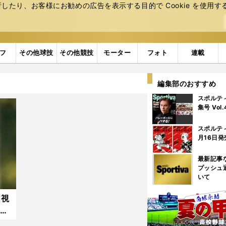
たり、お客様にお勧めの広告を表⽰する⽬的で Cookie を使⽤す
フ
その他球技
その他競技
モーター
フォト
連載
編集部のおすすめ
スポルテ
集号 Vol
スポルテ
月16日発
最新記事
プッシュ
いて
。視
連覇