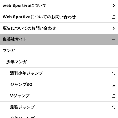
ウ
web Sportivaについて
で
開
Web Sportivaについてのお問い合わせ
く
新
し
広告についてのお問い合わせ
い
ウ
集英社サイト
ィ
開
ン
く/
マンガ
ド
閉
ウ
じ
少年マンガ
で
る
開
週刊少年ジャンプ
く
新
し
ジャンプSQ
い
新
ウ
し
Vジャンプ
ィ
い
新
ン
ウ
し
最強ジャンプ
ド
ィ
い
新
ウ
ン
ウ
し