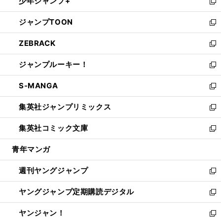
少年ジャンプ+
で
ド
ィ
い
新
開
ウ
ン
ウ
し
ジャンプTOON
く
で
ド
ィ
い
新
開
ウ
ン
ウ
し
ZEBRACK
く
で
ド
ィ
い
新
開
ウ
ン
ウ
し
ジャンプルーキー！
く
で
ド
ィ
い
新
開
ウ
ン
ウ
し
S-MANGA
く
で
ド
ィ
い
新
開
ウ
ン
ウ
し
集英社ジャンプリミックス
く
で
ド
ィ
い
新
開
ウ
ン
ウ
し
集英社コミック文庫
く
で
ド
ィ
い
新
開
ウ
ン
ウ
し
青年マンガ
く
で
ド
ィ
い
開
ウ
ン
ウ
週刊ヤングジャンプ
く
で
ド
ィ
新
開
ウ
ン
し
ヤングジャンプ定期購読デジタル
く
で
ド
い
新
開
ウ
ウ
し
ヤンジャン！
く
で
ィ
い
新