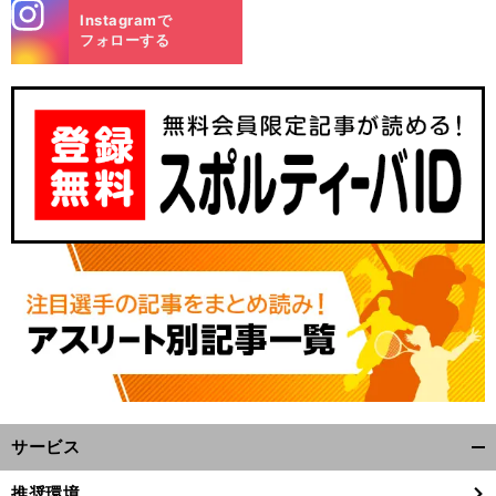
stagra
Instagramで
m
フォローする
サービス
開
く/
推奨環境