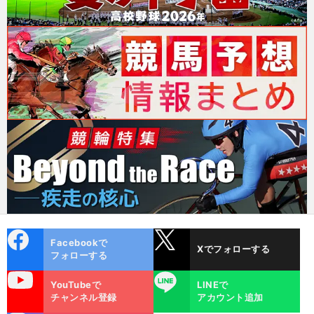
cebo
X
Facebookで
Xでフォローする
ok
フォローする
uTube
LINE
YouTubeで
LINEで
チャンネル登録
アカウント追加