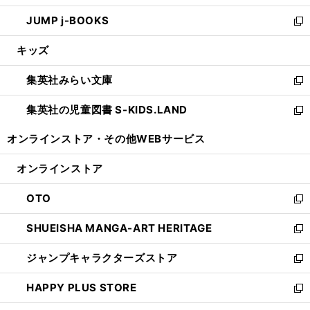
ウ
ン
ウ
し
JUMP j-BOOKS
で
ド
ィ
い
新
開
ウ
ン
ウ
し
キッズ
く
で
ド
ィ
い
開
ウ
ン
ウ
集英社みらい文庫
く
で
ド
ィ
新
開
ウ
ン
し
集英社の児童図書 S-KIDS.LAND
く
で
ド
い
新
開
ウ
ウ
し
オンラインストア・
その他WEBサービス
く
で
ィ
い
開
ン
ウ
オンラインストア
く
ド
ィ
ウ
ン
OTO
で
ド
新
開
ウ
し
SHUEISHA MANGA-ART HERITAGE
く
で
い
新
開
ウ
し
ジャンプキャラクターズストア
く
ィ
い
新
ン
ウ
し
HAPPY PLUS STORE
ド
ィ
い
新
ウ
ン
ウ
し