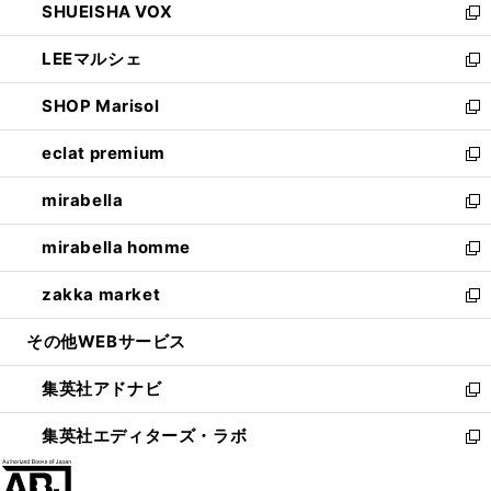
SHUEISHA VOX
で
ド
ィ
い
新
開
ウ
ン
ウ
し
LEEマルシェ
く
で
ド
ィ
い
新
開
ウ
ン
ウ
し
SHOP Marisol
く
で
ド
ィ
い
新
開
ウ
ン
ウ
し
eclat premium
く
で
ド
ィ
い
新
開
ウ
ン
ウ
し
mirabella
く
で
ド
ィ
い
新
開
ウ
ン
ウ
し
mirabella homme
く
で
ド
ィ
い
新
開
ウ
ン
ウ
し
zakka market
く
で
ド
ィ
い
新
開
ウ
ン
ウ
し
その他WEBサービス
く
で
ド
ィ
い
開
ウ
ン
ウ
集英社アドナビ
く
で
ド
ィ
新
開
ウ
ン
し
集英社エディターズ・ラボ
く
で
ド
い
新
開
ウ
ウ
し
く
で
ィ
い