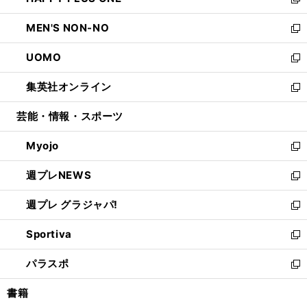
ィ
い
新
開
ウ
ン
ウ
し
MEN'S NON-NO
く
で
ド
ィ
い
新
開
ウ
ン
ウ
し
UOMO
く
で
ド
ィ
い
新
開
ウ
ン
ウ
し
集英社オンライン
く
で
ド
ィ
い
新
開
ウ
ン
ウ
し
芸能・情報・スポーツ
く
で
ド
ィ
い
開
ウ
ン
ウ
Myojo
く
で
ド
ィ
新
開
ウ
ン
し
週プレNEWS
く
で
ド
い
新
開
ウ
ウ
し
週プレ グラジャパ!
く
で
ィ
い
新
開
ン
ウ
し
Sportiva
く
ド
ィ
い
新
ウ
ン
ウ
し
パラスポ
で
ド
ィ
い
新
開
ウ
ン
ウ
し
書籍
く
で
ド
ィ
い