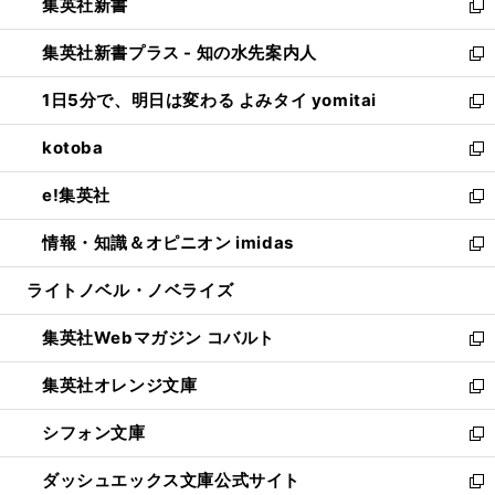
集英社新書
く
で
ィ
い
新
開
ン
ウ
し
集英社新書プラス - 知の水先案内人
く
ド
ィ
い
新
ウ
ン
ウ
し
1日5分で、明日は変わる よみタイ yomitai
で
ド
ィ
い
新
開
ウ
ン
ウ
し
kotoba
く
で
ド
ィ
い
新
開
ウ
ン
ウ
し
e!集英社
く
で
ド
ィ
い
新
開
ウ
ン
ウ
し
情報・知識＆オピニオン imidas
く
で
ド
ィ
い
新
開
ウ
ン
ウ
し
ライトノベル・ノベライズ
く
で
ド
ィ
い
開
ウ
ン
ウ
集英社Webマガジン コバルト
く
で
ド
ィ
新
開
ウ
ン
し
集英社オレンジ文庫
く
で
ド
い
新
開
ウ
ウ
し
シフォン文庫
く
で
ィ
い
新
開
ン
ウ
し
ダッシュエックス文庫公式サイト
く
ド
ィ
い
新