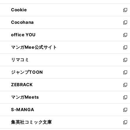
開
ウ
ン
ウ
Cookie
く
で
ド
ィ
新
開
ウ
ン
し
Cocohana
く
で
ド
い
新
開
ウ
ウ
し
office YOU
く
で
ィ
い
新
開
ン
ウ
し
マンガMee公式サイト
く
ド
ィ
い
新
ウ
ン
ウ
し
リマコミ
で
ド
ィ
い
新
開
ウ
ン
ウ
し
ジャンプTOON
く
で
ド
ィ
い
新
開
ウ
ン
ウ
し
ZEBRACK
く
で
ド
ィ
い
新
開
ウ
ン
ウ
し
マンガMeets
く
で
ド
ィ
い
新
開
ウ
ン
ウ
し
S-MANGA
く
で
ド
ィ
い
新
開
ウ
ン
ウ
し
集英社コミック文庫
く
で
ド
ィ
い
新
開
ウ
ン
ウ
し