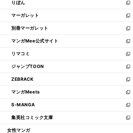
りぼん
く
で
ド
ィ
新
開
ウ
ン
し
マーガレット
く
で
ド
い
新
開
ウ
ウ
し
別冊マーガレット
く
で
ィ
い
新
開
ン
ウ
し
マンガMee公式サイト
く
ド
ィ
い
新
ウ
ン
ウ
し
リマコミ
で
ド
ィ
い
新
開
ウ
ン
ウ
し
ジャンプTOON
く
で
ド
ィ
い
新
開
ウ
ン
ウ
し
ZEBRACK
く
で
ド
ィ
い
新
開
ウ
ン
ウ
し
マンガMeets
く
で
ド
ィ
い
新
開
ウ
ン
ウ
し
S-MANGA
く
で
ド
ィ
い
新
開
ウ
ン
ウ
し
集英社コミック文庫
く
で
ド
ィ
い
新
開
ウ
ン
ウ
し
女性マンガ
く
で
ド
ィ
い