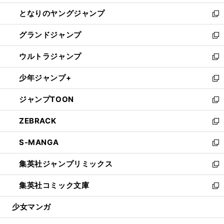
開
ン
ウ
し
となりのヤングジャンプ
く
ド
ィ
い
新
ウ
ン
ウ
し
グランドジャンプ
で
ド
ィ
い
新
開
ウ
ン
ウ
し
ウルトラジャンプ
く
で
ド
ィ
い
新
開
ウ
ン
ウ
し
少年ジャンプ+
く
で
ド
ィ
い
新
開
ウ
ン
ウ
し
ジャンプTOON
く
で
ド
ィ
い
新
開
ウ
ン
ウ
し
ZEBRACK
く
で
ド
ィ
い
新
開
ウ
ン
ウ
し
S-MANGA
く
で
ド
ィ
い
新
開
ウ
ン
ウ
し
集英社ジャンプリミックス
く
で
ド
ィ
い
新
開
ウ
ン
ウ
し
集英社コミック文庫
く
で
ド
ィ
い
新
開
ウ
ン
ウ
し
少女マンガ
く
で
ド
ィ
い
開
ウ
ン
ウ