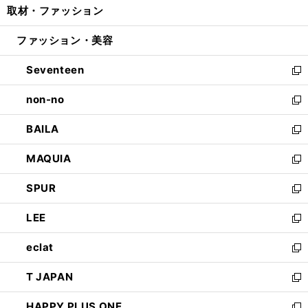
取材・ファッション
く
で
ド
ィ
い
開
ウ
ン
ウ
ファッション・美容
く
で
ド
ィ
開
ウ
ン
Seventeen
く
で
ド
新
開
ウ
し
non-no
く
で
い
新
開
ウ
し
BAILA
く
ィ
い
新
ン
ウ
し
MAQUIA
ド
ィ
い
新
ウ
ン
ウ
し
SPUR
で
ド
ィ
い
新
開
ウ
ン
ウ
し
LEE
く
で
ド
ィ
い
新
開
ウ
ン
ウ
し
eclat
く
で
ド
ィ
い
新
開
ウ
ン
ウ
し
T JAPAN
く
で
ド
ィ
い
新
開
ウ
ン
ウ
し
HAPPY PLUS ONE
く
で
ド