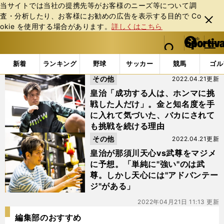
当サイトでは当社の提携先等がお客様のニーズ等について調
査・分析したり、お客様にお勧めの広告を表⽰する⽬的で Co
閉じ
okie を使⽤する場合があります。
詳しくはこちら
る
マイペ
web Sportiva (webスポルティーバ)
検索
メニュ
we
ー
「#THE MATCH 2022」の最新ニュース・ 情報
b
ジ
新着
ランキング
野球
サッカー
競馬
ゴル
ス
その他
2022.04.21更新
ポ
ル
皇治「成功する人は、ホンマに挑
テ
戦した人だけ」。金と知名度を手
ィ
に入れて気づいた、バカにされて
ー
も挑戦を続ける理由
バ
その他
2022.04.21更新
皇治が那須川天心vs武尊をマジメ
に予想。「単純に"強い"のは武
尊。しかし天心には"アドバンテー
ジ"がある」
2022年04月21日 11:13 更新
編集部のおすすめ