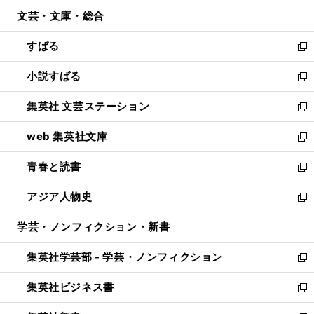
開
ウ
ン
ウ
文芸・文庫・総合
く
で
ド
ィ
開
ウ
ン
すばる
く
で
ド
新
開
ウ
し
小説すばる
く
で
い
新
開
ウ
し
集英社 文芸ステーション
く
ィ
い
新
ン
ウ
し
web 集英社文庫
ド
ィ
い
新
ウ
ン
ウ
し
青春と読書
で
ド
ィ
い
新
開
ウ
ン
ウ
し
アジア人物史
く
で
ド
ィ
い
新
開
ウ
ン
ウ
し
学芸・ノンフィクション・新書
く
で
ド
ィ
い
開
ウ
ン
ウ
集英社学芸部 - 学芸・ノンフィクション
く
で
ド
ィ
新
開
ウ
ン
し
集英社ビジネス書
く
で
ド
い
新
開
ウ
ウ
し