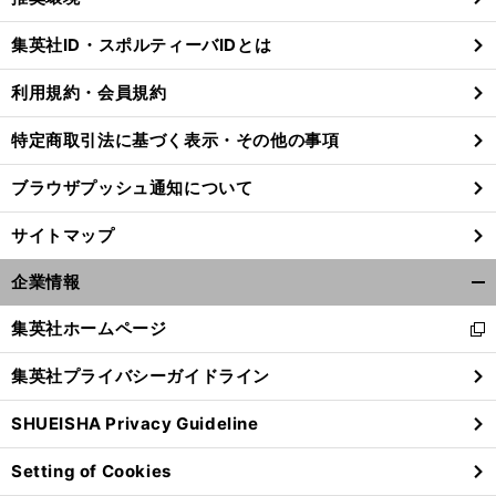
閉
じ
集英社ID・スポルティーバIDとは
る
利用規約・会員規約
特定商取引法に基づく表示・その他の事項
ブラウザプッシュ通知について
サイトマップ
企業情報
開
く/
集英社ホームページ
新
閉
し
じ
集英社プライバシーガイドライン
い
る
ウ
SHUEISHA Privacy Guideline
ィ
ン
Setting of Cookies
ド