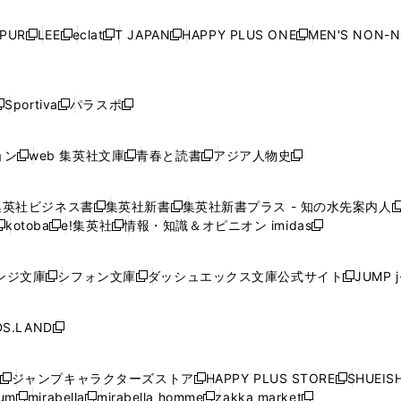
い
い
い
い
ド
ド
ド
ド
ド
開
く
開
く
開
く
開
ウ
ウ
ウ
ウ
ウ
ウ
ウ
ウ
ウ
PUR
LEE
eclat
T JAPAN
HAPPY PLUS ONE
MEN'S NON-
く
く
く
く
新
新
新
新
新
ィ
ィ
ィ
ィ
で
で
で
で
で
し
し
し
し
し
ン
ン
ン
ン
開
開
開
開
開
い
い
い
い
い
ド
ド
ド
ド
く
く
く
く
く
ウ
ウ
ウ
ウ
ウ
ウ
ウ
ウ
ウ
Sportiva
パラスポ
新
新
ィ
ィ
ィ
ィ
ィ
で
で
で
で
し
し
し
ン
ン
ン
ン
ン
開
開
開
開
い
い
い
ド
ド
ド
ド
ド
ョン
web 集英社文庫
青春と読書
アジア人物史
く
く
く
く
新
新
新
新
ウ
ウ
ウ
ウ
ウ
ウ
ウ
ウ
し
し
し
し
ィ
ィ
ィ
で
で
で
で
で
い
い
い
い
ン
ン
ン
集英社ビジネス書
集英社新書
集英社新書プラス - 知の水先案内人
開
開
開
開
開
新
新
新
ウ
ウ
ウ
ウ
ド
ド
ド
kotoba
e!集英社
情報・知識＆オピニオン imidas
く
く
く
く
く
新
し
新
し
新
ィ
ィ
ィ
ィ
ウ
ウ
ウ
し
し
い
し
い
し
ン
ン
ン
ン
で
で
で
い
い
ウ
い
ウ
い
ド
ド
ド
ド
ンジ文庫
シフォン文庫
ダッシュエックス文庫公式サイト
JUMP 
開
開
開
新
新
新
ウ
ウ
ィ
ウ
ィ
ウ
ウ
ウ
ウ
ウ
く
く
く
し
し
し
ィ
ィ
ン
ィ
ン
ィ
で
で
で
で
い
い
い
ン
ン
ド
ン
ド
ン
S.LAND
開
開
開
開
新
ウ
ウ
ウ
ド
ド
ウ
ド
ウ
ド
く
く
く
く
し
ィ
ィ
ィ
ウ
ウ
で
ウ
で
ウ
い
ン
ン
ン
ジャンプキャラクターズストア
HAPPY PLUS STORE
SHUEIS
で
で
開
で
開
で
新
新
新
ウ
ド
ド
ド
ium
mirabella
mirabella homme
zakka market
開
開
く
開
く
開
し
新
新
新
し
新
し