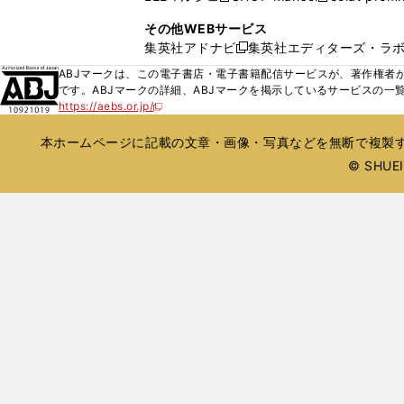
ィ
ウ
い
し
し
ン
その他WEBサービス
で
ウ
い
い
ド
集英社アドナビ
集英社エディターズ・ラ
開
新
ィ
ウ
ウ
ウ
く
し
ABJマークは、この電子書店・電子書籍配信サービスが、著作権者か
ン
ィ
ィ
で
い
です。ABJマークの詳細、ABJマークを掲示しているサービスの一
ド
ン
ン
開
https://aebs.or.jp/
ウ
新
ウ
ド
ド
く
し
ィ
で
ウ
ウ
い
本ホームページに記載の文章・画像・写真などを無断で複製す
ン
開
で
で
ウ
ド
© SHUEIS
ィ
く
開
開
ン
ウ
く
く
ド
で
ウ
開
で
開
く
く