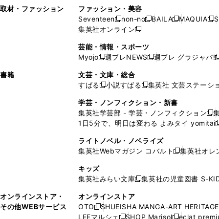
い
し
い
い
ド
ン
ド
ン
取材・ファッション
ファッション・美容
開
く
開
ウ
い
ウ
ウ
ウ
ド
ウ
ド
Seventeen
non-no
BAILA
MAQUIA
S
く
く
新
新
新
新
ィ
ウ
ィ
ィ
で
ウ
で
ウ
集英社オンライン
し
新
し
し
し
ン
ィ
ン
ン
開
で
開
で
い
し
い
い
い
ド
ン
ド
ド
芸能・情報・スポーツ
く
開
く
開
ウ
い
ウ
ウ
ウ
ウ
ド
ウ
ウ
Myojo
週プレNEWS
週プレ グラジャパ!
く
く
新
新
新
ィ
ウ
ィ
ィ
ィ
で
ウ
で
で
し
し
ン
ィ
ン
ン
ン
書籍
文芸・文庫・総合
開
で
開
開
い
い
ド
ン
ド
ド
ド
すばる
小説すばる
集英社 文芸ステーシ
く
開
く
く
新
新
ウ
ウ
ウ
ド
ウ
ウ
ウ
く
し
し
ィ
ィ
学芸・ノンフィクション・新書
で
ウ
で
で
で
い
い
ン
ン
集英社学芸部 - 学芸・ノンフィクション
開
で
開
開
開
新
ウ
ウ
ド
ド
1日5分で、明日は変わる よみタイ yomitai
く
開
く
く
く
し
新
ィ
ィ
ウ
ウ
く
い
ン
ン
ライトノベル・ノベライズ
で
で
ウ
ド
ド
集英社Webマガジン コバルト
集英社オレ
開
開
新
ィ
ウ
ウ
く
く
し
ン
キッズ
で
で
い
ド
集英社みらい文庫
集英社の児童図書 S-KID
開
開
新
ウ
ウ
く
く
し
ィ
オンラインストア・
オンラインストア
で
い
ン
その他WEBサービス
OTO
SHUEISHA MANGA-ART HERITAGE
開
新
ウ
ド
LEEマルシェ
SHOP Marisol
eclat prem
く
し
新
新