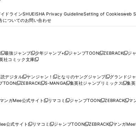
プ
ガイドライン
SHUEISHA Privacy Guideline
Setting of Cookies
web 
告についてのお問い合わせ
プ
最強ジャンプ
少年ジャンプ+
ジャンプTOON
ZEBRACK
ジ
新
新
新
新
新
英社コミック文庫
し
新
し
し
し
し
い
い
し
い
い
い
ウ
ウ
い
ウ
ウ
ウ
購読デジタル
ヤンジャン！
となりのヤングジャンプ
グランドジ
新
新
新
ィ
ィ
ウ
ィ
ィ
ィ
プTOON
ZEBRACK
S-MANGA
集英社ジャンプリミックス
集英
新
し
新
し
新
し
新
ン
ン
ィ
ン
ン
ン
し
い
し
い
し
い
し
ド
ド
ン
ド
ド
ド
い
ウ
い
ウ
い
ウ
い
ウ
ウ
ド
ウ
ウ
ウ
マンガMee公式サイト
リマコミ
ジャンプTOON
ZEBRACK
マン
新
新
新
新
ウ
ィ
ウ
ィ
ウ
ィ
ウ
で
で
ウ
で
で
で
し
し
し
し
し
ィ
ン
ィ
ン
ィ
ン
ィ
開
開
で
開
開
開
い
い
い
い
い
ン
ド
ン
ド
ン
ド
ン
く
く
開
く
く
く
ウ
ウ
ウ
ウ
ウ
ド
ウ
ド
ウ
ド
ウ
ド
ee公式サイト
リマコミ
ジャンプTOON
ZEBRACK
マンガMeet
く
新
新
新
新
ィ
ィ
ィ
ィ
ィ
ウ
で
ウ
で
ウ
で
ウ
し
し
し
し
ン
ン
ン
ン
ン
で
開
で
開
で
開
で