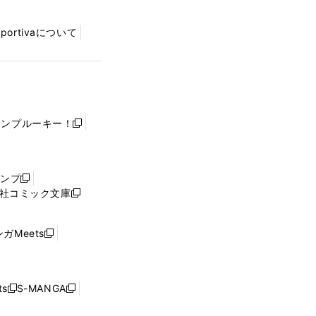
Sportivaについて
ャンプルーキー！
新
し
い
ウ
ャンプ
新
ィ
社コミック文庫
し
新
ン
い
し
ド
ウ
い
ウ
ガMeets
新
ィ
ウ
で
し
ン
ィ
開
い
ド
ン
く
ウ
ウ
ド
s
S-MANGA
新
新
ィ
で
ウ
し
し
ン
開
で