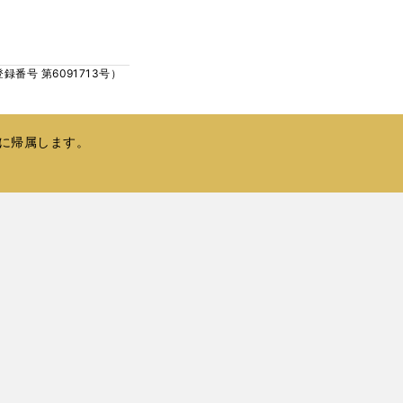
ウ
い
で
ウ
開
ィ
く
号 第6091713号）
ン
ド
ウ
で
に帰属します。
開
く