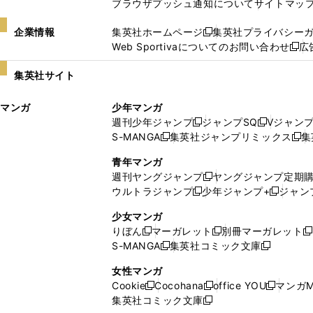
ブラウザプッシュ通知について
サイトマッ
企業情報
集英社ホームページ
集英社プライバシー
新
Web Sportivaについてのお問い合わせ
広
し
新
い
し
集英社サイト
ウ
い
ィ
ウ
マンガ
少年マンガ
ン
ィ
週刊少年ジャンプ
ジャンプSQ
Vジャン
ド
ン
新
新
S-MANGA
集英社ジャンプリミックス
集
ウ
ド
新
し
し
新
で
ウ
し
い
い
し
青年マンガ
開
で
い
ウ
ウ
い
週刊ヤングジャンプ
ヤングジャンプ定期
新
く
開
ウ
ィ
ィ
ウ
ウルトラジャンプ
少年ジャンプ+
ジャン
新
し
新
く
ィ
ン
ン
ィ
し
い
し
ン
ド
ド
ン
少女マンガ
い
ウ
い
ド
ウ
ウ
ド
りぼん
マーガレット
別冊マーガレット
新
新
新
ウ
ィ
ウ
ウ
で
で
ウ
S-MANGA
集英社コミック文庫
し
新
し
新
ィ
ン
ィ
で
開
開
で
い
し
い
し
ン
ド
ン
女性マンガ
開
く
く
開
ウ
い
ウ
い
ド
ウ
ド
Cookie
Cocohana
office YOU
マンガM
く
く
新
新
新
ィ
ウ
ィ
ウ
ウ
で
ウ
集英社コミック文庫
し
新
し
し
ン
ィ
ン
ィ
で
開
で