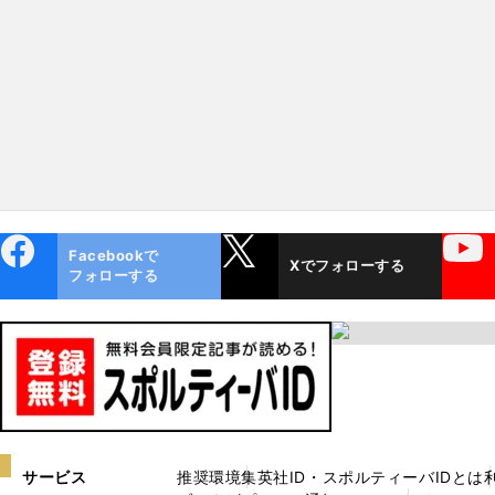
「先駆者」松井啓十郎が魅力
と課題を語る
ebo
X
YouTube
Facebookで
Xでフォローする
ok
フォローする
サービス
推奨環境
集英社ID・スポルティーバIDとは