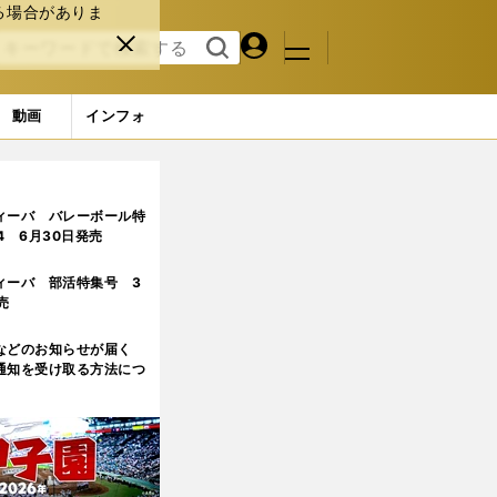
る場合がありま
マイペ
閉じ
検索
メニュ
ー
る
す
ジ
る
動画
インフォ
ィーバ バレーボール特
.4 6月30日発売
ィーバ 部活特集号 3
売
などのお知らせが届く
通知を受け取る方法につ