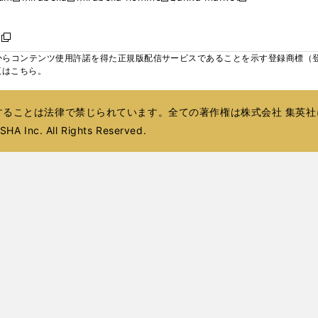
ィ
ウ
ウ
ウ
く
く
く
く
い
し
し
い
し
し
い
ン
で
で
で
ウ
い
い
ウ
い
い
ウ
ド
ボ
開
開
開
新
ィ
ウ
ウ
ィ
ウ
ウ
ィ
ウ
く
く
く
し
らコンテンツ使用許諾を得た正規版配信サービスであることを示す登録商標（登録番
ン
ィ
ィ
ン
ィ
ィ
ン
で
い
覧はこちら。
ド
ン
ン
ド
ン
ン
ド
開
ウ
ウ
ド
ド
ウ
ド
ド
ウ
く
ィ
で
ウ
ウ
で
ウ
ウ
で
ることは法律で禁じられています。全ての著作権は株式会社 集英社
ン
開
で
で
開
で
で
開
ド
HA Inc. All Rights Reserved.
く
開
開
く
開
開
く
ウ
く
く
く
く
で
開
く