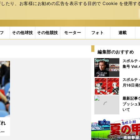
たり、お客様にお勧めの広告を表⽰する⽬的で Cookie を使⽤す
フ
その他球技
その他競技
モーター
フォト
連載
編集部のおすすめ
スポルテ
集号 Vol
スポルテ
月16日発
最新記事
プッシュ
いて
ばれ
位の