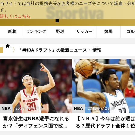
当サイトでは当社の提携先等がお客様のニーズ等について調査・分析し
web Sportiva (webスポルティーバ)
す。
詳しくはこちら
新着
ランキング
野球
サッカー
競馬
ゴル
we
「#NBAドラフト」の最新ニュース・ 情報
b
ス
ポ
ル
テ
ィ
ー
バ
NBA
NBA
2023.06.13更新
2016.07.12更新
富永啓生はNBA選手になれる
【ＮＢＡ】今年は誰が選
か？「ディフェンス面で改善
る？歴代ドラフト全体１
の余地がある」NCAAを知る
今