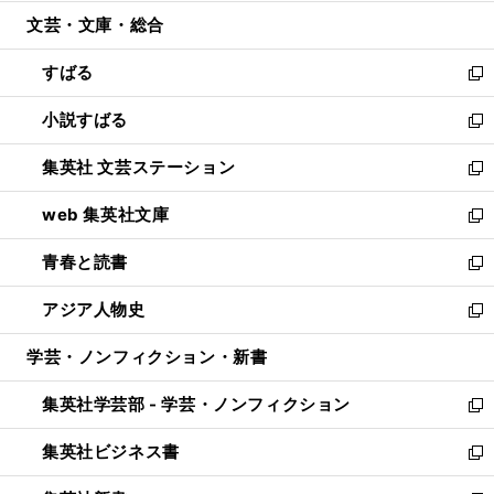
開
ウ
ン
ウ
文芸・文庫・総合
く
で
ド
ィ
開
ウ
ン
すばる
く
で
ド
新
開
ウ
し
小説すばる
く
で
い
新
開
ウ
し
集英社 文芸ステーション
く
ィ
い
新
ン
ウ
し
web 集英社文庫
ド
ィ
い
新
ウ
ン
ウ
し
青春と読書
で
ド
ィ
い
新
開
ウ
ン
ウ
し
アジア人物史
く
で
ド
ィ
い
新
開
ウ
ン
ウ
し
学芸・ノンフィクション・新書
く
で
ド
ィ
い
開
ウ
ン
ウ
集英社学芸部 - 学芸・ノンフィクション
く
で
ド
ィ
新
開
ウ
ン
し
集英社ビジネス書
く
で
ド
い
新
開
ウ
ウ
し