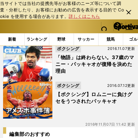
当サイトでは当社の提携先等がお客様のニーズ等について調
査・分析したり、お客様にお勧めの広告を表⽰する⽬的で Co
閉じ
okie を使⽤する場合があります。
詳しくはこちら
る
マイペ
web Sportiva (webスポルティーバ)
検索
メニュ
we
ー
「#KO負け」の最新ニュース・ 情報
b
ジ
新着
ランキング
野球
サッカー
競馬
ゴル
ス
ボクシング
2016.11.07更新
ポ
ル
「物語」は終わらない。37歳のマ
テ
ニー・パッキャオが復帰を決めた
ィ
理由
ー
バ
ボクシング
2016.07.12更新
【ボクシング】ロムニーに負けグ
セをうつされたパッキャオ
2016年11月07日 11:42 更新
編集部のおすすめ