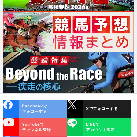
cebo
X
Facebookで
Xでフォローする
ok
フォローする
uTube
LINE
YouTubeで
LINEで
チャンネル登録
アカウント追加