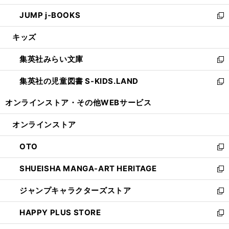
ウ
ン
ウ
し
JUMP j-BOOKS
で
ド
ィ
い
新
開
ウ
ン
ウ
し
キッズ
く
で
ド
ィ
い
開
ウ
ン
ウ
集英社みらい文庫
く
で
ド
ィ
新
開
ウ
ン
し
集英社の児童図書 S-KIDS.LAND
く
で
ド
い
新
開
ウ
ウ
し
オンラインストア・
その他WEBサービス
く
で
ィ
い
開
ン
ウ
オンラインストア
く
ド
ィ
ウ
ン
OTO
で
ド
新
開
ウ
し
SHUEISHA MANGA-ART HERITAGE
く
で
い
新
開
ウ
し
ジャンプキャラクターズストア
く
ィ
い
新
ン
ウ
し
HAPPY PLUS STORE
ド
ィ
い
新
ウ
ン
ウ
し