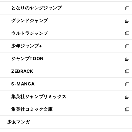
開
ン
ウ
し
となりのヤングジャンプ
く
ド
ィ
い
新
ウ
ン
ウ
し
グランドジャンプ
で
ド
ィ
い
新
開
ウ
ン
ウ
し
ウルトラジャンプ
く
で
ド
ィ
い
新
開
ウ
ン
ウ
し
少年ジャンプ+
く
で
ド
ィ
い
新
開
ウ
ン
ウ
し
ジャンプTOON
く
で
ド
ィ
い
新
開
ウ
ン
ウ
し
ZEBRACK
く
で
ド
ィ
い
新
開
ウ
ン
ウ
し
S-MANGA
く
で
ド
ィ
い
新
開
ウ
ン
ウ
し
集英社ジャンプリミックス
く
で
ド
ィ
い
新
開
ウ
ン
ウ
し
集英社コミック文庫
く
で
ド
ィ
い
新
開
ウ
ン
ウ
し
少女マンガ
く
で
ド
ィ
い
開
ウ
ン
ウ