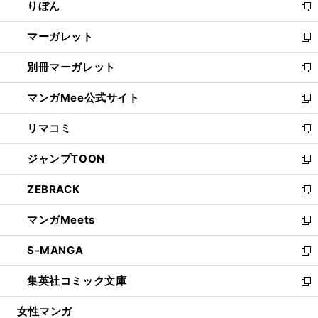
りぼん
く
で
ド
ィ
新
開
ウ
ン
し
マーガレット
く
で
ド
い
新
開
ウ
ウ
し
別冊マーガレット
く
で
ィ
い
新
開
ン
ウ
し
マンガMee公式サイト
く
ド
ィ
い
新
ウ
ン
ウ
し
リマコミ
で
ド
ィ
い
新
開
ウ
ン
ウ
し
ジャンプTOON
く
で
ド
ィ
い
新
開
ウ
ン
ウ
し
ZEBRACK
く
で
ド
ィ
い
新
開
ウ
ン
ウ
し
マンガMeets
く
で
ド
ィ
い
新
開
ウ
ン
ウ
し
S-MANGA
く
で
ド
ィ
い
新
開
ウ
ン
ウ
し
集英社コミック文庫
く
で
ド
ィ
い
新
開
ウ
ン
ウ
し
女性マンガ
く
で
ド
ィ
い