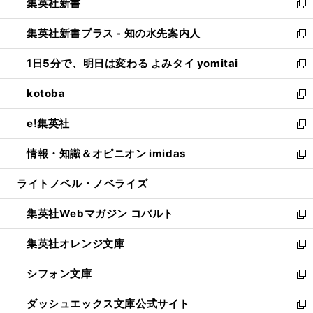
集英社新書
く
で
ィ
い
新
開
ン
ウ
し
集英社新書プラス - 知の水先案内人
く
ド
ィ
い
新
ウ
ン
ウ
し
1日5分で、明日は変わる よみタイ yomitai
で
ド
ィ
い
新
開
ウ
ン
ウ
し
kotoba
く
で
ド
ィ
い
新
開
ウ
ン
ウ
し
e!集英社
く
で
ド
ィ
い
新
開
ウ
ン
ウ
し
情報・知識＆オピニオン imidas
く
で
ド
ィ
い
新
開
ウ
ン
ウ
し
ライトノベル・ノベライズ
く
で
ド
ィ
い
開
ウ
ン
ウ
集英社Webマガジン コバルト
く
で
ド
ィ
新
開
ウ
ン
し
集英社オレンジ文庫
く
で
ド
い
新
開
ウ
ウ
し
シフォン文庫
く
で
ィ
い
新
開
ン
ウ
し
ダッシュエックス文庫公式サイト
く
ド
ィ
い
新