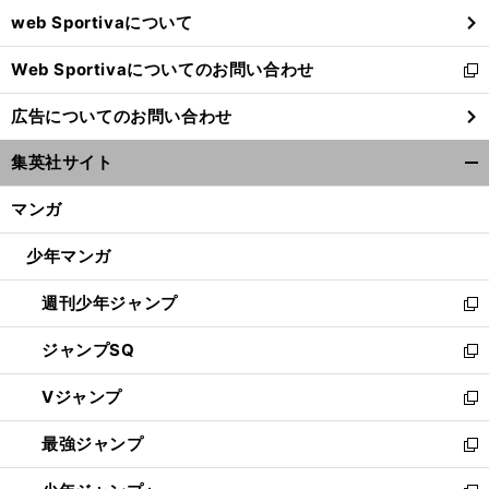
ウ
web Sportivaについて
で
開
Web Sportivaについてのお問い合わせ
く
新
し
広告についてのお問い合わせ
い
ウ
集英社サイト
ィ
開
ン
く/
マンガ
ド
閉
ウ
じ
少年マンガ
で
る
開
週刊少年ジャンプ
く
新
し
ジャンプSQ
い
新
ウ
し
Vジャンプ
ィ
い
新
ン
ウ
し
最強ジャンプ
ド
ィ
い
新
ウ
ン
ウ
し