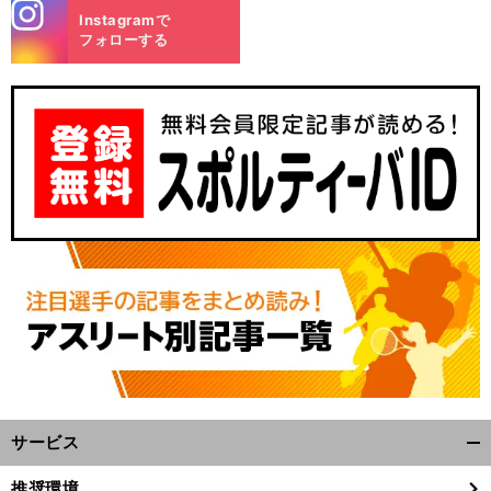
stagra
Instagramで
m
フォローする
サービス
開
く/
推奨環境