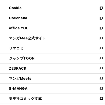
開
ウ
ン
ウ
Cookie
く
で
ド
ィ
新
開
ウ
ン
し
Cocohana
く
で
ド
い
新
開
ウ
ウ
し
office YOU
く
で
ィ
い
新
開
ン
ウ
し
マンガMee公式サイト
く
ド
ィ
い
新
ウ
ン
ウ
し
リマコミ
で
ド
ィ
い
新
開
ウ
ン
ウ
し
ジャンプTOON
く
で
ド
ィ
い
新
開
ウ
ン
ウ
し
ZEBRACK
く
で
ド
ィ
い
新
開
ウ
ン
ウ
し
マンガMeets
く
で
ド
ィ
い
新
開
ウ
ン
ウ
し
S-MANGA
く
で
ド
ィ
い
新
開
ウ
ン
ウ
し
集英社コミック文庫
く
で
ド
ィ
い
新
開
ウ
ン
ウ
し