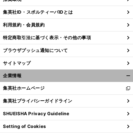
閉
じ
集英社ID・スポルティーバIDとは
る
利用規約・会員規約
特定商取引法に基づく表示・その他の事項
ブラウザプッシュ通知について
サイトマップ
企業情報
開
く/
集英社ホームページ
新
閉
し
じ
集英社プライバシーガイドライン
い
る
ウ
SHUEISHA Privacy Guideline
ィ
ン
Setting of Cookies
ド