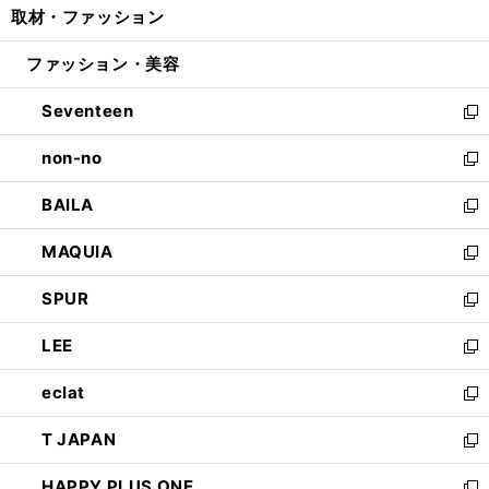
取材・ファッション
く
で
ド
ィ
い
開
ウ
ン
ウ
ファッション・美容
く
で
ド
ィ
開
ウ
ン
Seventeen
く
で
ド
新
開
ウ
し
non-no
く
で
い
新
開
ウ
し
BAILA
く
ィ
い
新
ン
ウ
し
MAQUIA
ド
ィ
い
新
ウ
ン
ウ
し
SPUR
で
ド
ィ
い
新
開
ウ
ン
ウ
し
LEE
く
で
ド
ィ
い
新
開
ウ
ン
ウ
し
eclat
く
で
ド
ィ
い
新
開
ウ
ン
ウ
し
T JAPAN
く
で
ド
ィ
い
新
開
ウ
ン
ウ
し
HAPPY PLUS ONE
く
で
ド