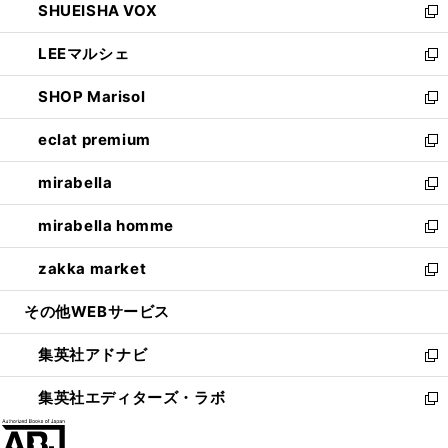
SHUEISHA VOX
で
ド
ィ
い
新
開
ウ
ン
ウ
し
LEEマルシェ
く
で
ド
ィ
い
新
開
ウ
ン
ウ
し
SHOP Marisol
く
で
ド
ィ
い
新
開
ウ
ン
ウ
し
eclat premium
く
で
ド
ィ
い
新
開
ウ
ン
ウ
し
mirabella
く
で
ド
ィ
い
新
開
ウ
ン
ウ
し
mirabella homme
く
で
ド
ィ
い
新
開
ウ
ン
ウ
し
zakka market
く
で
ド
ィ
い
新
開
ウ
ン
ウ
し
その他WEBサービス
く
で
ド
ィ
い
開
ウ
ン
ウ
集英社アドナビ
く
で
ド
ィ
新
開
ウ
ン
し
集英社エディターズ・ラボ
く
で
ド
い
新
開
ウ
ウ
し
く
で
ィ
い