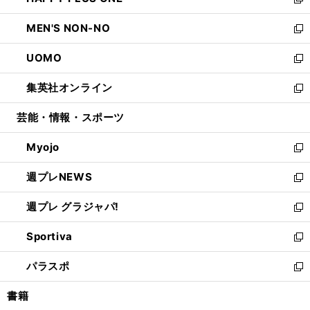
ィ
い
新
開
ウ
ン
ウ
し
MEN'S NON-NO
く
で
ド
ィ
い
新
開
ウ
ン
ウ
し
UOMO
く
で
ド
ィ
い
新
開
ウ
ン
ウ
し
集英社オンライン
く
で
ド
ィ
い
新
開
ウ
ン
ウ
し
芸能・情報・スポーツ
く
で
ド
ィ
い
開
ウ
ン
ウ
Myojo
く
で
ド
ィ
新
開
ウ
ン
し
週プレNEWS
く
で
ド
い
新
開
ウ
ウ
し
週プレ グラジャパ!
く
で
ィ
い
新
開
ン
ウ
し
Sportiva
く
ド
ィ
い
新
ウ
ン
ウ
し
パラスポ
で
ド
ィ
い
新
開
ウ
ン
ウ
し
書籍
く
で
ド
ィ
い