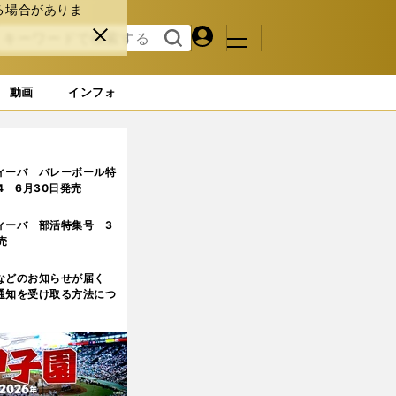
る場合がありま
マイペ
閉じ
検索
メニュ
ー
る
す
ジ
る
動画
インフォ
ィーバ バレーボール特
.4 6月30日発売
ィーバ 部活特集号 3
売
などのお知らせが届く
通知を受け取る方法につ