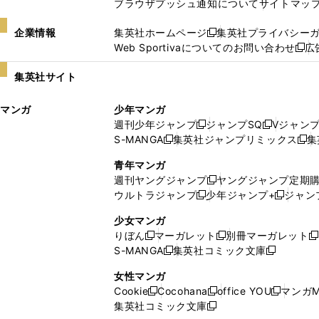
ブラウザプッシュ通知について
サイトマッ
企業情報
集英社ホームページ
集英社プライバシー
新
Web Sportivaについてのお問い合わせ
広
し
新
い
し
集英社サイト
ウ
い
ィ
ウ
マンガ
少年マンガ
ン
ィ
週刊少年ジャンプ
ジャンプSQ
Vジャン
ド
ン
新
新
S-MANGA
集英社ジャンプリミックス
集
ウ
ド
新
し
し
新
で
ウ
し
い
い
し
青年マンガ
開
で
い
ウ
ウ
い
週刊ヤングジャンプ
ヤングジャンプ定期
新
く
開
ウ
ィ
ィ
ウ
ウルトラジャンプ
少年ジャンプ+
ジャン
新
し
新
く
ィ
ン
ン
ィ
し
い
し
ン
ド
ド
ン
少女マンガ
い
ウ
い
ド
ウ
ウ
ド
りぼん
マーガレット
別冊マーガレット
新
新
新
ウ
ィ
ウ
ウ
で
で
ウ
S-MANGA
集英社コミック文庫
し
新
し
新
ィ
ン
ィ
で
開
開
で
い
し
い
し
ン
ド
ン
女性マンガ
開
く
く
開
ウ
い
ウ
い
ド
ウ
ド
Cookie
Cocohana
office YOU
マンガM
く
く
新
新
新
ィ
ウ
ィ
ウ
ウ
で
ウ
集英社コミック文庫
し
新
し
し
ン
ィ
ン
ィ
で
開
で