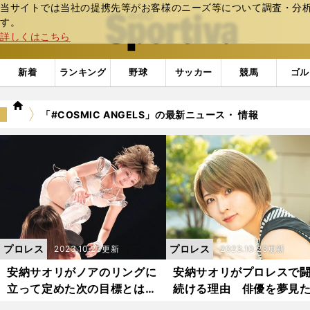
当サイトでは当社の提携先等がお客様のニーズ等について調査・分析し
web Sportiva (webスポルティーバ)
す。
詳しくはこちら
新着
ランキング
野球
サッカー
競馬
ゴル
we
「#COSMIC ANGELS」の最新ニュース・ 情報
b
ス
ポ
ル
テ
ィ
ー
バ
プロレス
プロレス
2023.10.23更新
2023.10.23更新
安納サオリがノアのリングに
安納サオリがプロレスで
立って定めた次の目標とは
続ける理由 俳優を夢見
盟友への信頼と嫉妬を吐露
「やさぐれ時代」の悔し