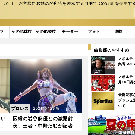
たり、お客様にお勧めの広告を表⽰する⽬的で Cookie を使⽤す
フ
その他球技
その他競技
モーター
フォト
連載
編集部のおすすめ
スポルテ
集号 Vol
スポルテ
月16日発
最新記事
プッシュ
いて
プロレス
2021.10.12更新
闘い
因縁の岩谷麻優との激闘前
た
夜、王者・中野たむが記者に
さ
「怖いです・・・」と吐露し