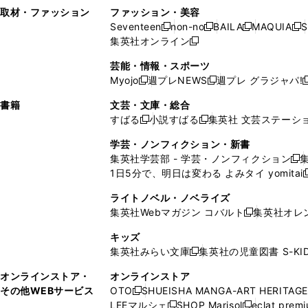
い
し
い
い
ド
ン
ド
ン
取材・ファッション
ファッション・美容
開
く
開
ウ
い
ウ
ウ
ウ
ド
ウ
ド
Seventeen
non-no
BAILA
MAQUIA
S
く
く
新
新
新
新
ィ
ウ
ィ
ィ
で
ウ
で
ウ
集英社オンライン
し
新
し
し
し
ン
ィ
ン
ン
開
で
開
で
い
し
い
い
い
ド
ン
ド
ド
芸能・情報・スポーツ
く
開
く
開
ウ
い
ウ
ウ
ウ
ウ
ド
ウ
ウ
Myojo
週プレNEWS
週プレ グラジャパ!
く
く
新
新
新
ィ
ウ
ィ
ィ
ィ
で
ウ
で
で
し
し
ン
ィ
ン
ン
ン
書籍
文芸・文庫・総合
開
で
開
開
い
い
ド
ン
ド
ド
ド
すばる
小説すばる
集英社 文芸ステーシ
く
開
く
く
新
新
ウ
ウ
ウ
ド
ウ
ウ
ウ
く
し
し
ィ
ィ
学芸・ノンフィクション・新書
で
ウ
で
で
で
い
い
ン
ン
集英社学芸部 - 学芸・ノンフィクション
開
で
開
開
開
新
ウ
ウ
ド
ド
1日5分で、明日は変わる よみタイ yomitai
く
開
く
く
く
し
新
ィ
ィ
ウ
ウ
く
い
ン
ン
ライトノベル・ノベライズ
で
で
ウ
ド
ド
集英社Webマガジン コバルト
集英社オレ
開
開
新
ィ
ウ
ウ
く
く
し
ン
キッズ
で
で
い
ド
集英社みらい文庫
集英社の児童図書 S-KID
開
開
新
ウ
ウ
く
く
し
ィ
オンラインストア・
オンラインストア
で
い
ン
その他WEBサービス
OTO
SHUEISHA MANGA-ART HERITAGE
開
新
ウ
ド
LEEマルシェ
SHOP Marisol
eclat prem
く
し
新
新