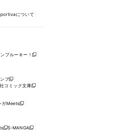
Sportivaについて
ャンプルーキー！
新
し
い
ウ
ャンプ
新
ィ
社コミック文庫
し
新
ン
い
し
ド
ウ
い
ウ
ガMeets
新
ィ
ウ
で
し
ン
ィ
開
い
ド
ン
く
ウ
ウ
ド
s
S-MANGA
新
新
ィ
で
ウ
し
し
ン
開
で