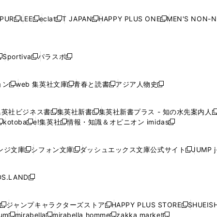
い
い
い
い
ド
ド
ド
ド
ド
開
く
開
く
開
く
開
ウ
ウ
ウ
ウ
ウ
ウ
ウ
ウ
ウ
PUR
LEE
eclat
T JAPAN
HAPPY PLUS ONE
MEN'S NON-
く
く
く
く
新
新
新
新
新
ィ
ィ
ィ
ィ
で
で
で
で
で
し
し
し
し
し
ン
ン
ン
ン
開
開
開
開
開
い
い
い
い
い
ド
ド
ド
ド
く
く
く
く
く
ウ
ウ
ウ
ウ
ウ
ウ
ウ
ウ
ウ
Sportiva
パラスポ
新
新
ィ
ィ
ィ
ィ
ィ
で
で
で
で
し
し
し
ン
ン
ン
ン
ン
開
開
開
開
い
い
い
ド
ド
ド
ド
ド
ョン
web 集英社文庫
青春と読書
アジア人物史
く
く
く
く
新
新
新
新
ウ
ウ
ウ
ウ
ウ
ウ
ウ
ウ
し
し
し
し
ィ
ィ
ィ
で
で
で
で
で
い
い
い
い
ン
ン
ン
集英社ビジネス書
集英社新書
集英社新書プラス - 知の水先案内人
開
開
開
開
開
新
新
新
ウ
ウ
ウ
ウ
ド
ド
ド
kotoba
e!集英社
情報・知識＆オピニオン imidas
く
く
く
く
く
新
し
新
し
新
ィ
ィ
ィ
ィ
ウ
ウ
ウ
し
し
い
し
い
し
ン
ン
ン
ン
で
で
で
い
い
ウ
い
ウ
い
ド
ド
ド
ド
ンジ文庫
シフォン文庫
ダッシュエックス文庫公式サイト
JUMP 
開
開
開
新
新
新
ウ
ウ
ィ
ウ
ィ
ウ
ウ
ウ
ウ
ウ
く
く
く
し
し
し
ィ
ィ
ン
ィ
ン
ィ
で
で
で
で
い
い
い
ン
ン
ド
ン
ド
ン
S.LAND
開
開
開
開
新
ウ
ウ
ウ
ド
ド
ウ
ド
ウ
ド
く
く
く
く
し
ィ
ィ
ィ
ウ
ウ
で
ウ
で
ウ
い
ン
ン
ン
ジャンプキャラクターズストア
HAPPY PLUS STORE
SHUEIS
で
で
開
で
開
で
新
新
新
ウ
ド
ド
ド
ium
mirabella
mirabella homme
zakka market
開
開
く
開
く
開
し
新
新
新
し
新
し