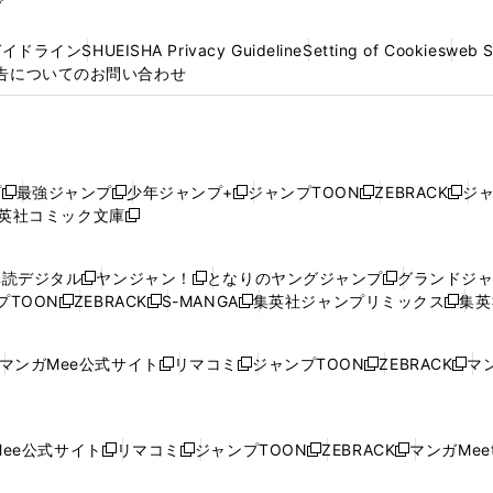
プ
ガイドライン
SHUEISHA Privacy Guideline
Setting of Cookies
web 
告についてのお問い合わせ
プ
最強ジャンプ
少年ジャンプ+
ジャンプTOON
ZEBRACK
ジ
新
新
新
新
新
英社コミック文庫
し
新
し
し
し
し
い
い
し
い
い
い
ウ
ウ
い
ウ
ウ
ウ
購読デジタル
ヤンジャン！
となりのヤングジャンプ
グランドジ
新
新
新
ィ
ィ
ウ
ィ
ィ
ィ
プTOON
ZEBRACK
S-MANGA
集英社ジャンプリミックス
集英
新
し
新
し
新
し
新
ン
ン
ィ
ン
ン
ン
し
い
し
い
し
い
し
ド
ド
ン
ド
ド
ド
い
ウ
い
ウ
い
ウ
い
ウ
ウ
ド
ウ
ウ
ウ
マンガMee公式サイト
リマコミ
ジャンプTOON
ZEBRACK
マン
新
新
新
新
ウ
ィ
ウ
ィ
ウ
ィ
ウ
で
で
ウ
で
で
で
し
し
し
し
し
ィ
ン
ィ
ン
ィ
ン
ィ
開
開
で
開
開
開
い
い
い
い
い
ン
ド
ン
ド
ン
ド
ン
く
く
開
く
く
く
ウ
ウ
ウ
ウ
ウ
ド
ウ
ド
ウ
ド
ウ
ド
ee公式サイト
リマコミ
ジャンプTOON
ZEBRACK
マンガMeet
く
新
新
新
新
ィ
ィ
ィ
ィ
ィ
ウ
で
ウ
で
ウ
で
ウ
し
し
し
し
ン
ン
ン
ン
ン
で
開
で
開
で
開
で