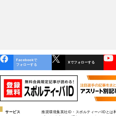
ebo
X
YouTube
Facebookで
Xでフォローする
ok
フォローする
サービス
推奨環境
集英社ID・スポルティーバIDとは