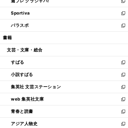
週プレ グラジャパ!
く
で
ィ
い
新
開
ン
ウ
し
Sportiva
く
ド
ィ
い
新
ウ
ン
ウ
し
パラスポ
で
ド
ィ
い
新
開
ウ
ン
ウ
し
書籍
く
で
ド
ィ
い
開
ウ
ン
ウ
文芸・文庫・総合
く
で
ド
ィ
開
ウ
ン
すばる
く
で
ド
新
開
ウ
し
小説すばる
く
で
い
新
開
ウ
し
集英社 文芸ステーション
く
ィ
い
新
ン
ウ
し
web 集英社文庫
ド
ィ
い
新
ウ
ン
ウ
し
青春と読書
で
ド
ィ
い
新
開
ウ
ン
ウ
し
アジア人物史
く
で
ド
ィ
い
新