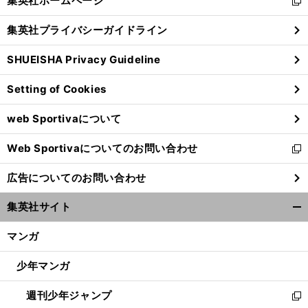
集英社ホームページ
新
閉
し
じ
集英社プライバシーガイドライン
い
る
ウ
SHUEISHA Privacy Guideline
ィ
ン
Setting of Cookies
ド
ウ
web Sportivaについて
で
開
Web Sportivaについてのお問い合わせ
く
新
し
広告についてのお問い合わせ
い
ウ
集英社サイト
ィ
開
ン
く/
マンガ
ド
閉
ウ
じ
少年マンガ
で
る
開
週刊少年ジャンプ
く
新