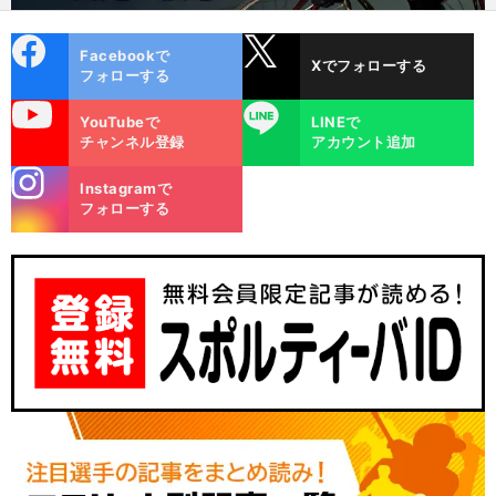
cebo
X
Facebookで
Xでフォローする
ok
フォローする
uTube
LINE
YouTubeで
LINEで
チャンネル登録
アカウント追加
stagra
Instagramで
m
フォローする