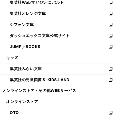
集英社Webマガジン コバルト
く
で
ド
ィ
新
開
ウ
ン
し
集英社オレンジ文庫
く
で
ド
い
新
開
ウ
ウ
し
シフォン文庫
く
で
ィ
い
新
開
ン
ウ
し
ダッシュエックス文庫公式サイト
く
ド
ィ
い
新
ウ
ン
ウ
し
JUMP j-BOOKS
で
ド
ィ
い
新
開
ウ
ン
ウ
し
キッズ
く
で
ド
ィ
い
開
ウ
ン
ウ
集英社みらい文庫
く
で
ド
ィ
新
開
ウ
ン
し
集英社の児童図書 S-KIDS.LAND
く
で
ド
い
新
開
ウ
ウ
し
オンラインストア・
その他WEBサービス
く
で
ィ
い
開
ン
ウ
オンラインストア
く
ド
ィ
ウ
ン
OTO
で
ド
新