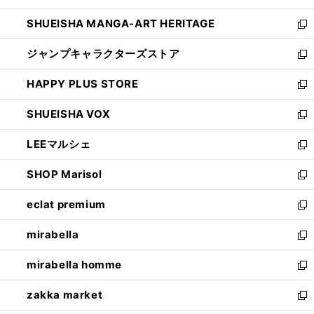
開
ウ
し
SHUEISHA MANGA-ART HERITAGE
く
で
い
新
開
ウ
し
ジャンプキャラクターズストア
く
ィ
い
新
ン
ウ
し
HAPPY PLUS STORE
ド
ィ
い
新
ウ
ン
ウ
し
SHUEISHA VOX
で
ド
ィ
い
新
開
ウ
ン
ウ
し
LEEマルシェ
く
で
ド
ィ
い
新
開
ウ
ン
ウ
し
SHOP Marisol
く
で
ド
ィ
い
新
開
ウ
ン
ウ
し
eclat premium
く
で
ド
ィ
い
新
開
ウ
ン
ウ
し
mirabella
く
で
ド
ィ
い
新
開
ウ
ン
ウ
し
mirabella homme
く
で
ド
ィ
い
新
開
ウ
ン
ウ
し
zakka market
く
で
ド
ィ
い
新
開
ウ
ン
ウ
し