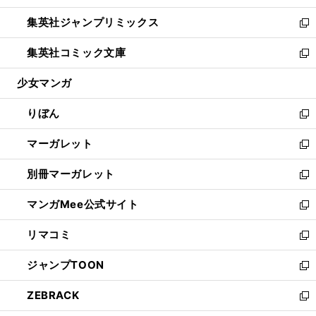
開
ウ
ン
ウ
し
集英社ジャンプリミックス
く
で
ド
ィ
い
新
開
ウ
ン
ウ
し
集英社コミック文庫
く
で
ド
ィ
い
新
開
ウ
ン
ウ
し
少女マンガ
く
で
ド
ィ
い
開
ウ
ン
ウ
りぼん
く
で
ド
ィ
新
開
ウ
ン
し
マーガレット
く
で
ド
い
新
開
ウ
ウ
し
別冊マーガレット
く
で
ィ
い
新
開
ン
ウ
し
マンガMee公式サイト
く
ド
ィ
い
新
ウ
ン
ウ
し
リマコミ
で
ド
ィ
い
新
開
ウ
ン
ウ
し
ジャンプTOON
く
で
ド
ィ
い
新
開
ウ
ン
ウ
し
ZEBRACK
く
で
ド
ィ
い
新
開
ウ
ン
ウ
し