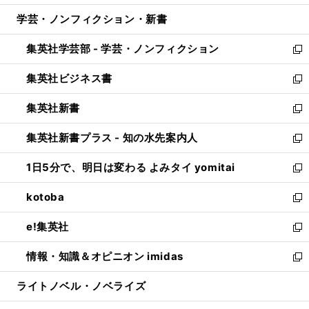
開
ウ
ン
ウ
し
学芸・ノンフィクション・新書
く
で
ド
ィ
い
開
ウ
ン
ウ
集英社学芸部 - 学芸・ノンフィクション
く
で
ド
ィ
新
開
ウ
ン
し
集英社ビジネス書
く
で
ド
い
新
開
ウ
ウ
し
集英社新書
く
で
ィ
い
新
開
ン
ウ
し
集英社新書プラス - 知の水先案内人
く
ド
ィ
い
新
ウ
ン
ウ
し
1日5分で、明日は変わる よみタイ yomitai
で
ド
ィ
い
新
開
ウ
ン
ウ
し
kotoba
く
で
ド
ィ
い
新
開
ウ
ン
ウ
し
e!集英社
く
で
ド
ィ
い
新
開
ウ
ン
ウ
し
情報・知識＆オピニオン imidas
く
で
ド
ィ
い
新
開
ウ
ン
ウ
し
ライトノベル・ノベライズ
く
で
ド
ィ
い
開
ウ
ン
ウ