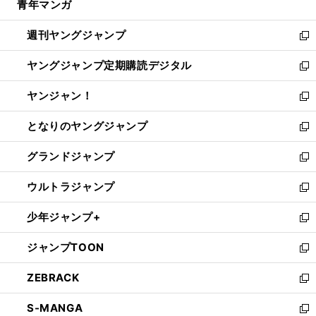
青年マンガ
く
で
ド
ィ
い
開
ウ
ン
ウ
週刊ヤングジャンプ
く
で
ド
ィ
新
開
ウ
ン
し
ヤングジャンプ定期購読デジタル
く
で
ド
い
新
開
ウ
ウ
し
ヤンジャン！
く
で
ィ
い
新
開
ン
ウ
し
となりのヤングジャンプ
く
ド
ィ
い
新
ウ
ン
ウ
し
グランドジャンプ
で
ド
ィ
い
新
開
ウ
ン
ウ
し
ウルトラジャンプ
く
で
ド
ィ
い
新
開
ウ
ン
ウ
し
少年ジャンプ+
く
で
ド
ィ
い
新
開
ウ
ン
ウ
し
ジャンプTOON
く
で
ド
ィ
い
新
開
ウ
ン
ウ
し
ZEBRACK
く
で
ド
ィ
い
新
開
ウ
ン
ウ
し
S-MANGA
く
で
ド
ィ
い
新