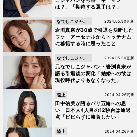
こジャパンを考察「キーマン
は？」「期待する選手は？」
なでしこジャパ
2024.05.30更新
ン
岩渕真奈が30歳で引退を決断した
ワケ アーセナルからトッテナム
に移籍する時に思ったこと
なでしこジャパ
2024.05.30更新
ン
元なでしこジャパン・岩渕真奈が
語る引退後の変化「結婚への欲は
現役時代よりもなくなった」
陸上
2024.04.26更新
田中佑美が語るパリ五輪への思
い 日本人4人目の12秒台は通過
点「ビビらずに勝負したい」
陸上
2024.04.26更新