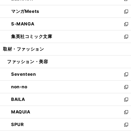
新
開
ウ
ン
ウ
し
マンガMeets
く
で
ド
ィ
い
新
開
ウ
ン
ウ
し
S-MANGA
く
で
ド
ィ
い
新
開
ウ
ン
ウ
し
集英社コミック文庫
く
で
ド
ィ
い
新
開
ウ
ン
ウ
し
取材・ファッション
く
で
ド
ィ
い
開
ウ
ン
ウ
ファッション・美容
く
で
ド
ィ
開
ウ
ン
Seventeen
く
で
ド
新
開
ウ
し
non-no
く
で
い
新
開
ウ
し
BAILA
く
ィ
い
新
ン
ウ
し
MAQUIA
ド
ィ
い
新
ウ
ン
ウ
し
SPUR
で
ド
ィ
い
新
開