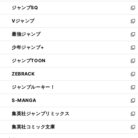
し
ジャンプSQ
い
新
ウ
し
Vジャンプ
ィ
い
新
ン
ウ
し
最強ジャンプ
ド
ィ
い
新
ウ
ン
ウ
し
少年ジャンプ+
で
ド
ィ
い
新
開
ウ
ン
ウ
し
ジャンプTOON
く
で
ド
ィ
い
新
開
ウ
ン
ウ
し
ZEBRACK
く
で
ド
ィ
い
新
開
ウ
ン
ウ
し
ジャンプルーキー！
く
で
ド
ィ
い
新
開
ウ
ン
ウ
し
S-MANGA
く
で
ド
ィ
い
新
開
ウ
ン
ウ
し
集英社ジャンプリミックス
く
で
ド
ィ
い
新
開
ウ
ン
ウ
し
集英社コミック文庫
く
で
ド
ィ
い
新
開
ウ
ン
ウ
し