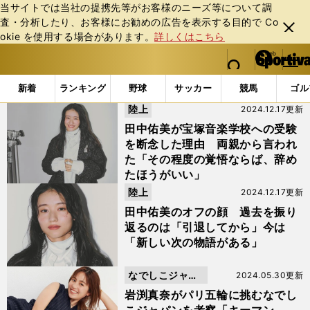
当サイトでは当社の提携先等がお客様のニーズ等について調
査・分析したり、お客様にお勧めの広告を表⽰する⽬的で Co
閉じ
okie を使⽤する場合があります。
詳しくはこちら
る
マイペ
web Sportiva (webスポルティーバ)
検索
メニュ
we
ー
「#BAILA」の最新ニュース・ 情報
b
ジ
新着
ランキング
野球
サッカー
競馬
ゴル
ス
陸上
2024.12.17更新
ポ
ル
田中佑美が宝塚音楽学校への受験
テ
を断念した理由 両親から言われ
ィ
た「その程度の覚悟ならば、辞め
ー
たほうがいい」
バ
陸上
2024.12.17更新
田中佑美のオフの顔 過去を振り
返るのは「引退してから」今は
「新しい次の物語がある」
なでしこジャパ
2024.05.30更新
ン
岩渕真奈がパリ五輪に挑むなでし