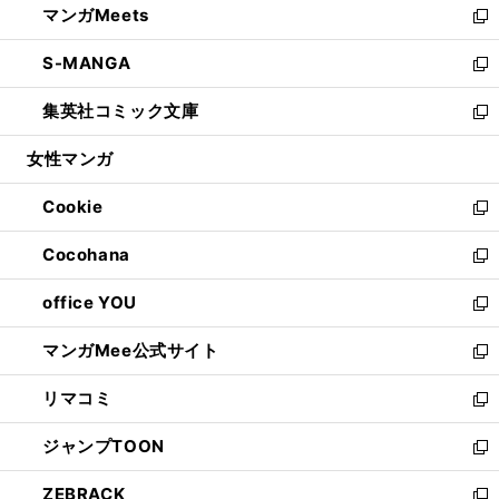
マンガMeets
く
で
ド
ィ
い
新
開
ウ
ン
ウ
し
S-MANGA
く
で
ド
ィ
い
新
開
ウ
ン
ウ
し
集英社コミック文庫
く
で
ド
ィ
い
新
開
ウ
ン
ウ
し
女性マンガ
く
で
ド
ィ
い
開
ウ
ン
ウ
Cookie
く
で
ド
ィ
新
開
ウ
ン
し
Cocohana
く
で
ド
い
新
開
ウ
ウ
し
office YOU
く
で
ィ
い
新
開
ン
ウ
し
マンガMee公式サイト
く
ド
ィ
い
新
ウ
ン
ウ
し
リマコミ
で
ド
ィ
い
新
開
ウ
ン
ウ
し
ジャンプTOON
く
で
ド
ィ
い
新
開
ウ
ン
ウ
し
ZEBRACK
く
で
ド
ィ
い