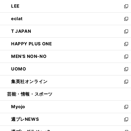
ウ
ン
ウ
し
LEE
く
で
ド
ィ
い
新
開
ウ
ン
ウ
し
eclat
く
で
ド
ィ
い
新
開
ウ
ン
ウ
し
T JAPAN
く
で
ド
ィ
い
新
開
ウ
ン
ウ
し
HAPPY PLUS ONE
く
で
ド
ィ
い
新
開
ウ
ン
ウ
し
MEN'S NON-NO
く
で
ド
ィ
い
新
開
ウ
ン
ウ
し
UOMO
く
で
ド
ィ
い
新
開
ウ
ン
ウ
し
集英社オンライン
く
で
ド
ィ
い
新
開
ウ
ン
ウ
し
芸能・情報・スポーツ
く
で
ド
ィ
い
開
ウ
ン
ウ
Myojo
く
で
ド
ィ
新
開
ウ
ン
し
週プレNEWS
く
で
ド
い
新
開
ウ
ウ
し