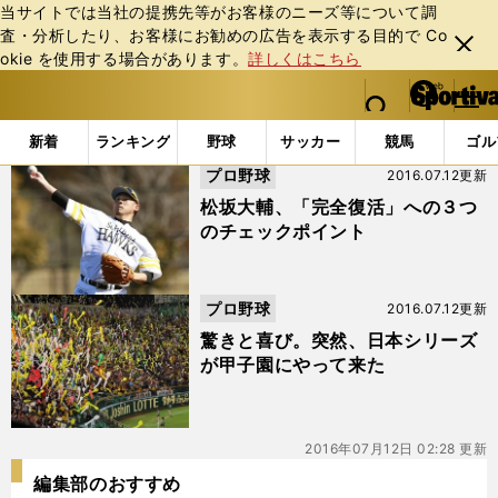
当サイトでは当社の提携先等がお客様のニーズ等について調
査・分析したり、お客様にお勧めの広告を表⽰する⽬的で Co
閉じ
okie を使⽤する場合があります。
詳しくはこちら
る
マイペ
web Sportiva (webスポルティーバ)
検索
メニュ
we
ー
「#9年ぶり」の最新ニュース・ 情報
b
ジ
新着
ランキング
野球
サッカー
競馬
ゴル
ス
プロ野球
2016.07.12更新
ポ
ル
松坂大輔、「完全復活」への３つ
テ
のチェックポイント
ィ
ー
バ
プロ野球
2016.07.12更新
驚きと喜び。突然、日本シリーズ
が甲子園にやって来た
2016年07月12日 02:28 更新
編集部のおすすめ