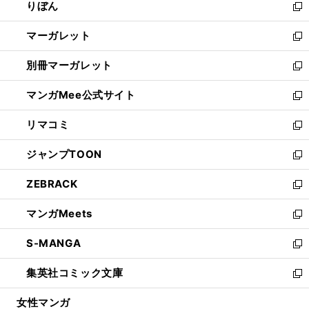
りぼん
く
で
ド
ィ
新
開
ウ
ン
し
マーガレット
く
で
ド
い
新
開
ウ
ウ
し
別冊マーガレット
く
で
ィ
い
新
開
ン
ウ
し
マンガMee公式サイト
く
ド
ィ
い
新
ウ
ン
ウ
し
リマコミ
で
ド
ィ
い
新
開
ウ
ン
ウ
し
ジャンプTOON
く
で
ド
ィ
い
新
開
ウ
ン
ウ
し
ZEBRACK
く
で
ド
ィ
い
新
開
ウ
ン
ウ
し
マンガMeets
く
で
ド
ィ
い
新
開
ウ
ン
ウ
し
S-MANGA
く
で
ド
ィ
い
新
開
ウ
ン
ウ
し
集英社コミック文庫
く
で
ド
ィ
い
新
開
ウ
ン
ウ
し
女性マンガ
く
で
ド
ィ
い