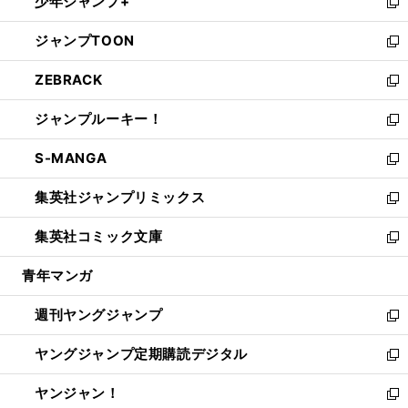
少年ジャンプ+
で
ド
ィ
い
新
開
ウ
ン
ウ
し
ジャンプTOON
く
で
ド
ィ
い
新
開
ウ
ン
ウ
し
ZEBRACK
く
で
ド
ィ
い
新
開
ウ
ン
ウ
し
ジャンプルーキー！
く
で
ド
ィ
い
新
開
ウ
ン
ウ
し
S-MANGA
く
で
ド
ィ
い
新
開
ウ
ン
ウ
し
集英社ジャンプリミックス
く
で
ド
ィ
い
新
開
ウ
ン
ウ
し
集英社コミック文庫
く
で
ド
ィ
い
新
開
ウ
ン
ウ
し
青年マンガ
く
で
ド
ィ
い
開
ウ
ン
ウ
週刊ヤングジャンプ
く
で
ド
ィ
新
開
ウ
ン
し
ヤングジャンプ定期購読デジタル
く
で
ド
い
新
開
ウ
ウ
し
ヤンジャン！
く
で
ィ
い
新