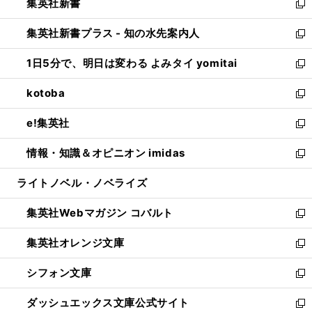
集英社新書
く
で
ィ
い
新
開
ン
ウ
し
集英社新書プラス - 知の水先案内人
く
ド
ィ
い
新
ウ
ン
ウ
し
1日5分で、明日は変わる よみタイ yomitai
で
ド
ィ
い
新
開
ウ
ン
ウ
し
kotoba
く
で
ド
ィ
い
新
開
ウ
ン
ウ
し
e!集英社
く
で
ド
ィ
い
新
開
ウ
ン
ウ
し
情報・知識＆オピニオン imidas
く
で
ド
ィ
い
新
開
ウ
ン
ウ
し
ライトノベル・ノベライズ
く
で
ド
ィ
い
開
ウ
ン
ウ
集英社Webマガジン コバルト
く
で
ド
ィ
新
開
ウ
ン
し
集英社オレンジ文庫
く
で
ド
い
新
開
ウ
ウ
し
シフォン文庫
く
で
ィ
い
新
開
ン
ウ
し
ダッシュエックス文庫公式サイト
く
ド
ィ
い
新