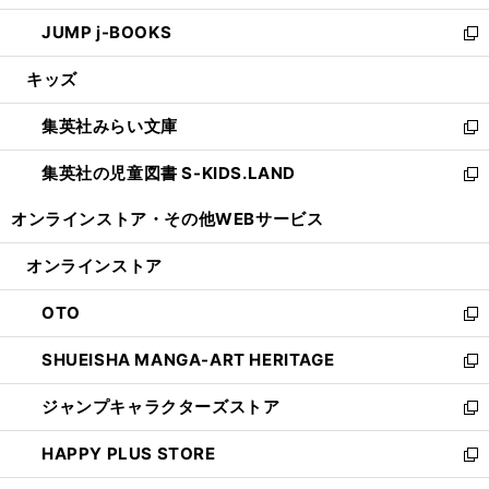
ウ
ン
ウ
し
JUMP j-BOOKS
で
ド
ィ
い
新
開
ウ
ン
ウ
し
キッズ
く
で
ド
ィ
い
開
ウ
ン
ウ
集英社みらい文庫
く
で
ド
ィ
新
開
ウ
ン
し
集英社の児童図書 S-KIDS.LAND
く
で
ド
い
新
開
ウ
ウ
し
オンラインストア・
その他WEBサービス
く
で
ィ
い
開
ン
ウ
オンラインストア
く
ド
ィ
ウ
ン
OTO
で
ド
新
開
ウ
し
SHUEISHA MANGA-ART HERITAGE
く
で
い
新
開
ウ
し
ジャンプキャラクターズストア
く
ィ
い
新
ン
ウ
し
HAPPY PLUS STORE
ド
ィ
い
新
ウ
ン
ウ
し