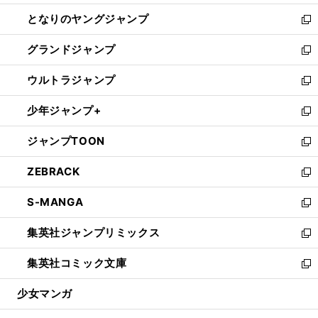
開
ン
ウ
し
となりのヤングジャンプ
く
ド
ィ
い
新
ウ
ン
ウ
し
グランドジャンプ
で
ド
ィ
い
新
開
ウ
ン
ウ
し
ウルトラジャンプ
く
で
ド
ィ
い
新
開
ウ
ン
ウ
し
少年ジャンプ+
く
で
ド
ィ
い
新
開
ウ
ン
ウ
し
ジャンプTOON
く
で
ド
ィ
い
新
開
ウ
ン
ウ
し
ZEBRACK
く
で
ド
ィ
い
新
開
ウ
ン
ウ
し
S-MANGA
く
で
ド
ィ
い
新
開
ウ
ン
ウ
し
集英社ジャンプリミックス
く
で
ド
ィ
い
新
開
ウ
ン
ウ
し
集英社コミック文庫
く
で
ド
ィ
い
新
開
ウ
ン
ウ
し
少女マンガ
く
で
ド
ィ
い
開
ウ
ン
ウ