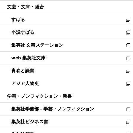
開
ウ
ン
ウ
文芸・文庫・総合
く
で
ド
ィ
開
ウ
ン
すばる
く
で
ド
新
開
ウ
し
小説すばる
く
で
い
新
開
ウ
し
集英社 文芸ステーション
く
ィ
い
新
ン
ウ
し
web 集英社文庫
ド
ィ
い
新
ウ
ン
ウ
し
青春と読書
で
ド
ィ
い
新
開
ウ
ン
ウ
し
アジア人物史
く
で
ド
ィ
い
新
開
ウ
ン
ウ
し
学芸・ノンフィクション・新書
く
で
ド
ィ
い
開
ウ
ン
ウ
集英社学芸部 - 学芸・ノンフィクション
く
で
ド
ィ
新
開
ウ
ン
し
集英社ビジネス書
く
で
ド
い
新
開
ウ
ウ
し