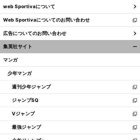
ウ
web Sportivaについて
で
開
Web Sportivaについてのお問い合わせ
く
新
し
広告についてのお問い合わせ
い
ウ
集英社サイト
ィ
開
ン
く/
マンガ
ド
閉
ウ
じ
少年マンガ
で
る
開
週刊少年ジャンプ
く
新
し
ジャンプSQ
い
新
ウ
し
Vジャンプ
ィ
い
新
ン
ウ
し
最強ジャンプ
ド
ィ
い
新
ウ
ン
ウ
し