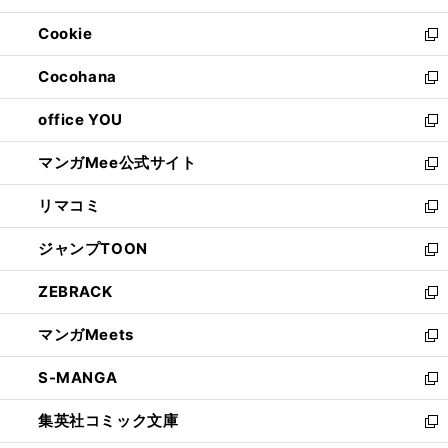
開
ウ
ン
ウ
Cookie
く
で
ド
ィ
新
開
ウ
ン
し
Cocohana
く
で
ド
い
新
開
ウ
ウ
し
office YOU
く
で
ィ
い
新
開
ン
ウ
し
マンガMee公式サイト
く
ド
ィ
い
新
ウ
ン
ウ
し
リマコミ
で
ド
ィ
い
新
開
ウ
ン
ウ
し
ジャンプTOON
く
で
ド
ィ
い
新
開
ウ
ン
ウ
し
ZEBRACK
く
で
ド
ィ
い
新
開
ウ
ン
ウ
し
マンガMeets
く
で
ド
ィ
い
新
開
ウ
ン
ウ
し
S-MANGA
く
で
ド
ィ
い
新
開
ウ
ン
ウ
し
集英社コミック文庫
く
で
ド
ィ
い
新
開
ウ
ン
ウ
し