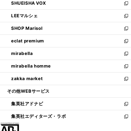
SHUEISHA VOX
で
ド
ィ
い
新
開
ウ
ン
ウ
し
LEEマルシェ
く
で
ド
ィ
い
新
開
ウ
ン
ウ
し
SHOP Marisol
く
で
ド
ィ
い
新
開
ウ
ン
ウ
し
eclat premium
く
で
ド
ィ
い
新
開
ウ
ン
ウ
し
mirabella
く
で
ド
ィ
い
新
開
ウ
ン
ウ
し
mirabella homme
く
で
ド
ィ
い
新
開
ウ
ン
ウ
し
zakka market
く
で
ド
ィ
い
新
開
ウ
ン
ウ
し
その他WEBサービス
く
で
ド
ィ
い
開
ウ
ン
ウ
集英社アドナビ
く
で
ド
ィ
新
開
ウ
ン
し
集英社エディターズ・ラボ
く
で
ド
い
新
開
ウ
ウ
し
く
で
ィ
い