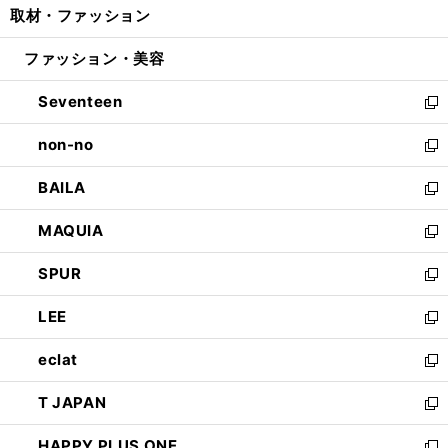
取材・ファッション
く
で
ド
ィ
い
開
ウ
ン
ウ
ファッション・美容
く
で
ド
ィ
開
ウ
ン
Seventeen
く
で
ド
新
開
ウ
し
non-no
く
で
い
新
開
ウ
し
BAILA
く
ィ
い
新
ン
ウ
し
MAQUIA
ド
ィ
い
新
ウ
ン
ウ
し
SPUR
で
ド
ィ
い
新
開
ウ
ン
ウ
し
LEE
く
で
ド
ィ
い
新
開
ウ
ン
ウ
し
eclat
く
で
ド
ィ
い
新
開
ウ
ン
ウ
し
T JAPAN
く
で
ド
ィ
い
新
開
ウ
ン
ウ
し
HAPPY PLUS ONE
く
で
ド