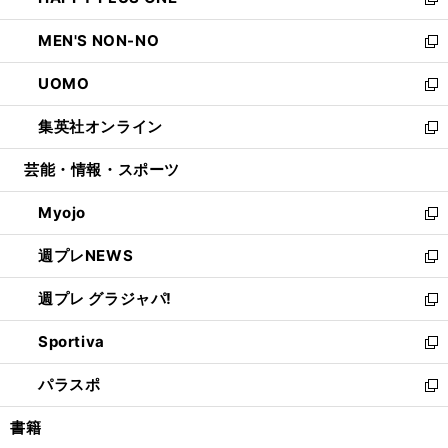
ィ
い
新
開
ウ
ン
ウ
し
MEN'S NON-NO
く
で
ド
ィ
い
新
開
ウ
ン
ウ
し
UOMO
く
で
ド
ィ
い
新
開
ウ
ン
ウ
し
集英社オンライン
く
で
ド
ィ
い
新
開
ウ
ン
ウ
し
芸能・情報・スポーツ
く
で
ド
ィ
い
開
ウ
ン
ウ
Myojo
く
で
ド
ィ
新
開
ウ
ン
し
週プレNEWS
く
で
ド
い
新
開
ウ
ウ
し
週プレ グラジャパ!
く
で
ィ
い
新
開
ン
ウ
し
Sportiva
く
ド
ィ
い
新
ウ
ン
ウ
し
パラスポ
で
ド
ィ
い
新
開
ウ
ン
ウ
し
書籍
く
で
ド
ィ
い