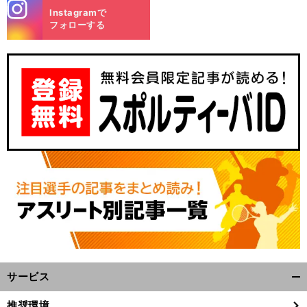
stagra
Instagramで
m
フォローする
サービス
開
く/
推奨環境