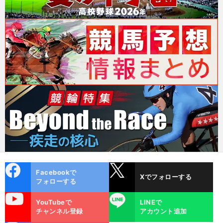
cebo
X
Facebookで
Xでフォローする
ok
フォローする
uTube
LINE
YouTubeで
LINEで
チャンネル登録
アカウント追加