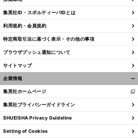
閉
じ
集英社ID・スポルティーバIDとは
る
利用規約・会員規約
特定商取引法に基づく表示・その他の事項
ブラウザプッシュ通知について
サイトマップ
企業情報
開
く/
集英社ホームページ
新
閉
し
じ
集英社プライバシーガイドライン
い
る
ウ
SHUEISHA Privacy Guideline
ィ
ン
Setting of Cookies
ド