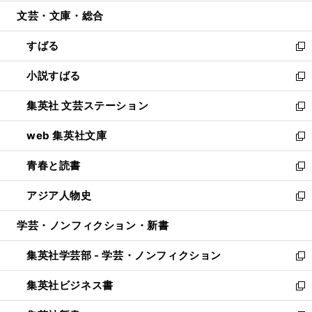
開
ウ
ン
ウ
文芸・文庫・総合
く
で
ド
ィ
開
ウ
ン
すばる
く
で
ド
新
開
ウ
し
小説すばる
く
で
い
新
開
ウ
し
集英社 文芸ステーション
く
ィ
い
新
ン
ウ
し
web 集英社文庫
ド
ィ
い
新
ウ
ン
ウ
し
青春と読書
で
ド
ィ
い
新
開
ウ
ン
ウ
し
アジア人物史
く
で
ド
ィ
い
新
開
ウ
ン
ウ
し
学芸・ノンフィクション・新書
く
で
ド
ィ
い
開
ウ
ン
ウ
集英社学芸部 - 学芸・ノンフィクション
く
で
ド
ィ
新
開
ウ
ン
し
集英社ビジネス書
く
で
ド
い
新
開
ウ
ウ
し