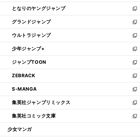
開
ン
ウ
し
となりのヤングジャンプ
く
ド
ィ
い
新
ウ
ン
ウ
し
グランドジャンプ
で
ド
ィ
い
新
開
ウ
ン
ウ
し
ウルトラジャンプ
く
で
ド
ィ
い
新
開
ウ
ン
ウ
し
少年ジャンプ+
く
で
ド
ィ
い
新
開
ウ
ン
ウ
し
ジャンプTOON
く
で
ド
ィ
い
新
開
ウ
ン
ウ
し
ZEBRACK
く
で
ド
ィ
い
新
開
ウ
ン
ウ
し
S-MANGA
く
で
ド
ィ
い
新
開
ウ
ン
ウ
し
集英社ジャンプリミックス
く
で
ド
ィ
い
新
開
ウ
ン
ウ
し
集英社コミック文庫
く
で
ド
ィ
い
新
開
ウ
ン
ウ
し
少女マンガ
く
で
ド
ィ
い
開
ウ
ン
ウ