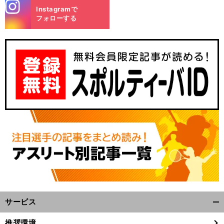
stagra
Instagramで
m
フォローする
サービス
開
く/
推奨環境