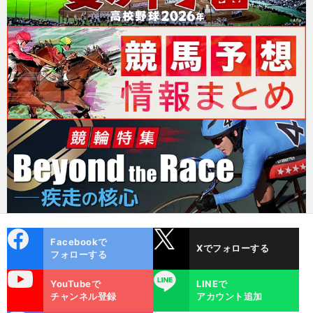
cebo
X
Facebookで
Xでフォローする
ok
フォローする
uTube
LINE
YouTubeで
LINEで
チャンネル登録
アカウント追加