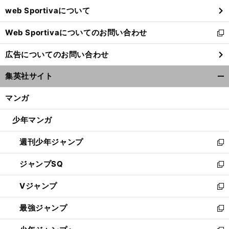
ウ
web Sportivaについて
で
開
Web Sportivaについてのお問い合わせ
く
新
し
広告についてのお問い合わせ
い
ウ
集英社サイト
ィ
開
ン
く/
マンガ
ド
閉
ウ
じ
少年マンガ
で
る
開
週刊少年ジャンプ
く
新
し
ジャンプSQ
い
新
ウ
し
Vジャンプ
ィ
い
新
ン
ウ
し
最強ジャンプ
ド
ィ
い
新
ウ
ン
ウ
し