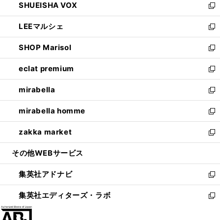
SHUEISHA VOX
で
ド
ィ
い
新
開
ウ
ン
ウ
し
LEEマルシェ
く
で
ド
ィ
い
新
開
ウ
ン
ウ
し
SHOP Marisol
く
で
ド
ィ
い
新
開
ウ
ン
ウ
し
eclat premium
く
で
ド
ィ
い
新
開
ウ
ン
ウ
し
mirabella
く
で
ド
ィ
い
新
開
ウ
ン
ウ
し
mirabella homme
く
で
ド
ィ
い
新
開
ウ
ン
ウ
し
zakka market
く
で
ド
ィ
い
新
開
ウ
ン
ウ
し
その他WEBサービス
く
で
ド
ィ
い
開
ウ
ン
ウ
集英社アドナビ
く
で
ド
ィ
新
開
ウ
ン
し
集英社エディターズ・ラボ
く
で
ド
い
新
開
ウ
ウ
し
く
で
ィ
い