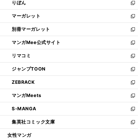
りぼん
く
で
ド
ィ
新
開
ウ
ン
し
マーガレット
く
で
ド
い
新
開
ウ
ウ
し
別冊マーガレット
く
で
ィ
い
新
開
ン
ウ
し
マンガMee公式サイト
く
ド
ィ
い
新
ウ
ン
ウ
し
リマコミ
で
ド
ィ
い
新
開
ウ
ン
ウ
し
ジャンプTOON
く
で
ド
ィ
い
新
開
ウ
ン
ウ
し
ZEBRACK
く
で
ド
ィ
い
新
開
ウ
ン
ウ
し
マンガMeets
く
で
ド
ィ
い
新
開
ウ
ン
ウ
し
S-MANGA
く
で
ド
ィ
い
新
開
ウ
ン
ウ
し
集英社コミック文庫
く
で
ド
ィ
い
新
開
ウ
ン
ウ
し
女性マンガ
く
で
ド
ィ
い