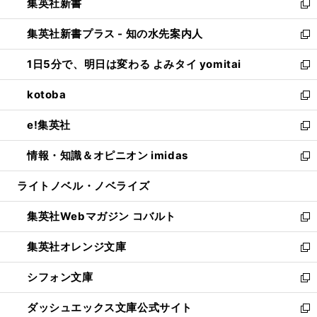
集英社新書
く
で
ィ
い
新
開
ン
ウ
し
集英社新書プラス - 知の水先案内人
く
ド
ィ
い
新
ウ
ン
ウ
し
1日5分で、明日は変わる よみタイ yomitai
で
ド
ィ
い
新
開
ウ
ン
ウ
し
kotoba
く
で
ド
ィ
い
新
開
ウ
ン
ウ
し
e!集英社
く
で
ド
ィ
い
新
開
ウ
ン
ウ
し
情報・知識＆オピニオン imidas
く
で
ド
ィ
い
新
開
ウ
ン
ウ
し
ライトノベル・ノベライズ
く
で
ド
ィ
い
開
ウ
ン
ウ
集英社Webマガジン コバルト
く
で
ド
ィ
新
開
ウ
ン
し
集英社オレンジ文庫
く
で
ド
い
新
開
ウ
ウ
し
シフォン文庫
く
で
ィ
い
新
開
ン
ウ
し
ダッシュエックス文庫公式サイト
く
ド
ィ
い
新