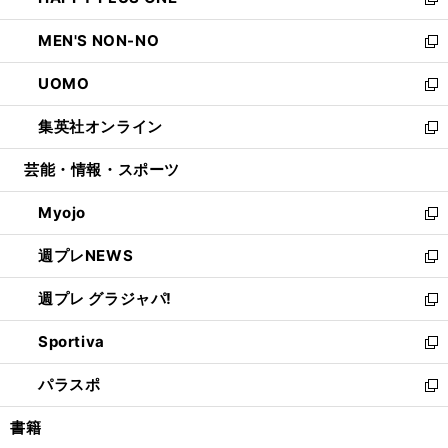
ィ
い
新
開
ウ
ン
ウ
し
MEN'S NON-NO
く
で
ド
ィ
い
新
開
ウ
ン
ウ
し
UOMO
く
で
ド
ィ
い
新
開
ウ
ン
ウ
し
集英社オンライン
く
で
ド
ィ
い
新
開
ウ
ン
ウ
し
芸能・情報・スポーツ
く
で
ド
ィ
い
開
ウ
ン
ウ
Myojo
く
で
ド
ィ
新
開
ウ
ン
し
週プレNEWS
く
で
ド
い
新
開
ウ
ウ
し
週プレ グラジャパ!
く
で
ィ
い
新
開
ン
ウ
し
Sportiva
く
ド
ィ
い
新
ウ
ン
ウ
し
パラスポ
で
ド
ィ
い
新
開
ウ
ン
ウ
し
書籍
く
で
ド
ィ
い