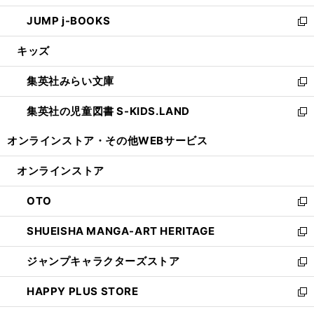
ウ
ン
ウ
し
JUMP j-BOOKS
で
ド
ィ
い
新
開
ウ
ン
ウ
し
キッズ
く
で
ド
ィ
い
開
ウ
ン
ウ
集英社みらい文庫
く
で
ド
ィ
新
開
ウ
ン
し
集英社の児童図書 S-KIDS.LAND
く
で
ド
い
新
開
ウ
ウ
し
オンラインストア・
その他WEBサービス
く
で
ィ
い
開
ン
ウ
オンラインストア
く
ド
ィ
ウ
ン
OTO
で
ド
新
開
ウ
し
SHUEISHA MANGA-ART HERITAGE
く
で
い
新
開
ウ
し
ジャンプキャラクターズストア
く
ィ
い
新
ン
ウ
し
HAPPY PLUS STORE
ド
ィ
い
新
ウ
ン
ウ
し