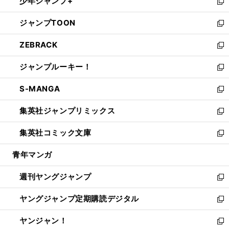
少年ジャンプ+
で
ド
ィ
い
新
開
ウ
ン
ウ
し
ジャンプTOON
く
で
ド
ィ
い
新
開
ウ
ン
ウ
し
ZEBRACK
く
で
ド
ィ
い
新
開
ウ
ン
ウ
し
ジャンプルーキー！
く
で
ド
ィ
い
新
開
ウ
ン
ウ
し
S-MANGA
く
で
ド
ィ
い
新
開
ウ
ン
ウ
し
集英社ジャンプリミックス
く
で
ド
ィ
い
新
開
ウ
ン
ウ
し
集英社コミック文庫
く
で
ド
ィ
い
新
開
ウ
ン
ウ
し
青年マンガ
く
で
ド
ィ
い
開
ウ
ン
ウ
週刊ヤングジャンプ
く
で
ド
ィ
新
開
ウ
ン
し
ヤングジャンプ定期購読デジタル
く
で
ド
い
新
開
ウ
ウ
し
ヤンジャン！
く
で
ィ
い
新