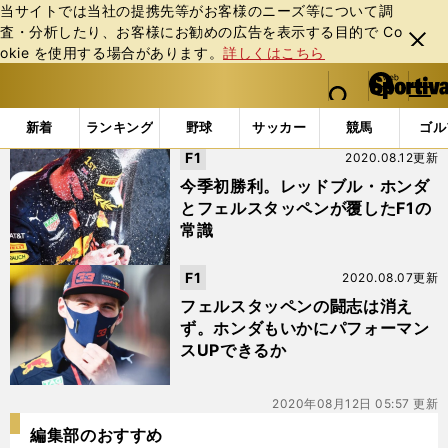
当サイトでは当社の提携先等がお客様のニーズ等について調
査・分析したり、お客様にお勧めの広告を表⽰する⽬的で Co
閉じ
okie を使⽤する場合があります。
詳しくはこちら
る
マイペ
web Sportiva (webスポルティーバ)
検索
メニュ
we
ー
「#70周年記念GP」の最新ニュース・ 情報
b
ジ
新着
ランキング
野球
サッカー
競馬
ゴル
ス
F1
2020.08.12更新
ポ
ル
今季初勝利。レッドブル・ホンダ
テ
とフェルスタッペンが覆したF1の
ィ
常識
ー
バ
F1
2020.08.07更新
フェルスタッペンの闘志は消え
ず。ホンダもいかにパフォーマン
スUPできるか
2020年08月12日 05:57 更新
編集部のおすすめ