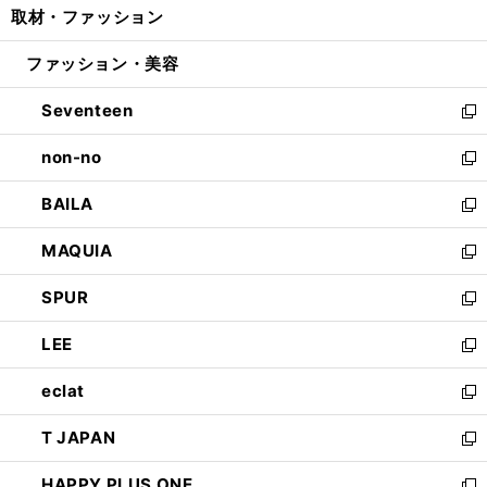
取材・ファッション
く
で
ド
ィ
い
開
ウ
ン
ウ
ファッション・美容
く
で
ド
ィ
開
ウ
ン
Seventeen
く
で
ド
新
開
ウ
し
non-no
く
で
い
新
開
ウ
し
BAILA
く
ィ
い
新
ン
ウ
し
MAQUIA
ド
ィ
い
新
ウ
ン
ウ
し
SPUR
で
ド
ィ
い
新
開
ウ
ン
ウ
し
LEE
く
で
ド
ィ
い
新
開
ウ
ン
ウ
し
eclat
く
で
ド
ィ
い
新
開
ウ
ン
ウ
し
T JAPAN
く
で
ド
ィ
い
新
開
ウ
ン
ウ
し
HAPPY PLUS ONE
く
で
ド