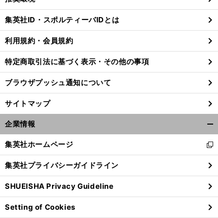
閉
じ
集英社ID・スポルティーバIDとは
る
利用規約・会員規約
特定商取引法に基づく表示・その他の事項
ブラウザプッシュ通知について
サイトマップ
企業情報
開
く/
集英社ホームページ
新
閉
し
じ
集英社プライバシーガイドライン
い
る
ウ
SHUEISHA Privacy Guideline
ィ
ン
Setting of Cookies
ド