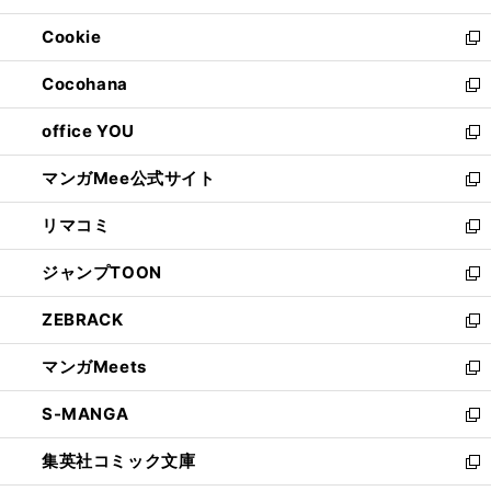
開
ウ
ン
ウ
Cookie
く
で
ド
ィ
新
開
ウ
ン
し
Cocohana
く
で
ド
い
新
開
ウ
ウ
し
office YOU
く
で
ィ
い
新
開
ン
ウ
し
マンガMee公式サイト
く
ド
ィ
い
新
ウ
ン
ウ
し
リマコミ
で
ド
ィ
い
新
開
ウ
ン
ウ
し
ジャンプTOON
く
で
ド
ィ
い
新
開
ウ
ン
ウ
し
ZEBRACK
く
で
ド
ィ
い
新
開
ウ
ン
ウ
し
マンガMeets
く
で
ド
ィ
い
新
開
ウ
ン
ウ
し
S-MANGA
く
で
ド
ィ
い
新
開
ウ
ン
ウ
し
集英社コミック文庫
く
で
ド
ィ
い
新
開
ウ
ン
ウ
し