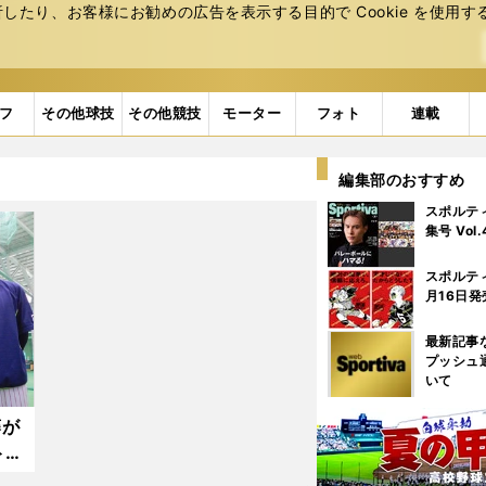
たり、お客様にお勧めの広告を表⽰する⽬的で Cookie を使⽤す
フ
その他球技
その他競技
モーター
フォト
連載
編集部のおすすめ
スポルテ
集号 Vol
スポルテ
月16日発
最新記事
プッシュ
いて
藤が
ト、