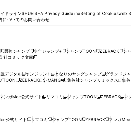
プ
ガイドライン
SHUEISHA Privacy Guideline
Setting of Cookies
web 
告についてのお問い合わせ
プ
最強ジャンプ
少年ジャンプ+
ジャンプTOON
ZEBRACK
ジ
新
新
新
新
新
英社コミック文庫
し
新
し
し
し
し
い
い
し
い
い
い
ウ
ウ
い
ウ
ウ
ウ
購読デジタル
ヤンジャン！
となりのヤングジャンプ
グランドジ
新
新
新
ィ
ィ
ウ
ィ
ィ
ィ
プTOON
ZEBRACK
S-MANGA
集英社ジャンプリミックス
集英
新
し
新
し
新
し
新
ン
ン
ィ
ン
ン
ン
し
い
し
い
し
い
し
ド
ド
ン
ド
ド
ド
い
ウ
い
ウ
い
ウ
い
ウ
ウ
ド
ウ
ウ
ウ
マンガMee公式サイト
リマコミ
ジャンプTOON
ZEBRACK
マン
新
新
新
新
ウ
ィ
ウ
ィ
ウ
ィ
ウ
で
で
ウ
で
で
で
し
し
し
し
し
ィ
ン
ィ
ン
ィ
ン
ィ
開
開
で
開
開
開
い
い
い
い
い
ン
ド
ン
ド
ン
ド
ン
く
く
開
く
く
く
ウ
ウ
ウ
ウ
ウ
ド
ウ
ド
ウ
ド
ウ
ド
ee公式サイト
リマコミ
ジャンプTOON
ZEBRACK
マンガMeet
く
新
新
新
新
ィ
ィ
ィ
ィ
ィ
ウ
で
ウ
で
ウ
で
ウ
し
し
し
し
ン
ン
ン
ン
ン
で
開
で
開
で
開
で