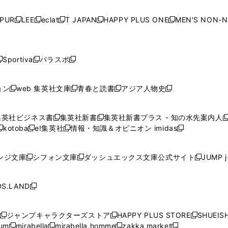
い
い
い
い
ド
ド
ド
ド
ド
開
く
開
く
開
く
開
ウ
ウ
ウ
ウ
ウ
ウ
ウ
ウ
ウ
PUR
LEE
eclat
T JAPAN
HAPPY PLUS ONE
MEN'S NON-
く
く
く
く
新
新
新
新
新
ィ
ィ
ィ
ィ
で
で
で
で
で
し
し
し
し
し
ン
ン
ン
ン
開
開
開
開
開
い
い
い
い
い
ド
ド
ド
ド
く
く
く
く
く
ウ
ウ
ウ
ウ
ウ
ウ
ウ
ウ
ウ
Sportiva
パラスポ
新
新
ィ
ィ
ィ
ィ
ィ
で
で
で
で
し
し
し
ン
ン
ン
ン
ン
開
開
開
開
い
い
い
ド
ド
ド
ド
ド
ョン
web 集英社文庫
青春と読書
アジア人物史
く
く
く
く
新
新
新
新
ウ
ウ
ウ
ウ
ウ
ウ
ウ
ウ
し
し
し
し
ィ
ィ
ィ
で
で
で
で
で
い
い
い
い
ン
ン
ン
集英社ビジネス書
集英社新書
集英社新書プラス - 知の水先案内人
開
開
開
開
開
新
新
新
ウ
ウ
ウ
ウ
ド
ド
ド
kotoba
e!集英社
情報・知識＆オピニオン imidas
く
く
く
く
く
新
し
新
し
新
ィ
ィ
ィ
ィ
ウ
ウ
ウ
し
し
い
し
い
し
ン
ン
ン
ン
で
で
で
い
い
ウ
い
ウ
い
ド
ド
ド
ド
ンジ文庫
シフォン文庫
ダッシュエックス文庫公式サイト
JUMP 
開
開
開
新
新
新
ウ
ウ
ィ
ウ
ィ
ウ
ウ
ウ
ウ
ウ
く
く
く
し
し
し
ィ
ィ
ン
ィ
ン
ィ
で
で
で
で
い
い
い
ン
ン
ド
ン
ド
ン
S.LAND
開
開
開
開
新
ウ
ウ
ウ
ド
ド
ウ
ド
ウ
ド
く
く
く
く
し
ィ
ィ
ィ
ウ
ウ
で
ウ
で
ウ
い
ン
ン
ン
ジャンプキャラクターズストア
HAPPY PLUS STORE
SHUEIS
で
で
開
で
開
で
新
新
新
ウ
ド
ド
ド
ium
mirabella
mirabella homme
zakka market
開
開
く
開
く
開
し
新
新
新
し
新
し