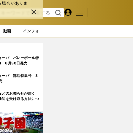
る場合がありま
マイペ
閉じ
検索
メニュ
ー
る
す
ジ
る
動画
インフォ
ィーバ バレーボール特
.4 6月30日発売
ィーバ 部活特集号 3
売
などのお知らせが届く
通知を受け取る方法につ