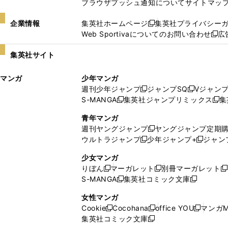
ブラウザプッシュ通知について
サイトマッ
企業情報
集英社ホームページ
集英社プライバシー
新
Web Sportivaについてのお問い合わせ
広
し
新
い
し
集英社サイト
ウ
い
ィ
ウ
マンガ
少年マンガ
ン
ィ
週刊少年ジャンプ
ジャンプSQ
Vジャン
ド
ン
新
新
S-MANGA
集英社ジャンプリミックス
集
ウ
ド
新
し
し
新
で
ウ
し
い
い
し
青年マンガ
開
で
い
ウ
ウ
い
週刊ヤングジャンプ
ヤングジャンプ定期
新
く
開
ウ
ィ
ィ
ウ
ウルトラジャンプ
少年ジャンプ+
ジャン
新
し
新
く
ィ
ン
ン
ィ
し
い
し
ン
ド
ド
ン
少女マンガ
い
ウ
い
ド
ウ
ウ
ド
りぼん
マーガレット
別冊マーガレット
新
新
新
ウ
ィ
ウ
ウ
で
で
ウ
S-MANGA
集英社コミック文庫
し
新
し
新
ィ
ン
ィ
で
開
開
で
い
し
い
し
ン
ド
ン
女性マンガ
開
く
く
開
ウ
い
ウ
い
ド
ウ
ド
Cookie
Cocohana
office YOU
マンガM
く
く
新
新
新
ィ
ウ
ィ
ウ
ウ
で
ウ
集英社コミック文庫
し
新
し
し
ン
ィ
ン
ィ
で
開
で