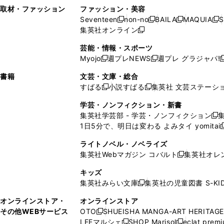
い
し
い
い
ド
ン
ド
ン
取材・ファッション
ファッション・美容
開
く
開
ウ
い
ウ
ウ
ウ
ド
ウ
ド
Seventeen
non-no
BAILA
MAQUIA
S
く
く
新
新
新
新
ィ
ウ
ィ
ィ
で
ウ
で
ウ
集英社オンライン
し
新
し
し
し
ン
ィ
ン
ン
開
で
開
で
い
し
い
い
い
ド
ン
ド
ド
芸能・情報・スポーツ
く
開
く
開
ウ
い
ウ
ウ
ウ
ウ
ド
ウ
ウ
Myojo
週プレNEWS
週プレ グラジャパ!
く
く
新
新
新
ィ
ウ
ィ
ィ
ィ
で
ウ
で
で
し
し
ン
ィ
ン
ン
ン
書籍
文芸・文庫・総合
開
で
開
開
い
い
ド
ン
ド
ド
ド
すばる
小説すばる
集英社 文芸ステーシ
く
開
く
く
新
新
ウ
ウ
ウ
ド
ウ
ウ
ウ
く
し
し
ィ
ィ
学芸・ノンフィクション・新書
で
ウ
で
で
で
い
い
ン
ン
集英社学芸部 - 学芸・ノンフィクション
開
で
開
開
開
新
ウ
ウ
ド
ド
1日5分で、明日は変わる よみタイ yomitai
く
開
く
く
く
し
新
ィ
ィ
ウ
ウ
く
い
ン
ン
ライトノベル・ノベライズ
で
で
ウ
ド
ド
集英社Webマガジン コバルト
集英社オレ
開
開
新
ィ
ウ
ウ
く
く
し
ン
キッズ
で
で
い
ド
集英社みらい文庫
集英社の児童図書 S-KID
開
開
新
ウ
ウ
く
く
し
ィ
オンラインストア・
オンラインストア
で
い
ン
その他WEBサービス
OTO
SHUEISHA MANGA-ART HERITAGE
開
新
ウ
ド
LEEマルシェ
SHOP Marisol
eclat prem
く
し
新
新