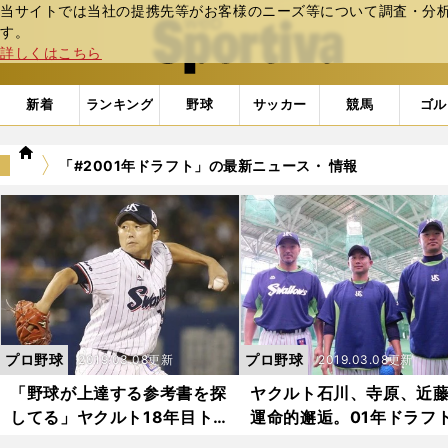
当サイトでは当社の提携先等がお客様のニーズ等について調査・分析し
web Sportiva (webスポルティーバ)
す。
詳しくはこちら
新着
ランキング
野球
サッカー
競馬
ゴル
we
「#2001年ドラフト」の最新ニュース・ 情報
b
ス
ポ
ル
テ
ィ
ー
バ
プロ野球
プロ野球
2019.03.08更新
2019.03.08更新
「野球が上達する参考書を探
ヤクルト石川、寺原、近
してる」ヤクルト18年目トリ
運命的邂逅。01年ドラフ
オの投球極意
驚きの秘話