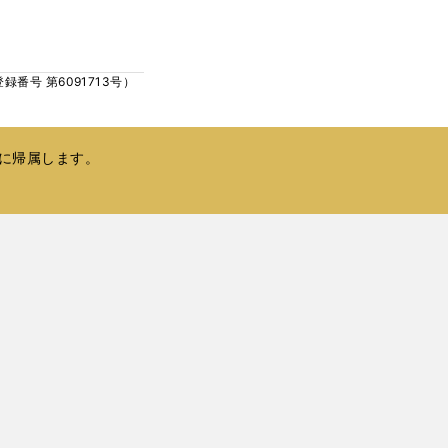
ウ
い
で
ウ
開
ィ
く
号 第6091713号）
ン
ド
ウ
で
に帰属します。
開
く