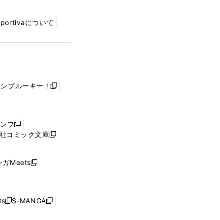
Sportivaについて
ャンプルーキー！
新
し
い
ウ
ャンプ
新
ィ
社コミック文庫
し
新
ン
い
し
ド
ウ
い
ウ
ガMeets
新
ィ
ウ
で
し
ン
ィ
開
い
ド
ン
く
ウ
ウ
ド
s
S-MANGA
新
新
ィ
で
ウ
し
し
ン
開
で