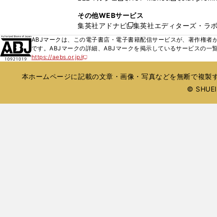
ィ
ウ
い
し
し
ン
その他WEBサービス
で
ウ
い
い
ド
集英社アドナビ
集英社エディターズ・ラ
開
新
ィ
ウ
ウ
ウ
く
し
ABJマークは、この電子書店・電子書籍配信サービスが、著作権者か
ン
ィ
ィ
で
い
です。ABJマークの詳細、ABJマークを掲示しているサービスの一
ド
ン
ン
開
https://aebs.or.jp/
ウ
新
ウ
ド
ド
く
し
ィ
で
ウ
ウ
い
本ホームページに記載の文章・画像・写真などを無断で複製す
ン
開
で
で
ウ
ド
© SHUEIS
ィ
く
開
開
ン
ウ
く
く
ド
で
ウ
開
で
開
く
く