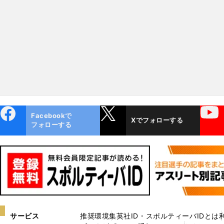
ebo
X
YouTube
Facebookで
Xでフォローする
ok
フォローする
サービス
推奨環境
集英社ID・スポルティーバIDとは