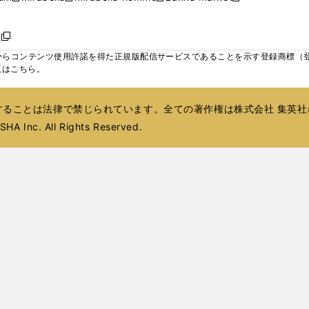
ィ
ウ
ウ
ウ
く
く
く
く
い
し
し
い
し
し
い
ン
で
で
で
ウ
い
い
ウ
い
い
ウ
ド
ボ
開
開
開
新
ィ
ウ
ウ
ィ
ウ
ウ
ィ
ウ
く
く
く
し
らコンテンツ使用許諾を得た正規版配信サービスであることを示す登録商標（登録番
ン
ィ
ィ
ン
ィ
ィ
ン
で
い
覧はこちら。
ド
ン
ン
ド
ン
ン
ド
開
ウ
ウ
ド
ド
ウ
ド
ド
ウ
く
ィ
で
ウ
ウ
で
ウ
ウ
で
ることは法律で禁じられています。全ての著作権は株式会社 集英社
ン
開
で
で
開
で
で
開
ド
HA Inc. All Rights Reserved.
く
開
開
く
開
開
く
ウ
く
く
く
く
で
開
く